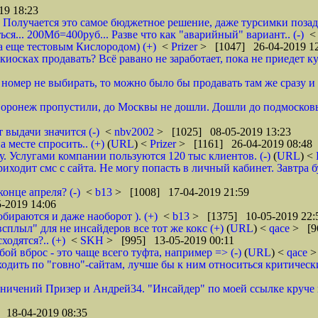
19 18:23
 Получается это самое бюджетное решение, даже турсимки позади.
ся... 200Мб=400руб... Разве что как "аварийный" вариант.. (-)
а еще тестовым Кислородом) (+)
<
Prizer
> [1047] 26-04-2019 1
иосках продавать? Всё равано не заработает, пока не приедет ку
и номер не выбирать, то можно было бы продавать там же сразу и б
 Воронеж пропустили, до Москвы не дошли. Дошли до подмосковь
 выдачи значится (-)
<
nbv2002
> [1025] 08-05-2019 13:23
 месте спросить.. (+)
(
URL
) <
Prizer
> [1161] 26-04-2019 08:48
 Услугами компании пользуются 120 тыс клиентов. (-)
(
URL
) <
ходит смс с сайта. Не могу попасть в личный кабинет. Завтра б
онце апреля? (-)
<
b13
> [1008] 17-04-2019 21:59
-2019 14:06
обираются и даже наоборот ). (+)
<
b13
> [1375] 10-05-2019 22:
всплыл" для не инсайдеров все тот же кокс (+)
(
URL
) <
qace
> [9
ходятся?.. (+)
<
SKH
> [995] 13-05-2019 00:11
ой вброс - это чаще всего туфта, например => (-)
(
URL
) <
qace
>
дить по "говно"-сайтам, лучше бы к ним относиться критически и
аничений Призер и Андрей34. "Инсайдер" по моей ссылке круче их
 18-04-2019 08:35