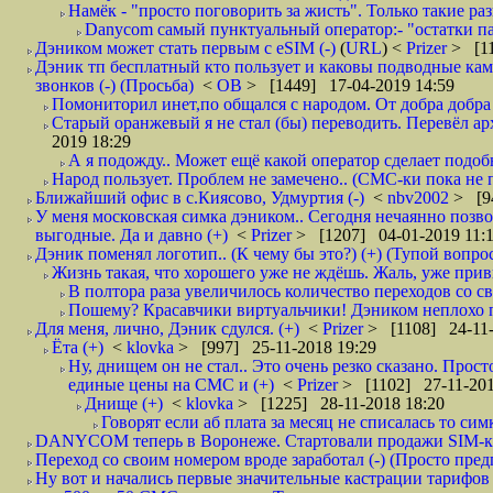
Намёк - "просто поговорить за жисть". Только такие ра
Danycom самый пунктуальный оператор:- "остатки па
Дэником может стать первым с еSIM (-)
(
URL
) <
Prizer
> [11
Дэник тп бесплатный кто пользует и каковы подводные камн
звонков (-) (Просьба)
<
ОВ
> [1449] 17-04-2019 14:59
Помониторил инет,по общался с народом. От добра добра 
Старый оранжевый я не стал (бы) переводить. Перевёл а
2019 18:29
А я подожду.. Может ещё какой оператор сделает подо
Народ пользует. Проблем не замечено.. (СМС-ки пока не п
Ближайший офис в с.Киясово, Удмуртия (-)
<
nbv2002
> [9
У меня московская симка дэником.. Сегодня нечаянно позво
выгодные. Да и давно (+)
<
Prizer
> [1207] 04-01-2019 11:
Дэник поменял логотип.. (К чему бы это?) (+) (Тупой вопро
Жизнь такая, что хорошего уже не ждёшь. Жаль, уже привы
В полтора раза увеличилось количество переходов со
Пошему? Красавчики виртуальчики! Дэником неплохо по
Для меня, лично, Дэник сдулся. (+)
<
Prizer
> [1108] 24-11-
Ёта (+)
<
klovka
> [997] 25-11-2018 19:29
Ну, днищем он не стал.. Это очень резко сказано. Прост
единые цены на СМС и (+)
<
Prizer
> [1102] 27-11-201
Днище (+)
<
klovka
> [1225] 28-11-2018 18:20
Говорят если аб плата за месяц не списалась то симк
DANYCOM теперь в Воронеже. Стартовали продажи SIM-карт
Переход со своим номером вроде заработал (-) (Просто пре
Ну вот и начались первые значительные кастрации тарифов 