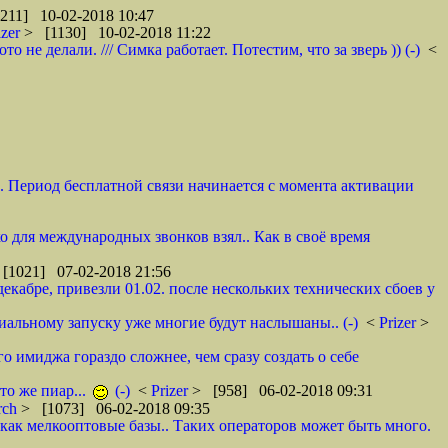
211] 10-02-2018 10:47
izer
> [1130] 10-02-2018 11:22
не делали. /// Симка работает. Потестим, что за зверь )) (-)
<
и. Период бесплатной связи начинается с момента активации
ко для международных звонков взял.. Как в своё время
[1021] 07-02-2018 21:56
декабре, привезли 01.02. после нескольких технических сбоев у
циальному запуску уже многие будут наслышаны.. (-)
<
Prizer
>
о имиджа гораздо сложнее, чем сразу создать о себе
то же пиар...
(-)
<
Prizer
> [958] 06-02-2018 09:31
rch
> [1073] 06-02-2018 09:35
как мелкооптовые базы.. Таких операторов может быть много.