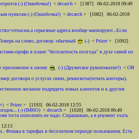
отрится (-) (Ошибочка!)
<
decarch
> [1387] 06-02-2018 09:49
ным пунктам (-) (Ошибочка!)
<
decarch
> [1082] 06-02-2018
мство=отписки,а серьезные адреса вообще манкируют...Если
. Поверь на слово, договор- обычный
(-)
<
Prizer
> [1092]
истами-профи в плане "бесплатность полгода" в духе самой их
тое приложение к оному
(-) (Дружеское рукопожатие!)
<
ОВ
омер договора о услугах связи, реквизиты(печать конторы),
ественное желание подрядить новых клиентов и к другим
+)
<
Prizer
> [1193] 06-02-2018 12:55
здок... (-) (IMHO)
<
decarch
> [1020] 06-02-2018 06:49
емя теста пополнять не надо. Спрашиваю, а в роуминг ехать
 12:13
и.. Фишка в тарифах и бесплатном периоде пользования. Есть