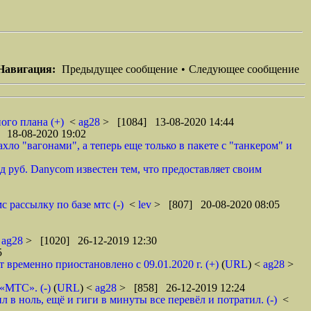
Навигация:
Предыдущее сообщение
•
Следующее сообщение
ого плана (+)
<
ag28
> [1084] 13-08-2020 14:44
 18-08-2020 19:02
ло "вагонами", а теперь еще только в пакете с "танкером" и
 руб. Danycom известен тем, что предоставляет своим
 рассылку по базе мтс (-)
<
lev
> [807] 20-08-2020 08:05
<
ag28
> [1020] 26-12-2019 12:30
5
ременно приостановлено с 09.01.2020 г. (+)
(
URL
) <
ag28
>
 «МТС». (-)
(
URL
) <
ag28
> [858] 26-12-2019 12:24
в ноль, ещё и гиги в минуты все перевёл и потратил. (-)
<