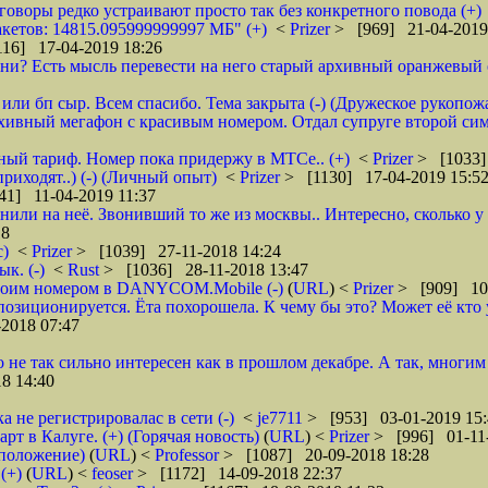
зговоры редко устраивают просто так без конкретного повода (+)
кетов: 14815.095999999997 МБ" (+)
<
Prizer
> [969] 21-04-2019
16] 17-04-2019 18:26
и? Есть мысль перевести на него старый архивный оранжевый от 
или бп сыр. Всем спасибо. Тема закрыта (-) (Дружеское рукопож
рхивный мегафон с красивым номером. Отдал супруге второй сим
бный тариф. Номер пока придержу в МТСе.. (+)
<
Prizer
> [1033]
риходят..) (-) (Личный опыт)
<
Prizer
> [1130] 17-04-2019 15:5
41] 11-04-2019 11:37
нили на неё. Звонивший то же из москвы.. Интересно, сколько 
18
с)
<
Prizer
> [1039] 27-11-2018 14:24
к. (-)
<
Rust
> [1036] 28-11-2018 13:47
 своим номером в DANYCOM.Mobile (-)
(
URL
) <
Prizer
> [909] 10-
зиционируется. Ёта похорошела. К чему бы это? Может её кто 
2018 07:47
о не так сильно интересен как в прошлом декабре. А так, многим
8 14:40
а не регистрировалас в сети (-)
<
je7711
> [953] 03-01-2019 15:
 в Калуге. (+) (Горячая новость)
(
URL
) <
Prizer
> [996] 01-11-
дположение)
(
URL
) <
Professor
> [1087] 20-09-2018 18:28
(+)
(
URL
) <
feoser
> [1172] 14-09-2018 22:37