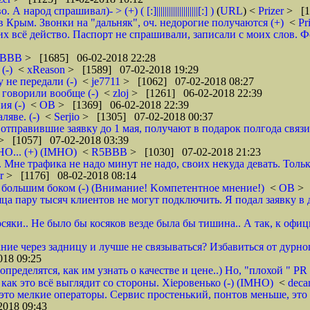
д спрашивал)- > (+) ( [:]||||||||||||||||||||[:] )
(
URL
) <
Prizer
> [1
 Крым. Звонки на "дальняк", оч. недорогие получаются (+)
<
Pr
 всё действо. Паспорт не спрашивали, записали с моих слов. Фото 
5BBB
> [1685] 06-02-2018 22:28
(-)
<
xReason
> [1589] 07-02-2018 19:29
 не передали (-)
<
je7711
> [1062] 07-02-2018 08:27
 говорили вообще (-)
<
zloj
> [1261] 06-02-2018 22:39
я (-)
<
ОВ
> [1369] 06-02-2018 22:39
яве. (-)
<
Serjio
> [1305] 07-02-2018 00:37
отправившие заявку до 1 мая, получают в подарок полгода связ
> [1057] 07-02-2018 03:39
НО... (+) (IMHO)
<
R5BBB
> [1030] 07-02-2018 21:23
 Мне трафика не надо минут не надо, своих некуда девать. Толь
er
> [1176] 08-02-2018 08:14
 большим боком (-) (Внимание! Kомпетентное мнение!)
<
ОВ
> 
яца пару тысяч клиентов не могут подключить. Я подал заявку в 
осяки.. Не было бы косяков везде была бы тишина.. А так, к офи
ие через задницу и лучше не связываться? Избавиться от дурног
18 09:25
ределятся, как им узнать о качестве и цене..) Но, "плохой " PR 
- как это всё выглядит со стороны. Хieровенько (-) (IMHO)
<
deca
это мелкие операторы. Сервис простенький, понтов меньше, это 
018 09:43