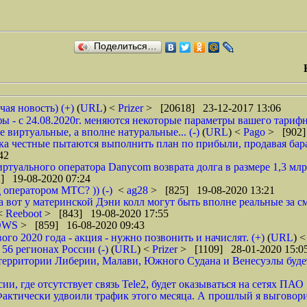
Поделиться…
чая новость) (+)
(
URL
) <
Prizer
> [20618] 23-12-2017 13:06
 - с 24.08.2020г. меняются некоторые параметры вашего тарифн
 виртуальные, а вполне натуральные... (-)
(
URL
) <
Pago
> [902]
ока честные пытаются выполнить план по прибыли, продавая барах
42
туального оператора Danycom возврата долга в размере 1,3 млрд
] 19-08-2020 07:24
 оператором МТС? )) (-)
<
ag28
> [825] 19-08-2020 13:21
а вот у материнской Дэни колл могут быть вполне реальные за смс
 <
Reeboot
> [843] 19-08-2020 17:55
DWS
> [859] 16-08-2020 09:43
 2020 года - акция - нужно позвонить и начислят. (+)
(
URL
) 
6 регионах России (-)
(
URL
) <
Prizer
> [1109] 28-01-2020 15:0
рритории Либерии, Малави, Южного Судана и Венесуэлы будет в
ии, где отсутствует связь Tele2, будет оказываться на сетях ПАО
ктически удвоили трафик этого месяца. А прошлый я выговорил 