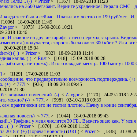
гаю Теле2... (-)
<
Prizer
> [1167] 18-09-2018 11:23
енялись на 3600 мегабайт. Верните украденное! Украли СМС - доб
 И когда тест был и сейчас.. Платил им честно по 199 руб/мес..
[1006] 18-09-2018 11:49
Zavgor
> [1073] 15-09-2018 10:21
9-2018 10:46
ие. И главное на другие тарифы с него переход закрыли. Видимо
менения ) получается, скорость была около 300 кбит ? Или все 
 20-09-2018 15:04
ит/с) (+)
<
Prizer
> [982] 18-09-2018 11:14
няя капля. (-)
<
Rust
> [1018] 15-09-2018 00:28
:- работает,- не трожь).. Итого каждый месяц:- 1000 минут 100
7l
> [1129] 17-09-2018 11:03
сообщение, что предварительно возможность подтверждена. (+)
. (+)
<
777l
> [936] 18-09-2018 09:45
-2018 21:30
без видимых изменений. (-)
<
Zavgor
> [1170] 24-09-2018 22:2
ить можно? (-)
<
777l
> [998] 02-10-2018 09:39
, сам практически его не тестил плотно.. Начну в конце сентября
чальная новость)
<
777l
> [1044] 18-09-2018 09:43
кий..) Трафика у меня числится 30 ГБ.. Выжать знаю как. У меня
.. (+)
<
Prizer
> [1070] 18-09-2018 11:20
2018 г. (+) (Горячая новость)
(
URL
) <
Prizer
> [1338] 31-08-20
zer
> [1125] 11-02-2018 10:12