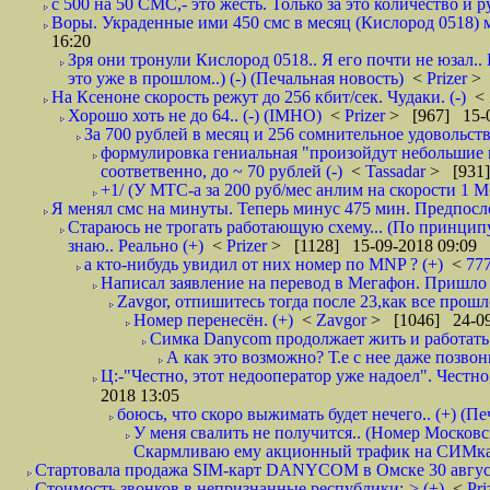
с 500 на 50 СМС,- это жесть. Только за это количество и ру
Воры. Украденные ими 450 смс в месяц (Кислород 0518) м
16:20
Зря они тронули Кислород 0518.. Я его почти не юзал..
это уже в прошлом..) (-) (Печальная новость)
<
Prizer
> 
На Ксеноне скорость режут до 256 кбит/сек. Чудаки. (-)
<
Хорошо хоть не до 64.. (-) (IMHO)
<
Prizer
> [967] 15-0
За 700 рублей в месяц и 256 сомнительное удовольств
формулировка гениальная "произойдут небольшие из
соответвенно, до ~ 70 рублей (-)
<
Tassadar
> [931]
+1/ (У МТС-а за 200 руб/мес анлим на скорости 1 Мб
Я менял смс на минуты. Теперь минус 475 мин. Предпослед
Стараюсь не трогать работающую схему... (По принципу
знаю.. Реально (+)
<
Prizer
> [1128] 15-09-2018 09:09
а кто-нибудь увидил от них номер по MNP ? (+)
<
77
Написал заявление на перевод в Мегафон. Пришло 
Zavgor, отпишитесь тогда после 23,как все прошло
Номер перенесён. (+)
<
Zavgor
> [1046] 24-09
Симка Danycom продолжает жить и работать 
А как это возможно? Т.е с нее даже позвон
Ц:-"Честно, этот недооператор уже надоел". Честно
2018 13:05
боюсь, что скоро выжимать будет нечего.. (+) (Пе
У меня свалить не получится.. (Номер Московс
Скармливаю ему акционный трафик на СИМках
Стартовала продажа SIM-карт DANYCOM в Омске 30 августа 
Стоимость звонков в непризнанные республики:-> (+)
<
Pri