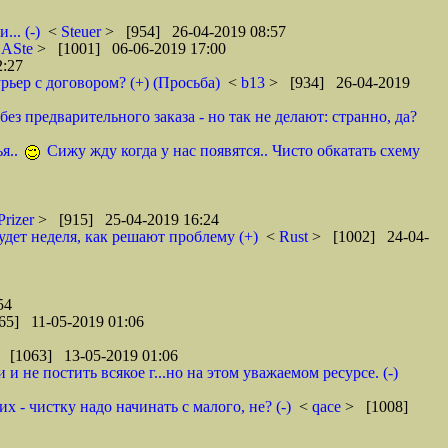
.. (-)
<
Steuer
> [954] 26-04-2019 08:57
<
ASte
> [1001] 06-06-2019 17:00
2:27
рьер с договором? (+) (Просьба)
<
b13
> [934] 26-04-2019
ез предварительного заказа - но так не делают: странно, да?
я..
Сижу жду когда у нас появятся.. Чисто обкатать схему
Prizer
> [915] 25-04-2019 16:24
удет неделя, как решают проблему (+)
<
Rust
> [1002] 24-04-
54
65] 11-05-2019 01:06
 [1063] 13-05-2019 01:06
 не постить всякое г...но на этом уважаемом ресурсе. (-)
 - чистку надо начинать с малого, не? (-)
<
qace
> [1008]