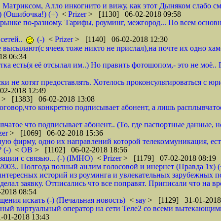
, Матриксом, Алло инкогнито и вижу, как этот Дыняком слабо см
) (Ошибочка!) (+)
<
Prizer
> [1130] 06-02-2018 09:58
на рынке по-разному. Тарифы, роуминг, межгород... По всем основ
сетей..
(-)
<
Prizer
> [1140] 06-02-2018 12:30
не высылают(с ячеек тоже никто не прислал),на почте их одно ха
18 06:34
тка есть(я её отсылал им..) Но править фотошопом,- это не моё.
ки не хотят предоставлять. Хотелось проконсультироваться с юр
02-2018 12:49
r
> [1383] 06-02-2018 13:08
 договор,что конкретно подписывает абонент, а лишь расплывча
вчатое что подписывает абонент.. (То, где паспортные данные, н
zer
> [1069] 06-02-2018 15:36
ую фирму, одно их направлений которой телекоммуникация, ест
 (-)
<
ОВ
> [1102] 06-02-2018 18:56
ции с связью... (-) (IMHO)
<
Prizer
> [1179] 07-02-2018 08:19
 2003.. Полгода полный анлим голосовой и инернет (Правда 1х) (
нтересных историй из роуминга и увлекательных зарубежных пое
делал заявку. Отписались что все поправят. Приписали что на вр
2018 08:54
щения искать (-) (Печальная новость)
<
say
> [1129] 31-01-2018
ычный виртуальный оператор на сети Теле2 со всеми вытекающим
-01-2018 13:43