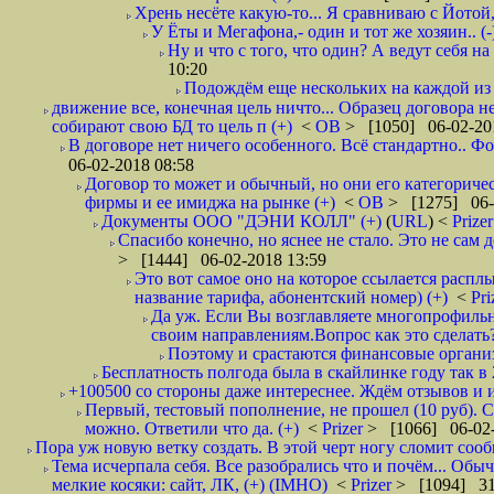
Хрень несёте какую-то... Я сравниваю с Йотой
У Ёты и Мегафона,- один и тот же хозяин.. (-
Ну и что с того, что один? А ведут себя 
10:20
Подождём еще нескольких на каждой из 
движение все, конечная цель ничто... Образец договора 
собирают свою БД то цель п (+)
<
ОВ
> [1050] 06-02-20
В договоре нет ничего особенного. Всё стандартно.. Фо
06-02-2018 08:58
Договор то может и обычный, но они его категоричес
фирмы и ее имиджа на рынке (+)
<
ОВ
> [1275] 06-
Документы ООО "ДЭНИ КОЛЛ" (+)
(
URL
) <
Prize
Спасибо конечно, но яснее не стало. Это не сам
> [1444] 06-02-2018 13:59
Это вот самое оно на которое ссылается расплы
название тарифа, абонентский номер) (+)
<
Pri
Да уж. Если Вы возглавляете многопрофильн
своим направлениям.Вопрос как это сделать?
Поэтому и срастаются финансовые организа
Бесплатность полгода была в скайлинке году так в
+100500 со стороны даже интереснее. Ждём отзывов и и
Первый, тестовый пополнение, не прошел (10 руб). С
можно. Ответили что да. (+)
<
Prizer
> [1066] 06-02-
Пора уж новую ветку создать. В этой черт ногу сломит сооб
Тема исчерпала себя. Все разобрались что и почём... Об
мелкие косяки: сайт, ЛК, (+) (IMHO)
<
Prizer
> [1094] 31