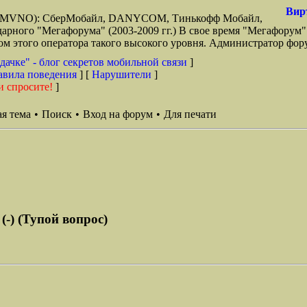
Вир
зи (MVNO): СберМобайл, DANYCOM, Тинькофф Мобайл,
арного "Мегафорума" (2003-2009 гг.) В свое время "Мегафорум"
этого оператора такого высокого уровня. Администратор фору
дачке" - блог секретов мобильной связи
]
авила поведения
] [
Нарушители
]
и спросите!
]
я тема
•
Поиск
•
Вход на форум
•
Для печати
(-) (Тупой вопрос)