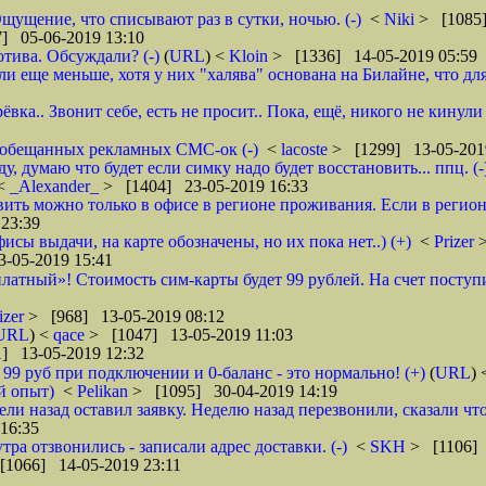
щущение, что списывают раз в сутки, ночью. (-)
<
Niki
> [1085]
] 05-06-2019 13:10
тива. Обсуждали? (-)
(
URL
) <
Kloin
> [1336] 14-05-2019 05:59
ще меньше, хотя у них "халява" основана на Билайне, что для м
вка.. Звонит себе, есть не просит.. Пока, ещё, никого не кинули
го обещанных рекламных СМС-ок (-)
<
lacoste
> [1299] 13-05-201
 думаю что будет если симку надо будет восстановить... ппц. (-
<
_Alexander_
> [1404] 23-05-2019 16:33
ановить можно только в офисе в регионе проживания. Если в реги
23:39
фисы выдачи, на карте обозначены, но их пока нет..) (+)
<
Prizer
-05-2019 15:41
латный»! Стоимость сим-карты будет 99 рублей. На счет поступи
izer
> [968] 13-05-2019 08:12
URL
) <
qace
> [1047] 13-05-2019 11:03
] 13-05-2019 12:32
о 99 руб при подключении и 0-баланс - это нормально! (+)
(
URL
)
й опыт)
<
Pelikan
> [1095] 30-04-2019 14:19
ели назад оставил заявку. Неделю назад перезвонили, сказали что
16:35
тра отзвонились - записали адрес доставки. (-)
<
SKH
> [1106] 
[1066] 14-05-2019 23:11