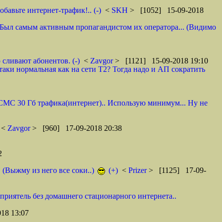
авьте интернет-трафик!.. (-)
<
SKH
> [1052] 15-09-2018
 И. Был самым активным пропагандистом их оператора... (Видимо
 сливают абонентов. (-)
<
Zavgor
> [1121] 15-09-2018 19:10
таки нормальная как на сети Т2? Тогда надо и АП сократить
0 СМС 30 Гб трафика(интернет).. Использую минимум... Ну не
<
Zavgor
> [960] 17-09-2018 20:38
2
. (Выжму из него все соки..)
(+)
<
Prizer
> [1125] 17-09-
 приятель без домашнего стационарного интернета..
18 13:07