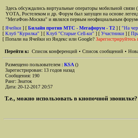
Здесь обсуждались виртуальные операторы мобильной свя
YOTA, Ростелеком и др. Форум был запущен на основе легенд
"МегаФон-Москва" и являлся первым неофициальным форумом 
[
Ячейки
] [
Билайн против МТС - Мегафорум - T2
]
[
"На чер
[
Клуб "Курилка"
] [
Клуб "Старые Сell-ки"
] [
Участники
] [
Пр
[ Попали на Ячейки из Яндекс или Google?
Зарегистрируйтесь 
Перейти к:
Список конференций
•
Список сообщений
•
Нова
Размещено пользователем :
KSA
()
Зарегистрирован: 13 годов назад
Сообщения: 190
Ранг: Знаток
Дата: 20-12-2017 20:57
Т.е., можно использовать в кнопочной звонилке? 