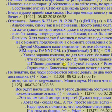
Нашлось на просторах..(Собственно и на сайте есть, но криво. А наро
Собственно купить СИМ-ку Дэникома здесь и отвезти её в
Вчера курьер привёз таки симку. Полтора месяца заняло у них
Steuer
> [1022] 08-02-2018 06:58
Отказался... Заявка № 371 от 19.12.2017 (+) (IMHO) (+)
<
R
Аналогично, симку так и не привезли. Просто забил болт. 
Та же ситуация кинули первых, даже в курьерскую службу
если бы халяву полугодовую не пообещали, о них бы и не
Логично. Хотя халява там 6 месяцев с момента подключени
Не с момента подключения, а с момента объявления о хал
Друзья! Обращаем ваше внимание, что все абоненты, 
SIM-карты DANYCOM. (-) (Ошибочка!)
(
URL
) <
ОВ
Халява хорошо конечно, но для меня есть большое 
Что страшного в этом сне? (Я лично развлекаюсь.
ТП"Звони дешевле"
(-) (Тупой вопрос)
<
Priz
Однозначно. Копеечная экономия может вылезти
Не понятно, как люди собираются бизнес делать. За два мес
доставщика. (+)
<
Rust
> [1106] 06-02-2018 00:19
имхо, так все и задумывалось. Много шума. Из того что к
[1125] 06-02-2018 08:56
Все будут наслышаны, что у этого Дынякома обслуживан
положительные отзывы (-)
<
decarch
> [1277] 06-02-20
Это вы им такой имидж создаете? (Думаю люди сами оп
Хотел бы - создал бы... А так, просто мысли вслух 
Надо просто понимать, что подобные операторы 
И в этом их фишка. (+)
<
Prizer
> [1347] 06-02-2