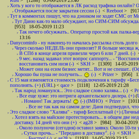
Rust
> [1288] 05-06-2019 23:40
Хоть у кого то отображается в ЛК расход трафика онлайн? О
Отображается после закрытия сессии (-)
<
Reeboot
> [917
Тут в комментах пишут, что на дэником не ходят СМС от Мо
Тут Даню как-то мало обсуждают, но СИМ-СИМ обсуждали е
[953] 18-05-2019 11:23
Так нечего обсужжать.. Оператор простой как палка-верё
13:16
Danycominfo - ну наконец-то началась рассылка столь дол
Через сколько НЕДЕЛЬ они привозят? Я больше месяца жду,
В СПб в конце апреля привезли через 6 или 7 дней. (-)
9 мес. назад задавал этот вопрос саппорту... - "Восст
восстановить сим низя (-)
<
SKH
> [1309] 14-05-2019 
Может они на есим бизнес метят... Вот и не спешат.. (О
Хорошо бы пуша не получить...
(-)
<
Prizer
> [956] 13
С 15 мая изменяется стоимость подключения к тарифу «Бесп
пополнять. (+)
(
URL
) <
qace
> [1118] 12-05-2019 21:28
Так народ ломанулся... Это сладкое слово халява... (-)
<
Pr
Все еще хуже: это интриги архангельского дилера. (+)
(
Номанн! Так держать!
(-) (IMHO)
<
Prizer
> [1011
Все не так как на самом деле: Даня подтвердил, чт
Это сладкое слово "Халява" - тариф Бесплатный (+) (Личны
Хотел взять на майские протестировать... в общем две нед
доставку. 14 дней что они (+)
<
ag28
> [984] 30-04-2019 
Около полуночи (сегодня) оставил заявку. Около 10-ти у
Сутки прочь... - "Передано в доставку". (-)
<
SKH
> 
Быстро! (-)
<
ag28
> [1193] 14-05-2019 23:15