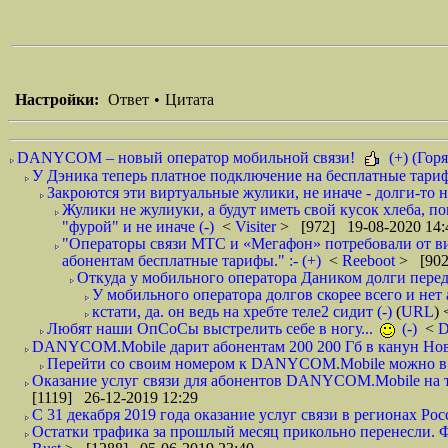
Настройки:
Ответ
•
Цитата
DANYCOM – новый оператор мобильной связи!
(+) (Горя
У Дэника теперь платное подключение на бесплатные тарифы
Закроются эти виртуальные жулики, не иначе - долги-то не
Жулики не жулиуки, а будут иметь свой кусок хлеба, п
"фурой" и не иначе (-)
<
Visiter
> [972] 19-08-2020 14:
"Операторы связи МТС и «Мегафон» потребовали от вир
абонентам бесплатные тарифы." :- (+)
<
Reeboot
> [902
Откуда у мобильного оператора Даником долги перед
У мобильного оператора долгов скорее всего и нет 
кстати, да. он ведь на хребте теле2 сидит (-)
(
URL
)
Любят наши ОпСоСы выстрелить себе в ногу...
(-)
<
DANYCOM.Mobile дарит абонентам 200 200 Гб в канун Нового
Перейти со своим номером к DANYCOM.Mobile можно в 5
Оказание услуг связи для абонентов DANYCOM.Mobile на те
[1119] 26-12-2019 12:29
С 31 декабря 2019 года оказание услуг связи в регионах Росс
Остатки трафика за прошлый месяц прикольно перенесли. Фа