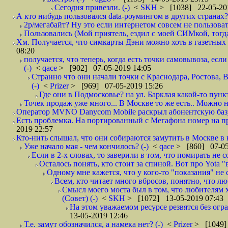
Сегодня привезли. (-)
<
SKH
> [1038] 22-05-20
А кто нибудь пользовался data-роумингом в других странах?
2р/мегабайт? Ну это если интернетом совсем не пользовать
Пользовались (Мой приятель, ездил с моей СИМкой, тогд
Хм. Получается, что симкарты Дэни можно хоть в газетных к
08:20
получается, что теперь, когда есть точки самовывоза, есл
(-)
<
qace
> [902] 07-05-2019 14:05
Странно что они начали точки с Краснодара, Ростова,
(-)
<
Prizer
> [969] 07-05-2019 15:26
Где они в Подмосковье? на ул. Барклая какой-то пункт
Точек продаж уже много... В Москве то же есть.. Можно на
Оператор MVNO Danycom Mobile раскрыл абонентскую базу.
Есть проблемка. На портированный с Мегафона номер на при
2019 22:57
Кто-нить слышал, что они собираются замутить в Москве в к
Уже начало мая - чем кончилось? (-)
<
qace
> [860] 07-05
Если в 2-х словах, то заверили в том, что помирать не с
Осталось понять, кто стоит за спиной. Вот про Yota "
Одному мне кажется, что у кого-то "показания" не с
Всем, кто читает много вбросов, понятно, что люб
Смысл моего моста был в том, что любителям хо
(Совет) (-)
<
SKH
> [1072] 13-05-2019 07:43
На этом уважаемом ресурсе резвятся без огр
13-05-2019 12:46
Т.е. замут обозначился, а намека нет? (-)
<
Prizer
> [1049]