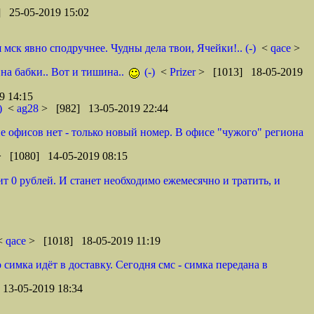
 25-05-2019 15:02
ск явно сподручнее. Чудны дела твои, Ячейки!.. (-)
<
qace
>
 на бабки.. Вот и тишина..
(-)
<
Prizer
> [1013] 18-05-2019
9 14:15
)
<
ag28
> [982] 13-05-2019 22:44
оне офисов нет - только новый номер. В офисе "чужого" региона
> [1080] 14-05-2019 08:15
т 0 рублей. И станет необходимо ежемесячно и тратить, и
 <
qace
> [1018] 18-05-2019 11:19
 симка идёт в доставку. Сегодня смс - симка передана в
13-05-2019 18:34