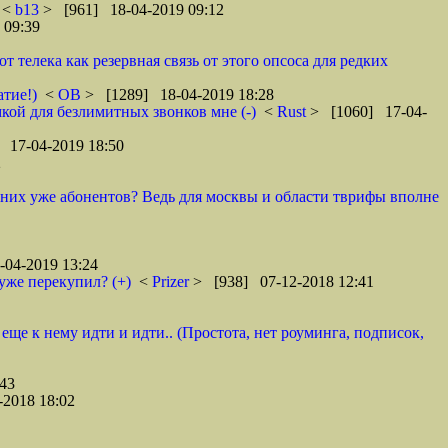
<
b13
> [961] 18-04-2019 09:12
 09:39
телека как резервная связь от этого опсоса для редких
атие!)
<
ОВ
> [1289] 18-04-2019 18:28
кой для безлимитных звонков мне (-)
<
Rust
> [1060] 17-04-
 17-04-2019 18:50
2
у них уже абонентов? Ведь для москвы и области тврифы вполне
04-2019 13:24
уже перекупил? (+)
<
Prizer
> [938] 07-12-2018 12:41
 еще к нему идти и идти.. (Простота, нет роуминга, подписок,
43
2018 18:02