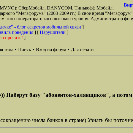
Вир
зи (MVNO): СберМобайл, DANYCOM, Тинькофф Мобайл,
арного "Мегафорума" (2003-2009 гг.) В свое время "Мегафорум"
этого оператора такого высокого уровня. Администратор фору
дачке" - блог секретов мобильной связи
]
авила поведения
] [
Нарушители
]
и спросите!
]
я тема
•
Поиск
•
Вход на форум
•
Для печати
)) Наберут базу "абонентов-халявщиков", а потом 
сокращению числа банков в стране) Узнать бы поточнее