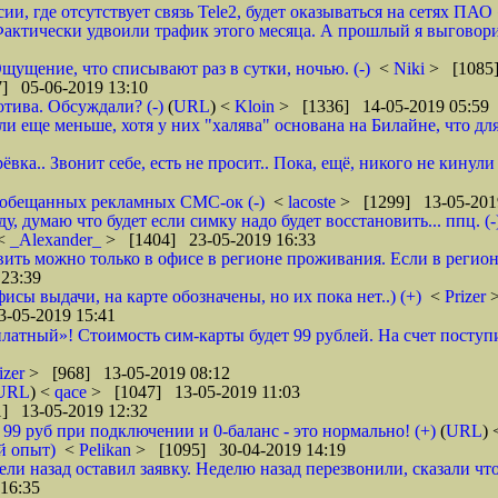
ии, где отсутствует связь Tele2, будет оказываться на сетях ПАО
ктически удвоили трафик этого месяца. А прошлый я выговорил 
щущение, что списывают раз в сутки, ночью. (-)
<
Niki
> [1085]
] 05-06-2019 13:10
тива. Обсуждали? (-)
(
URL
) <
Kloin
> [1336] 14-05-2019 05:59
ще меньше, хотя у них "халява" основана на Билайне, что для м
вка.. Звонит себе, есть не просит.. Пока, ещё, никого не кинули
го обещанных рекламных СМС-ок (-)
<
lacoste
> [1299] 13-05-201
 думаю что будет если симку надо будет восстановить... ппц. (-
<
_Alexander_
> [1404] 23-05-2019 16:33
ановить можно только в офисе в регионе проживания. Если в реги
23:39
фисы выдачи, на карте обозначены, но их пока нет..) (+)
<
Prizer
-05-2019 15:41
латный»! Стоимость сим-карты будет 99 рублей. На счет поступи
izer
> [968] 13-05-2019 08:12
URL
) <
qace
> [1047] 13-05-2019 11:03
] 13-05-2019 12:32
о 99 руб при подключении и 0-баланс - это нормально! (+)
(
URL
)
й опыт)
<
Pelikan
> [1095] 30-04-2019 14:19
ели назад оставил заявку. Неделю назад перезвонили, сказали что
16:35