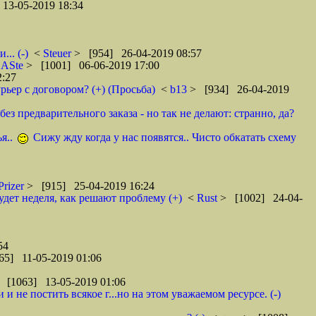
13-05-2019 18:34
.. (-)
<
Steuer
> [954] 26-04-2019 08:57
<
ASte
> [1001] 06-06-2019 17:00
2:27
рьер с договором? (+) (Просьба)
<
b13
> [934] 26-04-2019
ез предварительного заказа - но так не делают: странно, да?
я..
Сижу жду когда у нас появятся.. Чисто обкатать схему
Prizer
> [915] 25-04-2019 16:24
удет неделя, как решают проблему (+)
<
Rust
> [1002] 24-04-
54
65] 11-05-2019 01:06
 [1063] 13-05-2019 01:06
 не постить всякое г...но на этом уважаемом ресурсе. (-)