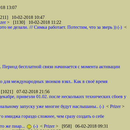
18 13:07
211] 10-02-2018 10:47
izer
> [1130] 10-02-2018 11:22
не делали. /// Симка работает. Потестим, что за зверь )) (-)
<
и. Период бесплатной связи начинается с момента активации
ко для международных звонков взял.. Как в своё время
[1021] 07-02-2018 21:56
декабре, привезли 01.02. после нескольких технических сбоев у
циальному запуску уже многие будут наслышаны.. (-)
<
Prizer
>
о имиджа гораздо сложнее, чем сразу создать о себе
то же пиар...
(-)
<
Prizer
> [958] 06-02-2018 09:31