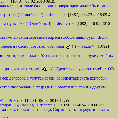
rch
> [1073] 06-02-2018 09:35
как мелкооптовые базы.. Таких операторов может быть много.
отрится (-) (Ошибочка!)
<
decarch
> [1387] 06-02-2018 09:49
ным пунктам (-) (Ошибочка!)
<
decarch
> [1082] 06-02-2018
мство=отписки,а серьезные адреса вообще манкируют...Если
. Поверь на слово, договор- обычный
(-)
<
Prizer
> [1092]
истами-профи в плане "бесплатность полгода" в духе самой их
тое приложение к оному
(-) (Дружеское рукопожатие!)
<
ОВ
омер договора о услугах связи, реквизиты(печать конторы),
ественное желание подрядить новых клиентов и к другим
+)
<
Prizer
> [1193] 06-02-2018 12:55
здок... (-) (IMHO)
<
decarch
> [1020] 06-02-2018 06:49
емя теста пополнять не надо. Спрашиваю, а в роуминг ехать