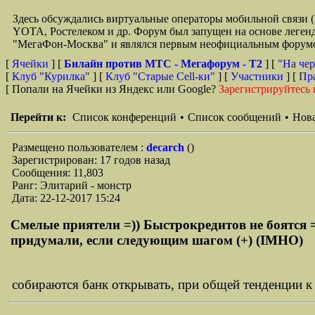
Здесь обсуждались виртуальные операторы мобильной свя
YOTA, Ростелеком и др. Форум был запущен на основе легенд
"МегаФон-Москва" и являлся первым неофициальным форумом 
[
Ячейки
] [
Билайн против МТС - Мегафорум - T2
]
[
"На чер
[
Клуб "Курилка"
] [
Клуб "Старые Сell-ки"
] [
Участники
] [
Пр
[ Попали на Ячейки из Яндекс или Google?
Зарегистрируйтесь 
Перейти к:
Список конференций
•
Список сообщений
•
Нова
Размещено пользователем :
decarch
()
Зарегистрирован: 17 годов назад
Сообщения: 11,803
Ранг: Элитарий - монстр
Дата: 22-12-2017 15:24
Смелые приятели =)) Быстрокредитов не боятся =
придумали, если следующим шагом (+) (IMHO)
собираются банк открывать, при общей тенденции к 