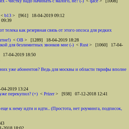
 - чистку надо начинать с малого, не? (-)
<
qace
> [1008]
<
b13
> [961] 18-04-2019 09:12
 09:39
телека как резервная связь от этого опсоса для редких
атие!)
<
ОВ
> [1289] 18-04-2019 18:28
кой для безлимитных звонков мне (-)
<
Rust
> [1060] 17-04-
 17-04-2019 18:50
2
у них уже абонентов? Ведь для москвы и области тврифы вполне
04-2019 13:24
уже перекупил? (+)
<
Prizer
> [938] 07-12-2018 12:41
 еще к нему идти и идти.. (Простота, нет роуминга, подписок,
43
1-2018 18:02