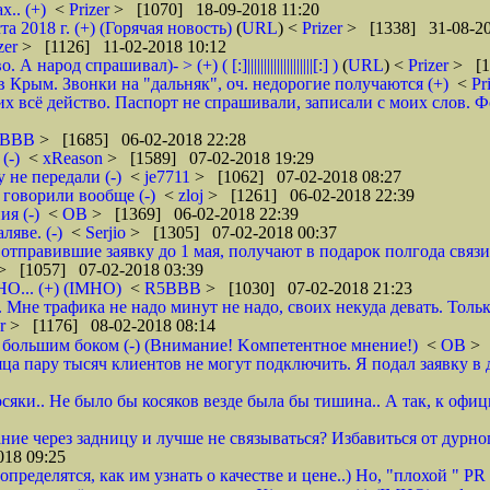
.. (+)
<
Prizer
> [1070] 18-09-2018 11:20
2018 г. (+) (Горячая новость)
(
URL
) <
Prizer
> [1338] 31-08-20
zer
> [1126] 11-02-2018 10:12
д спрашивал)- > (+) ( [:]||||||||||||||||||||[:] )
(
URL
) <
Prizer
> [1
 Крым. Звонки на "дальняк", оч. недорогие получаются (+)
<
Pr
 всё действо. Паспорт не спрашивали, записали с моих слов. Фото 
5BBB
> [1685] 06-02-2018 22:28
(-)
<
xReason
> [1589] 07-02-2018 19:29
 не передали (-)
<
je7711
> [1062] 07-02-2018 08:27
 говорили вообще (-)
<
zloj
> [1261] 06-02-2018 22:39
я (-)
<
ОВ
> [1369] 06-02-2018 22:39
яве. (-)
<
Serjio
> [1305] 07-02-2018 00:37
отправившие заявку до 1 мая, получают в подарок полгода связ
> [1057] 07-02-2018 03:39
НО... (+) (IMHO)
<
R5BBB
> [1030] 07-02-2018 21:23
 Мне трафика не надо минут не надо, своих некуда девать. Толь
er
> [1176] 08-02-2018 08:14
 большим боком (-) (Внимание! Kомпетентное мнение!)
<
ОВ
> 
яца пару тысяч клиентов не могут подключить. Я подал заявку в 
осяки.. Не было бы косяков везде была бы тишина.. А так, к офи
ие через задницу и лучше не связываться? Избавиться от дурног
18 09:25
ределятся, как им узнать о качестве и цене..) Но, "плохой " PR 