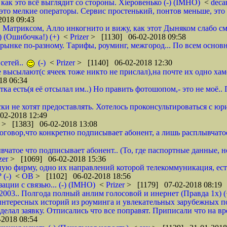
- как это всё выглядит со стороны. Хieровенько (-) (IMHO)
<
deca
это мелкие операторы. Сервис простенький, понтов меньше, это 
018 09:43
, Матриксом, Алло инкогнито и вижу, как этот Дыняком слабо см
) (Ошибочка!) (+)
<
Prizer
> [1130] 06-02-2018 09:58
на рынке по-разному. Тарифы, роуминг, межгород... По всем основ
сетей..
(-)
<
Prizer
> [1140] 06-02-2018 12:30
не высылают(с ячеек тоже никто не прислал),на почте их одно ха
18 06:34
тка есть(я её отсылал им..) Но править фотошопом,- это не моё.
ки не хотят предоставлять. Хотелось проконсультироваться с юр
02-2018 12:49
r
> [1383] 06-02-2018 13:08
 договор,что конкретно подписывает абонент, а лишь расплывча
вчатое что подписывает абонент.. (То, где паспортные данные, н
zer
> [1069] 06-02-2018 15:36
ую фирму, одно их направлений которой телекоммуникация, ест
 (-)
<
ОВ
> [1102] 06-02-2018 18:56
ции с связью... (-) (IMHO)
<
Prizer
> [1179] 07-02-2018 08:19
 2003.. Полгода полный анлим голосовой и инернет (Правда 1х) (
нтересных историй из роуминга и увлекательных зарубежных пое
делал заявку. Отписались что все поправят. Приписали что на вр
2018 08:54