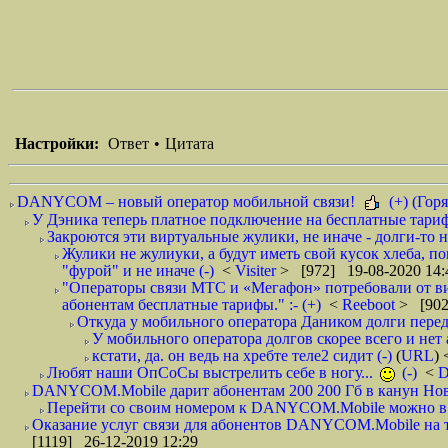
Настройки:
Ответ
•
Цитата
DANYCOM – новый оператор мобильной связи!
(+) (Горя
У Дэника теперь платное подключение на бесплатные тарифы
Закроются эти виртуальные жулики, не иначе - долги-то не
Жулики не жулиуки, а будут иметь свой кусок хлеба, п
"фурой" и не иначе (-)
<
Visiter
> [972] 19-08-2020 14:
"Операторы связи МТС и «Мегафон» потребовали от вир
абонентам бесплатные тарифы." :- (+)
<
Reeboot
> [902
Откуда у мобильного оператора Даником долги перед
У мобильного оператора долгов скорее всего и нет 
кстати, да. он ведь на хребте теле2 сидит (-)
(
URL
)
Любят наши ОпСоСы выстрелить себе в ногу...
(-)
<
DANYCOM.Mobile дарит абонентам 200 200 Гб в канун Нового
Перейти со своим номером к DANYCOM.Mobile можно в 5
Оказание услуг связи для абонентов DANYCOM.Mobile на те
[1119] 26-12-2019 12:29