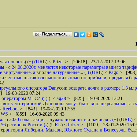
Поделиться…
чая новость) (+)
(
URL
) <
Prizer
> [20618] 23-12-2017 13:06
 - с 24.08.2020г. меняются некоторые параметры вашего тарифн
 виртуальные, а вполне натуральные... (-)
(
URL
) <
Pago
> [903]
ока честные пытаются выполнить план по прибыли, продавая барах
42
туального оператора Danycom возврата долга в размере 1,3 млрд
] 19-08-2020 07:24
 оператором МТС? )) (-)
<
ag28
> [825] 19-08-2020 13:21
а вот у материнской Дэни колл могут быть вполне реальные за смс
 <
Reeboot
> [843] 19-08-2020 17:55
DWS
> [859] 16-08-2020 09:43
 2020 года - акция - нужно позвонить и начислят. (+)
(
URL
) 
6 регионах России (-)
(
URL
) <
Prizer
> [1109] 28-01-2020 15:0
рритории Либерии, Малави, Южного Судана и Венесуэлы будет в