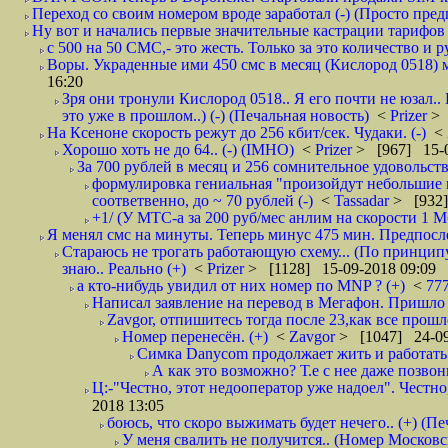
Переход со своим номером вроде заработал (-) (Просто пре
Ну вот и начались первые значительные кастрации тарифов 
с 500 на 50 СМС,- это жесть. Только за это количество и ру
Воры. Украденные ими 450 смс в месяц (Кислород 0518) м
16:20
Зря они тронули Кислород 0518.. Я его почти не юзал..
это уже в прошлом..) (-) (Печальная новость)
<
Prizer
> 
На Ксеноне скорость режут до 256 кбит/сек. Чудаки. (-)
<
Хорошо хоть не до 64.. (-) (IMHO)
<
Prizer
> [967] 15-0
За 700 рублей в месяц и 256 сомнительное удовольств
формулировка гениальная "произойдут небольшие из
соответвенно, до ~ 70 рублей (-)
<
Tassadar
> [932]
+1/ (У МТС-а за 200 руб/мес анлим на скорости 1 Мб
Я менял смс на минуты. Теперь минус 475 мин. Предпослед
Стараюсь не трогать работающую схему... (По принципу
знаю.. Реально (+)
<
Prizer
> [1128] 15-09-2018 09:09
а кто-нибудь увидил от них номер по MNP ? (+)
<
77
Написал заявление на перевод в Мегафон. Пришло 
Zavgor, отпишитесь тогда после 23,как все прошло
Номер перенесён. (+)
<
Zavgor
> [1047] 24-09
Симка Danycom продолжает жить и работать 
А как это возможно? Т.е с нее даже позвон
Ц:-"Честно, этот недооператор уже надоел". Честно
2018 13:05
боюсь, что скоро выжимать будет нечего.. (+) (Пе
У меня свалить не получится.. (Номер Московс