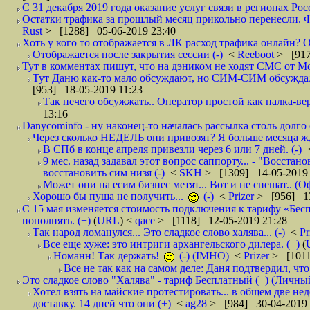
С 31 декабря 2019 года оказание услуг связи в регионах Росс
Остатки трафика за прошлый месяц прикольно перенесли. Фа
Rust
> [1288] 05-06-2019 23:40
Хоть у кого то отображается в ЛК расход трафика онлайн? О
Отображается после закрытия сессии (-)
<
Reeboot
> [917
Тут в комментах пишут, что на дэником не ходят СМС от Мо
Тут Даню как-то мало обсуждают, но СИМ-СИМ обсуждали е
[953] 18-05-2019 11:23
Так нечего обсужжать.. Оператор простой как палка-верё
13:16
Danycominfo - ну наконец-то началась рассылка столь дол
Через сколько НЕДЕЛЬ они привозят? Я больше месяца жду,
В СПб в конце апреля привезли через 6 или 7 дней. (-)
9 мес. назад задавал этот вопрос саппорту... - "Восст
восстановить сим низя (-)
<
SKH
> [1309] 14-05-2019 
Может они на есим бизнес метят... Вот и не спешат.. (О
Хорошо бы пуша не получить...
(-)
<
Prizer
> [956] 13
С 15 мая изменяется стоимость подключения к тарифу «Бесп
пополнять. (+)
(
URL
) <
qace
> [1118] 12-05-2019 21:28
Так народ ломанулся... Это сладкое слово халява... (-)
<
Pr
Все еще хуже: это интриги архангельского дилера. (+)
(
Номанн! Так держать!
(-) (IMHO)
<
Prizer
> [1011
Все не так как на самом деле: Даня подтвердил, чт
Это сладкое слово "Халява" - тариф Бесплатный (+) (Личны
Хотел взять на майские протестировать... в общем две нед
доставку. 14 дней что они (+)
<
ag28
> [984] 30-04-2019 