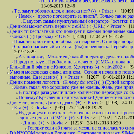
На этом уважаемом ресурсе резвятся без огр
13-05-2019 12:46
Т.е. замут обозначился, а намека нет? (-)
<
Prizer
> [1049]
Намёк - "просто поговорить за жисть". Только такие ра
Danycom самый пунктуальный оператор:- "остатки па
Дэником может стать первым с еSIM (-)
(
URL
) <
Prizer
> [11
Дэник тп бесплатный кто пользует и каковы подводные камн
звонков (-) (Просьба)
<
ОВ
> [1449] 17-04-2019 14:59
Помониторил инет,по общался с народом. От добра добра 
Старый оранжевый я не стал (бы) переводить. Перевёл а
2019 18:29
А я подожду.. Может ещё какой оператор сделает подо
Народ пользует. Проблем не замечено.. (СМС-ки пока не п
Ближайший офис в с.Киясово, Удмуртия (-)
<
nbv2002
> [9
У меня московская симка дэником.. Сегодня нечаянно позво
выгодные. Да и давно (+)
<
Prizer
> [1207] 04-01-2019 11:
Дэник поменял логотип.. (К чему бы это?) (+) (Тупой вопро
Жизнь такая, что хорошего уже не ждёшь. Жаль, уже привы
В полтора раза увеличилось количество переходов со
Пошему? Красавчики виртуальчики! Дэником неплохо по
Для меня, лично, Дэник сдулся. (+)
<
Prizer
> [1108] 24-11-
Ёта (+)
<
klovka
> [997] 25-11-2018 19:29
Ну, днищем он не стал.. Это очень резко сказано. Прост
единые цены на СМС и (+)
<
Prizer
> [1102] 27-11-201
Днище (+)
<
klovka
> [1225] 28-11-2018 18:20
Говорят если аб плата за месяц не списалась то симк
DANYCOM теперь в Воронеже. Стартовали продажи SIM-карт