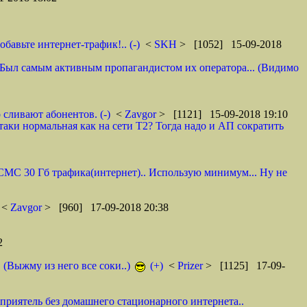
авьте интернет-трафик!.. (-)
<
SKH
> [1052] 15-09-2018
 И. Был самым активным пропагандистом их оператора... (Видимо
 сливают абонентов. (-)
<
Zavgor
> [1121] 15-09-2018 19:10
таки нормальная как на сети Т2? Тогда надо и АП сократить
0 СМС 30 Гб трафика(интернет).. Использую минимум... Ну не
<
Zavgor
> [960] 17-09-2018 20:38
2
. (Выжму из него все соки..)
(+)
<
Prizer
> [1125] 17-09-
 приятель без домашнего стационарного интернета..