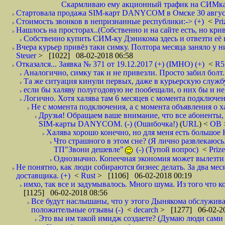
Скармливаю ему акционный трафик на СИМках
Стартовала продажа SIM-карт DANYCOM в Омске 30 августа 
Стоимость звонков в непризнанные республики:-> (+)
<
Pri
Нашлось на просторах..(Собственно и на сайте есть, но криво. А наро
Собственно купить СИМ-ку Дэникома здесь и отвезти её в
Вчера курьер привёз таки симку. Полтора месяца заняло у них
Steuer
> [1022] 08-02-2018 06:58
Отказался... Заявка № 371 от 19.12.2017 (+) (IMHO) (+)
<
R
Аналогично, симку так и не привезли. Просто забил болт. 
Та же ситуация кинули первых, даже в курьерскую службу
если бы халяву полугодовую не пообещали, о них бы и не
Логично. Хотя халява там 6 месяцев с момента подключени
Не с момента подключения, а с момента объявления о хал
Друзья! Обращаем ваше внимание, что все абоненты, 
SIM-карты DANYCOM. (-) (Ошибочка!)
(
URL
) <
ОВ
Халява хорошо конечно, но для меня есть большое 
Что страшного в этом сне? (Я лично развлекаюсь.
ТП"Звони дешевле"
(-) (Тупой вопрос)
<
Priz
Однозначно. Копеечная экономия может вылезти
Не понятно, как люди собираются бизнес делать. За два мес
доставщика. (+)
<
Rust
> [1106] 06-02-2018 00:19
имхо, так все и задумывалось. Много шума. Из того что к
[1125] 06-02-2018 08:56
Все будут наслышаны, что у этого Дынякома обслуживан
положительные отзывы (-)
<
decarch
> [1277] 06-02-20
Это вы им такой имидж создаете? (Думаю люди сами оп