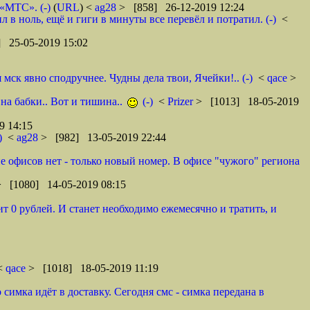
 «МТС». (-)
(
URL
) <
ag28
> [858] 26-12-2019 12:24
в ноль, ещё и гиги в минуты все перевёл и потратил. (-)
<
 25-05-2019 15:02
ск явно сподручнее. Чудны дела твои, Ячейки!.. (-)
<
qace
>
 на бабки.. Вот и тишина..
(-)
<
Prizer
> [1013] 18-05-2019
9 14:15
)
<
ag28
> [982] 13-05-2019 22:44
оне офисов нет - только новый номер. В офисе "чужого" региона
> [1080] 14-05-2019 08:15
т 0 рублей. И станет необходимо ежемесячно и тратить, и
 <
qace
> [1018] 18-05-2019 11:19
 симка идёт в доставку. Сегодня смс - симка передана в