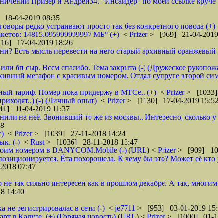
аничений Призер и Андрей34. "Инсайдер" по моей ссылке круче их
 18-04-2019 08:35
зговоры редко устраивают просто так без конкретного повода (+)
кетов: 14815.095999999997 МБ" (+)
<
Prizer
> [969] 21-04-2019
16] 17-04-2019 18:26
и? Есть мысль перевести на него старый архивный оранжевый от 
или бп сыр. Всем спасибо. Тема закрыта (-) (Дружеское рукопож
рхивный мегафон с красивым номером. Отдал супруге второй сим
бный тариф. Номер пока придержу в МТСе.. (+)
<
Prizer
> [1033]
риходят..) (-) (Личный опыт)
<
Prizer
> [1130] 17-04-2019 15:5
41] 11-04-2019 11:37
нили на неё. Звонивший то же из москвы.. Интересно, сколько 
18
с)
<
Prizer
> [1039] 27-11-2018 14:24
к. (-)
<
Rust
> [1036] 28-11-2018 13:47
 своим номером в DANYCOM.Mobile (-)
(
URL
) <
Prizer
> [909] 10-
зиционируется. Ёта похорошела. К чему бы это? Может её кто 
2018 07:47
о не так сильно интересен как в прошлом декабре. А так, многим
8 14:40
а не регистрировалас в сети (-)
<
je7711
> [953] 03-01-2019 15:
 в Калуге. (+) (Горячая новость)
(
URL
) <
Prizer
> [1000] 01-1