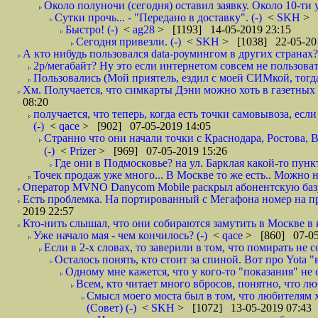
Около полуночи (сегодня) оставил заявку. Около 10-ти у
Сутки прочь... - "Передано в доставку". (-)
<
SKH
> 
Быстро! (-)
<
ag28
> [1193] 14-05-2019 23:15
Сегодня привезли. (-)
<
SKH
> [1038] 22-05-20
А кто нибудь пользовался data-роумингом в других странах?
2р/мегабайт? Ну это если интернетом совсем не пользовать
Пользовались (Мой приятель, ездил с моей СИМкой, тогд
Хм. Получается, что симкарты Дэни можно хоть в газетных к
08:20
получается, что теперь, когда есть точки самовывоза, есл
(-)
<
qace
> [902] 07-05-2019 14:05
Странно что они начали точки с Краснодара, Ростова,
(-)
<
Prizer
> [969] 07-05-2019 15:26
Где они в Подмосковье? на ул. Барклая какой-то пункт
Точек продаж уже много... В Москве то же есть.. Можно на
Оператор MVNO Danycom Mobile раскрыл абонентскую базу.
Есть проблемка. На портированный с Мегафона номер на при
2019 22:57
Кто-нить слышал, что они собираются замутить в Москве в к
Уже начало мая - чем кончилось? (-)
<
qace
> [860] 07-05
Если в 2-х словах, то заверили в том, что помирать не с
Осталось понять, кто стоит за спиной. Вот про Yota "
Одному мне кажется, что у кого-то "показания" не с
Всем, кто читает много вбросов, понятно, что люб
Смысл моего моста был в том, что любителям хо
(Совет) (-)
<
SKH
> [1072] 13-05-2019 07:43