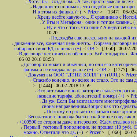
Хотел бы - создал бы... А так, просто мысли вслух 
Надо просто понимать, что подобные операторы 
И в этом их фишка. (+)
<
Prizer
> [1347] 06-02-2
Хрень несёте какую-то... Я сравниваю с Йотой
У Ёты и Мегафона,- один и тот же хозяин.. (-
Ну и что с того, что один? А ведут себя 
10:20
Подождём еще нескольких на каждой из 
движение все, конечная цель ничто... Образец договора 
собирают свою БД то цель п (+)
<
ОВ
> [1050] 06-02-20
В договоре нет ничего особенного. Всё стандартно.. Фо
06-02-2018 08:58
Договор то может и обычный, но они его категоричес
фирмы и ее имиджа на рынке (+)
<
ОВ
> [1275] 06-
Документы ООО "ДЭНИ КОЛЛ" (+)
(
URL
) <
Prize
Спасибо конечно, но яснее не стало. Это не сам
> [1444] 06-02-2018 13:59
Это вот самое оно на которое ссылается расплы
название тарифа, абонентский номер) (+)
<
Pri
Да уж. Если Вы возглавляете многопрофильн
своим направлениям.Вопрос как это сделать?
Поэтому и срастаются финансовые организа
Бесплатность полгода была в скайлинке году так в
+100500 со стороны даже интереснее. Ждём отзывов и и
Первый, тестовый пополнение, не прошел (10 руб). С
можно. Ответили что да. (+)
<
Prizer
> [1066] 06-02-