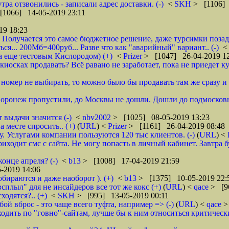
тра отзвонились - записали адрес доставки. (-)
<
SKH
> [1106] 
[1066] 14-05-2019 23:11
19 18:23
 Получается это самое бюджетное решение, даже турсимки позади.
ся... 200Мб=400руб... Разве что как "аварийный" вариант.. (-)
а еще тестовым Кислородом) (+)
<
Prizer
> [1047] 26-04-2019 1
иосках продавать? Всё равано не заработает, пока не приедет ку
и номер не выбирать, то можно было бы продавать там же сразу и б
 Воронеж пропустили, до Москвы не дошли. Дошли до подмосковь
 выдачи значится (-)
<
nbv2002
> [1025] 08-05-2019 13:23
 месте спросить.. (+)
(
URL
) <
Prizer
> [1161] 26-04-2019 08:48
 Услугами компании пользуются 120 тыс клиентов. (-)
(
URL
) <
ходит смс с сайта. Не могу попасть в личный кабинет. Завтра б
онце апреля? (-)
<
b13
> [1008] 17-04-2019 21:59
-2019 14:06
обираются и даже наоборот ). (+)
<
b13
> [1375] 10-05-2019 22:
всплыл" для не инсайдеров все тот же кокс (+)
(
URL
) <
qace
> [9
ходятся?.. (+)
<
SKH
> [995] 13-05-2019 00:11
ой вброс - это чаще всего туфта, например => (-)
(
URL
) <
qace
>
дить по "говно"-сайтам, лучше бы к ним относиться критически и