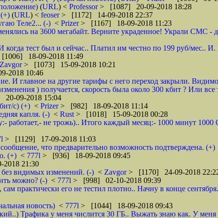
дположение)
(
URL
) <
Professor
> [1087] 20-09-2018 18:28
(+)
(
URL
) <
feoser
> [1172] 14-09-2018 22:37
гаю Теле2... (-)
<
Prizer
> [1167] 18-09-2018 11:23
енялись на 3600 мегабайт. Верните украденное! Украли СМС - доб
 И когда тест был и сейчас.. Платил им честно по 199 руб/мес..
[1006] 18-09-2018 11:49
Zavgor
> [1073] 15-09-2018 10:21
9-2018 10:46
ие. И главное на другие тарифы с него переход закрыли. Видимо
менения ) получается, скорость была около 300 кбит ? Или все 
 20-09-2018 15:04
ит/с) (+)
<
Prizer
> [982] 18-09-2018 11:14
няя капля. (-)
<
Rust
> [1018] 15-09-2018 00:28
:- работает,- не трожь).. Итого каждый месяц:- 1000 минут 100
7l
> [1129] 17-09-2018 11:03
сообщение, что предварительно возможность подтверждена. (+)
. (+)
<
777l
> [936] 18-09-2018 09:45
-2018 21:30
без видимых изменений. (-)
<
Zavgor
> [1170] 24-09-2018 22:2
ить можно? (-)
<
777l
> [998] 02-10-2018 09:39
, сам практически его не тестил плотно.. Начну в конце сентября
чальная новость)
<
777l
> [1044] 18-09-2018 09:43
кий..) Трафика у меня числится 30 ГБ.. Выжать знаю как. У меня