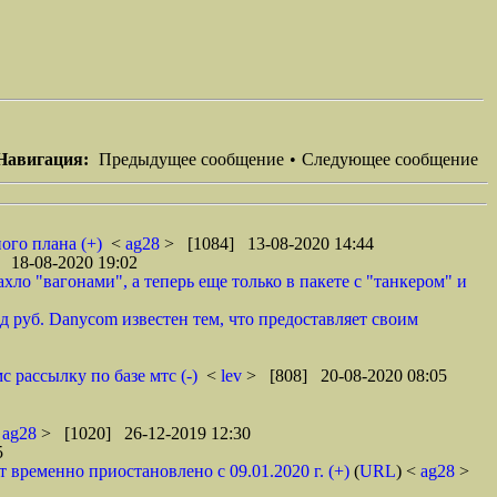
Навигация:
Предыдущее сообщение
•
Следующее сообщение
ого плана (+)
<
ag28
> [1084] 13-08-2020 14:44
 18-08-2020 19:02
ло "вагонами", а теперь еще только в пакете с "танкером" и
 руб. Danycom известен тем, что предоставляет своим
 рассылку по базе мтс (-)
<
lev
> [808] 20-08-2020 08:05
<
ag28
> [1020] 26-12-2019 12:30
5
ременно приостановлено с 09.01.2020 г. (+)
(
URL
) <
ag28
>