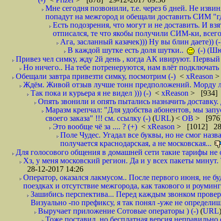
Мне сегодня позвонили, т.е. через 6 дней. Не изв
попадут на межгород и обещали доставить СИМ "где
Есть подозрения, что могут и не доставить. И взят
отписался, те что якобы получили СИМ-ки, всего 
Ага, засланный казачек))) Ну вы блин даете)) (-
В каждой шутке есть доля шутки..
(-) (Ш
Привез чел симку, жду 2й день , когда АК ивируют. Первый р
Но ничего.. На тебе потренеруются, нам влёт подключать б
Обещали завтра привезти симку, посмотрим (-)
<
xReason
>
Ждём. Живой отзыв лучше тонн предположений. Морду ли
Так пока и курьера я не видел ))) (-)
<
xReason
> [934] 
Опять звонили и опять пытались назначить доставку. 
Маразм крепчал: "Для удобства абонентов, мы запу
своего заказа" !!! см. ссылку (-)
(
URL
) <
ОВ
> [976
Это вообще чё за .... ? (+)
<
xReason
> [1012] 28
Поле Чудес. Угадал все буквы, но не смог наз
получается краснодарская, а не московская...
Для голосового общения в домашней сети такие тарифы не о
Хз, у меня московский регион. Да и у всех пакеты минут. 
28-12-2017 14:26
Оператор, оказался лакмусом.. После первого июня, не бу
поездках и отсутствие межгорода, как такового и роуминга.
Зашибись перспектива... Перед каждым звонком проверят
Визуально -по префиксу, я так понял -уже не определи
Выручает приложение Сотовые операторы ) (-)
(
URL
Тоже поставил, но бесплатная версия неправильно