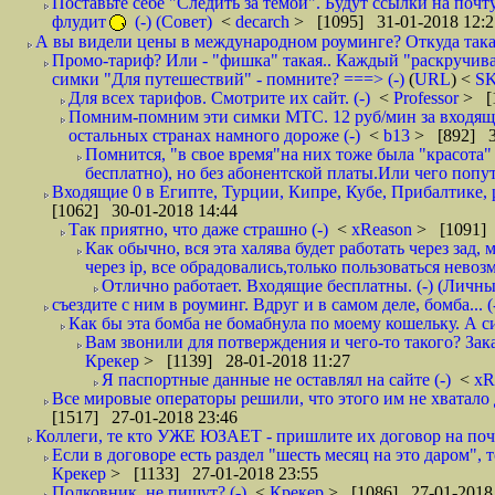
Поставьте себе "Следить за темой". Будут ссылки на почт
флудит
(-) (Совет)
<
decarch
> [1095] 31-01-2018 12:2
А вы видели цены в международном роуминге? Откуда такая
Промо-тариф? Или - "фишка" такая.. Каждый "раскручивае
симки "Для путешествий" - помните? ===> (-)
(
URL
) <
S
Для всех тарифов. Смотрите их сайт. (-)
<
Professor
> [
Помним-помним эти симки МТС. 12 руб/мин за входящие и
остальных странах намного дороже (-)
<
b13
> [892] 3
Помнится, "в свое время"на них тоже была "красота
бесплатно), но без абонентской платы.Или чего попут
Входящие 0 в Египте, Турции, Кипре, Кубе, Прибалтике, р
[1062] 30-01-2018 14:44
Так приятно, что даже страшно (-)
<
xReason
> [1091] 
Как обычно, вся эта халява будет работать через зад
через ip, все обрадовались,только пользоваться нево
Отлично работает. Входящие бесплатны. (-) (Личн
съездите с ним в роуминг. Вдруг и в самом деле, бомба... (
Как бы эта бомба не бомабнула по моему кошельку. А си
Вам звонили для потверждения и чего-то такого? Зака
Крекер
> [1139] 28-01-2018 11:27
Я паспортные данные не оставлял на сайте (-)
<
xR
Все мировые операторы решили, что этого им не хватало 
[1517] 27-01-2018 23:46
Коллеги, те кто УЖЕ ЮЗАЕТ - пришлите их договор на почту
Если в договоре есть раздел "шесть месяц на это даром", т
Крекер
> [1133] 27-01-2018 23:55
Полковник, не пишут? (-)
<
Крекер
> [1086] 27-01-2018