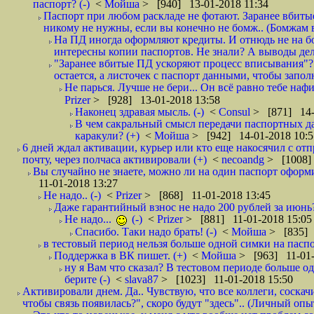
паспорт? (-)
<
Мойша
> [940] 13-01-2018 11:34
Паспорт при любом раскладе не фотают. Заранее вбит
никому не нужны, если вы конечно не бомж.. (Бомжам в
На ПД иногда оформляют кредиты. И отнюдь не на б
интересны копии паспортов. Не знали? А выводы дела
"Заранее вбитые ПД ускоряют процесс вписывания"?
остается, а листочек с паспорт данными, чтобы заполн
Не парься. Лучше не бери... Он всё равно тебе нафи
Prizer
> [928] 13-01-2018 13:58
Наконец здравая мысль. (-)
<
Consul
> [871] 14-
В чем сакральный смысл передачи паспортных да
каракули? (+)
<
Мойша
> [942] 14-01-2018 10:5
6 дней ждал активации, курьер или кто еще накосячил с от
почту, через полчаса активировали (+)
<
necoandg
> [1008]
Вы случайно не знаете, можно ли на один паспорт оформи
11-01-2018 13:27
Не надо.. (-)
<
Prizer
> [868] 11-01-2018 13:45
Даже гарантийный взнос не надо 200 рублей за июнь?
Не надо...
(-)
<
Prizer
> [881] 11-01-2018 15:05
Спасибо. Таки надо брать! (-)
<
Мойша
> [835] 
в тестовый период нельзя больше одной симки на паспор
Поддержка в ВК пишет. (+)
<
Мойша
> [963] 11-01-
ну я Вам что сказал? В тестовом периоде больше одн
берите (-)
<
slava87
> [1023] 11-01-2018 15:50
Активировали днем. Да.. Чувствую, что все коллеги, соска
чтобы связь появилась?", скоро будут "здесь".. (Личный опыт