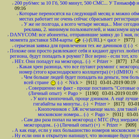
200 руб/мес за 10 Гб, 500 минут, 500 СМС... У Тинькофф не
09:16
Которые переносятся на следующий месяц и можно обмен
местах работает не очень сейчас сбрасывает регистрацию
У же не полгода, а всего четыре месяца... Мне сегод
реклама, 2. минимум пользователей, и максимум шума.
DANYCOM: все абоненты, отправившие заявку до 1 мая, пол
момента доставки SIM-карты
(-)
(
URL
) <
qace
> [977] 1
серьезная заявка для привлечения тех же дачников (( (-)
<
Похоже они просто развлекают себя и кидают других любител
региона, будут попадать в роумиг? Все верно - если тот, кто вам звони 
НЕт. Они попадут на межгород.. (-)
<
Prizer
> [877] 17-0
Какая хрен разница, что все путают роуминг с межгор
номер (этого краснодарского коллцентра) (+) (IMHO)
Чем больше людей будет попадать на деньги, тем бо
всей стране
(-)
<
Nick
> [911] 03-01-2019 00:19
Совершенно не факт - проще поставить "Сотовые опе
(Личный опыт)
<
Pago
> [1190] 03-01-2019 01:09
У кого кнопочный, проще дэником. А ещё лучше 
гигабайты на минуты.. (-)
<
Prizer
> [817] 03-01
Кнопочников с 3Ж исчезающе мало, для такой 
московские номера... (-)
<
Pago
> [931] 03-01-
Сам два раза попал на межгород с МТС (Ред энерджи) 
межгородом.. (-) (Личный опыт) (+)
<
Prizer
> [909] 
А как еще, если у них большинство номеров московские =
Ну если они в открытую напишут, что звонящие будут поп