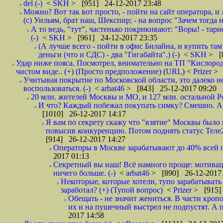
del (-)
<
SKH
> [951] 24-12-2017 23:48
Можно? Вот так вот просто, - пойти на сайт оператора, и л
(с) Уильям, брат наш, Шекспир; - на вопрос "Зачем тогда 
А то ведь, "тут", частенько покрикивают: "Воры! - тариф-
(-)
<
SKH
> [961] 24-12-2017 23:35
(А лучше всего - пойти в офис Билайна, и купить там 
деньги (что и СДС) - два "Гигабайта".) (-)
<
SKH
> [
Удар ниже пояса. Посмотрел, внимательно на ТП "Кислород"
чистом виде.. (+) (Просто предположение)
(
URL
) <
Prizer
> 
Учитывая покрытие по Московской области, это далеко н
воспользоваться. (-)
<
arbat46
> [843] 25-12-2017 09:20
20 млн. жителей Москвы и МО, и 127 млн. остальной Рос
И что? Каждый побежал покупать симку? Смешно. А вт
[1010] 26-12-2017 14:17
Я вам по секрету скажу что "взятие" Москвы было 
повысив конкуренцию. Потом поднять статус Теле2 
[914] 26-12-2017 14:27
Операторы в Москве зарабатывают до 40% всей пр
2017 01:13
Секретный вы наш! Всё намного проще: мотиваци
ничего больше. (-)
<
arbat46
> [890] 26-12-2017 
Некоторые, которые хотели, тупо зарабатывать 
заработал? (+) (Тупой вопрос)
<
Prizer
> [915]
Обещать - не значит жениться. В части кропо
их и на пушечный выстрел не подпустят. А п
2017 14:58