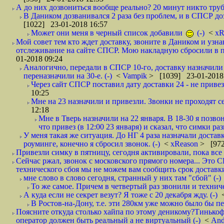
А до них дозвониться вообще реально? 20 минут никто трубк
В Даником дозванивался 2 раза без проблем, и в СПСР дозв
[1022] 23-01-2018 16:57
Может они меня в черный список добавили
(-)
<
xR
Мой совет тем кто ждет доставку, звоните в Даником и узн
отслеживание на сайте СПСР. Мою накладную сбросили в п
01-2018 09:24
Аналогично, передали в СПСР 10-го, доставку назначили н
переназначили на 30-е. (-)
<
Vampik
> [1039] 23-01-2018
Через сайт СПСР поставил дату доставки 24 - не привезл
10:25
Мне на 23 назначили и привезли. Звонки не проходят 
12:18
Мне в Тверь назначили на 22 января. В 18-30 я позво
что привез (в 12:00 23 января) и сказал, что симки раз
У меня такая же ситуация. До НГ 4 раза назначали доставк
роуминге, конечно я сбросил звонок. (-)
<
xReason
> [972
Привезли симку в пятницу, сегодня активировали, пока все 
Сейчас ржал, звонок с московского прямого номера... Это С
технического сбоя мы не можем вам сообщить срок доставки
мне слово в слово сегодня, странный у них там "сбой" (-)
То же самое. Причем в четвертый раз звонили и техниче
А куда если не секрет везут? Я тоже с 20 декабря жду. (-)
В Ростов-на-Дону, т.е. эти 280км уже можно было бы пеш
Поясните откуда столько хайпа по этому деникому?Тинькоф
оператор должен быть реальный а не виртуальный (-)
<
And