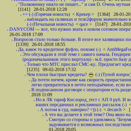
"Полковнику никто не пишет..." и сам D. Очень мутная
[1141] 28-01-2018 12:28
++ (-) (Горячая новость)
<
Крекер
> [1364] 28-01-20
наблюдать на склянках и теле2форум значительно в
(-) (Печальная новость)
<
qace
> [1147] 28-01-2018
DANYCOM — все, что нужно знать о новом сотовом опера
26-01-2018 17:09
Вопросов стало только больше. В итоге все халявщики по
[1339] 26-01-2018 18:55
Да, какое то кредитное фуфло, похоже (-)
<
AntiMegaF
Это обсуждали в этой теме с самого начала. Гендире
(родоначальников этого виртуала) - м.б. просто базу 
Только что МТС прислал СМС-ку.. Предлагает кре
[1235] 09-02-2018 17:32
Чем плохи быстрые кредиты?
(-) (Тупой вопрос
Да почти ничем, кроме как скорость прирастани
легко превратиться в нечто неподъёмное, если вов
В подписанном договоре с оператором есть разде
2018 11:09
Но в ЛК тариф Кислород_тест с АП 0 руб. И вс
ваших персданных и рекламных рассылок (-)
А потом в суд, наверно? =)) (-)
<
decarch
> [
А что вы делаете в этой теме? Она явно на д
Смотрю со стороны и удивляюсь "Безумию
задумывается о возможных последствия
01-2018 20:05