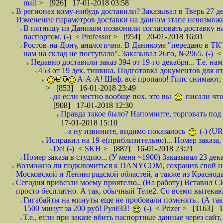
mail
> [926] 17-01-2018 03:58
В регионах кому-нибудь доставили? Заказывал в Тверь 27 де
Изменение параметров доставки на данном этапе невозможн
В пятницу из Даником позвонили согласовать доставку н
паспортом. (-)
<
Professor
> [954] 20-01-2018 16:01
Ростов-на-Дону, аналогично. В Даникоме "передано в ТК"
нам на склад не поступало". Заказывал 26го, №2965. (-)
Недавно доставили заказ 394 от 19-го декабря... Т.е. нам
453 от 19 дек. тишина. Подготовка документов для от
А-А-А! Шеф, всё пропало! Гипс снимают, к
> [853] 16-01-2018 23:49
да если честно вообще пох. это вы
писали что
[908] 17-01-2018 12:30
Правда такое было? Напомните, торговать под
17-01-2018 15:10
а ну извините, видимо показалось
(-)
(
UR
Исправил на 19-е(приблизительно)... Номер заказа, 
Del (-)
<
SKH
> [887] 16-01-2018 23:21
Номер заказа в студию... (У меня ~1900) Заказывал 23 дека
Возможно ли подключиться к DANYCOM, сохранив свой номе
Московской и Ленинградской областей, а также из Краснода
Сегодня привезли моему приятелю.. (На работу) Вставил СИ
просто бесплатно. А так, обычный Теле2. Со всеми вытек
Гигабайты на минуты еще не пробовали поменять.. (А та
1500 минут за 200 руб! РулёЗЗ!
(-)
<
Prizer
> [1163] 1
Т.е., если при заказе вбить паспортные данные через сай