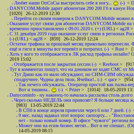
Любят наши ОпСоСы выстрелить себе в ногу...
(-)
<
DANYCOM.Mobile дарит абонентам 200 200 Гб в канун Нового
[1020] 26-12-2019 12:30
Перейти со своим номером к DANYCOM.Mobile можно в 5
Оказание услуг связи для абонентов DANYCOM.Mobile на 
временно приостановлено с 09.01.2020 г. (+)
(
URL
) <
ag28
>
С 31 декабря 2019 года оказание услуг связи в регионах Рос
(-)
(
URL
) <
ag28
> [859] 26-12-2019 12:24
Остатки трафика за прошлый месяц прикольно перенесли. Ф
ещё и гиги в минуты все перевёл и потратил. (-)
<
Rust
> [
Хоть у кого то отображается в ЛК расход трафика онлайн? О
2019 15:02
Отображается после закрытия сессии (-)
<
Reeboot
> [917
Тут в комментах пишут, что на дэником не ходят СМС от Мо
Тут Даню как-то мало обсуждают, но СИМ-СИМ обсуждали 
сподручнее. Чудны дела твои, Ячейки!.. (-)
<
qace
> [954]
Так нечего обсужжать.. Оператор простой как палка-верё
Вот и тишина..
(-)
<
Prizer
> [1014] 18-05-2019 13:
Danycominfo - ну наконец-то началась рассылка столь дол
Через сколько НЕДЕЛЬ они привозят? Я больше месяца жду,
[983] 13-05-2019 22:44
В СПб в конце апреля привезли через 6 или 7 дней. (-)
9 мес. назад задавал этот вопрос саппорту... - "Восст
нет - только новый номер. В офисе "чужого" региона во
Может они на есим бизнес метят... Вот и не спешат.. (О
14-05-2019 08:15