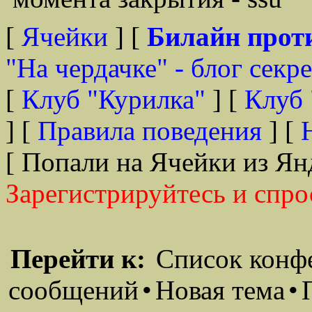
[
Ячейки
] [
Билайн прот
"На чердачке" - блог секр
[
Клуб "Курилка"
] [
Клуб 
] [
Правила поведения
] [
[ Попали на Ячейки из Ян
Зарегистрируйтесь и спро
Перейти к:
Список конф
сообщений
•
Новая тема
•