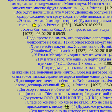
имхо, так все и задумывалось. Много шума. Из того что к
запуску уже многие будут наслышаны.. (-)
<
Prizer
> [112
Все будут наслышаны, что у этого Дынякома обслужива
гораздо сложнее, чем сразу создать о себе положительн
Это вы им такой имидж создаете? (Думаю люди сами оп
пиар...
(-)
<
Prizer
> [959] 06-02-2018 09:31
Хотел бы - создал бы... А так, просто мысли вслух 
[1073] 06-02-2018 09:35
Надо просто понимать, что подобные операторы 
мелкооптовые базы.. Таких операторов может быт
Хрень несёте какую-то... Я сравниваю с Йотой
(Ошибочка!)
<
decarch
> [1387] 06-02-2018 0
У Ёты и Мегафона,- один и тот же хозяин.. (-
Ну и что с того, что один? А ведут себя 
пунктам (-) (Ошибочка!)
<
decarch
> [1082
Подождём еще нескольких на каждой из 
движение все, конечная цель ничто... Образец договора н
хамство=отписки,а серьезные адреса вообще манкируют...
В договоре нет ничего особенного. Всё стандартно.. Фот
слово, договор- обычный
(-)
<
Prizer
> [1092] 06-0
Договор то может и обычный, но они его категоричес
профи в плане "бесплатность полгода" в духе самой 
Документы ООО "ДЭНИ КОЛЛ" (+)
(
URL
) <
Prize
Спасибо конечно, но яснее не стало. Это не сам
приложение к оному
(-) (Дружеское рукопож
Это вот самое оно на которое ссылается распл