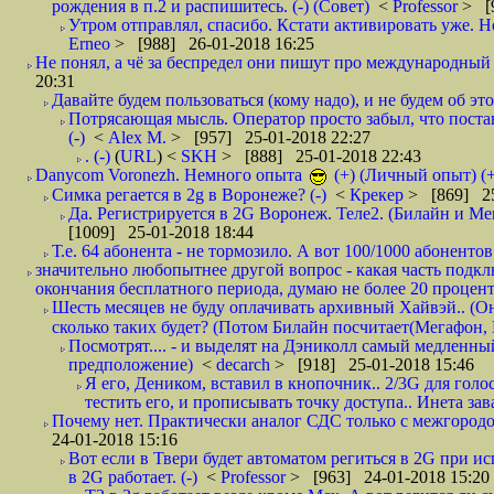
рождения в п.2 и распишитесь. (-) (Совет)
<
Professor
> [
Утром отправлял, спасибо. Кстати активировать уже. Но 
Erneo
> [988] 26-01-2018 16:25
Не понял, а чё за беспредел они пишут про международный 
20:31
Давайте будем пользоваться (кому надо), и не будем об этом
Потрясающая мысль. Оператор просто забыл, что постави
(-)
<
Alex M.
> [957] 25-01-2018 22:27
. (-)
(
URL
) <
SKH
> [888] 25-01-2018 22:43
Danycom Voronezh. Немного опыта
(+) (Личный опыт) (+
Симка регается в 2g в Воронеже? (-)
<
Крекер
> [869] 25
Да. Регистрируется в 2G Воронеж. Теле2. (Билайн и Мег
[1009] 25-01-2018 18:44
Т.е. 64 абонента - не тормозило. А вот 100/1000 абонентов
значительно любопытнее другой вопрос - какая часть подк
окончания бесплатного периода, думаю не более 20 проценто
Шесть месяцев не буду оплачивать архивный Хайвэй.. (Он 
сколько таких будет? (Потом Билайн посчитает(Мегафон, 
Посмотрят.... - и выделят на Дэниколл самый медленный
предположение)
<
decarch
> [918] 25-01-2018 15:46
Я его, Деником, вставил в кнопочник.. 2/3G для голо
тестить его, и прописывать точку доступа.. Инета зава
Почему нет. Практически аналог СДС только с межгородом.
24-01-2018 15:16
Вот если в Твери будет автоматом региться в 2G при ис
в 2G работает. (-)
<
Professor
> [963] 24-01-2018 15:20