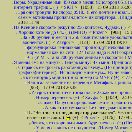
Воры. Украденные ими 450 смс в месяц (Кислород 0518) 
интернет-трафик!.. (-)
<
SKH
> [1053] 15-09-2018 16:20
Зря они тронули Кислород 0518.. Я его почти не юзал.. 
самым активным пропагандистом их оператора... (Видим
2018 11:49
На Ксеноне скорость режут до 256 кбит/сек. Чудаки. (-)
<
Хорошо хоть не до 64.. (-) (IMHO)
<
Prizer
> [968] 15-0
За 700 рублей в месяц и 256 сомнительное удовольст
абонентов. (-)
<
Zavgor
> [1123] 15-09-2018 19:10
формулировка гениальная "произойдут небольшие из
нормальная как на сети Т2? Тогда надо и АП сократ
+1/ (У МТС-а за 200 руб/мес анлим на скорости 1 Мб
Я менял смс на минуты. Теперь минус 475 мин. Предпослед
Стараюсь не трогать работающую схему... (По принципу
трафика(интернет).. Использую минимум... Ну не знаю..
а кто-нибудь увидил от них номер по MNP ? (+)
<
77
Написал заявление на перевод в Мегафон. Пришло 
[963] 17-09-2018 20:38
Zavgor, отпишитесь тогда после 23,как все прошло
Номер перенесён. (+)
<
Zavgor
> [1049] 24-09
Симка Danycom продолжает жить и работать 
А как это возможно? Т.е с нее даже позвон
Ц:-"Честно, этот недооператор уже надоел". Честно
из него все соки..)
(+)
<
Prizer
> [1126] 17-09-2
боюсь, что скоро выжимать будет нечего.. (+) (Пе
У меня свалить не получится.. (Номер Московс