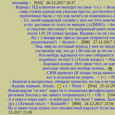
necoandg
> [910] 26-12-2017 16:37
Курьер с ПД клиентов не выходит на связь =) (-)
<
deca
сама служба курьерская ужасная просто, достаточно п
проблемные были. с тех пор ничего не поменялось (-)
Т.е. своей курьерской службы у них нет (что коне
услуг доставки от этого не меньше (-) (IMHO)
<
de
в соцсетях они пишут, что выбранный ранее ном
после 1.01.18 точках продаж. Видимо с кс не сло
Ну с 1 января как офисы продаж откроются эли
рукопожатие!)
<
decarch
> [898] 27-12-2017 1
Увы, mnp на тестовый период у них не преду
составлено так, что до 1.06 они ни за что не 
Кто-нибудь задумался что они собираются
подобных тестов? (-) (Тупой вопрос)
<
Pri
Хороший вопрос. Нет связи=тест, не идет
раскладе зачем они вообще нужны...
СИМ привезут (И только тогда начнётся
вот в остальном не уверен.. -> (+)
<
Pr
Звонили в воскресенье, обещали привезти, но так и не при
Будешь первым.. Пиши..
(-)
<
Prizer
> [934] 25-12-20
Новая версия "от них" через vk в отношении фотофиксаци
регионах России у нас начнут открываться (+)
<
ОВ
> [104
А я пока в отказ ушёл - в моём кругу это было 7 заявок. Х
))) (-) (Личный опыт)
<
Ruslan99
> [888] 24-12-2017 23:56
Ну и зачем тогда нужен этот неизвестный виртуал? Если м
12-2017 21:09