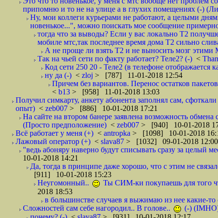
Это что то новенькое, у меня с мтс вообще нет проблем с
припомню и то не на улице а в глухих помещениях (-) (
Ну, мои коллеги курьерами не работают, а целыми днями
новенькое...", можно поискать мое сообщение примерно 
тогда что за выводы? Если у вас локально Т2 получше
мобиле мтс,так последнее время дома Т2 сильно слива
А не проще ли взять Т2 и не выносить мозг этими
Так на чьей сети по факту работает? Теле2? (-)
<
Tha
Код сети 250 20 - Теле2 (в телефоне отображается
ну да (-)
<
zloj
> [787] 11-01-2018 12:54
Причем без вариантов. Перенос остатков пакетов
<
b13
> [958] 11-01-2018 13:03
Получил симкарту, анкету абонента заполнял сам, сфоткали 
опыт)
<
zeb007
> [886] 10-01-2018 17:21
На сайте на втором банере заявлена возможность обмена 
(Просто предположение)
<
zeb007
> [940] 10-01-2018 1
Всё работает у меня (+)
<
antropka
> [1098] 10-01-2018 16:
Лажовый оператор (+)
<
slava87
> [1032] 09-01-2018 12:00
"ведь абоняру наверно будут списывать сразу за целый мес
10-01-2018 14:21
Да, тогда в принципе даже хорошо, что с этим не связал
[911] 10-01-2018 15:23
Неугомонный..
Ты СИМ-ки покупаешь для того ч
2018 18:53
в большинстве случаев я выжимаю из нее какие-то со
Сложностей сам себе нагородил.. В голове..
(-) (IMHO
почему? (-)
<
slava87
> [931] 10-01-2018 12:17