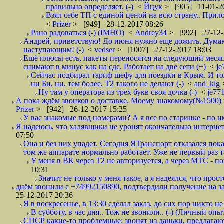
правильно определяет. (-)
<
Йцук
> [905] 11-01-2
Взял себе ТП с единой ценой на всю страну.. При
<
Prizer
> [949] 28-12-2017 08:26
Рано радоваться (-) (IMHO)
<
Andrey34
> [992] 27-12-
Андрей, приветствую! До июня нужно еще дожить. Думаю 
наступающим! (-)
<
vedser
> [1007] 27-12-2017 18:03
Ещё плюсы есть, пакеты переносятся на следующий месяц 
снимают в минус как на сдс. Работает на две сети (+)
<
j
Сейчас подбирал тариф шефу для поездки в Крым. И то
ни Би, ни, тем более, Т2 такого не делают (-)
<
and_klg
Ну там у оператора из трех букв своя дочка (-)
<
je77
А пока ждём звонков о доставке. Моему знакомому(№1500) поз
Prizer
> [942] 26-12-2017 15:25
У вас знакомые под номерами? А я все по старинке - по 
Я надеюсь, что халявщики не уронят окончательно интернет 
07:50
Она и без них упадет. Сегодня ЯТранспорт отказался пока
том же аппарате нормально работает. Уже не первый раз т
У меня в ВК через Т2 не авторизуется, а через МТС - 
10:31
Значит не только у меня такое, а я надеялся, что просто
днём звонили с +74992150890, подтвердили получение на зав
25-12-2017 20:36
Я в воскресенье, в 13:30 сделал заказ, до сих пор никто н
В субботу, в час дня.. Тож не звонили.. (-) (Личный опы
СПСР какие-то проблемные: звонят из даньки, предлагают 