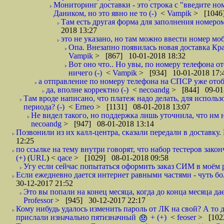
Мониторинг доставки - это строка с "введите но
Даником, но это явно не то (-)
<
Vampik
> [1046]
Там есть другая форма для заполнения номером 
2018 13:27
это не указано, но там можно ввести номер моб
Опа. Внезапно появилась новая доставка Кра
Vampik
> [867] 10-01-2018 18:32
Вот оно что.. Но увы, по номеру телефона о
ничего (-)
<
Vampik
> [934] 10-01-2018 17:
а отправление по номеру телефона на СПСР уже отоб
да, вполне корректно (-)
<
necoandg
> [844] 09-01
Там вроде написано, что платеж надо делать, для использ
периода? (-)
<
Erneo
> [1131] 08-01-2018 13:07
Не видел такого, но поддержка лишь уточнила, что им 
necoandg
> [947] 08-01-2018 13:14
Позвонили из их калл-центра, сказали передали в доставку. И
12:25
по ссылке на тему внутри говорят, что набор тестеров зак
(+)
(
URL
) <
qace
> [1029] 08-01-2018 09:58
Угу если сейчас попытаться оформить заказ СИМ в моём р
Если ежедневно дается интернет равными частями - чуть боле
30-12-2017 21:52
Это вы попали на конец месяца, когда до конца месяца дае
Professor
> [945] 30-12-2017 22:17
Кому нибудь удалось изменить пароль от ЛК на свой? А то 
прислали изначально пятизначный
+ (+)
<
feoser
> [102