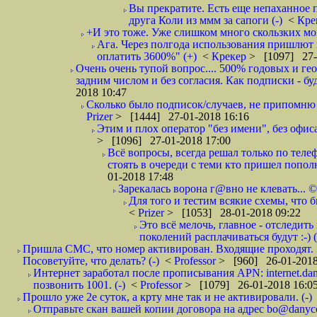
Вы прекратите. Есть еще непаханное 
друга Коли из ммм за сапоги (-)
<
Кре
+И это тоже. Уже слишком много скользких мо
Ага. Через полгода использования пришлют п
оплатить 3600%" (+)
<
Крекер
> [1097] 27-
Очень очень тупой вопрос.... 500% годовых и ге
задним числом и без согласия. Как подписки - бу
2018 10:47
Сколько было подписок/случаев, не припомню 
Prizer
> [1444] 27-01-2018 16:16
Этим и плох оператор "без имени", без офиса
> [1096] 27-01-2018 17:00
Всё вопросы, всегда решал только по телеф
стоять в очереди с теми кто пришел попол
01-2018 17:48
Зарекалась ворона г@вно не клевать... ©
Для того и тестим всякие схемы, что б
<
Prizer
> [1053] 28-01-2018 09:22
Это всё мелочь, главное - отследит
поколений расплачиваться будут :-) (
Пришла СМС, что номер активирован. Входящие проходят. И
Посоветуйте, что делать? (-)
<
Professor
> [960] 26-01-2018
Интернет заработал после прописывания APN: internet.da
позвонить 1001. (-)
<
Professor
> [1079] 26-01-2018 16:0
Прошло уже 2е суток, а крту мне так и не активировали. (-)
Отправьте скан вашей копии договора на адрес bo@danyc