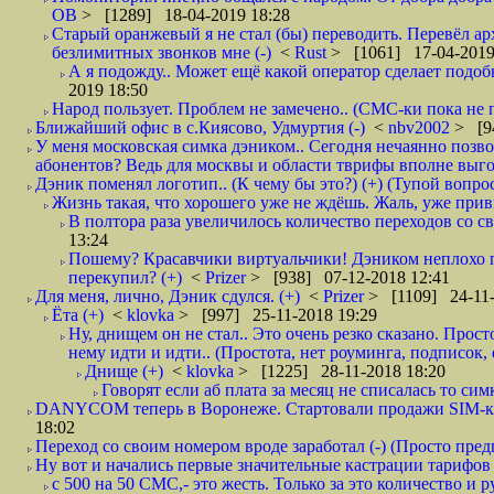
ОВ
> [1289] 18-04-2019 18:28
Старый оранжевый я не стал (бы) переводить. Перевёл а
безлимитных звонков мне (-)
<
Rust
> [1061] 17-04-2019
А я подожду.. Может ещё какой оператор сделает подо
2019 18:50
Народ пользует. Проблем не замечено.. (СМС-ки пока не п
Ближайший офис в с.Киясово, Удмуртия (-)
<
nbv2002
> [9
У меня московская симка дэником.. Сегодня нечаянно позво
абонентов? Ведь для москвы и области тврифы вполне выго
Дэник поменял логотип.. (К чему бы это?) (+) (Тупой вопро
Жизнь такая, что хорошего уже не ждёшь. Жаль, уже привы
В полтора раза увеличилось количество переходов со
13:24
Пошему? Красавчики виртуальчики! Дэником неплохо п
перекупил? (+)
<
Prizer
> [938] 07-12-2018 12:41
Для меня, лично, Дэник сдулся. (+)
<
Prizer
> [1109] 24-11-
Ёта (+)
<
klovka
> [997] 25-11-2018 19:29
Ну, днищем он не стал.. Это очень резко сказано. Прос
нему идти и идти.. (Простота, нет роуминга, подписок
Днище (+)
<
klovka
> [1225] 28-11-2018 18:20
Говорят если аб плата за месяц не списалась то симк
DANYCOM теперь в Воронеже. Стартовали продажи SIM-карт
18:02
Переход со своим номером вроде заработал (-) (Просто пре
Ну вот и начались первые значительные кастрации тарифов 
с 500 на 50 СМС,- это жесть. Только за это количество и ру