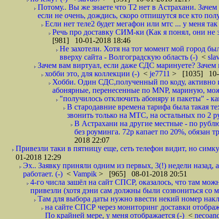
Потому.. Вы же знаете что Т2 нет в Астрахани. Зачем
если не очень, дождись, скоро отпишутся все кто полу
Если нет теле2 будет мегафон или мтс ... у меня так 
Речь про доставку СИМ-ки (Как я понял, они не з
[981] 10-01-2018 18:46
Не захотели. Хотя на тот момент мой город бы
вверху сайта - Волгоградскую область (-)
<
sla
Зачем вам виртуал, если даже СДС маринуете? Зачем 
хобби это, для коллекции (-)
<
je7711
> [1035] 10-
Хобби. Один СДС,полученный по коду, активно и
абонярные, перенесенные по MNP, мариную, може
"получилось отключить абоняру и пакеты" - как
В стародавние времена тарифа была такая те
звонить только на МТС, на остальных по 2 руб
В Астрахани на другие местные - по рубл
без роуминга. 72р капает по 20%, обязан т
2018 22:07
Привезли таки в пятницу еще, сеть телефон видит, но симку
01-2018 12:29
Эх.. Заявку приняли одним из первых, 3(!) недели назад, 
работает. (-)
<
Vampik
> [965] 08-01-2018 20:51
4-го числа зашёл на сайт СПСР, оказалось, что там мож
привезли (хотя дэни сам должны были созвониться со мн
Там для выбора даты нужно ввести некий номер накла
на сайте СПСР через мониторинг доставки отображ
По крайней мере, у меня отображается (-)
<
necoan