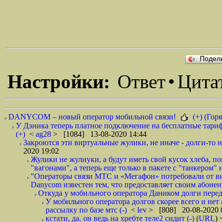
Подел
Настройки:
Ответ
•
Цита
DANYCOM – новый оператор мобильной связи!
(+) (Горя
У Дэника теперь платное подключение на бесплатные тариф
(+)
<
ag28
> [1084] 13-08-2020 14:44
Закроются эти виртуальные жулики, не иначе - долги-то не
2020 19:02
Жулики не жулиуки, а будут иметь свой кусок хлеба, 
"вагонами", а теперь еще только в пакете с "танкером" и
"Операторы связи МТС и «Мегафон» потребовали от вир
Danycom известен тем, что предоставляет своим абонент
Откуда у мобильного оператора Даником долги перед
У мобильного оператора долгов скорее всего и нет
рассылку по базе мтс (-)
<
lev
> [808] 20-08-2020 
кстати, да. он ведь на хребте теле2 сидит (-)
(
URL
)