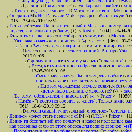
Сижу жду когда у нас появятся.. Чисто обкатать схему (-
Где они в Подмосковье? на ул. Барклая какой-то пункт
Точек продаж уже много... В Москве то же есть.. Можно на
Оператор MVNO Danycom Mobile раскрыл абонентскую базу.
[915] 25-04-2019 16:24
Есть проблемка. На портированный с Мегафона номер на при
неделя, как решают проблему (+)
<
Rust
> [1004] 24-04-20
Кто-нить слышал, что они собираются замутить в Москве в к
Уже начало мая - чем кончилось? (-)
<
qace
> [860] 07-05
Если в 2-х словах, то заверили в том, что помирать не с
Осталось понять, кто стоит за спиной. Вот про Yota "
2019 01:06
Одному мне кажется, что у кого-то "показания" не с
Всем, кто читает много вбросов, понятно, что люб
13-05-2019 01:06
Смысл моего моста был в том, что любителям х
постить всякое г...но на этом уважаемом ресурсе.
На этом уважаемом ресурсе резвятся без огр
чистку надо начинать с малого, не? (-)
<
qac
Т.е. замут обозначился, а намека нет? (-)
<
Prizer
> [1050]
Намёк - "просто поговорить за жисть". Только такие ра
[961] 18-04-2019 09:12
Danycom самый пунктуальный оператор:- "остатки па
Дэником может стать первым с еSIM (-)
(
URL
) <
Prizer
> [11
Дэник тп бесплатный кто пользует и каковы подводные кам
как резервная связь от этого опсоса для редких звонков (-) (
Помониторил инет,по общался с народом. От добра добра 