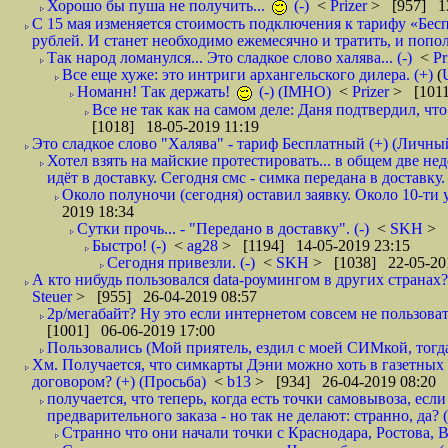
Хорошо бы пуша не получить...
(-)
<
Prizer
> [957] 13
С 15 мая изменяется стоимость подключения к тарифу «Бесп
рублей. И станет необходимо ежемесячно и тратить, и попол
Так народ ломанулся... Это сладкое слово халява... (-)
<
Pr
Все еще хуже: это интриги архангельского дилера. (+)
(
Номанн! Так держать!
(-) (IMHO)
<
Prizer
> [1011
Все не так как на самом деле: Даня подтвердил, чт
[1018] 18-05-2019 11:19
Это сладкое слово "Халява" - тариф Бесплатный (+) (Личны
Хотел взять на майские протестировать... в общем две не
идёт в доставку. Сегодня смс - симка передана в доставку.
Около полуночи (сегодня) оставил заявку. Около 10-ти у
2019 18:34
Сутки прочь... - "Передано в доставку". (-)
<
SKH
> 
Быстро! (-)
<
ag28
> [1194] 14-05-2019 23:15
Сегодня привезли. (-)
<
SKH
> [1038] 22-05-20
А кто нибудь пользовался data-роумингом в других странах?
Steuer
> [955] 26-04-2019 08:57
2р/мегабайт? Ну это если интернетом совсем не пользовать
[1001] 06-06-2019 17:00
Пользовались (Мой приятель, ездил с моей СИМкой, тогд
Хм. Получается, что симкарты Дэни можно хоть в газетных к
договором? (+) (Просьба)
<
b13
> [934] 26-04-2019 08:20
получается, что теперь, когда есть точки самовывоза, есл
предварительного заказа - но так не делают: странно, да? (
Странно что они начали точки с Краснодара, Ростова,