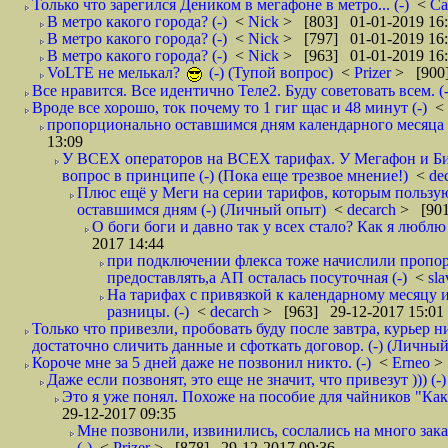
Только что зарегился Деником в мегафоне в метро... (-)
<
С
В метро какого города? (-)
<
Nick
> [803] 01-01-2019 16
В метро какого города? (-)
<
Nick
> [797] 01-01-2019 16
В метро какого города? (-)
<
Nick
> [963] 01-01-2019 16
VoLTE не мелькал?
(-) (Тупой вопрос)
<
Prizer
> [900]
Все нравится. Все идентично Теле2. Буду советовать всем. (-
Вроде все хорошо, ток почему то 1 гиг щас и 48 минут (-)
<
пропорционально оставшимся дням календарного месяца в
13:09
У ВСЕХ операторов на ВСЕХ тарифах. У Мегафон и Би 
вопрос в принципе (-) (Пока еще трезвое мнение!)
<
de
Плюс ещё у Меги на серии тарифов, которым пользую
оставшимся дням (-) (Личный опыт)
<
decarch
> [901
О боги боги и давно так у всех стало? Как я люблю 
2017 14:44
при подключении флекса тоже начислили пропорц
предоставлять,а АП осталась посуточная (-)
<
sl
На тарифах с привязкой к календарному месяцу 
разницы. (-)
<
decarch
> [963] 29-12-2017 15:01
Только что привезли, пробовать буду после завтра, курьер н
достаточно сличить данные и сфоткать договор. (-) (Личный 
Короче мне за 5 дней даже не позвонил никто. (-)
<
Erneo
>
Даже если позвонят, это еще не значит, что привезут ))) (-)
Это я уже понял. Похоже на пособие для чайников "Как о
29-12-2017 09:35
Мне позвонили, извинились, сослались на много заказ
(-)
<
Prizer
> [878] 29-12-2017 09:36