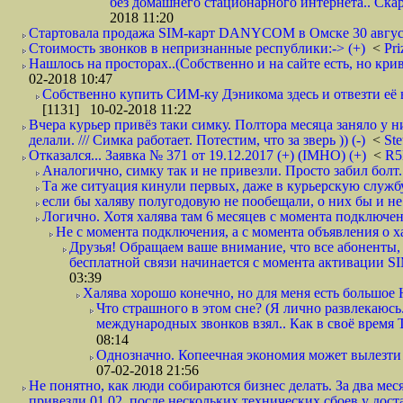
без домашнего стационарного интернета.. Ск
2018 11:20
Стартовала продажа SIM-карт DANYCOM в Омске 30 августа 
Стоимость звонков в непризнанные республики:-> (+)
<
Pri
Нашлось на просторах..(Собственно и на сайте есть, но криво. А наро
02-2018 10:47
Собственно купить СИМ-ку Дэникома здесь и отвезти её в
[1131] 10-02-2018 11:22
Вчера курьер привёз таки симку. Полтора месяца заняло у н
делали. /// Симка работает. Потестим, что за зверь )) (-)
<
St
Отказался... Заявка № 371 от 19.12.2017 (+) (IMHO) (+)
<
R
Аналогично, симку так и не привезли. Просто забил болт. 
Та же ситуация кинули первых, даже в курьерскую службу
если бы халяву полугодовую не пообещали, о них бы и не
Логично. Хотя халява там 6 месяцев с момента подключени
Не с момента подключения, а с момента объявления о хал
Друзья! Обращаем ваше внимание, что все абоненты, 
бесплатной связи начинается с момента активации 
03:39
Халява хорошо конечно, но для меня есть большое 
Что страшного в этом сне? (Я лично развлекаюсь.
международных звонков взял.. Как в своё время
08:14
Однозначно. Копеечная экономия может вылезти
07-02-2018 21:56
Не понятно, как люди собираются бизнес делать. За два мес
привезли 01.02. после нескольких технических сбоев у дост