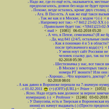
Надо же, где-то ещё есть, оказывается, местны
предполагалось, дозвон без кода не будет проход
Похоже, везде остались, кроме двух столиц. 
Ага. В Пнз есть. А как же ещё такси вызыв
Так же как и в Москве, с кодом =) (-)
<
m
Например вот так:- +7 8412 23-02-ХХ (-
Правильнее будет так: +7(841)223-02-Х
<
mail
> [1081] 06-02-2018 05:20
А что, в Пензе, семизначка? (Я же бр
Да, код 841 (2/4/5, остальные сво
Как я понимаю 4 и 5 в области?
после трёхзначного кода) (+)
<
У меня ноут сайт Россвязи не
человек ссылку дал, так на то
02-2018 05:39
Шестизначка у нас, все такси ш
В Москве у некоторых такси 
номера РТ звоните? Или они в
-Хорошо... -Что хорошего, доктор? -
02-2018 08:01
А как давно в Воронеже перешли на 7-значную нумер
с 01.02.2011
(+) (OFF)
(
URL
) <
Prizer
> [1053] 0
Ясно. Надо отдать вам должное за верное замечан
нумерация). (-)
<
Professor
> [1246] 03-02-2018 
У Danycoma, есть и Тверская и Воронежская ну
июня) их начнут выдавать (-) (Просто предпол