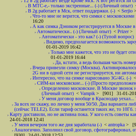
T2 в 2g работает везде кроме Мск. А вот регится ли с
В МТС-е,- только экстренные... (-) (Личный опыт)
В 2g работает в Мск, ответ поддержки. (-)
<
Serjio
Что-то мне не верится, что симки с московскими 
16:20
А как симка Дэником регистрируется в Москве в 
Автоматически.. (-) (Личный опыт)
<
Prizer
> 
Автоматически - это как? (-) (Тупой вопрос)
Видимо, предполагается возможность зароу
01-01-2019 16:42
Только мне кажется, что это не будет о
01-01-2019 16:44
Да, кстати, а ведь большая часть номер
Вчера привезли симку (Москва). Активировалось п
2G ни в одной сети не регистрируется, ни автом
Интересно, что на симке нарисовано 3G/4G. (-)
СИМ-ки московские... (-) (Просто предположе
Определенно московские. В Москве звонок н
(Личный опыт)
<
Vampik
> [901] 31-01-201
У меня договор вообще в Краснодар уехал...
За всех не скажу, но лично у меня 50/50. Два варианта л
(сейчас TELE2). Если тариф останется таких же, то 10Гб. 
Карту доставили, но не активна пока. У кого есть советы к
24-01-2018 12:41
У меня вечером того же дня заработала (-)
<
antropka
> [9
Аналогично. Заполнил свой договор, сфотографировал, 
[930] 24-01-2018 12:53