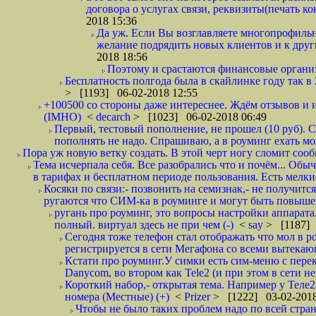
договора о услугах связи, реквизиты(печать ко
2018 15:36
Да уж. Если Вы возглавляете многопрофиль
желание подрядить новых клиентов и к други
2018 18:56
Поэтому и срастаются финансовые организа
Бесплатность полгода была в скайлинке году так в
> [1193] 06-02-2018 12:55
+100500 со стороны даже интереснее. Ждём отзывов и и
(IMHO)
<
decarch
> [1023] 06-02-2018 06:49
Первый, тестовый пополнение, не прошел (10 руб). Сд
пополнять не надо. Спрашиваю, а в роуминг ехать мо
Пора уж новую ветку создать. В этой черт ногу сломит сооб
Тема исчерпала себя. Все разобрались что и почём... О
в тарифах и бесплатном периоде пользования. Есть мелкие
Косяки по связи:- позвонить на семизнак,- не получится
ругаются что СИМ-ка в роуминге и могут быть повышен
ругань про роуминг, это вопросы настройки аппарата
полный. виртуал здесь не при чем (-)
<
say
> [1187] 
Сегодня тоже телефон стал отображать что мол в р
регистрируется в сети Мегафона со всеми вытекаю
Кстати про роуминг.У симки есть сим-меню с пере
Danycom, во втором как Tele2 (и при этом в сети не 
Короткий набор,- открытая тема. Например у Теле2
номера (Местные) (+)
<
Prizer
> [1222] 03-02-2018
Чтобы не было таких проблем надо по всей стране