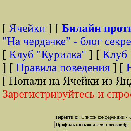
[
Ячейки
] [
Билайн прот
"На чердачке" - блог секр
[
Клуб "Курилка"
] [
Клуб 
] [
Правила поведения
] [
[ Попали на Ячейки из Ян
Зарегистрируйтесь и спро
Перейти к:
Список конференций
•
Профиль пользователя : necoandg