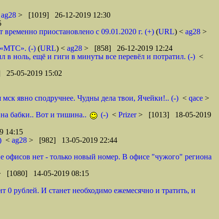
<
ag28
> [1019] 26-12-2019 12:30
5
ременно приостановлено с 09.01.2020 г. (+)
(
URL
) <
ag28
>
 «МТС». (-)
(
URL
) <
ag28
> [858] 26-12-2019 12:24
в ноль, ещё и гиги в минуты все перевёл и потратил. (-)
<
 25-05-2019 15:02
ск явно сподручнее. Чудны дела твои, Ячейки!.. (-)
<
qace
>
 на бабки.. Вот и тишина..
(-)
<
Prizer
> [1013] 18-05-2019
9 14:15
)
<
ag28
> [982] 13-05-2019 22:44
оне офисов нет - только новый номер. В офисе "чужого" региона
> [1080] 14-05-2019 08:15
т 0 рублей. И станет необходимо ежемесячно и тратить, и