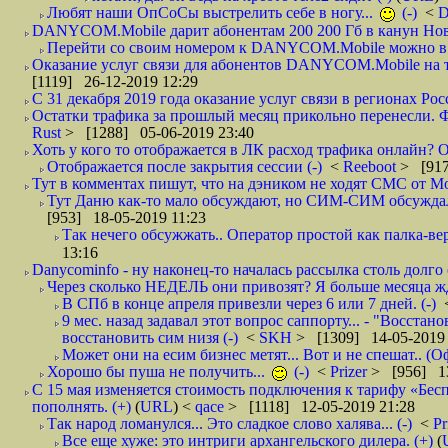
Любят наши ОпСоСы выстрелить себе в ногу...
(-)
<
DANYCOM.Mobile дарит абонентам 200 200 Гб в канун Нового
Перейти со своим номером к DANYCOM.Mobile можно в 5
Оказание услуг связи для абонентов DANYCOM.Mobile на те
[1119] 26-12-2019 12:29
С 31 декабря 2019 года оказание услуг связи в регионах Росс
Остатки трафика за прошлый месяц прикольно перенесли. Фа
Rust
> [1288] 05-06-2019 23:40
Хоть у кого то отображается в ЛК расход трафика онлайн? О
Отображается после закрытия сессии (-)
<
Reeboot
> [917
Тут в комментах пишут, что на дэником не ходят СМС от Мо
Тут Даню как-то мало обсуждают, но СИМ-СИМ обсуждали е
[953] 18-05-2019 11:23
Так нечего обсужжать.. Оператор простой как палка-верё
13:16
Danycominfo - ну наконец-то началась рассылка столь дол
Через сколько НЕДЕЛЬ они привозят? Я больше месяца жду,
В СПб в конце апреля привезли через 6 или 7 дней. (-)
9 мес. назад задавал этот вопрос саппорту... - "Восст
восстановить сим низя (-)
<
SKH
> [1309] 14-05-2019 
Может они на есим бизнес метят... Вот и не спешат.. (О
Хорошо бы пуша не получить...
(-)
<
Prizer
> [956] 13
С 15 мая изменяется стоимость подключения к тарифу «Бесп
пополнять. (+)
(
URL
) <
qace
> [1118] 12-05-2019 21:28
Так народ ломанулся... Это сладкое слово халява... (-)
<
Pr
Все еще хуже: это интриги архангельского дилера. (+)
(