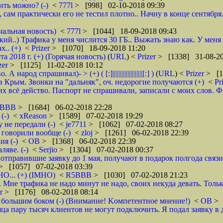
ить можно? (-)
<
777l
> [998] 02-10-2018 09:39
, сам практически его не тестил плотно.. Начну в конце сентября
чальная новость)
<
777l
> [1044] 18-09-2018 09:43
кий..) Трафика у меня числится 30 ГБ.. Выжать знаю как. У меня
.. (+)
<
Prizer
> [1070] 18-09-2018 11:20
2018 г. (+) (Горячая новость)
(
URL
) <
Prizer
> [1338] 31-08-20
zer
> [1125] 11-02-2018 10:12
д спрашивал)- > (+) ( [:]||||||||||||||||||||[:] )
(
URL
) <
Prizer
> [1
 Крым. Звонки на "дальняк", оч. недорогие получаются (+)
<
Pr
 всё действо. Паспорт не спрашивали, записали с моих слов. Фото 
5BBB
> [1684] 06-02-2018 22:28
(-)
<
xReason
> [1589] 07-02-2018 19:29
 не передали (-)
<
je7711
> [1062] 07-02-2018 08:27
 говорили вообще (-)
<
zloj
> [1261] 06-02-2018 22:39
я (-)
<
ОВ
> [1368] 06-02-2018 22:39
яве. (-)
<
Serjio
> [1304] 07-02-2018 00:37
отправившие заявку до 1 мая, получают в подарок полгода связ
> [1057] 07-02-2018 03:39
НО... (+) (IMHO)
<
R5BBB
> [1030] 07-02-2018 21:23
 Мне трафика не надо минут не надо, своих некуда девать. Толь
er
> [1176] 08-02-2018 08:14
 большим боком (-) (Внимание! Kомпетентное мнение!)
<
ОВ
> 
яца пару тысяч клиентов не могут подключить. Я подал заявку в 