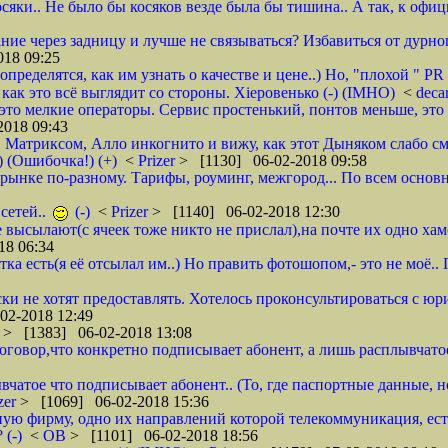
осяки.. Не было бы косяков везде была бы тишина.. А так, к офи
ие через задницу и лучше не связываться? Избавиться от дурног
18 09:25
ределятся, как им узнать о качестве и цене..) Но, "плохой " PR 
- как это всё выглядит со стороны. Хieровенько (-) (IMHO)
<
deca
это мелкие операторы. Сервис простенький, понтов меньше, это 
018 09:43
, Матриксом, Алло инкогнито и вижу, как этот Дыняком слабо см
) (Ошибочка!) (+)
<
Prizer
> [1130] 06-02-2018 09:58
на рынке по-разному. Тарифы, роуминг, межгород... По всем основ
сетей..
(-)
<
Prizer
> [1140] 06-02-2018 12:30
не высылают(с ячеек тоже никто не прислал),на почте их одно ха
18 06:34
тка есть(я её отсылал им..) Но править фотошопом,- это не моё.
ки не хотят предоставлять. Хотелось проконсультироваться с юр
02-2018 12:49
r
> [1383] 06-02-2018 13:08
 договор,что конкретно подписывает абонент, а лишь расплывча
вчатое что подписывает абонент.. (То, где паспортные данные, н
zer
> [1069] 06-02-2018 15:36
ую фирму, одно их направлений которой телекоммуникация, ест
 (-)
<
ОВ
> [1101] 06-02-2018 18:56