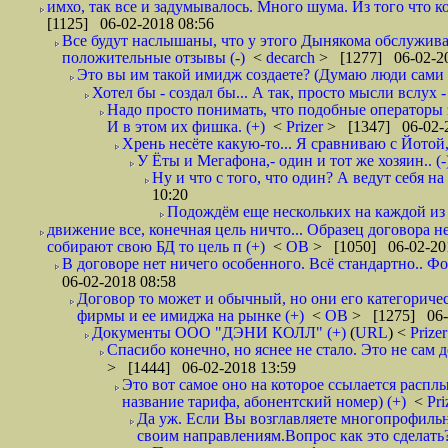
имхо, так все и задумывалось. Много шума. Из того что к
[1125] 06-02-2018 08:56
Все будут наслышаны, что у этого Дынякома обслуживан
положительные отзывы (-)
<
decarch
> [1277] 06-02-20
Это вы им такой имидж создаете? (Думаю люди сами оп
Хотел бы - создал бы... А так, просто мысли вслух 
Надо просто понимать, что подобные операторы 
И в этом их фишка. (+)
<
Prizer
> [1347] 06-02-2
Хрень несёте какую-то... Я сравниваю с Йотой
У Ёты и Мегафона,- один и тот же хозяин.. (-
Ну и что с того, что один? А ведут себя 
10:20
Подождём еще нескольких на каждой из 
движение все, конечная цель ничто... Образец договора 
собирают свою БД то цель п (+)
<
ОВ
> [1050] 06-02-20
В договоре нет ничего особенного. Всё стандартно.. Фо
06-02-2018 08:58
Договор то может и обычный, но они его категоричес
фирмы и ее имиджа на рынке (+)
<
ОВ
> [1275] 06-
Документы ООО "ДЭНИ КОЛЛ" (+)
(
URL
) <
Prize
Спасибо конечно, но яснее не стало. Это не сам
> [1444] 06-02-2018 13:59
Это вот самое оно на которое ссылается расплы
название тарифа, абонентский номер) (+)
<
Pri
Да уж. Если Вы возглавляете многопрофильн
своим направлениям.Вопрос как это сделать?