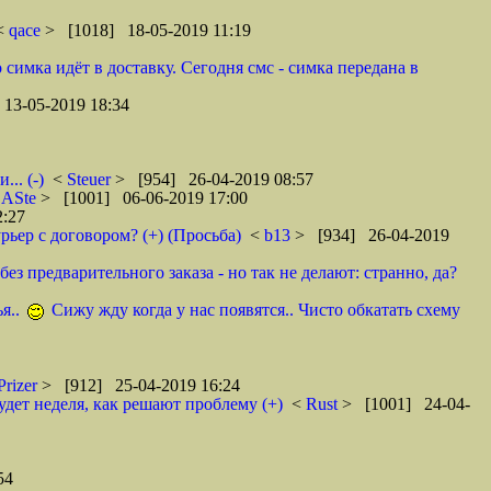
 <
qace
> [1018] 18-05-2019 11:19
 симка идёт в доставку. Сегодня смс - симка передана в
13-05-2019 18:34
.. (-)
<
Steuer
> [954] 26-04-2019 08:57
<
ASte
> [1001] 06-06-2019 17:00
2:27
рьер с договором? (+) (Просьба)
<
b13
> [934] 26-04-2019
ез предварительного заказа - но так не делают: странно, да?
я..
Сижу жду когда у нас появятся.. Чисто обкатать схему
Prizer
> [912] 25-04-2019 16:24
удет неделя, как решают проблему (+)
<
Rust
> [1001] 24-04-
54