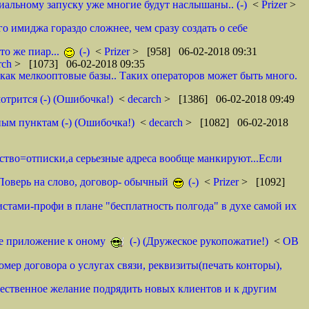
циальному запуску уже многие будут наслышаны.. (-)
<
Prizer
>
о имиджа гораздо сложнее, чем сразу создать о себе
то же пиар...
(-)
<
Prizer
> [958] 06-02-2018 09:31
rch
> [1073] 06-02-2018 09:35
как мелкооптовые базы.. Таких операторов может быть много.
отрится (-) (Ошибочка!)
<
decarch
> [1386] 06-02-2018 09:49
ным пунктам (-) (Ошибочка!)
<
decarch
> [1082] 06-02-2018
мство=отписки,а серьезные адреса вообще манкируют...Если
. Поверь на слово, договор- обычный
(-)
<
Prizer
> [1092]
истами-профи в плане "бесплатность полгода" в духе самой их
тое приложение к оному
(-) (Дружеское рукопожатие!)
<
ОВ
омер договора о услугах связи, реквизиты(печать конторы),
ественное желание подрядить новых клиентов и к другим