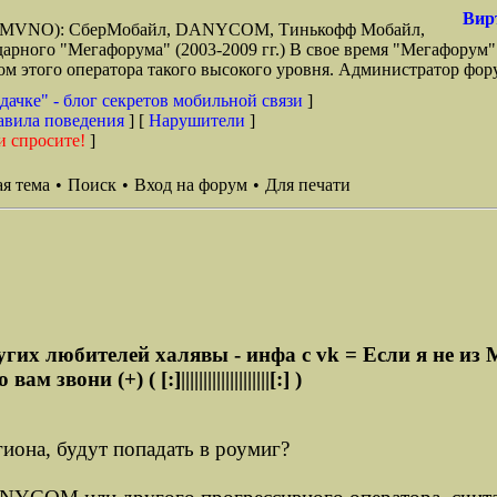
Вир
зи (MVNO): СберМобайл, DANYCOM, Тинькофф Мобайл,
арного "Мегафорума" (2003-2009 гг.) В свое время "Мегафорум"
этого оператора такого высокого уровня. Администратор фору
дачке" - блог секретов мобильной связи
]
авила поведения
] [
Нарушители
]
и спросите!
]
я тема
•
Поиск
•
Вход на форум
•
Для печати
их любителей халявы - инфа с vk = Если я не из М
ни (+) ( [:]||||||||||||||||||||[:] )
гиона, будут попадать в роумиг?