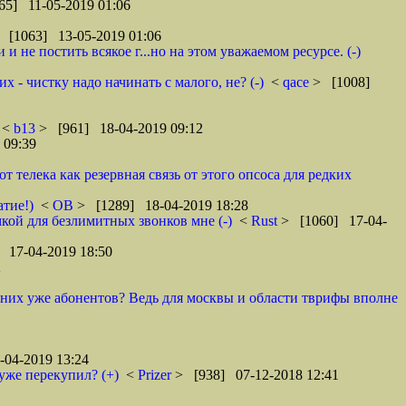
65] 11-05-2019 01:06
 [1063] 13-05-2019 01:06
 не постить всякое г...но на этом уважаемом ресурсе. (-)
 - чистку надо начинать с малого, не? (-)
<
qace
> [1008]
<
b13
> [961] 18-04-2019 09:12
 09:39
телека как резервная связь от этого опсоса для редких
атие!)
<
ОВ
> [1289] 18-04-2019 18:28
кой для безлимитных звонков мне (-)
<
Rust
> [1060] 17-04-
 17-04-2019 18:50
2
у них уже абонентов? Ведь для москвы и области тврифы вполне
04-2019 13:24
уже перекупил? (+)
<
Prizer
> [938] 07-12-2018 12:41