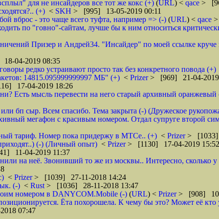
всплыл" для не инсайдеров все тот же кокс (+)
(
URL
) <
qace
> [9
ходятся?.. (+)
<
SKH
> [995] 13-05-2019 00:11
ой вброс - это чаще всего туфта, например => (-)
(
URL
) <
qace
>
дить по "говно"-сайтам, лучше бы к ним относиться критически и
аничений Призер и Андрей34. "Инсайдер" по моей ссылке круче их
 18-04-2019 08:35
зговоры редко устраивают просто так без конкретного повода (+)
кетов: 14815.095999999997 МБ" (+)
<
Prizer
> [969] 21-04-2019
16] 17-04-2019 18:26
и? Есть мысль перевести на него старый архивный оранжевый от 
или бп сыр. Всем спасибо. Тема закрыта (-) (Дружеское рукопож
рхивный мегафон с красивым номером. Отдал супруге второй сим
бный тариф. Номер пока придержу в МТСе.. (+)
<
Prizer
> [1033]
риходят..) (-) (Личный опыт)
<
Prizer
> [1130] 17-04-2019 15:5
41] 11-04-2019 11:37
нили на неё. Звонивший то же из москвы.. Интересно, сколько 
18
с)
<
Prizer
> [1039] 27-11-2018 14:24
к. (-)
<
Rust
> [1036] 28-11-2018 13:47
 своим номером в DANYCOM.Mobile (-)
(
URL
) <
Prizer
> [908] 10-
зиционируется. Ёта похорошела. К чему бы это? Может её кто 
2018 07:47