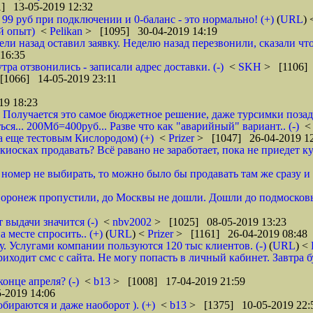
] 13-05-2019 12:32
о 99 руб при подключении и 0-баланс - это нормально! (+)
(
URL
)
й опыт)
<
Pelikan
> [1095] 30-04-2019 14:19
ели назад оставил заявку. Неделю назад перезвонили, сказали что
16:35
тра отзвонились - записали адрес доставки. (-)
<
SKH
> [1106] 
[1066] 14-05-2019 23:11
19 18:23
 Получается это самое бюджетное решение, даже турсимки позади.
ся... 200Мб=400руб... Разве что как "аварийный" вариант.. (-)
а еще тестовым Кислородом) (+)
<
Prizer
> [1047] 26-04-2019 1
иосках продавать? Всё равано не заработает, пока не приедет ку
и номер не выбирать, то можно было бы продавать там же сразу и б
 Воронеж пропустили, до Москвы не дошли. Дошли до подмосковь
 выдачи значится (-)
<
nbv2002
> [1025] 08-05-2019 13:23
 месте спросить.. (+)
(
URL
) <
Prizer
> [1161] 26-04-2019 08:48
 Услугами компании пользуются 120 тыс клиентов. (-)
(
URL
) <
ходит смс с сайта. Не могу попасть в личный кабинет. Завтра б
онце апреля? (-)
<
b13
> [1008] 17-04-2019 21:59
-2019 14:06
обираются и даже наоборот ). (+)
<
b13
> [1375] 10-05-2019 22: