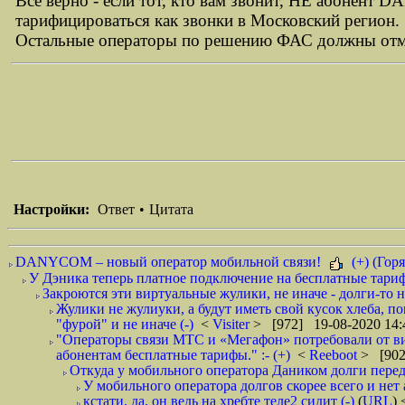
Все верно - если тот, кто вам звонит, НЕ абонент
тарифицироваться как звонки в Московский регион.
Остальные операторы по решению ФАС должны отме
Настройки:
Ответ
•
Цитата
DANYCOM – новый оператор мобильной связи!
(+) (Горя
У Дэника теперь платное подключение на бесплатные тарифы
Закроются эти виртуальные жулики, не иначе - долги-то не
Жулики не жулиуки, а будут иметь свой кусок хлеба, п
"фурой" и не иначе (-)
<
Visiter
> [972] 19-08-2020 14:
"Операторы связи МТС и «Мегафон» потребовали от вир
абонентам бесплатные тарифы." :- (+)
<
Reeboot
> [902
Откуда у мобильного оператора Даником долги перед
У мобильного оператора долгов скорее всего и нет 
кстати, да. он ведь на хребте теле2 сидит (-)
(
URL
)