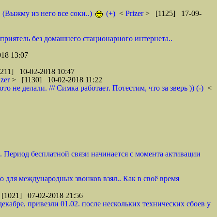
. (Выжму из него все соки..)
(+)
<
Prizer
> [1125] 17-09-
 приятель без домашнего стационарного интернета..
18 13:07
211] 10-02-2018 10:47
izer
> [1130] 10-02-2018 11:22
не делали. /// Симка работает. Потестим, что за зверь )) (-)
<
и. Период бесплатной связи начинается с момента активации
ко для международных звонков взял.. Как в своё время
[1021] 07-02-2018 21:56
декабре, привезли 01.02. после нескольких технических сбоев у