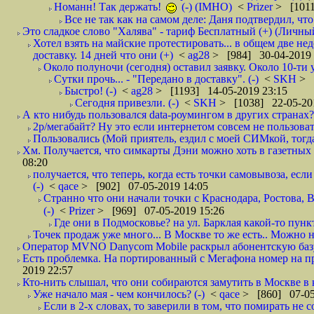
Номанн! Так держать!
(-) (IMHO)
<
Prizer
> [1011
Все не так как на самом деле: Даня подтвердил, чт
Это сладкое слово "Халява" - тариф Бесплатный (+) (Личны
Хотел взять на майские протестировать... в общем две нед
доставку. 14 дней что они (+)
<
ag28
> [984] 30-04-2019 
Около полуночи (сегодня) оставил заявку. Около 10-ти у
Сутки прочь... - "Передано в доставку". (-)
<
SKH
> 
Быстро! (-)
<
ag28
> [1193] 14-05-2019 23:15
Сегодня привезли. (-)
<
SKH
> [1038] 22-05-20
А кто нибудь пользовался data-роумингом в других странах?
2р/мегабайт? Ну это если интернетом совсем не пользовать
Пользовались (Мой приятель, ездил с моей СИМкой, тогд
Хм. Получается, что симкарты Дэни можно хоть в газетных к
08:20
получается, что теперь, когда есть точки самовывоза, есл
(-)
<
qace
> [902] 07-05-2019 14:05
Странно что они начали точки с Краснодара, Ростова,
(-)
<
Prizer
> [969] 07-05-2019 15:26
Где они в Подмосковье? на ул. Барклая какой-то пункт
Точек продаж уже много... В Москве то же есть.. Можно на
Оператор MVNO Danycom Mobile раскрыл абонентскую базу.
Есть проблемка. На портированный с Мегафона номер на при
2019 22:57
Кто-нить слышал, что они собираются замутить в Москве в к
Уже начало мая - чем кончилось? (-)
<
qace
> [860] 07-05
Если в 2-х словах, то заверили в том, что помирать не с