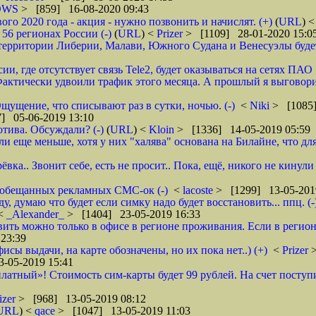
DWS
> [859] 16-08-2020 09:43
 2020 года - акция - нужно позвонить и начислят. (+)
(
URL
) 
6 регионах России (-)
(
URL
) <
Prizer
> [1109] 28-01-2020 15:0
рритории Либерии, Малави, Южного Судана и Венесуэлы будет в
ии, где отсутствует связь Tele2, будет оказываться на сетях ПАО
ктически удвоили трафик этого месяца. А прошлый я выговорил 
щущение, что списывают раз в сутки, ночью. (-)
<
Niki
> [1085]
] 05-06-2019 13:10
тива. Обсуждали? (-)
(
URL
) <
Kloin
> [1336] 14-05-2019 05:59
ще меньше, хотя у них "халява" основана на Билайне, что для м
вка.. Звонит себе, есть не просит.. Пока, ещё, никого не кинули
го обещанных рекламных СМС-ок (-)
<
lacoste
> [1299] 13-05-201
 думаю что будет если симку надо будет восстановить... ппц. (-
<
_Alexander_
> [1404] 23-05-2019 16:33
ановить можно только в офисе в регионе проживания. Если в реги
23:39
фисы выдачи, на карте обозначены, но их пока нет..) (+)
<
Prizer
-05-2019 15:41
латный»! Стоимость сим-карты будет 99 рублей. На счет поступи
izer
> [968] 13-05-2019 08:12
URL
) <
qace
> [1047] 13-05-2019 11:03