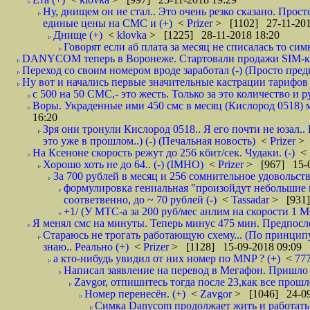
Ну, днищем он не стал.. Это очень резко сказано. Прост
единые цены на СМС и (+)
<
Prizer
> [1102] 27-11-201
Днище (+)
<
klovka
> [1225] 28-11-2018 18:20
Говорят если аб плата за месяц не списалась то симк
DANYCOM теперь в Воронеже. Стартовали продажи SIM-карт
Переход со своим номером вроде заработал (-) (Просто пре
Ну вот и начались первые значительные кастрации тарифов 
с 500 на 50 СМС,- это жесть. Только за это количество и ру
Воры. Украденные ими 450 смс в месяц (Кислород 0518) м
16:20
Зря они тронули Кислород 0518.. Я его почти не юзал..
это уже в прошлом..) (-) (Печальная новость)
<
Prizer
> 
На Ксеноне скорость режут до 256 кбит/сек. Чудаки. (-)
<
Хорошо хоть не до 64.. (-) (IMHO)
<
Prizer
> [967] 15-0
За 700 рублей в месяц и 256 сомнительное удовольств
формулировка гениальная "произойдут небольшие из
соответвенно, до ~ 70 рублей (-)
<
Tassadar
> [931]
+1/ (У МТС-а за 200 руб/мес анлим на скорости 1 Мб
Я менял смс на минуты. Теперь минус 475 мин. Предпослед
Стараюсь не трогать работающую схему... (По принципу
знаю.. Реально (+)
<
Prizer
> [1128] 15-09-2018 09:09
а кто-нибудь увидил от них номер по MNP ? (+)
<
77
Написал заявление на перевод в Мегафон. Пришло 
Zavgor, отпишитесь тогда после 23,как все прошло
Номер перенесён. (+)
<
Zavgor
> [1046] 24-09
Симка Danycom продолжает жить и работать 