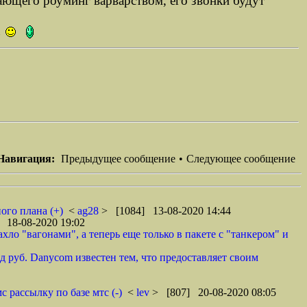
ающего роуминг варварством, его звонки будут
а
Навигация:
Предыдущее сообщение
•
Следующее сообщение
ого плана (+)
<
ag28
> [1084] 13-08-2020 14:44
 18-08-2020 19:02
ло "вагонами", а теперь еще только в пакете с "танкером" и
 руб. Danycom известен тем, что предоставляет своим
 рассылку по базе мтс (-)
<
lev
> [807] 20-08-2020 08:05