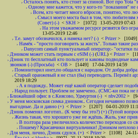
Осталось понять, кто стоит за спиной. Вот про Yota "
Одному мне кажется, что у кого-то "показания" не с
Всем, кто читает много вбросов, понятно, что люб
Смысл моего моста был в том, что любителям хо
(Совет) (-)
<
SKH
> [1072] 13-05-2019 07:43
На этом уважаемом ресурсе резвятся без огр
13-05-2019 12:46
Т.е. замут обозначился, а намека нет? (-)
<
Prizer
> [1049]
Намёк - "просто поговорить за жисть". Только такие ра
Danycom самый пунктуальный оператор:- "остатки па
Дэником может стать первым с еSIM (-)
(
URL
) <
Prizer
> [11
Дэник тп бесплатный кто пользует и каковы подводные камн
звонков (-) (Просьба)
<
ОВ
> [1449] 17-04-2019 14:59
Помониторил инет,по общался с народом. От добра добра 
Старый оранжевый я не стал (бы) переводить. Перевёл а
2019 18:29
А я подожду.. Может ещё какой оператор сделает подо
Народ пользует. Проблем не замечено.. (СМС-ки пока не п
Ближайший офис в с.Киясово, Удмуртия (-)
<
nbv2002
> [9
У меня московская симка дэником.. Сегодня нечаянно позво
выгодные. Да и давно (+)
<
Prizer
> [1207] 04-01-2019 11:
Дэник поменял логотип.. (К чему бы это?) (+) (Тупой вопро
Жизнь такая, что хорошего уже не ждёшь. Жаль, уже привы
В полтора раза увеличилось количество переходов со
Пошему? Красавчики виртуальчики! Дэником неплохо по
Для меня, лично, Дэник сдулся. (+)
<
Prizer
> [1108] 24-11-
Ёта (+)
<
klovka
> [997] 25-11-2018 19:29