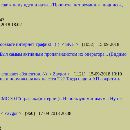
 еще к нему идти и идти.. (Простота, нет роуминга, подписок,
43
2018 18:02
авьте интернет-трафик!.. (-)
<
SKH
> [1052] 15-09-2018
 И. Был самым активным пропагандистом их оператора... (Видимо
 сливают абонентов. (-)
<
Zavgor
> [1121] 15-09-2018 19:10
таки нормальная как на сети Т2? Тогда надо и АП сократить
0 СМС 30 Гб трафика(интернет).. Использую минимум... Ну не
<
Zavgor
> [960] 17-09-2018 20:38
2