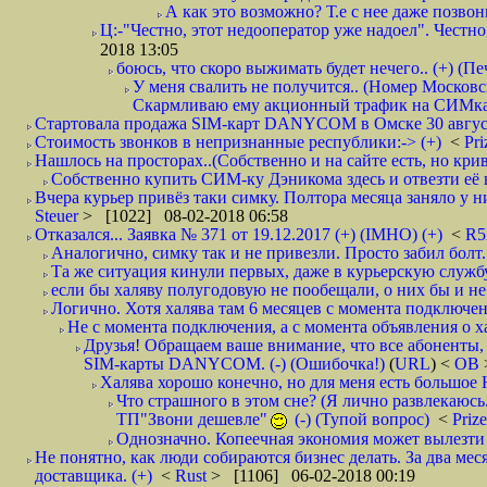
А как это возможно? Т.е с нее даже позвон
Ц:-"Честно, этот недооператор уже надоел". Честно
2018 13:05
боюсь, что скоро выжимать будет нечего.. (+) (Пе
У меня свалить не получится.. (Номер Московс
Скармливаю ему акционный трафик на СИМках
Стартовала продажа SIM-карт DANYCOM в Омске 30 августа 
Стоимость звонков в непризнанные республики:-> (+)
<
Pri
Нашлось на просторах..(Собственно и на сайте есть, но криво. А наро
Собственно купить СИМ-ку Дэникома здесь и отвезти её в
Вчера курьер привёз таки симку. Полтора месяца заняло у них
Steuer
> [1022] 08-02-2018 06:58
Отказался... Заявка № 371 от 19.12.2017 (+) (IMHO) (+)
<
R
Аналогично, симку так и не привезли. Просто забил болт. 
Та же ситуация кинули первых, даже в курьерскую службу
если бы халяву полугодовую не пообещали, о них бы и не
Логично. Хотя халява там 6 месяцев с момента подключени
Не с момента подключения, а с момента объявления о хал
Друзья! Обращаем ваше внимание, что все абоненты, 
SIM-карты DANYCOM. (-) (Ошибочка!)
(
URL
) <
ОВ
Халява хорошо конечно, но для меня есть большое 
Что страшного в этом сне? (Я лично развлекаюсь.
ТП"Звони дешевле"
(-) (Тупой вопрос)
<
Priz
Однозначно. Копеечная экономия может вылезти
Не понятно, как люди собираются бизнес делать. За два мес
доставщика. (+)
<
Rust
> [1106] 06-02-2018 00:19