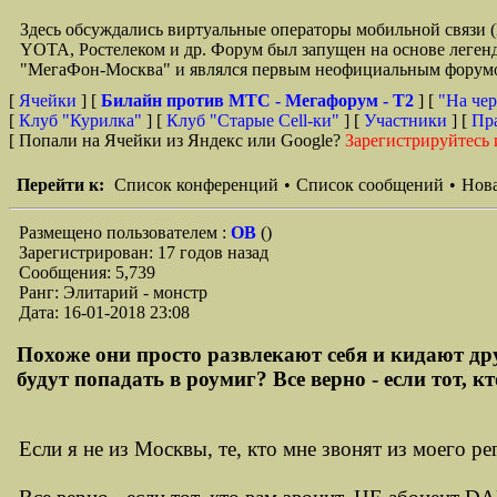
Здесь обсуждались виртуальные операторы мобильной свя
YOTA, Ростелеком и др. Форум был запущен на основе легенд
"МегаФон-Москва" и являлся первым неофициальным форумом 
[
Ячейки
] [
Билайн против МТС - Мегафорум - T2
]
[
"На чер
[
Клуб "Курилка"
] [
Клуб "Старые Сell-ки"
] [
Участники
] [
Пр
[ Попали на Ячейки из Яндекс или Google?
Зарегистрируйтесь 
Перейти к:
Список конференций
•
Список сообщений
•
Нова
Размещено пользователем :
ОВ
()
Зарегистрирован: 17 годов назад
Сообщения: 5,739
Ранг: Элитарий - монстр
Дата: 16-01-2018 23:08
Похоже они просто развлекают себя и кидают друг
будут попадать в роумиг? Все верно - если тот, кто вам зво
Если я не из Москвы, те, кто мне звонят из моего ре