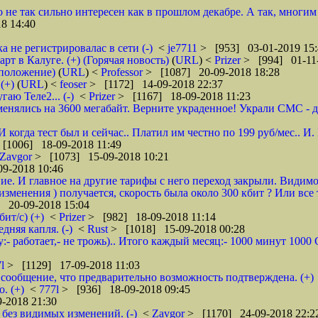
о не так сильно интересен как в прошлом декабре. А так, многим
8 14:40
а не регистрировалас в сети (-)
<
je7711
> [953] 03-01-2019 15:
 в Калуге. (+) (Горячая новость)
(
URL
) <
Prizer
> [994] 01-11-
дположение)
(
URL
) <
Professor
> [1087] 20-09-2018 18:28
(+)
(
URL
) <
feoser
> [1172] 14-09-2018 22:37
гаю Теле2... (-)
<
Prizer
> [1167] 18-09-2018 11:23
енялись на 3600 мегабайт. Верните украденное! Украли СМС - доб
 И когда тест был и сейчас.. Платил им честно по 199 руб/мес..
[1006] 18-09-2018 11:49
Zavgor
> [1073] 15-09-2018 10:21
9-2018 10:46
ие. И главное на другие тарифы с него переход закрыли. Видимо
менения ) получается, скорость была около 300 кбит ? Или все 
 20-09-2018 15:04
ит/с) (+)
<
Prizer
> [982] 18-09-2018 11:14
няя капля. (-)
<
Rust
> [1018] 15-09-2018 00:28
:- работает,- не трожь).. Итого каждый месяц:- 1000 минут 100
7l
> [1129] 17-09-2018 11:03
сообщение, что предварительно возможность подтверждена. (+)
. (+)
<
777l
> [936] 18-09-2018 09:45
-2018 21:30
без видимых изменений. (-)
<
Zavgor
> [1170] 24-09-2018 22:2