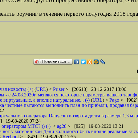
 DANYCOM или другого прогрессивного оператора, счит
нить роуминг в течение первого полугодия 2018 год
Поделиться…
чая новость) (+)
(
URL
) <
Prizer
> [20618] 23-12-2017 13:06
 - с 24.08.2020г. меняются некоторые параметры вашего тарифн
 виртуальные, а вполне натуральные... (-)
(
URL
) <
Pago
> [902]
ока честные пытаются выполнить план по прибыли, продавая барах
42
туального оператора Danycom возврата долга в размере 1,3 млрд
] 19-08-2020 07:24
 оператором МТС? )) (-)
<
ag28
> [825] 19-08-2020 13:21
а вот у материнской Дэни колл могут быть вполне реальные за смс
 <
Reeboot
> [843] 19-08-2020 17:55