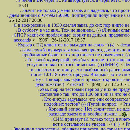
У меня в ВК через Т2 не авторизуется, а через МТС - 
10:31
Значит не только у меня такое, а я надеялся, что просто
днём звонили с +74992150890, подтвердили получение на зав
25-12-2017 20:36
Я в воскресенье, в 13:30 сделал заказ, до сих пор никто н
В субботу, в час дня.. Тож не звонили.. (-) (Личный опы
СПСР какие-то проблемные: звонят из даньки, предлагают 
necoandg
> [906] 26-12-2017 16:37
Курьер с ПД клиентов не выходит на связь =) (-)
<
deca
сама служба курьерская ужасная просто, достаточно п
проблемные были. с тех пор ничего не поменялось (-)
Т.е. своей курьерской службы у них нет (что коне
услуг доставки от этого не меньше (-) (IMHO)
<
de
в соцсетях они пишут, что выбранный ранее ном
после 1.01.18 точках продаж. Видимо с кс не сло
Ну с 1 января как офисы продаж откроются эли
рукопожатие!)
<
decarch
> [898] 27-12-2017 1
Увы, mnp на тестовый период у них не преду
составлено так, что до 1.06 они ни за что не 
Кто-нибудь задумался что они собираются
подобных тестов? (-) (Тупой вопрос)
<
Pri
Хороший вопрос. Нет связи=тест, не идет
раскладе зачем они вообще нужны...
СИМ привезут (И только тогда начнётся
вот в остальном не уверен.. -> (+)
<
Pr
Звонили в воскресенье, обещали привезти, но так и не при