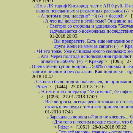
2018 11:09
Но в ЛК тариф Кислород_тест с АП 0 руб. И вс
ваших персданных и рекламных рассылок (-)
А потом в суд, наверно? =)) (-)
<
decarch
> [
А что вы делаете в этой теме? Она явно на д
Смотрю со стороны и удивляюсь "Безумию
задумывается о возможных последствия
01-2018 20:05
Вы прекратите. Есть еще непаханное 
друга Коли из ммм за сапоги (-)
<
Кре
+И это тоже. Уже слишком много скользких мо
Ага. Через полгода использования пришлют п
оплатить 3600%" (+)
<
Крекер
> [1095] 27-
Очень очень тупой вопрос.... 500% годовых и ге
задним числом и без согласия. Как подписки - бу
2018 10:47
Сколько было подписок/случаев, не припомню 
Prizer
> [1444] 27-01-2018 16:16
Этим и плох оператор "без имени", без офиса
> [1096] 27-01-2018 17:00
Всё вопросы, всегда решал только по телеф
стоять в очереди с теми кто пришел попол
01-2018 17:48
Зарекалась ворона г@вно не клевать... ©
Для того и тестим всякие схемы, что б
<
Prizer
> [1051] 28-01-2018 09:22
Это всё мелочь, главное - отследит