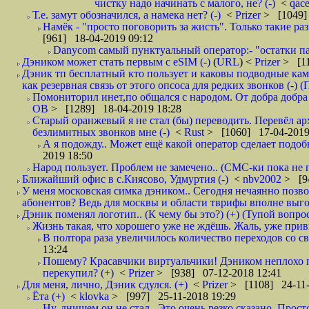
чистку надо начинать с малого, не? (-)
<
qac
Т.е. замут обозначился, а намека нет? (-)
<
Prizer
> [1049]
Намёк - "просто поговорить за жисть". Только такие ра
[961] 18-04-2019 09:12
Danycom самый пунктуальный оператор:- "остатки па
Дэником может стать первым с еSIM (-)
(
URL
) <
Prizer
> [11
Дэник тп бесплатный кто пользует и каковы подводные кам
как резервная связь от этого опсоса для редких звонков (-) (
Помониторил инет,по общался с народом. От добра добра 
ОВ
> [1289] 18-04-2019 18:28
Старый оранжевый я не стал (бы) переводить. Перевёл а
безлимитных звонков мне (-)
<
Rust
> [1060] 17-04-2019
А я подожду.. Может ещё какой оператор сделает подо
2019 18:50
Народ пользует. Проблем не замечено.. (СМС-ки пока не п
Ближайший офис в с.Киясово, Удмуртия (-)
<
nbv2002
> [9
У меня московская симка дэником.. Сегодня нечаянно позво
абонентов? Ведь для москвы и области тврифы вполне выго
Дэник поменял логотип.. (К чему бы это?) (+) (Тупой вопро
Жизнь такая, что хорошего уже не ждёшь. Жаль, уже привы
В полтора раза увеличилось количество переходов со
13:24
Пошему? Красавчики виртуальчики! Дэником неплохо п
перекупил? (+)
<
Prizer
> [938] 07-12-2018 12:41
Для меня, лично, Дэник сдулся. (+)
<
Prizer
> [1108] 24-11-
Ёта (+)
<
klovka
> [997] 25-11-2018 19:29
Ну, днищем он не стал.. Это очень резко сказано. Прос