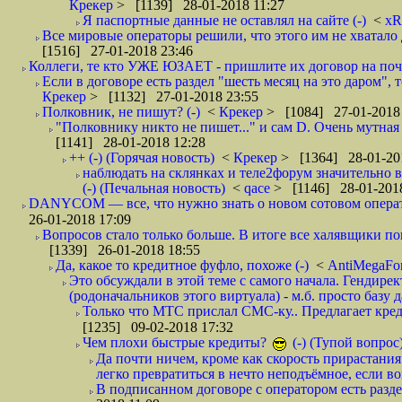
Крекер
> [1139] 28-01-2018 11:27
Я паспортные данные не оставлял на сайте (-)
<
xR
Все мировые операторы решили, что этого им не хватало 
[1516] 27-01-2018 23:46
Коллеги, те кто УЖЕ ЮЗАЕТ - пришлите их договор на почту
Если в договоре есть раздел "шесть месяц на это даром", т
Крекер
> [1132] 27-01-2018 23:55
Полковник, не пишут? (-)
<
Крекер
> [1084] 27-01-2018
"Полковнику никто не пишет..." и сам D. Очень мутная
[1141] 28-01-2018 12:28
++ (-) (Горячая новость)
<
Крекер
> [1364] 28-01-20
наблюдать на склянках и теле2форум значительно в
(-) (Печальная новость)
<
qace
> [1146] 28-01-2018
DANYCOM — все, что нужно знать о новом сотовом опера
26-01-2018 17:09
Вопросов стало только больше. В итоге все халявщики по
[1339] 26-01-2018 18:55
Да, какое то кредитное фуфло, похоже (-)
<
AntiMegaF
Это обсуждали в этой теме с самого начала. Гендире
(родоначальников этого виртуала) - м.б. просто базу 
Только что МТС прислал СМС-ку.. Предлагает кре
[1235] 09-02-2018 17:32
Чем плохи быстрые кредиты?
(-) (Тупой вопрос
Да почти ничем, кроме как скорость прирастани
легко превратиться в нечто неподъёмное, если вов
В подписанном договоре с оператором есть разде