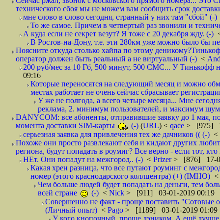
Сейчас ржал, звонок с московского прямого номера... Это С
технического сбоя мы не можем вам сообщить срок доставки
мне слово в слово сегодня, странный у них там "сбой" (-)
То же самое. Причем в четвертый раз звонили и техниче
А куда если не секрет везут? Я тоже с 20 декабря жду. (-)
В Ростов-на-Дону, т.е. эти 280км уже можно было бы пеш
Поясните откуда столько хайпа по этому деникому?Тинькоф
оператор должен быть реальный а не виртуальный (-)
<
And
200 руб/мес за 10 Гб, 500 минут, 500 СМС... У Тинькофф не
09:16
Которые переносятся на следующий месяц и можно обмен
местах работает не очень сейчас сбрасывает регистрацию
У же не полгода, а всего четыре месяца... Мне сегод
реклама, 2. минимум пользователей, и максимум шума.
DANYCOM: все абоненты, отправившие заявку до 1 мая, пол
момента доставки SIM-карты
(-)
(
URL
) <
qace
> [975] 1
серьезная заявка для привлечения тех же дачников (( (-)
<
Похоже они просто развлекают себя и кидают других любител
региона, будут попадать в роумиг? Все верно - если тот, кто вам звони 
НЕт. Они попадут на межгород.. (-)
<
Prizer
> [876] 17-0
Какая хрен разница, что все путают роуминг с межгор
номер (этого краснодарского коллцентра) (+) (IMHO)
Чем больше людей будет попадать на деньги, тем бо
всей стране
(-)
<
Nick
> [911] 03-01-2019 00:19
Совершенно не факт - проще поставить "Сотовые опе
(Личный опыт)
<
Pago
> [1189] 03-01-2019 01:09
У кого кнопочный, проще дэником. А ещё лучше 