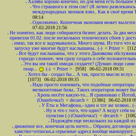
Халява хорошо конечно, но для меня есть большое 
Что страшного в этом сне? (Я лично развлекаюсь.
международных звонков взял.. Как в своё время
08:14
Однозначно. Копеечная экономия может вылезти
07-02-2018 21:56
Не понятно, как люди собираются бизнес делать. За два мес
привезли 01.02. после нескольких технических сбоев у дост
имхо, так все и задумывалось. Много шума. Из того что к
запуску уже многие будут наслышаны.. (-)
<
Prizer
> [112
Все будут наслышаны, что у этого Дынякома обслужива
гораздо сложнее, чем сразу создать о себе положительн
Это вы им такой имидж создаете? (Думаю люди сами оп
пиар...
(-)
<
Prizer
> [958] 06-02-2018 09:31
Хотел бы - создал бы... А так, просто мысли вслух 
[1073] 06-02-2018 09:35
Надо просто понимать, что подобные операторы 
мелкооптовые базы.. Таких операторов может быт
Хрень несёте какую-то... Я сравниваю с Йотой
(Ошибочка!)
<
decarch
> [1386] 06-02-2018 0
У Ёты и Мегафона,- один и тот же хозяин.. (-
Ну и что с того, что один? А ведут себя 
пунктам (-) (Ошибочка!)
<
decarch
> [1082
Подождём еще нескольких на каждой из 
движение все, конечная цель ничто... Образец договора н
хамство=отписки,а серьезные адреса вообще манкируют...