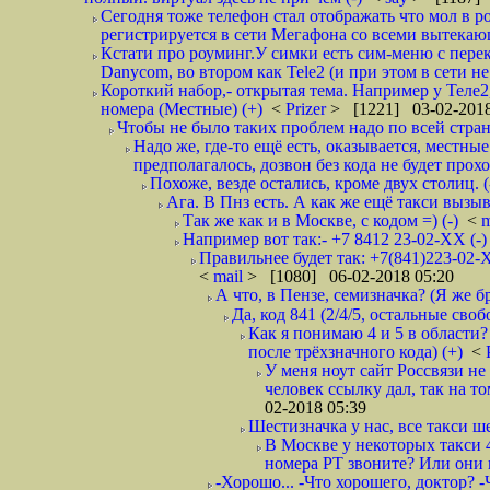
Сегодня тоже телефон стал отображать что мол в р
регистрируется в сети Мегафона со всеми вытекаю
Кстати про роуминг.У симки есть сим-меню с пере
Danycom, во втором как Tele2 (и при этом в сети не 
Короткий набор,- открытая тема. Например у Теле2
номера (Местные) (+)
<
Prizer
> [1221] 03-02-2018
Чтобы не было таких проблем надо по всей стране
Надо же, где-то ещё есть, оказывается, местны
предполагалось, дозвон без кода не будет проход
Похоже, везде остались, кроме двух столиц. 
Ага. В Пнз есть. А как же ещё такси вызыв
Так же как и в Москве, с кодом =) (-)
<
m
Например вот так:- +7 8412 23-02-ХХ (-
Правильнее будет так: +7(841)223-02-Х
<
mail
> [1080] 06-02-2018 05:20
А что, в Пензе, семизначка? (Я же бр
Да, код 841 (2/4/5, остальные сво
Как я понимаю 4 и 5 в области?
после трёхзначного кода) (+)
<
У меня ноут сайт Россвязи не
человек ссылку дал, так на то
02-2018 05:39
Шестизначка у нас, все такси ш
В Москве у некоторых такси 
номера РТ звоните? Или они в
-Хорошо... -Что хорошего, доктор? -