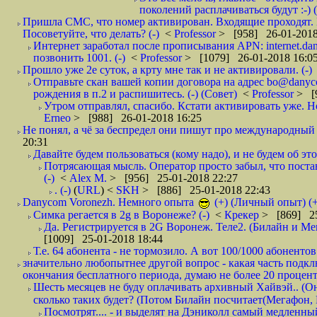
поколений расплачиваться будут :-) (
Пришла СМС, что номер активирован. Входящие проходят. И
Посоветуйте, что делать? (-)
<
Professor
> [958] 26-01-2018
Интернет заработал после прописывания APN: internet.da
позвонить 1001. (-)
<
Professor
> [1079] 26-01-2018 16:0
Прошло уже 2е суток, а крту мне так и не активировали. (-)
Отправьте скан вашей копии договора на адрес bo@danyc
рождения в п.2 и распишитесь. (-) (Совет)
<
Professor
> [
Утром отправлял, спасибо. Кстати активировать уже. Но 
Erneo
> [988] 26-01-2018 16:25
Не понял, а чё за беспредел они пишут про международный 
20:31
Давайте будем пользоваться (кому надо), и не будем об этом
Потрясающая мысль. Оператор просто забыл, что постави
(-)
<
Alex M.
> [956] 25-01-2018 22:27
. (-)
(
URL
) <
SKH
> [886] 25-01-2018 22:43
Danycom Voronezh. Немного опыта
(+) (Личный опыт) (+
Симка регается в 2g в Воронеже? (-)
<
Крекер
> [869] 25
Да. Регистрируется в 2G Воронеж. Теле2. (Билайн и Мег
[1009] 25-01-2018 18:44
Т.е. 64 абонента - не тормозило. А вот 100/1000 абонентов
значительно любопытнее другой вопрос - какая часть подк
окончания бесплатного периода, думаю не более 20 проценто
Шесть месяцев не буду оплачивать архивный Хайвэй.. (Он 
сколько таких будет? (Потом Билайн посчитает(Мегафон, 
Посмотрят.... - и выделят на Дэниколл самый медленный