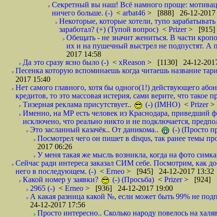
Секретный вы наш! Всё намного проще: мотиваци
ничего больше. (-)
<
arbat46
> [888] 26-12-2017 
Некоторые, которые хотели, тупо зарабатывать 
заработал? (+) (Тупой вопрос)
<
Prizer
> [915]
Обещать - не значит жениться. В части кропо
их и на пушечный выстрел не подпустят. А п
2017 14:58
Да это сразу ясно было (-)
<
xReason
> [1130] 24-12-2017
Песенка которую вспоминаешь когда читаешь название тар
2017 15:40
Нет самого главного, хотя бы одного(1!) действующего абон
кредитов, то это массовая истерия, сами верите, что такое п
Тизерная реклама присутствует..
(-) (IMHO)
<
Prizer
>
Именно, на МР есть человек из Краснодара, приведший ф
исключено, что реально никто и не подключается, предпол
Это засланный казачёк.. От даникома..
(-) (Просто 
Посмотрел чего он пишет в disqus, так ранее темы пр
2017 06:26
У меня такая же мысль возникла, когда на фото симкар
Сейчас ради интереса заказал СИМ себе. Посмотрим, как д
него в последующем. (-)
<
Erneo
> [945] 24-12-2017 13:32
Какой номер у заявки?
(-) (Просьба)
<
Prizer
> [924] 2
2965 (-)
<
Erneo
> [936] 24-12-2017 19:00
А какая разница какой №, если может быть 99% не подп
24-12-2017 17:56
Просто интересно.. Сколько народу повелось на халяв