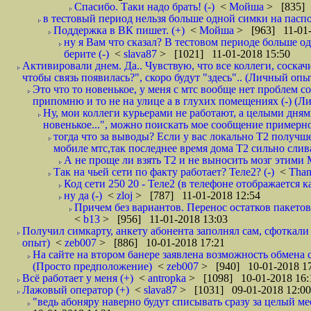
Спасибо. Таки надо брать! (-)
<
Мойша
> [835] 
в тестовый период нельзя больше одной симки на паспор
Поддержка в ВК пишет. (+)
<
Мойша
> [963] 11-01-
ну я Вам что сказал? В тестовом периоде больше одн
берите (-)
<
slava87
> [1021] 11-01-2018 15:50
Активировали днем. Да.. Чувствую, что все коллеги, соска
чтобы связь появилась?", скоро будут "здесь".. (Личный опыт
Это что то новенькое, у меня с мтс вообще нет проблем с
припомню и то не на улице а в глухих помещениях (-) (
Ну, мои коллеги курьерами не работают, а целыми днями
новенькое...", можно поискать мое сообщение примерно 
тогда что за выводы? Если у вас локально Т2 получше
мобиле мтс,так последнее время дома Т2 сильно слива
А не проще ли взять Т2 и не выносить мозг этими
Так на чьей сети по факту работает? Теле2? (-)
<
Tha
Код сети 250 20 - Теле2 (в телефоне отображается
ну да (-)
<
zloj
> [787] 11-01-2018 12:54
Причем без вариантов. Перенос остатков пакетов
<
b13
> [956] 11-01-2018 13:03
Получил симкарту, анкету абонента заполнял сам, сфоткали 
опыт)
<
zeb007
> [886] 10-01-2018 17:21
На сайте на втором банере заявлена возможность обмена 
(Просто предположение)
<
zeb007
> [940] 10-01-2018 1
Всё работает у меня (+)
<
antropka
> [1098] 10-01-2018 16:
Лажовый оператор (+)
<
slava87
> [1031] 09-01-2018 12:00
"ведь абоняру наверно будут списывать сразу за целый мес