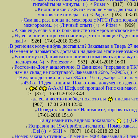
гигабайты на минуты.. (-)
<
Prizer
> [817] 03-01
Кнопочников с 3Ж исчезающе мало, для такой 
московские номера... (-)
<
Pago
> [928] 03-01-
Сам два раза попал на межгород с МТС (Ред энерджи) 
межгородом.. (-) (Личный опыт) (+)
<
Prizer
> [909] 
А как еще, если у них большинство номеров московские =
Ну если они в открытую напишут, что звонящие будут поп
mail
> [926] 17-01-2018 03:58
В регионах кому-нибудь доставили? Заказывал в Тверь 27 де
Изменение параметров доставки на данном этапе невозможн
В пятницу из Даником позвонили согласовать доставку н
паспортом. (-)
<
Professor
> [953] 20-01-2018 16:01
Ростов-на-Дону, аналогично. В Даникоме "передано в ТК"
нам на склад не поступало". Заказывал 26го, №2965. (-)
Недавно доставили заказ 394 от 19-го декабря... Т.е. нам
453 от 19 дек. тишина. Подготовка документов для от
А-А-А! Шеф, всё пропало! Гипс снимают, к
> [852] 16-01-2018 23:49
да если честно вообще пох. это вы
писали что
[907] 17-01-2018 12:30
Правда такое было? Напомните, торговать под
17-01-2018 15:10
а ну извините, видимо показалось
(-)
(
UR
Исправил на 19-е(приблизительно)... Номер заказа, 
Del (-)
<
SKH
> [887] 16-01-2018 23:21
Номер заказа в студию... (У меня ~1900) Заказывал 23 дека