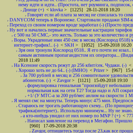
нему идти и идти.. (Простота, нет роуминга, подписок
Днище (+)
<
klovka
> [1225] 28-11-2018 18:20
Говорят если аб плата за месяц не списалась то симк
DANYCOM теперь в Воронеже. Стартовали продажи SIM-карт
Переход со своим номером вроде заработал (-) (Просто пре
Ну вот и начались первые значительные кастрации тарифов 
с 500 на 50 СМС,- это жесть. Только за это количество и ру
Воры. Украденные ими 450 смс в месяц (Кислород 0518) 
интернет-трафик!.. (-)
<
SKH
> [1052] 15-09-2018 16:20
Зря они тронули Кислород 0518.. Я его почти не юзал.. 
самым активным пропагандистом их оператора... (Видим
2018 11:49
На Ксеноне скорость режут до 256 кбит/сек. Чудаки. (-)
<
Хорошо хоть не до 64.. (-) (IMHO)
<
Prizer
> [967] 15-0
За 700 рублей в месяц и 256 сомнительное удовольст
абонентов. (-)
<
Zavgor
> [1121] 15-09-2018 19:10
формулировка гениальная "произойдут небольшие из
нормальная как на сети Т2? Тогда надо и АП сократ
+1/ (У МТС-а за 200 руб/мес анлим на скорости 1 Мб
Я менял смс на минуты. Теперь минус 475 мин. Предпослед
Стараюсь не трогать работающую схему... (По принципу
трафика(интернет).. Использую минимум... Ну не знаю..
а кто-нибудь увидил от них номер по MNP ? (+)
<
77
Написал заявление на перевод в Мегафон. Пришло 
[960] 17-09-2018 20:38
Zavgor, отпишитесь тогда после 23,как все прошло