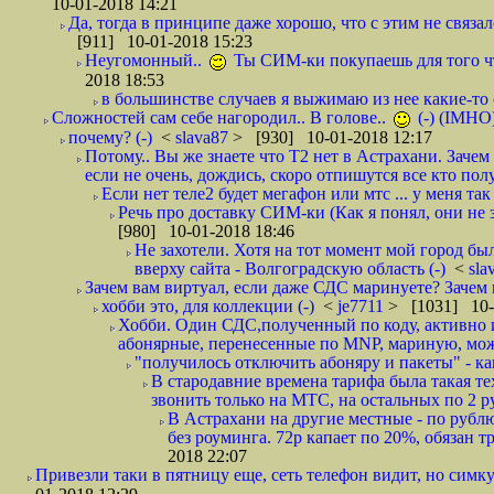
10-01-2018 14:21
Да, тогда в принципе даже хорошо, что с этим не связал
[911] 10-01-2018 15:23
Неугомонный..
Ты СИМ-ки покупаешь для того ч
2018 18:53
в большинстве случаев я выжимаю из нее какие-то со
Сложностей сам себе нагородил.. В голове..
(-) (IMHO
почему? (-)
<
slava87
> [930] 10-01-2018 12:17
Потому.. Вы же знаете что Т2 нет в Астрахани. Зачем
если не очень, дождись, скоро отпишутся все кто полу
Если нет теле2 будет мегафон или мтс ... у меня так 
Речь про доставку СИМ-ки (Как я понял, они не з
[980] 10-01-2018 18:46
Не захотели. Хотя на тот момент мой город бы
вверху сайта - Волгоградскую область (-)
<
sla
Зачем вам виртуал, если даже СДС маринуете? Зачем 
хобби это, для коллекции (-)
<
je7711
> [1031] 10-
Хобби. Один СДС,полученный по коду, активно и
абонярные, перенесенные по MNP, мариную, може
"получилось отключить абоняру и пакеты" - как
В стародавние времена тарифа была такая те
звонить только на МТС, на остальных по 2 руб
В Астрахани на другие местные - по рубл
без роуминга. 72р капает по 20%, обязан т
2018 22:07
Привезли таки в пятницу еще, сеть телефон видит, но симку