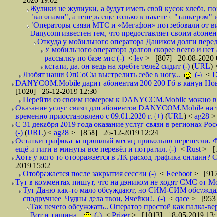
2020 19:02
Жулики не жулиуки, а будут иметь свой кусок хлеба, 
"вагонами", а теперь еще только в пакете с "танкером" и
"Операторы связи МТС и «Мегафон» потребовали от вир
Danycom известен тем, что предоставляет своим абонент
Откуда у мобильного оператора Даником долги перед
У мобильного оператора долгов скорее всего и нет
рассылку по базе мтс (-)
<
lev
> [807] 20-08-2020 
кстати, да. он ведь на хребте теле2 сидит (-)
(
URL
)
Любят наши ОпСоСы выстрелить себе в ногу...
(-)
<
DANYCOM.Mobile дарит абонентам 200 200 Гб в канун Нового
[1020] 26-12-2019 12:30
Перейти со своим номером к DANYCOM.Mobile можно в 5
Оказание услуг связи для абонентов DANYCOM.Mobile на 
временно приостановлено с 09.01.2020 г. (+)
(
URL
) <
ag28
>
С 31 декабря 2019 года оказание услуг связи в регионах Рос
(-)
(
URL
) <
ag28
> [858] 26-12-2019 12:24
Остатки трафика за прошлый месяц прикольно перенесли. Ф
ещё и гиги в минуты все перевёл и потратил. (-)
<
Rust
> [
Хоть у кого то отображается в ЛК расход трафика онлайн? О
2019 15:02
Отображается после закрытия сессии (-)
<
Reeboot
> [917
Тут в комментах пишут, что на дэником не ходят СМС от Мо
Тут Даню как-то мало обсуждают, но СИМ-СИМ обсуждали 
сподручнее. Чудны дела твои, Ячейки!.. (-)
<
qace
> [953]
Так нечего обсужжать.. Оператор простой как палка-верё
Вот и тишина..
(-)
<
Prizer
> [1013] 18-05-2019 13: