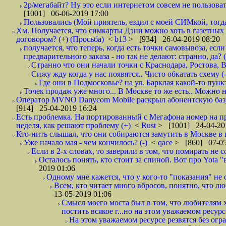
2р/мегабайт? Ну это если интернетом совсем не пользовать
[1001] 06-06-2019 17:00
Пользовались (Мой приятель, ездил с моей СИМкой, тогд
Хм. Получается, что симкарты Дэни можно хоть в газетных к
договором? (+) (Просьба)
<
b13
> [934] 26-04-2019 08:20
получается, что теперь, когда есть точки самовывоза, есл
предварительного заказа - но так не делают: странно, да? (
Странно что они начали точки с Краснодара, Ростова,
Сижу жду когда у нас появятся.. Чисто обкатать схему (-
Где они в Подмосковье? на ул. Барклая какой-то пункт
Точек продаж уже много... В Москве то же есть.. Можно на
Оператор MVNO Danycom Mobile раскрыл абонентскую базу.
[914] 25-04-2019 16:24
Есть проблемка. На портированный с Мегафона номер на при
неделя, как решают проблему (+)
<
Rust
> [1001] 24-04-20
Кто-нить слышал, что они собираются замутить в Москве в к
Уже начало мая - чем кончилось? (-)
<
qace
> [860] 07-05
Если в 2-х словах, то заверили в том, что помирать не с
Осталось понять, кто стоит за спиной. Вот про Yota "
2019 01:06
Одному мне кажется, что у кого-то "показания" не с
Всем, кто читает много вбросов, понятно, что люб
13-05-2019 01:06
Смысл моего моста был в том, что любителям х
постить всякое г...но на этом уважаемом ресурсе.
На этом уважаемом ресурсе резвятся без огр