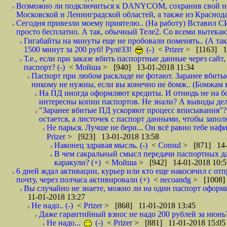
Возможно ли подключиться к DANYCOM, сохранив свой номе
Московской и Ленинградской областей, а также из Краснода
Сегодня привезли моему приятелю.. (На работу) Вставил СИ
просто бесплатно. А так, обычный Теле2. Со всеми вытек
Гигабайты на минуты еще не пробовали поменять.. (А та
1500 минут за 200 руб! РулёЗЗ!
(-)
<
Prizer
> [1163] 1
Т.е., если при заказе вбить паспортные данные через сай
паспорт? (-)
<
Мойша
> [940] 13-01-2018 11:34
Паспорт при любом раскладе не фотают. Заранее вбит
никому не нужны, если вы конечно не бомж.. (Бомжам в
На ПД иногда оформляют кредиты. И отнюдь не на б
интересны копии паспортов. Не знали? А выводы дела
"Заранее вбитые ПД ускоряют процесс вписывания"?
остается, а листочек с паспорт данными, чтобы заполн
Не парься. Лучше не бери... Он всё равно тебе нафи
Prizer
> [923] 13-01-2018 13:58
Наконец здравая мысль. (-)
<
Consul
> [871] 14-
В чем сакральный смысл передачи паспортных да
каракули? (+)
<
Мойша
> [942] 14-01-2018 10:5
6 дней ждал активации, курьер или кто еще накосячил с от
почту, через полчаса активировали (+)
<
necoandg
> [1008]
Вы случайно не знаете, можно ли на один паспорт оформи
11-01-2018 13:27
Не надо.. (-)
<
Prizer
> [868] 11-01-2018 13:45
Даже гарантийный взнос не надо 200 рублей за июнь?
Не надо...
(-)
<
Prizer
> [881] 11-01-2018 15:05