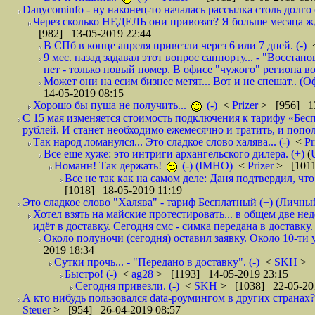
Danycominfo - ну наконец-то началась рассылка столь дол
Через сколько НЕДЕЛЬ они привозят? Я больше месяца жду,
[982] 13-05-2019 22:44
В СПб в конце апреля привезли через 6 или 7 дней. (-)
9 мес. назад задавал этот вопрос саппорту... - "Восст
нет - только новый номер. В офисе "чужого" региона во
Может они на есим бизнес метят... Вот и не спешат.. (О
14-05-2019 08:15
Хорошо бы пуша не получить...
(-)
<
Prizer
> [956] 13
С 15 мая изменяется стоимость подключения к тарифу «Бесп
рублей. И станет необходимо ежемесячно и тратить, и попол
Так народ ломанулся... Это сладкое слово халява... (-)
<
Pr
Все еще хуже: это интриги архангельского дилера. (+)
(
Номанн! Так держать!
(-) (IMHO)
<
Prizer
> [1011
Все не так как на самом деле: Даня подтвердил, чт
[1018] 18-05-2019 11:19
Это сладкое слово "Халява" - тариф Бесплатный (+) (Личны
Хотел взять на майские протестировать... в общем две не
идёт в доставку. Сегодня смс - симка передана в доставку.
Около полуночи (сегодня) оставил заявку. Около 10-ти у
2019 18:34
Сутки прочь... - "Передано в доставку". (-)
<
SKH
> 
Быстро! (-)
<
ag28
> [1193] 14-05-2019 23:15
Сегодня привезли. (-)
<
SKH
> [1038] 22-05-20
А кто нибудь пользовался data-роумингом в других странах?
Steuer
> [954] 26-04-2019 08:57