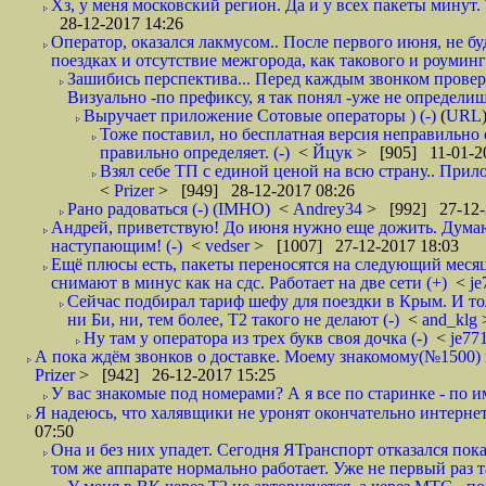
Хз, у меня московский регион. Да и у всех пакеты минут. 
28-12-2017 14:26
Оператор, оказался лакмусом.. После первого июня, не бу
поездках и отсутствие межгорода, как такового и роуминга.
Зашибись перспектива... Перед каждым звонком проверят
Визуально -по префиксу, я так понял -уже не определи
Выручает приложение Сотовые операторы ) (-)
(
URL
Тоже поставил, но бесплатная версия неправильно
правильно определяет. (-)
<
Йцук
> [905] 11-01-2
Взял себе ТП с единой ценой на всю страну.. При
<
Prizer
> [949] 28-12-2017 08:26
Рано радоваться (-) (IMHO)
<
Andrey34
> [992] 27-12-
Андрей, приветствую! До июня нужно еще дожить. Думаю 
наступающим! (-)
<
vedser
> [1007] 27-12-2017 18:03
Ещё плюсы есть, пакеты переносятся на следующий месяц 
снимают в минус как на сдс. Работает на две сети (+)
<
j
Сейчас подбирал тариф шефу для поездки в Крым. И то
ни Би, ни, тем более, Т2 такого не делают (-)
<
and_klg
Ну там у оператора из трех букв своя дочка (-)
<
je77
А пока ждём звонков о доставке. Моему знакомому(№1500) поз
Prizer
> [942] 26-12-2017 15:25
У вас знакомые под номерами? А я все по старинке - по 
Я надеюсь, что халявщики не уронят окончательно интернет 
07:50
Она и без них упадет. Сегодня ЯТранспорт отказался пока
том же аппарате нормально работает. Уже не первый раз т