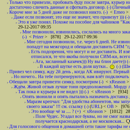
Только что привезли, пробовать буду после завтра, курьер н
достаточно сличить данные и сфоткать договор. (-) (Личный 
Короче мне за 5 дней даже не позвонил никто. (-)
<
Erneo
>
Даже если позвонят, это еще не значит, что привезут ))) (-)
Это я уже понял. Похоже на пособие для чайников "Как о
29-12-2017 09:35
Мне позвонили, извинились, сослались на много заказ
(-)
<
Prizer
> [878] 29-12-2017 09:36
Мне сегодня позвонили, т.е. через 6 дней. Не изв
попадут на межгород и обещали доставить СИМ "где
Есть подозрения, что могут и не доставить. И взят
отписался, те что якобы получили СИМ-ки, всего 
Ага, засланный казачек))) Ну вы блин даете)) (-
В каждой шутке есть доля шутки..
(-) (Ш
Привез чел симку, жду 2й день , когда АК ивируют. Первый р
Но ничего.. На тебе потренеруются, нам влёт подключать б
Обещали завтра привезти симку, посмотрим (-)
<
xReason
>
Ждём. Живой отзыв лучше тонн предположений. Морду ли
Так пока и курьера я не видел ))) (-)
<
xReason
> [934] 
Опять звонили и опять пытались назначить доставку. 
Маразм крепчал: "Для удобства абонентов, мы запу
своего заказа" !!! см. ссылку (-)
(
URL
) <
ОВ
> [976
Это вообще чё за .... ? (+)
<
xReason
> [1012] 28
Поле Чудес. Угадал все буквы, но не смог наз
получается краснодарская, а не московская...
Для голосового общения в домашней сети такие тарифы не о