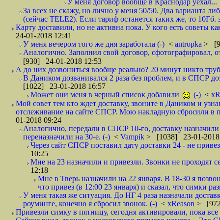
У меня договор вообще в Краснодар уехал...
За всех не скажу, но лично у меня 50/50. Два варианта л
(сейчас TELE2). Если тариф останется таких же, то 10Гб. 
Карту доставили, но не активна пока. У кого есть советы к
24-01-2018 12:41
У меня вечером того же дня заработала (-)
<
antropka
> [9
Аналогично. Заполнил свой договор, сфотографировал, 
[930] 24-01-2018 12:53
А до них дозвониться вообще реально? 20 минут никто трубк
В Даником дозванивался 2 раза без проблем, и в СПСР дозв
[1022] 23-01-2018 16:57
Может они меня в черный список добавили
(-)
<
xR
Мой совет тем кто ждет доставку, звоните в Даником и узн
отслеживание на сайте СПСР. Мою накладную сбросили в п
01-2018 09:24
Аналогично, передали в СПСР 10-го, доставку назначили н
переназначили на 30-е. (-)
<
Vampik
> [1038] 23-01-2018
Через сайт СПСР поставил дату доставки 24 - не привезл
10:25
Мне на 23 назначили и привезли. Звонки не проходят 
12:18
Мне в Тверь назначили на 22 января. В 18-30 я позво
что привез (в 12:00 23 января) и сказал, что симки раз
У меня такая же ситуация. До НГ 4 раза назначали доставк
роуминге, конечно я сбросил звонок. (-)
<
xReason
> [972
Привезли симку в пятницу, сегодня активировали, пока все 