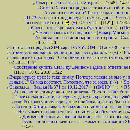
Номер перенесён. (+)
<
Zavgor
> [1046] 24-09
Симка Danycom продолжает жить и работать 
А как это возможно? Т.е с нее даже позвон
Ц:-"Честно, этот недооператор уже надоел". Честно
из него все соки..)
(+)
<
Prizer
> [1125] 17-09-2
боюсь, что скоро выжимать будет нечего.. (+) (Пе
У меня свалить не получится.. (Номер Московс
без домашнего стационарного интернета.. Ск
2018 11:20
Стартовала продажа SIM-карт DANYCOM в Омске 30 августа 
Стоимость звонков в непризнанные республики:-> (+)
<
Pri
Нашлось на просторах..(Собственно и на сайте есть, но криво. А наро
02-2018 10:47
Собственно купить СИМ-ку Дэникома здесь и отвезти её в
[1130] 10-02-2018 11:22
Вчера курьер привёз таки симку. Полтора месяца заняло у н
делали. /// Симка работает. Потестим, что за зверь )) (-)
<
St
Отказался... Заявка № 371 от 19.12.2017 (+) (IMHO) (+)
<
R
Аналогично, симку так и не привезли. Просто забил болт. 
Та же ситуация кинули первых, даже в курьерскую службу
если бы халяву полугодовую не пообещали, о них бы и не
Логично. Хотя халява там 6 месяцев с момента подключени
Не с момента подключения, а с момента объявления о хал
Друзья! Обращаем ваше внимание, что все абоненты, 
бесплатной связи начинается с момента активации 
03:39