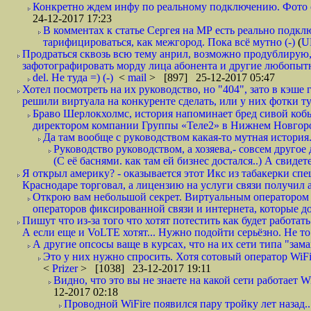
Конкретно ждем инфу по реальному подключению. Фото симо
24-12-2017 17:23
В комментах к статье Сергея на МР есть реально подкл
тарифицироваться, как межгород. Пока всё мутно (-)
(
U
Продраться сквозь всю тему анрил, возможно продублирую,
зафотографировать морду лица абонента и другие любопытн
del. Не туда =) (-)
<
mail
> [897] 25-12-2017 05:47
Хотел посмотреть на их руководство, но "404", зато в кэше
решили виртуала на конкуренте сделать, или у них фотки т
Браво Шерлокхолмс, история напоминает бред сивой кобы
директором компании Группы «Теле2» в Нижнем Новгород
Да там вообще с руководством какая-то мутная история.
Руководство руководством, а хозяева,- совсем другое
(С её баснями. как там ей бизнес достался..) А свидет
Я открыл америку? - оказывается этот Икс из табакерки спе
Краснодаре торговал, а лицензию на услуги связи получил а
Открою вам небольшой секрет. Виртуальным оператором с
операторов фиксированной связи и интернета, которые до 
Пишут что из-за того что хотят потестить как будет работать
А если еще и VoLTE хотят... Нужно подойти серьёзно. Не то 
А другие опсосы ваще в курсах, что на их сети типа "зам
Это у них нужно спросить. Хотя сотовый оператор WiFire
<
Prizer
> [1038] 23-12-2017 19:11
Видно, что это вы не знаете на какой сети работает W
12-2017 02:18
Проводной WiFire появился пару тройку лет назад...