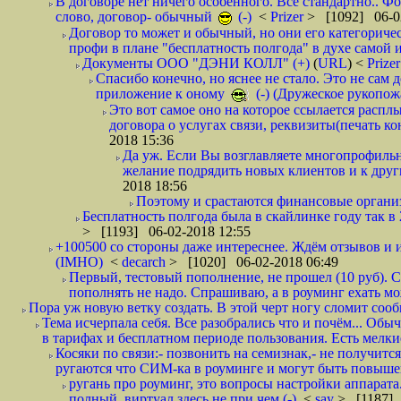
В договоре нет ничего особенного. Всё стандартно.. Фот
слово, договор- обычный
(-)
<
Prizer
> [1092] 06-0
Договор то может и обычный, но они его категоричес
профи в плане "бесплатность полгода" в духе самой 
Документы ООО "ДЭНИ КОЛЛ" (+)
(
URL
) <
Prize
Спасибо конечно, но яснее не стало. Это не сам
приложение к оному
(-) (Дружеское рукопож
Это вот самое оно на которое ссылается распл
договора о услугах связи, реквизиты(печать ко
2018 15:36
Да уж. Если Вы возглавляете многопрофиль
желание подрядить новых клиентов и к други
2018 18:56
Поэтому и срастаются финансовые организа
Бесплатность полгода была в скайлинке году так в
> [1193] 06-02-2018 12:55
+100500 со стороны даже интереснее. Ждём отзывов и и
(IMHO)
<
decarch
> [1020] 06-02-2018 06:49
Первый, тестовый пополнение, не прошел (10 руб). Сд
пополнять не надо. Спрашиваю, а в роуминг ехать мо
Пора уж новую ветку создать. В этой черт ногу сломит сооб
Тема исчерпала себя. Все разобрались что и почём... О
в тарифах и бесплатном периоде пользования. Есть мелкие
Косяки по связи:- позвонить на семизнак,- не получится
ругаются что СИМ-ка в роуминге и могут быть повышен
ругань про роуминг, это вопросы настройки аппарата
полный. виртуал здесь не при чем (-)
<
say
> [1187] 