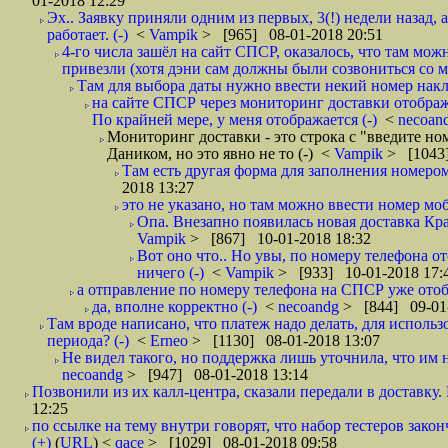
01-2018 12:29
Эх.. Заявку приняли одним из первых, 3(!) недели назад, 
работает. (-)
<
Vampik
> [965] 08-01-2018 20:51
4-го числа зашёл на сайт СПСР, оказалось, что там мож
привезли (хотя дэни сам должны были созвониться со мн
Там для выбора даты нужно ввести некий номер накла
на сайте СПСР через мониторинг доставки отображ
По крайней мере, у меня отображается (-)
<
necoan
Мониторинг доставки - это строка с "введите но
Даником, но это явно не то (-)
<
Vampik
> [1043]
Там есть другая форма для заполнения номером 
2018 13:27
это не указано, но там можно ввести номер моб
Опа. Внезапно появилась новая доставка Кра
Vampik
> [867] 10-01-2018 18:32
Вот оно что.. Но увы, по номеру телефона о
ничего (-)
<
Vampik
> [933] 10-01-2018 17:
а отправление по номеру телефона на СПСР уже отоб
да, вполне корректно (-)
<
necoandg
> [844] 09-01
Там вроде написано, что платеж надо делать, для использ
периода? (-)
<
Erneo
> [1130] 08-01-2018 13:07
Не видел такого, но поддержка лишь уточнила, что им 
necoandg
> [947] 08-01-2018 13:14
Позвонили из их калл-центра, сказали передали в доставку. И
12:25
по ссылке на тему внутри говорят, что набор тестеров зак
(+)
(
URL
) <
qace
> [1029] 08-01-2018 09:58