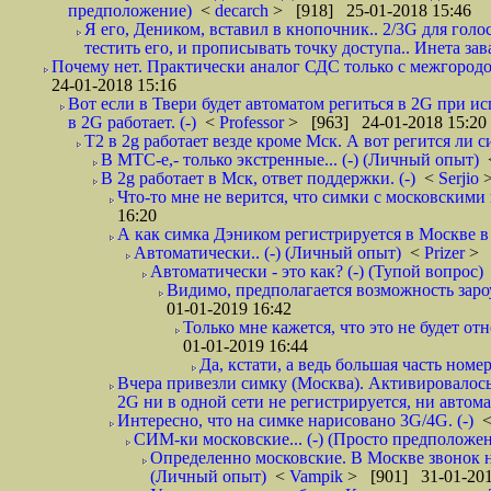
предположение)
<
decarch
> [918] 25-01-2018 15:46
Я его, Деником, вставил в кнопочник.. 2/3G для голо
тестить его, и прописывать точку доступа.. Инета зава
Почему нет. Практически аналог СДС только с межгородом.
24-01-2018 15:16
Вот если в Твери будет автоматом региться в 2G при ис
в 2G работает. (-)
<
Professor
> [963] 24-01-2018 15:20
T2 в 2g работает везде кроме Мск. А вот регится ли с
В МТС-е,- только экстренные... (-) (Личный опыт)
В 2g работает в Мск, ответ поддержки. (-)
<
Serjio
Что-то мне не верится, что симки с московскими 
16:20
А как симка Дэником регистрируется в Москве в 
Автоматически.. (-) (Личный опыт)
<
Prizer
> 
Автоматически - это как? (-) (Тупой вопрос)
Видимо, предполагается возможность зароу
01-01-2019 16:42
Только мне кажется, что это не будет о
01-01-2019 16:44
Да, кстати, а ведь большая часть номер
Вчера привезли симку (Москва). Активировалось п
2G ни в одной сети не регистрируется, ни автом
Интересно, что на симке нарисовано 3G/4G. (-)
СИМ-ки московские... (-) (Просто предположе
Определенно московские. В Москве звонок н
(Личный опыт)
<
Vampik
> [901] 31-01-201