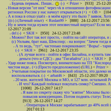
Будешь первым.. Пиши..
(-)
<
Prizer
> [933] 25-12-20
Новая версия "от них" через vk в отношении фотофиксаци
регионах России у нас начнут открываться (+)
<
ОВ
> [104
А я пока в отказ ушёл - в моём кругу это было 7 заявок. Х
))) (-) (Личный опыт)
<
Ruslan99
> [888] 24-12-2017 23:56
Ну и зачем тогда нужен этот неизвестный виртуал? Если м
12-2017 21:09
del (-)
<
SKH
> [950] 24-12-2017 23:48
Можно? Вот так вот просто, - пойти на сайт оператора, и л
(с) Уильям, брат наш, Шекспир; - на вопрос "Зачем тогда 
А то ведь, "тут", частенько покрикивают: "Воры! - тариф-
(-)
<
SKH
> [961] 24-12-2017 23:35
(А лучше всего - пойти в офис Билайна, и купить там 
деньги (что и СДС) - два "Гигабайта".) (-)
<
SKH
> [
Удар ниже пояса. Посмотрел, внимательно на ТП "Кислород"
чистом виде.. (+) (Просто предположение)
(
URL
) <
Prizer
> 
Учитывая покрытие по Московской области, это далеко н
воспользоваться. (-)
<
arbat46
> [843] 25-12-2017 09:20
20 млн. жителей Москвы и МО, и 127 млн. остальной Рос
И что? Каждый побежал покупать симку? Смешно. А вт
[1008] 26-12-2017 14:17
Я вам по секрету скажу что "взятие" Москвы было 
повысив конкуренцию. Потом поднять статус Теле2 
[913] 26-12-2017 14:27
Операторы в Москве зарабатывают до 40% всей пр
2017 01:13