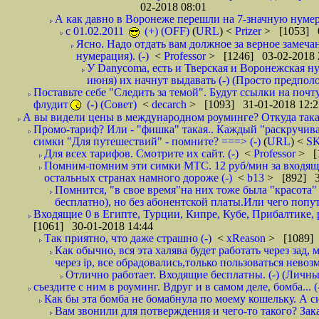
02-2018 08:01
А как давно в Воронеже перешли на 7-значную нумер
с 01.02.2011
(+) (OFF)
(
URL
) <
Prizer
> [1053] 0
Ясно. Надо отдать вам должное за верное замечан
нумерация). (-)
<
Professor
> [1246] 03-02-2018 
У Danycoma, есть и Тверская и Воронежская ну
июня) их начнут выдавать (-) (Просто предпол
Поставьте себе "Следить за темой". Будут ссылки на почт
флудит
(-) (Совет)
<
decarch
> [1093] 31-01-2018 12:2
А вы видели цены в международном роуминге? Откуда такая
Промо-тариф? Или - "фишка" такая.. Каждый "раскручивае
симки "Для путешествий" - помните? ===> (-)
(
URL
) <
S
Для всех тарифов. Смотрите их сайт. (-)
<
Professor
> [
Помним-помним эти симки МТС. 12 руб/мин за входящие и
остальных странах намного дороже (-)
<
b13
> [892] 3
Помнится, "в свое время"на них тоже была "красота
бесплатно), но без абонентской платы.Или чего попут
Входящие 0 в Египте, Турции, Кипре, Кубе, Прибалтике, р
[1061] 30-01-2018 14:44
Так приятно, что даже страшно (-)
<
xReason
> [1089] 
Как обычно, вся эта халява будет работать через зад
через ip, все обрадовались,только пользоваться нево
Отлично работает. Входящие бесплатны. (-) (Личн
съездите с ним в роуминг. Вдруг и в самом деле, бомба... (
Как бы эта бомба не бомабнула по моему кошельку. А си
Вам звонили для потверждения и чего-то такого? Зака