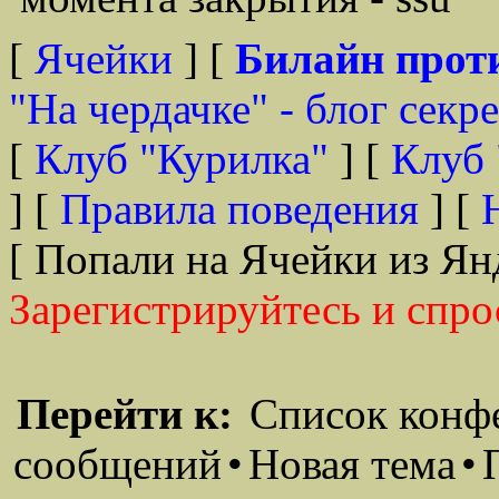
[
Ячейки
] [
Билайн прот
"На чердачке" - блог секр
[
Клуб "Курилка"
] [
Клуб 
] [
Правила поведения
] [
[ Попали на Ячейки из Ян
Зарегистрируйтесь и спро
Перейти к:
Список конф
сообщений
•
Новая тема
•