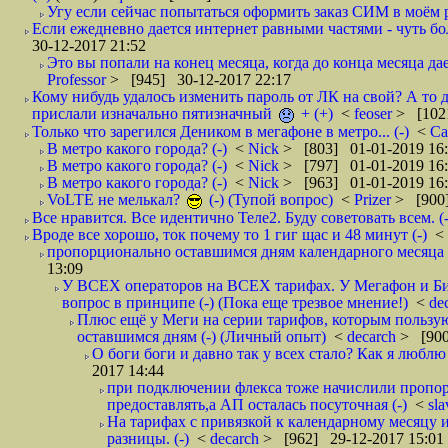
Угу если сейчас попытаться оформить заказ СИМ в моём р
Если ежедневно дается интернет равными частями - чуть боле
30-12-2017 21:52
Это вы попали на конец месяца, когда до конца месяца дае
Professor
> [945] 30-12-2017 22:17
Кому нибудь удалось изменить пароль от ЛК на свой? А то 
прислали изначально пятизначный
+ (+)
<
feoser
> [102
Только что зарегился Деником в мегафоне в метро... (-)
<
С
В метро какого города? (-)
<
Nick
> [803] 01-01-2019 16
В метро какого города? (-)
<
Nick
> [797] 01-01-2019 16
В метро какого города? (-)
<
Nick
> [963] 01-01-2019 16
VoLTE не мелькал?
(-) (Тупой вопрос)
<
Prizer
> [900]
Все нравится. Все идентично Теле2. Буду советовать всем. (-
Вроде все хорошо, ток почему то 1 гиг щас и 48 минут (-)
<
пропорционально оставшимся дням календарного месяца в
13:09
У ВСЕХ операторов на ВСЕХ тарифах. У Мегафон и Би 
вопрос в принципе (-) (Пока еще трезвое мнение!)
<
de
Плюс ещё у Меги на серии тарифов, которым пользую
оставшимся дням (-) (Личный опыт)
<
decarch
> [900
О боги боги и давно так у всех стало? Как я люблю 
2017 14:44
при подключении флекса тоже начислили пропорц
предоставлять,а АП осталась посуточная (-)
<
sl
На тарифах с привязкой к календарному месяцу 
разницы. (-)
<
decarch
> [962] 29-12-2017 15:01