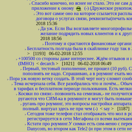
Спасибо конечно, но яснее не стало. Это не сам
приложение к оному
(-) (Дружеское рукопож
Это вот самое оно на которое ссылается распл
договора о услугах связи, реквизиты(печать ко
2018 15:36
Да уж. Если Вы возглавляете многопрофиль
желание подрядить новых клиентов и к други
2018 18:56
Поэтому и срастаются финансовые организа
Бесплатность полгода была в скайлинке году так в
> [1193] 06-02-2018 12:55
+100500 со стороны даже интереснее. Ждём отзывов и и
(IMHO)
<
decarch
> [1021] 06-02-2018 06:49
Первый, тестовый пополнение, не прошел (10 руб). Сд
пополнять не надо. Спрашиваю, а в роуминг ехать мо
Пора уж новую ветку создать. В этой черт ногу сломит сооб
Тема исчерпала себя. Все разобрались что и почём... О
в тарифах и бесплатном периоде пользования. Есть мелкие
Косяки по связи:- позвонить на семизнак,- не получится
ругаются что СИМ-ка в роуминге и могут быть повышен
ругань про роуминг, это вопросы настройки аппарата
полный. виртуал здесь не при чем (-)
<
say
> [1187] 
Сегодня тоже телефон стал отображать что мол в р
регистрируется в сети Мегафона со всеми вытекаю
Кстати про роуминг.У симки есть сим-меню с пере
Danycom, во втором как Tele2 (и при этом в сети не 