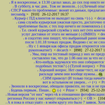
Я в воскресенье, в 13:30 сделал заказ, до сих пор никто н
В субботу, в час дня.. Тож не звонили.. (-) (Личный опы
СПСР какие-то проблемные: звонят из даньки, предлагают 
necoandg
> [910] 26-12-2017 16:37
Курьер с ПД клиентов не выходит на связь =) (-)
<
deca
сама служба курьерская ужасная просто, достаточно п
проблемные были. с тех пор ничего не поменялось (-)
Т.е. своей курьерской службы у них нет (что коне
услуг доставки от этого не меньше (-) (IMHO)
<
de
в соцсетях они пишут, что выбранный ранее ном
после 1.01.18 точках продаж. Видимо с кс не сло
Ну с 1 января как офисы продаж откроются эли
рукопожатие!)
<
decarch
> [898] 27-12-2017 1
Увы, mnp на тестовый период у них не преду
составлено так, что до 1.06 они ни за что не 
Кто-нибудь задумался что они собираются
подобных тестов? (-) (Тупой вопрос)
<
Pri
Хороший вопрос. Нет связи=тест, не идет
раскладе зачем они вообще нужны...
СИМ привезут (И только тогда начнётся
вот в остальном не уверен.. -> (+)
<
Pr
Звонили в воскресенье, обещали привезти, но так и не при
Будешь первым.. Пиши..
(-)
<
Prizer
> [934] 25-12-20
Новая версия "от них" через vk в отношении фотофиксаци
регионах России у нас начнут открываться (+)
<
ОВ
> [104
А я пока в отказ ушёл - в моём кругу это было 7 заявок. Х