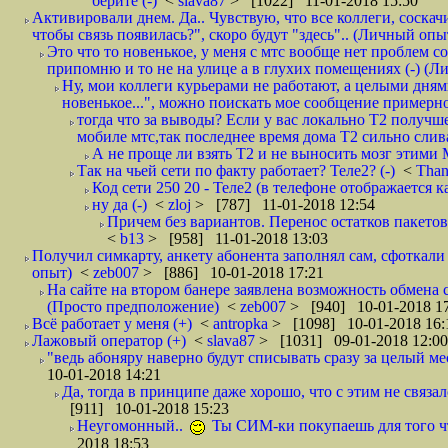
берите (-)
<
slava87
> [1022] 11-01-2018 15:50
Активировали днем. Да.. Чувствую, что все коллеги, соска
чтобы связь появилась?", скоро будут "здесь".. (Личный опыт
Это что то новенькое, у меня с мтс вообще нет проблем с
припомню и то не на улице а в глухих помещениях (-) (
Ну, мои коллеги курьерами не работают, а целыми днями
новенькое...", можно поискать мое сообщение примерно 
тогда что за выводы? Если у вас локально Т2 получше
мобиле мтс,так последнее время дома Т2 сильно слива
А не проще ли взять Т2 и не выносить мозг этими
Так на чьей сети по факту работает? Теле2? (-)
<
Tha
Код сети 250 20 - Теле2 (в телефоне отображается
ну да (-)
<
zloj
> [787] 11-01-2018 12:54
Причем без вариантов. Перенос остатков пакетов
<
b13
> [958] 11-01-2018 13:03
Получил симкарту, анкету абонента заполнял сам, сфоткали 
опыт)
<
zeb007
> [886] 10-01-2018 17:21
На сайте на втором банере заявлена возможность обмена 
(Просто предположение)
<
zeb007
> [940] 10-01-2018 1
Всё работает у меня (+)
<
antropka
> [1098] 10-01-2018 16:
Лажовый оператор (+)
<
slava87
> [1031] 09-01-2018 12:00
"ведь абоняру наверно будут списывать сразу за целый мес
10-01-2018 14:21
Да, тогда в принципе даже хорошо, что с этим не связал
[911] 10-01-2018 15:23
Неугомонный..
Ты СИМ-ки покупаешь для того ч
2018 18:53