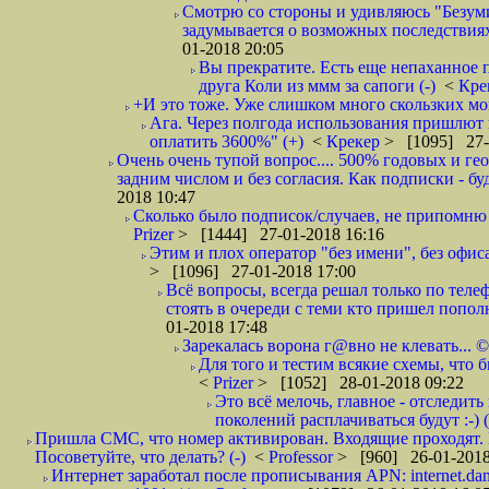
Смотрю со стороны и удивляюсь "Безумию
задумывается о возможных последствия
01-2018 20:05
Вы прекратите. Есть еще непаханное 
друга Коли из ммм за сапоги (-)
<
Кре
+И это тоже. Уже слишком много скользких мо
Ага. Через полгода использования пришлют п
оплатить 3600%" (+)
<
Крекер
> [1095] 27-
Очень очень тупой вопрос.... 500% годовых и ге
задним числом и без согласия. Как подписки - бу
2018 10:47
Сколько было подписок/случаев, не припомню 
Prizer
> [1444] 27-01-2018 16:16
Этим и плох оператор "без имени", без офиса
> [1096] 27-01-2018 17:00
Всё вопросы, всегда решал только по телеф
стоять в очереди с теми кто пришел попол
01-2018 17:48
Зарекалась ворона г@вно не клевать... ©
Для того и тестим всякие схемы, что б
<
Prizer
> [1052] 28-01-2018 09:22
Это всё мелочь, главное - отследит
поколений расплачиваться будут :-) (
Пришла СМС, что номер активирован. Входящие проходят. И
Посоветуйте, что делать? (-)
<
Professor
> [960] 26-01-2018
Интернет заработал после прописывания APN: internet.da