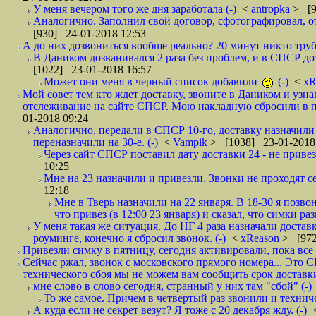
У меня вечером того же дня заработала (-)
<
antropka
> [9
Аналогично. Заполнил свой договор, сфотографировал, 
[930] 24-01-2018 12:53
А до них дозвониться вообще реально? 20 минут никто трубк
В Даником дозванивался 2 раза без проблем, и в СПСР дозв
[1022] 23-01-2018 16:57
Может они меня в черный список добавили
(-)
<
xR
Мой совет тем кто ждет доставку, звоните в Даником и узн
отслеживание на сайте СПСР. Мою накладную сбросили в п
01-2018 09:24
Аналогично, передали в СПСР 10-го, доставку назначили н
переназначили на 30-е. (-)
<
Vampik
> [1038] 23-01-2018
Через сайт СПСР поставил дату доставки 24 - не привезл
10:25
Мне на 23 назначили и привезли. Звонки не проходят 
12:18
Мне в Тверь назначили на 22 января. В 18-30 я позво
что привез (в 12:00 23 января) и сказал, что симки раз
У меня такая же ситуация. До НГ 4 раза назначали доставк
роуминге, конечно я сбросил звонок. (-)
<
xReason
> [972
Привезли симку в пятницу, сегодня активировали, пока все 
Сейчас ржал, звонок с московского прямого номера... Это С
технического сбоя мы не можем вам сообщить срок доставки
мне слово в слово сегодня, странный у них там "сбой" (-)
То же самое. Причем в четвертый раз звонили и техниче
А куда если не секрет везут? Я тоже с 20 декабря жду. (-)