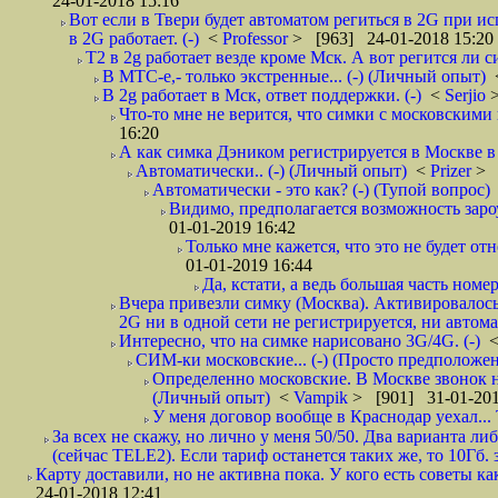
24-01-2018 15:16
Вот если в Твери будет автоматом региться в 2G при ис
в 2G работает. (-)
<
Professor
> [963] 24-01-2018 15:20
T2 в 2g работает везде кроме Мск. А вот регится ли с
В МТС-е,- только экстренные... (-) (Личный опыт)
В 2g работает в Мск, ответ поддержки. (-)
<
Serjio
Что-то мне не верится, что симки с московскими 
16:20
А как симка Дэником регистрируется в Москве в 
Автоматически.. (-) (Личный опыт)
<
Prizer
> 
Автоматически - это как? (-) (Тупой вопрос)
Видимо, предполагается возможность зароу
01-01-2019 16:42
Только мне кажется, что это не будет о
01-01-2019 16:44
Да, кстати, а ведь большая часть номер
Вчера привезли симку (Москва). Активировалось п
2G ни в одной сети не регистрируется, ни автом
Интересно, что на симке нарисовано 3G/4G. (-)
СИМ-ки московские... (-) (Просто предположе
Определенно московские. В Москве звонок н
(Личный опыт)
<
Vampik
> [901] 31-01-201
У меня договор вообще в Краснодар уехал...
За всех не скажу, но лично у меня 50/50. Два варианта л
(сейчас TELE2). Если тариф останется таких же, то 10Гб. 
Карту доставили, но не активна пока. У кого есть советы к
24-01-2018 12:41