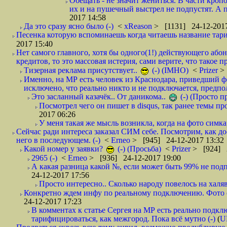
Обещать - не значит жениться. В части кропо
их и на пушечный выстрел не подпустят. А п
2017 14:58
Да это сразу ясно было (-)
<
xReason
> [1131] 24-12-2017
Песенка которую вспоминаешь когда читаешь название тар
2017 15:40
Нет самого главного, хотя бы одного(1!) действующего абон
кредитов, то это массовая истерия, сами верите, что такое п
Тизерная реклама присутствует..
(-) (IMHO)
<
Prizer
>
Именно, на МР есть человек из Краснодара, приведший ф
исключено, что реально никто и не подключается, предпол
Это засланный казачёк.. От даникома..
(-) (Просто 
Посмотрел чего он пишет в disqus, так ранее темы пр
2017 06:26
У меня такая же мысль возникла, когда на фото симкар
Сейчас ради интереса заказал СИМ себе. Посмотрим, как д
него в последующем. (-)
<
Erneo
> [945] 24-12-2017 13:32
Какой номер у заявки?
(-) (Просьба)
<
Prizer
> [924] 2
2965 (-)
<
Erneo
> [936] 24-12-2017 19:00
А какая разница какой №, если может быть 99% не подп
24-12-2017 17:56
Просто интересно.. Сколько народу повелось на халяв
Конкретно ждем инфу по реальному подключению. Фото симо
24-12-2017 17:23
В комментах к статье Сергея на МР есть реально подкл
тарифицироваться, как межгород. Пока всё мутно (-)
(
U