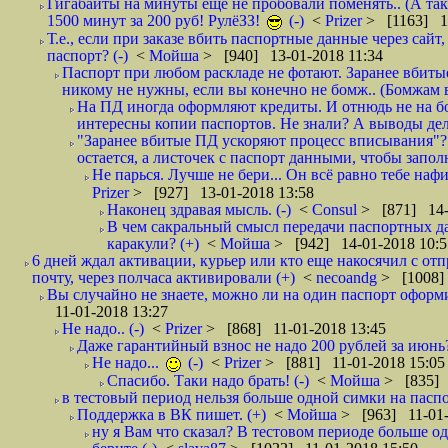
Гигабайты на минуты еще не пробовали поменять.. (А та
1500 минут за 200 руб! РулёЗЗ!
(-)
<
Prizer
> [1163] 1
Т.е., если при заказе вбить паспортные данные через сай
паспорт? (-)
<
Мойша
> [940] 13-01-2018 11:34
Паспорт при любом раскладе не фотают. Заранее вбит
никому не нужны, если вы конечно не бомж.. (Бомжам в
На ПД иногда оформляют кредиты. И отнюдь не на б
интересны копии паспортов. Не знали? А выводы дела
"Заранее вбитые ПД ускоряют процесс вписывания"?
остается, а листочек с паспорт данными, чтобы заполн
Не парься. Лучше не бери... Он всё равно тебе нафи
Prizer
> [927] 13-01-2018 13:58
Наконец здравая мысль. (-)
<
Consul
> [871] 14-
В чем сакральный смысл передачи паспортных да
каракули? (+)
<
Мойша
> [942] 14-01-2018 10:5
6 дней ждал активации, курьер или кто еще накосячил с от
почту, через полчаса активировали (+)
<
necoandg
> [1008]
Вы случайно не знаете, можно ли на один паспорт оформи
11-01-2018 13:27
Не надо.. (-)
<
Prizer
> [868] 11-01-2018 13:45
Даже гарантийный взнос не надо 200 рублей за июнь?
Не надо...
(-)
<
Prizer
> [881] 11-01-2018 15:05
Спасибо. Таки надо брать! (-)
<
Мойша
> [835] 
в тестовый период нельзя больше одной симки на паспор
Поддержка в ВК пишет. (+)
<
Мойша
> [963] 11-01-
ну я Вам что сказал? В тестовом периоде больше одн