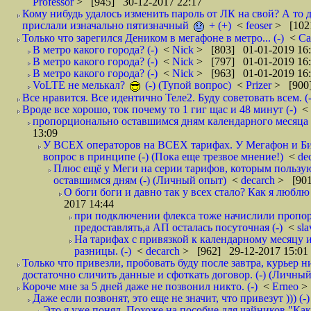
Professor
> [945] 30-12-2017 22:17
Кому нибудь удалось изменить пароль от ЛК на свой? А то 
прислали изначально пятизначный
+ (+)
<
feoser
> [102
Только что зарегился Деником в мегафоне в метро... (-)
<
С
В метро какого города? (-)
<
Nick
> [803] 01-01-2019 16
В метро какого города? (-)
<
Nick
> [797] 01-01-2019 16
В метро какого города? (-)
<
Nick
> [963] 01-01-2019 16
VoLTE не мелькал?
(-) (Тупой вопрос)
<
Prizer
> [900]
Все нравится. Все идентично Теле2. Буду советовать всем. (-
Вроде все хорошо, ток почему то 1 гиг щас и 48 минут (-)
<
пропорционально оставшимся дням календарного месяца в
13:09
У ВСЕХ операторов на ВСЕХ тарифах. У Мегафон и Би 
вопрос в принципе (-) (Пока еще трезвое мнение!)
<
de
Плюс ещё у Меги на серии тарифов, которым пользую
оставшимся дням (-) (Личный опыт)
<
decarch
> [901
О боги боги и давно так у всех стало? Как я люблю 
2017 14:44
при подключении флекса тоже начислили пропорц
предоставлять,а АП осталась посуточная (-)
<
sl
На тарифах с привязкой к календарному месяцу 
разницы. (-)
<
decarch
> [962] 29-12-2017 15:01
Только что привезли, пробовать буду после завтра, курьер н
достаточно сличить данные и сфоткать договор. (-) (Личный 
Короче мне за 5 дней даже не позвонил никто. (-)
<
Erneo
>
Даже если позвонят, это еще не значит, что привезут ))) (-)
Это я уже понял. Похоже на пособие для чайников "Как о