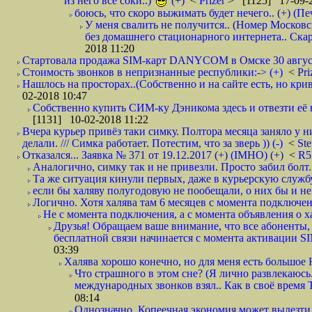
из него все соки..)
(+)
<
Prizer
> [1125] 17-09-2
боюсь, что скоро выжимать будет нечего.. (+) (Пе
У меня свалить не получится.. (Номер Московс
без домашнего стационарного интернета.. Ск
2018 11:20
Стартовала продажа SIM-карт DANYCOM в Омске 30 августа 
Стоимость звонков в непризнанные республики:-> (+)
<
Pri
Нашлось на просторах..(Собственно и на сайте есть, но криво. А наро
02-2018 10:47
Собственно купить СИМ-ку Дэникома здесь и отвезти её в
[1131] 10-02-2018 11:22
Вчера курьер привёз таки симку. Полтора месяца заняло у н
делали. /// Симка работает. Потестим, что за зверь )) (-)
<
St
Отказался... Заявка № 371 от 19.12.2017 (+) (IMHO) (+)
<
R
Аналогично, симку так и не привезли. Просто забил болт. 
Та же ситуация кинули первых, даже в курьерскую службу
если бы халяву полугодовую не пообещали, о них бы и не
Логично. Хотя халява там 6 месяцев с момента подключени
Не с момента подключения, а с момента объявления о хал
Друзья! Обращаем ваше внимание, что все абоненты, 
бесплатной связи начинается с момента активации 
03:39
Халява хорошо конечно, но для меня есть большое 
Что страшного в этом сне? (Я лично развлекаюсь.
международных звонков взял.. Как в своё время
08:14
Однозначно. Копеечная экономия может вылезти