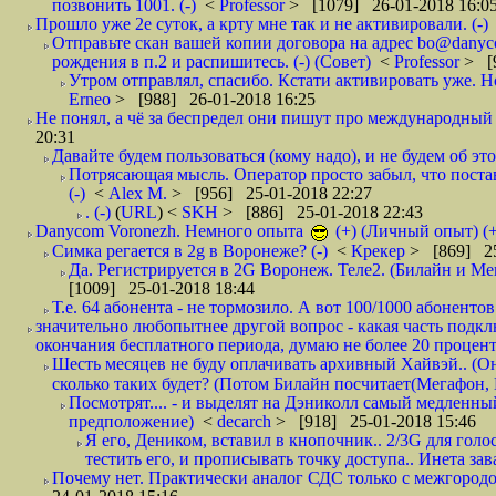
позвонить 1001. (-)
<
Professor
> [1079] 26-01-2018 16:0
Прошло уже 2е суток, а крту мне так и не активировали. (-)
Отправьте скан вашей копии договора на адрес bo@danyc
рождения в п.2 и распишитесь. (-) (Совет)
<
Professor
> [
Утром отправлял, спасибо. Кстати активировать уже. Но 
Erneo
> [988] 26-01-2018 16:25
Не понял, а чё за беспредел они пишут про международный 
20:31
Давайте будем пользоваться (кому надо), и не будем об этом
Потрясающая мысль. Оператор просто забыл, что постави
(-)
<
Alex M.
> [956] 25-01-2018 22:27
. (-)
(
URL
) <
SKH
> [886] 25-01-2018 22:43
Danycom Voronezh. Немного опыта
(+) (Личный опыт) (+
Симка регается в 2g в Воронеже? (-)
<
Крекер
> [869] 25
Да. Регистрируется в 2G Воронеж. Теле2. (Билайн и Мег
[1009] 25-01-2018 18:44
Т.е. 64 абонента - не тормозило. А вот 100/1000 абонентов
значительно любопытнее другой вопрос - какая часть подк
окончания бесплатного периода, думаю не более 20 проценто
Шесть месяцев не буду оплачивать архивный Хайвэй.. (Он 
сколько таких будет? (Потом Билайн посчитает(Мегафон, 
Посмотрят.... - и выделят на Дэниколл самый медленный
предположение)
<
decarch
> [918] 25-01-2018 15:46
Я его, Деником, вставил в кнопочник.. 2/3G для голо
тестить его, и прописывать точку доступа.. Инета зава
Почему нет. Практически аналог СДС только с межгородом.