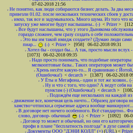
07-02-2018 21:56
Не понятно, как люди собираются бизнес делать. За два мес
привезли 01.02. после нескольких технических сбоев у дост
имхо, так все и задумывалось. Много шума. Из того что к
запуску уже многие будут наслышаны.. (-)
<
Prizer
> [112
Все будут наслышаны, что у этого Дынякома обслужива
гораздо сложнее, чем сразу создать о себе положительн
Это вы им такой имидж создаете? (Думаю люди сами оп
пиар...
(-)
<
Prizer
> [958] 06-02-2018 09:31
Хотел бы - создал бы... А так, просто мысли вслух 
[1073] 06-02-2018 09:35
Надо просто понимать, что подобные операторы 
мелкооптовые базы.. Таких операторов может быт
Хрень несёте какую-то... Я сравниваю с Йотой
(Ошибочка!)
<
decarch
> [1387] 06-02-2018 0
У Ёты и Мегафона,- один и тот же хозяин.. (-
Ну и что с того, что один? А ведут себя 
пунктам (-) (Ошибочка!)
<
decarch
> [1082
Подождём еще нескольких на каждой из 
движение все, конечная цель ничто... Образец договора н
хамство=отписки,а серьезные адреса вообще манкируют...
В договоре нет ничего особенного. Всё стандартно.. Фот
слово, договор- обычный
(-)
<
Prizer
> [1092] 06-0
Договор то может и обычный, но они его категоричес
профи в плане "бесплатность полгода" в духе самой 
Документы ООО "ДЭНИ КОЛЛ" (+)
(
URL
) <
Prize