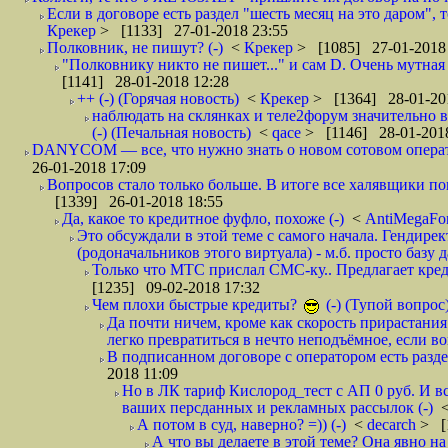
Если в договоре есть раздел "шесть месяц на это даром", т
Крекер
> [1133] 27-01-2018 23:55
Полковник, не пишут? (-)
<
Крекер
> [1085] 27-01-2018
"Полковнику никто не пишет..." и сам D. Очень мутная
[1141] 28-01-2018 12:28
++ (-) (Горячая новость)
<
Крекер
> [1364] 28-01-20
наблюдать на склянках и теле2форум значительно в
(-) (Печальная новость)
<
qace
> [1146] 28-01-2018
DANYCOM — все, что нужно знать о новом сотовом опера
26-01-2018 17:09
Вопросов стало только больше. В итоге все халявщики по
[1339] 26-01-2018 18:55
Да, какое то кредитное фуфло, похоже (-)
<
AntiMegaF
Это обсуждали в этой теме с самого начала. Гендире
(родоначальников этого виртуала) - м.б. просто базу 
Только что МТС прислал СМС-ку.. Предлагает кре
[1235] 09-02-2018 17:32
Чем плохи быстрые кредиты?
(-) (Тупой вопрос
Да почти ничем, кроме как скорость прирастани
легко превратиться в нечто неподъёмное, если вов
В подписанном договоре с оператором есть разде
2018 11:09
Но в ЛК тариф Кислород_тест с АП 0 руб. И вс
ваших персданных и рекламных рассылок (-)
А потом в суд, наверно? =)) (-)
<
decarch
> [
А что вы делаете в этой теме? Она явно на д