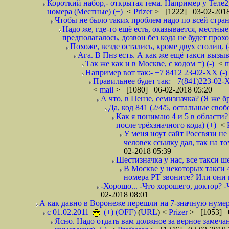
Короткий набор,- открытая тема. Например у Теле2
номера (Местные) (+)
<
Prizer
> [1222] 03-02-2018
Чтобы не было таких проблем надо по всей стране
Надо же, где-то ещё есть, оказывается, местны
предполагалось, дозвон без кода не будет проход
Похоже, везде остались, кроме двух столиц. 
Ага. В Пнз есть. А как же ещё такси вызыв
Так же как и в Москве, с кодом =) (-)
<
m
Например вот так:- +7 8412 23-02-ХХ (-
Правильнее будет так: +7(841)223-02-Х
<
mail
> [1080] 06-02-2018 05:20
А что, в Пензе, семизначка? (Я же бр
Да, код 841 (2/4/5, остальные сво
Как я понимаю 4 и 5 в области?
после трёхзначного кода) (+)
<
У меня ноут сайт Россвязи не
человек ссылку дал, так на то
02-2018 05:39
Шестизначка у нас, все такси ш
В Москве у некоторых такси 
номера РТ звоните? Или они в
-Хорошо... -Что хорошего, доктор? -
02-2018 08:01
А как давно в Воронеже перешли на 7-значную нумер
с 01.02.2011
(+) (OFF)
(
URL
) <
Prizer
> [1053] 0
Ясно. Надо отдать вам должное за верное замечан