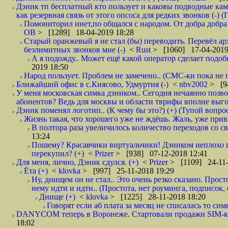
Дэник тп бесплатный кто пользует и каковы подводные кам
как резервная связь от этого опсоса для редких звонков (-) (
Помониторил инет,по общался с народом. От добра добра 
ОВ
> [1289] 18-04-2019 18:28
Старый оранжевый я не стал (бы) переводить. Перевёл а
безлимитных звонков мне (-)
<
Rust
> [1060] 17-04-2019
А я подожду.. Может ещё какой оператор сделает подо
2019 18:50
Народ пользует. Проблем не замечено.. (СМС-ки пока не п
Ближайший офис в с.Киясово, Удмуртия (-)
<
nbv2002
> [9
У меня московская симка дэником.. Сегодня нечаянно позво
абонентов? Ведь для москвы и области тврифы вполне выго
Дэник поменял логотип.. (К чему бы это?) (+) (Тупой вопро
Жизнь такая, что хорошего уже не ждёшь. Жаль, уже привы
В полтора раза увеличилось количество переходов со
13:24
Пошему? Красавчики виртуальчики! Дэником неплохо п
перекупил? (+)
<
Prizer
> [938] 07-12-2018 12:41
Для меня, лично, Дэник сдулся. (+)
<
Prizer
> [1109] 24-11-
Ёта (+)
<
klovka
> [997] 25-11-2018 19:29
Ну, днищем он не стал.. Это очень резко сказано. Прос
нему идти и идти.. (Простота, нет роуминга, подписок
Днище (+)
<
klovka
> [1225] 28-11-2018 18:20
Говорят если аб плата за месяц не списалась то симк
DANYCOM теперь в Воронеже. Стартовали продажи SIM-карт
18:02