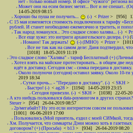
нет - только новый номер. В офисе "чужого" региона во
Может они на есим бизнес метят... Вот и не спешат.. (О
14-05-2019 08:15
Хорошо бы пуша не получить...
(-)
<
Prizer
> [956] 13
С 15 мая изменяется стоимость подключения к тарифу «Бесп
рублей. И станет необходимо ежемесячно и тратить, и попол
Так народ ломанулся... Это сладкое слово халява... (-)
<
Pr
Все еще хуже: это интриги архангельского дилера. (+)
(
Номанн! Так держать!
(-) (IMHO)
<
Prizer
> [1011
Все не так как на самом деле: Даня подтвердил, чт
[1018] 18-05-2019 11:19
Это сладкое слово "Халява" - тариф Бесплатный (+) (Личны
Хотел взять на майские протестировать... в общем две не
идёт в доставку. Сегодня смс - симка передана в доставку.
Около полуночи (сегодня) оставил заявку. Около 10-ти у
2019 18:34
Сутки прочь... - "Передано в доставку". (-)
<
SKH
> 
Быстро! (-)
<
ag28
> [1194] 14-05-2019 23:15
Сегодня привезли. (-)
<
SKH
> [1038] 22-05-20
А кто нибудь пользовался data-роумингом в других странах?
Steuer
> [954] 26-04-2019 08:57
2р/мегабайт? Ну это если интернетом совсем не пользовать
[1001] 06-06-2019 17:00
Пользовались (Мой приятель, ездил с моей СИМкой, тогд
Хм. Получается, что симкарты Дэни можно хоть в газетных к
договором? (+) (Просьба)
<
b13
> [934] 26-04-2019 08:20