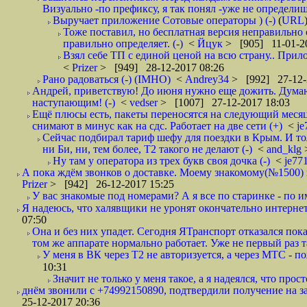
Визуально -по префиксу, я так понял -уже не определи
Выручает приложение Сотовые операторы ) (-)
(
URL
Тоже поставил, но бесплатная версия неправильно
правильно определяет. (-)
<
Йцук
> [905] 11-01-2
Взял себе ТП с единой ценой на всю страну.. При
<
Prizer
> [949] 28-12-2017 08:26
Рано радоваться (-) (IMHO)
<
Andrey34
> [992] 27-12-
Андрей, приветствую! До июня нужно еще дожить. Думаю 
наступающим! (-)
<
vedser
> [1007] 27-12-2017 18:03
Ещё плюсы есть, пакеты переносятся на следующий месяц 
снимают в минус как на сдс. Работает на две сети (+)
<
j
Сейчас подбирал тариф шефу для поездки в Крым. И то
ни Би, ни, тем более, Т2 такого не делают (-)
<
and_klg
Ну там у оператора из трех букв своя дочка (-)
<
je77
А пока ждём звонков о доставке. Моему знакомому(№1500) поз
Prizer
> [942] 26-12-2017 15:25
У вас знакомые под номерами? А я все по старинке - по 
Я надеюсь, что халявщики не уронят окончательно интернет 
07:50
Она и без них упадет. Сегодня ЯТранспорт отказался пока
том же аппарате нормально работает. Уже не первый раз т
У меня в ВК через Т2 не авторизуется, а через МТС - 
10:31
Значит не только у меня такое, а я надеялся, что просто
днём звонили с +74992150890, подтвердили получение на зав
25-12-2017 20:36