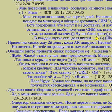
29-12-2017 09:35
Мне позвонили, извинились, сослались на много заказ
(-)
<
Prizer
> [878] 29-12-2017 09:36
Мне сегодня позвонили, т.е. через 6 дней. Не изв
попадут на межгород и обещали доставить СИМ "где
Есть подозрения, что могут и не доставить. И взят
отписался, те что якобы получили СИМ-ки, всего 
Ага, засланный казачек))) Ну вы блин даете)) (-
В каждой шутке есть доля шутки..
(-) (Ш
Привез чел симку, жду 2й день , когда АК ивируют. Первый р
Но ничего.. На тебе потренеруются, нам влёт подключать б
Обещали завтра привезти симку, посмотрим (-)
<
xReason
>
Ждём. Живой отзыв лучше тонн предположений. Морду ли
Так пока и курьера я не видел ))) (-)
<
xReason
> [934] 
Опять звонили и опять пытались назначить доставку. 
Маразм крепчал: "Для удобства абонентов, мы запу
своего заказа" !!! см. ссылку (-)
(
URL
) <
ОВ
> [976
Это вообще чё за .... ? (+)
<
xReason
> [1012] 28
Поле Чудес. Угадал все буквы, но не смог наз
получается краснодарская, а не московская...
Для голосового общения в домашней сети такие тарифы не о
Хз, у меня московский регион. Да и у всех пакеты минут. 
28-12-2017 14:26
Оператор, оказался лакмусом.. После первого июня, не бу
поездках и отсутствие межгорода, как такового и роуминга.
Зашибись перспектива... Перед каждым звонком проверят