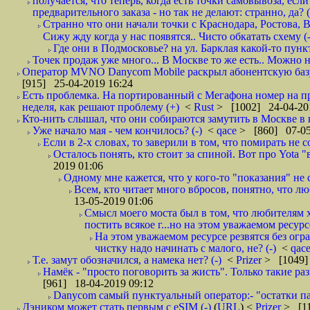
получается, что теперь, когда есть точки самовывоза, есл
предварительного заказа - но так не делают: странно, да? (
Странно что они начали точки с Краснодара, Ростова,
Сижу жду когда у нас появятся.. Чисто обкатать схему (-
Где они в Подмосковье? на ул. Барклая какой-то пункт
Точек продаж уже много... В Москве то же есть.. Можно на
Оператор MVNO Danycom Mobile раскрыл абонентскую базу.
[915] 25-04-2019 16:24
Есть проблемка. На портированный с Мегафона номер на при
неделя, как решают проблему (+)
<
Rust
> [1002] 24-04-20
Кто-нить слышал, что они собираются замутить в Москве в к
Уже начало мая - чем кончилось? (-)
<
qace
> [860] 07-05
Если в 2-х словах, то заверили в том, что помирать не с
Осталось понять, кто стоит за спиной. Вот про Yota "
2019 01:06
Одному мне кажется, что у кого-то "показания" не с
Всем, кто читает много вбросов, понятно, что люб
13-05-2019 01:06
Смысл моего моста был в том, что любителям х
постить всякое г...но на этом уважаемом ресурсе.
На этом уважаемом ресурсе резвятся без огр
чистку надо начинать с малого, не? (-)
<
qac
Т.е. замут обозначился, а намека нет? (-)
<
Prizer
> [1049]
Намёк - "просто поговорить за жисть". Только такие ра
[961] 18-04-2019 09:12
Danycom самый пунктуальный оператор:- "остатки па
Дэником может стать первым с еSIM (-)
(
URL
) <
Prizer
> [11