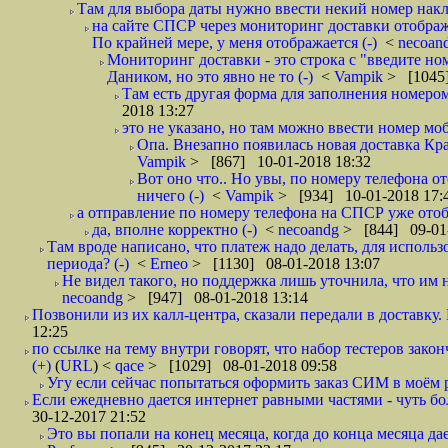
Там для выбора даты нужно ввести некий номер накла
на сайте СПСР через мониторинг доставки отображ
По крайней мере, у меня отображается (-)
<
necoan
Мониторинг доставки - это строка с "введите но
Даником, но это явно не то (-)
<
Vampik
> [1045]
Там есть другая форма для заполнения номером 
2018 13:27
это не указано, но там можно ввести номер моб
Опа. Внезапно появилась новая доставка Кра
Vampik
> [867] 10-01-2018 18:32
Вот оно что.. Но увы, по номеру телефона о
ничего (-)
<
Vampik
> [934] 10-01-2018 17:
а отправление по номеру телефона на СПСР уже отоб
да, вполне корректно (-)
<
necoandg
> [844] 09-01
Там вроде написано, что платеж надо делать, для использ
периода? (-)
<
Erneo
> [1130] 08-01-2018 13:07
Не видел такого, но поддержка лишь уточнила, что им 
necoandg
> [947] 08-01-2018 13:14
Позвонили из их калл-центра, сказали передали в доставку. И
12:25
по ссылке на тему внутри говорят, что набор тестеров зак
(+)
(
URL
) <
qace
> [1029] 08-01-2018 09:58
Угу если сейчас попытаться оформить заказ СИМ в моём р
Если ежедневно дается интернет равными частями - чуть боле
30-12-2017 21:52
Это вы попали на конец месяца, когда до конца месяца дае