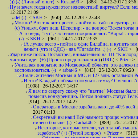
))) (-) (Личный опыт)
<
Ruslan99
> [888] 24-12-2017 23:56
Ну и зачем тогда нужен этот неизвестный виртуал? Если м
12-2017 21:09
del (-)
<
SKH
> [950] 24-12-2017 23:48
Можно? Вот так вот просто, - пойти на сайт оператора, и л
(с) Уильям, брат наш, Шекспир; - на вопрос "Зачем тогда 
А то ведь, "тут", частенько покрикивают: "Воры! - тариф-
(-)
<
SKH
> [961] 24-12-2017 23:35
(А лучше всего - пойти в офис Билайна, и купить там 
деньги (что и СДС) - два "Гигабайта".) (-)
<
SKH
> [
Удар ниже пояса. Посмотрел, внимательно на ТП "Кислород"
чистом виде.. (+) (Просто предположение)
(
URL
) <
Prizer
> 
Учитывая покрытие по Московской области, это далеко н
воспользоваться. (-)
<
arbat46
> [843] 25-12-2017 09:20
20 млн. жителей Москвы и МО, и 127 млн. остальной Рос
И что? Каждый побежал покупать симку? Смешно. А вт
[1008] 26-12-2017 14:17
Я вам по секрету скажу что "взятие" Москвы было 
повысив конкуренцию. Потом поднять статус Теле2 
[914] 26-12-2017 14:27
Операторы в Москве зарабатывают до 40% всей пр
2017 01:13
Секретный вы наш! Всё намного проще: мотиваци
ничего больше. (-)
<
arbat46
> [889] 26-12-2017 
Некоторые, которые хотели, тупо зарабатывать 
заработал? (+) (Тупой вопрос)
<
Prizer
> [915]