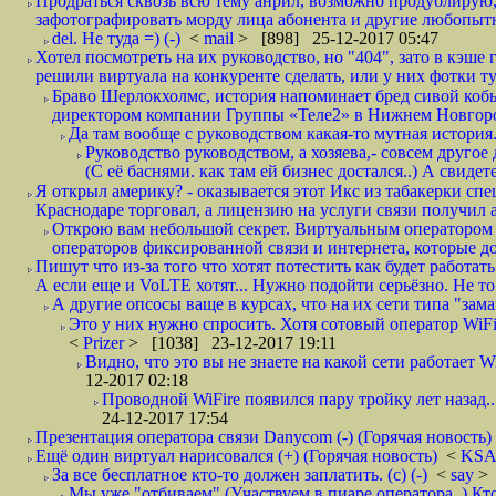
Продраться сквозь всю тему анрил, возможно продублирую,
зафотографировать морду лица абонента и другие любопытн
del. Не туда =) (-)
<
mail
> [898] 25-12-2017 05:47
Хотел посмотреть на их руководство, но "404", зато в кэше
решили виртуала на конкуренте сделать, или у них фотки т
Браво Шерлокхолмс, история напоминает бред сивой кобы
директором компании Группы «Теле2» в Нижнем Новгород
Да там вообще с руководством какая-то мутная история.
Руководство руководством, а хозяева,- совсем другое
(С её баснями. как там ей бизнес достался..) А свидет
Я открыл америку? - оказывается этот Икс из табакерки спе
Краснодаре торговал, а лицензию на услуги связи получил а
Открою вам небольшой секрет. Виртуальным оператором с
операторов фиксированной связи и интернета, которые до 
Пишут что из-за того что хотят потестить как будет работать
А если еще и VoLTE хотят... Нужно подойти серьёзно. Не то 
А другие опсосы ваще в курсах, что на их сети типа "зам
Это у них нужно спросить. Хотя сотовый оператор WiFire
<
Prizer
> [1038] 23-12-2017 19:11
Видно, что это вы не знаете на какой сети работает W
12-2017 02:18
Проводной WiFire появился пару тройку лет назад...
24-12-2017 17:54
Презентация оператора связи Danycom (-) (Горячая новость)
Ещё один виртуал нарисовался (+) (Горячая новость)
<
KS
За все бесплатное кто-то должен заплатить. (с) (-)
<
say
> 
Мы уже "отбиваем" (Участвуем в пиаре оператора..) Кт