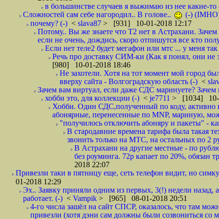
в большинстве случаев я выжимаю из нее какие-то со
Сложностей сам себе нагородил.. В голове..
(-) (IMHO
почему? (-)
<
slava87
> [931] 10-01-2018 12:17
Потому.. Вы же знаете что Т2 нет в Астрахани. Зачем
если не очень, дождись, скоро отпишутся все кто полу
Если нет теле2 будет мегафон или мтс ... у меня так 
Речь про доставку СИМ-ки (Как я понял, они не з
[980] 10-01-2018 18:46
Не захотели. Хотя на тот момент мой город бы
вверху сайта - Волгоградскую область (-)
<
sla
Зачем вам виртуал, если даже СДС маринуете? Зачем 
хобби это, для коллекции (-)
<
je7711
> [1034] 10-
Хобби. Один СДС,полученный по коду, активно и
абонярные, перенесенные по MNP, мариную, може
"получилось отключить абоняру и пакеты" - как
В стародавние времена тарифа была такая те
звонить только на МТС, на остальных по 2 руб
В Астрахани на другие местные - по рубл
без роуминга. 72р капает по 20%, обязан т
2018 22:07
Привезли таки в пятницу еще, сеть телефон видит, но симку
01-2018 12:29
Эх.. Заявку приняли одним из первых, 3(!) недели назад, 
работает. (-)
<
Vampik
> [965] 08-01-2018 20:51
4-го числа зашёл на сайт СПСР, оказалось, что там мож
привезли (хотя дэни сам должны были созвониться со мн