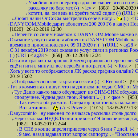
У мобильного оператора долгов скорее всего и нет
рассылку по базе мтс (-)
<
lev
> [808] 20-08-2020 
кстати, да. он ведь на хребте теле2 сидит (-)
(
URL
)
Любят наши ОпСоСы выстрелить себе в ногу...
(-)
<
DANYCOM.Mobile дарит абонентам 200 200 Гб в канун Нового
[1020] 26-12-2019 12:30
Перейти со своим номером к DANYCOM.Mobile можно в 5
Оказание услуг связи для абонентов DANYCOM.Mobile на 
временно приостановлено с 09.01.2020 г. (+)
(
URL
) <
ag28
>
С 31 декабря 2019 года оказание услуг связи в регионах Рос
(-)
(
URL
) <
ag28
> [859] 26-12-2019 12:24
Остатки трафика за прошлый месяц прикольно перенесли. Ф
ещё и гиги в минуты все перевёл и потратил. (-)
<
Rust
> [
Хоть у кого то отображается в ЛК расход трафика онлайн? О
2019 15:02
Отображается после закрытия сессии (-)
<
Reeboot
> [917
Тут в комментах пишут, что на дэником не ходят СМС от Мо
Тут Даню как-то мало обсуждают, но СИМ-СИМ обсуждали 
сподручнее. Чудны дела твои, Ячейки!.. (-)
<
qace
> [953]
Так нечего обсужжать.. Оператор простой как палка-верё
Вот и тишина..
(-)
<
Prizer
> [1013] 18-05-2019 13:
Danycominfo - ну наконец-то началась рассылка столь дол
Через сколько НЕДЕЛЬ они привозят? Я больше месяца жду,
[982] 13-05-2019 22:44
В СПб в конце апреля привезли через 6 или 7 дней. (-)
9 мес. назад задавал этот вопрос саппорту... - "Восст