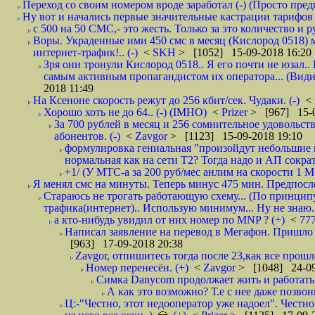
Переход со своим номером вроде заработал (-) (Просто пре
Ну вот и начались первые значительные кастрации тарифов 
с 500 на 50 СМС,- это жесть. Только за это количество и ру
Воры. Украденные ими 450 смс в месяц (Кислород 0518) 
интернет-трафик!.. (-)
<
SKH
> [1052] 15-09-2018 16:20
Зря они тронули Кислород 0518.. Я его почти не юзал.. 
самым активным пропагандистом их оператора... (Видим
2018 11:49
На Ксеноне скорость режут до 256 кбит/сек. Чудаки. (-)
<
Хорошо хоть не до 64.. (-) (IMHO)
<
Prizer
> [967] 15-0
За 700 рублей в месяц и 256 сомнительное удовольст
абонентов. (-)
<
Zavgor
> [1123] 15-09-2018 19:10
формулировка гениальная "произойдут небольшие из
нормальная как на сети Т2? Тогда надо и АП сократ
+1/ (У МТС-а за 200 руб/мес анлим на скорости 1 Мб
Я менял смс на минуты. Теперь минус 475 мин. Предпослед
Стараюсь не трогать работающую схему... (По принципу
трафика(интернет).. Использую минимум... Ну не знаю..
а кто-нибудь увидил от них номер по MNP ? (+)
<
77
Написал заявление на перевод в Мегафон. Пришло 
[963] 17-09-2018 20:38
Zavgor, отпишитесь тогда после 23,как все прошло
Номер перенесён. (+)
<
Zavgor
> [1048] 24-09
Симка Danycom продолжает жить и работать 
А как это возможно? Т.е с нее даже позвон
Ц:-"Честно, этот недооператор уже надоел". Честно