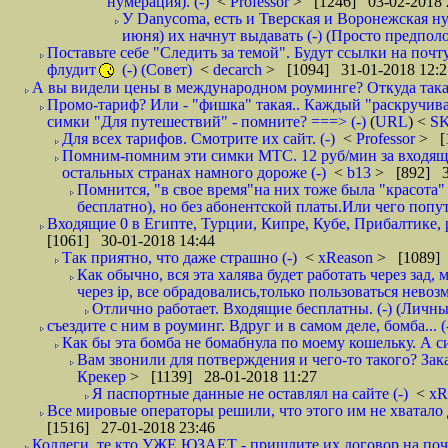
нумерация). (-)
<
Professor
> [1246] 03-02-2018 
У Danycoma, есть и Тверская и Воронежская ну
июня) их начнут выдавать (-) (Просто предпол
Поставьте себе "Следить за темой". Будут ссылки на почт
флудит
(-) (Совет)
<
decarch
> [1094] 31-01-2018 12:2
А вы видели цены в международном роуминге? Откуда такая
Промо-тариф? Или - "фишка" такая.. Каждый "раскручивае
симки "Для путешествий" - помните? ===> (-)
(
URL
) <
S
Для всех тарифов. Смотрите их сайт. (-)
<
Professor
> [
Помним-помним эти симки МТС. 12 руб/мин за входящие и
остальных странах намного дороже (-)
<
b13
> [892] 3
Помнится, "в свое время"на них тоже была "красота
бесплатно), но без абонентской платы.Или чего попут
Входящие 0 в Египте, Турции, Кипре, Кубе, Прибалтике, р
[1061] 30-01-2018 14:44
Так приятно, что даже страшно (-)
<
xReason
> [1089] 
Как обычно, вся эта халява будет работать через зад
через ip, все обрадовались,только пользоваться нево
Отлично работает. Входящие бесплатны. (-) (Личн
съездите с ним в роуминг. Вдруг и в самом деле, бомба... (
Как бы эта бомба не бомабнула по моему кошельку. А си
Вам звонили для потверждения и чего-то такого? Зака
Крекер
> [1139] 28-01-2018 11:27
Я паспортные данные не оставлял на сайте (-)
<
xR
Все мировые операторы решили, что этого им не хватало 
[1516] 27-01-2018 23:46
Коллеги, те кто УЖЕ ЮЗАЕТ - пришлите их договор на почту