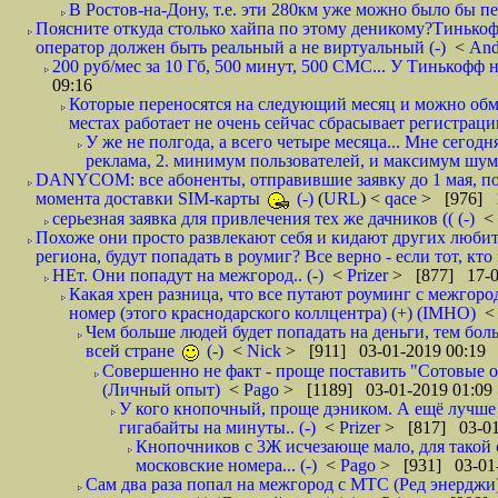
В Ростов-на-Дону, т.е. эти 280км уже можно было бы пеш
Поясните откуда столько хайпа по этому деникому?Тинькоф
оператор должен быть реальный а не виртуальный (-)
<
And
200 руб/мес за 10 Гб, 500 минут, 500 СМС... У Тинькофф не
09:16
Которые переносятся на следующий месяц и можно обмен
местах работает не очень сейчас сбрасывает регистрацию
У же не полгода, а всего четыре месяца... Мне сегод
реклама, 2. минимум пользователей, и максимум шума.
DANYCOM: все абоненты, отправившие заявку до 1 мая, пол
момента доставки SIM-карты
(-)
(
URL
) <
qace
> [976] 1
серьезная заявка для привлечения тех же дачников (( (-)
<
Похоже они просто развлекают себя и кидают других любител
региона, будут попадать в роумиг? Все верно - если тот, кто вам звони 
НЕт. Они попадут на межгород.. (-)
<
Prizer
> [877] 17-0
Какая хрен разница, что все путают роуминг с межгор
номер (этого краснодарского коллцентра) (+) (IMHO)
Чем больше людей будет попадать на деньги, тем бо
всей стране
(-)
<
Nick
> [911] 03-01-2019 00:19
Совершенно не факт - проще поставить "Сотовые опе
(Личный опыт)
<
Pago
> [1189] 03-01-2019 01:09
У кого кнопочный, проще дэником. А ещё лучше 
гигабайты на минуты.. (-)
<
Prizer
> [817] 03-01
Кнопочников с 3Ж исчезающе мало, для такой 
московские номера... (-)
<
Pago
> [931] 03-01-
Сам два раза попал на межгород с МТС (Ред энерджи) 