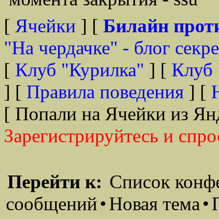
[
Ячейки
] [
Билайн прот
"На чердачке" - блог секр
[
Клуб "Курилка"
] [
Клуб 
] [
Правила поведения
] [
[ Попали на Ячейки из Ян
Зарегистрируйтесь и спро
Перейти к:
Список конф
сообщений
•
Новая тема
•