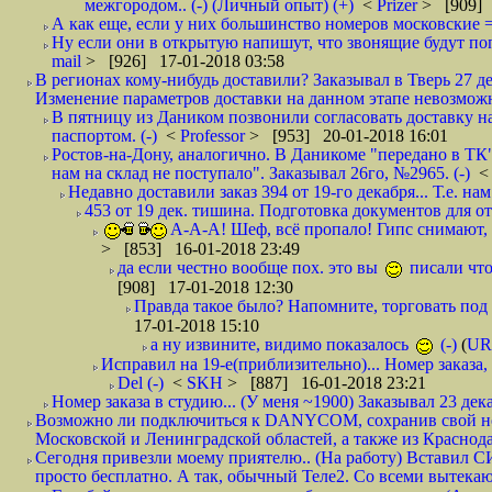
межгородом.. (-) (Личный опыт) (+)
<
Prizer
> [909] 
А как еще, если у них большинство номеров московские =
Ну если они в открытую напишут, что звонящие будут поп
mail
> [926] 17-01-2018 03:58
В регионах кому-нибудь доставили? Заказывал в Тверь 27 де
Изменение параметров доставки на данном этапе невозможн
В пятницу из Даником позвонили согласовать доставку н
паспортом. (-)
<
Professor
> [953] 20-01-2018 16:01
Ростов-на-Дону, аналогично. В Даникоме "передано в ТК"
нам на склад не поступало". Заказывал 26го, №2965. (-)
Недавно доставили заказ 394 от 19-го декабря... Т.е. нам
453 от 19 дек. тишина. Подготовка документов для от
А-А-А! Шеф, всё пропало! Гипс снимают, к
> [853] 16-01-2018 23:49
да если честно вообще пох. это вы
писали что
[908] 17-01-2018 12:30
Правда такое было? Напомните, торговать под
17-01-2018 15:10
а ну извините, видимо показалось
(-)
(
UR
Исправил на 19-е(приблизительно)... Номер заказа, 
Del (-)
<
SKH
> [887] 16-01-2018 23:21
Номер заказа в студию... (У меня ~1900) Заказывал 23 дека
Возможно ли подключиться к DANYCOM, сохранив свой номе
Московской и Ленинградской областей, а также из Краснода
Сегодня привезли моему приятелю.. (На работу) Вставил СИ
просто бесплатно. А так, обычный Теле2. Со всеми вытек