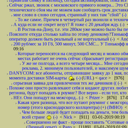
Привезли симку в пятницу, сегодня активировали, пока все 
Сейчас ржал, звонок с московского прямого номера... Это С
технического сбоя мы не можем вам сообщить срок доставки
мне слово в слово сегодня, странный у них там "сбой" (-)
То же самое. Причем в четвертый раз звонили и техниче
А куда если не секрет везут? Я тоже с 20 декабря жду. (-)
В Ростов-на-Дону, т.е. эти 280км уже можно было бы пеш
Поясните откуда столько хайпа по этому деникому?Тинькоф
оператор должен быть реальный а не виртуальный (-)
<
And
200 руб/мес за 10 Гб, 500 минут, 500 СМС... У Тинькофф не
09:16
Которые переносятся на следующий месяц и можно обмен
местах работает не очень сейчас сбрасывает регистрацию
У же не полгода, а всего четыре месяца... Мне сегод
реклама, 2. минимум пользователей, и максимум шума.
DANYCOM: все абоненты, отправившие заявку до 1 мая, пол
момента доставки SIM-карты
(-)
(
URL
) <
qace
> [976] 1
серьезная заявка для привлечения тех же дачников (( (-)
<
Похоже они просто развлекают себя и кидают других любител
региона, будут попадать в роумиг? Все верно - если тот, кто вам звони 
НЕт. Они попадут на межгород.. (-)
<
Prizer
> [876] 17-0
Какая хрен разница, что все путают роуминг с межгор
номер (этого краснодарского коллцентра) (+) (IMHO)
Чем больше людей будет попадать на деньги, тем бо
всей стране
(-)
<
Nick
> [911] 03-01-2019 00:19
Совершенно не факт - проще поставить "Сотовые опе
(Личный опыт)
<
Pago
> [1189] 03-01-2019 01:09