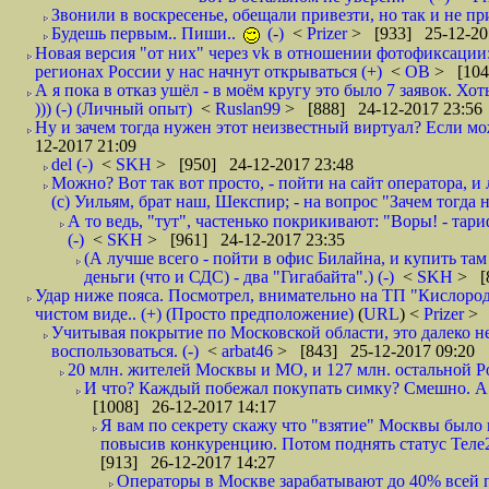
Звонили в воскресенье, обещали привезти, но так и не при
Будешь первым.. Пиши..
(-)
<
Prizer
> [933] 25-12-20
Новая версия "от них" через vk в отношении фотофиксаци
регионах России у нас начнут открываться (+)
<
ОВ
> [104
А я пока в отказ ушёл - в моём кругу это было 7 заявок. Х
))) (-) (Личный опыт)
<
Ruslan99
> [888] 24-12-2017 23:56
Ну и зачем тогда нужен этот неизвестный виртуал? Если м
12-2017 21:09
del (-)
<
SKH
> [950] 24-12-2017 23:48
Можно? Вот так вот просто, - пойти на сайт оператора, и л
(с) Уильям, брат наш, Шекспир; - на вопрос "Зачем тогда 
А то ведь, "тут", частенько покрикивают: "Воры! - тариф-
(-)
<
SKH
> [961] 24-12-2017 23:35
(А лучше всего - пойти в офис Билайна, и купить там 
деньги (что и СДС) - два "Гигабайта".) (-)
<
SKH
> [
Удар ниже пояса. Посмотрел, внимательно на ТП "Кислород"
чистом виде.. (+) (Просто предположение)
(
URL
) <
Prizer
> 
Учитывая покрытие по Московской области, это далеко н
воспользоваться. (-)
<
arbat46
> [843] 25-12-2017 09:20
20 млн. жителей Москвы и МО, и 127 млн. остальной Рос
И что? Каждый побежал покупать симку? Смешно. А вт
[1008] 26-12-2017 14:17
Я вам по секрету скажу что "взятие" Москвы было 
повысив конкуренцию. Потом поднять статус Теле2 
[913] 26-12-2017 14:27
Операторы в Москве зарабатывают до 40% всей пр