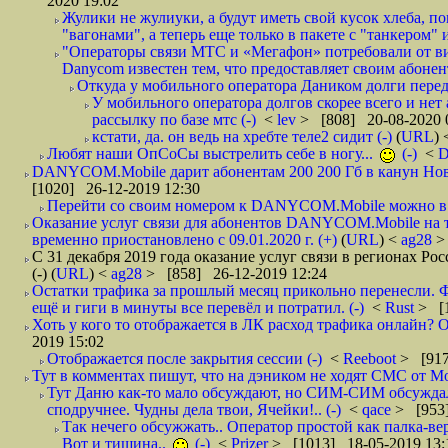
2020 19:02
Жулики не жулиуки, а будут иметь свой кусок хлеба, 
"вагонами", а теперь еще только в пакете с "танкером" и
"Операторы связи МТС и «Мегафон» потребовали от вир
Danycom известен тем, что предоставляет своим абонент
Откуда у мобильного оператора Даником долги перед
У мобильного оператора долгов скорее всего и нет
рассылку по базе мтс (-)
<
lev
> [808] 20-08-2020 
кстати, да. он ведь на хребте теле2 сидит (-)
(
URL
)
Любят наши ОпСоСы выстрелить себе в ногу...
(-)
<
DANYCOM.Mobile дарит абонентам 200 200 Гб в канун Нового
[1020] 26-12-2019 12:30
Перейти со своим номером к DANYCOM.Mobile можно в 5
Оказание услуг связи для абонентов DANYCOM.Mobile на 
временно приостановлено с 09.01.2020 г. (+)
(
URL
) <
ag28
>
С 31 декабря 2019 года оказание услуг связи в регионах Рос
(-)
(
URL
) <
ag28
> [858] 26-12-2019 12:24
Остатки трафика за прошлый месяц прикольно перенесли. Ф
ещё и гиги в минуты все перевёл и потратил. (-)
<
Rust
> [
Хоть у кого то отображается в ЛК расход трафика онлайн? О
2019 15:02
Отображается после закрытия сессии (-)
<
Reeboot
> [917
Тут в комментах пишут, что на дэником не ходят СМС от Мо
Тут Даню как-то мало обсуждают, но СИМ-СИМ обсуждали 
сподручнее. Чудны дела твои, Ячейки!.. (-)
<
qace
> [953]
Так нечего обсужжать.. Оператор простой как палка-верё
Вот и тишина..
(-)
<
Prizer
> [1013] 18-05-2019 13: