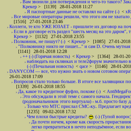
Вам звонили для потверждения и чего-то такого? Зака
Крекер
> [1139] 28-01-2018 11:27
Я паспортные данные не оставлял на сайте (-)
<
xR
Все мировые операторы решили, что этого им не хватало 
[1516] 27-01-2018 23:46
Коллеги, те кто УЖЕ ЮЗАЕТ - пришлите их договор на почту
Если в договоре есть раздел "шесть месяц на это даром", т
Крекер
> [1132] 27-01-2018 23:55
Полковник, не пишут? (-)
<
Крекер
> [1085] 27-01-2018
"Полковнику никто не пишет..." и сам D. Очень мутная
[1141] 28-01-2018 12:28
++ (-) (Горячая новость)
<
Крекер
> [1364] 28-01-20
наблюдать на склянках и теле2форум значительно в
(-) (Печальная новость)
<
qace
> [1146] 28-01-2018
DANYCOM — все, что нужно знать о новом сотовом опера
26-01-2018 17:09
Вопросов стало только больше. В итоге все халявщики по
[1339] 26-01-2018 18:55
Да, какое то кредитное фуфло, похоже (-)
<
AntiMegaF
Это обсуждали в этой теме с самого начала. Гендире
(родоначальников этого виртуала) - м.б. просто базу 
Только что МТС прислал СМС-ку.. Предлагает кре
[1235] 09-02-2018 17:32
Чем плохи быстрые кредиты?
(-) (Тупой вопрос
Да почти ничем, кроме как скорость прирастани
легко превратиться в нечто неподъёмное, если вов