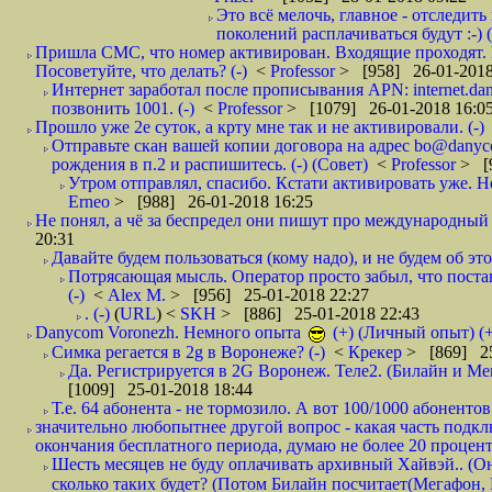
Это всё мелочь, главное - отследит
поколений расплачиваться будут :-) (
Пришла СМС, что номер активирован. Входящие проходят. И
Посоветуйте, что делать? (-)
<
Professor
> [958] 26-01-2018
Интернет заработал после прописывания APN: internet.da
позвонить 1001. (-)
<
Professor
> [1079] 26-01-2018 16:0
Прошло уже 2е суток, а крту мне так и не активировали. (-)
Отправьте скан вашей копии договора на адрес bo@danyc
рождения в п.2 и распишитесь. (-) (Совет)
<
Professor
> [
Утром отправлял, спасибо. Кстати активировать уже. Но 
Erneo
> [988] 26-01-2018 16:25
Не понял, а чё за беспредел они пишут про международный 
20:31
Давайте будем пользоваться (кому надо), и не будем об этом
Потрясающая мысль. Оператор просто забыл, что постави
(-)
<
Alex M.
> [956] 25-01-2018 22:27
. (-)
(
URL
) <
SKH
> [886] 25-01-2018 22:43
Danycom Voronezh. Немного опыта
(+) (Личный опыт) (+
Симка регается в 2g в Воронеже? (-)
<
Крекер
> [869] 25
Да. Регистрируется в 2G Воронеж. Теле2. (Билайн и Мег
[1009] 25-01-2018 18:44
Т.е. 64 абонента - не тормозило. А вот 100/1000 абонентов
значительно любопытнее другой вопрос - какая часть подк
окончания бесплатного периода, думаю не более 20 проценто
Шесть месяцев не буду оплачивать архивный Хайвэй.. (Он 
сколько таких будет? (Потом Билайн посчитает(Мегафон, 