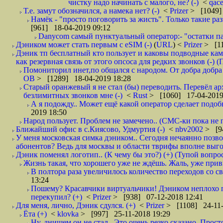
чистку надо начинать с малого, не? (-)
<
qac
Т.е. замут обозначился, а намека нет? (-)
<
Prizer
> [1049]
Намёк - "просто поговорить за жисть". Только такие ра
[961] 18-04-2019 09:12
Danycom самый пунктуальный оператор:- "остатки па
Дэником может стать первым с еSIM (-)
(
URL
) <
Prizer
> [11
Дэник тп бесплатный кто пользует и каковы подводные кам
как резервная связь от этого опсоса для редких звонков (-) (
Помониторил инет,по общался с народом. От добра добра 
ОВ
> [1289] 18-04-2019 18:28
Старый оранжевый я не стал (бы) переводить. Перевёл а
безлимитных звонков мне (-)
<
Rust
> [1060] 17-04-2019
А я подожду.. Может ещё какой оператор сделает подо
2019 18:50
Народ пользует. Проблем не замечено.. (СМС-ки пока не п
Ближайший офис в с.Киясово, Удмуртия (-)
<
nbv2002
> [9
У меня московская симка дэником.. Сегодня нечаянно позво
абонентов? Ведь для москвы и области тврифы вполне выго
Дэник поменял логотип.. (К чему бы это?) (+) (Тупой вопро
Жизнь такая, что хорошего уже не ждёшь. Жаль, уже привы
В полтора раза увеличилось количество переходов со
13:24
Пошему? Красавчики виртуальчики! Дэником неплохо п
перекупил? (+)
<
Prizer
> [938] 07-12-2018 12:41
Для меня, лично, Дэник сдулся. (+)
<
Prizer
> [1108] 24-11-
Ёта (+)
<
klovka
> [997] 25-11-2018 19:29
Ну, днищем он не стал.. Это очень резко сказано. Прос