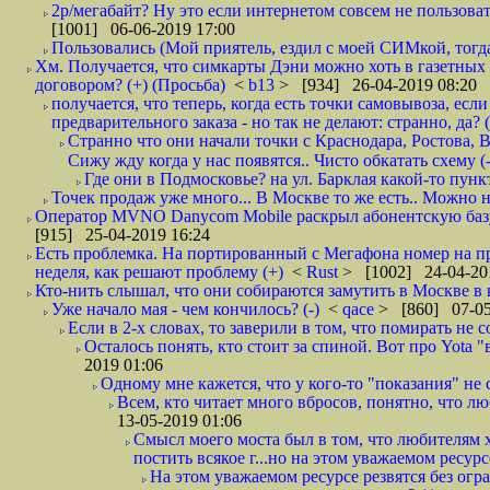
2р/мегабайт? Ну это если интернетом совсем не пользовать
[1001] 06-06-2019 17:00
Пользовались (Мой приятель, ездил с моей СИМкой, тогд
Хм. Получается, что симкарты Дэни можно хоть в газетных к
договором? (+) (Просьба)
<
b13
> [934] 26-04-2019 08:20
получается, что теперь, когда есть точки самовывоза, есл
предварительного заказа - но так не делают: странно, да? (
Странно что они начали точки с Краснодара, Ростова,
Сижу жду когда у нас появятся.. Чисто обкатать схему (-
Где они в Подмосковье? на ул. Барклая какой-то пункт
Точек продаж уже много... В Москве то же есть.. Можно на
Оператор MVNO Danycom Mobile раскрыл абонентскую базу.
[915] 25-04-2019 16:24
Есть проблемка. На портированный с Мегафона номер на при
неделя, как решают проблему (+)
<
Rust
> [1002] 24-04-20
Кто-нить слышал, что они собираются замутить в Москве в к
Уже начало мая - чем кончилось? (-)
<
qace
> [860] 07-05
Если в 2-х словах, то заверили в том, что помирать не с
Осталось понять, кто стоит за спиной. Вот про Yota "
2019 01:06
Одному мне кажется, что у кого-то "показания" не с
Всем, кто читает много вбросов, понятно, что люб
13-05-2019 01:06
Смысл моего моста был в том, что любителям х
постить всякое г...но на этом уважаемом ресурсе.
На этом уважаемом ресурсе резвятся без огр