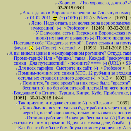
-Хорошо... -Что хорошего, доктор? -
02-2018 08:01
А как давно в Воронеже перешли на 7-значную нумер
с 01.02.2011
(+) (OFF)
(
URL
) <
Prizer
> [1053] 0
Ясно. Надо отдать вам должное за верное замечан
нумерация). (-)
<
Professor
> [1246] 03-02-2018 
У Danycoma, есть и Тверская и Воронежская ну
июня) их начнут выдавать (-) (Просто предпол
Поставьте себе "Следить за темой". Будут ссылки на почт
флудит
(-) (Совет)
<
decarch
> [1093] 31-01-2018 12:2
А вы видели цены в международном роуминге? Откуда такая
Промо-тариф? Или - "фишка" такая.. Каждый "раскручивае
симки "Для путешествий" - помните? ===> (-)
(
URL
) <
S
Для всех тарифов. Смотрите их сайт. (-)
<
Professor
> [
Помним-помним эти симки МТС. 12 руб/мин за входящие и
остальных странах намного дороже (-)
<
b13
> [892] 3
Помнится, "в свое время"на них тоже была "красота
бесплатно), но без абонентской платы.Или чего попут
Входящие 0 в Египте, Турции, Кипре, Кубе, Прибалтике, р
[1061] 30-01-2018 14:44
Так приятно, что даже страшно (-)
<
xReason
> [1089] 
Как обычно, вся эта халява будет работать через зад
через ip, все обрадовались,только пользоваться нево
Отлично работает. Входящие бесплатны. (-) (Личн
съездите с ним в роуминг. Вдруг и в самом деле, бомба... (
Как бы эта бомба не бомабнула по моему кошельку. А си