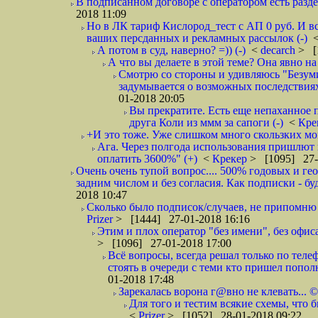
В подписанном договоре с оператором есть разде
2018 11:09
Но в ЛК тариф Кислород_тест с АП 0 руб. И вс
ваших персданных и рекламных рассылок (-)
А потом в суд, наверно? =)) (-)
<
decarch
> [
А что вы делаете в этой теме? Она явно на д
Смотрю со стороны и удивляюсь "Безумию
задумывается о возможных последствия
01-2018 20:05
Вы прекратите. Есть еще непаханное 
друга Коли из ммм за сапоги (-)
<
Кре
+И это тоже. Уже слишком много скользких мо
Ага. Через полгода использования пришлют п
оплатить 3600%" (+)
<
Крекер
> [1095] 27-
Очень очень тупой вопрос.... 500% годовых и ге
задним числом и без согласия. Как подписки - бу
2018 10:47
Сколько было подписок/случаев, не припомню 
Prizer
> [1444] 27-01-2018 16:16
Этим и плох оператор "без имени", без офиса
> [1096] 27-01-2018 17:00
Всё вопросы, всегда решал только по телеф
стоять в очереди с теми кто пришел попол
01-2018 17:48
Зарекалась ворона г@вно не клевать... ©
Для того и тестим всякие схемы, что б
<
Prizer
> [1052] 28-01-2018 09:22