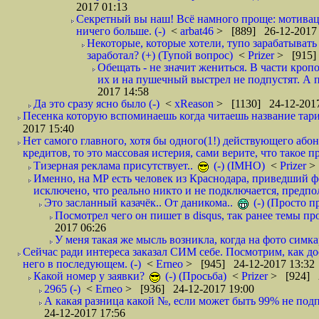
2017 01:13
Секретный вы наш! Всё намного проще: мотиваци
ничего больше. (-)
<
arbat46
> [889] 26-12-2017 
Некоторые, которые хотели, тупо зарабатывать 
заработал? (+) (Тупой вопрос)
<
Prizer
> [915]
Обещать - не значит жениться. В части кропо
их и на пушечный выстрел не подпустят. А п
2017 14:58
Да это сразу ясно было (-)
<
xReason
> [1130] 24-12-2017
Песенка которую вспоминаешь когда читаешь название тар
2017 15:40
Нет самого главного, хотя бы одного(1!) действующего абон
кредитов, то это массовая истерия, сами верите, что такое п
Тизерная реклама присутствует..
(-) (IMHO)
<
Prizer
>
Именно, на МР есть человек из Краснодара, приведший ф
исключено, что реально никто и не подключается, предпол
Это засланный казачёк.. От даникома..
(-) (Просто 
Посмотрел чего он пишет в disqus, так ранее темы пр
2017 06:26
У меня такая же мысль возникла, когда на фото симкар
Сейчас ради интереса заказал СИМ себе. Посмотрим, как д
него в последующем. (-)
<
Erneo
> [945] 24-12-2017 13:32
Какой номер у заявки?
(-) (Просьба)
<
Prizer
> [924] 2
2965 (-)
<
Erneo
> [936] 24-12-2017 19:00
А какая разница какой №, если может быть 99% не подп
24-12-2017 17:56