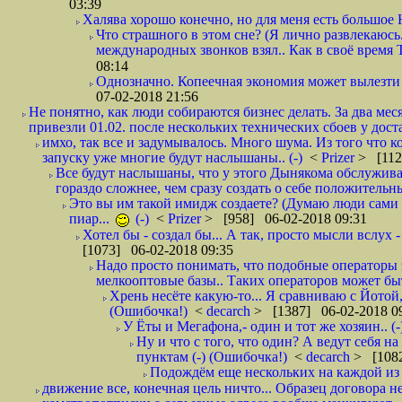
03:39
Халява хорошо конечно, но для меня есть большое 
Что страшного в этом сне? (Я лично развлекаюсь.
международных звонков взял.. Как в своё время
08:14
Однозначно. Копеечная экономия может вылезти
07-02-2018 21:56
Не понятно, как люди собираются бизнес делать. За два мес
привезли 01.02. после нескольких технических сбоев у дост
имхо, так все и задумывалось. Много шума. Из того что к
запуску уже многие будут наслышаны.. (-)
<
Prizer
> [112
Все будут наслышаны, что у этого Дынякома обслужива
гораздо сложнее, чем сразу создать о себе положительн
Это вы им такой имидж создаете? (Думаю люди сами оп
пиар...
(-)
<
Prizer
> [958] 06-02-2018 09:31
Хотел бы - создал бы... А так, просто мысли вслух 
[1073] 06-02-2018 09:35
Надо просто понимать, что подобные операторы 
мелкооптовые базы.. Таких операторов может быт
Хрень несёте какую-то... Я сравниваю с Йотой
(Ошибочка!)
<
decarch
> [1387] 06-02-2018 0
У Ёты и Мегафона,- один и тот же хозяин.. (-
Ну и что с того, что один? А ведут себя 
пунктам (-) (Ошибочка!)
<
decarch
> [1082
Подождём еще нескольких на каждой из 
движение все, конечная цель ничто... Образец договора н