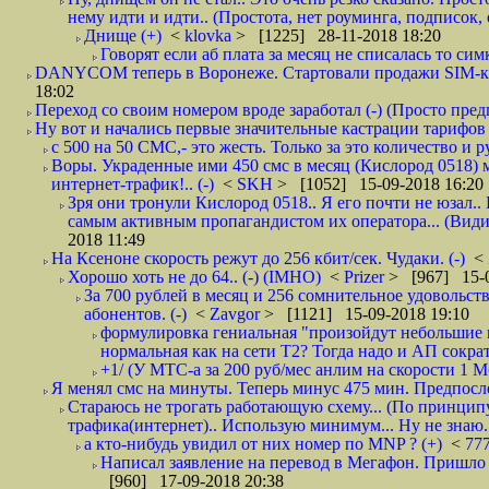
нему идти и идти.. (Простота, нет роуминга, подписок
Днище (+)
<
klovka
> [1225] 28-11-2018 18:20
Говорят если аб плата за месяц не списалась то симк
DANYCOM теперь в Воронеже. Стартовали продажи SIM-карт
18:02
Переход со своим номером вроде заработал (-) (Просто пре
Ну вот и начались первые значительные кастрации тарифов 
с 500 на 50 СМС,- это жесть. Только за это количество и ру
Воры. Украденные ими 450 смс в месяц (Кислород 0518) 
интернет-трафик!.. (-)
<
SKH
> [1052] 15-09-2018 16:20
Зря они тронули Кислород 0518.. Я его почти не юзал.. 
самым активным пропагандистом их оператора... (Видим
2018 11:49
На Ксеноне скорость режут до 256 кбит/сек. Чудаки. (-)
<
Хорошо хоть не до 64.. (-) (IMHO)
<
Prizer
> [967] 15-0
За 700 рублей в месяц и 256 сомнительное удовольст
абонентов. (-)
<
Zavgor
> [1121] 15-09-2018 19:10
формулировка гениальная "произойдут небольшие из
нормальная как на сети Т2? Тогда надо и АП сократ
+1/ (У МТС-а за 200 руб/мес анлим на скорости 1 Мб
Я менял смс на минуты. Теперь минус 475 мин. Предпослед
Стараюсь не трогать работающую схему... (По принципу
трафика(интернет).. Использую минимум... Ну не знаю..
а кто-нибудь увидил от них номер по MNP ? (+)
<
77
Написал заявление на перевод в Мегафон. Пришло 
[960] 17-09-2018 20:38