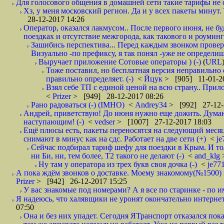
Для голосового общения в домашней сети такие тарифы не о
Хз, у меня московский регион. Да и у всех пакеты минут. 
28-12-2017 14:26
Оператор, оказался лакмусом.. После первого июня, не бу
поездках и отсутствие межгорода, как такового и роуминга.
Зашибись перспектива... Перед каждым звонком проверят
Визуально -по префиксу, я так понял -уже не определи
Выручает приложение Сотовые операторы ) (-)
(
URL
Тоже поставил, но бесплатная версия неправильно
правильно определяет. (-)
<
Йцук
> [905] 11-01-2
Взял себе ТП с единой ценой на всю страну.. При
<
Prizer
> [949] 28-12-2017 08:26
Рано радоваться (-) (IMHO)
<
Andrey34
> [992] 27-12-
Андрей, приветствую! До июня нужно еще дожить. Думаю 
наступающим! (-)
<
vedser
> [1007] 27-12-2017 18:03
Ещё плюсы есть, пакеты переносятся на следующий месяц 
снимают в минус как на сдс. Работает на две сети (+)
<
j
Сейчас подбирал тариф шефу для поездки в Крым. И то
ни Би, ни, тем более, Т2 такого не делают (-)
<
and_klg
Ну там у оператора из трех букв своя дочка (-)
<
je77
А пока ждём звонков о доставке. Моему знакомому(№1500) поз
Prizer
> [942] 26-12-2017 15:25
У вас знакомые под номерами? А я все по старинке - по 
Я надеюсь, что халявщики не уронят окончательно интернет 
07:50
Она и без них упадет. Сегодня ЯТранспорт отказался пока