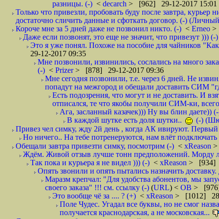
разницы. (-)
<
decarch
> [962] 29-12-2017 15:01
Только что привезли, пробовать буду после завтра, курьер н
достаточно сличить данные и сфоткать договор. (-) (Личный 
Короче мне за 5 дней даже не позвонил никто. (-)
<
Erneo
>
Даже если позвонят, это еще не значит, что привезут ))) (-)
Это я уже понял. Похоже на пособие для чайников "Как о
29-12-2017 09:35
Мне позвонили, извинились, сослались на много заказ
(-)
<
Prizer
> [878] 29-12-2017 09:36
Мне сегодня позвонили, т.е. через 6 дней. Не изв
попадут на межгород и обещали доставить СИМ "где
Есть подозрения, что могут и не доставить. И взят
отписался, те что якобы получили СИМ-ки, всего 
Ага, засланный казачек))) Ну вы блин даете)) (-
В каждой шутке есть доля шутки..
(-) (Ш
Привез чел симку, жду 2й день , когда АК ивируют. Первый р
Но ничего.. На тебе потренеруются, нам влёт подключать б
Обещали завтра привезти симку, посмотрим (-)
<
xReason
>
Ждём. Живой отзыв лучше тонн предположений. Морду ли
Так пока и курьера я не видел ))) (-)
<
xReason
> [934] 
Опять звонили и опять пытались назначить доставку. 
Маразм крепчал: "Для удобства абонентов, мы запу
своего заказа" !!! см. ссылку (-)
(
URL
) <
ОВ
> [976
Это вообще чё за .... ? (+)
<
xReason
> [1012] 28
Поле Чудес. Угадал все буквы, но не смог наз
получается краснодарская, а не московская...