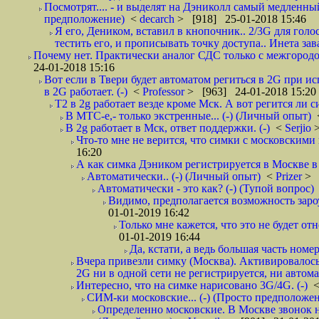
Посмотрят.... - и выделят на Дэниколл самый медленный
предположение)
<
decarch
> [918] 25-01-2018 15:46
Я его, Деником, вставил в кнопочник.. 2/3G для голо
тестить его, и прописывать точку доступа.. Инета зава
Почему нет. Практически аналог СДС только с межгородом.
24-01-2018 15:16
Вот если в Твери будет автоматом региться в 2G при ис
в 2G работает. (-)
<
Professor
> [963] 24-01-2018 15:20
T2 в 2g работает везде кроме Мск. А вот регится ли с
В МТС-е,- только экстренные... (-) (Личный опыт)
В 2g работает в Мск, ответ поддержки. (-)
<
Serjio
Что-то мне не верится, что симки с московскими 
16:20
А как симка Дэником регистрируется в Москве в 
Автоматически.. (-) (Личный опыт)
<
Prizer
> 
Автоматически - это как? (-) (Тупой вопрос)
Видимо, предполагается возможность зароу
01-01-2019 16:42
Только мне кажется, что это не будет о
01-01-2019 16:44
Да, кстати, а ведь большая часть номер
Вчера привезли симку (Москва). Активировалось п
2G ни в одной сети не регистрируется, ни автом
Интересно, что на симке нарисовано 3G/4G. (-)
СИМ-ки московские... (-) (Просто предположе
Определенно московские. В Москве звонок н