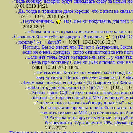
"ведь абоняру наверно будут списывать сразу за целый мес
10-01-2018 14:21
Да, тогда в принципе даже хорошо, что с этим не связал
[911] 10-01-2018 15:23
Неугомонный..
Ты СИМ-ки покупаешь для того ч
2018 18:53
в большинстве случаев я выжимаю из нее какие-то со
Сложностей сам себе нагородил.. В голове..
(-) (IMHO
почему? (-)
<
slava87
> [930] 10-01-2018 12:17
Потому.. Вы же знаете что Т2 нет в Астрахани. Зачем
если не очень, дождись, скоро отпишутся все кто полу
Если нет теле2 будет мегафон или мтс ... у меня так 
Речь про доставку СИМ-ки (Как я понял, они не з
[980] 10-01-2018 18:46
Не захотели. Хотя на тот момент мой город бы
вверху сайта - Волгоградскую область (-)
<
sla
Зачем вам виртуал, если даже СДС маринуете? Зачем 
хобби это, для коллекции (-)
<
je7711
> [1032] 10-
Хобби. Один СДС,полученный по коду, активно и
абонярные, перенесенные по MNP, мариную, може
"получилось отключить абоняру и пакеты" - как
В стародавние времена тарифа была такая те
звонить только на МТС, на остальных по 2 руб
В Астрахани на другие местные - по рубл
без роуминга. 72р капает по 20%, обязан т
2018 22:07
Привезли таки в пятницу еще, сеть телефон видит, но симку