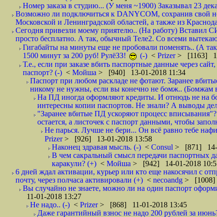
Номер заказа в студию... (У меня ~1900) Заказывал 23 дека
Возможно ли подключиться к DANYCOM, сохранив свой номе
Московской и Ленинградской областей, а также из Краснода
Сегодня привезли моему приятелю.. (На работу) Вставил СИ
просто бесплатно. А так, обычный Теле2. Со всеми вытек
Гигабайты на минуты еще не пробовали поменять.. (А та
1500 минут за 200 руб! РулёЗЗ!
(-)
<
Prizer
> [1163] 1
Т.е., если при заказе вбить паспортные данные через сай
паспорт? (-)
<
Мойша
> [940] 13-01-2018 11:34
Паспорт при любом раскладе не фотают. Заранее вбит
никому не нужны, если вы конечно не бомж.. (Бомжам в
На ПД иногда оформляют кредиты. И отнюдь не на б
интересны копии паспортов. Не знали? А выводы дела
"Заранее вбитые ПД ускоряют процесс вписывания"?
остается, а листочек с паспорт данными, чтобы заполн
Не парься. Лучше не бери... Он всё равно тебе нафи
Prizer
> [926] 13-01-2018 13:58
Наконец здравая мысль. (-)
<
Consul
> [871] 14-
В чем сакральный смысл передачи паспортных да
каракули? (+)
<
Мойша
> [942] 14-01-2018 10:5
6 дней ждал активации, курьер или кто еще накосячил с от
почту, через полчаса активировали (+)
<
necoandg
> [1008]
Вы случайно не знаете, можно ли на один паспорт оформи
11-01-2018 13:27
Не надо.. (-)
<
Prizer
> [868] 11-01-2018 13:45
Даже гарантийный взнос не надо 200 рублей за июнь?