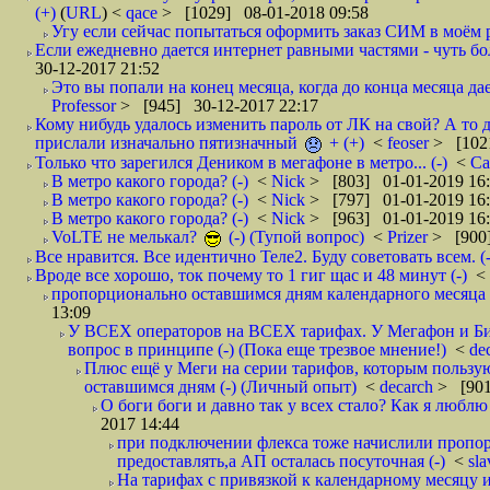
(+)
(
URL
) <
qace
> [1029] 08-01-2018 09:58
Угу если сейчас попытаться оформить заказ СИМ в моём р
Если ежедневно дается интернет равными частями - чуть боле
30-12-2017 21:52
Это вы попали на конец месяца, когда до конца месяца дае
Professor
> [945] 30-12-2017 22:17
Кому нибудь удалось изменить пароль от ЛК на свой? А то 
прислали изначально пятизначный
+ (+)
<
feoser
> [102
Только что зарегился Деником в мегафоне в метро... (-)
<
С
В метро какого города? (-)
<
Nick
> [803] 01-01-2019 16
В метро какого города? (-)
<
Nick
> [797] 01-01-2019 16
В метро какого города? (-)
<
Nick
> [963] 01-01-2019 16
VoLTE не мелькал?
(-) (Тупой вопрос)
<
Prizer
> [900]
Все нравится. Все идентично Теле2. Буду советовать всем. (-
Вроде все хорошо, ток почему то 1 гиг щас и 48 минут (-)
<
пропорционально оставшимся дням календарного месяца в
13:09
У ВСЕХ операторов на ВСЕХ тарифах. У Мегафон и Би 
вопрос в принципе (-) (Пока еще трезвое мнение!)
<
de
Плюс ещё у Меги на серии тарифов, которым пользую
оставшимся дням (-) (Личный опыт)
<
decarch
> [901
О боги боги и давно так у всех стало? Как я люблю 
2017 14:44
при подключении флекса тоже начислили пропорц
предоставлять,а АП осталась посуточная (-)
<
sl
На тарифах с привязкой к календарному месяцу 