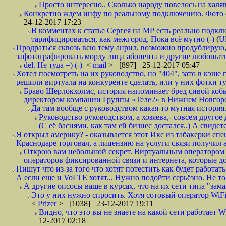
Просто интересно.. Сколько народу повелось на халяв
Конкретно ждем инфу по реальному подключению. Фото симо
24-12-2017 17:23
В комментах к статье Сергея на МР есть реально подкл
тарифицироваться, как межгород. Пока всё мутно (-)
(
U
Продраться сквозь всю тему анрил, возможно продублирую,
зафотографировать морду лица абонента и другие любопытн
del. Не туда =) (-)
<
mail
> [897] 25-12-2017 05:47
Хотел посмотреть на их руководство, но "404", зато в кэше
решили виртуала на конкуренте сделать, или у них фотки т
Браво Шерлокхолмс, история напоминает бред сивой кобы
директором компании Группы «Теле2» в Нижнем Новгород
Да там вообще с руководством какая-то мутная история.
Руководство руководством, а хозяева,- совсем другое
(С её баснями. как там ей бизнес достался..) А свидет
Я открыл америку? - оказывается этот Икс из табакерки спе
Краснодаре торговал, а лицензию на услуги связи получил а
Открою вам небольшой секрет. Виртуальным оператором с
операторов фиксированной связи и интернета, которые до 
Пишут что из-за того что хотят потестить как будет работать
А если еще и VoLTE хотят... Нужно подойти серьёзно. Не то 
А другие опсосы ваще в курсах, что на их сети типа "зам
Это у них нужно спросить. Хотя сотовый оператор WiFire
<
Prizer
> [1038] 23-12-2017 19:11
Видно, что это вы не знаете на какой сети работает W
12-2017 02:18