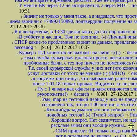
том же аппарате нормально работает. Уже не первый раз т
У меня в ВК через Т2 не авторизуется, а через МТС - 
10:31
Значит не только у меня такое, а я надеялся, что просто
днём звонили с +74992150890, подтвердили получение на зав
25-12-2017 20:36
Я в воскресенье, в 13:30 сделал заказ, до сих пор никто н
В субботу, в час дня.. Тож не звонили.. (-) (Личный опы
СПСР какие-то проблемные: звонят из даньки, предлагают 
necoandg
> [910] 26-12-2017 16:37
Курьер с ПД клиентов не выходит на связь =) (-)
<
deca
сама служба курьерская ужасная просто, достаточно п
проблемные были. с тех пор ничего не поменялось (-)
Т.е. своей курьерской службы у них нет (что коне
услуг доставки от этого не меньше (-) (IMHO)
<
de
в соцсетях они пишут, что выбранный ранее ном
после 1.01.18 точках продаж. Видимо с кс не сло
Ну с 1 января как офисы продаж откроются эли
рукопожатие!)
<
decarch
> [898] 27-12-2017 1
Увы, mnp на тестовый период у них не преду
составлено так, что до 1.06 они ни за что не 
Кто-нибудь задумался что они собираются
подобных тестов? (-) (Тупой вопрос)
<
Pri
Хороший вопрос. Нет связи=тест, не идет
раскладе зачем они вообще нужны...
СИМ привезут (И только тогда начнётся
вот в остальном не уверен.. -> (+)
<
Pr