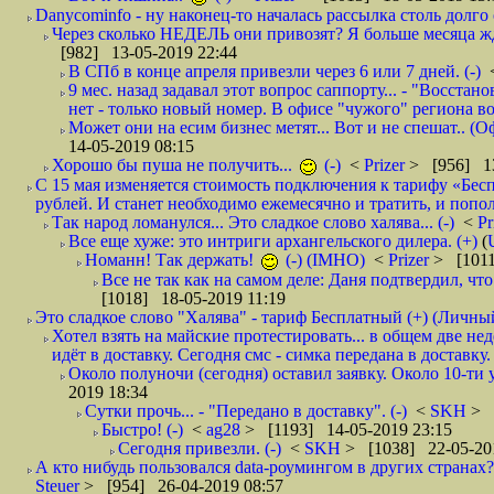
Danycominfo - ну наконец-то началась рассылка столь дол
Через сколько НЕДЕЛЬ они привозят? Я больше месяца жду,
[982] 13-05-2019 22:44
В СПб в конце апреля привезли через 6 или 7 дней. (-)
9 мес. назад задавал этот вопрос саппорту... - "Восст
нет - только новый номер. В офисе "чужого" региона во
Может они на есим бизнес метят... Вот и не спешат.. (О
14-05-2019 08:15
Хорошо бы пуша не получить...
(-)
<
Prizer
> [956] 13
С 15 мая изменяется стоимость подключения к тарифу «Бесп
рублей. И станет необходимо ежемесячно и тратить, и попол
Так народ ломанулся... Это сладкое слово халява... (-)
<
Pr
Все еще хуже: это интриги архангельского дилера. (+)
(
Номанн! Так держать!
(-) (IMHO)
<
Prizer
> [1011
Все не так как на самом деле: Даня подтвердил, чт
[1018] 18-05-2019 11:19
Это сладкое слово "Халява" - тариф Бесплатный (+) (Личны
Хотел взять на майские протестировать... в общем две не
идёт в доставку. Сегодня смс - симка передана в доставку.
Около полуночи (сегодня) оставил заявку. Около 10-ти у
2019 18:34
Сутки прочь... - "Передано в доставку". (-)
<
SKH
> 
Быстро! (-)
<
ag28
> [1193] 14-05-2019 23:15
Сегодня привезли. (-)
<
SKH
> [1038] 22-05-20
А кто нибудь пользовался data-роумингом в других странах?
Steuer
> [954] 26-04-2019 08:57