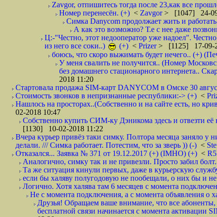
Zavgor, отпишитесь тогда после 23,как все прошло
Номер перенесён. (+)
<
Zavgor
> [1047] 24-09
Симка Danycom продолжает жить и работать 
А как это возможно? Т.е с нее даже позвон
Ц:-"Честно, этот недооператор уже надоел". Честно
из него все соки..)
(+)
<
Prizer
> [1125] 17-09-2
боюсь, что скоро выжимать будет нечего.. (+) (Пе
У меня свалить не получится.. (Номер Московс
без домашнего стационарного интернета.. Ск
2018 11:20
Стартовала продажа SIM-карт DANYCOM в Омске 30 августа 
Стоимость звонков в непризнанные республики:-> (+)
<
Pri
Нашлось на просторах..(Собственно и на сайте есть, но криво. А наро
02-2018 10:47
Собственно купить СИМ-ку Дэникома здесь и отвезти её в
[1130] 10-02-2018 11:22
Вчера курьер привёз таки симку. Полтора месяца заняло у н
делали. /// Симка работает. Потестим, что за зверь )) (-)
<
St
Отказался... Заявка № 371 от 19.12.2017 (+) (IMHO) (+)
<
R
Аналогично, симку так и не привезли. Просто забил болт. 
Та же ситуация кинули первых, даже в курьерскую службу
если бы халяву полугодовую не пообещали, о них бы и не
Логично. Хотя халява там 6 месяцев с момента подключени
Не с момента подключения, а с момента объявления о хал
Друзья! Обращаем ваше внимание, что все абоненты, 
бесплатной связи начинается с момента активации 