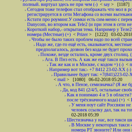
полный. виртуал здесь не при чем (-)
<
say
> [1187] 
Сегодня тоже телефон стал отображать что мол в р
регистрируется в сети Мегафона со всеми вытекаю
Кстати про роуминг.У симки есть сим-меню с пере
Danycom, во втором как Tele2 (и при этом в сети не 
Короткий набор,- открытая тема. Например у Теле2
номера (Местные) (+)
<
Prizer
> [1222] 03-02-2018
Чтобы не было таких проблем надо по всей стране
Надо же, где-то ещё есть, оказывается, местны
предполагалось, дозвон без кода не будет проход
Похоже, везде остались, кроме двух столиц. 
Ага. В Пнз есть. А как же ещё такси вызыв
Так же как и в Москве, с кодом =) (-)
<
m
Например вот так:- +7 8412 23-02-ХХ (-
Правильнее будет так: +7(841)223-02-Х
<
mail
> [1080] 06-02-2018 05:20
А что, в Пензе, семизначка? (Я же бр
Да, код 841 (2/4/5, остальные сво
Как я понимаю 4 и 5 в области?
после трёхзначного кода) (+)
<
У меня ноут сайт Россвязи не
человек ссылку дал, так на то
02-2018 05:39
Шестизначка у нас, все такси ш
В Москве у некоторых такси 
номера РТ звоните? Или они в