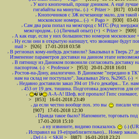
У кого кнопочный, проще дэником. А ещё лучше 
гигабайты на минуты.. (-)
<
Prizer
> [817] 03-01
Кнопочников с 3Ж исчезающе мало, для такой 
московские номера... (-)
<
Pago
> [930] 03-01-
Сам два раза попал на межгород с МТС (Ред энерджи) 
межгородом.. (-) (Личный опыт) (+)
<
Prizer
> [909] 
А как еще, если у них большинство номеров московские =
Ну если они в открытую напишут, что звонящие будут поп
mail
> [926] 17-01-2018 03:58
В регионах кому-нибудь доставили? Заказывал в Тверь 27 де
Изменение параметров доставки на данном этапе невозможн
В пятницу из Даником позвонили согласовать доставку н
паспортом. (-)
<
Professor
> [953] 20-01-2018 16:01
Ростов-на-Дону, аналогично. В Даникоме "передано в ТК"
нам на склад не поступало". Заказывал 26го, №2965. (-)
Недавно доставили заказ 394 от 19-го декабря... Т.е. нам
453 от 19 дек. тишина. Подготовка документов для от
А-А-А! Шеф, всё пропало! Гипс снимают, к
> [853] 16-01-2018 23:49
да если честно вообще пох. это вы
писали что
[907] 17-01-2018 12:30
Правда такое было? Напомните, торговать под
17-01-2018 15:10
а ну извините, видимо показалось
(-)
(
UR
Исправил на 19-е(приблизительно)... Номер заказа, 
Del (-)
<
SKH
> [887] 16-01-2018 23:21