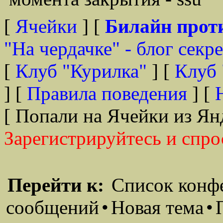
[
Ячейки
] [
Билайн прот
"На чердачке" - блог секр
[
Клуб "Курилка"
] [
Клуб 
] [
Правила поведения
] [
[ Попали на Ячейки из Ян
Зарегистрируйтесь и спро
Перейти к:
Список конф
сообщений
•
Новая тема
•