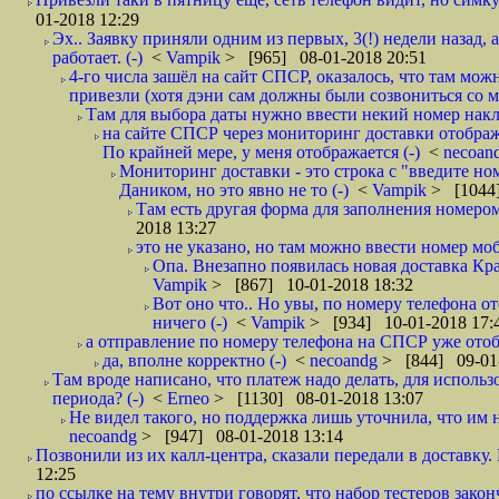
01-2018 12:29
Эх.. Заявку приняли одним из первых, 3(!) недели назад, 
работает. (-)
<
Vampik
> [965] 08-01-2018 20:51
4-го числа зашёл на сайт СПСР, оказалось, что там мож
привезли (хотя дэни сам должны были созвониться со мн
Там для выбора даты нужно ввести некий номер накла
на сайте СПСР через мониторинг доставки отображ
По крайней мере, у меня отображается (-)
<
necoan
Мониторинг доставки - это строка с "введите но
Даником, но это явно не то (-)
<
Vampik
> [1044]
Там есть другая форма для заполнения номером 
2018 13:27
это не указано, но там можно ввести номер моб
Опа. Внезапно появилась новая доставка Кра
Vampik
> [867] 10-01-2018 18:32
Вот оно что.. Но увы, по номеру телефона о
ничего (-)
<
Vampik
> [934] 10-01-2018 17:
а отправление по номеру телефона на СПСР уже отоб
да, вполне корректно (-)
<
necoandg
> [844] 09-01
Там вроде написано, что платеж надо делать, для использ
периода? (-)
<
Erneo
> [1130] 08-01-2018 13:07
Не видел такого, но поддержка лишь уточнила, что им 
necoandg
> [947] 08-01-2018 13:14
Позвонили из их калл-центра, сказали передали в доставку. И
12:25
по ссылке на тему внутри говорят, что набор тестеров зак