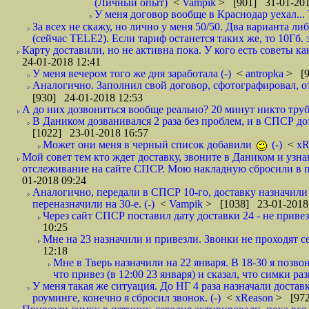
(Личный опыт)
<
Vampik
> [901] 31-01-201
У меня договор вообще в Краснодар уехал...
За всех не скажу, но лично у меня 50/50. Два варианта л
(сейчас TELE2). Если тариф останется таких же, то 10Гб. 
Карту доставили, но не активна пока. У кого есть советы к
24-01-2018 12:41
У меня вечером того же дня заработала (-)
<
antropka
> [9
Аналогично. Заполнил свой договор, сфотографировал, 
[930] 24-01-2018 12:53
А до них дозвониться вообще реально? 20 минут никто трубк
В Даником дозванивался 2 раза без проблем, и в СПСР дозв
[1022] 23-01-2018 16:57
Может они меня в черный список добавили
(-)
<
xR
Мой совет тем кто ждет доставку, звоните в Даником и узн
отслеживание на сайте СПСР. Мою накладную сбросили в п
01-2018 09:24
Аналогично, передали в СПСР 10-го, доставку назначили н
переназначили на 30-е. (-)
<
Vampik
> [1038] 23-01-2018
Через сайт СПСР поставил дату доставки 24 - не привезл
10:25
Мне на 23 назначили и привезли. Звонки не проходят 
12:18
Мне в Тверь назначили на 22 января. В 18-30 я позво
что привез (в 12:00 23 января) и сказал, что симки раз
У меня такая же ситуация. До НГ 4 раза назначали доставк
роуминге, конечно я сбросил звонок. (-)
<
xReason
> [972