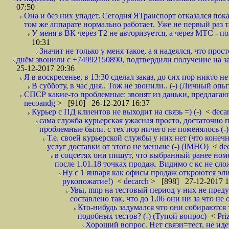
07:50
Она и без них упадет. Сегодня ЯТранспорт отказался пока
том же аппарате нормально работает. Уже не первый раз т
У меня в ВК через Т2 не авторизуется, а через МТС - 
10:31
Значит не только у меня такое, а я надеялся, что просто
днём звонили с +74992150890, подтвердили получение на зав
25-12-2017 20:36
Я в воскресенье, в 13:30 сделал заказ, до сих пор никто н
В субботу, в час дня.. Тож не звонили.. (-) (Личный опы
СПСР какие-то проблемные: звонят из даньки, предлагают 
necoandg
> [910] 26-12-2017 16:37
Курьер с ПД клиентов не выходит на связь =) (-)
<
deca
сама служба курьерская ужасная просто, достаточно п
проблемные были. с тех пор ничего не поменялось (-)
Т.е. своей курьерской службы у них нет (что коне
услуг доставки от этого не меньше (-) (IMHO)
<
de
в соцсетях они пишут, что выбранный ранее ном
после 1.01.18 точках продаж. Видимо с кс не сло
Ну с 1 января как офисы продаж откроются эли
рукопожатие!)
<
decarch
> [898] 27-12-2017 1
Увы, mnp на тестовый период у них не преду
составлено так, что до 1.06 они ни за что не 
Кто-нибудь задумался что они собираются
подобных тестов? (-) (Тупой вопрос)
<
Pri
Хороший вопрос. Нет связи=тест, не идет