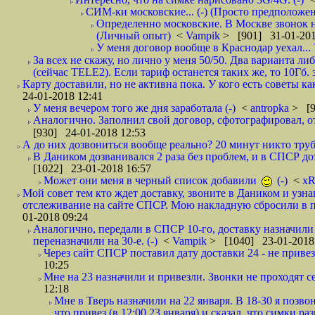
СИМ-ки московские... (-) (Просто предположе
Определенно московские. В Москве звонок н
(Личный опыт)
<
Vampik
> [901] 31-01-201
У меня договор вообще в Краснодар уехал...
За всех не скажу, но лично у меня 50/50. Два варианта л
(сейчас TELE2). Если тариф останется таких же, то 10Гб. 
Карту доставили, но не активна пока. У кого есть советы к
24-01-2018 12:41
У меня вечером того же дня заработала (-)
<
antropka
> [9
Аналогично. Заполнил свой договор, сфотографировал, 
[930] 24-01-2018 12:53
А до них дозвониться вообще реально? 20 минут никто трубк
В Даником дозванивался 2 раза без проблем, и в СПСР дозв
[1022] 23-01-2018 16:57
Может они меня в черный список добавили
(-)
<
xR
Мой совет тем кто ждет доставку, звоните в Даником и узн
отслеживание на сайте СПСР. Мою накладную сбросили в п
01-2018 09:24
Аналогично, передали в СПСР 10-го, доставку назначили н
переназначили на 30-е. (-)
<
Vampik
> [1040] 23-01-2018
Через сайт СПСР поставил дату доставки 24 - не привезл
10:25
Мне на 23 назначили и привезли. Звонки не проходят 
12:18
Мне в Тверь назначили на 22 января. В 18-30 я позво
что привез (в 12:00 23 января) и сказал, что симки раз