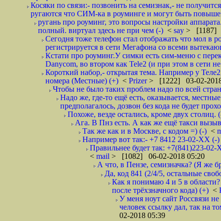
Косяки по связи:- позвонить на семизнак,- не получится
ругаются что СИМ-ка в роуминге и могут быть повышен
ругань про роуминг, это вопросы настройки аппарата
полный. виртуал здесь не при чем (-)
<
say
> [1187] 
Сегодня тоже телефон стал отображать что мол в р
регистрируется в сети Мегафона со всеми вытекаю
Кстати про роуминг.У симки есть сим-меню с пере
Danycom, во втором как Tele2 (и при этом в сети не 
Короткий набор,- открытая тема. Например у Теле2
номера (Местные) (+)
<
Prizer
> [1222] 03-02-2018
Чтобы не было таких проблем надо по всей стране
Надо же, где-то ещё есть, оказывается, местны
предполагалось, дозвон без кода не будет проход
Похоже, везде остались, кроме двух столиц. 
Ага. В Пнз есть. А как же ещё такси вызыв
Так же как и в Москве, с кодом =) (-)
<
m
Например вот так:- +7 8412 23-02-ХХ (-
Правильнее будет так: +7(841)223-02-Х
<
mail
> [1082] 06-02-2018 05:20
А что, в Пензе, семизначка? (Я же бр
Да, код 841 (2/4/5, остальные сво
Как я понимаю 4 и 5 в области?
после трёхзначного кода) (+)
<
У меня ноут сайт Россвязи не
человек ссылку дал, так на то
02-2018 05:39