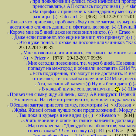
при подключении флекса тоже начислили пропорц
предоставлять,а АП осталась посуточная (-)
<
sl
На тарифах с привязкой к календарному месяцу 
разницы. (-)
<
decarch
> [963] 29-12-2017 15:01
Только что привезли, пробовать буду после завтра, курьер н
достаточно сличить данные и сфоткать договор. (-) (Личный 
Короче мне за 5 дней даже не позвонил никто. (-)
<
Erneo
>
Даже если позвонят, это еще не значит, что привезут ))) (-)
Это я уже понял. Похоже на пособие для чайников "Как о
29-12-2017 09:35
Мне позвонили, извинились, сослались на много заказ
(-)
<
Prizer
> [878] 29-12-2017 09:36
Мне сегодня позвонили, т.е. через 6 дней. Не изв
попадут на межгород и обещали доставить СИМ "где
Есть подозрения, что могут и не доставить. И взят
отписался, те что якобы получили СИМ-ки, всего 
Ага, засланный казачек))) Ну вы блин даете)) (-
В каждой шутке есть доля шутки..
(-) (Ш
Привез чел симку, жду 2й день , когда АК ивируют. Первый р
Но ничего.. На тебе потренеруются, нам влёт подключать б
Обещали завтра привезти симку, посмотрим (-)
<
xReason
>
Ждём. Живой отзыв лучше тонн предположений. Морду ли
Так пока и курьера я не видел ))) (-)
<
xReason
> [934] 
Опять звонили и опять пытались назначить доставку. 
Маразм крепчал: "Для удобства абонентов, мы запу
своего заказа" !!! см. ссылку (-)
(
URL
) <
ОВ
> [976
Это вообще чё за .... ? (+)
<
xReason
> [1012] 28