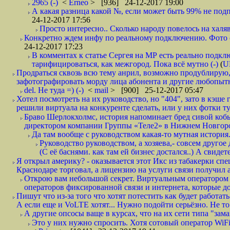
2965 (-)
<
Erneo
> [936] 24-12-2017 19:00
А какая разница какой №, если может быть 99% не подп
24-12-2017 17:56
Просто интересно.. Сколько народу повелось на халяв
Конкретно ждем инфу по реальному подключению. Фото симо
24-12-2017 17:23
В комментах к статье Сергея на МР есть реально подкл
тарифицироваться, как межгород. Пока всё мутно (-)
(
U
Продраться сквозь всю тему анрил, возможно продублирую,
зафотографировать морду лица абонента и другие любопытн
del. Не туда =) (-)
<
mail
> [900] 25-12-2017 05:47
Хотел посмотреть на их руководство, но "404", зато в кэше
решили виртуала на конкуренте сделать, или у них фотки т
Браво Шерлокхолмс, история напоминает бред сивой кобы
директором компании Группы «Теле2» в Нижнем Новгород
Да там вообще с руководством какая-то мутная история.
Руководство руководством, а хозяева,- совсем другое
(С её баснями. как там ей бизнес достался..) А свидет
Я открыл америку? - оказывается этот Икс из табакерки спе
Краснодаре торговал, а лицензию на услуги связи получил а
Открою вам небольшой секрет. Виртуальным оператором с
операторов фиксированной связи и интернета, которые до 
Пишут что из-за того что хотят потестить как будет работать
А если еще и VoLTE хотят... Нужно подойти серьёзно. Не то 
А другие опсосы ваще в курсах, что на их сети типа "зам
Это у них нужно спросить. Хотя сотовый оператор WiFire