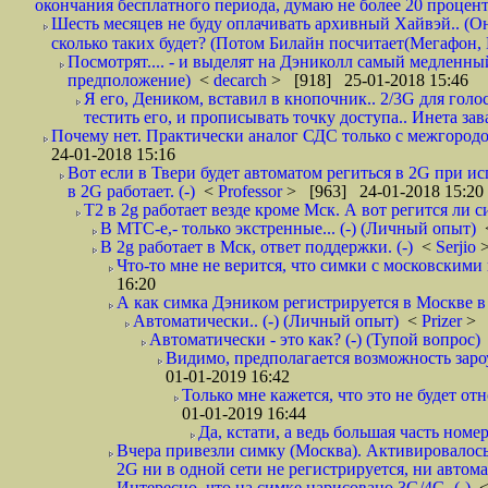
окончания бесплатного периода, думаю не более 20 проценто
Шесть месяцев не буду оплачивать архивный Хайвэй.. (Он 
сколько таких будет? (Потом Билайн посчитает(Мегафон, 
Посмотрят.... - и выделят на Дэниколл самый медленный
предположение)
<
decarch
> [918] 25-01-2018 15:46
Я его, Деником, вставил в кнопочник.. 2/3G для голо
тестить его, и прописывать точку доступа.. Инета зава
Почему нет. Практически аналог СДС только с межгородом.
24-01-2018 15:16
Вот если в Твери будет автоматом региться в 2G при ис
в 2G работает. (-)
<
Professor
> [963] 24-01-2018 15:20
T2 в 2g работает везде кроме Мск. А вот регится ли с
В МТС-е,- только экстренные... (-) (Личный опыт)
В 2g работает в Мск, ответ поддержки. (-)
<
Serjio
Что-то мне не верится, что симки с московскими 
16:20
А как симка Дэником регистрируется в Москве в 
Автоматически.. (-) (Личный опыт)
<
Prizer
> 
Автоматически - это как? (-) (Тупой вопрос)
Видимо, предполагается возможность зароу
01-01-2019 16:42
Только мне кажется, что это не будет о
01-01-2019 16:44
Да, кстати, а ведь большая часть номер
Вчера привезли симку (Москва). Активировалось п
2G ни в одной сети не регистрируется, ни автом
Интересно, что на симке нарисовано 3G/4G. (-)