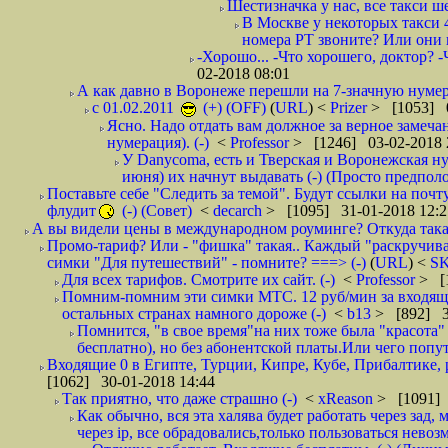
Шестизначка у нас, все такси ш
В Москве у некоторых такси 
номера РТ звоните? Или они в
-Хорошо... -Что хорошего, доктор? -
02-2018 08:01
А как давно в Воронеже перешли на 7-значную нумер
с 01.02.2011
(+) (OFF)
(
URL
) <
Prizer
> [1053] 0
Ясно. Надо отдать вам должное за верное замечан
нумерация). (-)
<
Professor
> [1246] 03-02-2018 
У Danycoma, есть и Тверская и Воронежская ну
июня) их начнут выдавать (-) (Просто предпол
Поставьте себе "Следить за темой". Будут ссылки на почт
флудит
(-) (Совет)
<
decarch
> [1095] 31-01-2018 12:2
А вы видели цены в международном роуминге? Откуда такая
Промо-тариф? Или - "фишка" такая.. Каждый "раскручивае
симки "Для путешествий" - помните? ===> (-)
(
URL
) <
S
Для всех тарифов. Смотрите их сайт. (-)
<
Professor
> [
Помним-помним эти симки МТС. 12 руб/мин за входящие и
остальных странах намного дороже (-)
<
b13
> [892] 3
Помнится, "в свое время"на них тоже была "красота
бесплатно), но без абонентской платы.Или чего попут
Входящие 0 в Египте, Турции, Кипре, Кубе, Прибалтике, р
[1062] 30-01-2018 14:44
Так приятно, что даже страшно (-)
<
xReason
> [1091] 
Как обычно, вся эта халява будет работать через зад
через ip, все обрадовались,только пользоваться нево