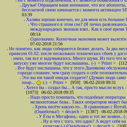
Не с момента подключения, а с момента объявления о хал
Друзья! Обращаем ваше внимание, что все абоненты, 
бесплатной связи начинается с момента активации 
03:39
Халява хорошо конечно, но для меня есть большое 
Что страшного в этом сне? (Я лично развлекаюсь.
международных звонков взял.. Как в своё время
08:14
Однозначно. Копеечная экономия может вылезти
07-02-2018 21:56
Не понятно, как люди собираются бизнес делать. За два мес
привезли 01.02. после нескольких технических сбоев у дост
имхо, так все и задумывалось. Много шума. Из того что к
запуску уже многие будут наслышаны.. (-)
<
Prizer
> [112
Все будут наслышаны, что у этого Дынякома обслужива
гораздо сложнее, чем сразу создать о себе положительн
Это вы им такой имидж создаете? (Думаю люди сами оп
пиар...
(-)
<
Prizer
> [959] 06-02-2018 09:31
Хотел бы - создал бы... А так, просто мысли вслух 
[1073] 06-02-2018 09:35
Надо просто понимать, что подобные операторы 
мелкооптовые базы.. Таких операторов может быт
Хрень несёте какую-то... Я сравниваю с Йотой
(Ошибочка!)
<
decarch
> [1387] 06-02-2018 0
У Ёты и Мегафона,- один и тот же хозяин.. (-
Ну и что с того, что один? А ведут себя 
пунктам (-) (Ошибочка!)
<
decarch
> [1082