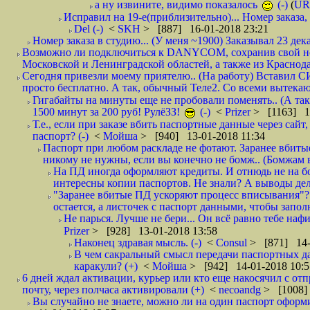
а ну извините, видимо показалось
(-)
(
UR
Исправил на 19-е(приблизительно)... Номер заказа, 
Del (-)
<
SKH
> [887] 16-01-2018 23:21
Номер заказа в студию... (У меня ~1900) Заказывал 23 дека
Возможно ли подключиться к DANYCOM, сохранив свой номе
Московской и Ленинградской областей, а также из Краснода
Сегодня привезли моему приятелю.. (На работу) Вставил СИ
просто бесплатно. А так, обычный Теле2. Со всеми вытек
Гигабайты на минуты еще не пробовали поменять.. (А та
1500 минут за 200 руб! РулёЗЗ!
(-)
<
Prizer
> [1163] 1
Т.е., если при заказе вбить паспортные данные через сай
паспорт? (-)
<
Мойша
> [940] 13-01-2018 11:34
Паспорт при любом раскладе не фотают. Заранее вбит
никому не нужны, если вы конечно не бомж.. (Бомжам в
На ПД иногда оформляют кредиты. И отнюдь не на б
интересны копии паспортов. Не знали? А выводы дела
"Заранее вбитые ПД ускоряют процесс вписывания"?
остается, а листочек с паспорт данными, чтобы заполн
Не парься. Лучше не бери... Он всё равно тебе нафи
Prizer
> [928] 13-01-2018 13:58
Наконец здравая мысль. (-)
<
Consul
> [871] 14-
В чем сакральный смысл передачи паспортных да
каракули? (+)
<
Мойша
> [942] 14-01-2018 10:5
6 дней ждал активации, курьер или кто еще накосячил с от
почту, через полчаса активировали (+)
<
necoandg
> [1008]
Вы случайно не знаете, можно ли на один паспорт оформи