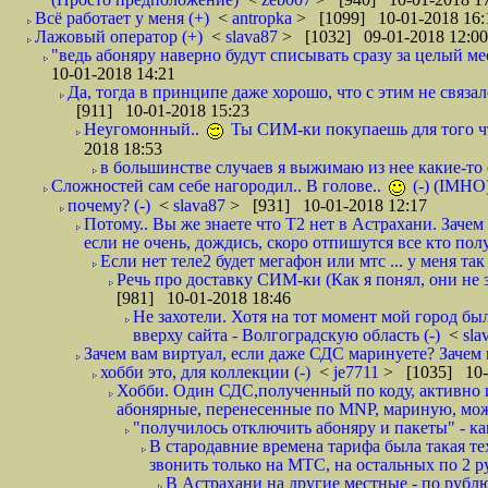
Всё работает у меня (+)
<
antropka
> [1099] 10-01-2018 16:
Лажовый оператор (+)
<
slava87
> [1032] 09-01-2018 12:00
"ведь абоняру наверно будут списывать сразу за целый мес
10-01-2018 14:21
Да, тогда в принципе даже хорошо, что с этим не связал
[911] 10-01-2018 15:23
Неугомонный..
Ты СИМ-ки покупаешь для того ч
2018 18:53
в большинстве случаев я выжимаю из нее какие-то со
Сложностей сам себе нагородил.. В голове..
(-) (IMHO
почему? (-)
<
slava87
> [931] 10-01-2018 12:17
Потому.. Вы же знаете что Т2 нет в Астрахани. Зачем
если не очень, дождись, скоро отпишутся все кто полу
Если нет теле2 будет мегафон или мтс ... у меня так 
Речь про доставку СИМ-ки (Как я понял, они не з
[981] 10-01-2018 18:46
Не захотели. Хотя на тот момент мой город бы
вверху сайта - Волгоградскую область (-)
<
sla
Зачем вам виртуал, если даже СДС маринуете? Зачем 
хобби это, для коллекции (-)
<
je7711
> [1035] 10-
Хобби. Один СДС,полученный по коду, активно и
абонярные, перенесенные по MNP, мариную, може
"получилось отключить абоняру и пакеты" - как
В стародавние времена тарифа была такая те
звонить только на МТС, на остальных по 2 руб
В Астрахани на другие местные - по рубл