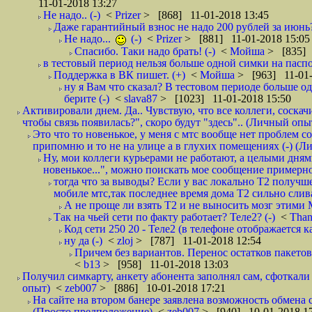
11-01-2018 13:27
Не надо.. (-)
<
Prizer
> [868] 11-01-2018 13:45
Даже гарантийный взнос не надо 200 рублей за июнь?
Не надо...
(-)
<
Prizer
> [881] 11-01-2018 15:05
Спасибо. Таки надо брать! (-)
<
Мойша
> [835] 
в тестовый период нельзя больше одной симки на паспор
Поддержка в ВК пишет. (+)
<
Мойша
> [963] 11-01-
ну я Вам что сказал? В тестовом периоде больше одн
берите (-)
<
slava87
> [1023] 11-01-2018 15:50
Активировали днем. Да.. Чувствую, что все коллеги, соска
чтобы связь появилась?", скоро будут "здесь".. (Личный опыт
Это что то новенькое, у меня с мтс вообще нет проблем с
припомню и то не на улице а в глухих помещениях (-) (
Ну, мои коллеги курьерами не работают, а целыми днями
новенькое...", можно поискать мое сообщение примерно 
тогда что за выводы? Если у вас локально Т2 получше
мобиле мтс,так последнее время дома Т2 сильно слива
А не проще ли взять Т2 и не выносить мозг этими
Так на чьей сети по факту работает? Теле2? (-)
<
Tha
Код сети 250 20 - Теле2 (в телефоне отображается
ну да (-)
<
zloj
> [787] 11-01-2018 12:54
Причем без вариантов. Перенос остатков пакетов
<
b13
> [958] 11-01-2018 13:03
Получил симкарту, анкету абонента заполнял сам, сфоткали 
опыт)
<
zeb007
> [886] 10-01-2018 17:21
На сайте на втором банере заявлена возможность обмена 
(Просто предположение)
<
zeb007
> [940] 10-01-2018 1