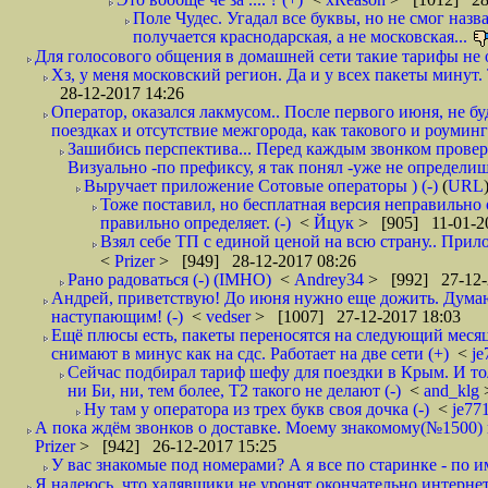
Поле Чудес. Угадал все буквы, но не смог наз
получается краснодарская, а не московская...
Для голосового общения в домашней сети такие тарифы не о
Хз, у меня московский регион. Да и у всех пакеты минут. 
28-12-2017 14:26
Оператор, оказался лакмусом.. После первого июня, не бу
поездках и отсутствие межгорода, как такового и роуминга.
Зашибись перспектива... Перед каждым звонком проверят
Визуально -по префиксу, я так понял -уже не определи
Выручает приложение Сотовые операторы ) (-)
(
URL
Тоже поставил, но бесплатная версия неправильно
правильно определяет. (-)
<
Йцук
> [905] 11-01-2
Взял себе ТП с единой ценой на всю страну.. При
<
Prizer
> [949] 28-12-2017 08:26
Рано радоваться (-) (IMHO)
<
Andrey34
> [992] 27-12-
Андрей, приветствую! До июня нужно еще дожить. Думаю 
наступающим! (-)
<
vedser
> [1007] 27-12-2017 18:03
Ещё плюсы есть, пакеты переносятся на следующий месяц 
снимают в минус как на сдс. Работает на две сети (+)
<
j
Сейчас подбирал тариф шефу для поездки в Крым. И то
ни Би, ни, тем более, Т2 такого не делают (-)
<
and_klg
Ну там у оператора из трех букв своя дочка (-)
<
je77
А пока ждём звонков о доставке. Моему знакомому(№1500) поз
Prizer
> [942] 26-12-2017 15:25
У вас знакомые под номерами? А я все по старинке - по 
Я надеюсь, что халявщики не уронят окончательно интернет 