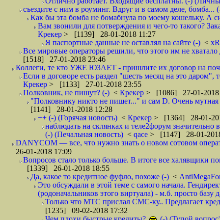
Отлично работает. Входящие бесплатны. (-) (Личн
съездите с ним в роуминг. Вдруг и в самом деле, бомба... (
Как бы эта бомба не бомабнула по моему кошельку. А си
Вам звонили для потверждения и чего-то такого? Зака
Крекер
> [1139] 28-01-2018 11:27
Я паспортные данные не оставлял на сайте (-)
<
xR
Все мировые операторы решили, что этого им не хватало 
[1518] 27-01-2018 23:46
Коллеги, те кто УЖЕ ЮЗАЕТ - пришлите их договор на почту
Если в договоре есть раздел "шесть месяц на это даром", т
Крекер
> [1133] 27-01-2018 23:55
Полковник, не пишут? (-)
<
Крекер
> [1086] 27-01-2018
"Полковнику никто не пишет..." и сам D. Очень мутная
[1141] 28-01-2018 12:28
++ (-) (Горячая новость)
<
Крекер
> [1364] 28-01-20
наблюдать на склянках и теле2форум значительно в
(-) (Печальная новость)
<
qace
> [1147] 28-01-2018
DANYCOM — все, что нужно знать о новом сотовом опера
26-01-2018 17:09
Вопросов стало только больше. В итоге все халявщики по
[1339] 26-01-2018 18:55
Да, какое то кредитное фуфло, похоже (-)
<
AntiMegaF
Это обсуждали в этой теме с самого начала. Гендире
(родоначальников этого виртуала) - м.б. просто базу 
Только что МТС прислал СМС-ку.. Предлагает кре
[1235] 09-02-2018 17:32
Чем плохи быстрые кредиты?
(-) (Тупой вопрос