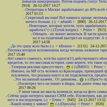
повысив конкуренцию. Потом поднять статус Теле2 
[914] 26-12-2017 14:27
Операторы в Москве зарабатывают до 40% всей пр
2017 01:13
Секретный вы наш! Всё намного проще: мотиваци
ничего больше. (-)
<
arbat46
> [890] 26-12-2017 
Некоторые, которые хотели, тупо зарабатывать 
заработал? (+) (Тупой вопрос)
<
Prizer
> [915]
Обещать - не значит жениться. В части кропо
их и на пушечный выстрел не подпустят. А п
2017 14:58
Да это сразу ясно было (-)
<
xReason
> [1131] 24-12-2017
Песенка которую вспоминаешь когда читаешь название тар
2017 15:40
Нет самого главного, хотя бы одного(1!) действующего абон
кредитов, то это массовая истерия, сами верите, что такое п
Тизерная реклама присутствует..
(-) (IMHO)
<
Prizer
>
Именно, на МР есть человек из Краснодара, приведший ф
исключено, что реально никто и не подключается, предпол
Это засланный казачёк.. От даникома..
(-) (Просто 
Посмотрел чего он пишет в disqus, так ранее темы пр
2017 06:26
У меня такая же мысль возникла, когда на фото симкар
Сейчас ради интереса заказал СИМ себе. Посмотрим, как д
него в последующем. (-)
<
Erneo
> [945] 24-12-2017 13:32
Какой номер у заявки?
(-) (Просьба)
<
Prizer
> [926] 2