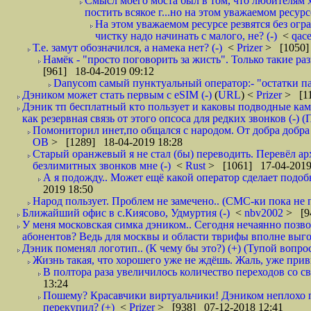
Смысл моего моста был в том, что любителям х
постить всякое г...но на этом уважаемом ресурсе.
На этом уважаемом ресурсе резвятся без огр
чистку надо начинать с малого, не? (-)
<
qac
Т.е. замут обозначился, а намека нет? (-)
<
Prizer
> [1050]
Намёк - "просто поговорить за жисть". Только такие ра
[961] 18-04-2019 09:12
Danycom самый пунктуальный оператор:- "остатки па
Дэником может стать первым с еSIM (-)
(
URL
) <
Prizer
> [11
Дэник тп бесплатный кто пользует и каковы подводные кам
как резервная связь от этого опсоса для редких звонков (-) (
Помониторил инет,по общался с народом. От добра добра 
ОВ
> [1289] 18-04-2019 18:28
Старый оранжевый я не стал (бы) переводить. Перевёл а
безлимитных звонков мне (-)
<
Rust
> [1061] 17-04-2019
А я подожду.. Может ещё какой оператор сделает подо
2019 18:50
Народ пользует. Проблем не замечено.. (СМС-ки пока не п
Ближайший офис в с.Киясово, Удмуртия (-)
<
nbv2002
> [9
У меня московская симка дэником.. Сегодня нечаянно позво
абонентов? Ведь для москвы и области тврифы вполне выго
Дэник поменял логотип.. (К чему бы это?) (+) (Тупой вопро
Жизнь такая, что хорошего уже не ждёшь. Жаль, уже привы
В полтора раза увеличилось количество переходов со
13:24
Пошему? Красавчики виртуальчики! Дэником неплохо п
перекупил? (+)
<
Prizer
> [938] 07-12-2018 12:41