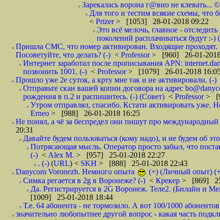
Зарекалась ворона г@вно не клевать... ©
Для того и тестим всякие схемы, что б
<
Prizer
> [1053] 28-01-2018 09:22
Это всё мелочь, главное - отследит
поколений расплачиваться будут :-) (
Пришла СМС, что номер активирован. Входящие проходят. И
Посоветуйте, что делать? (-)
<
Professor
> [960] 26-01-2018
Интернет заработал после прописывания APN: internet.da
позвонить 1001. (-)
<
Professor
> [1079] 26-01-2018 16:0
Прошло уже 2е суток, а крту мне так и не активировали. (-)
Отправьте скан вашей копии договора на адрес bo@danyc
рождения в п.2 и распишитесь. (-) (Совет)
<
Professor
> [
Утром отправлял, спасибо. Кстати активировать уже. Но 
Erneo
> [988] 26-01-2018 16:25
Не понял, а чё за беспредел они пишут про международный 
20:31
Давайте будем пользоваться (кому надо), и не будем об этом
Потрясающая мысль. Оператор просто забыл, что постави
(-)
<
Alex M.
> [957] 25-01-2018 22:27
. (-)
(
URL
) <
SKH
> [888] 25-01-2018 22:43
Danycom Voronezh. Немного опыта
(+) (Личный опыт) (+
Симка регается в 2g в Воронеже? (-)
<
Крекер
> [869] 25
Да. Регистрируется в 2G Воронеж. Теле2. (Билайн и Мег
[1009] 25-01-2018 18:44
Т.е. 64 абонента - не тормозило. А вот 100/1000 абонентов
значительно любопытнее другой вопрос - какая часть подк