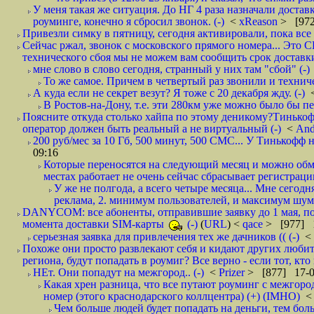
У меня такая же ситуация. До НГ 4 раза назначали доставк
роуминге, конечно я сбросил звонок. (-)
<
xReason
> [972
Привезли симку в пятницу, сегодня активировали, пока все 
Сейчас ржал, звонок с московского прямого номера... Это С
технического сбоя мы не можем вам сообщить срок доставки
мне слово в слово сегодня, странный у них там "сбой" (-)
То же самое. Причем в четвертый раз звонили и техниче
А куда если не секрет везут? Я тоже с 20 декабря жду. (-)
В Ростов-на-Дону, т.е. эти 280км уже можно было бы пеш
Поясните откуда столько хайпа по этому деникому?Тинькоф
оператор должен быть реальный а не виртуальный (-)
<
And
200 руб/мес за 10 Гб, 500 минут, 500 СМС... У Тинькофф не
09:16
Которые переносятся на следующий месяц и можно обмен
местах работает не очень сейчас сбрасывает регистрацию
У же не полгода, а всего четыре месяца... Мне сегод
реклама, 2. минимум пользователей, и максимум шума.
DANYCOM: все абоненты, отправившие заявку до 1 мая, пол
момента доставки SIM-карты
(-)
(
URL
) <
qace
> [977] 1
серьезная заявка для привлечения тех же дачников (( (-)
<
Похоже они просто развлекают себя и кидают других любител
региона, будут попадать в роумиг? Все верно - если тот, кто вам звони 
НЕт. Они попадут на межгород.. (-)
<
Prizer
> [877] 17-0
Какая хрен разница, что все путают роуминг с межгор
номер (этого краснодарского коллцентра) (+) (IMHO)
Чем больше людей будет попадать на деньги, тем бо