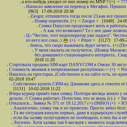
а кто-нибудь увидил от них номер по MNP ? (+)
<
77
Написал заявление на перевод в Мегафон. Пришло 
[963] 17-09-2018 20:38
Zavgor, отпишитесь тогда после 23,как все прошло
Номер перенесён. (+)
<
Zavgor
> [1049] 24-09
Симка Danycom продолжает жить и работать 
А как это возможно? Т.е с нее даже позвон
Ц:-"Честно, этот недооператор уже надоел". Честно
из него все соки..)
(+)
<
Prizer
> [1127] 17-09-2
боюсь, что скоро выжимать будет нечего.. (+) (Пе
У меня свалить не получится.. (Номер Московс
без домашнего стационарного интернета.. Ск
2018 11:20
Стартовала продажа SIM-карт DANYCOM в Омске 30 августа 
Стоимость звонков в непризнанные республики:-> (+)
<
Pri
Нашлось на просторах..(Собственно и на сайте есть, но криво. А наро
02-2018 10:47
Собственно купить СИМ-ку Дэникома здесь и отвезти её в
[1131] 10-02-2018 11:22
Вчера курьер привёз таки симку. Полтора месяца заняло у н
делали. /// Симка работает. Потестим, что за зверь )) (-)
<
St
Отказался... Заявка № 371 от 19.12.2017 (+) (IMHO) (+)
<
R
Аналогично, симку так и не привезли. Просто забил болт. 
Та же ситуация кинули первых, даже в курьерскую службу
если бы халяву полугодовую не пообещали, о них бы и не
Логично. Хотя халява там 6 месяцев с момента подключени