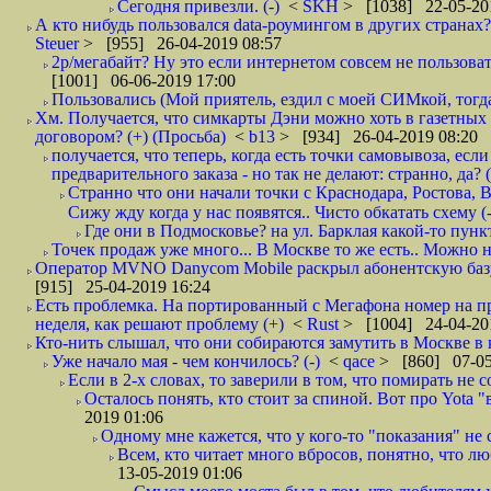
Сегодня привезли. (-)
<
SKH
> [1038] 22-05-20
А кто нибудь пользовался data-роумингом в других странах?
Steuer
> [955] 26-04-2019 08:57
2р/мегабайт? Ну это если интернетом совсем не пользовать
[1001] 06-06-2019 17:00
Пользовались (Мой приятель, ездил с моей СИМкой, тогд
Хм. Получается, что симкарты Дэни можно хоть в газетных к
договором? (+) (Просьба)
<
b13
> [934] 26-04-2019 08:20
получается, что теперь, когда есть точки самовывоза, есл
предварительного заказа - но так не делают: странно, да? (
Странно что они начали точки с Краснодара, Ростова,
Сижу жду когда у нас появятся.. Чисто обкатать схему (-
Где они в Подмосковье? на ул. Барклая какой-то пункт
Точек продаж уже много... В Москве то же есть.. Можно на
Оператор MVNO Danycom Mobile раскрыл абонентскую базу.
[915] 25-04-2019 16:24
Есть проблемка. На портированный с Мегафона номер на при
неделя, как решают проблему (+)
<
Rust
> [1004] 24-04-20
Кто-нить слышал, что они собираются замутить в Москве в к
Уже начало мая - чем кончилось? (-)
<
qace
> [860] 07-05
Если в 2-х словах, то заверили в том, что помирать не с
Осталось понять, кто стоит за спиной. Вот про Yota "
2019 01:06
Одному мне кажется, что у кого-то "показания" не с
Всем, кто читает много вбросов, понятно, что люб
13-05-2019 01:06