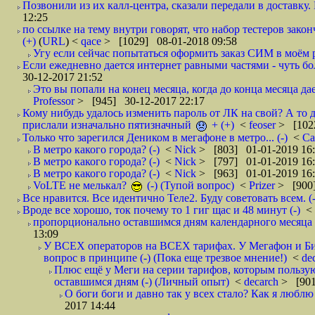
Позвонили из их калл-центра, сказали передали в доставку. И
12:25
по ссылке на тему внутри говорят, что набор тестеров зак
(+)
(
URL
) <
qace
> [1029] 08-01-2018 09:58
Угу если сейчас попытаться оформить заказ СИМ в моём р
Если ежедневно дается интернет равными частями - чуть боле
30-12-2017 21:52
Это вы попали на конец месяца, когда до конца месяца дае
Professor
> [945] 30-12-2017 22:17
Кому нибудь удалось изменить пароль от ЛК на свой? А то 
прислали изначально пятизначный
+ (+)
<
feoser
> [102
Только что зарегился Деником в мегафоне в метро... (-)
<
С
В метро какого города? (-)
<
Nick
> [803] 01-01-2019 16
В метро какого города? (-)
<
Nick
> [797] 01-01-2019 16
В метро какого города? (-)
<
Nick
> [963] 01-01-2019 16
VoLTE не мелькал?
(-) (Тупой вопрос)
<
Prizer
> [900]
Все нравится. Все идентично Теле2. Буду советовать всем. (-
Вроде все хорошо, ток почему то 1 гиг щас и 48 минут (-)
<
пропорционально оставшимся дням календарного месяца в
13:09
У ВСЕХ операторов на ВСЕХ тарифах. У Мегафон и Би 
вопрос в принципе (-) (Пока еще трезвое мнение!)
<
de
Плюс ещё у Меги на серии тарифов, которым пользую
оставшимся дням (-) (Личный опыт)
<
decarch
> [901
О боги боги и давно так у всех стало? Как я люблю 
2017 14:44