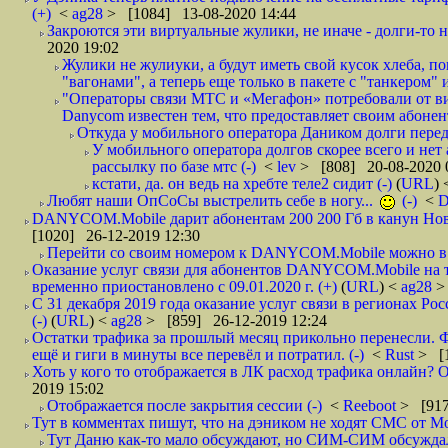
(+)
<
ag28
> [1084] 13-08-2020 14:44
Закроются эти виртуальные жулики, не иначе - долги-то не
2020 19:02
Жулики не жулиуки, а будут иметь свой кусок хлеба, 
"вагонами", а теперь еще только в пакете с "танкером" и
"Операторы связи МТС и «Мегафон» потребовали от вир
Danycom известен тем, что предоставляет своим абонент
Откуда у мобильного оператора Даником долги перед
У мобильного оператора долгов скорее всего и нет
рассылку по базе мтс (-)
<
lev
> [808] 20-08-2020 
кстати, да. он ведь на хребте теле2 сидит (-)
(
URL
)
Любят наши ОпСоСы выстрелить себе в ногу...
(-)
<
DANYCOM.Mobile дарит абонентам 200 200 Гб в канун Нового
[1020] 26-12-2019 12:30
Перейти со своим номером к DANYCOM.Mobile можно в 5
Оказание услуг связи для абонентов DANYCOM.Mobile на 
временно приостановлено с 09.01.2020 г. (+)
(
URL
) <
ag28
>
С 31 декабря 2019 года оказание услуг связи в регионах Рос
(-)
(
URL
) <
ag28
> [859] 26-12-2019 12:24
Остатки трафика за прошлый месяц прикольно перенесли. Ф
ещё и гиги в минуты все перевёл и потратил. (-)
<
Rust
> [
Хоть у кого то отображается в ЛК расход трафика онлайн? О
2019 15:02
Отображается после закрытия сессии (-)
<
Reeboot
> [917
Тут в комментах пишут, что на дэником не ходят СМС от Мо
Тут Даню как-то мало обсуждают, но СИМ-СИМ обсуждали 