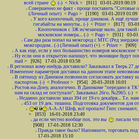
всей стране
(-)
<
Nick
> [911] 03-01-2019 00:19
Совершенно не факт - проще поставить "Сотовые опе
(Личный опыт)
<
Pago
> [1190] 03-01-2019 01:09
У кого кнопочный, проще дэником. А ещё лучше 
гигабайты на минуты.. (-)
<
Prizer
> [817] 03-01
Кнопочников с 3Ж исчезающе мало, для такой 
московские номера... (-)
<
Pago
> [931] 03-01-
Сам два раза попал на межгород с МТС (Ред энерджи) 
межгородом.. (-) (Личный опыт) (+)
<
Prizer
> [909] 
А как еще, если у них большинство номеров московские =
Ну если они в открытую напишут, что звонящие будут поп
mail
> [926] 17-01-2018 03:58
В регионах кому-нибудь доставили? Заказывал в Тверь 27 де
Изменение параметров доставки на данном этапе невозможн
В пятницу из Даником позвонили согласовать доставку н
паспортом. (-)
<
Professor
> [954] 20-01-2018 16:01
Ростов-на-Дону, аналогично. В Даникоме "передано в ТК"
нам на склад не поступало". Заказывал 26го, №2965. (-)
Недавно доставили заказ 394 от 19-го декабря... Т.е. нам
453 от 19 дек. тишина. Подготовка документов для от
А-А-А! Шеф, всё пропало! Гипс снимают, к
> [853] 16-01-2018 23:49
да если честно вообще пох. это вы
писали что
[908] 17-01-2018 12:30
Правда такое было? Напомните, торговать под
17-01-2018 15:10