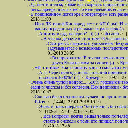
Да почти ничем, кроме как скорость прирастани
легко превратиться в нечто неподъёмное, если вов
В подписанном договоре с оператором есть разде
2018 11:09
Но в ЛК тариф Кислород_тест с АП 0 руб. И вс
ваших персданных и рекламных рассылок (-)
А потом в суд, наверно? =)) (-)
<
decarch
> [
А что вы делаете в этой теме? Она явно на д
Смотрю со стороны и удивляюсь "Безумию
задумывается о возможных последствия
01-2018 20:05
Вы прекратите. Есть еще непаханное 
друга Коли из ммм за сапоги (-)
<
Кре
+И это тоже. Уже слишком много скользких мо
Ага. Через полгода использования пришлют п
оплатить 3600%" (+)
<
Крекер
> [1097] 27-
Очень очень тупой вопрос.... 500% годовых и ге
задним числом и без согласия. Как подписки - бу
2018 10:47
Сколько было подписок/случаев, не припомню 
Prizer
> [1444] 27-01-2018 16:16
Этим и плох оператор "без имени", без офиса
> [1096] 27-01-2018 17:00
Всё вопросы, всегда решал только по телеф
стоять в очереди с теми кто пришел попол
01-2018 17:48