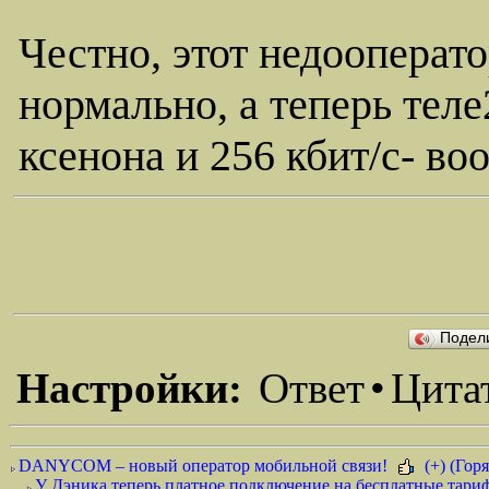
Честно, этот недооперат
нормально, а теперь теле
ксенона и 256 кбит/с- в
Подел
Настройки:
Ответ
•
Цита
DANYCOM – новый оператор мобильной связи!
(+) (Горя
У Дэника теперь платное подключение на бесплатные тариф