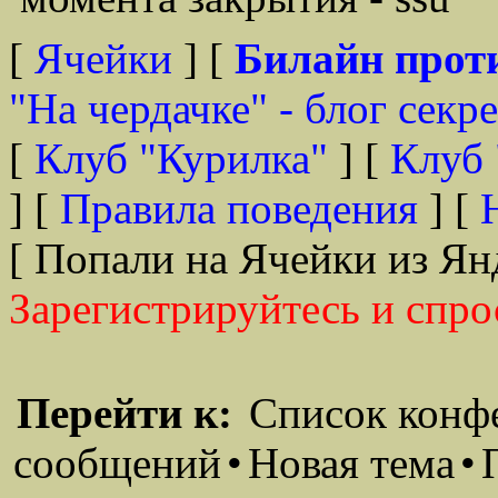
[
Ячейки
] [
Билайн прот
"На чердачке" - блог секр
[
Клуб "Курилка"
] [
Клуб 
] [
Правила поведения
] [
[ Попали на Ячейки из Ян
Зарегистрируйтесь и спро
Перейти к:
Список конф
сообщений
•
Новая тема
•