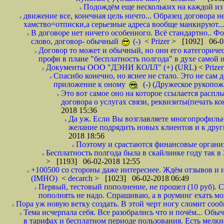
Подождём еще нескольких на каждой из 
движение все, конечная цель ничто... Образец договора н
хамство=отписки,а серьезные адреса вообще манкируют...
В договоре нет ничего особенного. Всё стандартно.. Фот
слово, договор- обычный
(-)
<
Prizer
> [1092] 06-0
Договор то может и обычный, но они его категоричес
профи в плане "бесплатность полгода" в духе самой 
Документы ООО "ДЭНИ КОЛЛ" (+)
(
URL
) <
Prize
Спасибо конечно, но яснее не стало. Это не сам
приложение к оному
(-) (Дружеское рукопож
Это вот самое оно на которое ссылается распл
договора о услугах связи, реквизиты(печать ко
2018 15:36
Да уж. Если Вы возглавляете многопрофиль
желание подрядить новых клиентов и к други
2018 18:56
Поэтому и срастаются финансовые организа
Бесплатность полгода была в скайлинке году так в
> [1193] 06-02-2018 12:55
+100500 со стороны даже интереснее. Ждём отзывов и и
(IMHO)
<
decarch
> [1023] 06-02-2018 06:49
Первый, тестовый пополнение, не прошел (10 руб). Сд
пополнять не надо. Спрашиваю, а в роуминг ехать мо
Пора уж новую ветку создать. В этой черт ногу сломит сооб
Тема исчерпала себя. Все разобрались что и почём... О
в тарифах и бесплатном периоде пользования. Есть мелкие