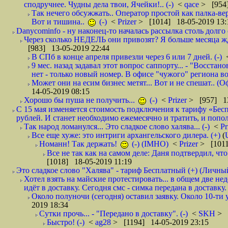
сподручнее. Чудны дела твои, Ячейки!.. (-)
<
qace
> [954]
Так нечего обсужжать.. Оператор простой как палка-верё
Вот и тишина..
(-)
<
Prizer
> [1014] 18-05-2019 13:
Danycominfo - ну наконец-то началась рассылка столь дол
Через сколько НЕДЕЛЬ они привозят? Я больше месяца жду,
[983] 13-05-2019 22:44
В СПб в конце апреля привезли через 6 или 7 дней. (-)
9 мес. назад задавал этот вопрос саппорту... - "Восст
нет - только новый номер. В офисе "чужого" региона во
Может они на есим бизнес метят... Вот и не спешат.. (О
14-05-2019 08:15
Хорошо бы пуша не получить...
(-)
<
Prizer
> [957] 13
С 15 мая изменяется стоимость подключения к тарифу «Бесп
рублей. И станет необходимо ежемесячно и тратить, и попол
Так народ ломанулся... Это сладкое слово халява... (-)
<
Pr
Все еще хуже: это интриги архангельского дилера. (+)
(
Номанн! Так держать!
(-) (IMHO)
<
Prizer
> [1011
Все не так как на самом деле: Даня подтвердил, чт
[1018] 18-05-2019 11:19
Это сладкое слово "Халява" - тариф Бесплатный (+) (Личны
Хотел взять на майские протестировать... в общем две не
идёт в доставку. Сегодня смс - симка передана в доставку.
Около полуночи (сегодня) оставил заявку. Около 10-ти у
2019 18:34
Сутки прочь... - "Передано в доставку". (-)
<
SKH
> 
Быстро! (-)
<
ag28
> [1194] 14-05-2019 23:15