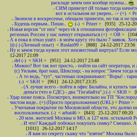
раскладе зачем они вообще нужны...
СИМ привезут (И только тогда начнётся
вот в остальном не уверен.. -> (+)
<
Pr
Звонили в воскресенье, обещали привезти, но так и не при
Будешь первым.. Пиши..
(-)
<
Prizer
> [935] 25-12-20
Новая версия "от них" через vk в отношении фотофиксаци
регионах России у нас начнут открываться (+)
<
ОВ
> [104
А я пока в отказ ушёл - в моём кругу это было 7 заявок. Х
))) (-) (Личный опыт)
<
Ruslan99
> [888] 24-12-2017 23:56
Ну и зачем тогда нужен этот неизвестный виртуал? Если м
12-2017 21:09
del (-)
<
SKH
> [951] 24-12-2017 23:48
Можно? Вот так вот просто, - пойти на сайт оператора, и л
(с) Уильям, брат наш, Шекспир; - на вопрос "Зачем тогда 
А то ведь, "тут", частенько покрикивают: "Воры! - тариф-
(-)
<
SKH
> [961] 24-12-2017 23:35
(А лучше всего - пойти в офис Билайна, и купить там 
деньги (что и СДС) - два "Гигабайта".) (-)
<
SKH
> [
Удар ниже пояса. Посмотрел, внимательно на ТП "Кислород"
чистом виде.. (+) (Просто предположение)
(
URL
) <
Prizer
> 
Учитывая покрытие по Московской области, это далеко н
воспользоваться. (-)
<
arbat46
> [843] 25-12-2017 09:20
20 млн. жителей Москвы и МО, и 127 млн. остальной Рос
И что? Каждый побежал покупать симку? Смешно. А вт
[1011] 26-12-2017 14:17
Я вам по секрету скажу что "взятие" Москвы было 