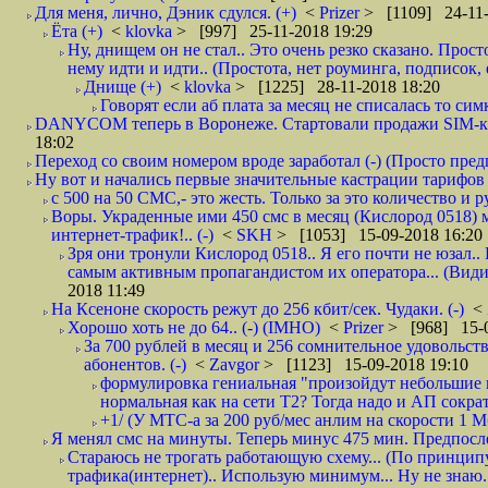
Для меня, лично, Дэник сдулся. (+)
<
Prizer
> [1109] 24-11-
Ёта (+)
<
klovka
> [997] 25-11-2018 19:29
Ну, днищем он не стал.. Это очень резко сказано. Прос
нему идти и идти.. (Простота, нет роуминга, подписок
Днище (+)
<
klovka
> [1225] 28-11-2018 18:20
Говорят если аб плата за месяц не списалась то симк
DANYCOM теперь в Воронеже. Стартовали продажи SIM-карт
18:02
Переход со своим номером вроде заработал (-) (Просто пре
Ну вот и начались первые значительные кастрации тарифов 
с 500 на 50 СМС,- это жесть. Только за это количество и ру
Воры. Украденные ими 450 смс в месяц (Кислород 0518) 
интернет-трафик!.. (-)
<
SKH
> [1053] 15-09-2018 16:20
Зря они тронули Кислород 0518.. Я его почти не юзал.. 
самым активным пропагандистом их оператора... (Видим
2018 11:49
На Ксеноне скорость режут до 256 кбит/сек. Чудаки. (-)
<
Хорошо хоть не до 64.. (-) (IMHO)
<
Prizer
> [968] 15-0
За 700 рублей в месяц и 256 сомнительное удовольст
абонентов. (-)
<
Zavgor
> [1123] 15-09-2018 19:10
формулировка гениальная "произойдут небольшие из
нормальная как на сети Т2? Тогда надо и АП сократ
+1/ (У МТС-а за 200 руб/мес анлим на скорости 1 Мб
Я менял смс на минуты. Теперь минус 475 мин. Предпослед
Стараюсь не трогать работающую схему... (По принципу
трафика(интернет).. Использую минимум... Ну не знаю..