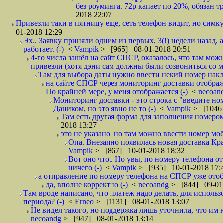
без роуминга. 72р капает по 20%, обязан т
2018 22:07
Привезли таки в пятницу еще, сеть телефон видит, но симку
01-2018 12:29
Эх.. Заявку приняли одним из первых, 3(!) недели назад, 
работает. (-)
<
Vampik
> [965] 08-01-2018 20:51
4-го числа зашёл на сайт СПСР, оказалось, что там мож
привезли (хотя дэни сам должны были созвониться со мн
Там для выбора даты нужно ввести некий номер накла
на сайте СПСР через мониторинг доставки отображ
По крайней мере, у меня отображается (-)
<
necoan
Мониторинг доставки - это строка с "введите но
Даником, но это явно не то (-)
<
Vampik
> [1046]
Там есть другая форма для заполнения номером 
2018 13:27
это не указано, но там можно ввести номер моб
Опа. Внезапно появилась новая доставка Кра
Vampik
> [867] 10-01-2018 18:32
Вот оно что.. Но увы, по номеру телефона о
ничего (-)
<
Vampik
> [935] 10-01-2018 17:
а отправление по номеру телефона на СПСР уже отоб
да, вполне корректно (-)
<
necoandg
> [844] 09-01
Там вроде написано, что платеж надо делать, для использ
периода? (-)
<
Erneo
> [1131] 08-01-2018 13:07
Не видел такого, но поддержка лишь уточнила, что им 
necoandg
> [947] 08-01-2018 13:14