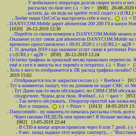
У мобильного оператора долгов скорее всего и нет
рассылку по базе мтс (-)
<
lev
> [808] 20-08-2020 
кстати, да. он ведь на хребте теле2 сидит (-)
(
URL
)
Любят наши ОпСоСы выстрелить себе в ногу...
(-)
<
DANYCOM.Mobile дарит абонентам 200 200 Гб в канун Нового
[1020] 26-12-2019 12:30
Перейти со своим номером к DANYCOM.Mobile можно в 5
Оказание услуг связи для абонентов DANYCOM.Mobile на 
временно приостановлено с 09.01.2020 г. (+)
(
URL
) <
ag28
>
С 31 декабря 2019 года оказание услуг связи в регионах Рос
(-)
(
URL
) <
ag28
> [859] 26-12-2019 12:24
Остатки трафика за прошлый месяц прикольно перенесли. Ф
ещё и гиги в минуты все перевёл и потратил. (-)
<
Rust
> [
Хоть у кого то отображается в ЛК расход трафика онлайн? О
2019 15:02
Отображается после закрытия сессии (-)
<
Reeboot
> [917
Тут в комментах пишут, что на дэником не ходят СМС от Мо
Тут Даню как-то мало обсуждают, но СИМ-СИМ обсуждали 
сподручнее. Чудны дела твои, Ячейки!.. (-)
<
qace
> [953]
Так нечего обсужжать.. Оператор простой как палка-верё
Вот и тишина..
(-)
<
Prizer
> [1013] 18-05-2019 13:
Danycominfo - ну наконец-то началась рассылка столь дол
Через сколько НЕДЕЛЬ они привозят? Я больше месяца жду,
[982] 13-05-2019 22:44
В СПб в конце апреля привезли через 6 или 7 дней. (-)
9 мес. назад задавал этот вопрос саппорту... - "Восст