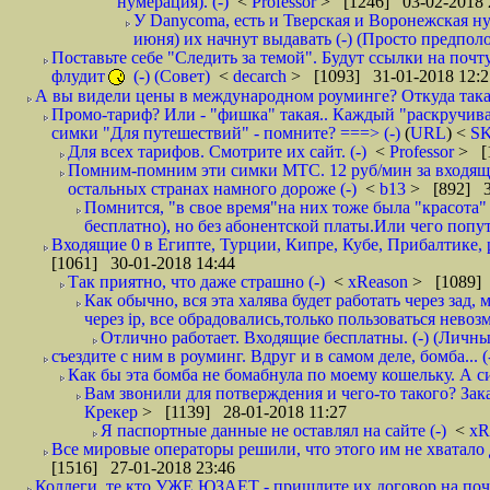
нумерация). (-)
<
Professor
> [1246] 03-02-2018 
У Danycoma, есть и Тверская и Воронежская ну
июня) их начнут выдавать (-) (Просто предпол
Поставьте себе "Следить за темой". Будут ссылки на почт
флудит
(-) (Совет)
<
decarch
> [1093] 31-01-2018 12:2
А вы видели цены в международном роуминге? Откуда такая
Промо-тариф? Или - "фишка" такая.. Каждый "раскручивае
симки "Для путешествий" - помните? ===> (-)
(
URL
) <
S
Для всех тарифов. Смотрите их сайт. (-)
<
Professor
> [
Помним-помним эти симки МТС. 12 руб/мин за входящие и
остальных странах намного дороже (-)
<
b13
> [892] 3
Помнится, "в свое время"на них тоже была "красота
бесплатно), но без абонентской платы.Или чего попут
Входящие 0 в Египте, Турции, Кипре, Кубе, Прибалтике, р
[1061] 30-01-2018 14:44
Так приятно, что даже страшно (-)
<
xReason
> [1089] 
Как обычно, вся эта халява будет работать через зад
через ip, все обрадовались,только пользоваться нево
Отлично работает. Входящие бесплатны. (-) (Личн
съездите с ним в роуминг. Вдруг и в самом деле, бомба... (
Как бы эта бомба не бомабнула по моему кошельку. А си
Вам звонили для потверждения и чего-то такого? Зака
Крекер
> [1139] 28-01-2018 11:27
Я паспортные данные не оставлял на сайте (-)
<
xR
Все мировые операторы решили, что этого им не хватало 
[1516] 27-01-2018 23:46
Коллеги, те кто УЖЕ ЮЗАЕТ - пришлите их договор на почту