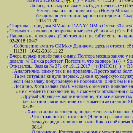
из него все соки..)
(+)
<
Prizer
> [1125] 17-09-2
боюсь, что скоро выжимать будет нечего.. (+) (Пе
У меня свалить не получится.. (Номер Московс
без домашнего стационарного интернета.. Ск
2018 11:20
Стартовала продажа SIM-карт DANYCOM в Омске 30 августа 
Стоимость звонков в непризнанные республики:-> (+)
<
Pri
Нашлось на просторах..(Собственно и на сайте есть, но криво. А наро
02-2018 10:47
Собственно купить СИМ-ку Дэникома здесь и отвезти её в
[1131] 10-02-2018 11:22
Вчера курьер привёз таки симку. Полтора месяца заняло у н
делали. /// Симка работает. Потестим, что за зверь )) (-)
<
St
Отказался... Заявка № 371 от 19.12.2017 (+) (IMHO) (+)
<
R
Аналогично, симку так и не привезли. Просто забил болт. 
Та же ситуация кинули первых, даже в курьерскую службу
если бы халяву полугодовую не пообещали, о них бы и не
Логично. Хотя халява там 6 месяцев с момента подключени
Не с момента подключения, а с момента объявления о хал
Друзья! Обращаем ваше внимание, что все абоненты, 
бесплатной связи начинается с момента активации 
03:39
Халява хорошо конечно, но для меня есть большое 
Что страшного в этом сне? (Я лично развлекаюсь.
международных звонков взял.. Как в своё время
08:14
Однозначно. Копеечная экономия может вылезти