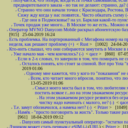
получается, что теперь, когда есть точки самовывоза, есл
предварительного заказа - но так не делают: странно, да? (
Странно что они начали точки с Краснодара, Ростова,
Сижу жду когда у нас появятся.. Чисто обкатать схему (-
Где они в Подмосковье? на ул. Барклая какой-то пункт
Точек продаж уже много... В Москве то же есть.. Можно на
Оператор MVNO Danycom Mobile раскрыл абонентскую базу.
[915] 25-04-2019 16:24
Есть проблемка. На портированный с Мегафона номер на при
неделя, как решают проблему (+)
<
Rust
> [1002] 24-04-20
Кто-нить слышал, что они собираются замутить в Москве в к
Уже начало мая - чем кончилось? (-)
<
qace
> [860] 07-05
Если в 2-х словах, то заверили в том, что помирать не с
Осталось понять, кто стоит за спиной. Вот про Yota "
2019 01:06
Одному мне кажется, что у кого-то "показания" не с
Всем, кто читает много вбросов, понятно, что люб
13-05-2019 01:06
Смысл моего моста был в том, что любителям х
постить всякое г...но на этом уважаемом ресурсе.
На этом уважаемом ресурсе резвятся без огр
чистку надо начинать с малого, не? (-)
<
qac
Т.е. замут обозначился, а намека нет? (-)
<
Prizer
> [1049]
Намёк - "просто поговорить за жисть". Только такие ра
[961] 18-04-2019 09:12
Danycom самый пунктуальный оператор:- "остатки па
Дэником может стать первым с еSIM (-)
(
URL
) <
Prizer
> [11