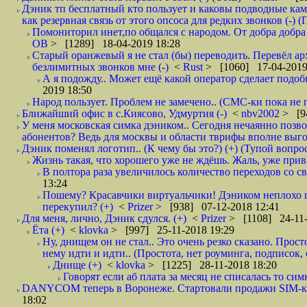
Дэник тп бесплатный кто пользует и каковы подводные кам
как резервная связь от этого опсоса для редких звонков (-) (
Помониторил инет,по общался с народом. От добра добра 
ОВ
> [1289] 18-04-2019 18:28
Старый оранжевый я не стал (бы) переводить. Перевёл а
безлимитных звонков мне (-)
<
Rust
> [1060] 17-04-2019
А я подожду.. Может ещё какой оператор сделает подо
2019 18:50
Народ пользует. Проблем не замечено.. (СМС-ки пока не п
Ближайший офис в с.Киясово, Удмуртия (-)
<
nbv2002
> [9
У меня московская симка дэником.. Сегодня нечаянно позво
абонентов? Ведь для москвы и области тврифы вполне выго
Дэник поменял логотип.. (К чему бы это?) (+) (Тупой вопро
Жизнь такая, что хорошего уже не ждёшь. Жаль, уже привы
В полтора раза увеличилось количество переходов со
13:24
Пошему? Красавчики виртуальчики! Дэником неплохо п
перекупил? (+)
<
Prizer
> [938] 07-12-2018 12:41
Для меня, лично, Дэник сдулся. (+)
<
Prizer
> [1108] 24-11-
Ёта (+)
<
klovka
> [997] 25-11-2018 19:29
Ну, днищем он не стал.. Это очень резко сказано. Прос
нему идти и идти.. (Простота, нет роуминга, подписок
Днище (+)
<
klovka
> [1225] 28-11-2018 18:20
Говорят если аб плата за месяц не списалась то симк
DANYCOM теперь в Воронеже. Стартовали продажи SIM-карт
18:02