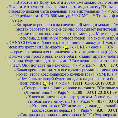
В Ростов-на-Дону, т.е. эти 280км уже можно было бы пеш
Поясните откуда столько хайпа по этому деникому?Тинькоф
оператор должен быть реальный а не виртуальный (-)
<
And
200 руб/мес за 10 Гб, 500 минут, 500 СМС... У Тинькофф не
09:16
Которые переносятся на следующий месяц и можно обмен
местах работает не очень сейчас сбрасывает регистрацию
У же не полгода, а всего четыре месяца... Мне сегод
реклама, 2. минимум пользователей, и максимум шума.
DANYCOM: все абоненты, отправившие заявку до 1 мая, пол
момента доставки SIM-карты
(-)
(
URL
) <
qace
> [976] 1
серьезная заявка для привлечения тех же дачников (( (-)
<
Похоже они просто развлекают себя и кидают других любител
региона, будут попадать в роумиг? Все верно - если тот, кто вам звони 
НЕт. Они попадут на межгород.. (-)
<
Prizer
> [876] 17-0
Какая хрен разница, что все путают роуминг с межгор
номер (этого краснодарского коллцентра) (+) (IMHO)
Чем больше людей будет попадать на деньги, тем бо
всей стране
(-)
<
Nick
> [911] 03-01-2019 00:19
Совершенно не факт - проще поставить "Сотовые опе
(Личный опыт)
<
Pago
> [1189] 03-01-2019 01:09
У кого кнопочный, проще дэником. А ещё лучше 
гигабайты на минуты.. (-)
<
Prizer
> [817] 03-01
Кнопочников с 3Ж исчезающе мало, для такой 
московские номера... (-)
<
Pago
> [930] 03-01-
Сам два раза попал на межгород с МТС (Ред энерджи) 