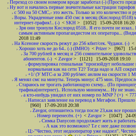
Переход со своим номером вроде заработал (-) (Просто пре
Ну вот и начались первые значительные кастрации тарифов 
с 500 на 50 СМС,- это жесть. Только за это количество и ру
Воры. Украденные ими 450 смс в месяц (Кислород 0518) 
интернет-трафик!.. (-)
<
SKH
> [1052] 15-09-2018 16:20
Зря они тронули Кислород 0518.. Я его почти не юзал.. 
самым активным пропагандистом их оператора... (Видим
2018 11:49
На Ксеноне скорость режут до 256 кбит/сек. Чудаки. (-)
<
Хорошо хоть не до 64.. (-) (IMHO)
<
Prizer
> [967] 15-0
За 700 рублей в месяц и 256 сомнительное удовольст
абонентов. (-)
<
Zavgor
> [1121] 15-09-2018 19:10
формулировка гениальная "произойдут небольшие из
нормальная как на сети Т2? Тогда надо и АП сократ
+1/ (У МТС-а за 200 руб/мес анлим на скорости 1 Мб
Я менял смс на минуты. Теперь минус 475 мин. Предпослед
Стараюсь не трогать работающую схему... (По принципу
трафика(интернет).. Использую минимум... Ну не знаю..
а кто-нибудь увидил от них номер по MNP ? (+)
<
77
Написал заявление на перевод в Мегафон. Пришло 
[960] 17-09-2018 20:38
Zavgor, отпишитесь тогда после 23,как все прошло
Номер перенесён. (+)
<
Zavgor
> [1047] 24-09
Симка Danycom продолжает жить и работать 
А как это возможно? Т.е с нее даже позвон
Ц:-"Честно, этот недооператор уже надоел". Честно