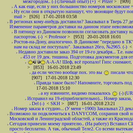
межгородом.. (-) (Личный опыт) (+)
<
Prizer
> [909] 
А как еще, если у них большинство номеров московские =
Ну если они в открытую напишут, что звонящие будут поп
mail
> [926] 17-01-2018 03:58
В регионах кому-нибудь доставили? Заказывал в Тверь 27 де
Изменение параметров доставки на данном этапе невозможн
В пятницу из Даником позвонили согласовать доставку н
паспортом. (-)
<
Professor
> [953] 20-01-2018 16:01
Ростов-на-Дону, аналогично. В Даникоме "передано в ТК"
нам на склад не поступало". Заказывал 26го, №2965. (-)
Недавно доставили заказ 394 от 19-го декабря... Т.е. нам
453 от 19 дек. тишина. Подготовка документов для от
А-А-А! Шеф, всё пропало! Гипс снимают, к
> [853] 16-01-2018 23:49
да если честно вообще пох. это вы
писали что
[907] 17-01-2018 12:30
Правда такое было? Напомните, торговать под
17-01-2018 15:10
а ну извините, видимо показалось
(-)
(
UR
Исправил на 19-е(приблизительно)... Номер заказа, 
Del (-)
<
SKH
> [887] 16-01-2018 23:21
Номер заказа в студию... (У меня ~1900) Заказывал 23 дека
Возможно ли подключиться к DANYCOM, сохранив свой номе
Московской и Ленинградской областей, а также из Краснода
Сегодня привезли моему приятелю.. (На работу) Вставил СИ
просто бесплатно. А так, обычный Теле2. Со всеми вытек