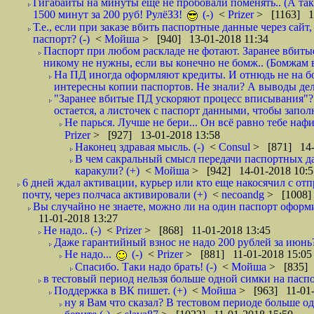
Гигабайты на минуты еще не пробовали поменять.. (А та
1500 минут за 200 руб! РулёЗЗ!
(-)
<
Prizer
> [1163] 1
Т.е., если при заказе вбить паспортные данные через сай
паспорт? (-)
<
Мойша
> [940] 13-01-2018 11:34
Паспорт при любом раскладе не фотают. Заранее вбит
никому не нужны, если вы конечно не бомж.. (Бомжам в
На ПД иногда оформляют кредиты. И отнюдь не на б
интересны копии паспортов. Не знали? А выводы дела
"Заранее вбитые ПД ускоряют процесс вписывания"?
остается, а листочек с паспорт данными, чтобы заполн
Не парься. Лучше не бери... Он всё равно тебе нафи
Prizer
> [927] 13-01-2018 13:58
Наконец здравая мысль. (-)
<
Consul
> [871] 14-
В чем сакральный смысл передачи паспортных да
каракули? (+)
<
Мойша
> [942] 14-01-2018 10:5
6 дней ждал активации, курьер или кто еще накосячил с от
почту, через полчаса активировали (+)
<
necoandg
> [1008]
Вы случайно не знаете, можно ли на один паспорт оформи
11-01-2018 13:27
Не надо.. (-)
<
Prizer
> [868] 11-01-2018 13:45
Даже гарантийный взнос не надо 200 рублей за июнь?
Не надо...
(-)
<
Prizer
> [881] 11-01-2018 15:05
Спасибо. Таки надо брать! (-)
<
Мойша
> [835] 
в тестовый период нельзя больше одной симки на паспор
Поддержка в ВК пишет. (+)
<
Мойша
> [963] 11-01-
ну я Вам что сказал? В тестовом периоде больше одн