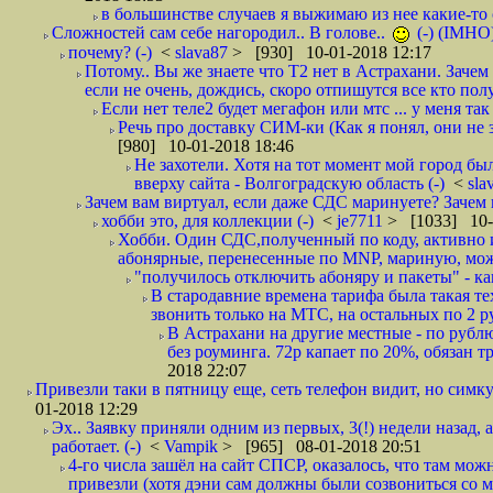
в большинстве случаев я выжимаю из нее какие-то со
Сложностей сам себе нагородил.. В голове..
(-) (IMHO
почему? (-)
<
slava87
> [930] 10-01-2018 12:17
Потому.. Вы же знаете что Т2 нет в Астрахани. Зачем
если не очень, дождись, скоро отпишутся все кто полу
Если нет теле2 будет мегафон или мтс ... у меня так 
Речь про доставку СИМ-ки (Как я понял, они не з
[980] 10-01-2018 18:46
Не захотели. Хотя на тот момент мой город бы
вверху сайта - Волгоградскую область (-)
<
sla
Зачем вам виртуал, если даже СДС маринуете? Зачем 
хобби это, для коллекции (-)
<
je7711
> [1033] 10-
Хобби. Один СДС,полученный по коду, активно и
абонярные, перенесенные по MNP, мариную, може
"получилось отключить абоняру и пакеты" - как
В стародавние времена тарифа была такая те
звонить только на МТС, на остальных по 2 руб
В Астрахани на другие местные - по рубл
без роуминга. 72р капает по 20%, обязан т
2018 22:07
Привезли таки в пятницу еще, сеть телефон видит, но симку
01-2018 12:29
Эх.. Заявку приняли одним из первых, 3(!) недели назад, 
работает. (-)
<
Vampik
> [965] 08-01-2018 20:51
4-го числа зашёл на сайт СПСР, оказалось, что там мож
привезли (хотя дэни сам должны были созвониться со мн