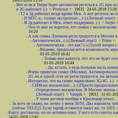
24-01-2018 15:16
Вот если в Твери будет автоматом региться в 2G при ис
в 2G работает. (-)
<
Professor
> [963] 24-01-2018 15:20
T2 в 2g работает везде кроме Мск. А вот регится ли с
В МТС-е,- только экстренные... (-) (Личный опыт)
В 2g работает в Мск, ответ поддержки. (-)
<
Serjio
Что-то мне не верится, что симки с московскими 
16:20
А как симка Дэником регистрируется в Москве в 
Автоматически.. (-) (Личный опыт)
<
Prizer
> 
Автоматически - это как? (-) (Тупой вопрос)
Видимо, предполагается возможность зароу
01-01-2019 16:42
Только мне кажется, что это не будет о
01-01-2019 16:44
Да, кстати, а ведь большая часть номер
Вчера привезли симку (Москва). Активировалось п
2G ни в одной сети не регистрируется, ни автом
Интересно, что на симке нарисовано 3G/4G. (-)
СИМ-ки московские... (-) (Просто предположе
Определенно московские. В Москве звонок н
(Личный опыт)
<
Vampik
> [901] 31-01-201
У меня договор вообще в Краснодар уехал...
За всех не скажу, но лично у меня 50/50. Два варианта л
(сейчас TELE2). Если тариф останется таких же, то 10Гб. 
Карту доставили, но не активна пока. У кого есть советы к
24-01-2018 12:41