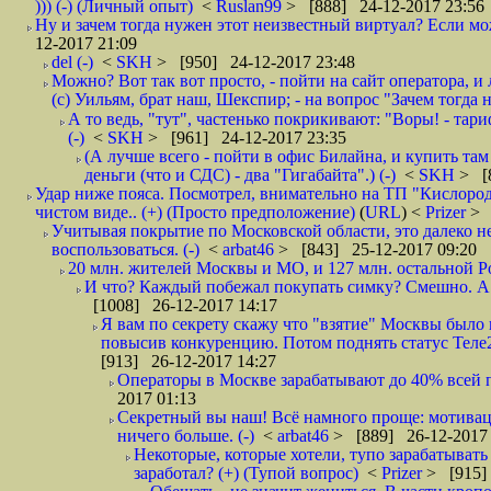
))) (-) (Личный опыт)
<
Ruslan99
> [888] 24-12-2017 23:56
Ну и зачем тогда нужен этот неизвестный виртуал? Если м
12-2017 21:09
del (-)
<
SKH
> [950] 24-12-2017 23:48
Можно? Вот так вот просто, - пойти на сайт оператора, и л
(с) Уильям, брат наш, Шекспир; - на вопрос "Зачем тогда 
А то ведь, "тут", частенько покрикивают: "Воры! - тариф-
(-)
<
SKH
> [961] 24-12-2017 23:35
(А лучше всего - пойти в офис Билайна, и купить там 
деньги (что и СДС) - два "Гигабайта".) (-)
<
SKH
> [
Удар ниже пояса. Посмотрел, внимательно на ТП "Кислород"
чистом виде.. (+) (Просто предположение)
(
URL
) <
Prizer
> 
Учитывая покрытие по Московской области, это далеко н
воспользоваться. (-)
<
arbat46
> [843] 25-12-2017 09:20
20 млн. жителей Москвы и МО, и 127 млн. остальной Рос
И что? Каждый побежал покупать симку? Смешно. А вт
[1008] 26-12-2017 14:17
Я вам по секрету скажу что "взятие" Москвы было 
повысив конкуренцию. Потом поднять статус Теле2 
[913] 26-12-2017 14:27
Операторы в Москве зарабатывают до 40% всей пр
2017 01:13
Секретный вы наш! Всё намного проще: мотиваци
ничего больше. (-)
<
arbat46
> [889] 26-12-2017 
Некоторые, которые хотели, тупо зарабатывать 
заработал? (+) (Тупой вопрос)
<
Prizer
> [915]