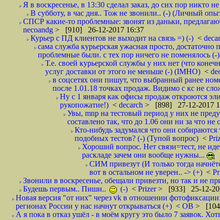
Я в воскресенье, в 13:30 сделал заказ, до сих пор никто н
В субботу, в час дня.. Тож не звонили.. (-) (Личный опы
СПСР какие-то проблемные: звонят из даньки, предлагают 
necoandg
> [910] 26-12-2017 16:37
Курьер с ПД клиентов не выходит на связь =) (-)
<
deca
сама служба курьерская ужасная просто, достаточно п
проблемные были. с тех пор ничего не поменялось (-)
Т.е. своей курьерской службы у них нет (что коне
услуг доставки от этого не меньше (-) (IMHO)
<
de
в соцсетях они пишут, что выбранный ранее ном
после 1.01.18 точках продаж. Видимо с кс не сло
Ну с 1 января как офисы продаж откроются эли
рукопожатие!)
<
decarch
> [898] 27-12-2017 1
Увы, mnp на тестовый период у них не преду
составлено так, что до 1.06 они ни за что не 
Кто-нибудь задумался что они собираются
подобных тестов? (-) (Тупой вопрос)
<
Pri
Хороший вопрос. Нет связи=тест, не идет
раскладе зачем они вообще нужны...
СИМ привезут (И только тогда начнётся
вот в остальном не уверен.. -> (+)
<
Pr
Звонили в воскресенье, обещали привезти, но так и не при
Будешь первым.. Пиши..
(-)
<
Prizer
> [933] 25-12-20
Новая версия "от них" через vk в отношении фотофиксаци
регионах России у нас начнут открываться (+)
<
ОВ
> [104
А я пока в отказ ушёл - в моём кругу это было 7 заявок. Х