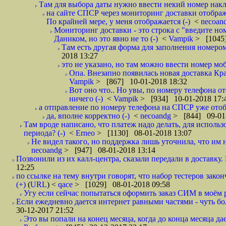
Там для выбора даты нужно ввести некий номер накла
на сайте СПСР через мониторинг доставки отображ
По крайней мере, у меня отображается (-)
<
necoan
Мониторинг доставки - это строка с "введите но
Даником, но это явно не то (-)
<
Vampik
> [1045]
Там есть другая форма для заполнения номером 
2018 13:27
это не указано, но там можно ввести номер моб
Опа. Внезапно появилась новая доставка Кра
Vampik
> [867] 10-01-2018 18:32
Вот оно что.. Но увы, по номеру телефона о
ничего (-)
<
Vampik
> [934] 10-01-2018 17:
а отправление по номеру телефона на СПСР уже отоб
да, вполне корректно (-)
<
necoandg
> [844] 09-01
Там вроде написано, что платеж надо делать, для использ
периода? (-)
<
Erneo
> [1130] 08-01-2018 13:07
Не видел такого, но поддержка лишь уточнила, что им 
necoandg
> [947] 08-01-2018 13:14
Позвонили из их калл-центра, сказали передали в доставку. И
12:25
по ссылке на тему внутри говорят, что набор тестеров зак
(+)
(
URL
) <
qace
> [1029] 08-01-2018 09:58
Угу если сейчас попытаться оформить заказ СИМ в моём р
Если ежедневно дается интернет равными частями - чуть боле
30-12-2017 21:52
Это вы попали на конец месяца, когда до конца месяца дае