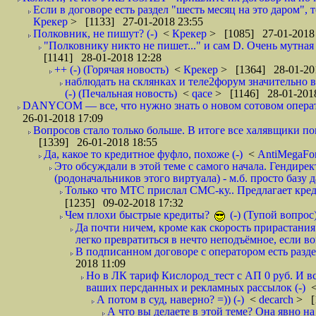
Если в договоре есть раздел "шесть месяц на это даром", т
Крекер
> [1133] 27-01-2018 23:55
Полковник, не пишут? (-)
<
Крекер
> [1085] 27-01-2018
"Полковнику никто не пишет..." и сам D. Очень мутная
[1141] 28-01-2018 12:28
++ (-) (Горячая новость)
<
Крекер
> [1364] 28-01-20
наблюдать на склянках и теле2форум значительно в
(-) (Печальная новость)
<
qace
> [1146] 28-01-2018
DANYCOM — все, что нужно знать о новом сотовом опера
26-01-2018 17:09
Вопросов стало только больше. В итоге все халявщики по
[1339] 26-01-2018 18:55
Да, какое то кредитное фуфло, похоже (-)
<
AntiMegaF
Это обсуждали в этой теме с самого начала. Гендире
(родоначальников этого виртуала) - м.б. просто базу 
Только что МТС прислал СМС-ку.. Предлагает кре
[1235] 09-02-2018 17:32
Чем плохи быстрые кредиты?
(-) (Тупой вопрос
Да почти ничем, кроме как скорость прирастани
легко превратиться в нечто неподъёмное, если вов
В подписанном договоре с оператором есть разде
2018 11:09
Но в ЛК тариф Кислород_тест с АП 0 руб. И вс
ваших персданных и рекламных рассылок (-)
А потом в суд, наверно? =)) (-)
<
decarch
> [
А что вы делаете в этой теме? Она явно на д