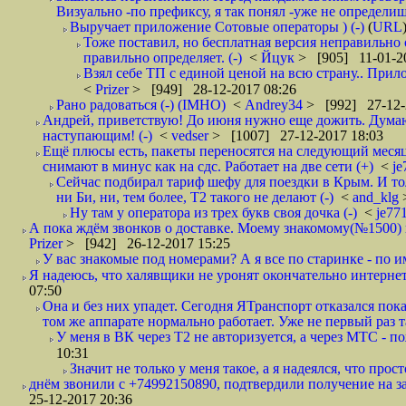
Визуально -по префиксу, я так понял -уже не определи
Выручает приложение Сотовые операторы ) (-)
(
URL
Тоже поставил, но бесплатная версия неправильно
правильно определяет. (-)
<
Йцук
> [905] 11-01-2
Взял себе ТП с единой ценой на всю страну.. При
<
Prizer
> [949] 28-12-2017 08:26
Рано радоваться (-) (IMHO)
<
Andrey34
> [992] 27-12-
Андрей, приветствую! До июня нужно еще дожить. Думаю 
наступающим! (-)
<
vedser
> [1007] 27-12-2017 18:03
Ещё плюсы есть, пакеты переносятся на следующий месяц 
снимают в минус как на сдс. Работает на две сети (+)
<
j
Сейчас подбирал тариф шефу для поездки в Крым. И то
ни Би, ни, тем более, Т2 такого не делают (-)
<
and_klg
Ну там у оператора из трех букв своя дочка (-)
<
je77
А пока ждём звонков о доставке. Моему знакомому(№1500) поз
Prizer
> [942] 26-12-2017 15:25
У вас знакомые под номерами? А я все по старинке - по 
Я надеюсь, что халявщики не уронят окончательно интернет 
07:50
Она и без них упадет. Сегодня ЯТранспорт отказался пока
том же аппарате нормально работает. Уже не первый раз т
У меня в ВК через Т2 не авторизуется, а через МТС - 
10:31
Значит не только у меня такое, а я надеялся, что просто
днём звонили с +74992150890, подтвердили получение на зав
25-12-2017 20:36