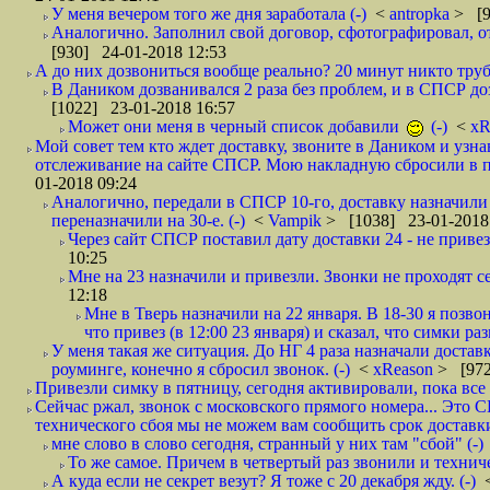
У меня вечером того же дня заработала (-)
<
antropka
> [9
Аналогично. Заполнил свой договор, сфотографировал, 
[930] 24-01-2018 12:53
А до них дозвониться вообще реально? 20 минут никто трубк
В Даником дозванивался 2 раза без проблем, и в СПСР дозв
[1022] 23-01-2018 16:57
Может они меня в черный список добавили
(-)
<
xR
Мой совет тем кто ждет доставку, звоните в Даником и узн
отслеживание на сайте СПСР. Мою накладную сбросили в п
01-2018 09:24
Аналогично, передали в СПСР 10-го, доставку назначили н
переназначили на 30-е. (-)
<
Vampik
> [1038] 23-01-2018
Через сайт СПСР поставил дату доставки 24 - не привезл
10:25
Мне на 23 назначили и привезли. Звонки не проходят 
12:18
Мне в Тверь назначили на 22 января. В 18-30 я позво
что привез (в 12:00 23 января) и сказал, что симки раз
У меня такая же ситуация. До НГ 4 раза назначали доставк
роуминге, конечно я сбросил звонок. (-)
<
xReason
> [972
Привезли симку в пятницу, сегодня активировали, пока все 
Сейчас ржал, звонок с московского прямого номера... Это С
технического сбоя мы не можем вам сообщить срок доставки
мне слово в слово сегодня, странный у них там "сбой" (-)
То же самое. Причем в четвертый раз звонили и техниче
А куда если не секрет везут? Я тоже с 20 декабря жду. (-)