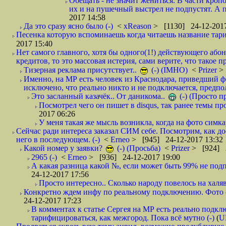
Обещать - не значит жениться. В части кропо
их и на пушечный выстрел не подпустят. А п
2017 14:58
Да это сразу ясно было (-)
<
xReason
> [1130] 24-12-2017
Песенка которую вспоминаешь когда читаешь название тар
2017 15:40
Нет самого главного, хотя бы одного(1!) действующего абон
кредитов, то это массовая истерия, сами верите, что такое п
Тизерная реклама присутствует..
(-) (IMHO)
<
Prizer
>
Именно, на МР есть человек из Краснодара, приведший ф
исключено, что реально никто и не подключается, предпол
Это засланный казачёк.. От даникома..
(-) (Просто 
Посмотрел чего он пишет в disqus, так ранее темы пр
2017 06:26
У меня такая же мысль возникла, когда на фото симкар
Сейчас ради интереса заказал СИМ себе. Посмотрим, как д
него в последующем. (-)
<
Erneo
> [945] 24-12-2017 13:32
Какой номер у заявки?
(-) (Просьба)
<
Prizer
> [924] 2
2965 (-)
<
Erneo
> [936] 24-12-2017 19:00
А какая разница какой №, если может быть 99% не подп
24-12-2017 17:56
Просто интересно.. Сколько народу повелось на халяв
Конкретно ждем инфу по реальному подключению. Фото симо
24-12-2017 17:23
В комментах к статье Сергея на МР есть реально подкл
тарифицироваться, как межгород. Пока всё мутно (-)
(
U