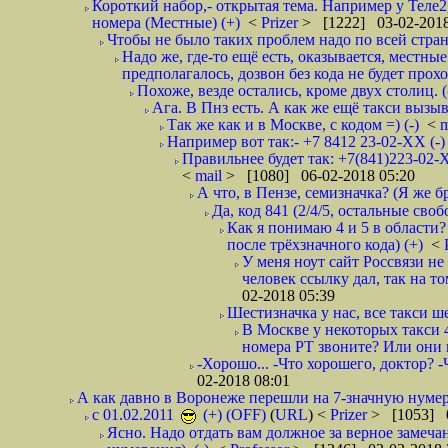
Короткий набор,- открытая тема. Например у Теле2
номера (Местные) (+)
<
Prizer
> [1222] 03-02-2018
Чтобы не было таких проблем надо по всей стране
Надо же, где-то ещё есть, оказывается, местны
предполагалось, дозвон без кода не будет проход
Похоже, везде остались, кроме двух столиц. 
Ага. В Пнз есть. А как же ещё такси вызыв
Так же как и в Москве, с кодом =) (-)
<
m
Например вот так:- +7 8412 23-02-ХХ (-
Правильнее будет так: +7(841)223-02-Х
<
mail
> [1080] 06-02-2018 05:20
А что, в Пензе, семизначка? (Я же бр
Да, код 841 (2/4/5, остальные сво
Как я понимаю 4 и 5 в области?
после трёхзначного кода) (+)
<
У меня ноут сайт Россвязи не
человек ссылку дал, так на то
02-2018 05:39
Шестизначка у нас, все такси ш
В Москве у некоторых такси 
номера РТ звоните? Или они в
-Хорошо... -Что хорошего, доктор? -
02-2018 08:01
А как давно в Воронеже перешли на 7-значную нумер
с 01.02.2011
(+) (OFF)
(
URL
) <
Prizer
> [1053] 0
Ясно. Надо отдать вам должное за верное замечан