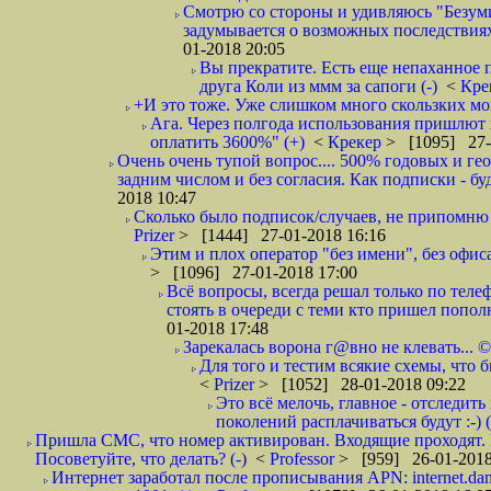
Смотрю со стороны и удивляюсь "Безумию
задумывается о возможных последствия
01-2018 20:05
Вы прекратите. Есть еще непаханное 
друга Коли из ммм за сапоги (-)
<
Кре
+И это тоже. Уже слишком много скользких мо
Ага. Через полгода использования пришлют п
оплатить 3600%" (+)
<
Крекер
> [1095] 27-
Очень очень тупой вопрос.... 500% годовых и ге
задним числом и без согласия. Как подписки - бу
2018 10:47
Сколько было подписок/случаев, не припомню 
Prizer
> [1444] 27-01-2018 16:16
Этим и плох оператор "без имени", без офиса
> [1096] 27-01-2018 17:00
Всё вопросы, всегда решал только по телеф
стоять в очереди с теми кто пришел попол
01-2018 17:48
Зарекалась ворона г@вно не клевать... ©
Для того и тестим всякие схемы, что б
<
Prizer
> [1052] 28-01-2018 09:22
Это всё мелочь, главное - отследит
поколений расплачиваться будут :-) (
Пришла СМС, что номер активирован. Входящие проходят. И
Посоветуйте, что делать? (-)
<
Professor
> [959] 26-01-2018
Интернет заработал после прописывания APN: internet.da