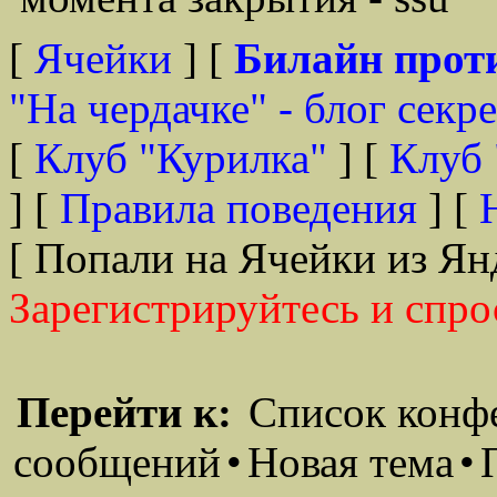
[
Ячейки
] [
Билайн прот
"На чердачке" - блог секр
[
Клуб "Курилка"
] [
Клуб 
] [
Правила поведения
] [
[ Попали на Ячейки из Ян
Зарегистрируйтесь и спро
Перейти к:
Список конф
сообщений
•
Новая тема
•