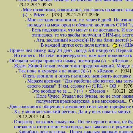
29-12-2017 09:35
Мне позвонили, извинились, сослались на много заказ
(-)
<
Prizer
> [878] 29-12-2017 09:36
Мне сегодня позвонили, т.е. через 6 дней. Не изв
попадут на межгород и обещали доставить СИМ "где
Есть подозрения, что могут и не доставить. И взят
отписался, те что якобы получили СИМ-ки, всего 
Ага, засланный казачек))) Ну вы блин даете)) (-
В каждой шутке есть доля шутки..
(-) (Ш
Привез чел симку, жду 2й день , когда АК ивируют. Первый р
Но ничего.. На тебе потренеруются, нам влёт подключать б
Обещали завтра привезти симку, посмотрим (-)
<
xReason
>
Ждём. Живой отзыв лучше тонн предположений. Морду ли
Так пока и курьера я не видел ))) (-)
<
xReason
> [934] 
Опять звонили и опять пытались назначить доставку. 
Маразм крепчал: "Для удобства абонентов, мы запу
своего заказа" !!! см. ссылку (-)
(
URL
) <
ОВ
> [976
Это вообще чё за .... ? (+)
<
xReason
> [1012] 28
Поле Чудес. Угадал все буквы, но не смог наз
получается краснодарская, а не московская...
Для голосового общения в домашней сети такие тарифы не о
Хз, у меня московский регион. Да и у всех пакеты минут. 
28-12-2017 14:26
Оператор, оказался лакмусом.. После первого июня, не бу
поездках и отсутствие межгорода, как такового и роуминга.
Зашибись перспектива... Перед каждым звонком проверят