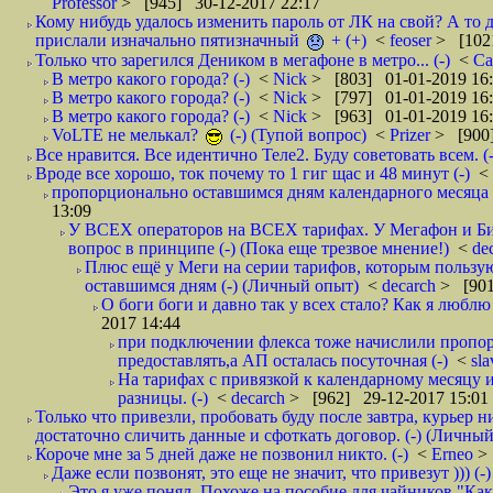
Professor
> [945] 30-12-2017 22:17
Кому нибудь удалось изменить пароль от ЛК на свой? А то 
прислали изначально пятизначный
+ (+)
<
feoser
> [102
Только что зарегился Деником в мегафоне в метро... (-)
<
С
В метро какого города? (-)
<
Nick
> [803] 01-01-2019 16
В метро какого города? (-)
<
Nick
> [797] 01-01-2019 16
В метро какого города? (-)
<
Nick
> [963] 01-01-2019 16
VoLTE не мелькал?
(-) (Тупой вопрос)
<
Prizer
> [900]
Все нравится. Все идентично Теле2. Буду советовать всем. (-
Вроде все хорошо, ток почему то 1 гиг щас и 48 минут (-)
<
пропорционально оставшимся дням календарного месяца в
13:09
У ВСЕХ операторов на ВСЕХ тарифах. У Мегафон и Би 
вопрос в принципе (-) (Пока еще трезвое мнение!)
<
de
Плюс ещё у Меги на серии тарифов, которым пользую
оставшимся дням (-) (Личный опыт)
<
decarch
> [901
О боги боги и давно так у всех стало? Как я люблю 
2017 14:44
при подключении флекса тоже начислили пропорц
предоставлять,а АП осталась посуточная (-)
<
sl
На тарифах с привязкой к календарному месяцу 
разницы. (-)
<
decarch
> [962] 29-12-2017 15:01
Только что привезли, пробовать буду после завтра, курьер н
достаточно сличить данные и сфоткать договор. (-) (Личный 
Короче мне за 5 дней даже не позвонил никто. (-)
<
Erneo
>
Даже если позвонят, это еще не значит, что привезут ))) (-)
Это я уже понял. Похоже на пособие для чайников "Как о