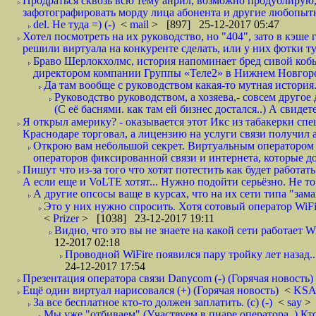
Продраться сквозь всю тему анрил, возможно продублирую,
зафотографировать морду лица абонента и другие любопытн
del. Не туда =) (-)
<
mail
> [897] 25-12-2017 05:47
Хотел посмотреть на их руководство, но "404", зато в кэше
решили виртуала на конкуренте сделать, или у них фотки т
Браво Шерлокхолмс, история напоминает бред сивой кобы
директором компании Группы «Теле2» в Нижнем Новгород
Да там вообще с руководством какая-то мутная история.
Руководство руководством, а хозяева,- совсем другое
(С её баснями. как там ей бизнес достался..) А свидет
Я открыл америку? - оказывается этот Икс из табакерки спе
Краснодаре торговал, а лицензию на услуги связи получил а
Открою вам небольшой секрет. Виртуальным оператором с
операторов фиксированной связи и интернета, которые до 
Пишут что из-за того что хотят потестить как будет работать
А если еще и VoLTE хотят... Нужно подойти серьёзно. Не то 
А другие опсосы ваще в курсах, что на их сети типа "зам
Это у них нужно спросить. Хотя сотовый оператор WiFire
<
Prizer
> [1038] 23-12-2017 19:11
Видно, что это вы не знаете на какой сети работает W
12-2017 02:18
Проводной WiFire появился пару тройку лет назад...
24-12-2017 17:54
Презентация оператора связи Danycom (-) (Горячая новость)
Ещё один виртуал нарисовался (+) (Горячая новость)
<
KS
За все бесплатное кто-то должен заплатить. (с) (-)
<
say
> 
Мы уже "отбиваем" (Участвуем в пиаре оператора..) Кт