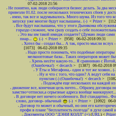
07-02-2018 21:56
Не понятно, как люди собираются бизнес делать. За два мес
привезли 01.02. после нескольких технических сбоев у дост
имхо, так все и задумывалось. Много шума. Из того что к
запуску уже многие будут наслышаны.. (-)
<
Prizer
> [112
Все будут наслышаны, что у этого Дынякома обслужива
гораздо сложнее, чем сразу создать о себе положительн
Это вы им такой имидж создаете? (Думаю люди сами оп
пиар...
(-)
<
Prizer
> [958] 06-02-2018 09:31
Хотел бы - создал бы... А так, просто мысли вслух 
[1073] 06-02-2018 09:35
Надо просто понимать, что подобные операторы 
мелкооптовые базы.. Таких операторов может быт
Хрень несёте какую-то... Я сравниваю с Йотой
(Ошибочка!)
<
decarch
> [1387] 06-02-2018 0
У Ёты и Мегафона,- один и тот же хозяин.. (-
Ну и что с того, что один? А ведут себя 
пунктам (-) (Ошибочка!)
<
decarch
> [1082
Подождём еще нескольких на каждой из 
движение все, конечная цель ничто... Образец договора н
хамство=отписки,а серьезные адреса вообще манкируют...
В договоре нет ничего особенного. Всё стандартно.. Фот
слово, договор- обычный
(-)
<
Prizer
> [1092] 06-0
Договор то может и обычный, но они его категоричес
профи в плане "бесплатность полгода" в духе самой 
Документы ООО "ДЭНИ КОЛЛ" (+)
(
URL
) <
Prize