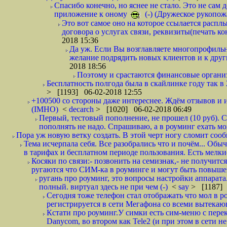
Спасибо конечно, но яснее не стало. Это не сам
приложение к оному
(-) (Дружеское рукопож
Это вот самое оно на которое ссылается распл
договора о услугах связи, реквизиты(печать ко
2018 15:36
Да уж. Если Вы возглавляете многопрофиль
желание подрядить новых клиентов и к други
2018 18:56
Поэтому и срастаются финансовые организа
Бесплатность полгода была в скайлинке году так в
> [1193] 06-02-2018 12:55
+100500 со стороны даже интереснее. Ждём отзывов и и
(IMHO)
<
decarch
> [1020] 06-02-2018 06:49
Первый, тестовый пополнение, не прошел (10 руб). Сд
пополнять не надо. Спрашиваю, а в роуминг ехать мо
Пора уж новую ветку создать. В этой черт ногу сломит сооб
Тема исчерпала себя. Все разобрались что и почём... О
в тарифах и бесплатном периоде пользования. Есть мелкие
Косяки по связи:- позвонить на семизнак,- не получится
ругаются что СИМ-ка в роуминге и могут быть повышен
ругань про роуминг, это вопросы настройки аппарата
полный. виртуал здесь не при чем (-)
<
say
> [1187] 
Сегодня тоже телефон стал отображать что мол в р
регистрируется в сети Мегафона со всеми вытекаю
Кстати про роуминг.У симки есть сим-меню с пере
Danycom, во втором как Tele2 (и при этом в сети не 