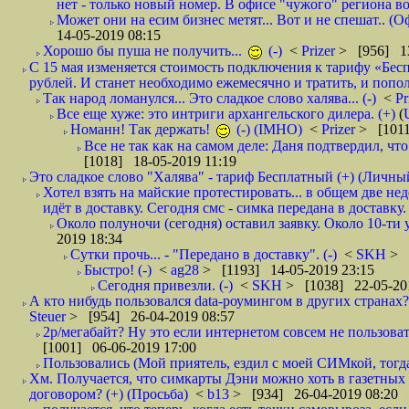
нет - только новый номер. В офисе "чужого" региона во
Может они на есим бизнес метят... Вот и не спешат.. (О
14-05-2019 08:15
Хорошо бы пуша не получить...
(-)
<
Prizer
> [956] 13
С 15 мая изменяется стоимость подключения к тарифу «Бесп
рублей. И станет необходимо ежемесячно и тратить, и попол
Так народ ломанулся... Это сладкое слово халява... (-)
<
Pr
Все еще хуже: это интриги архангельского дилера. (+)
(
Номанн! Так держать!
(-) (IMHO)
<
Prizer
> [1011
Все не так как на самом деле: Даня подтвердил, чт
[1018] 18-05-2019 11:19
Это сладкое слово "Халява" - тариф Бесплатный (+) (Личны
Хотел взять на майские протестировать... в общем две не
идёт в доставку. Сегодня смс - симка передана в доставку.
Около полуночи (сегодня) оставил заявку. Около 10-ти у
2019 18:34
Сутки прочь... - "Передано в доставку". (-)
<
SKH
> 
Быстро! (-)
<
ag28
> [1193] 14-05-2019 23:15
Сегодня привезли. (-)
<
SKH
> [1038] 22-05-20
А кто нибудь пользовался data-роумингом в других странах?
Steuer
> [954] 26-04-2019 08:57
2р/мегабайт? Ну это если интернетом совсем не пользовать
[1001] 06-06-2019 17:00
Пользовались (Мой приятель, ездил с моей СИМкой, тогд
Хм. Получается, что симкарты Дэни можно хоть в газетных к
договором? (+) (Просьба)
<
b13
> [934] 26-04-2019 08:20