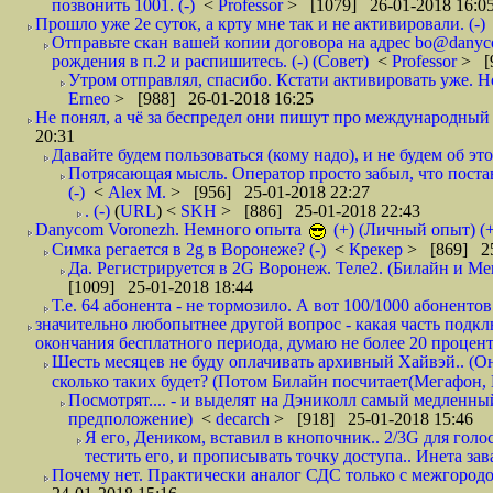
позвонить 1001. (-)
<
Professor
> [1079] 26-01-2018 16:0
Прошло уже 2е суток, а крту мне так и не активировали. (-)
Отправьте скан вашей копии договора на адрес bo@danyc
рождения в п.2 и распишитесь. (-) (Совет)
<
Professor
> [
Утром отправлял, спасибо. Кстати активировать уже. Но 
Erneo
> [988] 26-01-2018 16:25
Не понял, а чё за беспредел они пишут про международный 
20:31
Давайте будем пользоваться (кому надо), и не будем об этом
Потрясающая мысль. Оператор просто забыл, что постави
(-)
<
Alex M.
> [956] 25-01-2018 22:27
. (-)
(
URL
) <
SKH
> [886] 25-01-2018 22:43
Danycom Voronezh. Немного опыта
(+) (Личный опыт) (+
Симка регается в 2g в Воронеже? (-)
<
Крекер
> [869] 25
Да. Регистрируется в 2G Воронеж. Теле2. (Билайн и Мег
[1009] 25-01-2018 18:44
Т.е. 64 абонента - не тормозило. А вот 100/1000 абонентов
значительно любопытнее другой вопрос - какая часть подк
окончания бесплатного периода, думаю не более 20 проценто
Шесть месяцев не буду оплачивать архивный Хайвэй.. (Он 
сколько таких будет? (Потом Билайн посчитает(Мегафон, 
Посмотрят.... - и выделят на Дэниколл самый медленный
предположение)
<
decarch
> [918] 25-01-2018 15:46
Я его, Деником, вставил в кнопочник.. 2/3G для голо
тестить его, и прописывать точку доступа.. Инета зава
Почему нет. Практически аналог СДС только с межгородом.