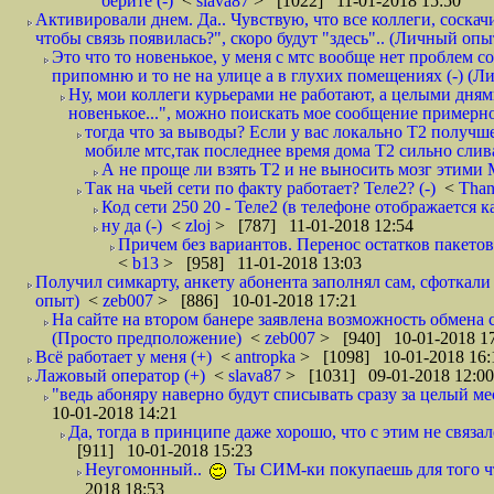
берите (-)
<
slava87
> [1022] 11-01-2018 15:50
Активировали днем. Да.. Чувствую, что все коллеги, соска
чтобы связь появилась?", скоро будут "здесь".. (Личный опыт
Это что то новенькое, у меня с мтс вообще нет проблем с
припомню и то не на улице а в глухих помещениях (-) (
Ну, мои коллеги курьерами не работают, а целыми днями
новенькое...", можно поискать мое сообщение примерно 
тогда что за выводы? Если у вас локально Т2 получше
мобиле мтс,так последнее время дома Т2 сильно слива
А не проще ли взять Т2 и не выносить мозг этими
Так на чьей сети по факту работает? Теле2? (-)
<
Tha
Код сети 250 20 - Теле2 (в телефоне отображается
ну да (-)
<
zloj
> [787] 11-01-2018 12:54
Причем без вариантов. Перенос остатков пакетов
<
b13
> [958] 11-01-2018 13:03
Получил симкарту, анкету абонента заполнял сам, сфоткали 
опыт)
<
zeb007
> [886] 10-01-2018 17:21
На сайте на втором банере заявлена возможность обмена 
(Просто предположение)
<
zeb007
> [940] 10-01-2018 1
Всё работает у меня (+)
<
antropka
> [1098] 10-01-2018 16:
Лажовый оператор (+)
<
slava87
> [1031] 09-01-2018 12:00
"ведь абоняру наверно будут списывать сразу за целый мес
10-01-2018 14:21
Да, тогда в принципе даже хорошо, что с этим не связал
[911] 10-01-2018 15:23
Неугомонный..
Ты СИМ-ки покупаешь для того ч
2018 18:53