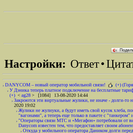
Подел
Настройки:
Ответ
•
Цита
DANYCOM – новый оператор мобильной связи!
(+) (Горя
У Дэника теперь платное подключение на бесплатные тариф
(+)
<
ag28
> [1084] 13-08-2020 14:44
Закроются эти виртуальные жулики, не иначе - долги-то не
2020 19:02
Жулики не жулиуки, а будут иметь свой кусок хлеба, 
"вагонами", а теперь еще только в пакете с "танкером" и
"Операторы связи МТС и «Мегафон» потребовали от вир
Danycom известен тем, что предоставляет своим абонент
Откуда у мобильного оператора Даником долги перед