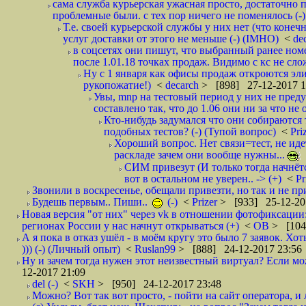
сама служба курьерская ужасная просто, достаточно п
проблемные были. с тех пор ничего не поменялось (-)
Т.е. своей курьерской службы у них нет (что коне
услуг доставки от этого не меньше (-) (IMHO)
<
de
в соцсетях они пишут, что выбранный ранее ном
после 1.01.18 точках продаж. Видимо с кс не сло
Ну с 1 января как офисы продаж откроются эли
рукопожатие!)
<
decarch
> [898] 27-12-2017 1
Увы, mnp на тестовый период у них не преду
составлено так, что до 1.06 они ни за что не 
Кто-нибудь задумался что они собираются
подобных тестов? (-) (Тупой вопрос)
<
Pri
Хороший вопрос. Нет связи=тест, не идет
раскладе зачем они вообще нужны...
СИМ привезут (И только тогда начнётся
вот в остальном не уверен.. -> (+)
<
Pr
Звонили в воскресенье, обещали привезти, но так и не при
Будешь первым.. Пиши..
(-)
<
Prizer
> [933] 25-12-20
Новая версия "от них" через vk в отношении фотофиксаци
регионах России у нас начнут открываться (+)
<
ОВ
> [104
А я пока в отказ ушёл - в моём кругу это было 7 заявок. Х
))) (-) (Личный опыт)
<
Ruslan99
> [888] 24-12-2017 23:56
Ну и зачем тогда нужен этот неизвестный виртуал? Если м
12-2017 21:09
del (-)
<
SKH
> [950] 24-12-2017 23:48
Можно? Вот так вот просто, - пойти на сайт оператора, и л