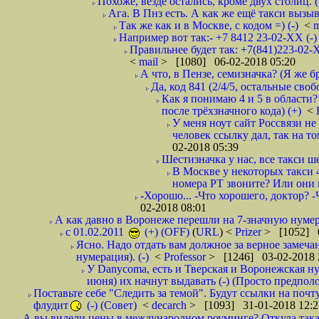
Похоже, везде остались, кроме двух столиц. 
Ага. В Пнз есть. А как же ещё такси вызыв
Так же как и в Москве, с кодом =) (-)
<
m
Например вот так:- +7 8412 23-02-ХХ (-
Правильнее будет так: +7(841)223-02-Х
<
mail
> [1080] 06-02-2018 05:20
А что, в Пензе, семизначка? (Я же бр
Да, код 841 (2/4/5, остальные сво
Как я понимаю 4 и 5 в области?
после трёхзначного кода) (+)
<
У меня ноут сайт Россвязи не
человек ссылку дал, так на то
02-2018 05:39
Шестизначка у нас, все такси ш
В Москве у некоторых такси 
номера РТ звоните? Или они в
-Хорошо... -Что хорошего, доктор? -
02-2018 08:01
А как давно в Воронеже перешли на 7-значную нумер
с 01.02.2011
(+) (OFF)
(
URL
) <
Prizer
> [1052] 0
Ясно. Надо отдать вам должное за верное замечан
нумерация). (-)
<
Professor
> [1246] 03-02-2018 
У Danycoma, есть и Тверская и Воронежская ну
июня) их начнут выдавать (-) (Просто предпол
Поставьте себе "Следить за темой". Будут ссылки на почт
флудит
(-) (Совет)
<
decarch
> [1093] 31-01-2018 12:2
А вы видели цены в международном роуминге? Откуда такая