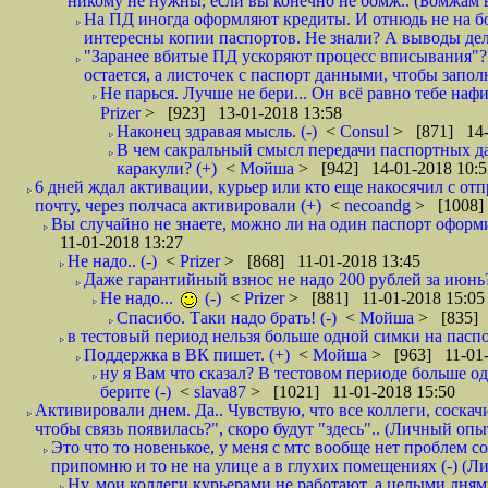
никому не нужны, если вы конечно не бомж.. (Бомжам в
На ПД иногда оформляют кредиты. И отнюдь не на б
интересны копии паспортов. Не знали? А выводы дела
"Заранее вбитые ПД ускоряют процесс вписывания"?
остается, а листочек с паспорт данными, чтобы заполн
Не парься. Лучше не бери... Он всё равно тебе нафи
Prizer
> [923] 13-01-2018 13:58
Наконец здравая мысль. (-)
<
Consul
> [871] 14-
В чем сакральный смысл передачи паспортных да
каракули? (+)
<
Мойша
> [942] 14-01-2018 10:5
6 дней ждал активации, курьер или кто еще накосячил с от
почту, через полчаса активировали (+)
<
necoandg
> [1008]
Вы случайно не знаете, можно ли на один паспорт оформи
11-01-2018 13:27
Не надо.. (-)
<
Prizer
> [868] 11-01-2018 13:45
Даже гарантийный взнос не надо 200 рублей за июнь?
Не надо...
(-)
<
Prizer
> [881] 11-01-2018 15:05
Спасибо. Таки надо брать! (-)
<
Мойша
> [835] 
в тестовый период нельзя больше одной симки на паспор
Поддержка в ВК пишет. (+)
<
Мойша
> [963] 11-01-
ну я Вам что сказал? В тестовом периоде больше одн
берите (-)
<
slava87
> [1021] 11-01-2018 15:50
Активировали днем. Да.. Чувствую, что все коллеги, соска
чтобы связь появилась?", скоро будут "здесь".. (Личный опыт
Это что то новенькое, у меня с мтс вообще нет проблем с
припомню и то не на улице а в глухих помещениях (-) (
Ну, мои коллеги курьерами не работают, а целыми днями