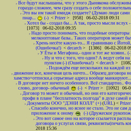
Все будут наслышаны, что у этого Дынякома обслужива
гораздо сложнее, чем сразу создать о себе положительн
Это вы им такой имидж создаете? (Думаю люди сами оп
пиар...
(-)
<
Prizer
> [958] 06-02-2018 09:31
Хотел бы - создал бы... А так, просто мысли вслух 
[1073] 06-02-2018 09:35
Надо просто понимать, что подобные операторы 
мелкооптовые базы.. Таких операторов может быт
Хрень несёте какую-то... Я сравниваю с Йотой
(Ошибочка!)
<
decarch
> [1386] 06-02-2018 0
У Ёты и Мегафона,- один и тот же хозяин.. (-
Ну и что с того, что один? А ведут себя 
пунктам (-) (Ошибочка!)
<
decarch
> [1082
Подождём еще нескольких на каждой из 
движение все, конечная цель ничто... Образец договора н
хамство=отписки,а серьезные адреса вообще манкируют...
В договоре нет ничего особенного. Всё стандартно.. Фот
слово, договор- обычный
(-)
<
Prizer
> [1092] 06-0
Договор то может и обычный, но они его категоричес
профи в плане "бесплатность полгода" в духе самой 
Документы ООО "ДЭНИ КОЛЛ" (+)
(
URL
) <
Prize
Спасибо конечно, но яснее не стало. Это не сам
приложение к оному
(-) (Дружеское рукопож
Это вот самое оно на которое ссылается распл
договора о услугах связи, реквизиты(печать ко
2018 15:36