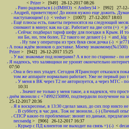
<
Prizer
> [949] 28-12-2017 08:26
Рано радоваться (-) (IMHO)
<
Andrey34
> [992] 27-12-
Андрей, приветствую! До июня нужно еще дожить. Думаю 
наступающим! (-)
<
vedser
> [1007] 27-12-2017 18:03
Ещё плюсы есть, пакеты переносятся на следующий месяц 
снимают в минус как на сдс. Работает на две сети (+)
<
j
Сейчас подбирал тариф шефу для поездки в Крым. И то
ни Би, ни, тем более, Т2 такого не делают (-)
<
and_klg
Ну там у оператора из трех букв своя дочка (-)
<
je77
А пока ждём звонков о доставке. Моему знакомому(№1500) поз
Prizer
> [942] 26-12-2017 15:25
У вас знакомые под номерами? А я все по старинке - по 
Я надеюсь, что халявщики не уронят окончательно интернет 
07:50
Она и без них упадет. Сегодня ЯТранспорт отказался пока
том же аппарате нормально работает. Уже не первый раз т
У меня в ВК через Т2 не авторизуется, а через МТС - 
10:31
Значит не только у меня такое, а я надеялся, что просто
днём звонили с +74992150890, подтвердили получение на зав
25-12-2017 20:36
Я в воскресенье, в 13:30 сделал заказ, до сих пор никто н
В субботу, в час дня.. Тож не звонили.. (-) (Личный опы
СПСР какие-то проблемные: звонят из даньки, предлагают 
necoandg
> [906] 26-12-2017 16:37
Курьер с ПД клиентов не выходит на связь =) (-)
<
deca