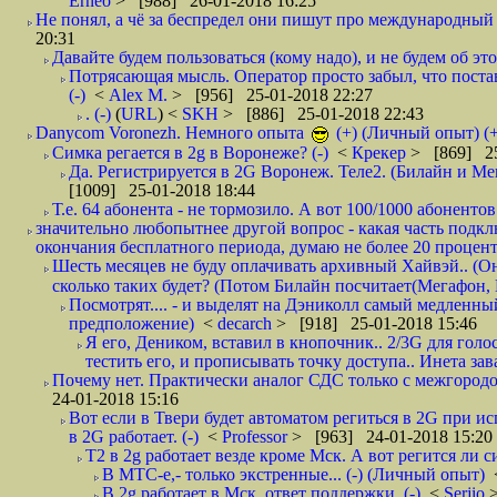
Erneo
> [988] 26-01-2018 16:25
Не понял, а чё за беспредел они пишут про международный 
20:31
Давайте будем пользоваться (кому надо), и не будем об этом
Потрясающая мысль. Оператор просто забыл, что постави
(-)
<
Alex M.
> [956] 25-01-2018 22:27
. (-)
(
URL
) <
SKH
> [886] 25-01-2018 22:43
Danycom Voronezh. Немного опыта
(+) (Личный опыт) (+
Симка регается в 2g в Воронеже? (-)
<
Крекер
> [869] 25
Да. Регистрируется в 2G Воронеж. Теле2. (Билайн и Мег
[1009] 25-01-2018 18:44
Т.е. 64 абонента - не тормозило. А вот 100/1000 абонентов
значительно любопытнее другой вопрос - какая часть подк
окончания бесплатного периода, думаю не более 20 проценто
Шесть месяцев не буду оплачивать архивный Хайвэй.. (Он 
сколько таких будет? (Потом Билайн посчитает(Мегафон, 
Посмотрят.... - и выделят на Дэниколл самый медленный
предположение)
<
decarch
> [918] 25-01-2018 15:46
Я его, Деником, вставил в кнопочник.. 2/3G для голо
тестить его, и прописывать точку доступа.. Инета зава
Почему нет. Практически аналог СДС только с межгородом.
24-01-2018 15:16
Вот если в Твери будет автоматом региться в 2G при ис
в 2G работает. (-)
<
Professor
> [963] 24-01-2018 15:20
T2 в 2g работает везде кроме Мск. А вот регится ли с
В МТС-е,- только экстренные... (-) (Личный опыт)
В 2g работает в Мск, ответ поддержки. (-)
<
Serjio