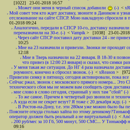
[1022] 23-01-2018 16:57
Может они меня в черный список добавили
(-)
<
xR
Мой совет тем кто ждет доставку, звоните в Даником и узн
отслеживание на сайте СПСР. Мою накладную сбросили в п
01-2018 09:24
Аналогично, передали в СПСР 10-го, доставку назначили н
переназначили на 30-е. (-)
<
Vampik
> [1038] 23-01-2018
Через сайт СПСР поставил дату доставки 24 - не привезл
10:25
Мне на 23 назначили и привезли. Звонки не проходят 
12:18
Мне в Тверь назначили на 22 января. В 18-30 я позво
что привез (в 12:00 23 января) и сказал, что симки раз
У меня такая же ситуация. До НГ 4 раза назначали доставк
роуминге, конечно я сбросил звонок. (-)
<
xReason
> [972
Привезли симку в пятницу, сегодня активировали, пока все 
Сейчас ржал, звонок с московского прямого номера... Это С
технического сбоя мы не можем вам сообщить срок доставки
мне слово в слово сегодня, странный у них там "сбой" (-)
То же самое. Причем в четвертый раз звонили и техниче
А куда если не секрет везут? Я тоже с 20 декабря жду. (-)
В Ростов-на-Дону, т.е. эти 280км уже можно было бы пеш
Поясните откуда столько хайпа по этому деникому?Тинькоф
оператор должен быть реальный а не виртуальный (-)
<
And
200 руб/мес за 10 Гб, 500 минут, 500 СМС... У Тинькофф не
09:16