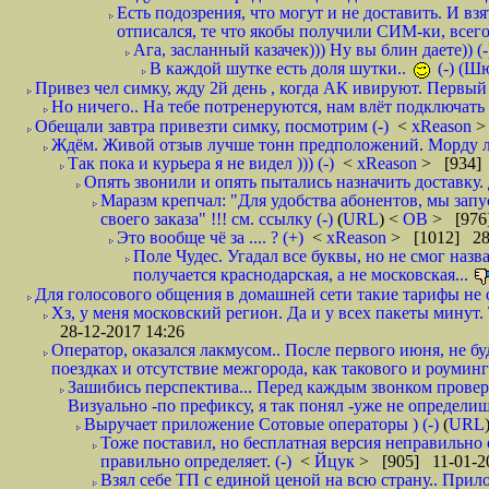
Есть подозрения, что могут и не доставить. И взят
отписался, те что якобы получили СИМ-ки, всего 
Ага, засланный казачек))) Ну вы блин даете)) (-
В каждой шутке есть доля шутки..
(-) (Ш
Привез чел симку, жду 2й день , когда АК ивируют. Первый р
Но ничего.. На тебе потренеруются, нам влёт подключать б
Обещали завтра привезти симку, посмотрим (-)
<
xReason
>
Ждём. Живой отзыв лучше тонн предположений. Морду ли
Так пока и курьера я не видел ))) (-)
<
xReason
> [934] 
Опять звонили и опять пытались назначить доставку. 
Маразм крепчал: "Для удобства абонентов, мы запу
своего заказа" !!! см. ссылку (-)
(
URL
) <
ОВ
> [976
Это вообще чё за .... ? (+)
<
xReason
> [1012] 28
Поле Чудес. Угадал все буквы, но не смог наз
получается краснодарская, а не московская...
Для голосового общения в домашней сети такие тарифы не о
Хз, у меня московский регион. Да и у всех пакеты минут. 
28-12-2017 14:26
Оператор, оказался лакмусом.. После первого июня, не бу
поездках и отсутствие межгорода, как такового и роуминга.
Зашибись перспектива... Перед каждым звонком проверят
Визуально -по префиксу, я так понял -уже не определи
Выручает приложение Сотовые операторы ) (-)
(
URL
Тоже поставил, но бесплатная версия неправильно
правильно определяет. (-)
<
Йцук
> [905] 11-01-2
Взял себе ТП с единой ценой на всю страну.. При