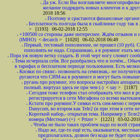
Да уж. Если Вы возглавляете многопрофиль
желание подрядить новых клиентов и к други
2018 18:56
Поэтому и срастаются финансовые организа
Бесплатность полгода была в скайлинке году так в
> [1193] 06-02-2018 12:55
+100500 со стороны даже интереснее. Ждём отзывов и и
(IMHO)
<
decarch
> [1020] 06-02-2018 06:49
Первый, тестовый пополнение, не прошел (10 руб). Сд
пополнять не надо. Спрашиваю, а в роуминг ехать мо
Пора уж новую ветку создать. В этой черт ногу сломит сооб
Тема исчерпала себя. Все разобрались что и почём... О
в тарифах и бесплатном периоде пользования. Есть мелкие
Косяки по связи:- позвонить на семизнак,- не получится
ругаются что СИМ-ка в роуминге и могут быть повышен
ругань про роуминг, это вопросы настройки аппарата
полный. виртуал здесь не при чем (-)
<
say
> [1187] 
Сегодня тоже телефон стал отображать что мол в р
регистрируется в сети Мегафона со всеми вытекаю
Кстати про роуминг.У симки есть сим-меню с пере
Danycom, во втором как Tele2 (и при этом в сети не 
Короткий набор,- открытая тема. Например у Теле2
номера (Местные) (+)
<
Prizer
> [1221] 03-02-2018
Чтобы не было таких проблем надо по всей стране
Надо же, где-то ещё есть, оказывается, местны
предполагалось, дозвон без кода не будет проход