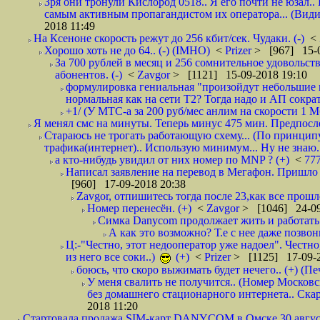
Зря они тронули Кислород 0518.. Я его почти не юзал.. 
самым активным пропагандистом их оператора... (Видим
2018 11:49
На Ксеноне скорость режут до 256 кбит/сек. Чудаки. (-)
<
Хорошо хоть не до 64.. (-) (IMHO)
<
Prizer
> [967] 15-0
За 700 рублей в месяц и 256 сомнительное удовольст
абонентов. (-)
<
Zavgor
> [1121] 15-09-2018 19:10
формулировка гениальная "произойдут небольшие из
нормальная как на сети Т2? Тогда надо и АП сократ
+1/ (У МТС-а за 200 руб/мес анлим на скорости 1 Мб
Я менял смс на минуты. Теперь минус 475 мин. Предпослед
Стараюсь не трогать работающую схему... (По принципу
трафика(интернет).. Использую минимум... Ну не знаю..
а кто-нибудь увидил от них номер по MNP ? (+)
<
77
Написал заявление на перевод в Мегафон. Пришло 
[960] 17-09-2018 20:38
Zavgor, отпишитесь тогда после 23,как все прошло
Номер перенесён. (+)
<
Zavgor
> [1046] 24-09
Симка Danycom продолжает жить и работать 
А как это возможно? Т.е с нее даже позвон
Ц:-"Честно, этот недооператор уже надоел". Честно
из него все соки..)
(+)
<
Prizer
> [1125] 17-09-2
боюсь, что скоро выжимать будет нечего.. (+) (Пе
У меня свалить не получится.. (Номер Московс
без домашнего стационарного интернета.. Ск
2018 11:20
Стартовала продажа SIM-карт DANYCOM в Омске 30 августа 