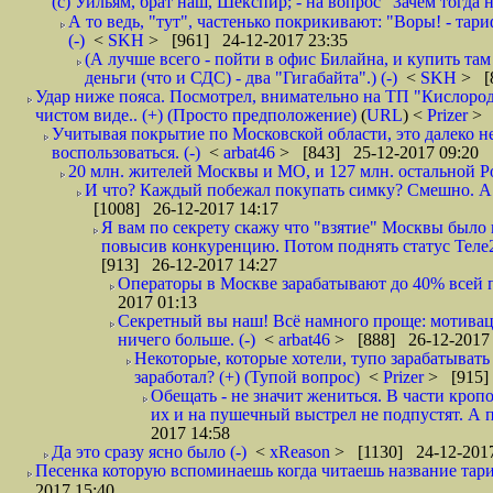
(с) Уильям, брат наш, Шекспир; - на вопрос "Зачем тогда 
А то ведь, "тут", частенько покрикивают: "Воры! - тариф-
(-)
<
SKH
> [961] 24-12-2017 23:35
(А лучше всего - пойти в офис Билайна, и купить там 
деньги (что и СДС) - два "Гигабайта".) (-)
<
SKH
> [
Удар ниже пояса. Посмотрел, внимательно на ТП "Кислород"
чистом виде.. (+) (Просто предположение)
(
URL
) <
Prizer
> 
Учитывая покрытие по Московской области, это далеко н
воспользоваться. (-)
<
arbat46
> [843] 25-12-2017 09:20
20 млн. жителей Москвы и МО, и 127 млн. остальной Рос
И что? Каждый побежал покупать симку? Смешно. А вт
[1008] 26-12-2017 14:17
Я вам по секрету скажу что "взятие" Москвы было 
повысив конкуренцию. Потом поднять статус Теле2 
[913] 26-12-2017 14:27
Операторы в Москве зарабатывают до 40% всей пр
2017 01:13
Секретный вы наш! Всё намного проще: мотиваци
ничего больше. (-)
<
arbat46
> [888] 26-12-2017 
Некоторые, которые хотели, тупо зарабатывать 
заработал? (+) (Тупой вопрос)
<
Prizer
> [915]
Обещать - не значит жениться. В части кропо
их и на пушечный выстрел не подпустят. А п
2017 14:58
Да это сразу ясно было (-)
<
xReason
> [1130] 24-12-2017
Песенка которую вспоминаешь когда читаешь название тар
2017 15:40