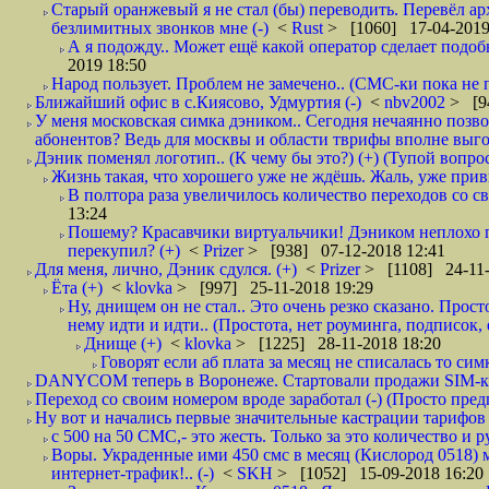
Старый оранжевый я не стал (бы) переводить. Перевёл а
безлимитных звонков мне (-)
<
Rust
> [1060] 17-04-2019
А я подожду.. Может ещё какой оператор сделает подо
2019 18:50
Народ пользует. Проблем не замечено.. (СМС-ки пока не п
Ближайший офис в с.Киясово, Удмуртия (-)
<
nbv2002
> [9
У меня московская симка дэником.. Сегодня нечаянно позво
абонентов? Ведь для москвы и области тврифы вполне выго
Дэник поменял логотип.. (К чему бы это?) (+) (Тупой вопро
Жизнь такая, что хорошего уже не ждёшь. Жаль, уже привы
В полтора раза увеличилось количество переходов со
13:24
Пошему? Красавчики виртуальчики! Дэником неплохо п
перекупил? (+)
<
Prizer
> [938] 07-12-2018 12:41
Для меня, лично, Дэник сдулся. (+)
<
Prizer
> [1108] 24-11-
Ёта (+)
<
klovka
> [997] 25-11-2018 19:29
Ну, днищем он не стал.. Это очень резко сказано. Прос
нему идти и идти.. (Простота, нет роуминга, подписок
Днище (+)
<
klovka
> [1225] 28-11-2018 18:20
Говорят если аб плата за месяц не списалась то симк
DANYCOM теперь в Воронеже. Стартовали продажи SIM-карт
Переход со своим номером вроде заработал (-) (Просто пре
Ну вот и начались первые значительные кастрации тарифов 
с 500 на 50 СМС,- это жесть. Только за это количество и ру
Воры. Украденные ими 450 смс в месяц (Кислород 0518) 
интернет-трафик!.. (-)
<
SKH
> [1052] 15-09-2018 16:20