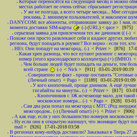
Которые переносятся на следующий месяц и можно обмен
местах работает не очень сейчас сбрасывает регистрацию
У же не полгода, а всего четыре месяца... Мне сегод
реклама, 2. минимум пользователей, и максимум шума.
DANYCOM: все абоненты, отправившие заявку до 1 мая, пол
момента доставки SIM-карты
(-)
(
URL
) <
qace
> [975] 1
серьезная заявка для привлечения тех же дачников (( (-)
<
Похоже они просто развлекают себя и кидают других любител
региона, будут попадать в роумиг? Все верно - если тот, кто вам звони 
НЕт. Они попадут на межгород.. (-)
<
Prizer
> [876] 17-0
Какая хрен разница, что все путают роуминг с межгор
номер (этого краснодарского коллцентра) (+) (IMHO)
Чем больше людей будет попадать на деньги, тем бо
всей стране
(-)
<
Nick
> [911] 03-01-2019 00:19
Совершенно не факт - проще поставить "Сотовые опе
(Личный опыт)
<
Pago
> [1189] 03-01-2019 01:09
У кого кнопочный, проще дэником. А ещё лучше 
гигабайты на минуты.. (-)
<
Prizer
> [817] 03-01
Кнопочников с 3Ж исчезающе мало, для такой 
московские номера... (-)
<
Pago
> [928] 03-01-
Сам два раза попал на межгород с МТС (Ред энерджи) 
межгородом.. (-) (Личный опыт) (+)
<
Prizer
> [906] 
А как еще, если у них большинство номеров московские =
Ну если они в открытую напишут, что звонящие будут поп
mail
> [926] 17-01-2018 03:58
В регионах кому-нибудь доставили? Заказывал в Тверь 27 де