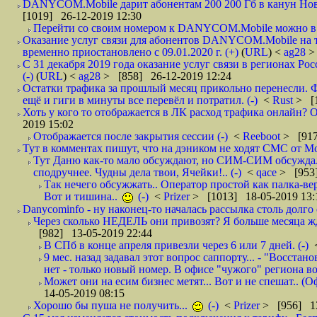
DANYCOM.Mobile дарит абонентам 200 200 Гб в канун Нового
[1019] 26-12-2019 12:30
Перейти со своим номером к DANYCOM.Mobile можно в 5
Оказание услуг связи для абонентов DANYCOM.Mobile на 
временно приостановлено с 09.01.2020 г. (+)
(
URL
) <
ag28
>
С 31 декабря 2019 года оказание услуг связи в регионах Рос
(-)
(
URL
) <
ag28
> [858] 26-12-2019 12:24
Остатки трафика за прошлый месяц прикольно перенесли. Ф
ещё и гиги в минуты все перевёл и потратил. (-)
<
Rust
> [
Хоть у кого то отображается в ЛК расход трафика онлайн? О
2019 15:02
Отображается после закрытия сессии (-)
<
Reeboot
> [917
Тут в комментах пишут, что на дэником не ходят СМС от Мо
Тут Даню как-то мало обсуждают, но СИМ-СИМ обсуждали 
сподручнее. Чудны дела твои, Ячейки!.. (-)
<
qace
> [953]
Так нечего обсужжать.. Оператор простой как палка-верё
Вот и тишина..
(-)
<
Prizer
> [1013] 18-05-2019 13:
Danycominfo - ну наконец-то началась рассылка столь дол
Через сколько НЕДЕЛЬ они привозят? Я больше месяца жду,
[982] 13-05-2019 22:44
В СПб в конце апреля привезли через 6 или 7 дней. (-)
9 мес. назад задавал этот вопрос саппорту... - "Восст
нет - только новый номер. В офисе "чужого" региона во
Может они на есим бизнес метят... Вот и не спешат.. (О
14-05-2019 08:15
Хорошо бы пуша не получить...
(-)
<
Prizer
> [956] 13