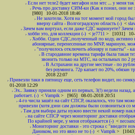
Если нет теле2 будет мегафон или мтс ... у меня так 
Речь про доставку СИМ-ки (Как я понял, они не з
[980] 10-01-2018 18:46
Не захотели. Хотя на тот момент мой город бы
вверху сайта - Волгоградскую область (-)
<
sla
Зачем вам виртуал, если даже СДС маринуете? Зачем 
хобби это, для коллекции (-)
<
je7711
> [1031] 10-
Хобби. Один СДС,полученный по коду, активно и
абонярные, перенесенные по MNP, мариную, може
"получилось отключить абоняру и пакеты" - как
В стародавние времена тарифа была такая те
звонить только на МТС, на остальных по 2 руб
В Астрахани на другие местные - по рубл
без роуминга. 72р капает по 20%, обязан т
2018 22:07
Привезли таки в пятницу еще, сеть телефон видит, но симку
01-2018 12:29
Эх.. Заявку приняли одним из первых, 3(!) недели назад, 
работает. (-)
<
Vampik
> [965] 08-01-2018 20:51
4-го числа зашёл на сайт СПСР, оказалось, что там мож
привезли (хотя дэни сам должны были созвониться со мн
Там для выбора даты нужно ввести некий номер накла
на сайте СПСР через мониторинг доставки отображ
По крайней мере, у меня отображается (-)
<
necoan
Мониторинг доставки - это строка с "введите но
Даником, но это явно не то (-)
<
Vampik
> [1043]