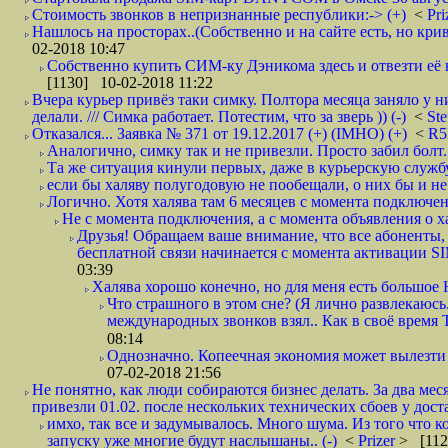
Стоимость звонков в непризнанные республики:-> (+)
<
Pri
Нашлось на просторах..(Собственно и на сайте есть, но криво. А наро
02-2018 10:47
Собственно купить СИМ-ку Дэникома здесь и отвезти её в
[1130] 10-02-2018 11:22
Вчера курьер привёз таки симку. Полтора месяца заняло у н
делали. /// Симка работает. Потестим, что за зверь )) (-)
<
St
Отказался... Заявка № 371 от 19.12.2017 (+) (IMHO) (+)
<
R
Аналогично, симку так и не привезли. Просто забил болт. 
Та же ситуация кинули первых, даже в курьерскую службу
если бы халяву полугодовую не пообещали, о них бы и не
Логично. Хотя халява там 6 месяцев с момента подключени
Не с момента подключения, а с момента объявления о хал
Друзья! Обращаем ваше внимание, что все абоненты, 
бесплатной связи начинается с момента активации 
03:39
Халява хорошо конечно, но для меня есть большое 
Что страшного в этом сне? (Я лично развлекаюсь.
международных звонков взял.. Как в своё время
08:14
Однозначно. Копеечная экономия может вылезти
07-02-2018 21:56
Не понятно, как люди собираются бизнес делать. За два мес
привезли 01.02. после нескольких технических сбоев у дост
имхо, так все и задумывалось. Много шума. Из того что к
запуску уже многие будут наслышаны.. (-)
<
Prizer
> [112