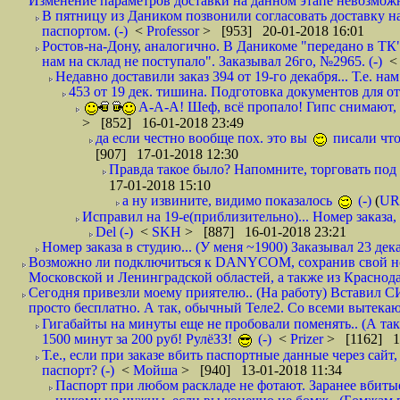
Изменение параметров доставки на данном этапе невозможн
В пятницу из Даником позвонили согласовать доставку н
паспортом. (-)
<
Professor
> [953] 20-01-2018 16:01
Ростов-на-Дону, аналогично. В Даникоме "передано в ТК"
нам на склад не поступало". Заказывал 26го, №2965. (-)
Недавно доставили заказ 394 от 19-го декабря... Т.е. нам
453 от 19 дек. тишина. Подготовка документов для от
А-А-А! Шеф, всё пропало! Гипс снимают, к
> [852] 16-01-2018 23:49
да если честно вообще пох. это вы
писали что
[907] 17-01-2018 12:30
Правда такое было? Напомните, торговать под
17-01-2018 15:10
а ну извините, видимо показалось
(-)
(
UR
Исправил на 19-е(приблизительно)... Номер заказа, 
Del (-)
<
SKH
> [887] 16-01-2018 23:21
Номер заказа в студию... (У меня ~1900) Заказывал 23 дека
Возможно ли подключиться к DANYCOM, сохранив свой номе
Московской и Ленинградской областей, а также из Краснода
Сегодня привезли моему приятелю.. (На работу) Вставил СИ
просто бесплатно. А так, обычный Теле2. Со всеми вытек
Гигабайты на минуты еще не пробовали поменять.. (А та
1500 минут за 200 руб! РулёЗЗ!
(-)
<
Prizer
> [1162] 1
Т.е., если при заказе вбить паспортные данные через сай
паспорт? (-)
<
Мойша
> [940] 13-01-2018 11:34
Паспорт при любом раскладе не фотают. Заранее вбит