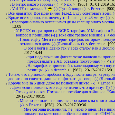
В метро какого города? (-)
<
Nick
> [963] 01-01-2019 16
VoLTE не мелькал?
(-) (Тупой вопрос)
<
Prizer
> [900]
Все нравится. Все идентично Теле2. Буду советовать всем. (-
Вроде все хорошо, ток почему то 1 гиг щас и 48 минут (-)
<
пропорционально оставшимся дням календарного месяца в
13:09
У ВСЕХ операторов на ВСЕХ тарифах. У Мегафон и Би 
вопрос в принципе (-) (Пока еще трезвое мнение!)
<
de
Плюс ещё у Меги на серии тарифов, которым пользую
оставшимся дням (-) (Личный опыт)
<
decarch
> [900
О боги боги и давно так у всех стало? Как я люблю 
2017 14:44
при подключении флекса тоже начислили пропорц
предоставлять,а АП осталась посуточная (-)
<
sl
На тарифах с привязкой к календарному месяцу 
разницы. (-)
<
decarch
> [962] 29-12-2017 15:01
Только что привезли, пробовать буду после завтра, курьер н
достаточно сличить данные и сфоткать договор. (-) (Личный 
Короче мне за 5 дней даже не позвонил никто. (-)
<
Erneo
>
Даже если позвонят, это еще не значит, что привезут ))) (-)
Это я уже понял. Похоже на пособие для чайников "Как о
29-12-2017 09:35
Мне позвонили, извинились, сослались на много заказ
(-)
<
Prizer
> [878] 29-12-2017 09:36
Мне сегодня позвонили, т.е. через 6 дней. Не изв
попадут на межгород и обещали доставить СИМ "где