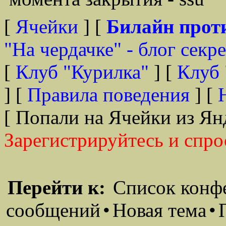
[
Ячейки
] [
Билайн прот
"На чердачке" - блог секр
[
Клуб "Курилка"
] [
Клуб 
] [
Правила поведения
] [
[ Попали на Ячейки из Ян
Зарегистрируйтесь и спро
Перейти к:
Список конф
сообщений
•
Новая тема
•