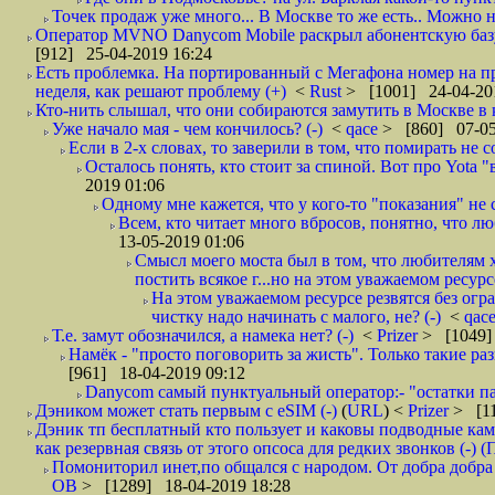
Точек продаж уже много... В Москве то же есть.. Можно на
Оператор MVNO Danycom Mobile раскрыл абонентскую базу.
[912] 25-04-2019 16:24
Есть проблемка. На портированный с Мегафона номер на при
неделя, как решают проблему (+)
<
Rust
> [1001] 24-04-20
Кто-нить слышал, что они собираются замутить в Москве в к
Уже начало мая - чем кончилось? (-)
<
qace
> [860] 07-05
Если в 2-х словах, то заверили в том, что помирать не с
Осталось понять, кто стоит за спиной. Вот про Yota "
2019 01:06
Одному мне кажется, что у кого-то "показания" не с
Всем, кто читает много вбросов, понятно, что люб
13-05-2019 01:06
Смысл моего моста был в том, что любителям х
постить всякое г...но на этом уважаемом ресурсе.
На этом уважаемом ресурсе резвятся без огр
чистку надо начинать с малого, не? (-)
<
qac
Т.е. замут обозначился, а намека нет? (-)
<
Prizer
> [1049]
Намёк - "просто поговорить за жисть". Только такие ра
[961] 18-04-2019 09:12
Danycom самый пунктуальный оператор:- "остатки па
Дэником может стать первым с еSIM (-)
(
URL
) <
Prizer
> [11
Дэник тп бесплатный кто пользует и каковы подводные кам
как резервная связь от этого опсоса для редких звонков (-) (
Помониторил инет,по общался с народом. От добра добра 
ОВ
> [1289] 18-04-2019 18:28