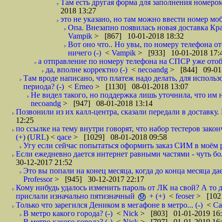
Там есть другая форма для заполнения номером 
2018 13:27
это не указано, но там можно ввести номер моб
Опа. Внезапно появилась новая доставка Кра
Vampik
> [867] 10-01-2018 18:32
Вот оно что.. Но увы, по номеру телефона о
ничего (-)
<
Vampik
> [933] 10-01-2018 17:
а отправление по номеру телефона на СПСР уже отоб
да, вполне корректно (-)
<
necoandg
> [844] 09-01
Там вроде написано, что платеж надо делать, для использ
периода? (-)
<
Erneo
> [1130] 08-01-2018 13:07
Не видел такого, но поддержка лишь уточнила, что им 
necoandg
> [947] 08-01-2018 13:14
Позвонили из их калл-центра, сказали передали в доставку. И
12:25
по ссылке на тему внутри говорят, что набор тестеров зак
(+)
(
URL
) <
qace
> [1029] 08-01-2018 09:58
Угу если сейчас попытаться оформить заказ СИМ в моём р
Если ежедневно дается интернет равными частями - чуть боле
30-12-2017 21:52
Это вы попали на конец месяца, когда до конца месяца дае
Professor
> [945] 30-12-2017 22:17
Кому нибудь удалось изменить пароль от ЛК на свой? А то 
прислали изначально пятизначный
+ (+)
<
feoser
> [102
Только что зарегился Деником в мегафоне в метро... (-)
<
С
В метро какого города? (-)
<
Nick
> [803] 01-01-2019 16
В метро какого города? (-)
<
Nick
> [797] 01-01-2019 16