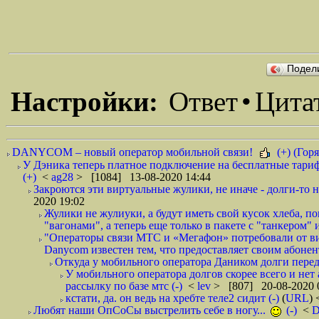
Подел
Настройки:
Ответ
•
Цита
DANYCOM – новый оператор мобильной связи!
(+) (Горя
У Дэника теперь платное подключение на бесплатные тариф
(+)
<
ag28
> [1084] 13-08-2020 14:44
Закроются эти виртуальные жулики, не иначе - долги-то не
2020 19:02
Жулики не жулиуки, а будут иметь свой кусок хлеба, 
"вагонами", а теперь еще только в пакете с "танкером" и
"Операторы связи МТС и «Мегафон» потребовали от вир
Danycom известен тем, что предоставляет своим абонент
Откуда у мобильного оператора Даником долги перед
У мобильного оператора долгов скорее всего и нет
рассылку по базе мтс (-)
<
lev
> [807] 20-08-2020 
кстати, да. он ведь на хребте теле2 сидит (-)
(
URL
)
Любят наши ОпСоСы выстрелить себе в ногу...
(-)
<