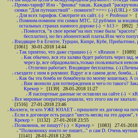
Промо-тариф? Или - "фишка" такая.. Каждый "раскручивае
симки "Для путешествий" - помните? ===> (-)
(
URL
) <
S
Для всех тарифов. Смотрите их сайт. (-)
<
Professor
> [
Помним-помним эти симки МТС. 12 руб/мин за входящие и
остальных странах намного дороже (-)
<
b13
> [892] 3
Помнится, "в свое время"на них тоже была "красота
бесплатно), но без абонентской платы.Или чего попут
Входящие 0 в Египте, Турции, Кипре, Кубе, Прибалтике, р
[1061] 30-01-2018 14:44
Так приятно, что даже страшно (-)
<
xReason
> [1089] 
Как обычно, вся эта халява будет работать через зад
через ip, все обрадовались,только пользоваться нево
Отлично работает. Входящие бесплатны. (-) (Личн
съездите с ним в роуминг. Вдруг и в самом деле, бомба... (
Как бы эта бомба не бомабнула по моему кошельку. А си
Вам звонили для потверждения и чего-то такого? Зака
Крекер
> [1139] 28-01-2018 11:27
Я паспортные данные не оставлял на сайте (-)
<
xR
Все мировые операторы решили, что этого им не хватало 
[1516] 27-01-2018 23:46
Коллеги, те кто УЖЕ ЮЗАЕТ - пришлите их договор на почту
Если в договоре есть раздел "шесть месяц на это даром", т
Крекер
> [1132] 27-01-2018 23:55
Полковник, не пишут? (-)
<
Крекер
> [1083] 27-01-2018
"Полковнику никто не пишет..." и сам D. Очень мутная
[1141] 28-01-2018 12:28