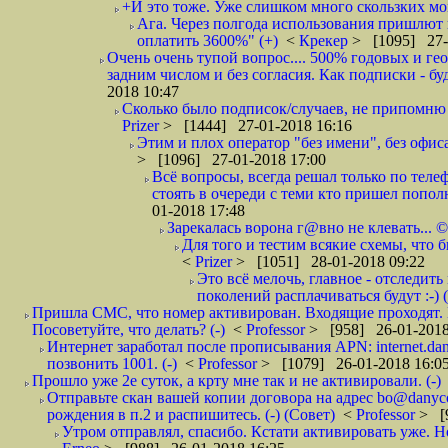
+И это тоже. Уже слишком много скользких мо
Ага. Через полгода использования пришлют п
оплатить 3600%" (+)
<
Крекер
> [1095] 27-
Очень очень тупой вопрос.... 500% годовых и ге
задним числом и без согласия. Как подписки - бу
2018 10:47
Сколько было подписок/случаев, не припомню 
Prizer
> [1444] 27-01-2018 16:16
Этим и плох оператор "без имени", без офиса
> [1096] 27-01-2018 17:00
Всё вопросы, всегда решал только по телеф
стоять в очереди с теми кто пришел попол
01-2018 17:48
Зарекалась ворона г@вно не клевать... ©
Для того и тестим всякие схемы, что б
<
Prizer
> [1051] 28-01-2018 09:22
Это всё мелочь, главное - отследит
поколений расплачиваться будут :-) (
Пришла СМС, что номер активирован. Входящие проходят. И
Посоветуйте, что делать? (-)
<
Professor
> [958] 26-01-2018
Интернет заработал после прописывания APN: internet.da
позвонить 1001. (-)
<
Professor
> [1079] 26-01-2018 16:0
Прошло уже 2е суток, а крту мне так и не активировали. (-)
Отправьте скан вашей копии договора на адрес bo@danyc
рождения в п.2 и распишитесь. (-) (Совет)
<
Professor
> [
Утром отправлял, спасибо. Кстати активировать уже. Но 