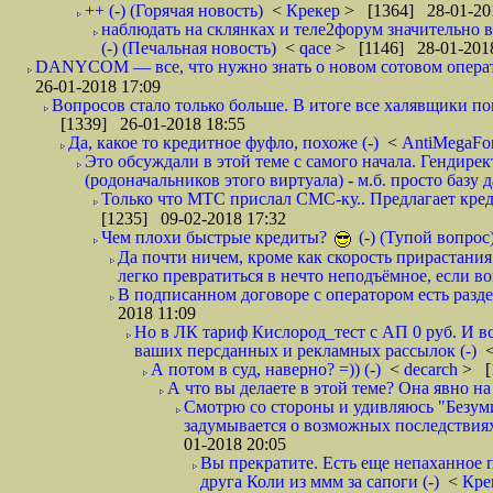
++ (-) (Горячая новость)
<
Крекер
> [1364] 28-01-20
наблюдать на склянках и теле2форум значительно в
(-) (Печальная новость)
<
qace
> [1146] 28-01-2018
DANYCOM — все, что нужно знать о новом сотовом опера
26-01-2018 17:09
Вопросов стало только больше. В итоге все халявщики по
[1339] 26-01-2018 18:55
Да, какое то кредитное фуфло, похоже (-)
<
AntiMegaF
Это обсуждали в этой теме с самого начала. Гендире
(родоначальников этого виртуала) - м.б. просто базу 
Только что МТС прислал СМС-ку.. Предлагает кре
[1235] 09-02-2018 17:32
Чем плохи быстрые кредиты?
(-) (Тупой вопрос
Да почти ничем, кроме как скорость прирастани
легко превратиться в нечто неподъёмное, если вов
В подписанном договоре с оператором есть разде
2018 11:09
Но в ЛК тариф Кислород_тест с АП 0 руб. И вс
ваших персданных и рекламных рассылок (-)
А потом в суд, наверно? =)) (-)
<
decarch
> [
А что вы делаете в этой теме? Она явно на д
Смотрю со стороны и удивляюсь "Безумию
задумывается о возможных последствия
01-2018 20:05
Вы прекратите. Есть еще непаханное 
друга Коли из ммм за сапоги (-)
<
Кре