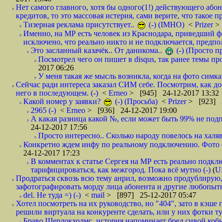
Нет самого главного, хотя бы одного(1!) действующего абон
кредитов, то это массовая истерия, сами верите, что такое п
Тизерная реклама присутствует..
(-) (IMHO)
<
Prizer
>
Именно, на МР есть человек из Краснодара, приведший ф
исключено, что реально никто и не подключается, предпол
Это засланный казачёк.. От даникома..
(-) (Просто 
Посмотрел чего он пишет в disqus, так ранее темы пр
2017 06:26
У меня такая же мысль возникла, когда на фото симкар
Сейчас ради интереса заказал СИМ себе. Посмотрим, как д
него в последующем. (-)
<
Erneo
> [945] 24-12-2017 13:32
Какой номер у заявки?
(-) (Просьба)
<
Prizer
> [923] 2
2965 (-)
<
Erneo
> [936] 24-12-2017 19:00
А какая разница какой №, если может быть 99% не подп
24-12-2017 17:56
Просто интересно.. Сколько народу повелось на халяв
Конкретно ждем инфу по реальному подключению. Фото симо
24-12-2017 17:23
В комментах к статье Сергея на МР есть реально подкл
тарифицироваться, как межгород. Пока всё мутно (-)
(
U
Продраться сквозь всю тему анрил, возможно продублирую,
зафотографировать морду лица абонента и другие любопытн
del. Не туда =) (-)
<
mail
> [897] 25-12-2017 05:47
Хотел посмотреть на их руководство, но "404", зато в кэше
решили виртуала на конкуренте сделать, или у них фотки т
Браво Шерлокхолмс, история напоминает бред сивой кобы