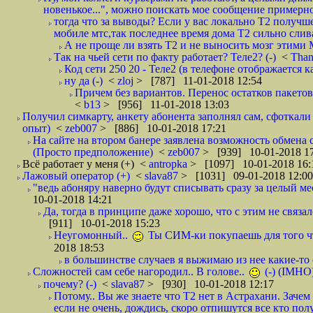
новенькое...", можно поискать мое сообщение примерно 
тогда что за выводы? Если у вас локально Т2 получше
мобиле мтс,так последнее время дома Т2 сильно слива
А не проще ли взять Т2 и не выносить мозг этими
Так на чьей сети по факту работает? Теле2? (-)
<
Tha
Код сети 250 20 - Теле2 (в телефоне отображается
ну да (-)
<
zloj
> [787] 11-01-2018 12:54
Причем без вариантов. Перенос остатков пакетов
<
b13
> [956] 11-01-2018 13:03
Получил симкарту, анкету абонента заполнял сам, сфоткали 
опыт)
<
zeb007
> [886] 10-01-2018 17:21
На сайте на втором банере заявлена возможность обмена 
(Просто предположение)
<
zeb007
> [939] 10-01-2018 1
Всё работает у меня (+)
<
antropka
> [1097] 10-01-2018 16:
Лажовый оператор (+)
<
slava87
> [1031] 09-01-2018 12:00
"ведь абоняру наверно будут списывать сразу за целый мес
10-01-2018 14:21
Да, тогда в принципе даже хорошо, что с этим не связал
[911] 10-01-2018 15:23
Неугомонный..
Ты СИМ-ки покупаешь для того ч
2018 18:53
в большинстве случаев я выжимаю из нее какие-то со
Сложностей сам себе нагородил.. В голове..
(-) (IMHO
почему? (-)
<
slava87
> [930] 10-01-2018 12:17
Потому.. Вы же знаете что Т2 нет в Астрахани. Зачем
если не очень, дождись, скоро отпишутся все кто полу