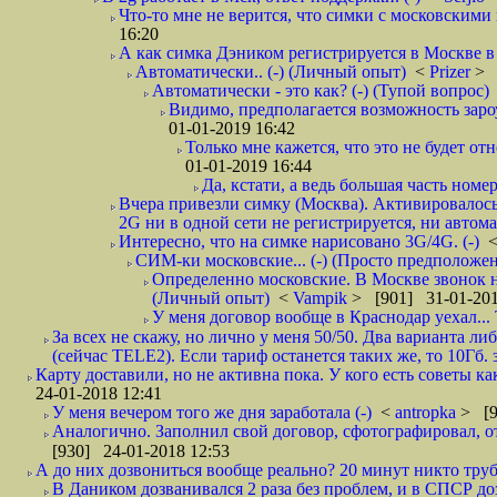
Что-то мне не верится, что симки с московскими 
16:20
А как симка Дэником регистрируется в Москве в 
Автоматически.. (-) (Личный опыт)
<
Prizer
> 
Автоматически - это как? (-) (Тупой вопрос)
Видимо, предполагается возможность зароу
01-01-2019 16:42
Только мне кажется, что это не будет о
01-01-2019 16:44
Да, кстати, а ведь большая часть номер
Вчера привезли симку (Москва). Активировалось п
2G ни в одной сети не регистрируется, ни автом
Интересно, что на симке нарисовано 3G/4G. (-)
СИМ-ки московские... (-) (Просто предположе
Определенно московские. В Москве звонок н
(Личный опыт)
<
Vampik
> [901] 31-01-201
У меня договор вообще в Краснодар уехал...
За всех не скажу, но лично у меня 50/50. Два варианта л
(сейчас TELE2). Если тариф останется таких же, то 10Гб. 
Карту доставили, но не активна пока. У кого есть советы к
24-01-2018 12:41
У меня вечером того же дня заработала (-)
<
antropka
> [9
Аналогично. Заполнил свой договор, сфотографировал, 
[930] 24-01-2018 12:53
А до них дозвониться вообще реально? 20 минут никто трубк
В Даником дозванивался 2 раза без проблем, и в СПСР дозв