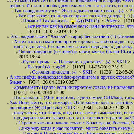
С 15 мая изменяется стоимость подключения к тарифу «Бесп
рублей. И станет необходимо ежемесячно и тратить, и попол
Так народ ломанулся... Это сладкое слово халява... (-)
<
Pr
Все еще хуже: это интриги архангельского дилера. (+)
(
Номанн! Так держать!
(-) (IMHO)
<
Prizer
> [1011
Все не так как на самом деле: Даня подтвердил, чт
[1018] 18-05-2019 11:19
Это сладкое слово "Халява" - тариф Бесплатный (+) (Личны
Хотел взять на майские протестировать... в общем две не
идёт в доставку. Сегодня смс - симка передана в доставку.
Около полуночи (сегодня) оставил заявку. Около 10-ти у
2019 18:34
Сутки прочь... - "Передано в доставку". (-)
<
SKH
> 
Быстро! (-)
<
ag28
> [1193] 14-05-2019 23:15
Сегодня привезли. (-)
<
SKH
> [1038] 22-05-20
А кто нибудь пользовался data-роумингом в других странах?
Steuer
> [954] 26-04-2019 08:57
2р/мегабайт? Ну это если интернетом совсем не пользовать
[1001] 06-06-2019 17:00
Пользовались (Мой приятель, ездил с моей СИМкой, тогд
Хм. Получается, что симкарты Дэни можно хоть в газетных к
договором? (+) (Просьба)
<
b13
> [934] 26-04-2019 08:20
получается, что теперь, когда есть точки самовывоза, есл
предварительного заказа - но так не делают: странно, да? (
Странно что они начали точки с Краснодара, Ростова,
Сижу жду когда у нас появятся.. Чисто обкатать схему (-
Где они в Подмосковье? на ул. Барклая какой-то пункт