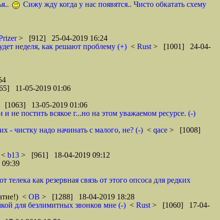
я..
Сижу жду когда у нас появятся.. Чисто обкатать схему
Prizer
> [912] 25-04-2019 16:24
удет неделя, как решают проблему (+)
<
Rust
> [1001] 24-04-
54
65] 11-05-2019 01:06
 [1063] 13-05-2019 01:06
 не постить всякое г...но на этом уважаемом ресурсе. (-)
 - чистку надо начинать с малого, не? (-)
<
qace
> [1008]
<
b13
> [961] 18-04-2019 09:12
 09:39
телека как резервная связь от этого опсоса для редких
атие!)
<
ОВ
> [1288] 18-04-2019 18:28
кой для безлимитных звонков мне (-)
<
Rust
> [1060] 17-04-