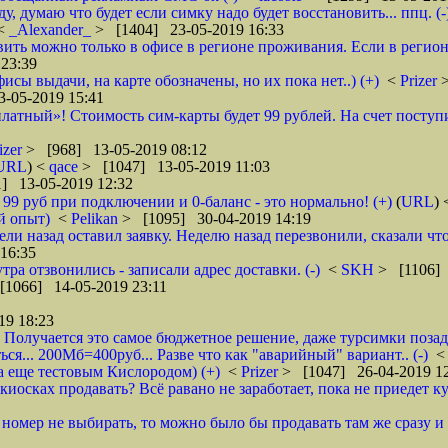
 думаю что будет если симку надо будет восстановить... ппц. (-
<
_Alexander_
> [1404] 23-05-2019 16:33
ановить можно только в офисе в регионе проживания. Если в реги
23:39
фисы выдачи, на карте обозначены, но их пока нет..) (+)
<
Prizer
-05-2019 15:41
латный»! Стоимость сим-карты будет 99 рублей. На счет поступи
izer
> [968] 13-05-2019 08:12
URL
) <
qace
> [1047] 13-05-2019 11:03
] 13-05-2019 12:32
о 99 руб при подключении и 0-баланс - это нормально! (+)
(
URL
)
й опыт)
<
Pelikan
> [1095] 30-04-2019 14:19
ели назад оставил заявку. Неделю назад перезвонили, сказали что
16:35
тра отзвонились - записали адрес доставки. (-)
<
SKH
> [1106] 
[1066] 14-05-2019 23:11
19 18:23
 Получается это самое бюджетное решение, даже турсимки позади.
ся... 200Мб=400руб... Разве что как "аварийный" вариант.. (-)
а еще тестовым Кислородом) (+)
<
Prizer
> [1047] 26-04-2019 1
иосках продавать? Всё равано не заработает, пока не приедет ку
и номер не выбирать, то можно было бы продавать там же сразу и б