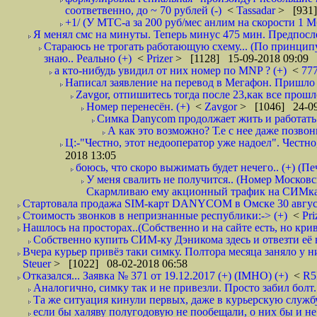
соответвенно, до ~ 70 рублей (-)
<
Tassadar
> [931]
+1/ (У МТС-а за 200 руб/мес анлим на скорости 1 Мб
Я менял смс на минуты. Теперь минус 475 мин. Предпослед
Стараюсь не трогать работающую схему... (По принципу
знаю.. Реально (+)
<
Prizer
> [1128] 15-09-2018 09:09
а кто-нибудь увидил от них номер по MNP ? (+)
<
77
Написал заявление на перевод в Мегафон. Пришло 
Zavgor, отпишитесь тогда после 23,как все прошло
Номер перенесён. (+)
<
Zavgor
> [1046] 24-09
Симка Danycom продолжает жить и работать 
А как это возможно? Т.е с нее даже позвон
Ц:-"Честно, этот недооператор уже надоел". Честно
2018 13:05
боюсь, что скоро выжимать будет нечего.. (+) (Пе
У меня свалить не получится.. (Номер Московс
Скармливаю ему акционный трафик на СИМках
Стартовала продажа SIM-карт DANYCOM в Омске 30 августа 
Стоимость звонков в непризнанные республики:-> (+)
<
Pri
Нашлось на просторах..(Собственно и на сайте есть, но криво. А наро
Собственно купить СИМ-ку Дэникома здесь и отвезти её в
Вчера курьер привёз таки симку. Полтора месяца заняло у них
Steuer
> [1022] 08-02-2018 06:58
Отказался... Заявка № 371 от 19.12.2017 (+) (IMHO) (+)
<
R
Аналогично, симку так и не привезли. Просто забил болт. 
Та же ситуация кинули первых, даже в курьерскую службу
если бы халяву полугодовую не пообещали, о них бы и не