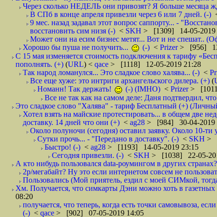
Через сколько НЕДЕЛЬ они привозят? Я больше месяца жду,
В СПб в конце апреля привезли через 6 или 7 дней. (-)
9 мес. назад задавал этот вопрос саппорту... - "Восст
восстановить сим низя (-)
<
SKH
> [1309] 14-05-2019 
Может они на есим бизнес метят... Вот и не спешат.. (О
Хорошо бы пуша не получить...
(-)
<
Prizer
> [956] 13
С 15 мая изменяется стоимость подключения к тарифу «Бесп
пополнять. (+)
(
URL
) <
qace
> [1118] 12-05-2019 21:28
Так народ ломанулся... Это сладкое слово халява... (-)
<
Pr
Все еще хуже: это интриги архангельского дилера. (+)
(
Номанн! Так держать!
(-) (IMHO)
<
Prizer
> [1011
Все не так как на самом деле: Даня подтвердил, чт
Это сладкое слово "Халява" - тариф Бесплатный (+) (Личны
Хотел взять на майские протестировать... в общем две нед
доставку. 14 дней что они (+)
<
ag28
> [984] 30-04-2019 
Около полуночи (сегодня) оставил заявку. Около 10-ти у
Сутки прочь... - "Передано в доставку". (-)
<
SKH
> 
Быстро! (-)
<
ag28
> [1193] 14-05-2019 23:15
Сегодня привезли. (-)
<
SKH
> [1038] 22-05-20
А кто нибудь пользовался data-роумингом в других странах?
2р/мегабайт? Ну это если интернетом совсем не пользовать
Пользовались (Мой приятель, ездил с моей СИМкой, тогд
Хм. Получается, что симкарты Дэни можно хоть в газетных к
08:20
получается, что теперь, когда есть точки самовывоза, есл
(-)
<
qace
> [902] 07-05-2019 14:05