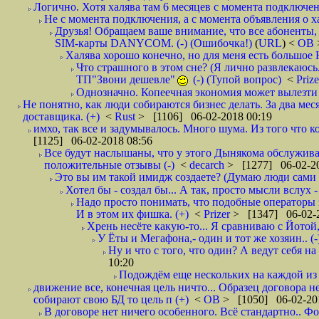
Логично. Хотя халява там 6 месяцев с момента подключени
Не с момента подключения, а с момента объявления о хал
Друзья! Обращаем ваше внимание, что все абоненты, 
SIM-карты DANYCOM. (-) (Ошибочка!)
(
URL
) <
ОВ
Халява хорошо конечно, но для меня есть большое 
Что страшного в этом сне? (Я лично развлекаюсь.
ТП"Звони дешевле"
(-) (Тупой вопрос)
<
Priz
Однозначно. Копеечная экономия может вылезти
Не понятно, как люди собираются бизнес делать. За два мес
доставщика. (+)
<
Rust
> [1106] 06-02-2018 00:19
имхо, так все и задумывалось. Много шума. Из того что к
[1125] 06-02-2018 08:56
Все будут наслышаны, что у этого Дынякома обслуживан
положительные отзывы (-)
<
decarch
> [1277] 06-02-20
Это вы им такой имидж создаете? (Думаю люди сами оп
Хотел бы - создал бы... А так, просто мысли вслух 
Надо просто понимать, что подобные операторы 
И в этом их фишка. (+)
<
Prizer
> [1347] 06-02-2
Хрень несёте какую-то... Я сравниваю с Йотой
У Ёты и Мегафона,- один и тот же хозяин.. (-
Ну и что с того, что один? А ведут себя 
10:20
Подождём еще нескольких на каждой из 
движение все, конечная цель ничто... Образец договора 
собирают свою БД то цель п (+)
<
ОВ
> [1050] 06-02-20
В договоре нет ничего особенного. Всё стандартно.. Фо