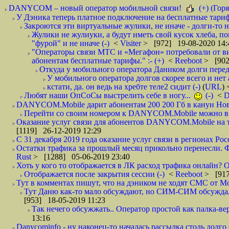
DANYCOM – новый оператор мобильной связи!
(+) (Горя
У Дэника теперь платное подключение на бесплатные тарифы
Закроются эти виртуальные жулики, не иначе - долги-то не
Жулики не жулиуки, а будут иметь свой кусок хлеба, п
"фурой" и не иначе (-)
<
Visiter
> [972] 19-08-2020 14:
"Операторы связи МТС и «Мегафон» потребовали от вир
абонентам бесплатные тарифы." :- (+)
<
Reeboot
> [902
Откуда у мобильного оператора Даником долги перед
У мобильного оператора долгов скорее всего и нет 
кстати, да. он ведь на хребте теле2 сидит (-)
(
URL
)
Любят наши ОпСоСы выстрелить себе в ногу...
(-)
<
DANYCOM.Mobile дарит абонентам 200 200 Гб в канун Нового
Перейти со своим номером к DANYCOM.Mobile можно в 5
Оказание услуг связи для абонентов DANYCOM.Mobile на те
[1119] 26-12-2019 12:29
С 31 декабря 2019 года оказание услуг связи в регионах Росс
Остатки трафика за прошлый месяц прикольно перенесли. Фа
Rust
> [1288] 05-06-2019 23:40
Хоть у кого то отображается в ЛК расход трафика онлайн? О
Отображается после закрытия сессии (-)
<
Reeboot
> [917
Тут в комментах пишут, что на дэником не ходят СМС от Мо
Тут Даню как-то мало обсуждают, но СИМ-СИМ обсуждали е
[953] 18-05-2019 11:23
Так нечего обсужжать.. Оператор простой как палка-верё
13:16
Danycominfo - ну наконец-то началась рассылка столь дол