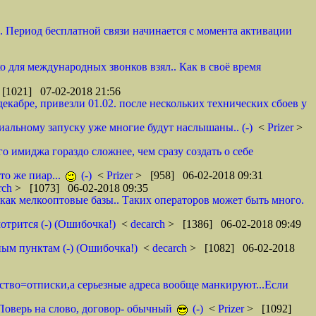
и. Период бесплатной связи начинается с момента активации
ко для международных звонков взял.. Как в своё время
[1021] 07-02-2018 21:56
декабре, привезли 01.02. после нескольких технических сбоев у
циальному запуску уже многие будут наслышаны.. (-)
<
Prizer
>
о имиджа гораздо сложнее, чем сразу создать о себе
то же пиар...
(-)
<
Prizer
> [958] 06-02-2018 09:31
rch
> [1073] 06-02-2018 09:35
как мелкооптовые базы.. Таких операторов может быть много.
отрится (-) (Ошибочка!)
<
decarch
> [1386] 06-02-2018 09:49
ным пунктам (-) (Ошибочка!)
<
decarch
> [1082] 06-02-2018
мство=отписки,а серьезные адреса вообще манкируют...Если
. Поверь на слово, договор- обычный
(-)
<
Prizer
> [1092]