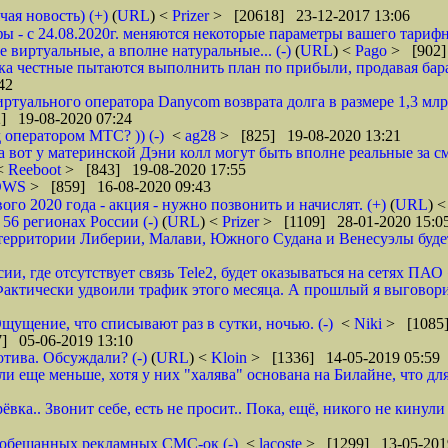
чая новость) (+)
(
URL
) <
Prizer
> [20618] 23-12-2017 13:06
 - с 24.08.2020г. меняются некоторые параметры вашего тарифн
 виртуальные, а вполне натуральные... (-)
(
URL
) <
Pago
> [902]
ока честные пытаются выполнить план по прибыли, продавая барах
42
туального оператора Danycom возврата долга в размере 1,3 млрд
] 19-08-2020 07:24
 оператором МТС? )) (-)
<
ag28
> [825] 19-08-2020 13:21
а вот у материнской Дэни колл могут быть вполне реальные за смс
 <
Reeboot
> [843] 19-08-2020 17:55
DWS
> [859] 16-08-2020 09:43
 2020 года - акция - нужно позвонить и начислят. (+)
(
URL
) 
6 регионах России (-)
(
URL
) <
Prizer
> [1109] 28-01-2020 15:0
рритории Либерии, Малави, Южного Судана и Венесуэлы будет в
ии, где отсутствует связь Tele2, будет оказываться на сетях ПАО
ктически удвоили трафик этого месяца. А прошлый я выговорил 
щущение, что списывают раз в сутки, ночью. (-)
<
Niki
> [1085]
] 05-06-2019 13:10
тива. Обсуждали? (-)
(
URL
) <
Kloin
> [1336] 14-05-2019 05:59
ще меньше, хотя у них "халява" основана на Билайне, что для м
вка.. Звонит себе, есть не просит.. Пока, ещё, никого не кинули
го обещанных рекламных СМС-ок (-)
<
lacoste
> [1299] 13-05-201