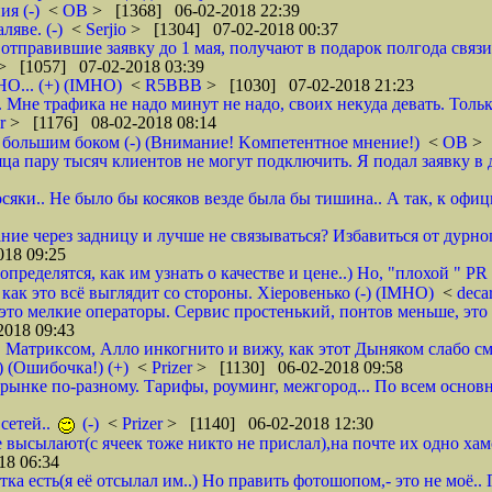
я (-)
<
ОВ
> [1368] 06-02-2018 22:39
яве. (-)
<
Serjio
> [1304] 07-02-2018 00:37
отправившие заявку до 1 мая, получают в подарок полгода связ
> [1057] 07-02-2018 03:39
НО... (+) (IMHO)
<
R5BBB
> [1030] 07-02-2018 21:23
 Мне трафика не надо минут не надо, своих некуда девать. Толь
er
> [1176] 08-02-2018 08:14
 большим боком (-) (Внимание! Kомпетентное мнение!)
<
ОВ
> 
яца пару тысяч клиентов не могут подключить. Я подал заявку в 
осяки.. Не было бы косяков везде была бы тишина.. А так, к офи
ие через задницу и лучше не связываться? Избавиться от дурног
18 09:25
ределятся, как им узнать о качестве и цене..) Но, "плохой " PR 
- как это всё выглядит со стороны. Хieровенько (-) (IMHO)
<
deca
это мелкие операторы. Сервис простенький, понтов меньше, это 
018 09:43
, Матриксом, Алло инкогнито и вижу, как этот Дыняком слабо см
) (Ошибочка!) (+)
<
Prizer
> [1130] 06-02-2018 09:58
на рынке по-разному. Тарифы, роуминг, межгород... По всем основ
сетей..
(-)
<
Prizer
> [1140] 06-02-2018 12:30
не высылают(с ячеек тоже никто не прислал),на почте их одно ха
18 06:34
тка есть(я её отсылал им..) Но править фотошопом,- это не моё.