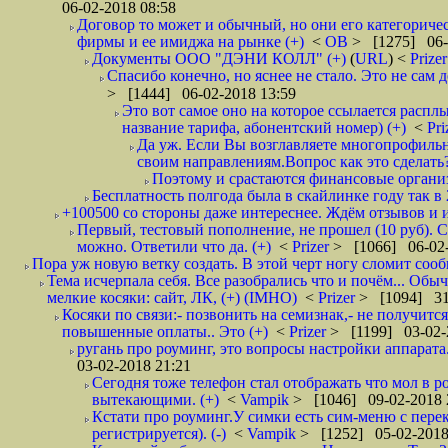
06-02-2018 08:58
Договор то может и обычный, но они его категоричес
фирмы и ее имиджа на рынке (+)
<
ОВ
> [1275] 06-
Документы ООО "ДЭНИ КОЛЛ" (+)
(
URL
) <
Prize
Спасибо конечно, но яснее не стало. Это не сам
> [1444] 06-02-2018 13:59
Это вот самое оно на которое ссылается расплы
название тарифа, абонентский номер) (+)
<
Pri
Да уж. Если Вы возглавляете многопрофильн
своим направлениям.Вопрос как это сделать?
Поэтому и срастаются финансовые организа
Бесплатность полгода была в скайлинке году так в
+100500 со стороны даже интереснее. Ждём отзывов и и
Первый, тестовый пополнение, не прошел (10 руб). С
можно. Ответили что да. (+)
<
Prizer
> [1066] 06-02-
Пора уж новую ветку создать. В этой черт ногу сломит сооб
Тема исчерпала себя. Все разобрались что и почём... Об
мелкие косяки: сайт, ЛК, (+) (IMHO)
<
Prizer
> [1094] 31
Косяки по связи:- позвонить на семизнак,- не получитс
повышенные оплаты.. Это (+)
<
Prizer
> [1199] 03-02-
ругань про роуминг, это вопросы настройки аппарата.
03-02-2018 21:21
Сегодня тоже телефон стал отображать что мол в р
вытекающими. (+)
<
Vampik
> [1046] 09-02-2018 
Кстати про роуминг.У симки есть сим-меню с перек
регистрируется). (-)
<
Vampik
> [1252] 05-02-2018