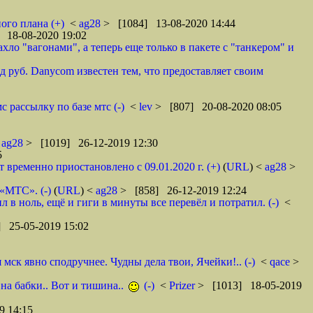
ого плана (+)
<
ag28
> [1084] 13-08-2020 14:44
 18-08-2020 19:02
ло "вагонами", а теперь еще только в пакете с "танкером" и
 руб. Danycom известен тем, что предоставляет своим
 рассылку по базе мтс (-)
<
lev
> [807] 20-08-2020 08:05
<
ag28
> [1019] 26-12-2019 12:30
5
ременно приостановлено с 09.01.2020 г. (+)
(
URL
) <
ag28
>
 «МТС». (-)
(
URL
) <
ag28
> [858] 26-12-2019 12:24
в ноль, ещё и гиги в минуты все перевёл и потратил. (-)
<
 25-05-2019 15:02
ск явно сподручнее. Чудны дела твои, Ячейки!.. (-)
<
qace
>
 на бабки.. Вот и тишина..
(-)
<
Prizer
> [1013] 18-05-2019
9 14:15