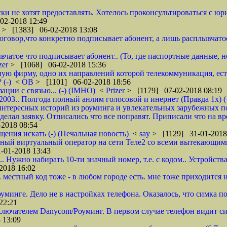
ки не хотят предоставлять. Хотелось проконсультироваться с юр
02-2018 12:49
r
> [1383] 06-02-2018 13:08
 договор,что конкретно подписывает абонент, а лишь расплывча
вчатое что подписывает абонент.. (То, где паспортные данные, н
zer
> [1068] 06-02-2018 15:36
ую фирму, одно их направлений которой телекоммуникация, ест
 (-)
<
ОВ
> [1101] 06-02-2018 18:56
ции с связью... (-) (IMHO)
<
Prizer
> [1179] 07-02-2018 08:19
 2003.. Полгода полный анлим голосовой и инернет (Правда 1х) (
нтересных историй из роуминга и увлекательных зарубежных пое
делал заявку. Отписались что все поправят. Приписали что на вр
2018 08:54
щения искать (-) (Печальная новость)
<
say
> [1129] 31-01-2018
ычный виртуальный оператор на сети Теле2 со всеми вытекающим
-01-2018 13:43
я.. Нужно набирать 10-ти значный номер, т.е. с кодом.. Устройст
2018 16:02
 местный код тоже - в любом городе есть. мне тоже приходится н
оуминге. Дело не в настройках телефона. Оказалось, что симка п
22:21
лючателем Danycom/Роуминг. В первом случае телефон видит симк
 13:09