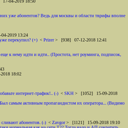
 17-04-2019 18:50
2
у них уже абонентов? Ведь для москвы и области тврифы вполне
04-2019 13:24
уже перекупил? (+)
<
Prizer
> [938] 07-12-2018 12:41
 еще к нему идти и идти.. (Простота, нет роуминга, подписок,
43
2018 18:02
авьте интернет-трафик!.. (-)
<
SKH
> [1052] 15-09-2018
 И. Был самым активным пропагандистом их оператора... (Видимо
 сливают абонентов. (-)
<
Zavgor
> [1121] 15-09-2018 19:10
таки нормальная как на сети Т2? Тогда надо и АП сократить