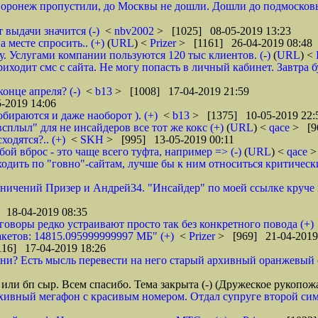
 Воронеж пропустили, до Москвы не дошли. Дошли до подмосковь
 выдачи значится (-)
<
nbv2002
> [1025] 08-05-2019 13:23
 месте спросить.. (+)
(
URL
) <
Prizer
> [1161] 26-04-2019 08:48
 Услугами компании пользуются 120 тыс клиентов. (-)
(
URL
) <
ходит смс с сайта. Не могу попасть в личный кабинет. Завтра б
онце апреля? (-)
<
b13
> [1008] 17-04-2019 21:59
-2019 14:06
обираются и даже наоборот ). (+)
<
b13
> [1375] 10-05-2019 22:
всплыл" для не инсайдеров все тот же кокс (+)
(
URL
) <
qace
> [9
ходятся?.. (+)
<
SKH
> [995] 13-05-2019 00:11
ой вброс - это чаще всего туфта, например => (-)
(
URL
) <
qace
>
дить по "говно"-сайтам, лучше бы к ним относиться критически и
аничений Призер и Андрей34. "Инсайдер" по моей ссылке круче их
 18-04-2019 08:35
зговоры редко устраивают просто так без конкретного повода (+)
кетов: 14815.095999999997 МБ" (+)
<
Prizer
> [969] 21-04-2019
16] 17-04-2019 18:26
и? Есть мысль перевести на него старый архивный оранжевый от 
или бп сыр. Всем спасибо. Тема закрыта (-) (Дружеское рукопож
рхивный мегафон с красивым номером. Отдал супруге второй сим