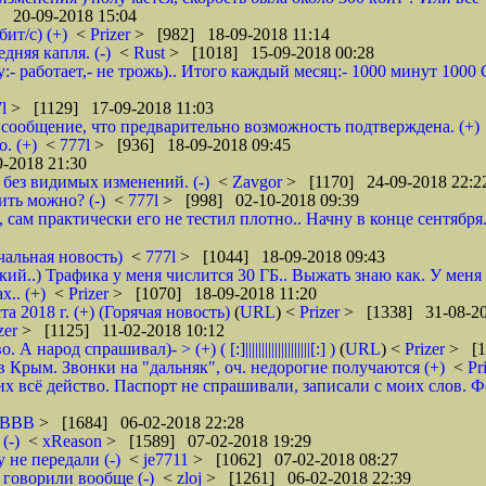
 20-09-2018 15:04
ит/с) (+)
<
Prizer
> [982] 18-09-2018 11:14
няя капля. (-)
<
Rust
> [1018] 15-09-2018 00:28
:- работает,- не трожь).. Итого каждый месяц:- 1000 минут 100
7l
> [1129] 17-09-2018 11:03
сообщение, что предварительно возможность подтверждена. (+)
. (+)
<
777l
> [936] 18-09-2018 09:45
-2018 21:30
без видимых изменений. (-)
<
Zavgor
> [1170] 24-09-2018 22:2
ить можно? (-)
<
777l
> [998] 02-10-2018 09:39
, сам практически его не тестил плотно.. Начну в конце сентября
чальная новость)
<
777l
> [1044] 18-09-2018 09:43
кий..) Трафика у меня числится 30 ГБ.. Выжать знаю как. У меня
.. (+)
<
Prizer
> [1070] 18-09-2018 11:20
2018 г. (+) (Горячая новость)
(
URL
) <
Prizer
> [1338] 31-08-20
zer
> [1125] 11-02-2018 10:12
д спрашивал)- > (+) ( [:]||||||||||||||||||||[:] )
(
URL
) <
Prizer
> [1
 Крым. Звонки на "дальняк", оч. недорогие получаются (+)
<
Pr
 всё действо. Паспорт не спрашивали, записали с моих слов. Фото 
5BBB
> [1684] 06-02-2018 22:28
(-)
<
xReason
> [1589] 07-02-2018 19:29
 не передали (-)
<
je7711
> [1062] 07-02-2018 08:27
 говорили вообще (-)
<
zloj
> [1261] 06-02-2018 22:39