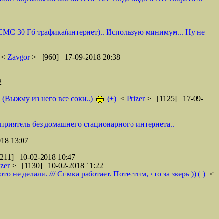
0 СМС 30 Гб трафика(интернет).. Использую минимум... Ну не
<
Zavgor
> [960] 17-09-2018 20:38
2
. (Выжму из него все соки..)
(+)
<
Prizer
> [1125] 17-09-
 приятель без домашнего стационарного интернета..
18 13:07
211] 10-02-2018 10:47
izer
> [1130] 10-02-2018 11:22
не делали. /// Симка работает. Потестим, что за зверь )) (-)
<