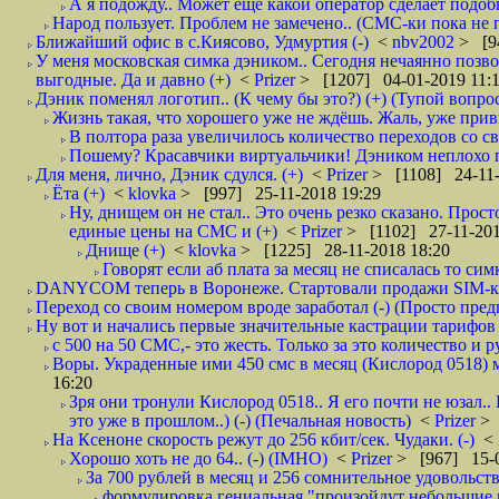
А я подожду.. Может ещё какой оператор сделает подо
Народ пользует. Проблем не замечено.. (СМС-ки пока не п
Ближайший офис в с.Киясово, Удмуртия (-)
<
nbv2002
> [9
У меня московская симка дэником.. Сегодня нечаянно позво
выгодные. Да и давно (+)
<
Prizer
> [1207] 04-01-2019 11:
Дэник поменял логотип.. (К чему бы это?) (+) (Тупой вопро
Жизнь такая, что хорошего уже не ждёшь. Жаль, уже привы
В полтора раза увеличилось количество переходов со
Пошему? Красавчики виртуальчики! Дэником неплохо по
Для меня, лично, Дэник сдулся. (+)
<
Prizer
> [1108] 24-11-
Ёта (+)
<
klovka
> [997] 25-11-2018 19:29
Ну, днищем он не стал.. Это очень резко сказано. Прост
единые цены на СМС и (+)
<
Prizer
> [1102] 27-11-201
Днище (+)
<
klovka
> [1225] 28-11-2018 18:20
Говорят если аб плата за месяц не списалась то симк
DANYCOM теперь в Воронеже. Стартовали продажи SIM-карт
Переход со своим номером вроде заработал (-) (Просто пре
Ну вот и начались первые значительные кастрации тарифов 
с 500 на 50 СМС,- это жесть. Только за это количество и ру
Воры. Украденные ими 450 смс в месяц (Кислород 0518) м
16:20
Зря они тронули Кислород 0518.. Я его почти не юзал..
это уже в прошлом..) (-) (Печальная новость)
<
Prizer
> 
На Ксеноне скорость режут до 256 кбит/сек. Чудаки. (-)
<
Хорошо хоть не до 64.. (-) (IMHO)
<
Prizer
> [967] 15-0
За 700 рублей в месяц и 256 сомнительное удовольств
формулировка гениальная "произойдут небольшие из