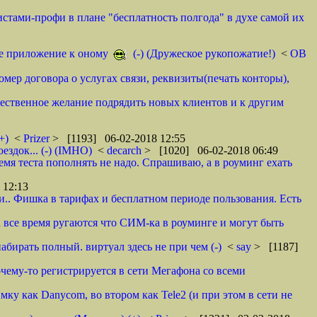
истами-профи в плане "бесплатность полгода" в духе самой их
тое приложение к оному
(-) (Дружеское рукопожатие!)
<
ОВ
омер договора о услугах связи, реквизиты(печать конторы),
ественное желание подрядить новых клиентов и к другим
+)
<
Prizer
> [1193] 06-02-2018 12:55
здок... (-) (IMHO)
<
decarch
> [1020] 06-02-2018 06:49
емя теста пополнять не надо. Спрашиваю, а в роуминг ехать
 12:13
и.. Фишка в тарифах и бесплатном периоде пользования. Есть
ва все время ругаются что СИМ-ка в роуминге и могут быть
абирать полный. виртуал здесь не при чем (-)
<
say
> [1187]
очему-то регистрируется в сети Мегафона со всеми
у как Danycom, во втором как Tele2 (и при этом в сети не