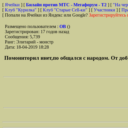
[
Ячейки
] [
Билайн против МТС - Мегафорум - T2
]
[
"На чер
[
Клуб "Курилка"
] [
Клуб "Старые Сell-ки"
] [
Участники
] [
Пр
[ Попали на Ячейки из Яндекс или Google?
Зарегистрируйтесь 
Размещено пользователем :
ОВ
()
Зарегистрирован: 17 годов назад
Сообщения: 5,739
Ранг: Элитарий - монстр
Дата: 18-04-2019 18:28
Помониторил инет,по общался с народом. От добр