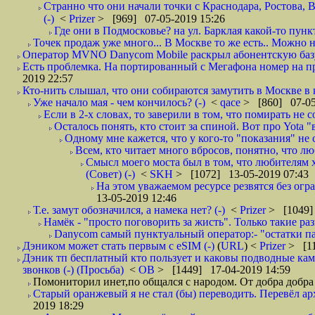
Странно что они начали точки с Краснодара, Ростова,
(-)
<
Prizer
> [969] 07-05-2019 15:26
Где они в Подмосковье? на ул. Барклая какой-то пункт
Точек продаж уже много... В Москве то же есть.. Можно на
Оператор MVNO Danycom Mobile раскрыл абонентскую базу.
Есть проблемка. На портированный с Мегафона номер на при
2019 22:57
Кто-нить слышал, что они собираются замутить в Москве в к
Уже начало мая - чем кончилось? (-)
<
qace
> [860] 07-05
Если в 2-х словах, то заверили в том, что помирать не с
Осталось понять, кто стоит за спиной. Вот про Yota "
Одному мне кажется, что у кого-то "показания" не с
Всем, кто читает много вбросов, понятно, что люб
Смысл моего моста был в том, что любителям хо
(Совет) (-)
<
SKH
> [1072] 13-05-2019 07:43
На этом уважаемом ресурсе резвятся без огр
13-05-2019 12:46
Т.е. замут обозначился, а намека нет? (-)
<
Prizer
> [1049]
Намёк - "просто поговорить за жисть". Только такие ра
Danycom самый пунктуальный оператор:- "остатки па
Дэником может стать первым с еSIM (-)
(
URL
) <
Prizer
> [11
Дэник тп бесплатный кто пользует и каковы подводные камн
звонков (-) (Просьба)
<
ОВ
> [1449] 17-04-2019 14:59
Помониторил инет,по общался с народом. От добра добра 
Старый оранжевый я не стал (бы) переводить. Перевёл а
2019 18:29