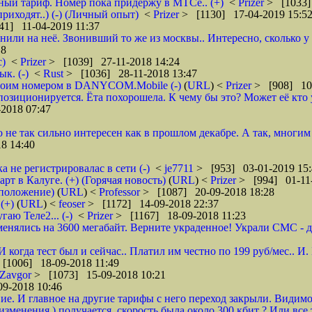
бный тариф. Номер пока придержу в МТСе.. (+)
<
Prizer
> [1033]
риходят..) (-) (Личный опыт)
<
Prizer
> [1130] 17-04-2019 15:5
41] 11-04-2019 11:37
нили на неё. Звонивший то же из москвы.. Интересно, сколько 
18
с)
<
Prizer
> [1039] 27-11-2018 14:24
к. (-)
<
Rust
> [1036] 28-11-2018 13:47
 своим номером в DANYCOM.Mobile (-)
(
URL
) <
Prizer
> [908] 10-
зиционируется. Ёта похорошела. К чему бы это? Может её кто 
2018 07:47
о не так сильно интересен как в прошлом декабре. А так, многим
8 14:40
а не регистрировалас в сети (-)
<
je7711
> [953] 03-01-2019 15:
 в Калуге. (+) (Горячая новость)
(
URL
) <
Prizer
> [994] 01-11-
дположение)
(
URL
) <
Professor
> [1087] 20-09-2018 18:28
(+)
(
URL
) <
feoser
> [1172] 14-09-2018 22:37
гаю Теле2... (-)
<
Prizer
> [1167] 18-09-2018 11:23
енялись на 3600 мегабайт. Верните украденное! Украли СМС - доб
 И когда тест был и сейчас.. Платил им честно по 199 руб/мес..
[1006] 18-09-2018 11:49
Zavgor
> [1073] 15-09-2018 10:21
9-2018 10:46
ие. И главное на другие тарифы с него переход закрыли. Видимо
менения ) получается, скорость была около 300 кбит ? Или все 