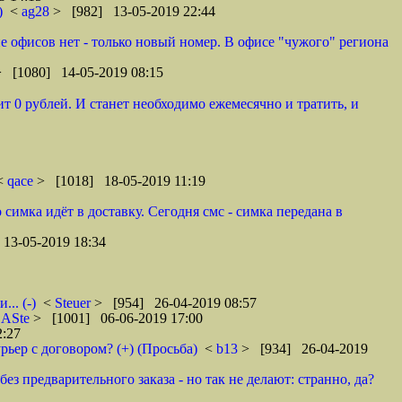
)
<
ag28
> [982] 13-05-2019 22:44
оне офисов нет - только новый номер. В офисе "чужого" региона
> [1080] 14-05-2019 08:15
т 0 рублей. И станет необходимо ежемесячно и тратить, и
 <
qace
> [1018] 18-05-2019 11:19
 симка идёт в доставку. Сегодня смс - симка передана в
13-05-2019 18:34
.. (-)
<
Steuer
> [954] 26-04-2019 08:57
<
ASte
> [1001] 06-06-2019 17:00
2:27
рьер с договором? (+) (Просьба)
<
b13
> [934] 26-04-2019
ез предварительного заказа - но так не делают: странно, да?