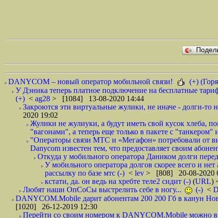
Подел
DANYCOM – новый оператор мобильной связи!
(+) (Горя
У Дэника теперь платное подключение на бесплатные тариф
(+)
<
ag28
> [1084] 13-08-2020 14:44
Закроются эти виртуальные жулики, не иначе - долги-то не
2020 19:02
Жулики не жулиуки, а будут иметь свой кусок хлеба, 
"вагонами", а теперь еще только в пакете с "танкером" и
"Операторы связи МТС и «Мегафон» потребовали от вир
Danycom известен тем, что предоставляет своим абонент
Откуда у мобильного оператора Даником долги перед
У мобильного оператора долгов скорее всего и нет
рассылку по базе мтс (-)
<
lev
> [808] 20-08-2020 
кстати, да. он ведь на хребте теле2 сидит (-)
(
URL
)
Любят наши ОпСоСы выстрелить себе в ногу...
(-)
<
DANYCOM.Mobile дарит абонентам 200 200 Гб в канун Нового
[1020] 26-12-2019 12:30
Перейти со своим номером к DANYCOM.Mobile можно в 5