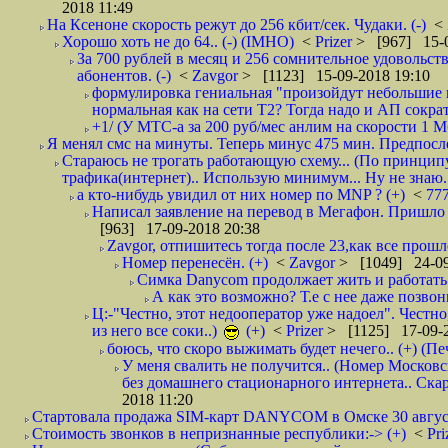
2018 11:49
На Ксеноне скорость режут до 256 кбит/сек. Чудаки. (-)
<
Хорошо хоть не до 64.. (-) (IMHO)
<
Prizer
> [967] 15-0
За 700 рублей в месяц и 256 сомнительное удовольст
абонентов. (-)
<
Zavgor
> [1123] 15-09-2018 19:10
формулировка гениальная "произойдут небольшие из
нормальная как на сети Т2? Тогда надо и АП сократ
+1/ (У МТС-а за 200 руб/мес анлим на скорости 1 Мб
Я менял смс на минуты. Теперь минус 475 мин. Предпослед
Стараюсь не трогать работающую схему... (По принципу
трафика(интернет).. Использую минимум... Ну не знаю..
а кто-нибудь увидил от них номер по MNP ? (+)
<
77
Написал заявление на перевод в Мегафон. Пришло 
[963] 17-09-2018 20:38
Zavgor, отпишитесь тогда после 23,как все прошло
Номер перенесён. (+)
<
Zavgor
> [1049] 24-09
Симка Danycom продолжает жить и работать 
А как это возможно? Т.е с нее даже позвон
Ц:-"Честно, этот недооператор уже надоел". Честно
из него все соки..)
(+)
<
Prizer
> [1125] 17-09-2
боюсь, что скоро выжимать будет нечего.. (+) (Пе
У меня свалить не получится.. (Номер Московс
без домашнего стационарного интернета.. Ск
2018 11:20
Стартовала продажа SIM-карт DANYCOM в Омске 30 августа 
Стоимость звонков в непризнанные республики:-> (+)
<
Pri