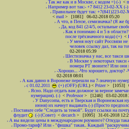
Так же как и в Москве, с кодом =) (-)
<
m
Например вот так:- +7 8412 23-02-ХХ (-
Правильнее будет так: +7(841)223-02-Х
<
mail
> [1081] 06-02-2018 05:20
А что, в Пензе, семизначка? (Я же бр
Да, код 841 (2/4/5, остальные сво
Как я понимаю 4 и 5 в области?
после трёхзначного кода) (+)
<
У меня ноут сайт Россвязи не
человек ссылку дал, так на то
02-2018 05:39
Шестизначка у нас, все такси ш
В Москве у некоторых такси 
номера РТ звоните? Или они в
-Хорошо... -Что хорошего, доктор? -
02-2018 08:01
А как давно в Воронеже перешли на 7-значную нумер
с 01.02.2011
(+) (OFF)
(
URL
) <
Prizer
> [1053] 0
Ясно. Надо отдать вам должное за верное замечан
нумерация). (-)
<
Professor
> [1246] 03-02-2018 
У Danycoma, есть и Тверская и Воронежская ну
июня) их начнут выдавать (-) (Просто предпол
Поставьте себе "Следить за темой". Будут ссылки на почт
флудит
(-) (Совет)
<
decarch
> [1095] 31-01-2018 12:2
А вы видели цены в международном роуминге? Откуда такая
Промо-тариф? Или - "фишка" такая.. Каждый "раскручивае