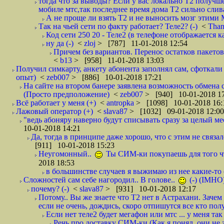
тогда что за выводы? Если у вас локально Т2 получше
мобиле мтс,так последнее время дома Т2 сильно слива
А не проще ли взять Т2 и не выносить мозг этими
Так на чьей сети по факту работает? Теле2? (-)
<
Tha
Код сети 250 20 - Теле2 (в телефоне отображается
ну да (-)
<
zloj
> [787] 11-01-2018 12:54
Причем без вариантов. Перенос остатков пакетов
<
b13
> [958] 11-01-2018 13:03
Получил симкарту, анкету абонента заполнял сам, сфоткали 
опыт)
<
zeb007
> [886] 10-01-2018 17:21
На сайте на втором банере заявлена возможность обмена 
(Просто предположение)
<
zeb007
> [940] 10-01-2018 1
Всё работает у меня (+)
<
antropka
> [1098] 10-01-2018 16:
Лажовый оператор (+)
<
slava87
> [1032] 09-01-2018 12:00
"ведь абоняру наверно будут списывать сразу за целый мес
10-01-2018 14:21
Да, тогда в принципе даже хорошо, что с этим не связал
[911] 10-01-2018 15:23
Неугомонный..
Ты СИМ-ки покупаешь для того ч
2018 18:53
в большинстве случаев я выжимаю из нее какие-то со
Сложностей сам себе нагородил.. В голове..
(-) (IMHO
почему? (-)
<
slava87
> [931] 10-01-2018 12:17
Потому.. Вы же знаете что Т2 нет в Астрахани. Зачем
если не очень, дождись, скоро отпишутся все кто полу
Если нет теле2 будет мегафон или мтс ... у меня так 
Речь про доставку СИМ-ки (Как я понял, они не з