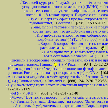
Т.е. своей курьерской службы у них нет (что коне
услуг доставки от этого не меньше (-) (IMHO)
<
de
в соцсетях они пишут, что выбранный ранее ном
после 1.01.18 точках продаж. Видимо с кс не сло
Ну с 1 января как офисы продаж откроются эли
рукопожатие!)
<
decarch
> [898] 27-12-2017 1
Увы, mnp на тестовый период у них не преду
составлено так, что до 1.06 они ни за что не 
Кто-нибудь задумался что они собираются
подобных тестов? (-) (Тупой вопрос)
<
Pri
Хороший вопрос. Нет связи=тест, не идет
раскладе зачем они вообще нужны...
СИМ привезут (И только тогда начнётся
вот в остальном не уверен.. -> (+)
<
Pr
Звонили в воскресенье, обещали привезти, но так и не при
Будешь первым.. Пиши..
(-)
<
Prizer
> [934] 25-12-20
Новая версия "от них" через vk в отношении фотофиксаци
регионах России у нас начнут открываться (+)
<
ОВ
> [104
А я пока в отказ ушёл - в моём кругу это было 7 заявок. Х
))) (-) (Личный опыт)
<
Ruslan99
> [888] 24-12-2017 23:56
Ну и зачем тогда нужен этот неизвестный виртуал? Если м
12-2017 21:09
del (-)
<
SKH
> [950] 24-12-2017 23:48
Можно? Вот так вот просто, - пойти на сайт оператора, и л
(с) Уильям, брат наш, Шекспир; - на вопрос "Зачем тогда 
А то ведь, "тут", частенько покрикивают: "Воры! - тариф-