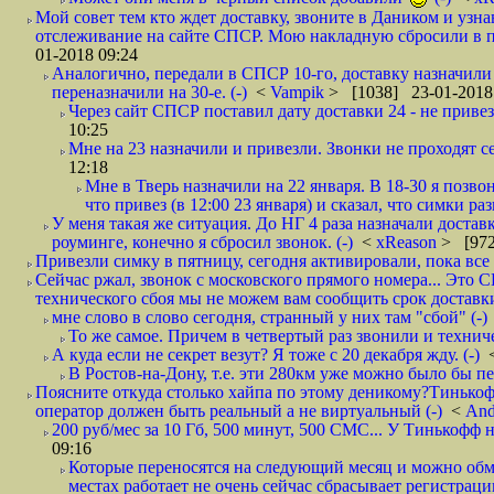
Мой совет тем кто ждет доставку, звоните в Даником и узн
отслеживание на сайте СПСР. Мою накладную сбросили в п
01-2018 09:24
Аналогично, передали в СПСР 10-го, доставку назначили н
переназначили на 30-е. (-)
<
Vampik
> [1038] 23-01-2018
Через сайт СПСР поставил дату доставки 24 - не привезл
10:25
Мне на 23 назначили и привезли. Звонки не проходят 
12:18
Мне в Тверь назначили на 22 января. В 18-30 я позво
что привез (в 12:00 23 января) и сказал, что симки раз
У меня такая же ситуация. До НГ 4 раза назначали доставк
роуминге, конечно я сбросил звонок. (-)
<
xReason
> [972
Привезли симку в пятницу, сегодня активировали, пока все 
Сейчас ржал, звонок с московского прямого номера... Это С
технического сбоя мы не можем вам сообщить срок доставки
мне слово в слово сегодня, странный у них там "сбой" (-)
То же самое. Причем в четвертый раз звонили и техниче
А куда если не секрет везут? Я тоже с 20 декабря жду. (-)
В Ростов-на-Дону, т.е. эти 280км уже можно было бы пеш
Поясните откуда столько хайпа по этому деникому?Тинькоф
оператор должен быть реальный а не виртуальный (-)
<
And
200 руб/мес за 10 Гб, 500 минут, 500 СМС... У Тинькофф не
09:16
Которые переносятся на следующий месяц и можно обмен
местах работает не очень сейчас сбрасывает регистрацию