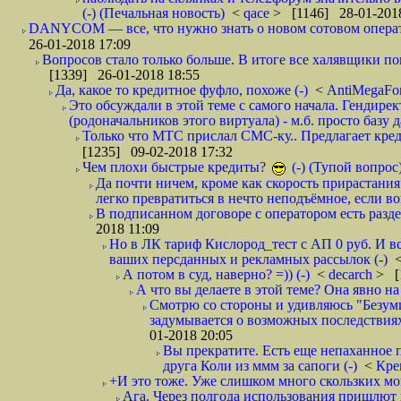
(-) (Печальная новость)
<
qace
> [1146] 28-01-2018
DANYCOM — все, что нужно знать о новом сотовом опера
26-01-2018 17:09
Вопросов стало только больше. В итоге все халявщики по
[1339] 26-01-2018 18:55
Да, какое то кредитное фуфло, похоже (-)
<
AntiMegaF
Это обсуждали в этой теме с самого начала. Гендире
(родоначальников этого виртуала) - м.б. просто базу 
Только что МТС прислал СМС-ку.. Предлагает кре
[1235] 09-02-2018 17:32
Чем плохи быстрые кредиты?
(-) (Тупой вопрос
Да почти ничем, кроме как скорость прирастани
легко превратиться в нечто неподъёмное, если вов
В подписанном договоре с оператором есть разде
2018 11:09
Но в ЛК тариф Кислород_тест с АП 0 руб. И вс
ваших персданных и рекламных рассылок (-)
А потом в суд, наверно? =)) (-)
<
decarch
> [
А что вы делаете в этой теме? Она явно на д
Смотрю со стороны и удивляюсь "Безумию
задумывается о возможных последствия
01-2018 20:05
Вы прекратите. Есть еще непаханное 
друга Коли из ммм за сапоги (-)
<
Кре
+И это тоже. Уже слишком много скользких мо
Ага. Через полгода использования пришлют п