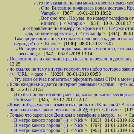
это не указано, но там можно ввести номер моб
Опа. Внезапно появилась новая доставка Кра
Vampik
> [867] 10-01-2018 18:32
Вот оно что.. Но увы, по номеру телефона о
ничего (-)
<
Vampik
> [934] 10-01-2018 17:
а отправление по номеру телефона на СПСР уже отоб
да, вполне корректно (-)
<
necoandg
> [844] 09-01
Там вроде написано, что платеж надо делать, для использ
периода? (-)
<
Erneo
> [1130] 08-01-2018 13:07
Не видел такого, но поддержка лишь уточнила, что им 
necoandg
> [947] 08-01-2018 13:14
Позвонили из их калл-центра, сказали передали в доставку. И
12:25
по ссылке на тему внутри говорят, что набор тестеров зак
(+)
(
URL
) <
qace
> [1029] 08-01-2018 09:58
Угу если сейчас попытаться оформить заказ СИМ в моём р
Если ежедневно дается интернет равными частями - чуть боле
30-12-2017 21:52
Это вы попали на конец месяца, когда до конца месяца дае
Professor
> [945] 30-12-2017 22:17
Кому нибудь удалось изменить пароль от ЛК на свой? А то 
прислали изначально пятизначный
+ (+)
<
feoser
> [102
Только что зарегился Деником в мегафоне в метро... (-)
<
С
В метро какого города? (-)
<
Nick
> [803] 01-01-2019 16
В метро какого города? (-)
<
Nick
> [797] 01-01-2019 16
В метро какого города? (-)
<
Nick
> [963] 01-01-2019 16