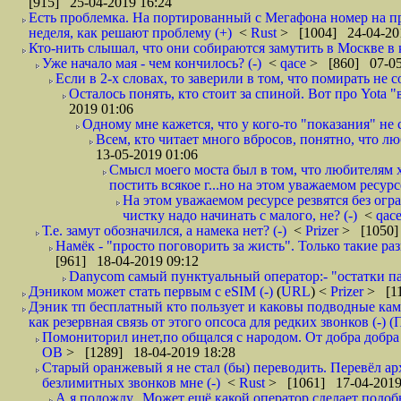
[915] 25-04-2019 16:24
Есть проблемка. На портированный с Мегафона номер на при
неделя, как решают проблему (+)
<
Rust
> [1004] 24-04-20
Кто-нить слышал, что они собираются замутить в Москве в к
Уже начало мая - чем кончилось? (-)
<
qace
> [860] 07-05
Если в 2-х словах, то заверили в том, что помирать не с
Осталось понять, кто стоит за спиной. Вот про Yota "
2019 01:06
Одному мне кажется, что у кого-то "показания" не с
Всем, кто читает много вбросов, понятно, что люб
13-05-2019 01:06
Смысл моего моста был в том, что любителям х
постить всякое г...но на этом уважаемом ресурсе.
На этом уважаемом ресурсе резвятся без огр
чистку надо начинать с малого, не? (-)
<
qac
Т.е. замут обозначился, а намека нет? (-)
<
Prizer
> [1050]
Намёк - "просто поговорить за жисть". Только такие ра
[961] 18-04-2019 09:12
Danycom самый пунктуальный оператор:- "остатки па
Дэником может стать первым с еSIM (-)
(
URL
) <
Prizer
> [11
Дэник тп бесплатный кто пользует и каковы подводные кам
как резервная связь от этого опсоса для редких звонков (-) (
Помониторил инет,по общался с народом. От добра добра 
ОВ
> [1289] 18-04-2019 18:28
Старый оранжевый я не стал (бы) переводить. Перевёл а
безлимитных звонков мне (-)
<
Rust
> [1061] 17-04-2019
А я подожду.. Может ещё какой оператор сделает подо