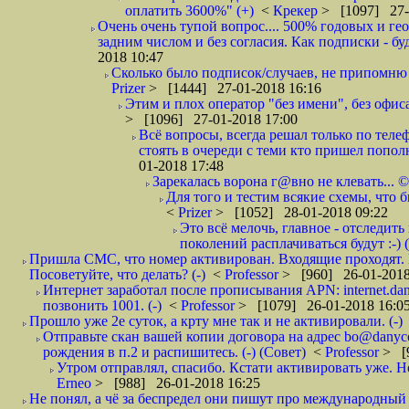
оплатить 3600%" (+)
<
Крекер
> [1097] 27-
Очень очень тупой вопрос.... 500% годовых и ге
задним числом и без согласия. Как подписки - бу
2018 10:47
Сколько было подписок/случаев, не припомню 
Prizer
> [1444] 27-01-2018 16:16
Этим и плох оператор "без имени", без офиса
> [1096] 27-01-2018 17:00
Всё вопросы, всегда решал только по телеф
стоять в очереди с теми кто пришел попол
01-2018 17:48
Зарекалась ворона г@вно не клевать... ©
Для того и тестим всякие схемы, что б
<
Prizer
> [1052] 28-01-2018 09:22
Это всё мелочь, главное - отследит
поколений расплачиваться будут :-) (
Пришла СМС, что номер активирован. Входящие проходят. И
Посоветуйте, что делать? (-)
<
Professor
> [960] 26-01-2018
Интернет заработал после прописывания APN: internet.da
позвонить 1001. (-)
<
Professor
> [1079] 26-01-2018 16:0
Прошло уже 2е суток, а крту мне так и не активировали. (-)
Отправьте скан вашей копии договора на адрес bo@danyc
рождения в п.2 и распишитесь. (-) (Совет)
<
Professor
> [
Утром отправлял, спасибо. Кстати активировать уже. Но 
Erneo
> [988] 26-01-2018 16:25
Не понял, а чё за беспредел они пишут про международный 