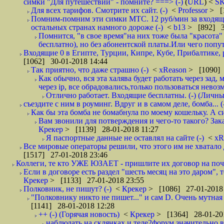
симки "Для путешествий" - помните? ===> (-)
(
URL
) <
S
Для всех тарифов. Смотрите их сайт. (-)
<
Professor
> [
Помним-помним эти симки МТС. 12 руб/мин за входящие и
остальных странах намного дороже (-)
<
b13
> [892] 3
Помнится, "в свое время"на них тоже была "красота
бесплатно), но без абонентской платы.Или чего попут
Входящие 0 в Египте, Турции, Кипре, Кубе, Прибалтике, р
[1062] 30-01-2018 14:44
Так приятно, что даже страшно (-)
<
xReason
> [1090] 
Как обычно, вся эта халява будет работать через зад
через ip, все обрадовались,только пользоваться нево
Отлично работает. Входящие бесплатны. (-) (Личн
съездите с ним в роуминг. Вдруг и в самом деле, бомба... (
Как бы эта бомба не бомабнула по моему кошельку. А си
Вам звонили для потверждения и чего-то такого? Зака
Крекер
> [1139] 28-01-2018 11:27
Я паспортные данные не оставлял на сайте (-)
<
xR
Все мировые операторы решили, что этого им не хватало 
[1517] 27-01-2018 23:46
Коллеги, те кто УЖЕ ЮЗАЕТ - пришлите их договор на почту
Если в договоре есть раздел "шесть месяц на это даром", т
Крекер
> [1133] 27-01-2018 23:55
Полковник, не пишут? (-)
<
Крекер
> [1086] 27-01-2018
"Полковнику никто не пишет..." и сам D. Очень мутная
[1141] 28-01-2018 12:28
++ (-) (Горячая новость)
<
Крекер
> [1364] 28-01-20
наблюдать на склянках и теле2форум значительно в