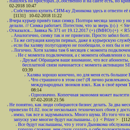
Нашлось на просторах..(Собственно и на сайте есть, но криво. А наро
02-2018 10:47
Собственно купить СИМ-ку Дэникома здесь и отвезти её в
[1131] 10-02-2018 11:22
Вчера курьер привёз таки симку. Полтора месяца заняло у н
делали. /// Симка работает. Потестим, что за зверь )) (-)
<
St
Отказался... Заявка № 371 от 19.12.2017 (+) (IMHO) (+)
<
R
Аналогично, симку так и не привезли. Просто забил болт. 
Та же ситуация кинули первых, даже в курьерскую службу
если бы халяву полугодовую не пообещали, о них бы и не
Логично. Хотя халява там 6 месяцев с момента подключени
Не с момента подключения, а с момента объявления о хал
Друзья! Обращаем ваше внимание, что все абоненты, 
бесплатной связи начинается с момента активации 
03:39
Халява хорошо конечно, но для меня есть большое 
Что страшного в этом сне? (Я лично развлекаюсь.
международных звонков взял.. Как в своё время
08:14
Однозначно. Копеечная экономия может вылезти
07-02-2018 21:56
Не понятно, как люди собираются бизнес делать. За два мес
привезли 01.02. после нескольких технических сбоев у дост
имхо, так все и задумывалось. Много шума. Из того что к
запуску уже многие будут наслышаны.. (-)
<
Prizer
> [112
Все будут наслышаны, что у этого Дынякома обслужива
гораздо сложнее, чем сразу создать о себе положительн