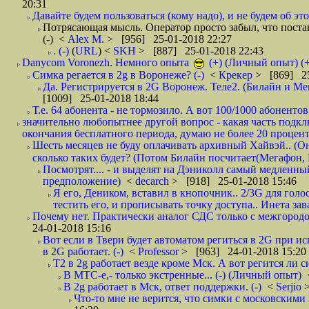
20:31
Давайте будем пользоваться (кому надо), и не будем об этом
Потрясающая мысль. Оператор просто забыл, что постави
(-)
<
Alex M.
> [956] 25-01-2018 22:27
. (-)
(
URL
) <
SKH
> [887] 25-01-2018 22:43
Danycom Voronezh. Немного опыта
(+) (Личный опыт) (+
Симка регается в 2g в Воронеже? (-)
<
Крекер
> [869] 25
Да. Регистрируется в 2G Воронеж. Теле2. (Билайн и Мег
[1009] 25-01-2018 18:44
Т.е. 64 абонента - не тормозило. А вот 100/1000 абонентов
значительно любопытнее другой вопрос - какая часть подк
окончания бесплатного периода, думаю не более 20 проценто
Шесть месяцев не буду оплачивать архивный Хайвэй.. (Он 
сколько таких будет? (Потом Билайн посчитает(Мегафон, 
Посмотрят.... - и выделят на Дэниколл самый медленный
предположение)
<
decarch
> [918] 25-01-2018 15:46
Я его, Деником, вставил в кнопочник.. 2/3G для голо
тестить его, и прописывать точку доступа.. Инета зава
Почему нет. Практически аналог СДС только с межгородом.
24-01-2018 15:16
Вот если в Твери будет автоматом региться в 2G при ис
в 2G работает. (-)
<
Professor
> [963] 24-01-2018 15:20
T2 в 2g работает везде кроме Мск. А вот регится ли с
В МТС-е,- только экстренные... (-) (Личный опыт)
В 2g работает в Мск, ответ поддержки. (-)
<
Serjio
Что-то мне не верится, что симки с московскими 