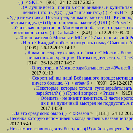
(-)
<
SKH
> [961] 24-12-2017 23:35
(А лучше всего - пойти в офис Билайна, и купить там 
деньги (что и СДС) - два "Гигабайта".) (-)
<
SKH
> [
Удар ниже пояса. Посмотрел, внимательно на ТП "Кислород"
чистом виде.. (+) (Просто предположение)
(
URL
) <
Prizer
> 
Учитывая покрытие по Московской области, это далеко н
воспользоваться. (-)
<
arbat46
> [843] 25-12-2017 09:20
20 млн. жителей Москвы и МО, и 127 млн. остальной Рос
И что? Каждый побежал покупать симку? Смешно. А вт
[1009] 26-12-2017 14:17
Я вам по секрету скажу что "взятие" Москвы было 
повысив конкуренцию. Потом поднять статус Теле2 
[914] 26-12-2017 14:27
Операторы в Москве зарабатывают до 40% всей пр
2017 01:13
Секретный вы наш! Всё намного проще: мотиваци
ничего больше. (-)
<
arbat46
> [890] 26-12-2017 
Некоторые, которые хотели, тупо зарабатывать 
заработал? (+) (Тупой вопрос)
<
Prizer
> [915]
Обещать - не значит жениться. В части кропо
их и на пушечный выстрел не подпустят. А п
2017 14:58
Да это сразу ясно было (-)
<
xReason
> [1131] 24-12-2017
Песенка которую вспоминаешь когда читаешь название тар
2017 15:40
Нет самого главного, хотя бы одного(1!) действующего абон