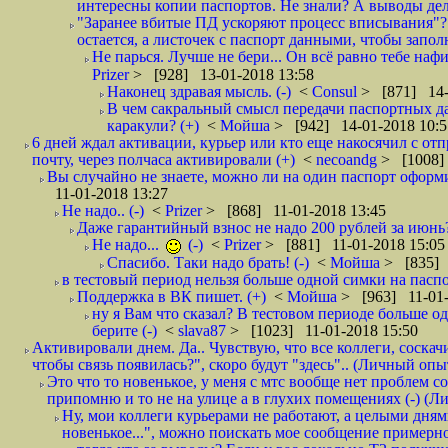
интересны копии паспортов. Не знали? А выводы дела
"Заранее вбитые ПД ускоряют процесс вписывания"?
остается, а листочек с паспорт данными, чтобы заполн
Не парься. Лучше не бери... Он всё равно тебе нафи
Prizer
> [928] 13-01-2018 13:58
Наконец здравая мысль. (-)
<
Consul
> [871] 14-
В чем сакральный смысл передачи паспортных да
каракули? (+)
<
Мойша
> [942] 14-01-2018 10:5
6 дней ждал активации, курьер или кто еще накосячил с от
почту, через полчаса активировали (+)
<
necoandg
> [1008]
Вы случайно не знаете, можно ли на один паспорт оформи
11-01-2018 13:27
Не надо.. (-)
<
Prizer
> [868] 11-01-2018 13:45
Даже гарантийный взнос не надо 200 рублей за июнь?
Не надо...
(-)
<
Prizer
> [881] 11-01-2018 15:05
Спасибо. Таки надо брать! (-)
<
Мойша
> [835] 
в тестовый период нельзя больше одной симки на паспор
Поддержка в ВК пишет. (+)
<
Мойша
> [963] 11-01-
ну я Вам что сказал? В тестовом периоде больше одн
берите (-)
<
slava87
> [1023] 11-01-2018 15:50
Активировали днем. Да.. Чувствую, что все коллеги, соска
чтобы связь появилась?", скоро будут "здесь".. (Личный опыт
Это что то новенькое, у меня с мтс вообще нет проблем с
припомню и то не на улице а в глухих помещениях (-) (
Ну, мои коллеги курьерами не работают, а целыми днями
новенькое...", можно поискать мое сообщение примерно 