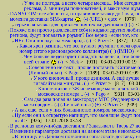
У же не полгода, а всего четыре месяца... Мне сегод
реклама, 2. минимум пользователей, и максимум шума.
DANYCOM: все абоненты, отправившие заявку до 1 мая, пол
момента доставки SIM-карты
(-)
(
URL
) <
qace
> [976] 1
серьезная заявка для привлечения тех же дачников (( (-)
<
Похоже они просто развлекают себя и кидают других любител
региона, будут попадать в роумиг? Все верно - если тот, кто вам звони 
НЕт. Они попадут на межгород.. (-)
<
Prizer
> [877] 17-0
Какая хрен разница, что все путают роуминг с межгор
номер (этого краснодарского коллцентра) (+) (IMHO)
Чем больше людей будет попадать на деньги, тем бо
всей стране
(-)
<
Nick
> [911] 03-01-2019 00:19
Совершенно не факт - проще поставить "Сотовые опе
(Личный опыт)
<
Pago
> [1189] 03-01-2019 01:09
У кого кнопочный, проще дэником. А ещё лучше 
гигабайты на минуты.. (-)
<
Prizer
> [817] 03-01
Кнопочников с 3Ж исчезающе мало, для такой 
московские номера... (-)
<
Pago
> [931] 03-01-
Сам два раза попал на межгород с МТС (Ред энерджи) 
межгородом.. (-) (Личный опыт) (+)
<
Prizer
> [909] 
А как еще, если у них большинство номеров московские =
Ну если они в открытую напишут, что звонящие будут поп
mail
> [926] 17-01-2018 03:58
В регионах кому-нибудь доставили? Заказывал в Тверь 27 де
Изменение параметров доставки на данном этапе невозможн
В пятницу из Даником позвонили согласовать доставку н