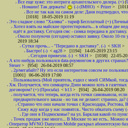
Все еще хуже: это интриги архангельского дилера. (+)
(
Номанн! Так держать!
(-) (IMHO)
<
Prizer
> [1011
Все не так как на самом деле: Даня подтвердил, чт
[1018] 18-05-2019 11:19
Это сладкое слово "Халява" - тариф Бесплатный (+) (Личны
Хотел взять на майские протестировать... в общем две не
идёт в доставку. Сегодня смс - симка передана в доставку.
Около полуночи (сегодня) оставил заявку. Около 10-ти у
2019 18:34
Сутки прочь... - "Передано в доставку". (-)
<
SKH
> 
Быстро! (-)
<
ag28
> [1194] 14-05-2019 23:15
Сегодня привезли. (-)
<
SKH
> [1038] 22-05-20
А кто нибудь пользовался data-роумингом в других странах?
Steuer
> [954] 26-04-2019 08:57
2р/мегабайт? Ну это если интернетом совсем не пользовать
[1001] 06-06-2019 17:00
Пользовались (Мой приятель, ездил с моей СИМкой, тогд
Хм. Получается, что симкарты Дэни можно хоть в газетных к
договором? (+) (Просьба)
<
b13
> [934] 26-04-2019 08:20
получается, что теперь, когда есть точки самовывоза, есл
предварительного заказа - но так не делают: странно, да? (
Странно что они начали точки с Краснодара, Ростова,
Сижу жду когда у нас появятся.. Чисто обкатать схему (-
Где они в Подмосковье? на ул. Барклая какой-то пункт
Точек продаж уже много... В Москве то же есть.. Можно на
Оператор MVNO Danycom Mobile раскрыл абонентскую базу.