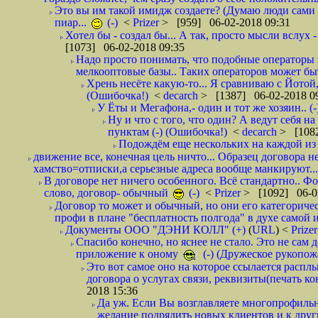
Это вы им такой имидж создаете? (Думаю люди сами оп
пиар...
(-)
<
Prizer
> [959] 06-02-2018 09:31
Хотел бы - создал бы... А так, просто мысли вслух 
[1073] 06-02-2018 09:35
Надо просто понимать, что подобные операторы 
мелкооптовые базы.. Таких операторов может быт
Хрень несёте какую-то... Я сравниваю с Йотой
(Ошибочка!)
<
decarch
> [1387] 06-02-2018 0
У Ёты и Мегафона,- один и тот же хозяин.. (-
Ну и что с того, что один? А ведут себя 
пунктам (-) (Ошибочка!)
<
decarch
> [1082
Подождём еще нескольких на каждой из 
движение все, конечная цель ничто... Образец договора н
хамство=отписки,а серьезные адреса вообще манкируют...
В договоре нет ничего особенного. Всё стандартно.. Фот
слово, договор- обычный
(-)
<
Prizer
> [1092] 06-0
Договор то может и обычный, но они его категоричес
профи в плане "бесплатность полгода" в духе самой 
Документы ООО "ДЭНИ КОЛЛ" (+)
(
URL
) <
Prize
Спасибо конечно, но яснее не стало. Это не сам
приложение к оному
(-) (Дружеское рукопож
Это вот самое оно на которое ссылается распл
договора о услугах связи, реквизиты(печать ко
2018 15:36
Да уж. Если Вы возглавляете многопрофиль
желание подрядить новых клиентов и к други