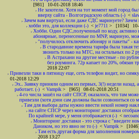
[981] 10-01-2018 18:46
Не захотели. Хотя на тот момент мой город бы
вверху сайта - Волгоградскую область (-)
<
sla
Зачем вам виртуал, если даже СДС маринуете? Зачем 
хобби это, для коллекции (-)
<
je7711
> [1034] 10-
Хобби. Один СДС,полученный по коду, активно и
абонярные, перенесенные по MNP, мариную, може
"получилось отключить абоняру и пакеты" - как
В стародавние времена тарифа была такая те
звонить только на МТС, на остальных по 2 руб
В Астрахани на другие местные - по рубл
без роуминга. 72р капает по 20%, обязан т
2018 22:07
Привезли таки в пятницу еще, сеть телефон видит, но симку
01-2018 12:29
Эх.. Заявку приняли одним из первых, 3(!) недели назад, 
работает. (-)
<
Vampik
> [965] 08-01-2018 20:51
4-го числа зашёл на сайт СПСР, оказалось, что там мож
привезли (хотя дэни сам должны были созвониться со мн
Там для выбора даты нужно ввести некий номер накла
на сайте СПСР через мониторинг доставки отображ
По крайней мере, у меня отображается (-)
<
necoan
Мониторинг доставки - это строка с "введите но
Даником, но это явно не то (-)
<
Vampik
> [1046]
Там есть другая форма для заполнения номером 
2018 13:27