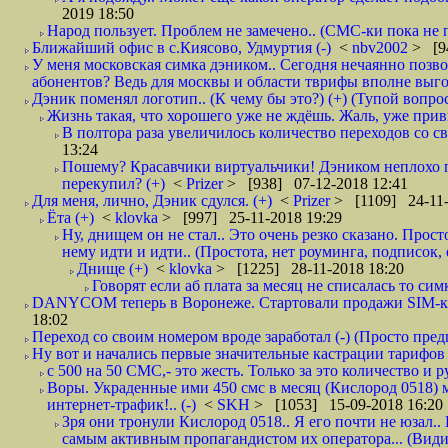
2019 18:50
Народ пользует. Проблем не замечено.. (СМС-ки пока не п
Ближайший офис в с.Киясово, Удмуртия (-)
<
nbv2002
> [9
У меня московская симка дэником.. Сегодня нечаянно позво
абонентов? Ведь для москвы и области тврифы вполне выго
Дэник поменял логотип.. (К чему бы это?) (+) (Тупой вопро
Жизнь такая, что хорошего уже не ждёшь. Жаль, уже привы
В полтора раза увеличилось количество переходов со
13:24
Пошему? Красавчики виртуальчики! Дэником неплохо п
перекупил? (+)
<
Prizer
> [938] 07-12-2018 12:41
Для меня, лично, Дэник сдулся. (+)
<
Prizer
> [1109] 24-11-
Ёта (+)
<
klovka
> [997] 25-11-2018 19:29
Ну, днищем он не стал.. Это очень резко сказано. Прос
нему идти и идти.. (Простота, нет роуминга, подписок
Днище (+)
<
klovka
> [1225] 28-11-2018 18:20
Говорят если аб плата за месяц не списалась то симк
DANYCOM теперь в Воронеже. Стартовали продажи SIM-карт
18:02
Переход со своим номером вроде заработал (-) (Просто пре
Ну вот и начались первые значительные кастрации тарифов 
с 500 на 50 СМС,- это жесть. Только за это количество и ру
Воры. Украденные ими 450 смс в месяц (Кислород 0518) 
интернет-трафик!.. (-)
<
SKH
> [1053] 15-09-2018 16:20
Зря они тронули Кислород 0518.. Я его почти не юзал.. 
самым активным пропагандистом их оператора... (Видим