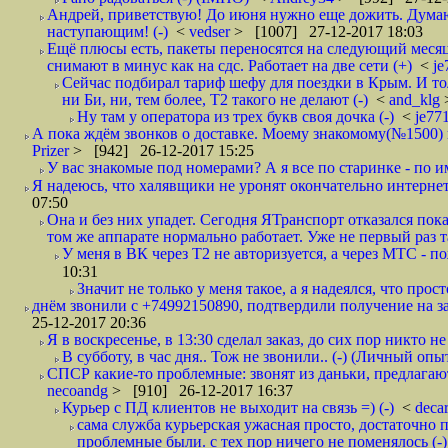
Андрей, приветствую! До июня нужно еще дожить. Думаю 
наступающим! (-)
<
vedser
> [1007] 27-12-2017 18:03
Ещё плюсы есть, пакеты переносятся на следующий месяц 
снимают в минус как на сдс. Работает на две сети (+)
<
j
Сейчас подбирал тариф шефу для поездки в Крым. И то
ни Би, ни, тем более, Т2 такого не делают (-)
<
and_klg
Ну там у оператора из трех букв своя дочка (-)
<
je77
А пока ждём звонков о доставке. Моему знакомому(№1500) поз
Prizer
> [942] 26-12-2017 15:25
У вас знакомые под номерами? А я все по старинке - по 
Я надеюсь, что халявщики не уронят окончательно интернет 
07:50
Она и без них упадет. Сегодня ЯТранспорт отказался пока
том же аппарате нормально работает. Уже не первый раз т
У меня в ВК через Т2 не авторизуется, а через МТС - 
10:31
Значит не только у меня такое, а я надеялся, что просто
днём звонили с +74992150890, подтвердили получение на зав
25-12-2017 20:36
Я в воскресенье, в 13:30 сделал заказ, до сих пор никто н
В субботу, в час дня.. Тож не звонили.. (-) (Личный опы
СПСР какие-то проблемные: звонят из даньки, предлагают 
necoandg
> [910] 26-12-2017 16:37
Курьер с ПД клиентов не выходит на связь =) (-)
<
deca
сама служба курьерская ужасная просто, достаточно п
проблемные были. с тех пор ничего не поменялось (-)