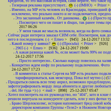
кредитов, то это массовая истерия, сами верите, что такое п
Тизерная реклама присутствует..
(-) (IMHO)
<
Prizer
>
Именно, на МР есть человек из Краснодара, приведший ф
исключено, что реально никто и не подключается, предпол
Это засланный казачёк.. От даникома..
(-) (Просто 
Посмотрел чего он пишет в disqus, так ранее темы пр
2017 06:26
У меня такая же мысль возникла, когда на фото симкар
Сейчас ради интереса заказал СИМ себе. Посмотрим, как д
него в последующем. (-)
<
Erneo
> [945] 24-12-2017 13:32
Какой номер у заявки?
(-) (Просьба)
<
Prizer
> [926] 2
2965 (-)
<
Erneo
> [936] 24-12-2017 19:00
А какая разница какой №, если может быть 99% не подп
24-12-2017 17:56
Просто интересно.. Сколько народу повелось на халяв
Конкретно ждем инфу по реальному подключению. Фото симо
24-12-2017 17:23
В комментах к статье Сергея на МР есть реально подкл
тарифицироваться, как межгород. Пока всё мутно (-)
(
U
Продраться сквозь всю тему анрил, возможно продублирую,
зафотографировать морду лица абонента и другие любопытн
del. Не туда =) (-)
<
mail
> [898] 25-12-2017 05:47
Хотел посмотреть на их руководство, но "404", зато в кэше
решили виртуала на конкуренте сделать, или у них фотки т
Браво Шерлокхолмс, история напоминает бред сивой кобы
директором компании Группы «Теле2» в Нижнем Новгород