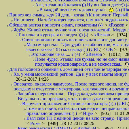
Ага, засланный казачек))) Ну вы блин даете)) (-
В каждой шутке есть доля шутки..
(-) (Ш
Привез чел симку, жду 2й день , когда АК ивируют. Первый р
Но ничего.. На тебе потренеруются, нам влёт подключать б
Обещали завтра привезти симку, посмотрим (-)
<
xReason
>
Ждём. Живой отзыв лучше тонн предположений. Морду ли
Так пока и курьера я не видел ))) (-)
<
xReason
> [934] 
Опять звонили и опять пытались назначить доставку. 
Маразм крепчал: "Для удобства абонентов, мы запу
своего заказа" !!! см. ссылку (-)
(
URL
) <
ОВ
> [976
Это вообще чё за .... ? (+)
<
xReason
> [1012] 28
Поле Чудес. Угадал все буквы, но не смог наз
получается краснодарская, а не московская...
Для голосового общения в домашней сети такие тарифы не о
Хз, у меня московский регион. Да и у всех пакеты минут. 
28-12-2017 14:26
Оператор, оказался лакмусом.. После первого июня, не бу
поездках и отсутствие межгорода, как такового и роуминга.
Зашибись перспектива... Перед каждым звонком проверят
Визуально -по префиксу, я так понял -уже не определи
Выручает приложение Сотовые операторы ) (-)
(
URL
Тоже поставил, но бесплатная версия неправильно
правильно определяет. (-)
<
Йцук
> [905] 11-01-2
Взял себе ТП с единой ценой на всю страну.. При
<
Prizer
> [949] 28-12-2017 08:26
Рано радоваться (-) (IMHO)
<
Andrey34
> [992] 27-12-