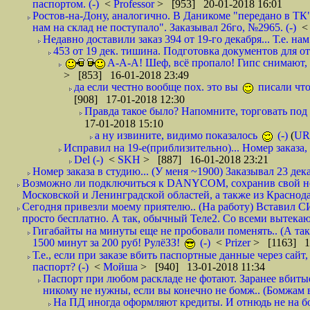
паспортом. (-)
<
Professor
> [953] 20-01-2018 16:01
Ростов-на-Дону, аналогично. В Даникоме "передано в ТК"
нам на склад не поступало". Заказывал 26го, №2965. (-)
Недавно доставили заказ 394 от 19-го декабря... Т.е. нам
453 от 19 дек. тишина. Подготовка документов для от
А-А-А! Шеф, всё пропало! Гипс снимают, к
> [853] 16-01-2018 23:49
да если честно вообще пох. это вы
писали что
[908] 17-01-2018 12:30
Правда такое было? Напомните, торговать под
17-01-2018 15:10
а ну извините, видимо показалось
(-)
(
UR
Исправил на 19-е(приблизительно)... Номер заказа, 
Del (-)
<
SKH
> [887] 16-01-2018 23:21
Номер заказа в студию... (У меня ~1900) Заказывал 23 дека
Возможно ли подключиться к DANYCOM, сохранив свой номе
Московской и Ленинградской областей, а также из Краснода
Сегодня привезли моему приятелю.. (На работу) Вставил СИ
просто бесплатно. А так, обычный Теле2. Со всеми вытек
Гигабайты на минуты еще не пробовали поменять.. (А та
1500 минут за 200 руб! РулёЗЗ!
(-)
<
Prizer
> [1163] 1
Т.е., если при заказе вбить паспортные данные через сай
паспорт? (-)
<
Мойша
> [940] 13-01-2018 11:34
Паспорт при любом раскладе не фотают. Заранее вбит
никому не нужны, если вы конечно не бомж.. (Бомжам в
На ПД иногда оформляют кредиты. И отнюдь не на б