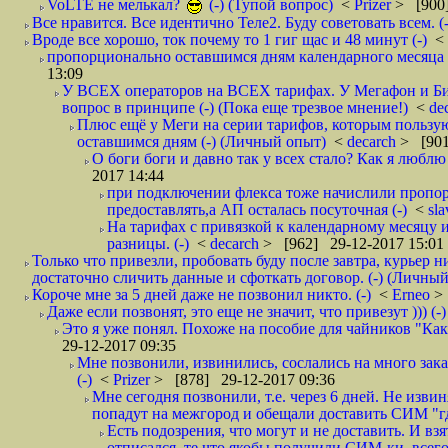
VoLTE не мелькал?
(-) (Тупой вопрос)
<
Prizer
> [900]
Все нравится. Все идентично Теле2. Буду советовать всем. (-
Вроде все хорошо, ток почему то 1 гиг щас и 48 минут (-)
<
пропорционально оставшимся дням календарного месяца в
13:09
У ВСЕХ операторов на ВСЕХ тарифах. У Мегафон и Би 
вопрос в принципе (-) (Пока еще трезвое мнение!)
<
de
Плюс ещё у Меги на серии тарифов, которым пользую
оставшимся дням (-) (Личный опыт)
<
decarch
> [901
О боги боги и давно так у всех стало? Как я люблю 
2017 14:44
при подключении флекса тоже начислили пропорц
предоставлять,а АП осталась посуточная (-)
<
sl
На тарифах с привязкой к календарному месяцу 
разницы. (-)
<
decarch
> [962] 29-12-2017 15:01
Только что привезли, пробовать буду после завтра, курьер н
достаточно сличить данные и сфоткать договор. (-) (Личный 
Короче мне за 5 дней даже не позвонил никто. (-)
<
Erneo
>
Даже если позвонят, это еще не значит, что привезут ))) (-)
Это я уже понял. Похоже на пособие для чайников "Как о
29-12-2017 09:35
Мне позвонили, извинились, сослались на много заказ
(-)
<
Prizer
> [878] 29-12-2017 09:36
Мне сегодня позвонили, т.е. через 6 дней. Не изв
попадут на межгород и обещали доставить СИМ "где
Есть подозрения, что могут и не доставить. И взят
отписался, те что якобы получили СИМ-ки, всего 