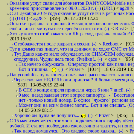
Оказание услуг связи для абонентов DANYCOM.Mobile на 
временно приостановлено с 09.01.2020 г. (+)
(
URL
) <
ag28
>
С 31 декабря 2019 года оказание услуг связи в регионах Рос
(-)
(
URL
) <
ag28
> [859] 26-12-2019 12:24
Остатки трафика за прошлый месяц прикольно перенесли. Ф
ещё и гиги в минуты все перевёл и потратил. (-)
<
Rust
> [
Хоть у кого то отображается в ЛК расход трафика онлайн? О
2019 15:02
Отображается после закрытия сессии (-)
<
Reeboot
> [917
Тут в комментах пишут, что на дэником не ходят СМС от Мо
Тут Даню как-то мало обсуждают, но СИМ-СИМ обсуждали 
сподручнее. Чудны дела твои, Ячейки!.. (-)
<
qace
> [954]
Так нечего обсужжать.. Оператор простой как палка-верё
Вот и тишина..
(-)
<
Prizer
> [1014] 18-05-2019 13:
Danycominfo - ну наконец-то началась рассылка столь дол
Через сколько НЕДЕЛЬ они привозят? Я больше месяца жду,
[983] 13-05-2019 22:44
В СПб в конце апреля привезли через 6 или 7 дней. (-)
9 мес. назад задавал этот вопрос саппорту... - "Восст
нет - только новый номер. В офисе "чужого" региона во
Может они на есим бизнес метят... Вот и не спешат.. (О
14-05-2019 08:15
Хорошо бы пуша не получить...
(-)
<
Prizer
> [956] 13
С 15 мая изменяется стоимость подключения к тарифу «Бесп
рублей. И станет необходимо ежемесячно и тратить, и попол
Так народ ломанулся... Это сладкое слово халява... (-)
<
Pr