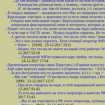
Да там вообще с руководством какая-то мутная история.
Руководство руководством, а хозяева,- совсем другое
(С её баснями. как там ей бизнес достался..) А свидет
Я открыл америку? - оказывается этот Икс из табакерки спе
Краснодаре торговал, а лицензию на услуги связи получил а
Открою вам небольшой секрет. Виртуальным оператором с
операторов фиксированной связи и интернета, которые до 
Пишут что из-за того что хотят потестить как будет работать
А если еще и VoLTE хотят... Нужно подойти серьёзно. Не то 
А другие опсосы ваще в курсах, что на их сети типа "зам
Это у них нужно спросить. Хотя сотовый оператор WiFire
<
Prizer
> [1039] 23-12-2017 19:11
Видно, что это вы не знаете на какой сети работает W
12-2017 02:18
Проводной WiFire появился пару тройку лет назад...
24-12-2017 17:54
Презентация оператора связи Danycom (-) (Горячая новость)
Ещё один виртуал нарисовался (+) (Горячая новость)
<
KS
За все бесплатное кто-то должен заплатить. (с) (-)
<
say
> 
Мы уже "отбиваем" (Участвуем в пиаре оператора..) Кт
[900] 23-12-2017 12:37
Про всех говорить не надо, я этой шарашкиной контор
12-2017 01:42
То есть вы работаете на этого оператора в качестве P
2017 15:43
Вы то же участвуете в PR этого оператора, публику