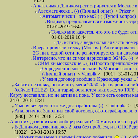
16:20
А как симка Дэником регистрируется в Москве в 
Автоматически.. (-) (Личный опыт)
<
Prizer
> 
Автоматически - это как? (-) (Тупой вопрос)
Видимо, предполагается возможность зароу
01-01-2019 16:42
Только мне кажется, что это не будет о
01-01-2019 16:44
Да, кстати, а ведь большая часть номер
Вчера привезли симку (Москва). Активировалось п
2G ни в одной сети не регистрируется, ни автом
Интересно, что на симке нарисовано 3G/4G. (-)
СИМ-ки московские... (-) (Просто предположе
Определенно московские. В Москве звонок н
(Личный опыт)
<
Vampik
> [901] 31-01-201
У меня договор вообще в Краснодар уехал...
За всех не скажу, но лично у меня 50/50. Два варианта л
(сейчас TELE2). Если тариф останется таких же, то 10Гб. 
Карту доставили, но не активна пока. У кого есть советы к
24-01-2018 12:41
У меня вечером того же дня заработала (-)
<
antropka
> [9
Аналогично. Заполнил свой договор, сфотографировал, 
[930] 24-01-2018 12:53
А до них дозвониться вообще реально? 20 минут никто трубк
В Даником дозванивался 2 раза без проблем, и в СПСР дозв
[1022] 23-01-2018 16:57
Может они меня в черный список добавили
(-)
<
xR