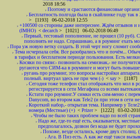
2018 18:56
Поэтому и срастаются финансовые организа
Бесплатность полгода была в скайлинке году так в
> [1193] 06-02-2018 12:55
+100500 со стороны даже интереснее. Ждём отзывов и и
(IMHO)
<
decarch
> [1021] 06-02-2018 06:49
Первый, тестовый пополнение, не прошел (10 руб). Сд
пополнять не надо. Спрашиваю, а в роуминг ехать мо
Пора уж новую ветку создать. В этой черт ногу сломит сооб
Тема исчерпала себя. Все разобрались что и почём... О
в тарифах и бесплатном периоде пользования. Есть мелкие
Косяки по связи:- позвонить на семизнак,- не получится
ругаются что СИМ-ка в роуминге и могут быть повышен
ругань про роуминг, это вопросы настройки аппарата
полный. виртуал здесь не при чем (-)
<
say
> [1187] 
Сегодня тоже телефон стал отображать что мол в р
регистрируется в сети Мегафона со всеми вытекаю
Кстати про роуминг.У симки есть сим-меню с пере
Danycom, во втором как Tele2 (и при этом в сети не 
Короткий набор,- открытая тема. Например у Теле2
номера (Местные) (+)
<
Prizer
> [1222] 03-02-2018
Чтобы не было таких проблем надо по всей стране
Надо же, где-то ещё есть, оказывается, местны
предполагалось, дозвон без кода не будет проход
Похоже, везде остались, кроме двух столиц. 
Ага. В Пнз есть. А как же ещё такси вызыв