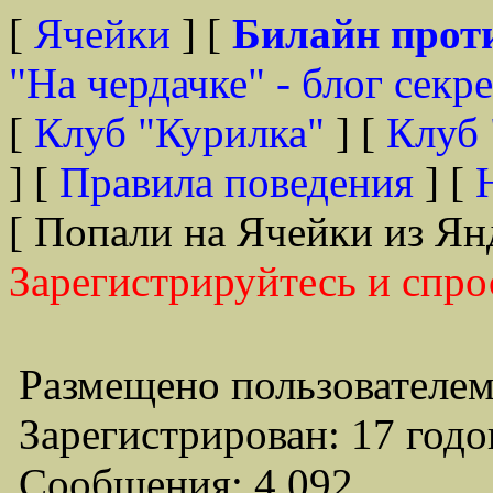
[
Ячейки
] [
Билайн прот
"На чердачке" - блог секр
[
Клуб "Курилка"
] [
Клуб 
] [
Правила поведения
] [
[ Попали на Ячейки из Ян
Зарегистрируйтесь и спро
Размещено пользователем
Зарегистрирован: 17 годо
Сообщения: 4,092