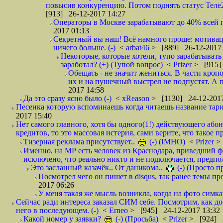
повысив конкуренцию. Потом поднять статус Теле2 
[913] 26-12-2017 14:27
Операторы в Москве зарабатывают до 40% всей пр
2017 01:13
Секретный вы наш! Всё намного проще: мотиваци
ничего больше. (-)
<
arbat46
> [889] 26-12-2017 
Некоторые, которые хотели, тупо зарабатывать 
заработал? (+) (Тупой вопрос)
<
Prizer
> [915]
Обещать - не значит жениться. В части кропо
их и на пушечный выстрел не подпустят. А п
2017 14:58
Да это сразу ясно было (-)
<
xReason
> [1130] 24-12-2017
Песенка которую вспоминаешь когда читаешь название тар
2017 15:40
Нет самого главного, хотя бы одного(1!) действующего абон
кредитов, то это массовая истерия, сами верите, что такое п
Тизерная реклама присутствует..
(-) (IMHO)
<
Prizer
>
Именно, на МР есть человек из Краснодара, приведший ф
исключено, что реально никто и не подключается, предпол
Это засланный казачёк.. От даникома..
(-) (Просто 
Посмотрел чего он пишет в disqus, так ранее темы пр
2017 06:26
У меня такая же мысль возникла, когда на фото симкар
Сейчас ради интереса заказал СИМ себе. Посмотрим, как д
него в последующем. (-)
<
Erneo
> [945] 24-12-2017 13:32
Какой номер у заявки?
(-) (Просьба)
<
Prizer
> [924] 2