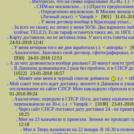
Интересно, что на симке нарисовано 3G/4G. (-)
СИМ-ки московские... (-) (Просто предположе
Определенно московские. В Москве звонок н
(Личный опыт)
<
Vampik
> [901] 31-01-201
У меня договор вообще в Краснодар уехал...
За всех не скажу, но лично у меня 50/50. Два варианта л
(сейчас TELE2). Если тариф останется таких же, то 10Гб. 
Карту доставили, но не активна пока. У кого есть советы к
24-01-2018 12:41
У меня вечером того же дня заработала (-)
<
antropka
> [9
Аналогично. Заполнил свой договор, сфотографировал, 
[930] 24-01-2018 12:53
А до них дозвониться вообще реально? 20 минут никто трубк
В Даником дозванивался 2 раза без проблем, и в СПСР дозв
[1022] 23-01-2018 16:57
Может они меня в черный список добавили
(-)
<
xR
Мой совет тем кто ждет доставку, звоните в Даником и узн
отслеживание на сайте СПСР. Мою накладную сбросили в п
01-2018 09:24
Аналогично, передали в СПСР 10-го, доставку назначили н
переназначили на 30-е. (-)
<
Vampik
> [1038] 23-01-2018
Через сайт СПСР поставил дату доставки 24 - не привезл
10:25
Мне на 23 назначили и привезли. Звонки не проходят 
12:18
Мне в Тверь назначили на 22 января. В 18-30 я позво