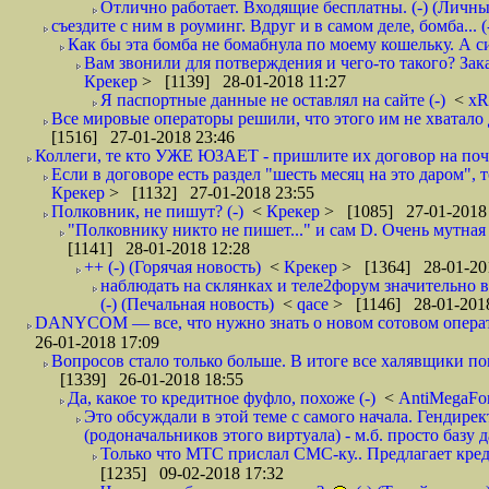
Отлично работает. Входящие бесплатны. (-) (Личн
съездите с ним в роуминг. Вдруг и в самом деле, бомба... (
Как бы эта бомба не бомабнула по моему кошельку. А си
Вам звонили для потверждения и чего-то такого? Зака
Крекер
> [1139] 28-01-2018 11:27
Я паспортные данные не оставлял на сайте (-)
<
xR
Все мировые операторы решили, что этого им не хватало 
[1516] 27-01-2018 23:46
Коллеги, те кто УЖЕ ЮЗАЕТ - пришлите их договор на почту
Если в договоре есть раздел "шесть месяц на это даром", т
Крекер
> [1132] 27-01-2018 23:55
Полковник, не пишут? (-)
<
Крекер
> [1085] 27-01-2018
"Полковнику никто не пишет..." и сам D. Очень мутная
[1141] 28-01-2018 12:28
++ (-) (Горячая новость)
<
Крекер
> [1364] 28-01-20
наблюдать на склянках и теле2форум значительно в
(-) (Печальная новость)
<
qace
> [1146] 28-01-2018
DANYCOM — все, что нужно знать о новом сотовом опера
26-01-2018 17:09
Вопросов стало только больше. В итоге все халявщики по
[1339] 26-01-2018 18:55
Да, какое то кредитное фуфло, похоже (-)
<
AntiMegaF
Это обсуждали в этой теме с самого начала. Гендире
(родоначальников этого виртуала) - м.б. просто базу 
Только что МТС прислал СМС-ку.. Предлагает кре
[1235] 09-02-2018 17:32