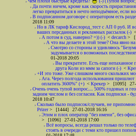
Чем плохи быстрые кредиты?
(-) (Тупой вопрос
Да почти ничем, кроме как скорость прирастани
легко превратиться в нечто неподъёмное, если вов
В подписанном договоре с оператором есть разде
2018 11:09
Но в ЛК тариф Кислород_тест с АП 0 руб. И вс
ваших персданных и рекламных рассылок (-)
А потом в суд, наверно? =)) (-)
<
decarch
> [
А что вы делаете в этой теме? Она явно на д
Смотрю со стороны и удивляюсь "Безумию
задумывается о возможных последствия
01-2018 20:05
Вы прекратите. Есть еще непаханное 
друга Коли из ммм за сапоги (-)
<
Кре
+И это тоже. Уже слишком много скользких мо
Ага. Через полгода использования пришлют п
оплатить 3600%" (+)
<
Крекер
> [1095] 27-
Очень очень тупой вопрос.... 500% годовых и ге
задним числом и без согласия. Как подписки - бу
2018 10:47
Сколько было подписок/случаев, не припомню 
Prizer
> [1444] 27-01-2018 16:16
Этим и плох оператор "без имени", без офиса
> [1096] 27-01-2018 17:00
Всё вопросы, всегда решал только по телеф
стоять в очереди с теми кто пришел попол
01-2018 17:48