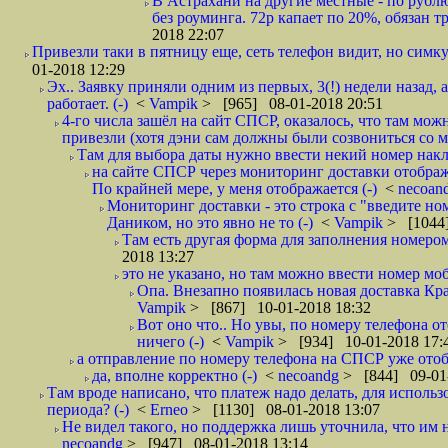
В Астрахани на другие местные - по рубл
без роуминга. 72р капает по 20%, обязан т
2018 22:07
Привезли таки в пятницу еще, сеть телефон видит, но симку
01-2018 12:29
Эх.. Заявку приняли одним из первых, 3(!) недели назад, 
работает. (-)
<
Vampik
> [965] 08-01-2018 20:51
4-го числа зашёл на сайт СПСР, оказалось, что там мож
привезли (хотя дэни сам должны были созвониться со мн
Там для выбора даты нужно ввести некий номер накла
на сайте СПСР через мониторинг доставки отображ
По крайней мере, у меня отображается (-)
<
necoan
Мониторинг доставки - это строка с "введите но
Даником, но это явно не то (-)
<
Vampik
> [1044]
Там есть другая форма для заполнения номером 
2018 13:27
это не указано, но там можно ввести номер моб
Опа. Внезапно появилась новая доставка Кра
Vampik
> [867] 10-01-2018 18:32
Вот оно что.. Но увы, по номеру телефона о
ничего (-)
<
Vampik
> [934] 10-01-2018 17:
а отправление по номеру телефона на СПСР уже отоб
да, вполне корректно (-)
<
necoandg
> [844] 09-01
Там вроде написано, что платеж надо делать, для использ
периода? (-)
<
Erneo
> [1130] 08-01-2018 13:07
Не видел такого, но поддержка лишь уточнила, что им 
necoandg
> [947] 08-01-2018 13:14