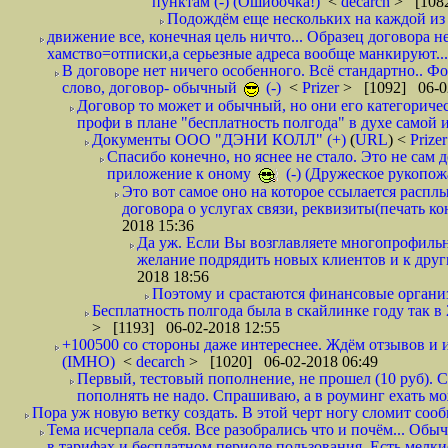
пунктам (-) (Ошибочка!)
<
decarch
> [1082
Подождём еще нескольких на каждой из 
движение все, конечная цель ничто... Образец договора н
хамство=отписки,а серьезные адреса вообще манкируют...
В договоре нет ничего особенного. Всё стандартно.. Фот
слово, договор- обычный
(-)
<
Prizer
> [1092] 06-0
Договор то может и обычный, но они его категоричес
профи в плане "бесплатность полгода" в духе самой 
Документы ООО "ДЭНИ КОЛЛ" (+)
(
URL
) <
Prize
Спасибо конечно, но яснее не стало. Это не сам
приложение к оному
(-) (Дружеское рукопож
Это вот самое оно на которое ссылается распл
договора о услугах связи, реквизиты(печать ко
2018 15:36
Да уж. Если Вы возглавляете многопрофиль
желание подрядить новых клиентов и к други
2018 18:56
Поэтому и срастаются финансовые организа
Бесплатность полгода была в скайлинке году так в
> [1193] 06-02-2018 12:55
+100500 со стороны даже интереснее. Ждём отзывов и и
(IMHO)
<
decarch
> [1020] 06-02-2018 06:49
Первый, тестовый пополнение, не прошел (10 руб). Сд
пополнять не надо. Спрашиваю, а в роуминг ехать мо
Пора уж новую ветку создать. В этой черт ногу сломит сооб
Тема исчерпала себя. Все разобрались что и почём... О
в тарифах и бесплатном периоде пользования. Есть мелкие