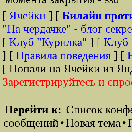
[
Ячейки
] [
Билайн прот
"На чердачке" - блог секр
[
Клуб "Курилка"
] [
Клуб 
] [
Правила поведения
] [
[ Попали на Ячейки из Ян
Зарегистрируйтесь и спро
Перейти к:
Список конф
сообщений
•
Новая тема
•