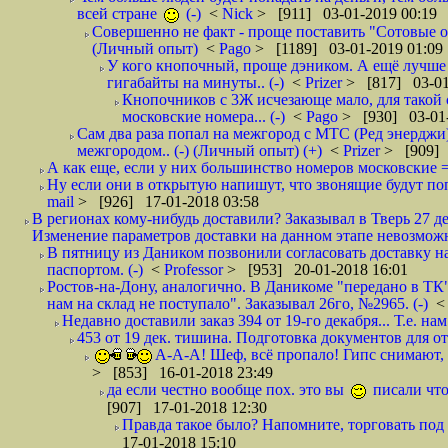
всей стране
(-)
<
Nick
> [911] 03-01-2019 00:19
Совершенно не факт - проще поставить "Сотовые опе
(Личный опыт)
<
Pago
> [1189] 03-01-2019 01:09
У кого кнопочный, проще дэником. А ещё лучше 
гигабайты на минуты.. (-)
<
Prizer
> [817] 03-01
Кнопочников с 3Ж исчезающе мало, для такой 
московские номера... (-)
<
Pago
> [930] 03-01-
Сам два раза попал на межгород с МТС (Ред энерджи) 
межгородом.. (-) (Личный опыт) (+)
<
Prizer
> [909] 
А как еще, если у них большинство номеров московские =
Ну если они в открытую напишут, что звонящие будут поп
mail
> [926] 17-01-2018 03:58
В регионах кому-нибудь доставили? Заказывал в Тверь 27 де
Изменение параметров доставки на данном этапе невозможн
В пятницу из Даником позвонили согласовать доставку н
паспортом. (-)
<
Professor
> [953] 20-01-2018 16:01
Ростов-на-Дону, аналогично. В Даникоме "передано в ТК"
нам на склад не поступало". Заказывал 26го, №2965. (-)
Недавно доставили заказ 394 от 19-го декабря... Т.е. нам
453 от 19 дек. тишина. Подготовка документов для от
А-А-А! Шеф, всё пропало! Гипс снимают, к
> [853] 16-01-2018 23:49
да если честно вообще пох. это вы
писали что
[907] 17-01-2018 12:30
Правда такое было? Напомните, торговать под
17-01-2018 15:10