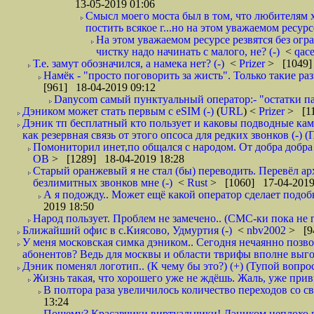
13-05-2019 01:06
Смысл моего моста был в том, что любителям х
постить всякое г...но на этом уважаемом ресурсе.
На этом уважаемом ресурсе резвятся без огр
чистку надо начинать с малого, не? (-)
<
qac
Т.е. замут обозначился, а намека нет? (-)
<
Prizer
> [1049]
Намёк - "просто поговорить за жисть". Только такие ра
[961] 18-04-2019 09:12
Danycom самый пунктуальный оператор:- "остатки па
Дэником может стать первым с еSIM (-)
(
URL
) <
Prizer
> [11
Дэник тп бесплатный кто пользует и каковы подводные кам
как резервная связь от этого опсоса для редких звонков (-) (
Помониторил инет,по общался с народом. От добра добра 
ОВ
> [1289] 18-04-2019 18:28
Старый оранжевый я не стал (бы) переводить. Перевёл а
безлимитных звонков мне (-)
<
Rust
> [1060] 17-04-2019
А я подожду.. Может ещё какой оператор сделает подо
2019 18:50
Народ пользует. Проблем не замечено.. (СМС-ки пока не п
Ближайший офис в с.Киясово, Удмуртия (-)
<
nbv2002
> [9
У меня московская симка дэником.. Сегодня нечаянно позво
абонентов? Ведь для москвы и области тврифы вполне выго
Дэник поменял логотип.. (К чему бы это?) (+) (Тупой вопро
Жизнь такая, что хорошего уже не ждёшь. Жаль, уже привы
В полтора раза увеличилось количество переходов со
13:24
Пошему? Красавчики виртуальчики! Дэником неплохо п