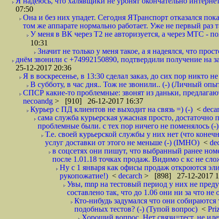
Я надеюсь, что халявщики не уронят окончательно интернет 
07:50
Она и без них упадет. Сегодня ЯТранспорт отказался пока
том же аппарате нормально работает. Уже не первый раз т
У меня в ВК через Т2 не авторизуется, а через МТС - 
10:31
Значит не только у меня такое, а я надеялся, что просто
днём звонили с +74992150890, подтвердили получение на зав
25-12-2017 20:36
Я в воскресенье, в 13:30 сделал заказ, до сих пор никто н
В субботу, в час дня.. Тож не звонили.. (-) (Личный опы
СПСР какие-то проблемные: звонят из даньки, предлагают 
necoandg
> [910] 26-12-2017 16:37
Курьер с ПД клиентов не выходит на связь =) (-)
<
deca
сама служба курьерская ужасная просто, достаточно п
проблемные были. с тех пор ничего не поменялось (-)
Т.е. своей курьерской службы у них нет (что коне
услуг доставки от этого не меньше (-) (IMHO)
<
de
в соцсетях они пишут, что выбранный ранее ном
после 1.01.18 точках продаж. Видимо с кс не сло
Ну с 1 января как офисы продаж откроются эли
рукопожатие!)
<
decarch
> [898] 27-12-2017 1
Увы, mnp на тестовый период у них не преду
составлено так, что до 1.06 они ни за что не 
Кто-нибудь задумался что они собираются
подобных тестов? (-) (Тупой вопрос)
<
Pri
Хороший вопрос. Нет связи=тест, не идет