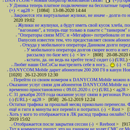
DANYCOM – новый оператор мобильной связи!
(+) (Горя
У Дэника теперь платное подключение на бесплатные тариф
(+)
<
ag28
> [1084] 13-08-2020 14:44
Закроются эти виртуальные жулики, не иначе - долги-то не
2020 19:02
Жулики не жулиуки, а будут иметь свой кусок хлеба, 
"вагонами", а теперь еще только в пакете с "танкером" и
"Операторы связи МТС и «Мегафон» потребовали от вир
Danycom известен тем, что предоставляет своим абонент
Откуда у мобильного оператора Даником долги перед
У мобильного оператора долгов скорее всего и нет
рассылку по базе мтс (-)
<
lev
> [808] 20-08-2020 
кстати, да. он ведь на хребте теле2 сидит (-)
(
URL
)
Любят наши ОпСоСы выстрелить себе в ногу...
(-)
<
DANYCOM.Mobile дарит абонентам 200 200 Гб в канун Нового
[1020] 26-12-2019 12:30
Перейти со своим номером к DANYCOM.Mobile можно в 5
Оказание услуг связи для абонентов DANYCOM.Mobile на 
временно приостановлено с 09.01.2020 г. (+)
(
URL
) <
ag28
>
С 31 декабря 2019 года оказание услуг связи в регионах Рос
(-)
(
URL
) <
ag28
> [858] 26-12-2019 12:24
Остатки трафика за прошлый месяц прикольно перенесли. Ф
ещё и гиги в минуты все перевёл и потратил. (-)
<
Rust
> [
Хоть у кого то отображается в ЛК расход трафика онлайн? О
2019 15:02
Отображается после закрытия сессии (-)
<
Reeboot
> [917
Тут в комментах пишут, что на дэником не ходят СМС от Мо