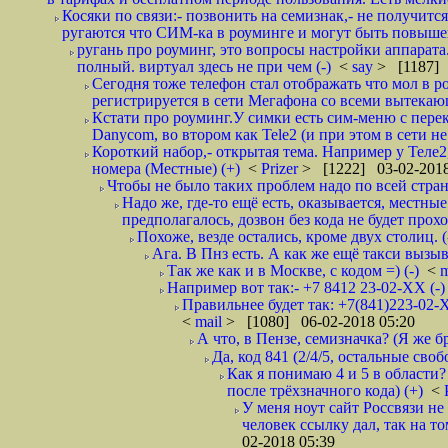
Косяки по связи:- позвонить на семизнак,- не получится
ругаются что СИМ-ка в роуминге и могут быть повышен
ругань про роуминг, это вопросы настройки аппарата
полный. виртуал здесь не при чем (-)
<
say
> [1187] 
Сегодня тоже телефон стал отображать что мол в р
регистрируется в сети Мегафона со всеми вытекаю
Кстати про роуминг.У симки есть сим-меню с пере
Danycom, во втором как Tele2 (и при этом в сети не 
Короткий набор,- открытая тема. Например у Теле2
номера (Местные) (+)
<
Prizer
> [1222] 03-02-2018
Чтобы не было таких проблем надо по всей стране
Надо же, где-то ещё есть, оказывается, местны
предполагалось, дозвон без кода не будет проход
Похоже, везде остались, кроме двух столиц. 
Ага. В Пнз есть. А как же ещё такси вызыв
Так же как и в Москве, с кодом =) (-)
<
m
Например вот так:- +7 8412 23-02-ХХ (-
Правильнее будет так: +7(841)223-02-Х
<
mail
> [1080] 06-02-2018 05:20
А что, в Пензе, семизначка? (Я же бр
Да, код 841 (2/4/5, остальные сво
Как я понимаю 4 и 5 в области?
после трёхзначного кода) (+)
<
У меня ноут сайт Россвязи не
человек ссылку дал, так на то
02-2018 05:39