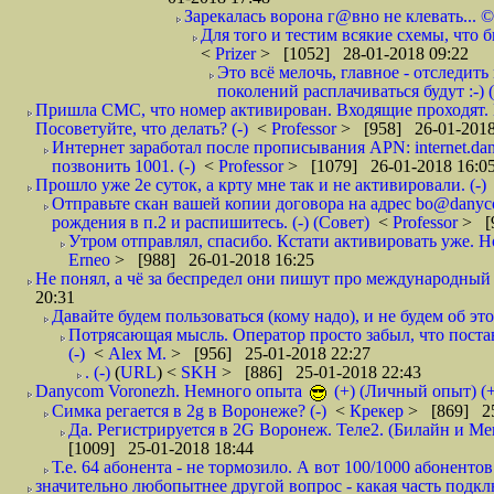
Зарекалась ворона г@вно не клевать... ©
Для того и тестим всякие схемы, что б
<
Prizer
> [1052] 28-01-2018 09:22
Это всё мелочь, главное - отследит
поколений расплачиваться будут :-) (
Пришла СМС, что номер активирован. Входящие проходят. И
Посоветуйте, что делать? (-)
<
Professor
> [958] 26-01-2018
Интернет заработал после прописывания APN: internet.da
позвонить 1001. (-)
<
Professor
> [1079] 26-01-2018 16:0
Прошло уже 2е суток, а крту мне так и не активировали. (-)
Отправьте скан вашей копии договора на адрес bo@danyc
рождения в п.2 и распишитесь. (-) (Совет)
<
Professor
> [
Утром отправлял, спасибо. Кстати активировать уже. Но 
Erneo
> [988] 26-01-2018 16:25
Не понял, а чё за беспредел они пишут про международный 
20:31
Давайте будем пользоваться (кому надо), и не будем об этом
Потрясающая мысль. Оператор просто забыл, что постави
(-)
<
Alex M.
> [956] 25-01-2018 22:27
. (-)
(
URL
) <
SKH
> [886] 25-01-2018 22:43
Danycom Voronezh. Немного опыта
(+) (Личный опыт) (+
Симка регается в 2g в Воронеже? (-)
<
Крекер
> [869] 25
Да. Регистрируется в 2G Воронеж. Теле2. (Билайн и Мег
[1009] 25-01-2018 18:44
Т.е. 64 абонента - не тормозило. А вот 100/1000 абонентов
значительно любопытнее другой вопрос - какая часть подк