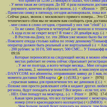
что привез (в 12:00 23 января) и сказал, что симки раз
У меня такая же ситуация. До НГ 4 раза назначали доставк
роуминге, конечно я сбросил звонок. (-)
<
xReason
> [972
Привезли симку в пятницу, сегодня активировали, пока все 
Сейчас ржал, звонок с московского прямого номера... Это С
технического сбоя мы не можем вам сообщить срок доставки
мне слово в слово сегодня, странный у них там "сбой" (-)
То же самое. Причем в четвертый раз звонили и техниче
А куда если не секрет везут? Я тоже с 20 декабря жду. (-)
В Ростов-на-Дону, т.е. эти 280км уже можно было бы пеш
Поясните откуда столько хайпа по этому деникому?Тинькоф
оператор должен быть реальный а не виртуальный (-)
<
And
200 руб/мес за 10 Гб, 500 минут, 500 СМС... У Тинькофф не
09:16
Которые переносятся на следующий месяц и можно обмен
местах работает не очень сейчас сбрасывает регистрацию
У же не полгода, а всего четыре месяца... Мне сегод
реклама, 2. минимум пользователей, и максимум шума.
DANYCOM: все абоненты, отправившие заявку до 1 мая, пол
момента доставки SIM-карты
(-)
(
URL
) <
qace
> [976] 1
серьезная заявка для привлечения тех же дачников (( (-)
<
Похоже они просто развлекают себя и кидают других любител
региона, будут попадать в роумиг? Все верно - если тот, кто вам звони 
НЕт. Они попадут на межгород.. (-)
<
Prizer
> [876] 17-0
Какая хрен разница, что все путают роуминг с межгор
номер (этого краснодарского коллцентра) (+) (IMHO)
Чем больше людей будет попадать на деньги, тем бо