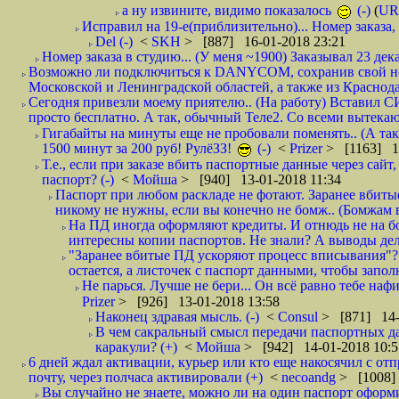
а ну извините, видимо показалось
(-)
(
UR
Исправил на 19-е(приблизительно)... Номер заказа, 
Del (-)
<
SKH
> [887] 16-01-2018 23:21
Номер заказа в студию... (У меня ~1900) Заказывал 23 дека
Возможно ли подключиться к DANYCOM, сохранив свой номе
Московской и Ленинградской областей, а также из Краснода
Сегодня привезли моему приятелю.. (На работу) Вставил СИ
просто бесплатно. А так, обычный Теле2. Со всеми вытек
Гигабайты на минуты еще не пробовали поменять.. (А та
1500 минут за 200 руб! РулёЗЗ!
(-)
<
Prizer
> [1163] 1
Т.е., если при заказе вбить паспортные данные через сай
паспорт? (-)
<
Мойша
> [940] 13-01-2018 11:34
Паспорт при любом раскладе не фотают. Заранее вбит
никому не нужны, если вы конечно не бомж.. (Бомжам в
На ПД иногда оформляют кредиты. И отнюдь не на б
интересны копии паспортов. Не знали? А выводы дела
"Заранее вбитые ПД ускоряют процесс вписывания"?
остается, а листочек с паспорт данными, чтобы заполн
Не парься. Лучше не бери... Он всё равно тебе нафи
Prizer
> [926] 13-01-2018 13:58
Наконец здравая мысль. (-)
<
Consul
> [871] 14-
В чем сакральный смысл передачи паспортных да
каракули? (+)
<
Мойша
> [942] 14-01-2018 10:5
6 дней ждал активации, курьер или кто еще накосячил с от
почту, через полчаса активировали (+)
<
necoandg
> [1008]
Вы случайно не знаете, можно ли на один паспорт оформи