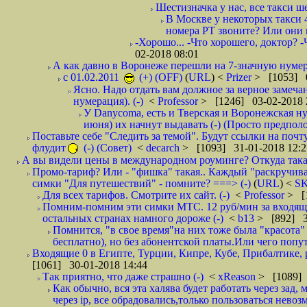
Шестизначка у нас, все такси ш
В Москве у некоторых такси 
номера РТ звоните? Или они в
-Хорошо... -Что хорошего, доктор? -
02-2018 08:01
А как давно в Воронеже перешли на 7-значную нумер
с 01.02.2011
(+) (OFF)
(
URL
) <
Prizer
> [1053] 0
Ясно. Надо отдать вам должное за верное замечан
нумерация). (-)
<
Professor
> [1246] 03-02-2018 
У Danycoma, есть и Тверская и Воронежская ну
июня) их начнут выдавать (-) (Просто предпол
Поставьте себе "Следить за темой". Будут ссылки на почт
флудит
(-) (Совет)
<
decarch
> [1093] 31-01-2018 12:2
А вы видели цены в международном роуминге? Откуда такая
Промо-тариф? Или - "фишка" такая.. Каждый "раскручивае
симки "Для путешествий" - помните? ===> (-)
(
URL
) <
S
Для всех тарифов. Смотрите их сайт. (-)
<
Professor
> [
Помним-помним эти симки МТС. 12 руб/мин за входящие и
остальных странах намного дороже (-)
<
b13
> [892] 3
Помнится, "в свое время"на них тоже была "красота
бесплатно), но без абонентской платы.Или чего попут
Входящие 0 в Египте, Турции, Кипре, Кубе, Прибалтике, р
[1061] 30-01-2018 14:44
Так приятно, что даже страшно (-)
<
xReason
> [1089] 
Как обычно, вся эта халява будет работать через зад
через ip, все обрадовались,только пользоваться нево