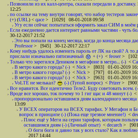
Позвонили из их калл-центра, сказали передали в доставку. И
12:25
по ссылке на тему внутри говорят, что набор тестеров зак
(+)
(
URL
) <
qace
> [1029] 08-01-2018 09:58
Угу если сейчас попытаться оформить заказ СИМ в моём р
Если ежедневно дается интернет равными частями - чуть боле
30-12-2017 21:52
Это вы попали на конец месяца, когда до конца месяца дае
Professor
> [945] 30-12-2017 22:17
Кому нибудь удалось изменить пароль от ЛК на свой? А то 
прислали изначально пятизначный
+ (+)
<
feoser
> [102
Только что зарегился Деником в мегафоне в метро... (-)
<
С
В метро какого города? (-)
<
Nick
> [803] 01-01-2019 16
В метро какого города? (-)
<
Nick
> [797] 01-01-2019 16
В метро какого города? (-)
<
Nick
> [963] 01-01-2019 16
VoLTE не мелькал?
(-) (Тупой вопрос)
<
Prizer
> [900]
Все нравится. Все идентично Теле2. Буду советовать всем. (-
Вроде все хорошо, ток почему то 1 гиг щас и 48 минут (-)
<
пропорционально оставшимся дням календарного месяца в
13:09
У ВСЕХ операторов на ВСЕХ тарифах. У Мегафон и Би 
вопрос в принципе (-) (Пока еще трезвое мнение!)
<
de
Плюс ещё у Меги на серии тарифов, которым пользую
оставшимся дням (-) (Личный опыт)
<
decarch
> [901
О боги боги и давно так у всех стало? Как я люблю 
2017 14:44