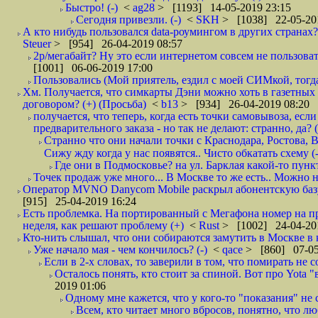
Быстро! (-)
<
ag28
> [1193] 14-05-2019 23:15
Сегодня привезли. (-)
<
SKH
> [1038] 22-05-20
А кто нибудь пользовался data-роумингом в других странах?
Steuer
> [954] 26-04-2019 08:57
2р/мегабайт? Ну это если интернетом совсем не пользовать
[1001] 06-06-2019 17:00
Пользовались (Мой приятель, ездил с моей СИМкой, тогд
Хм. Получается, что симкарты Дэни можно хоть в газетных к
договором? (+) (Просьба)
<
b13
> [934] 26-04-2019 08:20
получается, что теперь, когда есть точки самовывоза, есл
предварительного заказа - но так не делают: странно, да? (
Странно что они начали точки с Краснодара, Ростова,
Сижу жду когда у нас появятся.. Чисто обкатать схему (-
Где они в Подмосковье? на ул. Барклая какой-то пункт
Точек продаж уже много... В Москве то же есть.. Можно на
Оператор MVNO Danycom Mobile раскрыл абонентскую базу.
[915] 25-04-2019 16:24
Есть проблемка. На портированный с Мегафона номер на при
неделя, как решают проблему (+)
<
Rust
> [1002] 24-04-20
Кто-нить слышал, что они собираются замутить в Москве в к
Уже начало мая - чем кончилось? (-)
<
qace
> [860] 07-05
Если в 2-х словах, то заверили в том, что помирать не с
Осталось понять, кто стоит за спиной. Вот про Yota "
2019 01:06
Одному мне кажется, что у кого-то "показания" не с
Всем, кто читает много вбросов, понятно, что люб