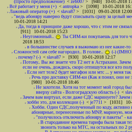
(Просто предположение)
<
zeb007
> [940] 10-01-2018 1
Всё работает у меня (+)
<
antropka
> [1098] 10-01-2018 16:
Лажовый оператор (+)
<
slava87
> [1031] 09-01-2018 12:00
"ведь абоняру наверно будут списывать сразу за целый мес
10-01-2018 14:21
Да, тогда в принципе даже хорошо, что с этим не связал
[911] 10-01-2018 15:23
Неугомонный..
Ты СИМ-ки покупаешь для того ч
2018 18:53
в большинстве случаев я выжимаю из нее какие-то со
Сложностей сам себе нагородил.. В голове..
(-) (IMHO
почему? (-)
<
slava87
> [930] 10-01-2018 12:17
Потому.. Вы же знаете что Т2 нет в Астрахани. Зачем
если не очень, дождись, скоро отпишутся все кто полу
Если нет теле2 будет мегафон или мтс ... у меня так 
Речь про доставку СИМ-ки (Как я понял, они не з
[980] 10-01-2018 18:46
Не захотели. Хотя на тот момент мой город бы
вверху сайта - Волгоградскую область (-)
<
sla
Зачем вам виртуал, если даже СДС маринуете? Зачем 
хобби это, для коллекции (-)
<
je7711
> [1031] 10-
Хобби. Один СДС,полученный по коду, активно и
абонярные, перенесенные по MNP, мариную, може
"получилось отключить абоняру и пакеты" - как
В стародавние времена тарифа была такая те
звонить только на МТС, на остальных по 2 руб