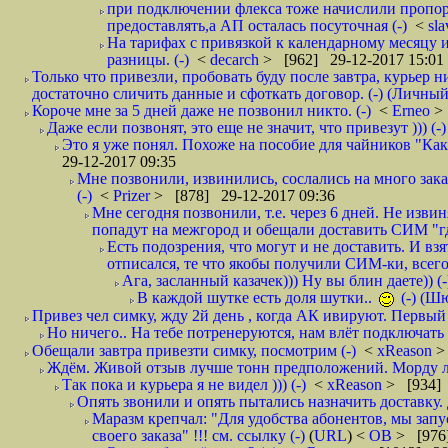
при подключении флекса тоже начислили пропорц
предоставлять,а АП осталась посуточная (-)
<
sl
На тарифах с привязкой к календарному месяцу 
разницы. (-)
<
decarch
> [962] 29-12-2017 15:01
Только что привезли, пробовать буду после завтра, курьер н
достаточно сличить данные и сфоткать договор. (-) (Личный 
Короче мне за 5 дней даже не позвонил никто. (-)
<
Erneo
>
Даже если позвонят, это еще не значит, что привезут ))) (-)
Это я уже понял. Похоже на пособие для чайников "Как о
29-12-2017 09:35
Мне позвонили, извинились, сослались на много заказ
(-)
<
Prizer
> [878] 29-12-2017 09:36
Мне сегодня позвонили, т.е. через 6 дней. Не изв
попадут на межгород и обещали доставить СИМ "где
Есть подозрения, что могут и не доставить. И взят
отписался, те что якобы получили СИМ-ки, всего 
Ага, засланный казачек))) Ну вы блин даете)) (-
В каждой шутке есть доля шутки..
(-) (Ш
Привез чел симку, жду 2й день , когда АК ивируют. Первый р
Но ничего.. На тебе потренеруются, нам влёт подключать б
Обещали завтра привезти симку, посмотрим (-)
<
xReason
>
Ждём. Живой отзыв лучше тонн предположений. Морду ли
Так пока и курьера я не видел ))) (-)
<
xReason
> [934] 
Опять звонили и опять пытались назначить доставку. 
Маразм крепчал: "Для удобства абонентов, мы запу
своего заказа" !!! см. ссылку (-)
(
URL
) <
ОВ
> [976