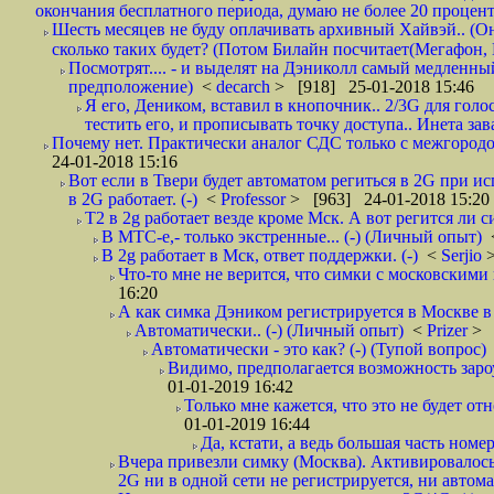
окончания бесплатного периода, думаю не более 20 проценто
Шесть месяцев не буду оплачивать архивный Хайвэй.. (Он 
сколько таких будет? (Потом Билайн посчитает(Мегафон, 
Посмотрят.... - и выделят на Дэниколл самый медленный
предположение)
<
decarch
> [918] 25-01-2018 15:46
Я его, Деником, вставил в кнопочник.. 2/3G для голо
тестить его, и прописывать точку доступа.. Инета зава
Почему нет. Практически аналог СДС только с межгородом.
24-01-2018 15:16
Вот если в Твери будет автоматом региться в 2G при ис
в 2G работает. (-)
<
Professor
> [963] 24-01-2018 15:20
T2 в 2g работает везде кроме Мск. А вот регится ли с
В МТС-е,- только экстренные... (-) (Личный опыт)
В 2g работает в Мск, ответ поддержки. (-)
<
Serjio
Что-то мне не верится, что симки с московскими 
16:20
А как симка Дэником регистрируется в Москве в 
Автоматически.. (-) (Личный опыт)
<
Prizer
> 
Автоматически - это как? (-) (Тупой вопрос)
Видимо, предполагается возможность зароу
01-01-2019 16:42
Только мне кажется, что это не будет о
01-01-2019 16:44
Да, кстати, а ведь большая часть номер
Вчера привезли симку (Москва). Активировалось п
2G ни в одной сети не регистрируется, ни автом