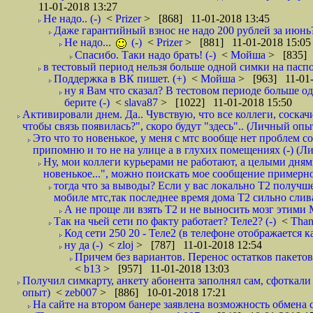
11-01-2018 13:27
Не надо.. (-)
<
Prizer
> [868] 11-01-2018 13:45
Даже гарантийный взнос не надо 200 рублей за июнь?
Не надо...
(-)
<
Prizer
> [881] 11-01-2018 15:05
Спасибо. Таки надо брать! (-)
<
Мойша
> [835] 
в тестовый период нельзя больше одной симки на паспор
Поддержка в ВК пишет. (+)
<
Мойша
> [963] 11-01-
ну я Вам что сказал? В тестовом периоде больше одн
берите (-)
<
slava87
> [1022] 11-01-2018 15:50
Активировали днем. Да.. Чувствую, что все коллеги, соска
чтобы связь появилась?", скоро будут "здесь".. (Личный опыт
Это что то новенькое, у меня с мтс вообще нет проблем с
припомню и то не на улице а в глухих помещениях (-) (
Ну, мои коллеги курьерами не работают, а целыми днями
новенькое...", можно поискать мое сообщение примерно 
тогда что за выводы? Если у вас локально Т2 получше
мобиле мтс,так последнее время дома Т2 сильно слива
А не проще ли взять Т2 и не выносить мозг этими
Так на чьей сети по факту работает? Теле2? (-)
<
Tha
Код сети 250 20 - Теле2 (в телефоне отображается
ну да (-)
<
zloj
> [787] 11-01-2018 12:54
Причем без вариантов. Перенос остатков пакетов
<
b13
> [957] 11-01-2018 13:03
Получил симкарту, анкету абонента заполнял сам, сфоткали 
опыт)
<
zeb007
> [886] 10-01-2018 17:21
На сайте на втором банере заявлена возможность обмена 