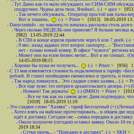
Тут Даню как-то мало обсуждают, но СИМ-СИМ обсуждали 
сподручнее. Чудны дела твои, Ячейки!.. (-)
<
qace
> [953]
Так нечего обсужжать.. Оператор простой как палка-верё
Вот и тишина..
(-)
<
Prizer
> [1013] 18-05-2019 13:
Danycominfo - ну наконец-то началась рассылка столь дол
Через сколько НЕДЕЛЬ они привозят? Я больше месяца жду,
[982] 13-05-2019 22:44
В СПб в конце апреля привезли через 6 или 7 дней. (-)
9 мес. назад задавал этот вопрос саппорту... - "Восст
нет - только новый номер. В офисе "чужого" региона во
Может они на есим бизнес метят... Вот и не спешат.. (О
14-05-2019 08:15
Хорошо бы пуша не получить...
(-)
<
Prizer
> [956] 13
С 15 мая изменяется стоимость подключения к тарифу «Бесп
рублей. И станет необходимо ежемесячно и тратить, и попол
Так народ ломанулся... Это сладкое слово халява... (-)
<
Pr
Все еще хуже: это интриги архангельского дилера. (+)
(
Номанн! Так держать!
(-) (IMHO)
<
Prizer
> [1011
Все не так как на самом деле: Даня подтвердил, чт
[1018] 18-05-2019 11:19
Это сладкое слово "Халява" - тариф Бесплатный (+) (Личны
Хотел взять на майские протестировать... в общем две не
идёт в доставку. Сегодня смс - симка передана в доставку.
Около полуночи (сегодня) оставил заявку. Около 10-ти у
2019 18:34
Сутки прочь... - "Передано в доставку". (-)
<
SKH
> 