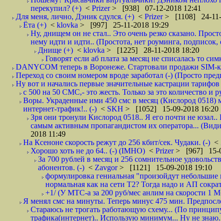
перекупил? (+)
<
Prizer
> [938] 07-12-2018 12:41
Для меня, лично, Дэник сдулся. (+)
<
Prizer
> [1108] 24-11-
Ёта (+)
<
klovka
> [997] 25-11-2018 19:29
Ну, днищем он не стал.. Это очень резко сказано. Прос
нему идти и идти.. (Простота, нет роуминга, подписок
Днище (+)
<
klovka
> [1225] 28-11-2018 18:20
Говорят если аб плата за месяц не списалась то симк
DANYCOM теперь в Воронеже. Стартовали продажи SIM-карт
Переход со своим номером вроде заработал (-) (Просто пре
Ну вот и начались первые значительные кастрации тарифов 
с 500 на 50 СМС,- это жесть. Только за это количество и ру
Воры. Украденные ими 450 смс в месяц (Кислород 0518) 
интернет-трафик!.. (-)
<
SKH
> [1052] 15-09-2018 16:20
Зря они тронули Кислород 0518.. Я его почти не юзал.. 
самым активным пропагандистом их оператора... (Видим
2018 11:49
На Ксеноне скорость режут до 256 кбит/сек. Чудаки. (-)
<
Хорошо хоть не до 64.. (-) (IMHO)
<
Prizer
> [967] 15-0
За 700 рублей в месяц и 256 сомнительное удовольст
абонентов. (-)
<
Zavgor
> [1121] 15-09-2018 19:10
формулировка гениальная "произойдут небольшие из
нормальная как на сети Т2? Тогда надо и АП сократ
+1/ (У МТС-а за 200 руб/мес анлим на скорости 1 Мб
Я менял смс на минуты. Теперь минус 475 мин. Предпослед
Стараюсь не трогать работающую схему... (По принципу
трафика(интернет).. Использую минимум... Ну не знаю..