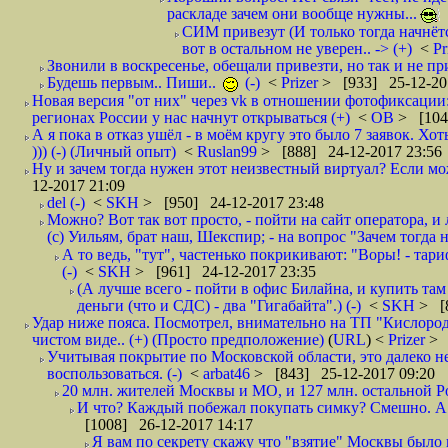
раскладе зачем они вообще нужны...
СИМ привезут (И только тогда начнётся
вот в остальном не уверен.. -> (+)
<
Pr
Звонили в воскресенье, обещали привезти, но так и не при
Будешь первым.. Пиши..
(-)
<
Prizer
> [933] 25-12-20
Новая версия "от них" через vk в отношении фотофиксаци
регионах России у нас начнут открываться (+)
<
ОВ
> [104
А я пока в отказ ушёл - в моём кругу это было 7 заявок. Х
))) (-) (Личный опыт)
<
Ruslan99
> [888] 24-12-2017 23:56
Ну и зачем тогда нужен этот неизвестный виртуал? Если м
12-2017 21:09
del (-)
<
SKH
> [950] 24-12-2017 23:48
Можно? Вот так вот просто, - пойти на сайт оператора, и л
(с) Уильям, брат наш, Шекспир; - на вопрос "Зачем тогда 
А то ведь, "тут", частенько покрикивают: "Воры! - тариф-
(-)
<
SKH
> [961] 24-12-2017 23:35
(А лучше всего - пойти в офис Билайна, и купить там 
деньги (что и СДС) - два "Гигабайта".) (-)
<
SKH
> [
Удар ниже пояса. Посмотрел, внимательно на ТП "Кислород"
чистом виде.. (+) (Просто предположение)
(
URL
) <
Prizer
> 
Учитывая покрытие по Московской области, это далеко н
воспользоваться. (-)
<
arbat46
> [843] 25-12-2017 09:20
20 млн. жителей Москвы и МО, и 127 млн. остальной Рос
И что? Каждый побежал покупать симку? Смешно. А вт
[1008] 26-12-2017 14:17
Я вам по секрету скажу что "взятие" Москвы было 