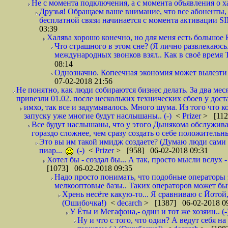
Не с момента подключения, а с момента объявления о хал
Друзья! Обращаем ваше внимание, что все абоненты, 
бесплатной связи начинается с момента активации 
03:39
Халява хорошо конечно, но для меня есть большое 
Что страшного в этом сне? (Я лично развлекаюсь.
международных звонков взял.. Как в своё время
08:14
Однозначно. Копеечная экономия может вылезти
07-02-2018 21:56
Не понятно, как люди собираются бизнес делать. За два мес
привезли 01.02. после нескольких технических сбоев у дост
имхо, так все и задумывалось. Много шума. Из того что к
запуску уже многие будут наслышаны.. (-)
<
Prizer
> [112
Все будут наслышаны, что у этого Дынякома обслужива
гораздо сложнее, чем сразу создать о себе положительн
Это вы им такой имидж создаете? (Думаю люди сами оп
пиар...
(-)
<
Prizer
> [958] 06-02-2018 09:31
Хотел бы - создал бы... А так, просто мысли вслух 
[1073] 06-02-2018 09:35
Надо просто понимать, что подобные операторы 
мелкооптовые базы.. Таких операторов может быт
Хрень несёте какую-то... Я сравниваю с Йотой
(Ошибочка!)
<
decarch
> [1387] 06-02-2018 0
У Ёты и Мегафона,- один и тот же хозяин.. (-
Ну и что с того, что один? А ведут себя 