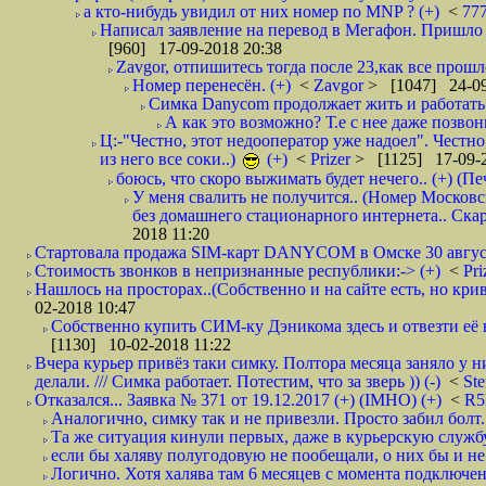
а кто-нибудь увидил от них номер по MNP ? (+)
<
77
Написал заявление на перевод в Мегафон. Пришло 
[960] 17-09-2018 20:38
Zavgor, отпишитесь тогда после 23,как все прошло
Номер перенесён. (+)
<
Zavgor
> [1047] 24-09
Симка Danycom продолжает жить и работать 
А как это возможно? Т.е с нее даже позвон
Ц:-"Честно, этот недооператор уже надоел". Честно
из него все соки..)
(+)
<
Prizer
> [1125] 17-09-2
боюсь, что скоро выжимать будет нечего.. (+) (Пе
У меня свалить не получится.. (Номер Московс
без домашнего стационарного интернета.. Ск
2018 11:20
Стартовала продажа SIM-карт DANYCOM в Омске 30 августа 
Стоимость звонков в непризнанные республики:-> (+)
<
Pri
Нашлось на просторах..(Собственно и на сайте есть, но криво. А наро
02-2018 10:47
Собственно купить СИМ-ку Дэникома здесь и отвезти её в
[1130] 10-02-2018 11:22
Вчера курьер привёз таки симку. Полтора месяца заняло у н
делали. /// Симка работает. Потестим, что за зверь )) (-)
<
St
Отказался... Заявка № 371 от 19.12.2017 (+) (IMHO) (+)
<
R
Аналогично, симку так и не привезли. Просто забил болт. 
Та же ситуация кинули первых, даже в курьерскую службу
если бы халяву полугодовую не пообещали, о них бы и не
Логично. Хотя халява там 6 месяцев с момента подключени