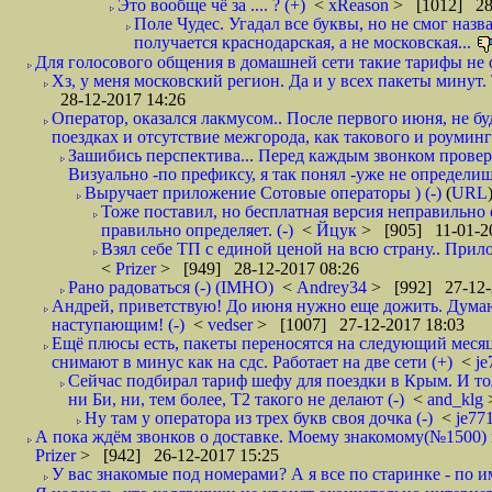
Это вообще чё за .... ? (+)
<
xReason
> [1012] 28
Поле Чудес. Угадал все буквы, но не смог наз
получается краснодарская, а не московская...
Для голосового общения в домашней сети такие тарифы не о
Хз, у меня московский регион. Да и у всех пакеты минут. 
28-12-2017 14:26
Оператор, оказался лакмусом.. После первого июня, не бу
поездках и отсутствие межгорода, как такового и роуминга.
Зашибись перспектива... Перед каждым звонком проверят
Визуально -по префиксу, я так понял -уже не определи
Выручает приложение Сотовые операторы ) (-)
(
URL
Тоже поставил, но бесплатная версия неправильно
правильно определяет. (-)
<
Йцук
> [905] 11-01-2
Взял себе ТП с единой ценой на всю страну.. При
<
Prizer
> [949] 28-12-2017 08:26
Рано радоваться (-) (IMHO)
<
Andrey34
> [992] 27-12-
Андрей, приветствую! До июня нужно еще дожить. Думаю 
наступающим! (-)
<
vedser
> [1007] 27-12-2017 18:03
Ещё плюсы есть, пакеты переносятся на следующий месяц 
снимают в минус как на сдс. Работает на две сети (+)
<
j
Сейчас подбирал тариф шефу для поездки в Крым. И то
ни Би, ни, тем более, Т2 такого не делают (-)
<
and_klg
Ну там у оператора из трех букв своя дочка (-)
<
je77
А пока ждём звонков о доставке. Моему знакомому(№1500) поз
Prizer
> [942] 26-12-2017 15:25
У вас знакомые под номерами? А я все по старинке - по 