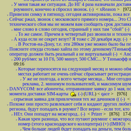
У меня такая же ситуация. До НГ 4 раза назначали доставк
роуминге, конечно я сбросил звонок. (-)
<
xReason
> [972
Привезли симку в пятницу, сегодня активировали, пока все 
Сейчас ржал, звонок с московского прямого номера... Это С
технического сбоя мы не можем вам сообщить срок доставки
мне слово в слово сегодня, странный у них там "сбой" (-)
То же самое. Причем в четвертый раз звонили и техниче
А куда если не секрет везут? Я тоже с 20 декабря жду. (-)
В Ростов-на-Дону, т.е. эти 280км уже можно было бы пеш
Поясните откуда столько хайпа по этому деникому?Тинькоф
оператор должен быть реальный а не виртуальный (-)
<
And
200 руб/мес за 10 Гб, 500 минут, 500 СМС... У Тинькофф не
09:16
Которые переносятся на следующий месяц и можно обмен
местах работает не очень сейчас сбрасывает регистрацию
У же не полгода, а всего четыре месяца... Мне сегод
реклама, 2. минимум пользователей, и максимум шума.
DANYCOM: все абоненты, отправившие заявку до 1 мая, пол
момента доставки SIM-карты
(-)
(
URL
) <
qace
> [976] 1
серьезная заявка для привлечения тех же дачников (( (-)
<
Похоже они просто развлекают себя и кидают других любител
региона, будут попадать в роумиг? Все верно - если тот, кто вам звони 
НЕт. Они попадут на межгород.. (-)
<
Prizer
> [876] 17-0
Какая хрен разница, что все путают роуминг с межгор
номер (этого краснодарского коллцентра) (+) (IMHO)
Чем больше людей будет попадать на деньги, тем бо