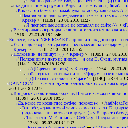
Отлично работает. Входящие бесплатны. (-) (Личн
съездите с ним в роуминг. Вдруг и в самом деле, бомба... (
Как бы эта бомба не бомабнула по моему кошельку. А си
Вам звонили для потверждения и чего-то такого? Зака
Крекер
> [1139] 28-01-2018 11:27
Я паспортные данные не оставлял на сайте (-)
<
xR
Все мировые операторы решили, что этого им не хватало 
[1516] 27-01-2018 23:46
Коллеги, те кто УЖЕ ЮЗАЕТ - пришлите их договор на почту
Если в договоре есть раздел "шесть месяц на это даром", т
Крекер
> [1133] 27-01-2018 23:55
Полковник, не пишут? (-)
<
Крекер
> [1085] 27-01-2018
"Полковнику никто не пишет..." и сам D. Очень мутная
[1141] 28-01-2018 12:28
++ (-) (Горячая новость)
<
Крекер
> [1364] 28-01-20
наблюдать на склянках и теле2форум значительно в
(-) (Печальная новость)
<
qace
> [1146] 28-01-2018
DANYCOM — все, что нужно знать о новом сотовом опера
26-01-2018 17:09
Вопросов стало только больше. В итоге все халявщики по
[1339] 26-01-2018 18:55
Да, какое то кредитное фуфло, похоже (-)
<
AntiMegaF
Это обсуждали в этой теме с самого начала. Гендире
(родоначальников этого виртуала) - м.б. просто базу 
Только что МТС прислал СМС-ку.. Предлагает кре
[1235] 09-02-2018 17:32
Чем плохи быстрые кредиты?
(-) (Тупой вопрос