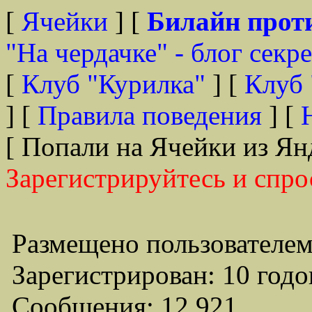
[
Ячейки
] [
Билайн прот
"На чердачке" - блог секр
[
Клуб "Курилка"
] [
Клуб 
] [
Правила поведения
] [
[ Попали на Ячейки из Ян
Зарегистрируйтесь и спро
Размещено пользователем
Зарегистрирован: 10 годо
Сообщения: 12,921