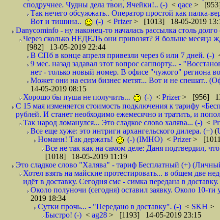
сподручнее. Чудны дела твои, Ячейки!.. (-)
<
qace
> [953]
Так нечего обсужжать.. Оператор простой как палка-верё
Вот и тишина..
(-)
<
Prizer
> [1013] 18-05-2019 13:
Danycominfo - ну наконец-то началась рассылка столь дол
Через сколько НЕДЕЛЬ они привозят? Я больше месяца жду,
[982] 13-05-2019 22:44
В СПб в конце апреля привезли через 6 или 7 дней. (-)
9 мес. назад задавал этот вопрос саппорту... - "Восст
нет - только новый номер. В офисе "чужого" региона во
Может они на есим бизнес метят... Вот и не спешат.. (О
14-05-2019 08:15
Хорошо бы пуша не получить...
(-)
<
Prizer
> [956] 13
С 15 мая изменяется стоимость подключения к тарифу «Бесп
рублей. И станет необходимо ежемесячно и тратить, и попол
Так народ ломанулся... Это сладкое слово халява... (-)
<
Pr
Все еще хуже: это интриги архангельского дилера. (+)
(
Номанн! Так держать!
(-) (IMHO)
<
Prizer
> [1011
Все не так как на самом деле: Даня подтвердил, чт
[1018] 18-05-2019 11:19
Это сладкое слово "Халява" - тариф Бесплатный (+) (Личны
Хотел взять на майские протестировать... в общем две не
идёт в доставку. Сегодня смс - симка передана в доставку.
Около полуночи (сегодня) оставил заявку. Около 10-ти у
2019 18:34
Сутки прочь... - "Передано в доставку". (-)
<
SKH
> 
Быстро! (-)
<
ag28
> [1193] 14-05-2019 23:15