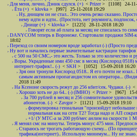
Для меня, лично, Дэник сдулся. (+)
<
Prizer
> [1108] 24-11-
Ёта (+)
<
klovka
> [997] 25-11-2018 19:29
Ну, днищем он не стал.. Это очень резко сказано. Прос
нему идти и идти.. (Простота, нет роуминга, подписок
Днище (+)
<
klovka
> [1225] 28-11-2018 18:20
Говорят если аб плата за месяц не списалась то симк
DANYCOM теперь в Воронеже. Стартовали продажи SIM-карт
18:02
Переход со своим номером вроде заработал (-) (Просто пре
Ну вот и начались первые значительные кастрации тарифов 
с 500 на 50 СМС,- это жесть. Только за это количество и ру
Воры. Украденные ими 450 смс в месяц (Кислород 0518) 
интернет-трафик!.. (-)
<
SKH
> [1052] 15-09-2018 16:20
Зря они тронули Кислород 0518.. Я его почти не юзал.. 
самым активным пропагандистом их оператора... (Видим
2018 11:49
На Ксеноне скорость режут до 256 кбит/сек. Чудаки. (-)
<
Хорошо хоть не до 64.. (-) (IMHO)
<
Prizer
> [967] 15-0
За 700 рублей в месяц и 256 сомнительное удовольст
абонентов. (-)
<
Zavgor
> [1121] 15-09-2018 19:10
формулировка гениальная "произойдут небольшие из
нормальная как на сети Т2? Тогда надо и АП сократ
+1/ (У МТС-а за 200 руб/мес анлим на скорости 1 Мб
Я менял смс на минуты. Теперь минус 475 мин. Предпослед
Стараюсь не трогать работающую схему... (По принципу
трафика(интернет).. Использую минимум... Ну не знаю..