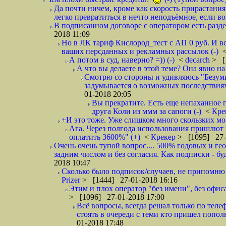
Да почти ничем, кроме как скорость прирастани
легко превратиться в нечто неподъёмное, если вов
В подписанном договоре с оператором есть разде
2018 11:09
Но в ЛК тариф Кислород_тест с АП 0 руб. И вс
ваших персданных и рекламных рассылок (-)
А потом в суд, наверно? =)) (-)
<
decarch
> [
А что вы делаете в этой теме? Она явно на д
Смотрю со стороны и удивляюсь "Безумию
задумывается о возможных последствия
01-2018 20:05
Вы прекратите. Есть еще непаханное 
друга Коли из ммм за сапоги (-)
<
Кре
+И это тоже. Уже слишком много скользких мо
Ага. Через полгода использования пришлют п
оплатить 3600%" (+)
<
Крекер
> [1095] 27-
Очень очень тупой вопрос.... 500% годовых и ге
задним числом и без согласия. Как подписки - бу
2018 10:47
Сколько было подписок/случаев, не припомню 
Prizer
> [1444] 27-01-2018 16:16
Этим и плох оператор "без имени", без офиса
> [1096] 27-01-2018 17:00
Всё вопросы, всегда решал только по телеф
стоять в очереди с теми кто пришел попол
01-2018 17:48