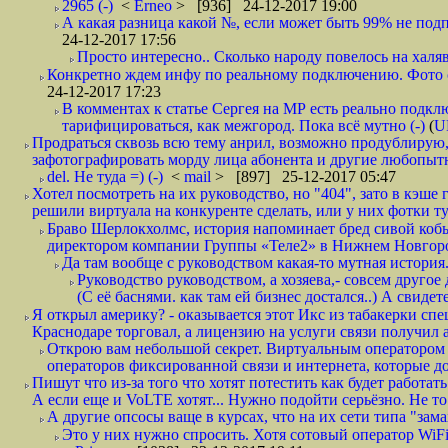
2965 (-)
<
Erneo
> [936] 24-12-2017 19:00
А какая разница какой №, если может быть 99% не подп
24-12-2017 17:56
Просто интересно.. Сколько народу повелось на халяв
Конкретно ждем инфу по реальному подключению. Фото симо
24-12-2017 17:23
В комментах к статье Сергея на МР есть реально подкл
тарифицироваться, как межгород. Пока всё мутно (-)
(
U
Продраться сквозь всю тему анрил, возможно продублирую,
зафотографировать морду лица абонента и другие любопытн
del. Не туда =) (-)
<
mail
> [897] 25-12-2017 05:47
Хотел посмотреть на их руководство, но "404", зато в кэше
решили виртуала на конкуренте сделать, или у них фотки т
Браво Шерлокхолмс, история напоминает бред сивой кобы
директором компании Группы «Теле2» в Нижнем Новгород
Да там вообще с руководством какая-то мутная история.
Руководство руководством, а хозяева,- совсем другое
(С её баснями. как там ей бизнес достался..) А свидет
Я открыл америку? - оказывается этот Икс из табакерки спе
Краснодаре торговал, а лицензию на услуги связи получил а
Открою вам небольшой секрет. Виртуальным оператором с
операторов фиксированной связи и интернета, которые до 
Пишут что из-за того что хотят потестить как будет работать
А если еще и VoLTE хотят... Нужно подойти серьёзно. Не то 
А другие опсосы ваще в курсах, что на их сети типа "зам
Это у них нужно спросить. Хотя сотовый оператор WiFire