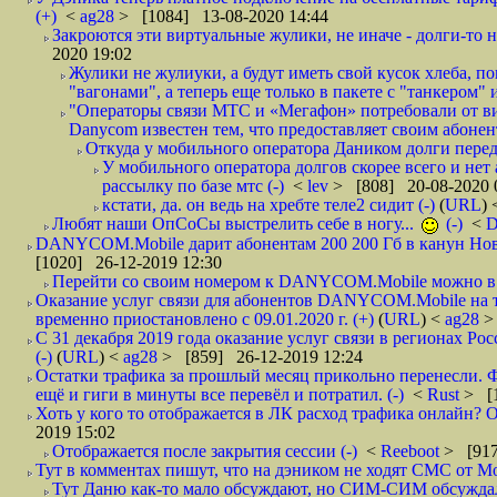
(+)
<
ag28
> [1084] 13-08-2020 14:44
Закроются эти виртуальные жулики, не иначе - долги-то не
2020 19:02
Жулики не жулиуки, а будут иметь свой кусок хлеба, 
"вагонами", а теперь еще только в пакете с "танкером" и
"Операторы связи МТС и «Мегафон» потребовали от вир
Danycom известен тем, что предоставляет своим абонент
Откуда у мобильного оператора Даником долги перед
У мобильного оператора долгов скорее всего и нет
рассылку по базе мтс (-)
<
lev
> [808] 20-08-2020 
кстати, да. он ведь на хребте теле2 сидит (-)
(
URL
)
Любят наши ОпСоСы выстрелить себе в ногу...
(-)
<
DANYCOM.Mobile дарит абонентам 200 200 Гб в канун Нового
[1020] 26-12-2019 12:30
Перейти со своим номером к DANYCOM.Mobile можно в 5
Оказание услуг связи для абонентов DANYCOM.Mobile на 
временно приостановлено с 09.01.2020 г. (+)
(
URL
) <
ag28
>
С 31 декабря 2019 года оказание услуг связи в регионах Рос
(-)
(
URL
) <
ag28
> [859] 26-12-2019 12:24
Остатки трафика за прошлый месяц прикольно перенесли. Ф
ещё и гиги в минуты все перевёл и потратил. (-)
<
Rust
> [
Хоть у кого то отображается в ЛК расход трафика онлайн? О
2019 15:02
Отображается после закрытия сессии (-)
<
Reeboot
> [917
Тут в комментах пишут, что на дэником не ходят СМС от Мо
Тут Даню как-то мало обсуждают, но СИМ-СИМ обсуждали 