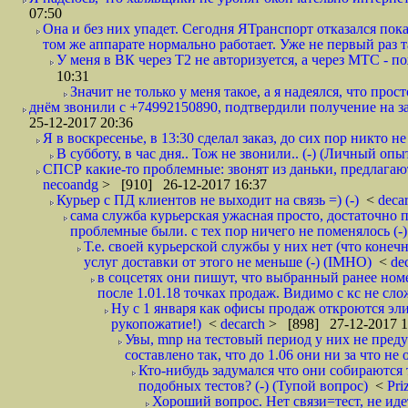
07:50
Она и без них упадет. Сегодня ЯТранспорт отказался пока
том же аппарате нормально работает. Уже не первый раз т
У меня в ВК через Т2 не авторизуется, а через МТС - 
10:31
Значит не только у меня такое, а я надеялся, что просто
днём звонили с +74992150890, подтвердили получение на зав
25-12-2017 20:36
Я в воскресенье, в 13:30 сделал заказ, до сих пор никто н
В субботу, в час дня.. Тож не звонили.. (-) (Личный опы
СПСР какие-то проблемные: звонят из даньки, предлагают 
necoandg
> [910] 26-12-2017 16:37
Курьер с ПД клиентов не выходит на связь =) (-)
<
deca
сама служба курьерская ужасная просто, достаточно п
проблемные были. с тех пор ничего не поменялось (-)
Т.е. своей курьерской службы у них нет (что коне
услуг доставки от этого не меньше (-) (IMHO)
<
de
в соцсетях они пишут, что выбранный ранее ном
после 1.01.18 точках продаж. Видимо с кс не сло
Ну с 1 января как офисы продаж откроются эли
рукопожатие!)
<
decarch
> [898] 27-12-2017 1
Увы, mnp на тестовый период у них не преду
составлено так, что до 1.06 они ни за что не 
Кто-нибудь задумался что они собираются
подобных тестов? (-) (Тупой вопрос)
<
Pri
Хороший вопрос. Нет связи=тест, не идет