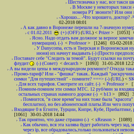
Шестизначка у нас, все такси ш
В Москве у некоторых такси 
номера РТ звоните? Или они в
-Хорошо... -Что хорошего, доктор? -
02-2018 08:01
А как давно в Воронеже перешли на 7-значную нумер
с 01.02.2011
(+) (OFF)
(
URL
) <
Prizer
> [1053] 0
Ясно. Надо отдать вам должное за верное замечан
нумерация). (-)
<
Professor
> [1246] 03-02-2018 
У Danycoma, есть и Тверская и Воронежская ну
июня) их начнут выдавать (-) (Просто предпол
Поставьте себе "Следить за темой". Будут ссылки на почт
флудит
(-) (Совет)
<
decarch
> [1093] 31-01-2018 12:2
А вы видели цены в международном роуминге? Откуда такая
Промо-тариф? Или - "фишка" такая.. Каждый "раскручивае
симки "Для путешествий" - помните? ===> (-)
(
URL
) <
S
Для всех тарифов. Смотрите их сайт. (-)
<
Professor
> [
Помним-помним эти симки МТС. 12 руб/мин за входящие и
остальных странах намного дороже (-)
<
b13
> [892] 3
Помнится, "в свое время"на них тоже была "красота
бесплатно), но без абонентской платы.Или чего попут
Входящие 0 в Египте, Турции, Кипре, Кубе, Прибалтике, р
[1061] 30-01-2018 14:44
Так приятно, что даже страшно (-)
<
xReason
> [1089] 
Как обычно, вся эта халява будет работать через зад
через ip, все обрадовались,только пользоваться нево