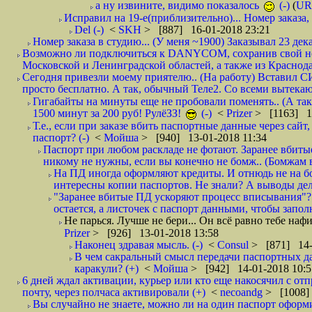
а ну извините, видимо показалось
(-)
(
UR
Исправил на 19-е(приблизительно)... Номер заказа, 
Del (-)
<
SKH
> [887] 16-01-2018 23:21
Номер заказа в студию... (У меня ~1900) Заказывал 23 дека
Возможно ли подключиться к DANYCOM, сохранив свой номе
Московской и Ленинградской областей, а также из Краснода
Сегодня привезли моему приятелю.. (На работу) Вставил СИ
просто бесплатно. А так, обычный Теле2. Со всеми вытек
Гигабайты на минуты еще не пробовали поменять.. (А та
1500 минут за 200 руб! РулёЗЗ!
(-)
<
Prizer
> [1163] 1
Т.е., если при заказе вбить паспортные данные через сай
паспорт? (-)
<
Мойша
> [940] 13-01-2018 11:34
Паспорт при любом раскладе не фотают. Заранее вбит
никому не нужны, если вы конечно не бомж.. (Бомжам в
На ПД иногда оформляют кредиты. И отнюдь не на б
интересны копии паспортов. Не знали? А выводы дела
"Заранее вбитые ПД ускоряют процесс вписывания"?
остается, а листочек с паспорт данными, чтобы заполн
Не парься. Лучше не бери... Он всё равно тебе нафи
Prizer
> [926] 13-01-2018 13:58
Наконец здравая мысль. (-)
<
Consul
> [871] 14-
В чем сакральный смысл передачи паспортных да
каракули? (+)
<
Мойша
> [942] 14-01-2018 10:5
6 дней ждал активации, курьер или кто еще накосячил с от
почту, через полчаса активировали (+)
<
necoandg
> [1008]
Вы случайно не знаете, можно ли на один паспорт оформи