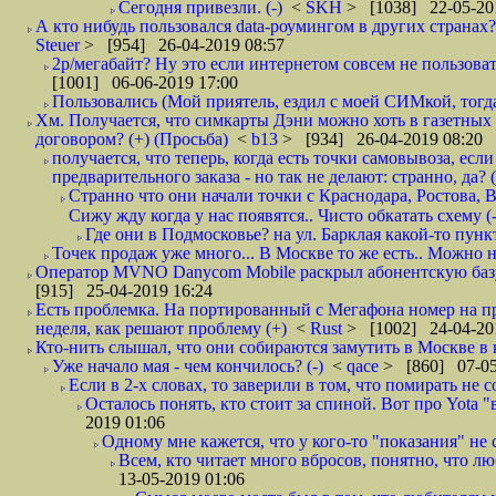
Сегодня привезли. (-)
<
SKH
> [1038] 22-05-20
А кто нибудь пользовался data-роумингом в других странах?
Steuer
> [954] 26-04-2019 08:57
2р/мегабайт? Ну это если интернетом совсем не пользовать
[1001] 06-06-2019 17:00
Пользовались (Мой приятель, ездил с моей СИМкой, тогд
Хм. Получается, что симкарты Дэни можно хоть в газетных к
договором? (+) (Просьба)
<
b13
> [934] 26-04-2019 08:20
получается, что теперь, когда есть точки самовывоза, есл
предварительного заказа - но так не делают: странно, да? (
Странно что они начали точки с Краснодара, Ростова,
Сижу жду когда у нас появятся.. Чисто обкатать схему (-
Где они в Подмосковье? на ул. Барклая какой-то пункт
Точек продаж уже много... В Москве то же есть.. Можно на
Оператор MVNO Danycom Mobile раскрыл абонентскую базу.
[915] 25-04-2019 16:24
Есть проблемка. На портированный с Мегафона номер на при
неделя, как решают проблему (+)
<
Rust
> [1002] 24-04-20
Кто-нить слышал, что они собираются замутить в Москве в к
Уже начало мая - чем кончилось? (-)
<
qace
> [860] 07-05
Если в 2-х словах, то заверили в том, что помирать не с
Осталось понять, кто стоит за спиной. Вот про Yota "
2019 01:06
Одному мне кажется, что у кого-то "показания" не с
Всем, кто читает много вбросов, понятно, что люб
13-05-2019 01:06