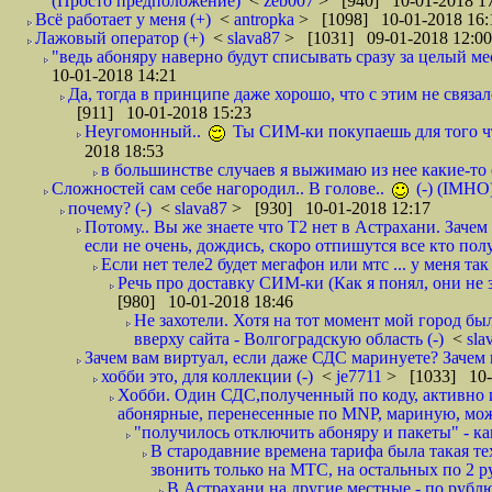
(Просто предположение)
<
zeb007
> [940] 10-01-2018 1
Всё работает у меня (+)
<
antropka
> [1098] 10-01-2018 16:
Лажовый оператор (+)
<
slava87
> [1031] 09-01-2018 12:00
"ведь абоняру наверно будут списывать сразу за целый мес
10-01-2018 14:21
Да, тогда в принципе даже хорошо, что с этим не связал
[911] 10-01-2018 15:23
Неугомонный..
Ты СИМ-ки покупаешь для того ч
2018 18:53
в большинстве случаев я выжимаю из нее какие-то со
Сложностей сам себе нагородил.. В голове..
(-) (IMHO
почему? (-)
<
slava87
> [930] 10-01-2018 12:17
Потому.. Вы же знаете что Т2 нет в Астрахани. Зачем
если не очень, дождись, скоро отпишутся все кто полу
Если нет теле2 будет мегафон или мтс ... у меня так 
Речь про доставку СИМ-ки (Как я понял, они не з
[980] 10-01-2018 18:46
Не захотели. Хотя на тот момент мой город бы
вверху сайта - Волгоградскую область (-)
<
sla
Зачем вам виртуал, если даже СДС маринуете? Зачем 
хобби это, для коллекции (-)
<
je7711
> [1033] 10-
Хобби. Один СДС,полученный по коду, активно и
абонярные, перенесенные по MNP, мариную, може
"получилось отключить абоняру и пакеты" - как
В стародавние времена тарифа была такая те
звонить только на МТС, на остальных по 2 руб
В Астрахани на другие местные - по рубл