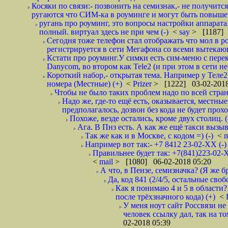
Косяки по связи:- позвонить на семизнак,- не получится
ругаются что СИМ-ка в роуминге и могут быть повышен
ругань про роуминг, это вопросы настройки аппарата
полный. виртуал здесь не при чем (-)
<
say
> [1187] 
Сегодня тоже телефон стал отображать что мол в р
регистрируется в сети Мегафона со всеми вытекаю
Кстати про роуминг.У симки есть сим-меню с пере
Danycom, во втором как Tele2 (и при этом в сети не 
Короткий набор,- открытая тема. Например у Теле2
номера (Местные) (+)
<
Prizer
> [1222] 03-02-2018
Чтобы не было таких проблем надо по всей стране
Надо же, где-то ещё есть, оказывается, местны
предполагалось, дозвон без кода не будет проход
Похоже, везде остались, кроме двух столиц. 
Ага. В Пнз есть. А как же ещё такси вызыв
Так же как и в Москве, с кодом =) (-)
<
m
Например вот так:- +7 8412 23-02-ХХ (-
Правильнее будет так: +7(841)223-02-Х
<
mail
> [1080] 06-02-2018 05:20
А что, в Пензе, семизначка? (Я же бр
Да, код 841 (2/4/5, остальные сво
Как я понимаю 4 и 5 в области?
после трёхзначного кода) (+)
<
У меня ноут сайт Россвязи не
человек ссылку дал, так на то
02-2018 05:39