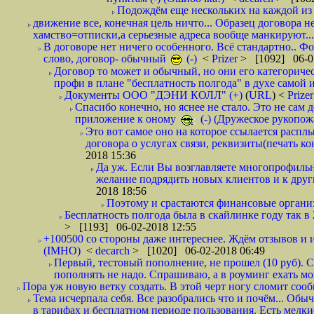
Подождём еще нескольких на каждой из 
движение все, конечная цель ничто... Образец договора н
хамство=отписки,а серьезные адреса вообще манкируют...
В договоре нет ничего особенного. Всё стандартно.. Фот
слово, договор- обычный
(-)
<
Prizer
> [1092] 06-0
Договор то может и обычный, но они его категоричес
профи в плане "бесплатность полгода" в духе самой 
Документы ООО "ДЭНИ КОЛЛ" (+)
(
URL
) <
Prize
Спасибо конечно, но яснее не стало. Это не сам
приложение к оному
(-) (Дружеское рукопож
Это вот самое оно на которое ссылается распл
договора о услугах связи, реквизиты(печать ко
2018 15:36
Да уж. Если Вы возглавляете многопрофиль
желание подрядить новых клиентов и к други
2018 18:56
Поэтому и срастаются финансовые организа
Бесплатность полгода была в скайлинке году так в
> [1193] 06-02-2018 12:55
+100500 со стороны даже интереснее. Ждём отзывов и и
(IMHO)
<
decarch
> [1020] 06-02-2018 06:49
Первый, тестовый пополнение, не прошел (10 руб). Сд
пополнять не надо. Спрашиваю, а в роуминг ехать мо
Пора уж новую ветку создать. В этой черт ногу сломит сооб
Тема исчерпала себя. Все разобрались что и почём... О
в тарифах и бесплатном периоде пользования. Есть мелкие