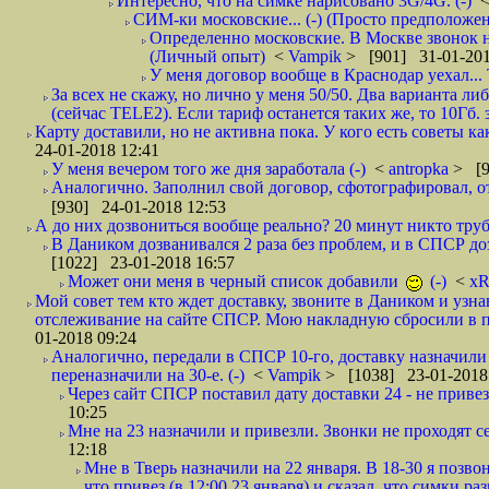
Интересно, что на симке нарисовано 3G/4G. (-)
СИМ-ки московские... (-) (Просто предположе
Определенно московские. В Москве звонок н
(Личный опыт)
<
Vampik
> [901] 31-01-201
У меня договор вообще в Краснодар уехал...
За всех не скажу, но лично у меня 50/50. Два варианта л
(сейчас TELE2). Если тариф останется таких же, то 10Гб. 
Карту доставили, но не активна пока. У кого есть советы к
24-01-2018 12:41
У меня вечером того же дня заработала (-)
<
antropka
> [9
Аналогично. Заполнил свой договор, сфотографировал, 
[930] 24-01-2018 12:53
А до них дозвониться вообще реально? 20 минут никто трубк
В Даником дозванивался 2 раза без проблем, и в СПСР дозв
[1022] 23-01-2018 16:57
Может они меня в черный список добавили
(-)
<
xR
Мой совет тем кто ждет доставку, звоните в Даником и узн
отслеживание на сайте СПСР. Мою накладную сбросили в п
01-2018 09:24
Аналогично, передали в СПСР 10-го, доставку назначили н
переназначили на 30-е. (-)
<
Vampik
> [1038] 23-01-2018
Через сайт СПСР поставил дату доставки 24 - не привезл
10:25
Мне на 23 назначили и привезли. Звонки не проходят 
12:18
Мне в Тверь назначили на 22 января. В 18-30 я позво
что привез (в 12:00 23 января) и сказал, что симки раз