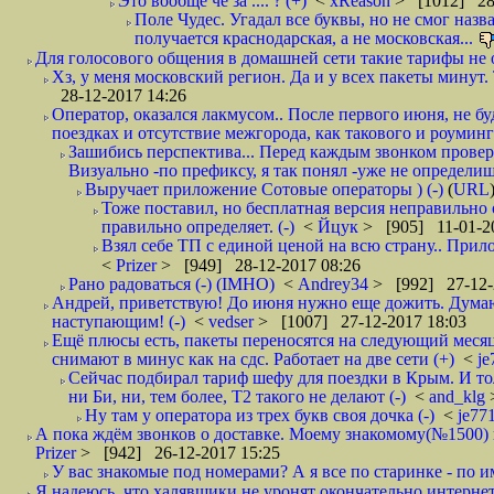
Это вообще чё за .... ? (+)
<
xReason
> [1012] 28
Поле Чудес. Угадал все буквы, но не смог наз
получается краснодарская, а не московская...
Для голосового общения в домашней сети такие тарифы не о
Хз, у меня московский регион. Да и у всех пакеты минут. 
28-12-2017 14:26
Оператор, оказался лакмусом.. После первого июня, не бу
поездках и отсутствие межгорода, как такового и роуминга.
Зашибись перспектива... Перед каждым звонком проверят
Визуально -по префиксу, я так понял -уже не определи
Выручает приложение Сотовые операторы ) (-)
(
URL
Тоже поставил, но бесплатная версия неправильно
правильно определяет. (-)
<
Йцук
> [905] 11-01-2
Взял себе ТП с единой ценой на всю страну.. При
<
Prizer
> [949] 28-12-2017 08:26
Рано радоваться (-) (IMHO)
<
Andrey34
> [992] 27-12-
Андрей, приветствую! До июня нужно еще дожить. Думаю 
наступающим! (-)
<
vedser
> [1007] 27-12-2017 18:03
Ещё плюсы есть, пакеты переносятся на следующий месяц 
снимают в минус как на сдс. Работает на две сети (+)
<
j
Сейчас подбирал тариф шефу для поездки в Крым. И то
ни Би, ни, тем более, Т2 такого не делают (-)
<
and_klg
Ну там у оператора из трех букв своя дочка (-)
<
je77
А пока ждём звонков о доставке. Моему знакомому(№1500) поз
Prizer
> [942] 26-12-2017 15:25
У вас знакомые под номерами? А я все по старинке - по 
Я надеюсь, что халявщики не уронят окончательно интернет 