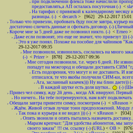
при подключении флекса тоже начислили пропорц
предоставлять,а АП осталась посуточная (-)
<
sl
На тарифах с привязкой к календарному месяцу 
разницы. (-)
<
decarch
> [962] 29-12-2017 15:01
Только что привезли, пробовать буду после завтра, курьер н
достаточно сличить данные и сфоткать договор. (-) (Личный 
Короче мне за 5 дней даже не позвонил никто. (-)
<
Erneo
>
Даже если позвонят, это еще не значит, что привезут ))) (-)
Это я уже понял. Похоже на пособие для чайников "Как о
29-12-2017 09:35
Мне позвонили, извинились, сослались на много заказ
(-)
<
Prizer
> [878] 29-12-2017 09:36
Мне сегодня позвонили, т.е. через 6 дней. Не изв
попадут на межгород и обещали доставить СИМ "где
Есть подозрения, что могут и не доставить. И взят
отписался, те что якобы получили СИМ-ки, всего 
Ага, засланный казачек))) Ну вы блин даете)) (-
В каждой шутке есть доля шутки..
(-) (Ш
Привез чел симку, жду 2й день , когда АК ивируют. Первый р
Но ничего.. На тебе потренеруются, нам влёт подключать б
Обещали завтра привезти симку, посмотрим (-)
<
xReason
>
Ждём. Живой отзыв лучше тонн предположений. Морду ли
Так пока и курьера я не видел ))) (-)
<
xReason
> [934] 
Опять звонили и опять пытались назначить доставку. 
Маразм крепчал: "Для удобства абонентов, мы запу
своего заказа" !!! см. ссылку (-)
(
URL
) <
ОВ
> [976