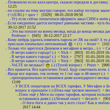
Позвонили из их калл-центра, сказали передали в доставку. И
12:25
по ссылке на тему внутри говорят, что набор тестеров зак
(+)
(
URL
) <
qace
> [1029] 08-01-2018 09:58
Угу если сейчас попытаться оформить заказ СИМ в моём р
Если ежедневно дается интернет равными частями - чуть боле
30-12-2017 21:52
Это вы попали на конец месяца, когда до конца месяца дае
Professor
> [945] 30-12-2017 22:17
Кому нибудь удалось изменить пароль от ЛК на свой? А то 
прислали изначально пятизначный
+ (+)
<
feoser
> [102
Только что зарегился Деником в мегафоне в метро... (-)
<
С
В метро какого города? (-)
<
Nick
> [803] 01-01-2019 16
В метро какого города? (-)
<
Nick
> [797] 01-01-2019 16
В метро какого города? (-)
<
Nick
> [963] 01-01-2019 16
VoLTE не мелькал?
(-) (Тупой вопрос)
<
Prizer
> [900]
Все нравится. Все идентично Теле2. Буду советовать всем. (-
Вроде все хорошо, ток почему то 1 гиг щас и 48 минут (-)
<
пропорционально оставшимся дням календарного месяца в
13:09
У ВСЕХ операторов на ВСЕХ тарифах. У Мегафон и Би 
вопрос в принципе (-) (Пока еще трезвое мнение!)
<
de
Плюс ещё у Меги на серии тарифов, которым пользую
оставшимся дням (-) (Личный опыт)
<
decarch
> [901
О боги боги и давно так у всех стало? Как я люблю 
2017 14:44