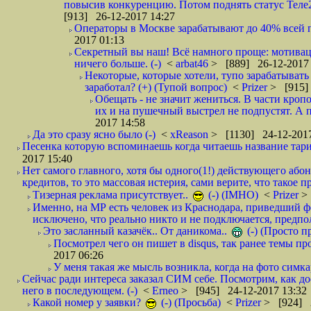
повысив конкуренцию. Потом поднять статус Теле2 
[913] 26-12-2017 14:27
Операторы в Москве зарабатывают до 40% всей пр
2017 01:13
Секретный вы наш! Всё намного проще: мотиваци
ничего больше. (-)
<
arbat46
> [889] 26-12-2017 
Некоторые, которые хотели, тупо зарабатывать 
заработал? (+) (Тупой вопрос)
<
Prizer
> [915]
Обещать - не значит жениться. В части кропо
их и на пушечный выстрел не подпустят. А п
2017 14:58
Да это сразу ясно было (-)
<
xReason
> [1130] 24-12-2017
Песенка которую вспоминаешь когда читаешь название тар
2017 15:40
Нет самого главного, хотя бы одного(1!) действующего абон
кредитов, то это массовая истерия, сами верите, что такое п
Тизерная реклама присутствует..
(-) (IMHO)
<
Prizer
>
Именно, на МР есть человек из Краснодара, приведший ф
исключено, что реально никто и не подключается, предпол
Это засланный казачёк.. От даникома..
(-) (Просто 
Посмотрел чего он пишет в disqus, так ранее темы пр
2017 06:26
У меня такая же мысль возникла, когда на фото симкар
Сейчас ради интереса заказал СИМ себе. Посмотрим, как д
него в последующем. (-)
<
Erneo
> [945] 24-12-2017 13:32
Какой номер у заявки?
(-) (Просьба)
<
Prizer
> [924] 2