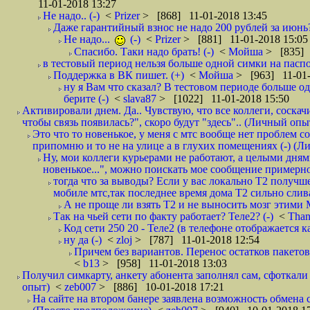
11-01-2018 13:27
Не надо.. (-)
<
Prizer
> [868] 11-01-2018 13:45
Даже гарантийный взнос не надо 200 рублей за июнь?
Не надо...
(-)
<
Prizer
> [881] 11-01-2018 15:05
Спасибо. Таки надо брать! (-)
<
Мойша
> [835] 
в тестовый период нельзя больше одной симки на паспор
Поддержка в ВК пишет. (+)
<
Мойша
> [963] 11-01-
ну я Вам что сказал? В тестовом периоде больше одн
берите (-)
<
slava87
> [1022] 11-01-2018 15:50
Активировали днем. Да.. Чувствую, что все коллеги, соска
чтобы связь появилась?", скоро будут "здесь".. (Личный опыт
Это что то новенькое, у меня с мтс вообще нет проблем с
припомню и то не на улице а в глухих помещениях (-) (
Ну, мои коллеги курьерами не работают, а целыми днями
новенькое...", можно поискать мое сообщение примерно 
тогда что за выводы? Если у вас локально Т2 получше
мобиле мтс,так последнее время дома Т2 сильно слива
А не проще ли взять Т2 и не выносить мозг этими
Так на чьей сети по факту работает? Теле2? (-)
<
Tha
Код сети 250 20 - Теле2 (в телефоне отображается
ну да (-)
<
zloj
> [787] 11-01-2018 12:54
Причем без вариантов. Перенос остатков пакетов
<
b13
> [958] 11-01-2018 13:03
Получил симкарту, анкету абонента заполнял сам, сфоткали 
опыт)
<
zeb007
> [886] 10-01-2018 17:21
На сайте на втором банере заявлена возможность обмена 