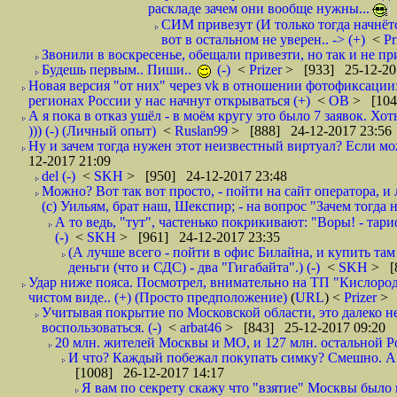
раскладе зачем они вообще нужны...
СИМ привезут (И только тогда начнётся
вот в остальном не уверен.. -> (+)
<
Pr
Звонили в воскресенье, обещали привезти, но так и не при
Будешь первым.. Пиши..
(-)
<
Prizer
> [933] 25-12-20
Новая версия "от них" через vk в отношении фотофиксаци
регионах России у нас начнут открываться (+)
<
ОВ
> [104
А я пока в отказ ушёл - в моём кругу это было 7 заявок. Х
))) (-) (Личный опыт)
<
Ruslan99
> [888] 24-12-2017 23:56
Ну и зачем тогда нужен этот неизвестный виртуал? Если м
12-2017 21:09
del (-)
<
SKH
> [950] 24-12-2017 23:48
Можно? Вот так вот просто, - пойти на сайт оператора, и л
(с) Уильям, брат наш, Шекспир; - на вопрос "Зачем тогда 
А то ведь, "тут", частенько покрикивают: "Воры! - тариф-
(-)
<
SKH
> [961] 24-12-2017 23:35
(А лучше всего - пойти в офис Билайна, и купить там 
деньги (что и СДС) - два "Гигабайта".) (-)
<
SKH
> [
Удар ниже пояса. Посмотрел, внимательно на ТП "Кислород"
чистом виде.. (+) (Просто предположение)
(
URL
) <
Prizer
> 
Учитывая покрытие по Московской области, это далеко н
воспользоваться. (-)
<
arbat46
> [843] 25-12-2017 09:20
20 млн. жителей Москвы и МО, и 127 млн. остальной Рос
И что? Каждый побежал покупать симку? Смешно. А вт
[1008] 26-12-2017 14:17
Я вам по секрету скажу что "взятие" Москвы было 