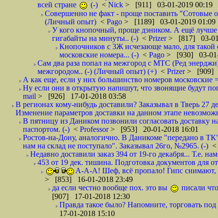
всей стране
(-)
<
Nick
> [911] 03-01-2019 00:19
Совершенно не факт - проще поставить "Сотовые опе
(Личный опыт)
<
Pago
> [1189] 03-01-2019 01:09
У кого кнопочный, проще дэником. А ещё лучше 
гигабайты на минуты.. (-)
<
Prizer
> [817] 03-01
Кнопочников с 3Ж исчезающе мало, для такой 
московские номера... (-)
<
Pago
> [930] 03-01-
Сам два раза попал на межгород с МТС (Ред энерджи) 
межгородом.. (-) (Личный опыт) (+)
<
Prizer
> [909] 
А как еще, если у них большинство номеров московские =
Ну если они в открытую напишут, что звонящие будут поп
mail
> [926] 17-01-2018 03:58
В регионах кому-нибудь доставили? Заказывал в Тверь 27 де
Изменение параметров доставки на данном этапе невозможн
В пятницу из Даником позвонили согласовать доставку н
паспортом. (-)
<
Professor
> [953] 20-01-2018 16:01
Ростов-на-Дону, аналогично. В Даникоме "передано в ТК"
нам на склад не поступало". Заказывал 26го, №2965. (-)
Недавно доставили заказ 394 от 19-го декабря... Т.е. нам
453 от 19 дек. тишина. Подготовка документов для от
А-А-А! Шеф, всё пропало! Гипс снимают, к
> [853] 16-01-2018 23:49
да если честно вообще пох. это вы
писали что
[907] 17-01-2018 12:30
Правда такое было? Напомните, торговать под
17-01-2018 15:10