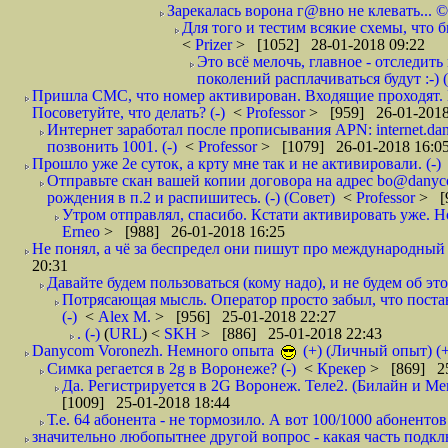
Зарекалась ворона г@вно не клевать... ©
Для того и тестим всякие схемы, что б
<
Prizer
> [1052] 28-01-2018 09:22
Это всё мелочь, главное - отследит
поколений расплачиваться будут :-) (
Пришла СМС, что номер активирован. Входящие проходят. И
Посоветуйте, что делать? (-)
<
Professor
> [959] 26-01-2018
Интернет заработал после прописывания APN: internet.da
позвонить 1001. (-)
<
Professor
> [1079] 26-01-2018 16:0
Прошло уже 2е суток, а крту мне так и не активировали. (-)
Отправьте скан вашей копии договора на адрес bo@danyc
рождения в п.2 и распишитесь. (-) (Совет)
<
Professor
> [
Утром отправлял, спасибо. Кстати активировать уже. Но 
Erneo
> [988] 26-01-2018 16:25
Не понял, а чё за беспредел они пишут про международный 
20:31
Давайте будем пользоваться (кому надо), и не будем об этом
Потрясающая мысль. Оператор просто забыл, что постави
(-)
<
Alex M.
> [956] 25-01-2018 22:27
. (-)
(
URL
) <
SKH
> [886] 25-01-2018 22:43
Danycom Voronezh. Немного опыта
(+) (Личный опыт) (+
Симка регается в 2g в Воронеже? (-)
<
Крекер
> [869] 25
Да. Регистрируется в 2G Воронеж. Теле2. (Билайн и Мег
[1009] 25-01-2018 18:44
Т.е. 64 абонента - не тормозило. А вот 100/1000 абонентов
значительно любопытнее другой вопрос - какая часть подк