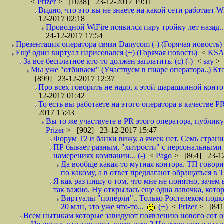
<
Prizer
> [1038] 23-12-2017 19:11
Видно, что это вы не знаете на какой сети работает W
12-2017 02:18
Проводной WiFire появился пару тройку лет назад...
24-12-2017 17:54
Презентация оператора связи Danycom (-) (Горячая новость)
Ещё один виртуал нарисовался (+) (Горячая новость)
<
KS
За все бесплатное кто-то должен заплатить. (с) (-)
<
say
> 
Мы уже "отбиваем" (Участвуем в пиаре оператора..) Кт
[899] 23-12-2017 12:37
Про всех говорить не надо, я этой шарашкиной контор
12-2017 01:42
То есть вы работаете на этого оператора в качестве P
2017 15:43
Вы то же участвуете в PR этого оператора, публику
Prizer
> [902] 23-12-2017 15:47
Форум Т2 и банки вижу, а ячеек нет. Семь страниц
ПР бывает разным, "хитрости" с персональными 
намерениях компании... (-)
<
Pago
> [864] 23-12
Да вообще какая-то мутная контора. ТП говори
по какому, а в ответ предлагают обращаться в 
Я как раз пишу о том, что мне не понятно, зачем
так важно. Ну открылась еще одна лавочка, кото
Виртуалы "попёрли".. Только Ростелеком подкл
20 млн, это уже что-то...
(+)
<
Prizer
> [841
Всем нытикам которые завидуют появлению нового сот оп