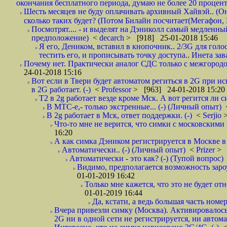
окончания бесплатного периода, думаю не более 20 проценто
Шесть месяцев не буду оплачивать архивный Хайвэй.. (Он 
сколько таких будет? (Потом Билайн посчитает(Мегафон, 
Посмотрят.... - и выделят на Дэниколл самый медленный
предположение)
<
decarch
> [918] 25-01-2018 15:46
Я его, Деником, вставил в кнопочник.. 2/3G для голо
тестить его, и прописывать точку доступа.. Инета зава
Почему нет. Практически аналог СДС только с межгородом.
24-01-2018 15:16
Вот если в Твери будет автоматом региться в 2G при ис
в 2G работает. (-)
<
Professor
> [963] 24-01-2018 15:20
T2 в 2g работает везде кроме Мск. А вот регится ли с
В МТС-е,- только экстренные... (-) (Личный опыт)
В 2g работает в Мск, ответ поддержки. (-)
<
Serjio
Что-то мне не верится, что симки с московскими 
16:20
А как симка Дэником регистрируется в Москве в 
Автоматически.. (-) (Личный опыт)
<
Prizer
> 
Автоматически - это как? (-) (Тупой вопрос)
Видимо, предполагается возможность зароу
01-01-2019 16:42
Только мне кажется, что это не будет о
01-01-2019 16:44
Да, кстати, а ведь большая часть номер
Вчера привезли симку (Москва). Активировалось п
2G ни в одной сети не регистрируется, ни автом