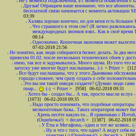
Не с момента подключения, а с момента объявления о хал
Друзья! Обращаем ваше внимание, что все абоненты, 
бесплатной связи начинается с момента активации 
03:39
Халява хорошо конечно, но для меня есть большое 
Что страшного в этом сне? (Я лично развлекаюсь.
международных звонков взял.. Как в своё время
08:14
Однозначно. Копеечная экономия может вылезти
07-02-2018 21:56
Не понятно, как люди собираются бизнес делать. За два мес
привезли 01.02. после нескольких технических сбоев у дост
имхо, так все и задумывалось. Много шума. Из того что к
запуску уже многие будут наслышаны.. (-)
<
Prizer
> [112
Все будут наслышаны, что у этого Дынякома обслужива
гораздо сложнее, чем сразу создать о себе положительн
Это вы им такой имидж создаете? (Думаю люди сами оп
пиар...
(-)
<
Prizer
> [958] 06-02-2018 09:31
Хотел бы - создал бы... А так, просто мысли вслух 
[1073] 06-02-2018 09:35
Надо просто понимать, что подобные операторы 
мелкооптовые базы.. Таких операторов может быт
Хрень несёте какую-то... Я сравниваю с Йотой
(Ошибочка!)
<
decarch
> [1387] 06-02-2018 0
У Ёты и Мегафона,- один и тот же хозяин.. (-
Ну и что с того, что один? А ведут себя 
пунктам (-) (Ошибочка!)
<
decarch
> [1082