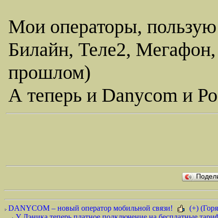
Мои операторы, пользую
Билайн, Теле2, Мегафон,
прошлом)
А теперь и Danycom и Ро
Подел
DANYCOM – новый оператор мобильной связи!
(+) (Горя
У Дэника теперь платное подключение на бесплатные тариф