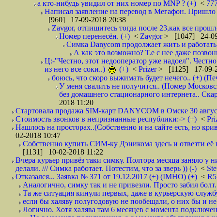
а кто-нибудь увидил от них номер по MNP ? (+)
<
77
Написал заявление на перевод в Мегафон. Пришло 
[960] 17-09-2018 20:38
Zavgor, отпишитесь тогда после 23,как все прошло
Номер перенесён. (+)
<
Zavgor
> [1047] 24-09
Симка Danycom продолжает жить и работать 
А как это возможно? Т.е с нее даже позвон
Ц:-"Честно, этот недооператор уже надоел". Честно
из него все соки..)
(+)
<
Prizer
> [1125] 17-09-2
боюсь, что скоро выжимать будет нечего.. (+) (Пе
У меня свалить не получится.. (Номер Московс
без домашнего стационарного интернета.. Ск
2018 11:20
Стартовала продажа SIM-карт DANYCOM в Омске 30 августа 
Стоимость звонков в непризнанные республики:-> (+)
<
Pri
Нашлось на просторах..(Собственно и на сайте есть, но криво. А наро
02-2018 10:47
Собственно купить СИМ-ку Дэникома здесь и отвезти её в
[1131] 10-02-2018 11:22
Вчера курьер привёз таки симку. Полтора месяца заняло у н
делали. /// Симка работает. Потестим, что за зверь )) (-)
<
St
Отказался... Заявка № 371 от 19.12.2017 (+) (IMHO) (+)
<
R
Аналогично, симку так и не привезли. Просто забил болт. 
Та же ситуация кинули первых, даже в курьерскую службу
если бы халяву полугодовую не пообещали, о них бы и не
Логично. Хотя халява там 6 месяцев с момента подключени