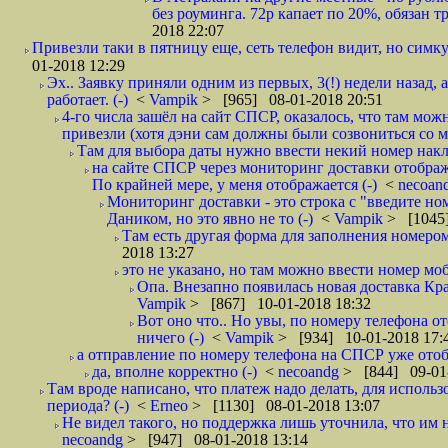
без роуминга. 72р капает по 20%, обязан т
2018 22:07
Привезли таки в пятницу еще, сеть телефон видит, но симку
01-2018 12:29
Эх.. Заявку приняли одним из первых, 3(!) недели назад, 
работает. (-)
<
Vampik
> [965] 08-01-2018 20:51
4-го числа зашёл на сайт СПСР, оказалось, что там мож
привезли (хотя дэни сам должны были созвониться со мн
Там для выбора даты нужно ввести некий номер накла
на сайте СПСР через мониторинг доставки отображ
По крайней мере, у меня отображается (-)
<
necoan
Мониторинг доставки - это строка с "введите но
Даником, но это явно не то (-)
<
Vampik
> [1045]
Там есть другая форма для заполнения номером 
2018 13:27
это не указано, но там можно ввести номер моб
Опа. Внезапно появилась новая доставка Кра
Vampik
> [867] 10-01-2018 18:32
Вот оно что.. Но увы, по номеру телефона о
ничего (-)
<
Vampik
> [934] 10-01-2018 17:
а отправление по номеру телефона на СПСР уже отоб
да, вполне корректно (-)
<
necoandg
> [844] 09-01
Там вроде написано, что платеж надо делать, для использ
периода? (-)
<
Erneo
> [1130] 08-01-2018 13:07
Не видел такого, но поддержка лишь уточнила, что им 
necoandg
> [947] 08-01-2018 13:14