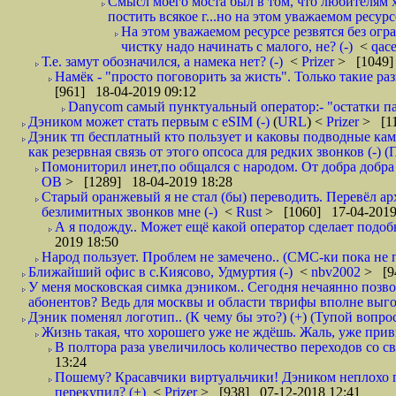
Смысл моего моста был в том, что любителям х
постить всякое г...но на этом уважаемом ресурсе.
На этом уважаемом ресурсе резвятся без огр
чистку надо начинать с малого, не? (-)
<
qac
Т.е. замут обозначился, а намека нет? (-)
<
Prizer
> [1049]
Намёк - "просто поговорить за жисть". Только такие ра
[961] 18-04-2019 09:12
Danycom самый пунктуальный оператор:- "остатки па
Дэником может стать первым с еSIM (-)
(
URL
) <
Prizer
> [11
Дэник тп бесплатный кто пользует и каковы подводные кам
как резервная связь от этого опсоса для редких звонков (-) (
Помониторил инет,по общался с народом. От добра добра 
ОВ
> [1289] 18-04-2019 18:28
Старый оранжевый я не стал (бы) переводить. Перевёл а
безлимитных звонков мне (-)
<
Rust
> [1060] 17-04-2019
А я подожду.. Может ещё какой оператор сделает подо
2019 18:50
Народ пользует. Проблем не замечено.. (СМС-ки пока не п
Ближайший офис в с.Киясово, Удмуртия (-)
<
nbv2002
> [9
У меня московская симка дэником.. Сегодня нечаянно позво
абонентов? Ведь для москвы и области тврифы вполне выго
Дэник поменял логотип.. (К чему бы это?) (+) (Тупой вопро
Жизнь такая, что хорошего уже не ждёшь. Жаль, уже привы
В полтора раза увеличилось количество переходов со
13:24
Пошему? Красавчики виртуальчики! Дэником неплохо п
перекупил? (+)
<
Prizer
> [938] 07-12-2018 12:41