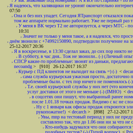
У вас знакомые под номерами? А я все по старинке - по 
Я надеюсь, что халявщики не уронят окончательно интернет 
07:50
Она и без них упадет. Сегодня ЯТранспорт отказался пока
том же аппарате нормально работает. Уже не первый раз т
У меня в ВК через Т2 не авторизуется, а через МТС - 
10:31
Значит не только у меня такое, а я надеялся, что просто
днём звонили с +74992150890, подтвердили получение на зав
25-12-2017 20:36
Я в воскресенье, в 13:30 сделал заказ, до сих пор никто н
В субботу, в час дня.. Тож не звонили.. (-) (Личный опы
СПСР какие-то проблемные: звонят из даньки, предлагают 
necoandg
> [910] 26-12-2017 16:37
Курьер с ПД клиентов не выходит на связь =) (-)
<
deca
сама служба курьерская ужасная просто, достаточно п
проблемные были. с тех пор ничего не поменялось (-)
Т.е. своей курьерской службы у них нет (что коне
услуг доставки от этого не меньше (-) (IMHO)
<
de
в соцсетях они пишут, что выбранный ранее ном
после 1.01.18 точках продаж. Видимо с кс не сло
Ну с 1 января как офисы продаж откроются эли
рукопожатие!)
<
decarch
> [898] 27-12-2017 1
Увы, mnp на тестовый период у них не преду
составлено так, что до 1.06 они ни за что не 
Кто-нибудь задумался что они собираются
подобных тестов? (-) (Тупой вопрос)
<
Pri