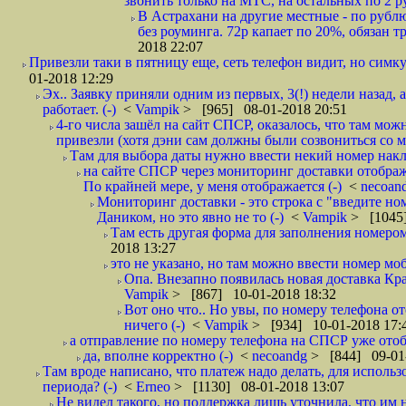
звонить только на МТС, на остальных по 2 руб
В Астрахани на другие местные - по рубл
без роуминга. 72р капает по 20%, обязан т
2018 22:07
Привезли таки в пятницу еще, сеть телефон видит, но симку
01-2018 12:29
Эх.. Заявку приняли одним из первых, 3(!) недели назад, 
работает. (-)
<
Vampik
> [965] 08-01-2018 20:51
4-го числа зашёл на сайт СПСР, оказалось, что там мож
привезли (хотя дэни сам должны были созвониться со мн
Там для выбора даты нужно ввести некий номер накла
на сайте СПСР через мониторинг доставки отображ
По крайней мере, у меня отображается (-)
<
necoan
Мониторинг доставки - это строка с "введите но
Даником, но это явно не то (-)
<
Vampik
> [1045]
Там есть другая форма для заполнения номером 
2018 13:27
это не указано, но там можно ввести номер моб
Опа. Внезапно появилась новая доставка Кра
Vampik
> [867] 10-01-2018 18:32
Вот оно что.. Но увы, по номеру телефона о
ничего (-)
<
Vampik
> [934] 10-01-2018 17:
а отправление по номеру телефона на СПСР уже отоб
да, вполне корректно (-)
<
necoandg
> [844] 09-01
Там вроде написано, что платеж надо делать, для использ
периода? (-)
<
Erneo
> [1130] 08-01-2018 13:07
Не видел такого, но поддержка лишь уточнила, что им 