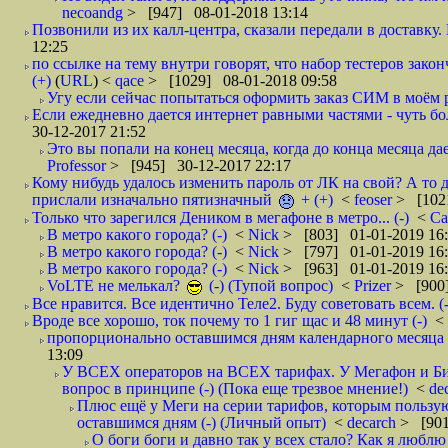
necoandg
> [947] 08-01-2018 13:14
Позвонили из их калл-центра, сказали передали в доставку. И
12:25
по ссылке на тему внутри говорят, что набор тестеров зак
(+)
(
URL
) <
qace
> [1029] 08-01-2018 09:58
Угу если сейчас попытаться оформить заказ СИМ в моём р
Если ежедневно дается интернет равными частями - чуть боле
30-12-2017 21:52
Это вы попали на конец месяца, когда до конца месяца дае
Professor
> [945] 30-12-2017 22:17
Кому нибудь удалось изменить пароль от ЛК на свой? А то 
прислали изначально пятизначный
+ (+)
<
feoser
> [102
Только что зарегился Деником в мегафоне в метро... (-)
<
С
В метро какого города? (-)
<
Nick
> [803] 01-01-2019 16
В метро какого города? (-)
<
Nick
> [797] 01-01-2019 16
В метро какого города? (-)
<
Nick
> [963] 01-01-2019 16
VoLTE не мелькал?
(-) (Тупой вопрос)
<
Prizer
> [900]
Все нравится. Все идентично Теле2. Буду советовать всем. (-
Вроде все хорошо, ток почему то 1 гиг щас и 48 минут (-)
<
пропорционально оставшимся дням календарного месяца в
13:09
У ВСЕХ операторов на ВСЕХ тарифах. У Мегафон и Би 
вопрос в принципе (-) (Пока еще трезвое мнение!)
<
de
Плюс ещё у Меги на серии тарифов, которым пользую
оставшимся дням (-) (Личный опыт)
<
decarch
> [901
О боги боги и давно так у всех стало? Как я люблю 