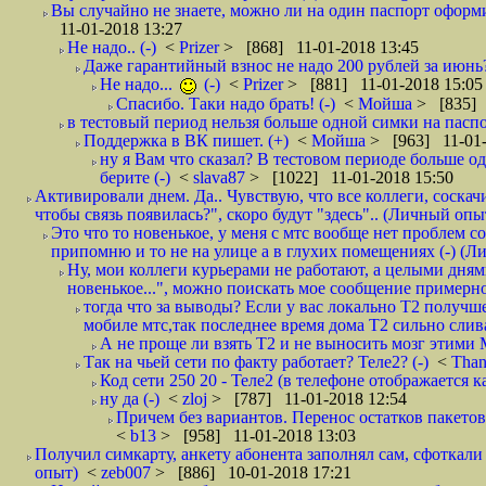
Вы случайно не знаете, можно ли на один паспорт оформи
11-01-2018 13:27
Не надо.. (-)
<
Prizer
> [868] 11-01-2018 13:45
Даже гарантийный взнос не надо 200 рублей за июнь?
Не надо...
(-)
<
Prizer
> [881] 11-01-2018 15:05
Спасибо. Таки надо брать! (-)
<
Мойша
> [835] 
в тестовый период нельзя больше одной симки на паспор
Поддержка в ВК пишет. (+)
<
Мойша
> [963] 11-01-
ну я Вам что сказал? В тестовом периоде больше одн
берите (-)
<
slava87
> [1022] 11-01-2018 15:50
Активировали днем. Да.. Чувствую, что все коллеги, соска
чтобы связь появилась?", скоро будут "здесь".. (Личный опыт
Это что то новенькое, у меня с мтс вообще нет проблем с
припомню и то не на улице а в глухих помещениях (-) (
Ну, мои коллеги курьерами не работают, а целыми днями
новенькое...", можно поискать мое сообщение примерно 
тогда что за выводы? Если у вас локально Т2 получше
мобиле мтс,так последнее время дома Т2 сильно слива
А не проще ли взять Т2 и не выносить мозг этими
Так на чьей сети по факту работает? Теле2? (-)
<
Tha
Код сети 250 20 - Теле2 (в телефоне отображается
ну да (-)
<
zloj
> [787] 11-01-2018 12:54
Причем без вариантов. Перенос остатков пакетов
<
b13
> [958] 11-01-2018 13:03
Получил симкарту, анкету абонента заполнял сам, сфоткали 
опыт)
<
zeb007
> [886] 10-01-2018 17:21