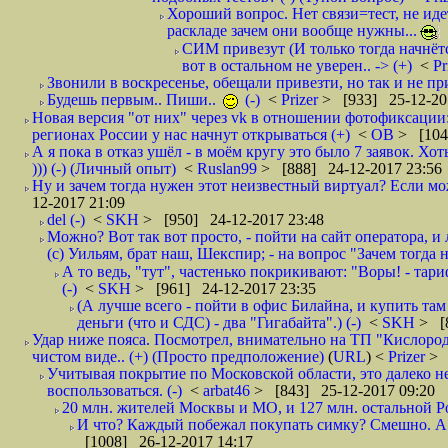
Хороший вопрос. Нет связи=тест, не идет
раскладе зачем они вообще нужны...
СИМ привезут (И только тогда начнётся
вот в остальном не уверен.. -> (+)
<
Pr
Звонили в воскресенье, обещали привезти, но так и не при
Будешь первым.. Пиши..
(-)
<
Prizer
> [933] 25-12-20
Новая версия "от них" через vk в отношении фотофиксаци
регионах России у нас начнут открываться (+)
<
ОВ
> [104
А я пока в отказ ушёл - в моём кругу это было 7 заявок. Х
))) (-) (Личный опыт)
<
Ruslan99
> [888] 24-12-2017 23:56
Ну и зачем тогда нужен этот неизвестный виртуал? Если м
12-2017 21:09
del (-)
<
SKH
> [950] 24-12-2017 23:48
Можно? Вот так вот просто, - пойти на сайт оператора, и л
(с) Уильям, брат наш, Шекспир; - на вопрос "Зачем тогда 
А то ведь, "тут", частенько покрикивают: "Воры! - тариф-
(-)
<
SKH
> [961] 24-12-2017 23:35
(А лучше всего - пойти в офис Билайна, и купить там 
деньги (что и СДС) - два "Гигабайта".) (-)
<
SKH
> [
Удар ниже пояса. Посмотрел, внимательно на ТП "Кислород"
чистом виде.. (+) (Просто предположение)
(
URL
) <
Prizer
> 
Учитывая покрытие по Московской области, это далеко н
воспользоваться. (-)
<
arbat46
> [843] 25-12-2017 09:20
20 млн. жителей Москвы и МО, и 127 млн. остальной Рос
И что? Каждый побежал покупать симку? Смешно. А вт
[1008] 26-12-2017 14:17