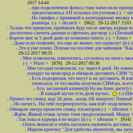
2017 14:44
при подключении флекса тоже начислили пропорц
предоставлять,а АП осталась посуточная (-)
<
sl
На тарифах с привязкой к календарному месяцу 
разницы. (-)
<
decarch
> [962] 29-12-2017 15:01
Только что привезли, пробовать буду после завтра, курьер н
достаточно сличить данные и сфоткать договор. (-) (Личный 
Короче мне за 5 дней даже не позвонил никто. (-)
<
Erneo
>
Даже если позвонят, это еще не значит, что привезут ))) (-)
Это я уже понял. Похоже на пособие для чайников "Как о
29-12-2017 09:35
Мне позвонили, извинились, сослались на много заказ
(-)
<
Prizer
> [878] 29-12-2017 09:36
Мне сегодня позвонили, т.е. через 6 дней. Не изв
попадут на межгород и обещали доставить СИМ "где
Есть подозрения, что могут и не доставить. И взят
отписался, те что якобы получили СИМ-ки, всего 
Ага, засланный казачек))) Ну вы блин даете)) (-
В каждой шутке есть доля шутки..
(-) (Ш
Привез чел симку, жду 2й день , когда АК ивируют. Первый р
Но ничего.. На тебе потренеруются, нам влёт подключать б
Обещали завтра привезти симку, посмотрим (-)
<
xReason
>
Ждём. Живой отзыв лучше тонн предположений. Морду ли
Так пока и курьера я не видел ))) (-)
<
xReason
> [934] 
Опять звонили и опять пытались назначить доставку. 
Маразм крепчал: "Для удобства абонентов, мы запу