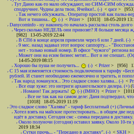
Тут Даню как-то мало обсуждают, но СИМ-СИМ обсуждали 
сподручнее. Чудны дела твои, Ячейки!.. (-)
<
qace
> [953]
Так нечего обсужжать.. Оператор простой как палка-верё
Вот и тишина..
(-)
<
Prizer
> [1013] 18-05-2019 13:
Danycominfo - ну наконец-то началась рассылка столь дол
Через сколько НЕДЕЛЬ они привозят? Я больше месяца жду,
[982] 13-05-2019 22:44
В СПб в конце апреля привезли через 6 или 7 дней. (-)
9 мес. назад задавал этот вопрос саппорту... - "Восст
нет - только новый номер. В офисе "чужого" региона во
Может они на есим бизнес метят... Вот и не спешат.. (О
14-05-2019 08:15
Хорошо бы пуша не получить...
(-)
<
Prizer
> [956] 13
С 15 мая изменяется стоимость подключения к тарифу «Бесп
рублей. И станет необходимо ежемесячно и тратить, и попол
Так народ ломанулся... Это сладкое слово халява... (-)
<
Pr
Все еще хуже: это интриги архангельского дилера. (+)
(
Номанн! Так держать!
(-) (IMHO)
<
Prizer
> [1011
Все не так как на самом деле: Даня подтвердил, чт
[1018] 18-05-2019 11:19
Это сладкое слово "Халява" - тариф Бесплатный (+) (Личны
Хотел взять на майские протестировать... в общем две не
идёт в доставку. Сегодня смс - симка передана в доставку.
Около полуночи (сегодня) оставил заявку. Около 10-ти у
2019 18:34
Сутки прочь... - "Передано в доставку". (-)
<
SKH
> 