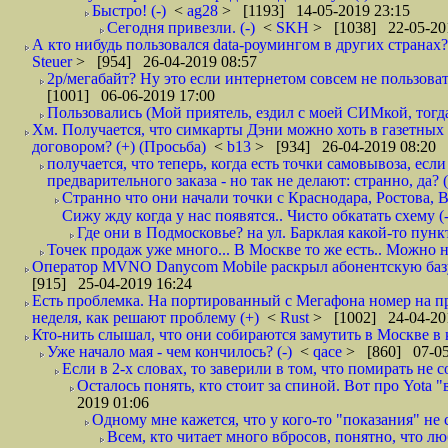
Быстро! (-)
<
ag28
> [1193] 14-05-2019 23:15
Сегодня привезли. (-)
<
SKH
> [1038] 22-05-20
А кто нибудь пользовался data-роумингом в других странах?
Steuer
> [954] 26-04-2019 08:57
2р/мегабайт? Ну это если интернетом совсем не пользовать
[1001] 06-06-2019 17:00
Пользовались (Мой приятель, ездил с моей СИМкой, тогд
Хм. Получается, что симкарты Дэни можно хоть в газетных к
договором? (+) (Просьба)
<
b13
> [934] 26-04-2019 08:20
получается, что теперь, когда есть точки самовывоза, есл
предварительного заказа - но так не делают: странно, да? (
Странно что они начали точки с Краснодара, Ростова,
Сижу жду когда у нас появятся.. Чисто обкатать схему (-
Где они в Подмосковье? на ул. Барклая какой-то пункт
Точек продаж уже много... В Москве то же есть.. Можно на
Оператор MVNO Danycom Mobile раскрыл абонентскую базу.
[915] 25-04-2019 16:24
Есть проблемка. На портированный с Мегафона номер на при
неделя, как решают проблему (+)
<
Rust
> [1002] 24-04-20
Кто-нить слышал, что они собираются замутить в Москве в к
Уже начало мая - чем кончилось? (-)
<
qace
> [860] 07-05
Если в 2-х словах, то заверили в том, что помирать не с
Осталось понять, кто стоит за спиной. Вот про Yota "
2019 01:06
Одному мне кажется, что у кого-то "показания" не с
Всем, кто читает много вбросов, понятно, что люб