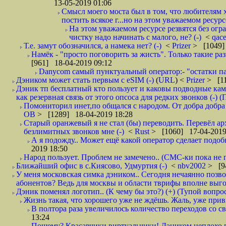
13-05-2019 01:06
Смысл моего моста был в том, что любителям х
постить всякое г...но на этом уважаемом ресурсе.
На этом уважаемом ресурсе резвятся без огр
чистку надо начинать с малого, не? (-)
<
qac
Т.е. замут обозначился, а намека нет? (-)
<
Prizer
> [1049]
Намёк - "просто поговорить за жисть". Только такие ра
[961] 18-04-2019 09:12
Danycom самый пунктуальный оператор:- "остатки па
Дэником может стать первым с еSIM (-)
(
URL
) <
Prizer
> [11
Дэник тп бесплатный кто пользует и каковы подводные кам
как резервная связь от этого опсоса для редких звонков (-) (
Помониторил инет,по общался с народом. От добра добра 
ОВ
> [1289] 18-04-2019 18:28
Старый оранжевый я не стал (бы) переводить. Перевёл а
безлимитных звонков мне (-)
<
Rust
> [1060] 17-04-2019
А я подожду.. Может ещё какой оператор сделает подо
2019 18:50
Народ пользует. Проблем не замечено.. (СМС-ки пока не п
Ближайший офис в с.Киясово, Удмуртия (-)
<
nbv2002
> [9
У меня московская симка дэником.. Сегодня нечаянно позво
абонентов? Ведь для москвы и области тврифы вполне выго
Дэник поменял логотип.. (К чему бы это?) (+) (Тупой вопро
Жизнь такая, что хорошего уже не ждёшь. Жаль, уже привы
В полтора раза увеличилось количество переходов со
13:24
Пошему? Красавчики виртуальчики! Дэником неплохо п