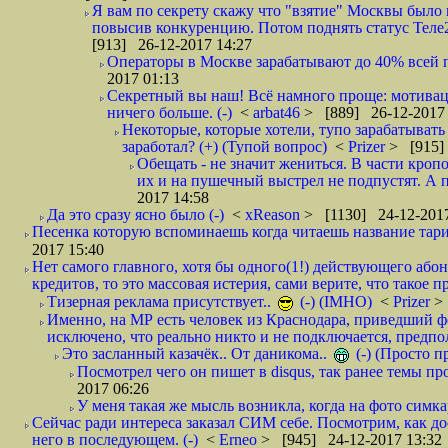
Я вам по секрету скажу что "взятие" Москвы было 
повысив конкуренцию. Потом поднять статус Теле2 
[913] 26-12-2017 14:27
Операторы в Москве зарабатывают до 40% всей пр
2017 01:13
Секретный вы наш! Всё намного проще: мотиваци
ничего больше. (-)
<
arbat46
> [889] 26-12-2017 
Некоторые, которые хотели, тупо зарабатывать 
заработал? (+) (Тупой вопрос)
<
Prizer
> [915]
Обещать - не значит жениться. В части кропо
их и на пушечный выстрел не подпустят. А п
2017 14:58
Да это сразу ясно было (-)
<
xReason
> [1130] 24-12-2017
Песенка которую вспоминаешь когда читаешь название тар
2017 15:40
Нет самого главного, хотя бы одного(1!) действующего абон
кредитов, то это массовая истерия, сами верите, что такое п
Тизерная реклама присутствует..
(-) (IMHO)
<
Prizer
>
Именно, на МР есть человек из Краснодара, приведший ф
исключено, что реально никто и не подключается, предпол
Это засланный казачёк.. От даникома..
(-) (Просто 
Посмотрел чего он пишет в disqus, так ранее темы пр
2017 06:26
У меня такая же мысль возникла, когда на фото симкар
Сейчас ради интереса заказал СИМ себе. Посмотрим, как д
него в последующем. (-)
<
Erneo
> [945] 24-12-2017 13:32