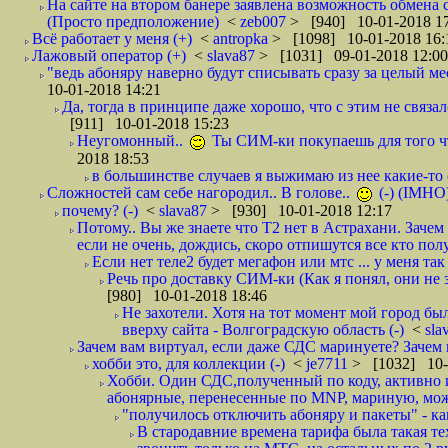
На сайте на втором банере заявлена возможность обмена 
(Просто предположение)
<
zeb007
> [940] 10-01-2018 1
Всё работает у меня (+)
<
antropka
> [1098] 10-01-2018 16:
Лажовый оператор (+)
<
slava87
> [1031] 09-01-2018 12:00
"ведь абоняру наверно будут списывать сразу за целый мес
10-01-2018 14:21
Да, тогда в принципе даже хорошо, что с этим не связал
[911] 10-01-2018 15:23
Неугомонный..
Ты СИМ-ки покупаешь для того ч
2018 18:53
в большинстве случаев я выжимаю из нее какие-то со
Сложностей сам себе нагородил.. В голове..
(-) (IMHO
почему? (-)
<
slava87
> [930] 10-01-2018 12:17
Потому.. Вы же знаете что Т2 нет в Астрахани. Зачем
если не очень, дождись, скоро отпишутся все кто полу
Если нет теле2 будет мегафон или мтс ... у меня так 
Речь про доставку СИМ-ки (Как я понял, они не з
[980] 10-01-2018 18:46
Не захотели. Хотя на тот момент мой город бы
вверху сайта - Волгоградскую область (-)
<
sla
Зачем вам виртуал, если даже СДС маринуете? Зачем 
хобби это, для коллекции (-)
<
je7711
> [1032] 10-
Хобби. Один СДС,полученный по коду, активно и
абонярные, перенесенные по MNP, мариную, може
"получилось отключить абоняру и пакеты" - как
В стародавние времена тарифа была такая те