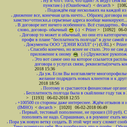
Ну и что с того, что один? А ведут себя 
пунктам (-) (Ошибочка!)
<
decarch
> [1082
Подождём еще нескольких на каждой из 
движение все, конечная цель ничто... Образец договора н
хамство=отписки,а серьезные адреса вообще манкируют...
В договоре нет ничего особенного. Всё стандартно.. Фот
слово, договор- обычный
(-)
<
Prizer
> [1092] 06-0
Договор то может и обычный, но они его категоричес
профи в плане "бесплатность полгода" в духе самой 
Документы ООО "ДЭНИ КОЛЛ" (+)
(
URL
) <
Prize
Спасибо конечно, но яснее не стало. Это не сам
приложение к оному
(-) (Дружеское рукопож
Это вот самое оно на которое ссылается распл
договора о услугах связи, реквизиты(печать ко
2018 15:36
Да уж. Если Вы возглавляете многопрофиль
желание подрядить новых клиентов и к други
2018 18:56
Поэтому и срастаются финансовые организа
Бесплатность полгода была в скайлинке году так в
> [1193] 06-02-2018 12:55
+100500 со стороны даже интереснее. Ждём отзывов и и
(IMHO)
<
decarch
> [1020] 06-02-2018 06:49
Первый, тестовый пополнение, не прошел (10 руб). Сд
пополнять не надо. Спрашиваю, а в роуминг ехать мо
Пора уж новую ветку создать. В этой черт ногу сломит сооб
Тема исчерпала себя. Все разобрались что и почём... О