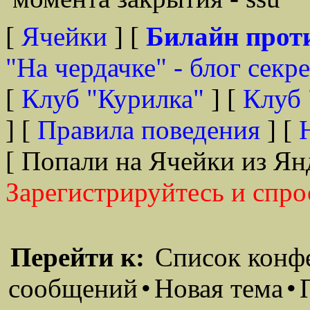
[
Ячейки
] [
Билайн прот
"На чердачке" - блог секр
[
Клуб "Курилка"
] [
Клуб 
] [
Правила поведения
] [
[ Попали на Ячейки из Ян
Зарегистрируйтесь и спро
Перейти к:
Список конф
сообщений
•
Новая тема
•