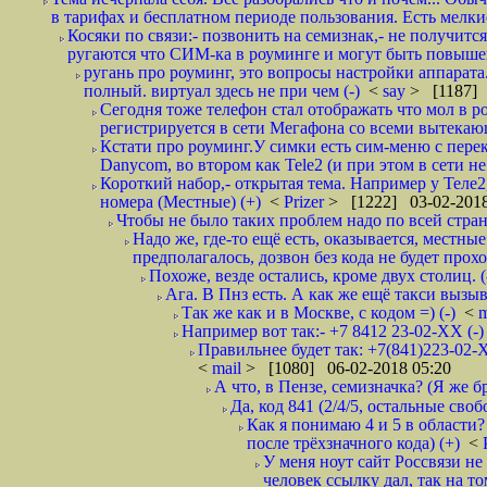
в тарифах и бесплатном периоде пользования. Есть мелкие
Косяки по связи:- позвонить на семизнак,- не получится
ругаются что СИМ-ка в роуминге и могут быть повышен
ругань про роуминг, это вопросы настройки аппарата
полный. виртуал здесь не при чем (-)
<
say
> [1187] 
Сегодня тоже телефон стал отображать что мол в р
регистрируется в сети Мегафона со всеми вытекаю
Кстати про роуминг.У симки есть сим-меню с пере
Danycom, во втором как Tele2 (и при этом в сети не 
Короткий набор,- открытая тема. Например у Теле2
номера (Местные) (+)
<
Prizer
> [1222] 03-02-2018
Чтобы не было таких проблем надо по всей стране
Надо же, где-то ещё есть, оказывается, местны
предполагалось, дозвон без кода не будет проход
Похоже, везде остались, кроме двух столиц. 
Ага. В Пнз есть. А как же ещё такси вызыв
Так же как и в Москве, с кодом =) (-)
<
m
Например вот так:- +7 8412 23-02-ХХ (-
Правильнее будет так: +7(841)223-02-Х
<
mail
> [1080] 06-02-2018 05:20
А что, в Пензе, семизначка? (Я же бр
Да, код 841 (2/4/5, остальные сво
Как я понимаю 4 и 5 в области?
после трёхзначного кода) (+)
<
У меня ноут сайт Россвязи не
человек ссылку дал, так на то