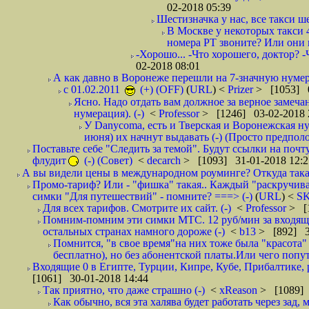
02-2018 05:39
Шестизначка у нас, все такси ш
В Москве у некоторых такси 
номера РТ звоните? Или они в
-Хорошо... -Что хорошего, доктор? -
02-2018 08:01
А как давно в Воронеже перешли на 7-значную нумер
с 01.02.2011
(+) (OFF)
(
URL
) <
Prizer
> [1053] 0
Ясно. Надо отдать вам должное за верное замечан
нумерация). (-)
<
Professor
> [1246] 03-02-2018 
У Danycoma, есть и Тверская и Воронежская ну
июня) их начнут выдавать (-) (Просто предпол
Поставьте себе "Следить за темой". Будут ссылки на почт
флудит
(-) (Совет)
<
decarch
> [1093] 31-01-2018 12:2
А вы видели цены в международном роуминге? Откуда такая
Промо-тариф? Или - "фишка" такая.. Каждый "раскручивае
симки "Для путешествий" - помните? ===> (-)
(
URL
) <
S
Для всех тарифов. Смотрите их сайт. (-)
<
Professor
> [
Помним-помним эти симки МТС. 12 руб/мин за входящие и
остальных странах намного дороже (-)
<
b13
> [892] 3
Помнится, "в свое время"на них тоже была "красота
бесплатно), но без абонентской платы.Или чего попут
Входящие 0 в Египте, Турции, Кипре, Кубе, Прибалтике, р
[1061] 30-01-2018 14:44
Так приятно, что даже страшно (-)
<
xReason
> [1089] 
Как обычно, вся эта халява будет работать через зад