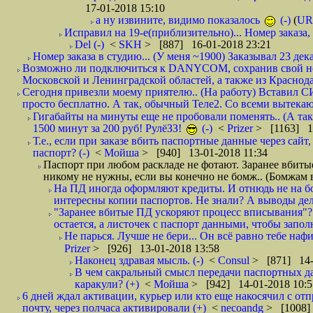
17-01-2018 15:10
а ну извините, видимо показалось
(-)
(
UR
Исправил на 19-е(приблизительно)... Номер заказа, 
Del (-)
<
SKH
> [887] 16-01-2018 23:21
Номер заказа в студию... (У меня ~1900) Заказывал 23 дека
Возможно ли подключиться к DANYCOM, сохранив свой номе
Московской и Ленинградской областей, а также из Краснода
Сегодня привезли моему приятелю.. (На работу) Вставил СИ
просто бесплатно. А так, обычный Теле2. Со всеми вытек
Гигабайты на минуты еще не пробовали поменять.. (А та
1500 минут за 200 руб! РулёЗЗ!
(-)
<
Prizer
> [1163] 1
Т.е., если при заказе вбить паспортные данные через сай
паспорт? (-)
<
Мойша
> [940] 13-01-2018 11:34
Паспорт при любом раскладе не фотают. Заранее вбит
никому не нужны, если вы конечно не бомж.. (Бомжам в
На ПД иногда оформляют кредиты. И отнюдь не на б
интересны копии паспортов. Не знали? А выводы дела
"Заранее вбитые ПД ускоряют процесс вписывания"?
остается, а листочек с паспорт данными, чтобы заполн
Не парься. Лучше не бери... Он всё равно тебе нафи
Prizer
> [926] 13-01-2018 13:58
Наконец здравая мысль. (-)
<
Consul
> [871] 14-
В чем сакральный смысл передачи паспортных да
каракули? (+)
<
Мойша
> [942] 14-01-2018 10:5
6 дней ждал активации, курьер или кто еще накосячил с от
почту, через полчаса активировали (+)
<
necoandg
> [1008]