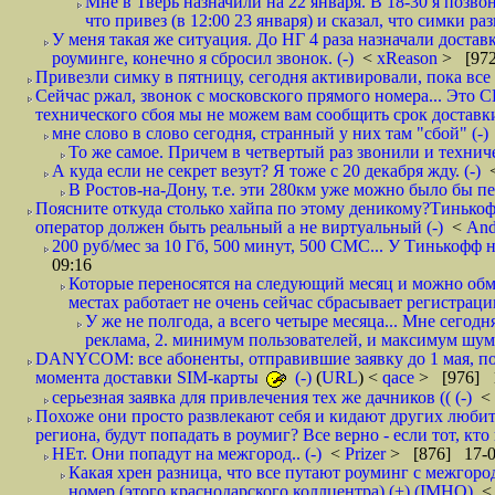
Мне в Тверь назначили на 22 января. В 18-30 я позво
что привез (в 12:00 23 января) и сказал, что симки раз
У меня такая же ситуация. До НГ 4 раза назначали доставк
роуминге, конечно я сбросил звонок. (-)
<
xReason
> [972
Привезли симку в пятницу, сегодня активировали, пока все 
Сейчас ржал, звонок с московского прямого номера... Это С
технического сбоя мы не можем вам сообщить срок доставки
мне слово в слово сегодня, странный у них там "сбой" (-)
То же самое. Причем в четвертый раз звонили и техниче
А куда если не секрет везут? Я тоже с 20 декабря жду. (-)
В Ростов-на-Дону, т.е. эти 280км уже можно было бы пеш
Поясните откуда столько хайпа по этому деникому?Тинькоф
оператор должен быть реальный а не виртуальный (-)
<
And
200 руб/мес за 10 Гб, 500 минут, 500 СМС... У Тинькофф не
09:16
Которые переносятся на следующий месяц и можно обмен
местах работает не очень сейчас сбрасывает регистрацию
У же не полгода, а всего четыре месяца... Мне сегод
реклама, 2. минимум пользователей, и максимум шума.
DANYCOM: все абоненты, отправившие заявку до 1 мая, пол
момента доставки SIM-карты
(-)
(
URL
) <
qace
> [976] 1
серьезная заявка для привлечения тех же дачников (( (-)
<
Похоже они просто развлекают себя и кидают других любител
региона, будут попадать в роумиг? Все верно - если тот, кто вам звони 
НЕт. Они попадут на межгород.. (-)
<
Prizer
> [876] 17-0
Какая хрен разница, что все путают роуминг с межгор
номер (этого краснодарского коллцентра) (+) (IMHO)