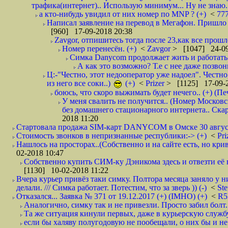
трафика(интернет).. Использую минимум... Ну не знаю..
а кто-нибудь увидил от них номер по MNP ? (+)
<
77
Написал заявление на перевод в Мегафон. Пришло 
[960] 17-09-2018 20:38
Zavgor, отпишитесь тогда после 23,как все прошло
Номер перенесён. (+)
<
Zavgor
> [1047] 24-09
Симка Danycom продолжает жить и работать 
А как это возможно? Т.е с нее даже позвон
Ц:-"Честно, этот недооператор уже надоел". Честно
из него все соки..)
(+)
<
Prizer
> [1125] 17-09-2
боюсь, что скоро выжимать будет нечего.. (+) (Пе
У меня свалить не получится.. (Номер Московс
без домашнего стационарного интернета.. Ск
2018 11:20
Стартовала продажа SIM-карт DANYCOM в Омске 30 августа 
Стоимость звонков в непризнанные республики:-> (+)
<
Pri
Нашлось на просторах..(Собственно и на сайте есть, но криво. А наро
02-2018 10:47
Собственно купить СИМ-ку Дэникома здесь и отвезти её в
[1130] 10-02-2018 11:22
Вчера курьер привёз таки симку. Полтора месяца заняло у н
делали. /// Симка работает. Потестим, что за зверь )) (-)
<
St
Отказался... Заявка № 371 от 19.12.2017 (+) (IMHO) (+)
<
R
Аналогично, симку так и не привезли. Просто забил болт. 
Та же ситуация кинули первых, даже в курьерскую службу
если бы халяву полугодовую не пообещали, о них бы и не