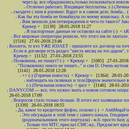
через ip, все обрадовались,только пользоваться нево
Отлично работает. Входящие бесплатны. (-) (Личн
съездите с ним в роуминг. Вдруг и в самом деле, бомба... (
Как бы эта бомба не бомабнула по моему кошельку. А си
Вам звонили для потверждения и чего-то такого? Зака
Крекер
> [1139] 28-01-2018 11:27
Я паспортные данные не оставлял на сайте (-)
<
xR
Все мировые операторы решили, что этого им не хватало 
[1516] 27-01-2018 23:46
Коллеги, те кто УЖЕ ЮЗАЕТ - пришлите их договор на почту
Если в договоре есть раздел "шесть месяц на это даром", т
Крекер
> [1132] 27-01-2018 23:55
Полковник, не пишут? (-)
<
Крекер
> [1085] 27-01-2018
"Полковнику никто не пишет..." и сам D. Очень мутная
[1141] 28-01-2018 12:28
++ (-) (Горячая новость)
<
Крекер
> [1364] 28-01-20
наблюдать на склянках и теле2форум значительно в
(-) (Печальная новость)
<
qace
> [1146] 28-01-2018
DANYCOM — все, что нужно знать о новом сотовом опера
26-01-2018 17:09
Вопросов стало только больше. В итоге все халявщики по
[1339] 26-01-2018 18:55
Да, какое то кредитное фуфло, похоже (-)
<
AntiMegaF
Это обсуждали в этой теме с самого начала. Гендире
(родоначальников этого виртуала) - м.б. просто базу 
Только что МТС прислал СМС-ку.. Предлагает кре