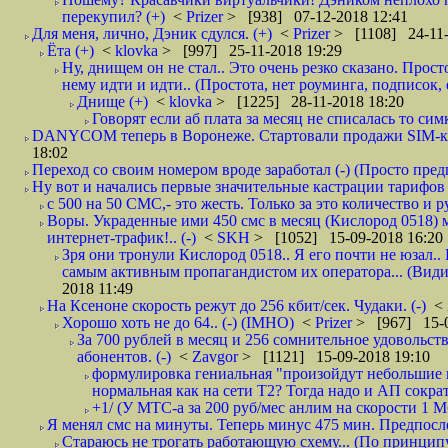
перекупил? (+)
<
Prizer
> [938] 07-12-2018 12:41
Для меня, лично, Дэник сдулся. (+)
<
Prizer
> [1108] 24-11-
Ёта (+)
<
klovka
> [997] 25-11-2018 19:29
Ну, днищем он не стал.. Это очень резко сказано. Прос
нему идти и идти.. (Простота, нет роуминга, подписок
Днище (+)
<
klovka
> [1225] 28-11-2018 18:20
Говорят если аб плата за месяц не списалась то симк
DANYCOM теперь в Воронеже. Стартовали продажи SIM-карт
18:02
Переход со своим номером вроде заработал (-) (Просто пре
Ну вот и начались первые значительные кастрации тарифов 
с 500 на 50 СМС,- это жесть. Только за это количество и ру
Воры. Украденные ими 450 смс в месяц (Кислород 0518) 
интернет-трафик!.. (-)
<
SKH
> [1052] 15-09-2018 16:20
Зря они тронули Кислород 0518.. Я его почти не юзал.. 
самым активным пропагандистом их оператора... (Видим
2018 11:49
На Ксеноне скорость режут до 256 кбит/сек. Чудаки. (-)
<
Хорошо хоть не до 64.. (-) (IMHO)
<
Prizer
> [967] 15-0
За 700 рублей в месяц и 256 сомнительное удовольст
абонентов. (-)
<
Zavgor
> [1121] 15-09-2018 19:10
формулировка гениальная "произойдут небольшие из
нормальная как на сети Т2? Тогда надо и АП сократ
+1/ (У МТС-а за 200 руб/мес анлим на скорости 1 Мб
Я менял смс на минуты. Теперь минус 475 мин. Предпослед
Стараюсь не трогать работающую схему... (По принципу