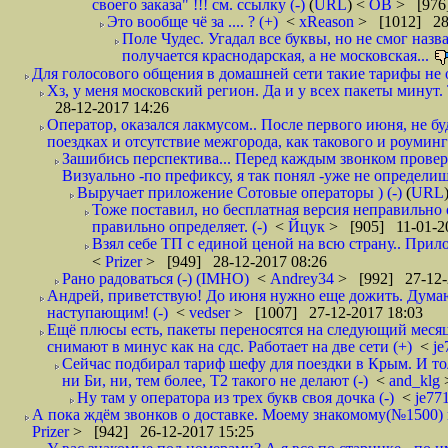
своего заказа" !!! см. ссылку (-)
(
URL
) <
ОВ
> [976
Это вообще чё за .... ? (+)
<
xReason
> [1012] 28
Поле Чудес. Угадал все буквы, но не смог наз
получается краснодарская, а не московская...
Для голосового общения в домашней сети такие тарифы не о
Хз, у меня московский регион. Да и у всех пакеты минут. 
28-12-2017 14:26
Оператор, оказался лакмусом.. После первого июня, не бу
поездках и отсутствие межгорода, как такового и роуминга.
Зашибись перспектива... Перед каждым звонком проверят
Визуально -по префиксу, я так понял -уже не определи
Выручает приложение Сотовые операторы ) (-)
(
URL
Тоже поставил, но бесплатная версия неправильно
правильно определяет. (-)
<
Йцук
> [905] 11-01-2
Взял себе ТП с единой ценой на всю страну.. При
<
Prizer
> [949] 28-12-2017 08:26
Рано радоваться (-) (IMHO)
<
Andrey34
> [992] 27-12-
Андрей, приветствую! До июня нужно еще дожить. Думаю 
наступающим! (-)
<
vedser
> [1007] 27-12-2017 18:03
Ещё плюсы есть, пакеты переносятся на следующий месяц 
снимают в минус как на сдс. Работает на две сети (+)
<
j
Сейчас подбирал тариф шефу для поездки в Крым. И то
ни Би, ни, тем более, Т2 такого не делают (-)
<
and_klg
Ну там у оператора из трех букв своя дочка (-)
<
je77
А пока ждём звонков о доставке. Моему знакомому(№1500) поз
Prizer
> [942] 26-12-2017 15:25