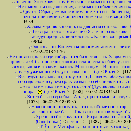
Логично. Хотя халява там 6 месяцев с момента подключени
Не с момента подключения, а с момента объявления о хал
Друзья! Обращаем ваше внимание, что все абоненты, 
бесплатной связи начинается с момента активации 
03:39
Халява хорошо конечно, но для меня есть большое 
Что страшного в этом сне? (Я лично развлекаюсь.
международных звонков взял.. Как в своё время
08:14
Однозначно. Копеечная экономия может вылезти
07-02-2018 21:56
Не понятно, как люди собираются бизнес делать. За два мес
привезли 01.02. после нескольких технических сбоев у дост
имхо, так все и задумывалось. Много шума. Из того что к
запуску уже многие будут наслышаны.. (-)
<
Prizer
> [112
Все будут наслышаны, что у этого Дынякома обслужива
гораздо сложнее, чем сразу создать о себе положительн
Это вы им такой имидж создаете? (Думаю люди сами оп
пиар...
(-)
<
Prizer
> [958] 06-02-2018 09:31
Хотел бы - создал бы... А так, просто мысли вслух 
[1073] 06-02-2018 09:35
Надо просто понимать, что подобные операторы 
мелкооптовые базы.. Таких операторов может быт
Хрень несёте какую-то... Я сравниваю с Йотой
(Ошибочка!)
<
decarch
> [1387] 06-02-2018 0
У Ёты и Мегафона,- один и тот же хозяин.. (-