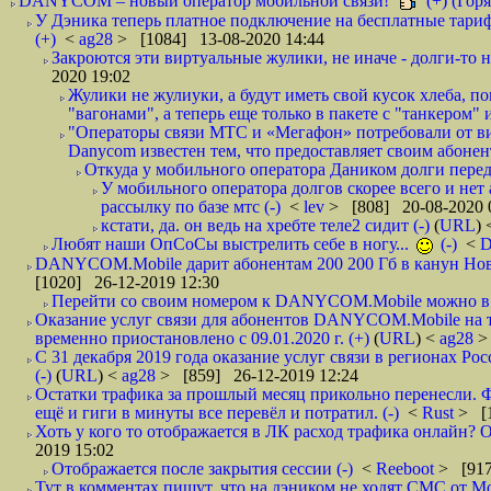
DANYCOM – новый оператор мобильной связи!
(+) (Горя
У Дэника теперь платное подключение на бесплатные тариф
(+)
<
ag28
> [1084] 13-08-2020 14:44
Закроются эти виртуальные жулики, не иначе - долги-то не
2020 19:02
Жулики не жулиуки, а будут иметь свой кусок хлеба, 
"вагонами", а теперь еще только в пакете с "танкером" и
"Операторы связи МТС и «Мегафон» потребовали от вир
Danycom известен тем, что предоставляет своим абонент
Откуда у мобильного оператора Даником долги перед
У мобильного оператора долгов скорее всего и нет
рассылку по базе мтс (-)
<
lev
> [808] 20-08-2020 
кстати, да. он ведь на хребте теле2 сидит (-)
(
URL
)
Любят наши ОпСоСы выстрелить себе в ногу...
(-)
<
DANYCOM.Mobile дарит абонентам 200 200 Гб в канун Нового
[1020] 26-12-2019 12:30
Перейти со своим номером к DANYCOM.Mobile можно в 5
Оказание услуг связи для абонентов DANYCOM.Mobile на 
временно приостановлено с 09.01.2020 г. (+)
(
URL
) <
ag28
>
С 31 декабря 2019 года оказание услуг связи в регионах Рос
(-)
(
URL
) <
ag28
> [859] 26-12-2019 12:24
Остатки трафика за прошлый месяц прикольно перенесли. Ф
ещё и гиги в минуты все перевёл и потратил. (-)
<
Rust
> [
Хоть у кого то отображается в ЛК расход трафика онлайн? О
2019 15:02
Отображается после закрытия сессии (-)
<
Reeboot
> [917
Тут в комментах пишут, что на дэником не ходят СМС от Мо