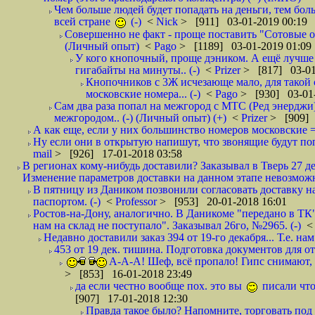
Чем больше людей будет попадать на деньги, тем бо
всей стране
(-)
<
Nick
> [911] 03-01-2019 00:19
Совершенно не факт - проще поставить "Сотовые опе
(Личный опыт)
<
Pago
> [1189] 03-01-2019 01:09
У кого кнопочный, проще дэником. А ещё лучше 
гигабайты на минуты.. (-)
<
Prizer
> [817] 03-01
Кнопочников с 3Ж исчезающе мало, для такой 
московские номера... (-)
<
Pago
> [930] 03-01-
Сам два раза попал на межгород с МТС (Ред энерджи) 
межгородом.. (-) (Личный опыт) (+)
<
Prizer
> [909] 
А как еще, если у них большинство номеров московские =
Ну если они в открытую напишут, что звонящие будут поп
mail
> [926] 17-01-2018 03:58
В регионах кому-нибудь доставили? Заказывал в Тверь 27 де
Изменение параметров доставки на данном этапе невозможн
В пятницу из Даником позвонили согласовать доставку н
паспортом. (-)
<
Professor
> [953] 20-01-2018 16:01
Ростов-на-Дону, аналогично. В Даникоме "передано в ТК"
нам на склад не поступало". Заказывал 26го, №2965. (-)
Недавно доставили заказ 394 от 19-го декабря... Т.е. нам
453 от 19 дек. тишина. Подготовка документов для от
А-А-А! Шеф, всё пропало! Гипс снимают, к
> [853] 16-01-2018 23:49
да если честно вообще пох. это вы
писали что
[907] 17-01-2018 12:30
Правда такое было? Напомните, торговать под