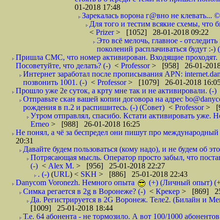
01-2018 17:48
Зарекалась ворона г@вно не клевать... ©
Для того и тестим всякие схемы, что б
<
Prizer
> [1052] 28-01-2018 09:22
Это всё мелочь, главное - отследит
поколений расплачиваться будут :-) (
Пришла СМС, что номер активирован. Входящие проходят. И
Посоветуйте, что делать? (-)
<
Professor
> [958] 26-01-2018
Интернет заработал после прописывания APN: internet.da
позвонить 1001. (-)
<
Professor
> [1079] 26-01-2018 16:0
Прошло уже 2е суток, а крту мне так и не активировали. (-)
Отправьте скан вашей копии договора на адрес bo@danyc
рождения в п.2 и распишитесь. (-) (Совет)
<
Professor
> [
Утром отправлял, спасибо. Кстати активировать уже. Но 
Erneo
> [988] 26-01-2018 16:25
Не понял, а чё за беспредел они пишут про международный 
20:31
Давайте будем пользоваться (кому надо), и не будем об этом
Потрясающая мысль. Оператор просто забыл, что постави
(-)
<
Alex M.
> [956] 25-01-2018 22:27
. (-)
(
URL
) <
SKH
> [886] 25-01-2018 22:43
Danycom Voronezh. Немного опыта
(+) (Личный опыт) (+
Симка регается в 2g в Воронеже? (-)
<
Крекер
> [869] 25
Да. Регистрируется в 2G Воронеж. Теле2. (Билайн и Мег
[1009] 25-01-2018 18:44
Т.е. 64 абонента - не тормозило. А вот 100/1000 абонентов