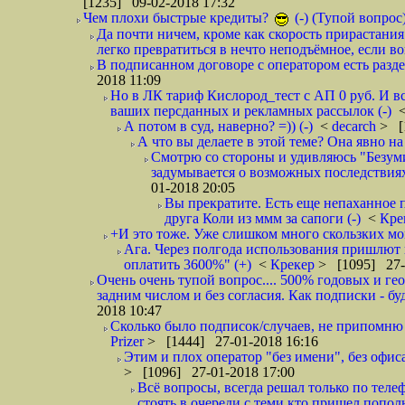
[1235] 09-02-2018 17:32
Чем плохи быстрые кредиты?
(-) (Тупой вопрос
Да почти ничем, кроме как скорость прирастани
легко превратиться в нечто неподъёмное, если вов
В подписанном договоре с оператором есть разде
2018 11:09
Но в ЛК тариф Кислород_тест с АП 0 руб. И вс
ваших персданных и рекламных рассылок (-)
А потом в суд, наверно? =)) (-)
<
decarch
> [
А что вы делаете в этой теме? Она явно на д
Смотрю со стороны и удивляюсь "Безумию
задумывается о возможных последствия
01-2018 20:05
Вы прекратите. Есть еще непаханное 
друга Коли из ммм за сапоги (-)
<
Кре
+И это тоже. Уже слишком много скользких мо
Ага. Через полгода использования пришлют п
оплатить 3600%" (+)
<
Крекер
> [1095] 27-
Очень очень тупой вопрос.... 500% годовых и ге
задним числом и без согласия. Как подписки - бу
2018 10:47
Сколько было подписок/случаев, не припомню 
Prizer
> [1444] 27-01-2018 16:16
Этим и плох оператор "без имени", без офиса
> [1096] 27-01-2018 17:00
Всё вопросы, всегда решал только по телеф
стоять в очереди с теми кто пришел попол