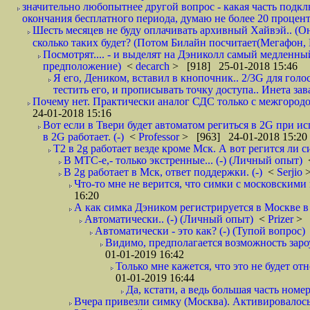
значительно любопытнее другой вопрос - какая часть подк
окончания бесплатного периода, думаю не более 20 проценто
Шесть месяцев не буду оплачивать архивный Хайвэй.. (Он 
сколько таких будет? (Потом Билайн посчитает(Мегафон, 
Посмотрят.... - и выделят на Дэниколл самый медленный
предположение)
<
decarch
> [918] 25-01-2018 15:46
Я его, Деником, вставил в кнопочник.. 2/3G для голо
тестить его, и прописывать точку доступа.. Инета зава
Почему нет. Практически аналог СДС только с межгородом.
24-01-2018 15:16
Вот если в Твери будет автоматом региться в 2G при ис
в 2G работает. (-)
<
Professor
> [963] 24-01-2018 15:20
T2 в 2g работает везде кроме Мск. А вот регится ли с
В МТС-е,- только экстренные... (-) (Личный опыт)
В 2g работает в Мск, ответ поддержки. (-)
<
Serjio
Что-то мне не верится, что симки с московскими 
16:20
А как симка Дэником регистрируется в Москве в 
Автоматически.. (-) (Личный опыт)
<
Prizer
> 
Автоматически - это как? (-) (Тупой вопрос)
Видимо, предполагается возможность зароу
01-01-2019 16:42
Только мне кажется, что это не будет о
01-01-2019 16:44
Да, кстати, а ведь большая часть номер
Вчера привезли симку (Москва). Активировалось п