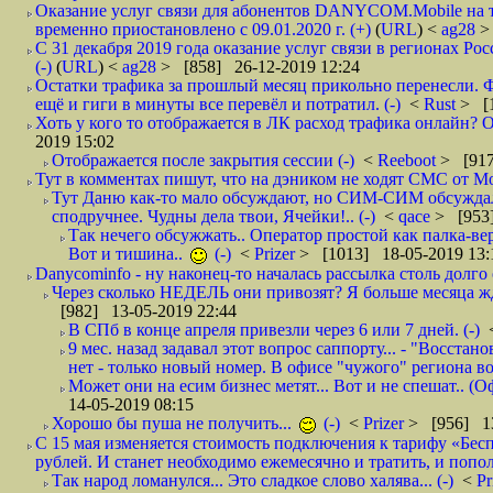
Оказание услуг связи для абонентов DANYCOM.Mobile на 
временно приостановлено с 09.01.2020 г. (+)
(
URL
) <
ag28
>
С 31 декабря 2019 года оказание услуг связи в регионах Рос
(-)
(
URL
) <
ag28
> [858] 26-12-2019 12:24
Остатки трафика за прошлый месяц прикольно перенесли. Ф
ещё и гиги в минуты все перевёл и потратил. (-)
<
Rust
> [
Хоть у кого то отображается в ЛК расход трафика онлайн? О
2019 15:02
Отображается после закрытия сессии (-)
<
Reeboot
> [917
Тут в комментах пишут, что на дэником не ходят СМС от Мо
Тут Даню как-то мало обсуждают, но СИМ-СИМ обсуждали 
сподручнее. Чудны дела твои, Ячейки!.. (-)
<
qace
> [953]
Так нечего обсужжать.. Оператор простой как палка-верё
Вот и тишина..
(-)
<
Prizer
> [1013] 18-05-2019 13:
Danycominfo - ну наконец-то началась рассылка столь дол
Через сколько НЕДЕЛЬ они привозят? Я больше месяца жду,
[982] 13-05-2019 22:44
В СПб в конце апреля привезли через 6 или 7 дней. (-)
9 мес. назад задавал этот вопрос саппорту... - "Восст
нет - только новый номер. В офисе "чужого" региона во
Может они на есим бизнес метят... Вот и не спешат.. (О
14-05-2019 08:15
Хорошо бы пуша не получить...
(-)
<
Prizer
> [956] 13
С 15 мая изменяется стоимость подключения к тарифу «Бесп
рублей. И станет необходимо ежемесячно и тратить, и попол
Так народ ломанулся... Это сладкое слово халява... (-)
<
Pr