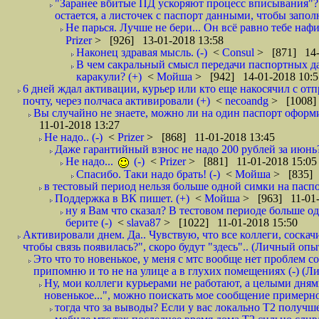
"Заранее вбитые ПД ускоряют процесс вписывания"?
остается, а листочек с паспорт данными, чтобы заполн
Не парься. Лучше не бери... Он всё равно тебе нафи
Prizer
> [926] 13-01-2018 13:58
Наконец здравая мысль. (-)
<
Consul
> [871] 14-
В чем сакральный смысл передачи паспортных да
каракули? (+)
<
Мойша
> [942] 14-01-2018 10:5
6 дней ждал активации, курьер или кто еще накосячил с от
почту, через полчаса активировали (+)
<
necoandg
> [1008]
Вы случайно не знаете, можно ли на один паспорт оформи
11-01-2018 13:27
Не надо.. (-)
<
Prizer
> [868] 11-01-2018 13:45
Даже гарантийный взнос не надо 200 рублей за июнь?
Не надо...
(-)
<
Prizer
> [881] 11-01-2018 15:05
Спасибо. Таки надо брать! (-)
<
Мойша
> [835] 
в тестовый период нельзя больше одной симки на паспор
Поддержка в ВК пишет. (+)
<
Мойша
> [963] 11-01-
ну я Вам что сказал? В тестовом периоде больше одн
берите (-)
<
slava87
> [1022] 11-01-2018 15:50
Активировали днем. Да.. Чувствую, что все коллеги, соска
чтобы связь появилась?", скоро будут "здесь".. (Личный опыт
Это что то новенькое, у меня с мтс вообще нет проблем с
припомню и то не на улице а в глухих помещениях (-) (
Ну, мои коллеги курьерами не работают, а целыми днями
новенькое...", можно поискать мое сообщение примерно 
тогда что за выводы? Если у вас локально Т2 получше