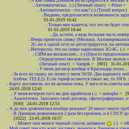
А как симка Дэником регистрируется в Москве в 
Автоматически.. (-) (Личный опыт)
<
Prizer
> 
Автоматически - это как? (-) (Тупой вопрос)
Видимо, предполагается возможность зароу
01-01-2019 16:42
Только мне кажется, что это не будет о
01-01-2019 16:44
Да, кстати, а ведь большая часть номер
Вчера привезли симку (Москва). Активировалось п
2G ни в одной сети не регистрируется, ни автом
Интересно, что на симке нарисовано 3G/4G. (-)
СИМ-ки московские... (-) (Просто предположе
Определенно московские. В Москве звонок н
(Личный опыт)
<
Vampik
> [901] 31-01-201
У меня договор вообще в Краснодар уехал...
За всех не скажу, но лично у меня 50/50. Два варианта л
(сейчас TELE2). Если тариф останется таких же, то 10Гб. 
Карту доставили, но не активна пока. У кого есть советы к
24-01-2018 12:41
У меня вечером того же дня заработала (-)
<
antropka
> [9
Аналогично. Заполнил свой договор, сфотографировал, 
[930] 24-01-2018 12:53
А до них дозвониться вообще реально? 20 минут никто трубк
В Даником дозванивался 2 раза без проблем, и в СПСР дозв
[1022] 23-01-2018 16:57
Может они меня в черный список добавили
(-)
<
xR
Мой совет тем кто ждет доставку, звоните в Даником и узн