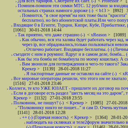
Для всех тарифов. Смотрите их сайт. (-)
<
Professor
> [
Помним-помним эти симки МТС. 12 руб/мин за входящие и
остальных странах намного дороже (-)
<
b13
> [892] 3
Помнится, "в свое время"на них тоже была "красота
бесплатно), но без абонентской платы.Или чего попут
Входящие 0 в Египте, Турции, Кипре, Кубе, Прибалтике, р
[1061] 30-01-2018 14:44
Так приятно, что даже страшно (-)
<
xReason
> [1089] 
Как обычно, вся эта халява будет работать через зад
через ip, все обрадовались,только пользоваться нево
Отлично работает. Входящие бесплатны. (-) (Личн
съездите с ним в роуминг. Вдруг и в самом деле, бомба... (
Как бы эта бомба не бомабнула по моему кошельку. А си
Вам звонили для потверждения и чего-то такого? Зака
Крекер
> [1139] 28-01-2018 11:27
Я паспортные данные не оставлял на сайте (-)
<
xR
Все мировые операторы решили, что этого им не хватало 
[1516] 27-01-2018 23:46
Коллеги, те кто УЖЕ ЮЗАЕТ - пришлите их договор на почту
Если в договоре есть раздел "шесть месяц на это даром", т
Крекер
> [1132] 27-01-2018 23:55
Полковник, не пишут? (-)
<
Крекер
> [1085] 27-01-2018
"Полковнику никто не пишет..." и сам D. Очень мутная
[1141] 28-01-2018 12:28
++ (-) (Горячая новость)
<
Крекер
> [1364] 28-01-20
наблюдать на склянках и теле2форум значительно в
(-) (Печальная новость)
<
qace
> [1146] 28-01-2018