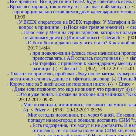
Все нравится. Все идентично Теле2. Буду советовать всем. (-
Вроде все хорошо, ток почему то 1 гиг щас и 48 минут (-)
<
пропорционально оставшимся дням календарного месяца в
13:09
У ВСЕХ операторов на ВСЕХ тарифах. У Мегафон и Би 
вопрос в принципе (-) (Пока еще трезвое мнение!)
<
de
Плюс ещё у Меги на серии тарифов, которым пользую
оставшимся дням (-) (Личный опыт)
<
decarch
> [901
О боги боги и давно так у всех стало? Как я люблю 
2017 14:44
при подключении флекса тоже начислили пропорц
предоставлять,а АП осталась посуточная (-)
<
sl
На тарифах с привязкой к календарному месяцу 
разницы. (-)
<
decarch
> [962] 29-12-2017 15:01
Только что привезли, пробовать буду после завтра, курьер н
достаточно сличить данные и сфоткать договор. (-) (Личный 
Короче мне за 5 дней даже не позвонил никто. (-)
<
Erneo
>
Даже если позвонят, это еще не значит, что привезут ))) (-)
Это я уже понял. Похоже на пособие для чайников "Как о
29-12-2017 09:35
Мне позвонили, извинились, сослались на много заказ
(-)
<
Prizer
> [878] 29-12-2017 09:36
Мне сегодня позвонили, т.е. через 6 дней. Не изв
попадут на межгород и обещали доставить СИМ "где
Есть подозрения, что могут и не доставить. И взят
отписался, те что якобы получили СИМ-ки, всего 
Ага, засланный казачек))) Ну вы блин даете)) (-