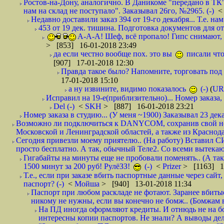
Ростов-на-Дону, аналогично. В Даникоме "передано в ТК"
нам на склад не поступало". Заказывал 26го, №2965. (-)
Недавно доставили заказ 394 от 19-го декабря... Т.е. нам
453 от 19 дек. тишина. Подготовка документов для от
А-А-А! Шеф, всё пропало! Гипс снимают, к
> [853] 16-01-2018 23:49
да если честно вообще пох. это вы
писали что
[907] 17-01-2018 12:30
Правда такое было? Напомните, торговать под
17-01-2018 15:10
а ну извините, видимо показалось
(-)
(
UR
Исправил на 19-е(приблизительно)... Номер заказа, 
Del (-)
<
SKH
> [887] 16-01-2018 23:21
Номер заказа в студию... (У меня ~1900) Заказывал 23 дека
Возможно ли подключиться к DANYCOM, сохранив свой номе
Московской и Ленинградской областей, а также из Краснода
Сегодня привезли моему приятелю.. (На работу) Вставил СИ
просто бесплатно. А так, обычный Теле2. Со всеми вытек
Гигабайты на минуты еще не пробовали поменять.. (А та
1500 минут за 200 руб! РулёЗЗ!
(-)
<
Prizer
> [1163] 1
Т.е., если при заказе вбить паспортные данные через сай
паспорт? (-)
<
Мойша
> [940] 13-01-2018 11:34
Паспорт при любом раскладе не фотают. Заранее вбит
никому не нужны, если вы конечно не бомж.. (Бомжам в
На ПД иногда оформляют кредиты. И отнюдь не на б
интересны копии паспортов. Не знали? А выводы дела