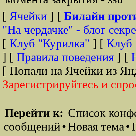
[
Ячейки
] [
Билайн прот
"На чердачке" - блог секр
[
Клуб "Курилка"
] [
Клуб 
] [
Правила поведения
] [
[ Попали на Ячейки из Ян
Зарегистрируйтесь и спро
Перейти к:
Список конф
сообщений
•
Новая тема
•