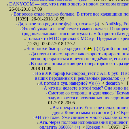
DANYCOM — все, что нужно знать о новом сотовом опера
26-01-2018 17:09
Вопросов стало только больше. В итоге все халявщики по
[1339] 26-01-2018 18:55
Да, какое то кредитное фуфло, похоже (-)
<
AntiMegaF
Это обсуждали в этой теме с самого начала. Гендире
(родоначальников этого виртуала) - м.б. просто базу 
Только что МТС прислал СМС-ку.. Предлагает кре
[1235] 09-02-2018 17:32
Чем плохи быстрые кредиты?
(-) (Тупой вопрос
Да почти ничем, кроме как скорость прирастани
легко превратиться в нечто неподъёмное, если вов
В подписанном договоре с оператором есть разде
2018 11:09
Но в ЛК тариф Кислород_тест с АП 0 руб. И вс
ваших персданных и рекламных рассылок (-)
А потом в суд, наверно? =)) (-)
<
decarch
> [
А что вы делаете в этой теме? Она явно на д
Смотрю со стороны и удивляюсь "Безумию
задумывается о возможных последствия
01-2018 20:05
Вы прекратите. Есть еще непаханное 
друга Коли из ммм за сапоги (-)
<
Кре
+И это тоже. Уже слишком много скользких мо
Ага. Через полгода использования пришлют п
оплатить 3600%" (+)
<
Крекер
> [1095] 27-