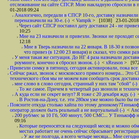
отслеживание на сайте СПСР. Мою накладную сбросили в п
01-2018 09:24
Аналогично, передали в СПСР 10-го, доставку назначили н
переназначили на 30-е. (-)
<
Vampik
> [1038] 23-01-2018
Через сайт СПСР поставил дату доставки 24 - не привезл
10:25
Мне на 23 назначили и привезли. Звонки не проходят 
12:18
Мне в Тверь назначили на 22 января. В 18-30 я позво
что привез (в 12:00 23 января) и сказал, что симки раз
У меня такая же ситуация. До НГ 4 раза назначали доставк
роуминге, конечно я сбросил звонок. (-)
<
xReason
> [972
Привезли симку в пятницу, сегодня активировали, пока все 
Сейчас ржал, звонок с московского прямого номера... Это С
технического сбоя мы не можем вам сообщить срок доставки
мне слово в слово сегодня, странный у них там "сбой" (-)
То же самое. Причем в четвертый раз звонили и техниче
А куда если не секрет везут? Я тоже с 20 декабря жду. (-)
В Ростов-на-Дону, т.е. эти 280км уже можно было бы пеш
Поясните откуда столько хайпа по этому деникому?Тинькоф
оператор должен быть реальный а не виртуальный (-)
<
And
200 руб/мес за 10 Гб, 500 минут, 500 СМС... У Тинькофф не
09:16
Которые переносятся на следующий месяц и можно обмен
местах работает не очень сейчас сбрасывает регистрацию
У же не полгода, а всего четыре месяца... Мне сегод