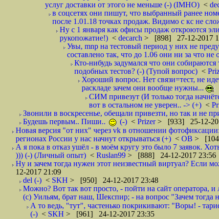
услуг доставки от этого не меньше (-) (IMHO)
<
de
в соцсетях они пишут, что выбранный ранее ном
после 1.01.18 точках продаж. Видимо с кс не сло
Ну с 1 января как офисы продаж откроются эли
рукопожатие!)
<
decarch
> [898] 27-12-2017 1
Увы, mnp на тестовый период у них не преду
составлено так, что до 1.06 они ни за что не 
Кто-нибудь задумался что они собираются
подобных тестов? (-) (Тупой вопрос)
<
Pri
Хороший вопрос. Нет связи=тест, не идет
раскладе зачем они вообще нужны...
СИМ привезут (И только тогда начнётся
вот в остальном не уверен.. -> (+)
<
Pr
Звонили в воскресенье, обещали привезти, но так и не при
Будешь первым.. Пиши..
(-)
<
Prizer
> [933] 25-12-20
Новая версия "от них" через vk в отношении фотофиксаци
регионах России у нас начнут открываться (+)
<
ОВ
> [104
А я пока в отказ ушёл - в моём кругу это было 7 заявок. Х
))) (-) (Личный опыт)
<
Ruslan99
> [888] 24-12-2017 23:56
Ну и зачем тогда нужен этот неизвестный виртуал? Если м
12-2017 21:09
del (-)
<
SKH
> [950] 24-12-2017 23:48
Можно? Вот так вот просто, - пойти на сайт оператора, и л
(с) Уильям, брат наш, Шекспир; - на вопрос "Зачем тогда 
А то ведь, "тут", частенько покрикивают: "Воры! - тариф-
(-)
<
SKH
> [961] 24-12-2017 23:35