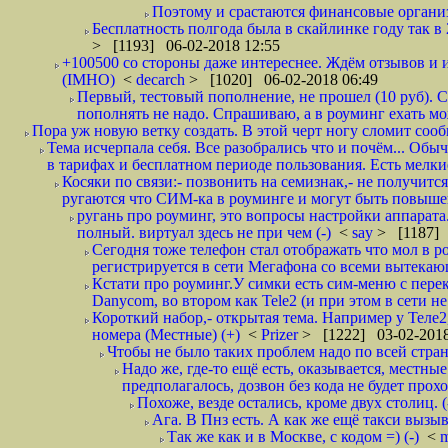
Поэтому и срастаются финансовые организа
Бесплатность полгода была в скайлинке году так в
> [1193] 06-02-2018 12:55
+100500 со стороны даже интереснее. Ждём отзывов и и
(IMHO)
<
decarch
> [1020] 06-02-2018 06:49
Первый, тестовый пополнение, не прошел (10 руб). Сд
пополнять не надо. Спрашиваю, а в роуминг ехать мо
Пора уж новую ветку создать. В этой черт ногу сломит сооб
Тема исчерпала себя. Все разобрались что и почём... О
в тарифах и бесплатном периоде пользования. Есть мелкие
Косяки по связи:- позвонить на семизнак,- не получится
ругаются что СИМ-ка в роуминге и могут быть повышен
ругань про роуминг, это вопросы настройки аппарата
полный. виртуал здесь не при чем (-)
<
say
> [1187] 
Сегодня тоже телефон стал отображать что мол в р
регистрируется в сети Мегафона со всеми вытекаю
Кстати про роуминг.У симки есть сим-меню с пере
Danycom, во втором как Tele2 (и при этом в сети не 
Короткий набор,- открытая тема. Например у Теле2
номера (Местные) (+)
<
Prizer
> [1222] 03-02-2018
Чтобы не было таких проблем надо по всей стране
Надо же, где-то ещё есть, оказывается, местны
предполагалось, дозвон без кода не будет проход
Похоже, везде остались, кроме двух столиц. 
Ага. В Пнз есть. А как же ещё такси вызыв
Так же как и в Москве, с кодом =) (-)
<
m