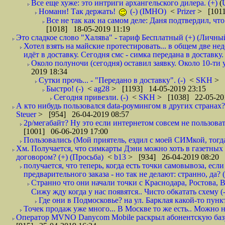
Все еще хуже: это интриги архангельского дилера. (+)
(
Номанн! Так держать!
(-) (IMHO)
<
Prizer
> [1011
Все не так как на самом деле: Даня подтвердил, чт
[1018] 18-05-2019 11:19
Это сладкое слово "Халява" - тариф Бесплатный (+) (Личны
Хотел взять на майские протестировать... в общем две не
идёт в доставку. Сегодня смс - симка передана в доставку.
Около полуночи (сегодня) оставил заявку. Около 10-ти у
2019 18:34
Сутки прочь... - "Передано в доставку". (-)
<
SKH
> 
Быстро! (-)
<
ag28
> [1193] 14-05-2019 23:15
Сегодня привезли. (-)
<
SKH
> [1038] 22-05-20
А кто нибудь пользовался data-роумингом в других странах?
Steuer
> [954] 26-04-2019 08:57
2р/мегабайт? Ну это если интернетом совсем не пользовать
[1001] 06-06-2019 17:00
Пользовались (Мой приятель, ездил с моей СИМкой, тогд
Хм. Получается, что симкарты Дэни можно хоть в газетных к
договором? (+) (Просьба)
<
b13
> [934] 26-04-2019 08:20
получается, что теперь, когда есть точки самовывоза, есл
предварительного заказа - но так не делают: странно, да? (
Странно что они начали точки с Краснодара, Ростова,
Сижу жду когда у нас появятся.. Чисто обкатать схему (-
Где они в Подмосковье? на ул. Барклая какой-то пункт
Точек продаж уже много... В Москве то же есть.. Можно на
Оператор MVNO Danycom Mobile раскрыл абонентскую базу.