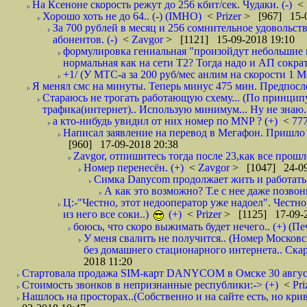
На Ксеноне скорость режут до 256 кбит/сек. Чудаки. (-)
<
Хорошо хоть не до 64.. (-) (IMHO)
<
Prizer
> [967] 15-0
За 700 рублей в месяц и 256 сомнительное удовольст
абонентов. (-)
<
Zavgor
> [1121] 15-09-2018 19:10
формулировка гениальная "произойдут небольшие из
нормальная как на сети Т2? Тогда надо и АП сократ
+1/ (У МТС-а за 200 руб/мес анлим на скорости 1 Мб
Я менял смс на минуты. Теперь минус 475 мин. Предпослед
Стараюсь не трогать работающую схему... (По принципу
трафика(интернет).. Использую минимум... Ну не знаю..
а кто-нибудь увидил от них номер по MNP ? (+)
<
77
Написал заявление на перевод в Мегафон. Пришло 
[960] 17-09-2018 20:38
Zavgor, отпишитесь тогда после 23,как все прошло
Номер перенесён. (+)
<
Zavgor
> [1047] 24-09
Симка Danycom продолжает жить и работать 
А как это возможно? Т.е с нее даже позвон
Ц:-"Честно, этот недооператор уже надоел". Честно
из него все соки..)
(+)
<
Prizer
> [1125] 17-09-2
боюсь, что скоро выжимать будет нечего.. (+) (Пе
У меня свалить не получится.. (Номер Московс
без домашнего стационарного интернета.. Ск
2018 11:20
Стартовала продажа SIM-карт DANYCOM в Омске 30 августа 
Стоимость звонков в непризнанные республики:-> (+)
<
Pri
Нашлось на просторах..(Собственно и на сайте есть, но криво. А наро