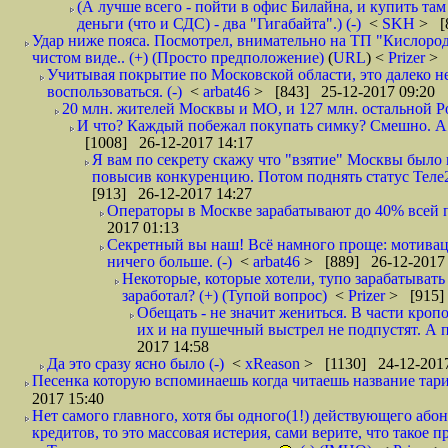
(А лучше всего - пойти в офис Билайна, и купить там 
деньги (что и СДС) - два "Гигабайта".) (-)
<
SKH
> [
Удар ниже пояса. Посмотрел, внимательно на ТП "Кислород"
чистом виде.. (+) (Просто предположение)
(
URL
) <
Prizer
> 
Учитывая покрытие по Московской области, это далеко н
воспользоваться. (-)
<
arbat46
> [843] 25-12-2017 09:20
20 млн. жителей Москвы и МО, и 127 млн. остальной Рос
И что? Каждый побежал покупать симку? Смешно. А вт
[1008] 26-12-2017 14:17
Я вам по секрету скажу что "взятие" Москвы было 
повысив конкуренцию. Потом поднять статус Теле2 
[913] 26-12-2017 14:27
Операторы в Москве зарабатывают до 40% всей пр
2017 01:13
Секретный вы наш! Всё намного проще: мотиваци
ничего больше. (-)
<
arbat46
> [889] 26-12-2017 
Некоторые, которые хотели, тупо зарабатывать 
заработал? (+) (Тупой вопрос)
<
Prizer
> [915]
Обещать - не значит жениться. В части кропо
их и на пушечный выстрел не подпустят. А п
2017 14:58
Да это сразу ясно было (-)
<
xReason
> [1130] 24-12-2017
Песенка которую вспоминаешь когда читаешь название тар
2017 15:40
Нет самого главного, хотя бы одного(1!) действующего абон
кредитов, то это массовая истерия, сами верите, что такое п