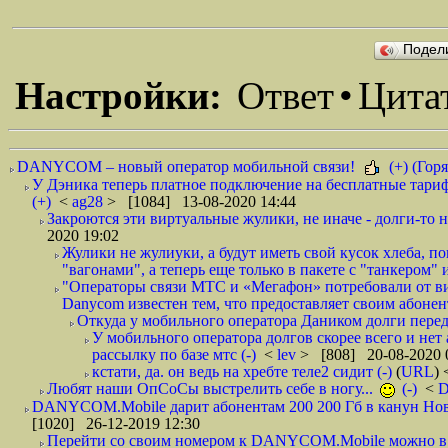
Подел
Настройки:
Ответ
•
Цита
DANYCOM – новый оператор мобильной связи!
(+) (Горя
У Дэника теперь платное подключение на бесплатные тариф
(+)
<
ag28
> [1084] 13-08-2020 14:44
Закроются эти виртуальные жулики, не иначе - долги-то не
2020 19:02
Жулики не жулиуки, а будут иметь свой кусок хлеба, 
"вагонами", а теперь еще только в пакете с "танкером" и
"Операторы связи МТС и «Мегафон» потребовали от вир
Danycom известен тем, что предоставляет своим абонент
Откуда у мобильного оператора Даником долги перед
У мобильного оператора долгов скорее всего и нет
рассылку по базе мтс (-)
<
lev
> [808] 20-08-2020 
кстати, да. он ведь на хребте теле2 сидит (-)
(
URL
)
Любят наши ОпСоСы выстрелить себе в ногу...
(-)
<
DANYCOM.Mobile дарит абонентам 200 200 Гб в канун Нового
[1020] 26-12-2019 12:30
Перейти со своим номером к DANYCOM.Mobile можно в 5