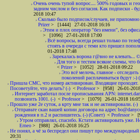
Очень очень тупой вопрос.... 500% годовых и ге
задним числом и без согласия. Как подписки - бу
2018 10:47
Сколько было подписок/случаев, не припомню 
Prizer
> [1444] 27-01-2018 16:16
Этим и плох оператор "без имени", без офиса
> [1096] 27-01-2018 17:00
Всё вопросы, всегда решал только по телеф
стоять в очереди с теми кто пришел попол
01-2018 17:48
Зарекалась ворона г@вно не клевать... ©
Для того и тестим всякие схемы, что б
<
Prizer
> [1052] 28-01-2018 09:22
Это всё мелочь, главное - отследит
поколений расплачиваться будут :-) (
Пришла СМС, что номер активирован. Входящие проходят. И
Посоветуйте, что делать? (-)
<
Professor
> [958] 26-01-2018
Интернет заработал после прописывания APN: internet.da
позвонить 1001. (-)
<
Professor
> [1079] 26-01-2018 16:0
Прошло уже 2е суток, а крту мне так и не активировали. (-)
Отправьте скан вашей копии договора на адрес bo@danyc
рождения в п.2 и распишитесь. (-) (Совет)
<
Professor
> [
Утром отправлял, спасибо. Кстати активировать уже. Но 
Erneo
> [988] 26-01-2018 16:25
Не понял, а чё за беспредел они пишут про международный 
20:31