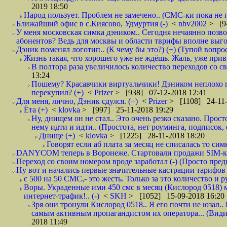
2019 18:50
Народ пользует. Проблем не замечено.. (СМС-ки пока не п
Ближайший офис в с.Киясово, Удмуртия (-)
<
nbv2002
> [9
У меня московская симка дэником.. Сегодня нечаянно позво
абонентов? Ведь для москвы и области тврифы вполне выго
Дэник поменял логотип.. (К чему бы это?) (+) (Тупой вопро
Жизнь такая, что хорошего уже не ждёшь. Жаль, уже привы
В полтора раза увеличилось количество переходов со
13:24
Пошему? Красавчики виртуальчики! Дэником неплохо п
перекупил? (+)
<
Prizer
> [938] 07-12-2018 12:41
Для меня, лично, Дэник сдулся. (+)
<
Prizer
> [1108] 24-11-
Ёта (+)
<
klovka
> [997] 25-11-2018 19:29
Ну, днищем он не стал.. Это очень резко сказано. Прос
нему идти и идти.. (Простота, нет роуминга, подписок
Днище (+)
<
klovka
> [1225] 28-11-2018 18:20
Говорят если аб плата за месяц не списалась то симк
DANYCOM теперь в Воронеже. Стартовали продажи SIM-карт
Переход со своим номером вроде заработал (-) (Просто пре
Ну вот и начались первые значительные кастрации тарифов 
с 500 на 50 СМС,- это жесть. Только за это количество и ру
Воры. Украденные ими 450 смс в месяц (Кислород 0518) 
интернет-трафик!.. (-)
<
SKH
> [1052] 15-09-2018 16:20
Зря они тронули Кислород 0518.. Я его почти не юзал.. 
самым активным пропагандистом их оператора... (Видим
2018 11:49