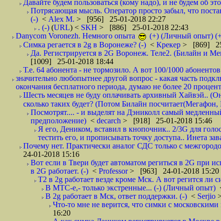
Давайте будем пользоваться (кому надо), и не будем об этом
Потрясающая мысль. Оператор просто забыл, что постави
(-)
<
Alex M.
> [956] 25-01-2018 22:27
. (-)
(
URL
) <
SKH
> [886] 25-01-2018 22:43
Danycom Voronezh. Немного опыта
(+) (Личный опыт) (+
Симка регается в 2g в Воронеже? (-)
<
Крекер
> [869] 25
Да. Регистрируется в 2G Воронеж. Теле2. (Билайн и Мег
[1009] 25-01-2018 18:44
Т.е. 64 абонента - не тормозило. А вот 100/1000 абонентов
значительно любопытнее другой вопрос - какая часть подк
окончания бесплатного периода, думаю не более 20 проценто
Шесть месяцев не буду оплачивать архивный Хайвэй.. (Он 
сколько таких будет? (Потом Билайн посчитает(Мегафон, 
Посмотрят.... - и выделят на Дэниколл самый медленный
предположение)
<
decarch
> [918] 25-01-2018 15:46
Я его, Деником, вставил в кнопочник.. 2/3G для голо
тестить его, и прописывать точку доступа.. Инета зава
Почему нет. Практически аналог СДС только с межгородом.
24-01-2018 15:16
Вот если в Твери будет автоматом региться в 2G при ис
в 2G работает. (-)
<
Professor
> [963] 24-01-2018 15:20
T2 в 2g работает везде кроме Мск. А вот регится ли с
В МТС-е,- только экстренные... (-) (Личный опыт)
В 2g работает в Мск, ответ поддержки. (-)
<
Serjio
Что-то мне не верится, что симки с московскими 
16:20