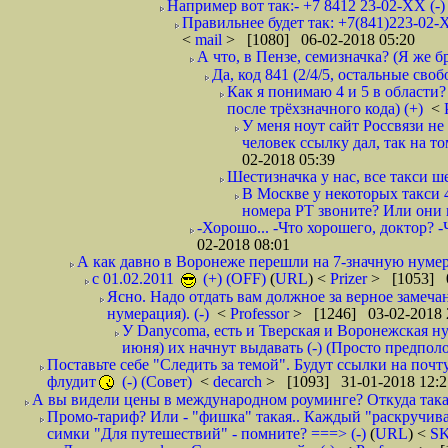
Например вот так:- +7 8412 23-02-ХХ (-
Правильнее будет так: +7(841)223-02-Х
<
mail
> [1080] 06-02-2018 05:20
А что, в Пензе, семизначка? (Я же бр
Да, код 841 (2/4/5, остальные сво
Как я понимаю 4 и 5 в области?
после трёхзначного кода) (+)
<
У меня ноут сайт Россвязи не
человек ссылку дал, так на то
02-2018 05:39
Шестизначка у нас, все такси ш
В Москве у некоторых такси 
номера РТ звоните? Или они в
-Хорошо... -Что хорошего, доктор? -
02-2018 08:01
А как давно в Воронеже перешли на 7-значную нумер
с 01.02.2011
(+) (OFF)
(
URL
) <
Prizer
> [1053] 0
Ясно. Надо отдать вам должное за верное замечан
нумерация). (-)
<
Professor
> [1246] 03-02-2018 
У Danycoma, есть и Тверская и Воронежская ну
июня) их начнут выдавать (-) (Просто предпол
Поставьте себе "Следить за темой". Будут ссылки на почт
флудит
(-) (Совет)
<
decarch
> [1093] 31-01-2018 12:2
А вы видели цены в международном роуминге? Откуда такая
Промо-тариф? Или - "фишка" такая.. Каждый "раскручивае
симки "Для путешествий" - помните? ===> (-)
(
URL
) <
S