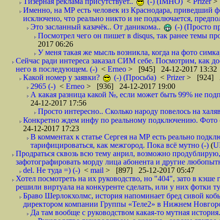
Тизерная реклама присутствует..
(-) (IMHO)
<
Prizer
>
Именно, на МР есть человек из Краснодара, приведший ф
исключено, что реально никто и не подключается, предпол
Это засланный казачёк.. От даникома..
(-) (Просто 
Посмотрел чего он пишет в disqus, так ранее темы пр
2017 06:26
У меня такая же мысль возникла, когда на фото симкар
Сейчас ради интереса заказал СИМ себе. Посмотрим, как д
него в последующем. (-)
<
Erneo
> [945] 24-12-2017 13:32
Какой номер у заявки?
(-) (Просьба)
<
Prizer
> [924] 2
2965 (-)
<
Erneo
> [936] 24-12-2017 19:00
А какая разница какой №, если может быть 99% не подп
24-12-2017 17:56
Просто интересно.. Сколько народу повелось на халяв
Конкретно ждем инфу по реальному подключению. Фото симо
24-12-2017 17:23
В комментах к статье Сергея на МР есть реально подкл
тарифицироваться, как межгород. Пока всё мутно (-)
(
U
Продраться сквозь всю тему анрил, возможно продублирую,
зафотографировать морду лица абонента и другие любопытн
del. Не туда =) (-)
<
mail
> [897] 25-12-2017 05:47
Хотел посмотреть на их руководство, но "404", зато в кэше
решили виртуала на конкуренте сделать, или у них фотки т
Браво Шерлокхолмс, история напоминает бред сивой кобы
директором компании Группы «Теле2» в Нижнем Новгород
Да там вообще с руководством какая-то мутная история.