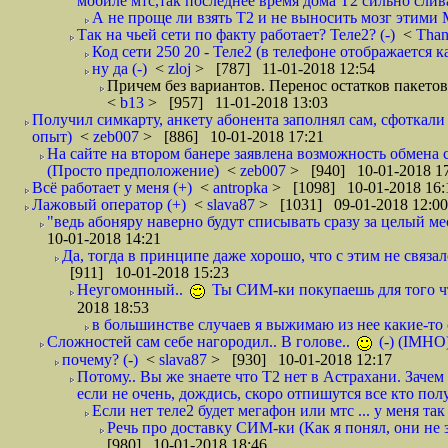
мобиле мтс,так последнее время дома Т2 сильно слива
А не проще ли взять Т2 и не выносить мозг этими
Так на чьей сети по факту работает? Теле2? (-)
<
Tha
Код сети 250 20 - Теле2 (в телефоне отображается
ну да (-)
<
zloj
> [787] 11-01-2018 12:54
Причем без вариантов. Перенос остатков пакетов
<
b13
> [957] 11-01-2018 13:03
Получил симкарту, анкету абонента заполнял сам, сфоткали 
опыт)
<
zeb007
> [886] 10-01-2018 17:21
На сайте на втором банере заявлена возможность обмена 
(Просто предположение)
<
zeb007
> [940] 10-01-2018 1
Всё работает у меня (+)
<
antropka
> [1098] 10-01-2018 16:
Лажовый оператор (+)
<
slava87
> [1031] 09-01-2018 12:00
"ведь абоняру наверно будут списывать сразу за целый мес
10-01-2018 14:21
Да, тогда в принципе даже хорошо, что с этим не связал
[911] 10-01-2018 15:23
Неугомонный..
Ты СИМ-ки покупаешь для того ч
2018 18:53
в большинстве случаев я выжимаю из нее какие-то со
Сложностей сам себе нагородил.. В голове..
(-) (IMHO
почему? (-)
<
slava87
> [930] 10-01-2018 12:17
Потому.. Вы же знаете что Т2 нет в Астрахани. Зачем
если не очень, дождись, скоро отпишутся все кто полу
Если нет теле2 будет мегафон или мтс ... у меня так 
Речь про доставку СИМ-ки (Как я понял, они не з
[980] 10-01-2018 18:46