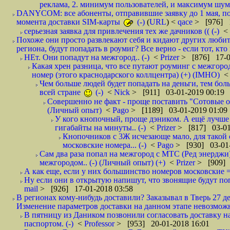
реклама, 2. минимум пользователей, и максимум шума.
DANYCOM: все абоненты, отправившие заявку до 1 мая, пол
момента доставки SIM-карты
(-)
(
URL
) <
qace
> [976] 1
серьезная заявка для привлечения тех же дачников (( (-)
<
Похоже они просто развлекают себя и кидают других любител
региона, будут попадать в роумиг? Все верно - если тот, кто вам звони 
НЕт. Они попадут на межгород.. (-)
<
Prizer
> [876] 17-0
Какая хрен разница, что все путают роуминг с межгор
номер (этого краснодарского коллцентра) (+) (IMHO)
Чем больше людей будет попадать на деньги, тем бо
всей стране
(-)
<
Nick
> [911] 03-01-2019 00:19
Совершенно не факт - проще поставить "Сотовые опе
(Личный опыт)
<
Pago
> [1189] 03-01-2019 01:09
У кого кнопочный, проще дэником. А ещё лучше 
гигабайты на минуты.. (-)
<
Prizer
> [817] 03-01
Кнопочников с 3Ж исчезающе мало, для такой 
московские номера... (-)
<
Pago
> [930] 03-01-
Сам два раза попал на межгород с МТС (Ред энерджи) 
межгородом.. (-) (Личный опыт) (+)
<
Prizer
> [909] 
А как еще, если у них большинство номеров московские =
Ну если они в открытую напишут, что звонящие будут поп
mail
> [926] 17-01-2018 03:58
В регионах кому-нибудь доставили? Заказывал в Тверь 27 де
Изменение параметров доставки на данном этапе невозможн
В пятницу из Даником позвонили согласовать доставку н
паспортом. (-)
<
Professor
> [953] 20-01-2018 16:01