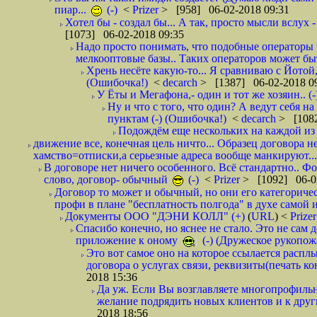
пиар...
(-)
<
Prizer
> [958] 06-02-2018 09:31
Хотел бы - создал бы... А так, просто мысли вслух 
[1073] 06-02-2018 09:35
Надо просто понимать, что подобные операторы 
мелкооптовые базы.. Таких операторов может быт
Хрень несёте какую-то... Я сравниваю с Йотой
(Ошибочка!)
<
decarch
> [1387] 06-02-2018 0
У Ёты и Мегафона,- один и тот же хозяин.. (-
Ну и что с того, что один? А ведут себя 
пунктам (-) (Ошибочка!)
<
decarch
> [1082
Подождём еще нескольких на каждой из 
движение все, конечная цель ничто... Образец договора н
хамство=отписки,а серьезные адреса вообще манкируют...
В договоре нет ничего особенного. Всё стандартно.. Фот
слово, договор- обычный
(-)
<
Prizer
> [1092] 06-0
Договор то может и обычный, но они его категоричес
профи в плане "бесплатность полгода" в духе самой 
Документы ООО "ДЭНИ КОЛЛ" (+)
(
URL
) <
Prize
Спасибо конечно, но яснее не стало. Это не сам
приложение к оному
(-) (Дружеское рукопож
Это вот самое оно на которое ссылается распл
договора о услугах связи, реквизиты(печать ко
2018 15:36
Да уж. Если Вы возглавляете многопрофиль
желание подрядить новых клиентов и к други
2018 18:56