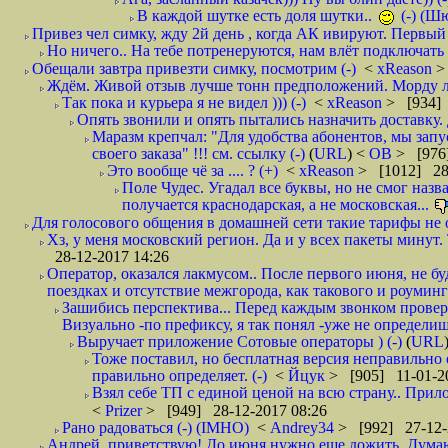
В каждой шутке есть доля шутки..
(-) (Ш
Привез чел симку, жду 2й день , когда АК ивируют. Первый р
Но ничего.. На тебе потренеруются, нам влёт подключать б
Обещали завтра привезти симку, посмотрим (-)
<
xReason
>
Ждём. Живой отзыв лучше тонн предположений. Морду ли
Так пока и курьера я не видел ))) (-)
<
xReason
> [934] 
Опять звонили и опять пытались назначить доставку. 
Маразм крепчал: "Для удобства абонентов, мы запу
своего заказа" !!! см. ссылку (-)
(
URL
) <
ОВ
> [976
Это вообще чё за .... ? (+)
<
xReason
> [1012] 28
Поле Чудес. Угадал все буквы, но не смог наз
получается краснодарская, а не московская...
Для голосового общения в домашней сети такие тарифы не о
Хз, у меня московский регион. Да и у всех пакеты минут. 
28-12-2017 14:26
Оператор, оказался лакмусом.. После первого июня, не бу
поездках и отсутствие межгорода, как такового и роуминга.
Зашибись перспектива... Перед каждым звонком проверят
Визуально -по префиксу, я так понял -уже не определи
Выручает приложение Сотовые операторы ) (-)
(
URL
Тоже поставил, но бесплатная версия неправильно
правильно определяет. (-)
<
Йцук
> [905] 11-01-2
Взял себе ТП с единой ценой на всю страну.. При
<
Prizer
> [949] 28-12-2017 08:26
Рано радоваться (-) (IMHO)
<
Andrey34
> [992] 27-12-
Андрей, приветствую! До июня нужно еще дожить. Думаю 