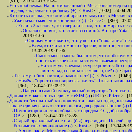
[915] 25-04-2019 16:24
Есть проблемка. На портированный с Мегафона номер на при
неделя, как решают проблему (+)
<
Rust
> [1002] 24-04-20
Кто-нить слышал, что они собираются замутить в Москве в к
Уже начало мая - чем кончилось? (-)
<
qace
> [860] 07-05
Если в 2-х словах, то заверили в том, что помирать не с
Осталось понять, кто стоит за спиной. Вот про Yota "
2019 01:06
Одному мне кажется, что у кого-то "показания" не с
Всем, кто читает много вбросов, понятно, что люб
13-05-2019 01:06
Смысл моего моста был в том, что любителям х
постить всякое г...но на этом уважаемом ресурсе.
На этом уважаемом ресурсе резвятся без огр
чистку надо начинать с малого, не? (-)
<
qac
Т.е. замут обозначился, а намека нет? (-)
<
Prizer
> [1049]
Намёк - "просто поговорить за жисть". Только такие ра
[961] 18-04-2019 09:12
Danycom самый пунктуальный оператор:- "остатки па
Дэником может стать первым с еSIM (-)
(
URL
) <
Prizer
> [11
Дэник тп бесплатный кто пользует и каковы подводные кам
как резервная связь от этого опсоса для редких звонков (-) (
Помониторил инет,по общался с народом. От добра добра 
ОВ
> [1289] 18-04-2019 18:28
Старый оранжевый я не стал (бы) переводить. Перевёл а
безлимитных звонков мне (-)
<
Rust
> [1060] 17-04-2019
А я подожду.. Может ещё какой оператор сделает подо