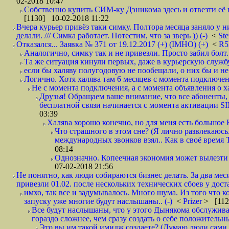
02-2018 10:47
Собственно купить СИМ-ку Дэникома здесь и отвезти её в
[1130] 10-02-2018 11:22
Вчера курьер привёз таки симку. Полтора месяца заняло у н
делали. /// Симка работает. Потестим, что за зверь )) (-)
<
St
Отказался... Заявка № 371 от 19.12.2017 (+) (IMHO) (+)
<
R
Аналогично, симку так и не привезли. Просто забил болт. 
Та же ситуация кинули первых, даже в курьерскую службу
если бы халяву полугодовую не пообещали, о них бы и не
Логично. Хотя халява там 6 месяцев с момента подключени
Не с момента подключения, а с момента объявления о хал
Друзья! Обращаем ваше внимание, что все абоненты, 
бесплатной связи начинается с момента активации 
03:39
Халява хорошо конечно, но для меня есть большое 
Что страшного в этом сне? (Я лично развлекаюсь.
международных звонков взял.. Как в своё время
08:14
Однозначно. Копеечная экономия может вылезти
07-02-2018 21:56
Не понятно, как люди собираются бизнес делать. За два мес
привезли 01.02. после нескольких технических сбоев у дост
имхо, так все и задумывалось. Много шума. Из того что к
запуску уже многие будут наслышаны.. (-)
<
Prizer
> [112
Все будут наслышаны, что у этого Дынякома обслужива
гораздо сложнее, чем сразу создать о себе положительн
Это вы им такой имидж создаете? (Думаю люди сами оп