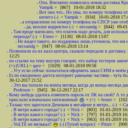
Опа. Внезапно появилась новая доставка Кра
Vampik
> [867] 10-01-2018 18:32
Вот оно что.. Но увы, по номеру телефона о
ничего (-)
<
Vampik
> [934] 10-01-2018 17:
а отправление по номеру телефона на СПСР уже отоб
да, вполне корректно (-)
<
necoandg
> [844] 09-01
Там вроде написано, что платеж надо делать, для использ
периода? (-)
<
Erneo
> [1130] 08-01-2018 13:07
Не видел такого, но поддержка лишь уточнила, что им 
necoandg
> [947] 08-01-2018 13:14
Позвонили из их калл-центра, сказали передали в доставку. И
12:25
по ссылке на тему внутри говорят, что набор тестеров зак
(+)
(
URL
) <
qace
> [1029] 08-01-2018 09:58
Угу если сейчас попытаться оформить заказ СИМ в моём р
Если ежедневно дается интернет равными частями - чуть боле
30-12-2017 21:52
Это вы попали на конец месяца, когда до конца месяца дае
Professor
> [945] 30-12-2017 22:17
Кому нибудь удалось изменить пароль от ЛК на свой? А то 
прислали изначально пятизначный
+ (+)
<
feoser
> [102
Только что зарегился Деником в мегафоне в метро... (-)
<
С
В метро какого города? (-)
<
Nick
> [803] 01-01-2019 16
В метро какого города? (-)
<
Nick
> [797] 01-01-2019 16
В метро какого города? (-)
<
Nick
> [963] 01-01-2019 16
VoLTE не мелькал?
(-) (Тупой вопрос)
<
Prizer
> [900]