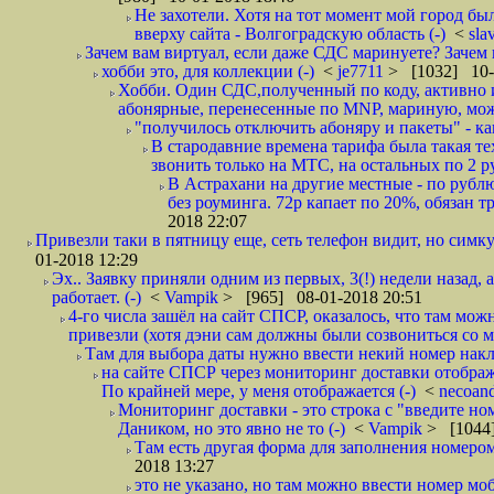
Не захотели. Хотя на тот момент мой город бы
вверху сайта - Волгоградскую область (-)
<
sla
Зачем вам виртуал, если даже СДС маринуете? Зачем 
хобби это, для коллекции (-)
<
je7711
> [1032] 10-
Хобби. Один СДС,полученный по коду, активно и
абонярные, перенесенные по MNP, мариную, може
"получилось отключить абоняру и пакеты" - как
В стародавние времена тарифа была такая те
звонить только на МТС, на остальных по 2 руб
В Астрахани на другие местные - по рубл
без роуминга. 72р капает по 20%, обязан т
2018 22:07
Привезли таки в пятницу еще, сеть телефон видит, но симку
01-2018 12:29
Эх.. Заявку приняли одним из первых, 3(!) недели назад, 
работает. (-)
<
Vampik
> [965] 08-01-2018 20:51
4-го числа зашёл на сайт СПСР, оказалось, что там мож
привезли (хотя дэни сам должны были созвониться со мн
Там для выбора даты нужно ввести некий номер накла
на сайте СПСР через мониторинг доставки отображ
По крайней мере, у меня отображается (-)
<
necoan
Мониторинг доставки - это строка с "введите но
Даником, но это явно не то (-)
<
Vampik
> [1044]
Там есть другая форма для заполнения номером 
2018 13:27
это не указано, но там можно ввести номер моб