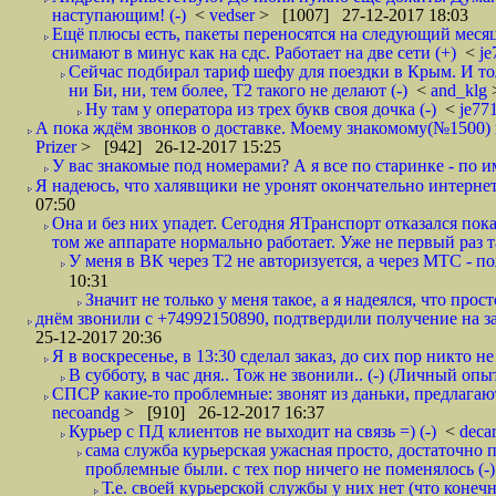
наступающим! (-)
<
vedser
> [1007] 27-12-2017 18:03
Ещё плюсы есть, пакеты переносятся на следующий месяц 
снимают в минус как на сдс. Работает на две сети (+)
<
j
Сейчас подбирал тариф шефу для поездки в Крым. И то
ни Би, ни, тем более, Т2 такого не делают (-)
<
and_klg
Ну там у оператора из трех букв своя дочка (-)
<
je77
А пока ждём звонков о доставке. Моему знакомому(№1500) поз
Prizer
> [942] 26-12-2017 15:25
У вас знакомые под номерами? А я все по старинке - по 
Я надеюсь, что халявщики не уронят окончательно интернет 
07:50
Она и без них упадет. Сегодня ЯТранспорт отказался пока
том же аппарате нормально работает. Уже не первый раз т
У меня в ВК через Т2 не авторизуется, а через МТС - 
10:31
Значит не только у меня такое, а я надеялся, что просто
днём звонили с +74992150890, подтвердили получение на зав
25-12-2017 20:36
Я в воскресенье, в 13:30 сделал заказ, до сих пор никто н
В субботу, в час дня.. Тож не звонили.. (-) (Личный опы
СПСР какие-то проблемные: звонят из даньки, предлагают 
necoandg
> [910] 26-12-2017 16:37
Курьер с ПД клиентов не выходит на связь =) (-)
<
deca
сама служба курьерская ужасная просто, достаточно п
проблемные были. с тех пор ничего не поменялось (-)
Т.е. своей курьерской службы у них нет (что коне