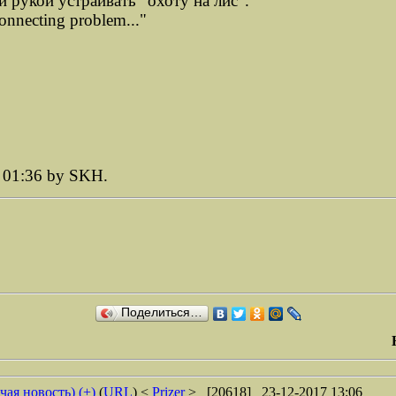
й рукой устраивать "охоту на лис".
onnecting problem..."
 01:36 by SKH.
Поделиться…
чая новость) (+)
(
URL
) <
Prizer
> [20618] 23-12-2017 13:06