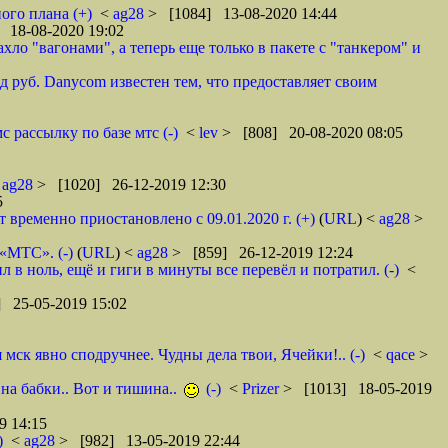
ого плана (+)
<
ag28
> [1084] 13-08-2020 14:44
 18-08-2020 19:02
ло "вагонами", а теперь еще только в пакете с "танкером" и
 руб. Danycom известен тем, что предоставляет своим
 рассылку по базе мтс (-)
<
lev
> [808] 20-08-2020 08:05
<
ag28
> [1020] 26-12-2019 12:30
5
ременно приостановлено с 09.01.2020 г. (+)
(
URL
) <
ag28
>
 «МТС». (-)
(
URL
) <
ag28
> [859] 26-12-2019 12:24
в ноль, ещё и гиги в минуты все перевёл и потратил. (-)
<
 25-05-2019 15:02
ск явно сподручнее. Чудны дела твои, Ячейки!.. (-)
<
qace
>
 на бабки.. Вот и тишина..
(-)
<
Prizer
> [1013] 18-05-2019
9 14:15
)
<
ag28
> [982] 13-05-2019 22:44