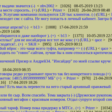
 выдачи значится (-)
<
nbv2002
> [1026] 08-05-2019 13:23
 месте спросить.. (+)
(
URL
) <
Prizer
> [1163] 26-04-2019 08:48
 Услугами компании пользуются 120 тыс клиентов. (-)
(
URL
) <
ходит смс с сайта. Не могу попасть в личный кабинет. Завтра б
онце апреля? (-)
<
b13
> [1008] 17-04-2019 21:59
-2019 14:06
обираются и даже наоборот ). (+)
<
b13
> [1375] 10-05-2019 22:
всплыл" для не инсайдеров все тот же кокс (+)
(
URL
) <
qace
> [9
ходятся?.. (+)
<
SKH
> [995] 13-05-2019 00:11
ой вброс - это чаще всего туфта, например => (-)
(
URL
) <
qace
>
дить по "говно"-сайтам, лучше бы к ним относиться критически и
аничений Призер и Андрей34. "Инсайдер" по моей ссылке круче их
 18-04-2019 08:35
зговоры редко устраивают просто так без конкретного повода (+)
кетов: 14815.095999999997 МБ" (+)
<
Prizer
> [970] 21-04-2019
16] 17-04-2019 18:26
и? Есть мысль перевести на него старый архивный оранжевый от 
или бп сыр. Всем спасибо. Тема закрыта (-) (Дружеское рукопож
рхивный мегафон с красивым номером. Отдал супруге второй сим
бный тариф. Номер пока придержу в МТСе.. (+)
<
Prizer
> [1034]