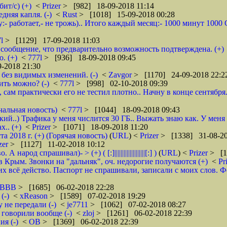
ит/с) (+)
<
Prizer
> [982] 18-09-2018 11:14
няя капля. (-)
<
Rust
> [1018] 15-09-2018 00:28
:- работает,- не трожь).. Итого каждый месяц:- 1000 минут 100
7l
> [1129] 17-09-2018 11:03
сообщение, что предварительно возможность подтверждена. (+)
. (+)
<
777l
> [936] 18-09-2018 09:45
-2018 21:30
без видимых изменений. (-)
<
Zavgor
> [1170] 24-09-2018 22:2
ить можно? (-)
<
777l
> [998] 02-10-2018 09:39
, сам практически его не тестил плотно.. Начну в конце сентября
чальная новость)
<
777l
> [1044] 18-09-2018 09:43
кий..) Трафика у меня числится 30 ГБ.. Выжать знаю как. У меня
.. (+)
<
Prizer
> [1071] 18-09-2018 11:20
2018 г. (+) (Горячая новость)
(
URL
) <
Prizer
> [1338] 31-08-20
zer
> [1127] 11-02-2018 10:12
д спрашивал)- > (+) ( [:]||||||||||||||||||||[:] )
(
URL
) <
Prizer
> [1
 Крым. Звонки на "дальняк", оч. недорогие получаются (+)
<
Pr
 всё действо. Паспорт не спрашивали, записали с моих слов. Фото 
5BBB
> [1685] 06-02-2018 22:28
(-)
<
xReason
> [1589] 07-02-2018 19:29
 не передали (-)
<
je7711
> [1062] 07-02-2018 08:27
 говорили вообще (-)
<
zloj
> [1261] 06-02-2018 22:39
я (-)
<
ОВ
> [1369] 06-02-2018 22:39