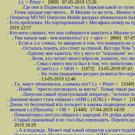
(-)
<
Prizer
> [969] 07-05-2019 15:26
Где они в Подмосковье? на ул. Барклая какой-то пункт
Точек продаж уже много... В Москве то же есть.. Можно на
Оператор MVNO Danycom Mobile раскрыл абонентскую базу.
Есть проблемка. На портированный с Мегафона номер на при
2019 22:57
Кто-нить слышал, что они собираются замутить в Москве в к
Уже начало мая - чем кончилось? (-)
<
qace
> [860] 07-05
Если в 2-х словах, то заверили в том, что помирать не с
Осталось понять, кто стоит за спиной. Вот про Yota "
Одному мне кажется, что у кого-то "показания" не с
Всем, кто читает много вбросов, понятно, что люб
Смысл моего моста был в том, что любителям хо
(Совет) (-)
<
SKH
> [1072] 13-05-2019 07:43
На этом уважаемом ресурсе резвятся без огр
13-05-2019 12:46
Т.е. замут обозначился, а намека нет? (-)
<
Prizer
> [1049]
Намёк - "просто поговорить за жисть". Только такие ра
Danycom самый пунктуальный оператор:- "остатки па
Дэником может стать первым с еSIM (-)
(
URL
) <
Prizer
> [11
Дэник тп бесплатный кто пользует и каковы подводные камн
звонков (-) (Просьба)
<
ОВ
> [1449] 17-04-2019 14:59
Помониторил инет,по общался с народом. От добра добра 
Старый оранжевый я не стал (бы) переводить. Перевёл а
2019 18:29
А я подожду.. Может ещё какой оператор сделает подо