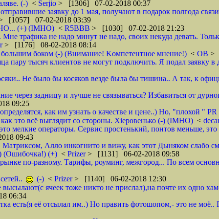
яве. (-)
<
Serjio
> [1306] 07-02-2018 00:37
отправившие заявку до 1 мая, получают в подарок полгода связ
> [1057] 07-02-2018 03:39
НО... (+) (IMHO)
<
R5BBB
> [1030] 07-02-2018 21:23
 Мне трафика не надо минут не надо, своих некуда девать. Толь
er
> [1176] 08-02-2018 08:14
 большим боком (-) (Внимание! Kомпетентное мнение!)
<
ОВ
> 
яца пару тысяч клиентов не могут подключить. Я подал заявку в 
осяки.. Не было бы косяков везде была бы тишина.. А так, к офи
ие через задницу и лучше не связываться? Избавиться от дурног
18 09:25
ределятся, как им узнать о качестве и цене..) Но, "плохой " PR 
- как это всё выглядит со стороны. Хieровенько (-) (IMHO)
<
deca
это мелкие операторы. Сервис простенький, понтов меньше, это 
018 09:43
, Матриксом, Алло инкогнито и вижу, как этот Дыняком слабо см
) (Ошибочка!) (+)
<
Prizer
> [1131] 06-02-2018 09:58
на рынке по-разному. Тарифы, роуминг, межгород... По всем основ
сетей..
(-)
<
Prizer
> [1140] 06-02-2018 12:30
не высылают(с ячеек тоже никто не прислал),на почте их одно ха
18 06:34
тка есть(я её отсылал им..) Но править фотошопом,- это не моё.