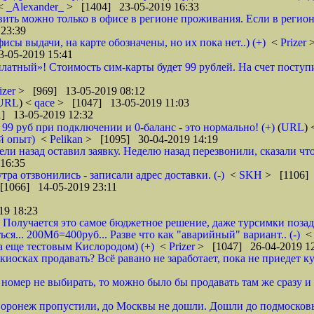
<
_Alexander_
> [1404] 23-05-2019 16:33
ановить можно только в офисе в регионе проживания. Если в реги
23:39
фисы выдачи, на карте обозначены, но их пока нет..) (+)
<
Prizer
-05-2019 15:41
латный»! Стоимость сим-карты будет 99 рублей. На счет поступи
izer
> [969] 13-05-2019 08:12
URL
) <
qace
> [1047] 13-05-2019 11:03
] 13-05-2019 12:32
о 99 руб при подключении и 0-баланс - это нормально! (+)
(
URL
)
й опыт)
<
Pelikan
> [1095] 30-04-2019 14:19
ели назад оставил заявку. Неделю назад перезвонили, сказали что
16:35
тра отзвонились - записали адрес доставки. (-)
<
SKH
> [1106] 
[1066] 14-05-2019 23:11
19 18:23
 Получается это самое бюджетное решение, даже турсимки позади.
ся... 200Мб=400руб... Разве что как "аварийный" вариант.. (-)
а еще тестовым Кислородом) (+)
<
Prizer
> [1047] 26-04-2019 1
иосках продавать? Всё равано не заработает, пока не приедет ку
и номер не выбирать, то можно было бы продавать там же сразу и б
 Воронеж пропустили, до Москвы не дошли. Дошли до подмосковь