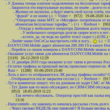
У Дэника теперь платное подключение на бесплатные тарифы
Закроются эти виртуальные жулики, не иначе - долги-то не
Жулики не жулиуки, а будут иметь свой кусок хлеба, п
"фурой" и не иначе (-)
<
Visiter
> [972] 19-08-2020 14:
"Операторы связи МТС и «Мегафон» потребовали от вир
абонентам бесплатные тарифы." :- (+)
<
Reeboot
> [902
Откуда у мобильного оператора Даником долги перед
У мобильного оператора долгов скорее всего и нет 
кстати, да. он ведь на хребте теле2 сидит (-)
(
URL
)
Любят наши ОпСоСы выстрелить себе в ногу...
(-)
<
DANYCOM.Mobile дарит абонентам 200 200 Гб в канун Нового
Перейти со своим номером к DANYCOM.Mobile можно в 5
Оказание услуг связи для абонентов DANYCOM.Mobile на те
[1119] 26-12-2019 12:29
С 31 декабря 2019 года оказание услуг связи в регионах Росс
Остатки трафика за прошлый месяц прикольно перенесли. Фа
Rust
> [1288] 05-06-2019 23:40
Хоть у кого то отображается в ЛК расход трафика онлайн? О
Отображается после закрытия сессии (-)
<
Reeboot
> [917
Тут в комментах пишут, что на дэником не ходят СМС от Мо
Тут Даню как-то мало обсуждают, но СИМ-СИМ обсуждали е
[953] 18-05-2019 11:23
Так нечего обсужжать.. Оператор простой как палка-верё
13:16
Danycominfo - ну наконец-то началась рассылка столь дол
Через сколько НЕДЕЛЬ они привозят? Я больше месяца жду,