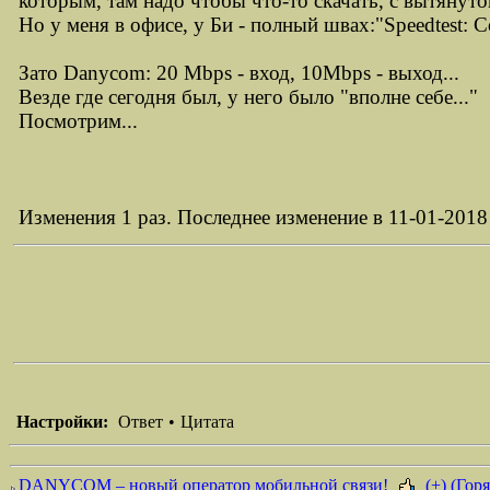
которым, там надо чтобы что-то скачать, с вытянуто
Но у меня в офисе, у Би - полный швах:"Speedtest: C
Зато Danycom: 20 Mbps - вход, 10Mbps - выход...
Везде где сегодня был, у него было "вполне себе..."
Посмотрим...
Изменения 1 раз. Последнее изменение в 11-01-2018
Настройки:
Ответ
•
Цитата
DANYCOM – новый оператор мобильной связи!
(+) (Горя