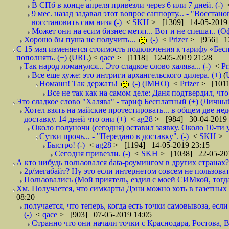
В СПб в конце апреля привезли через 6 или 7 дней. (-)
9 мес. назад задавал этот вопрос саппорту... - "Восст
восстановить сим низя (-)
<
SKH
> [1309] 14-05-2019 
Может они на есим бизнес метят... Вот и не спешат.. (О
Хорошо бы пуша не получить...
(-)
<
Prizer
> [956] 13
С 15 мая изменяется стоимость подключения к тарифу «Бесп
пополнять. (+)
(
URL
) <
qace
> [1118] 12-05-2019 21:28
Так народ ломанулся... Это сладкое слово халява... (-)
<
Pr
Все еще хуже: это интриги архангельского дилера. (+)
(
Номанн! Так держать!
(-) (IMHO)
<
Prizer
> [1011
Все не так как на самом деле: Даня подтвердил, чт
Это сладкое слово "Халява" - тариф Бесплатный (+) (Личны
Хотел взять на майские протестировать... в общем две нед
доставку. 14 дней что они (+)
<
ag28
> [984] 30-04-2019 
Около полуночи (сегодня) оставил заявку. Около 10-ти у
Сутки прочь... - "Передано в доставку". (-)
<
SKH
> 
Быстро! (-)
<
ag28
> [1194] 14-05-2019 23:15
Сегодня привезли. (-)
<
SKH
> [1038] 22-05-20
А кто нибудь пользовался data-роумингом в других странах?
2р/мегабайт? Ну это если интернетом совсем не пользовать
Пользовались (Мой приятель, ездил с моей СИМкой, тогд
Хм. Получается, что симкарты Дэни можно хоть в газетных к
08:20
получается, что теперь, когда есть точки самовывоза, есл
(-)
<
qace
> [903] 07-05-2019 14:05
Странно что они начали точки с Краснодара, Ростова,