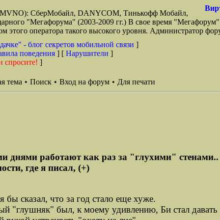
Вир
зи (MVNO): СберМобайл, DANYCOM, Тинькофф Мобайл,
арного "Мегафорума" (2003-2009 гг.) В свое время "Мегафорум"
этого оператора такого высокого уровня. Администратор фору
дачке" - блог секретов мобильной связи
]
авила поведения
] [
Нарушители
]
и спросите!
]
я тема
•
Поиск
•
Вход на форум
•
Для печати
и днями работают как раз за "глухими" стенами.. А
ти, где я писал, (+)
 бы сказал, что за год стало еще хуже.
ный "глушняк" был, к моему удивлению, Би стал давать