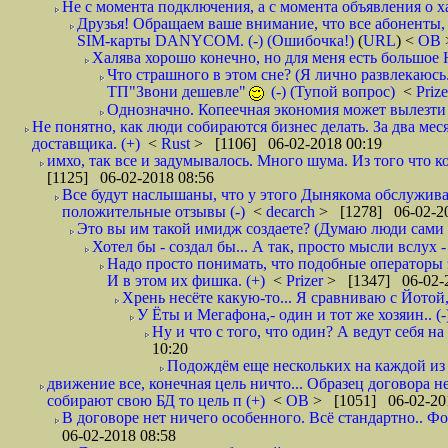
Не с момента подключения, а с момента объявления о хал
Друзья! Обращаем ваше внимание, что все абоненты, 
SIM-карты DANYCOM. (-) (Ошибочка!)
(
URL
) <
ОВ
Халява хорошо конечно, но для меня есть большое 
Что страшного в этом сне? (Я лично развлекаюсь.
ТП"Звони дешевле"
(-) (Тупой вопрос)
<
Priz
Однозначно. Копеечная экономия может вылезти
Не понятно, как люди собираются бизнес делать. За два мес
доставщика. (+)
<
Rust
> [1106] 06-02-2018 00:19
имхо, так все и задумывалось. Много шума. Из того что к
[1125] 06-02-2018 08:56
Все будут наслышаны, что у этого Дынякома обслуживан
положительные отзывы (-)
<
decarch
> [1278] 06-02-20
Это вы им такой имидж создаете? (Думаю люди сами оп
Хотел бы - создал бы... А так, просто мысли вслух 
Надо просто понимать, что подобные операторы 
И в этом их фишка. (+)
<
Prizer
> [1347] 06-02-2
Хрень несёте какую-то... Я сравниваю с Йотой
У Ёты и Мегафона,- один и тот же хозяин.. (-
Ну и что с того, что один? А ведут себя 
10:20
Подождём еще нескольких на каждой из 
движение все, конечная цель ничто... Образец договора 
собирают свою БД то цель п (+)
<
ОВ
> [1051] 06-02-20
В договоре нет ничего особенного. Всё стандартно.. Фо
06-02-2018 08:58