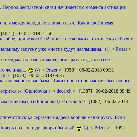
и. Период бесплатной связи начинается с момента активации
ко для международных звонков взял.. Как в своё время
[1021] 07-02-2018 21:56
декабре, привезли 01.02. после нескольких технических сбоев у
циальному запуску уже многие будут наслышаны.. (-)
<
Prizer
>
о имиджа гораздо сложнее, чем сразу создать о себе
то же пиар...
(-)
<
Prizer
> [958] 06-02-2018 09:31
rch
> [1073] 06-02-2018 09:35
как мелкооптовые базы.. Таких операторов может быть много.
отрится (-) (Ошибочка!)
<
decarch
> [1387] 06-02-2018 09:49
ным пунктам (-) (Ошибочка!)
<
decarch
> [1082] 06-02-2018
мство=отписки,а серьезные адреса вообще манкируют...Если
. Поверь на слово, договор- обычный
(-)
<
Prizer
> [1092]