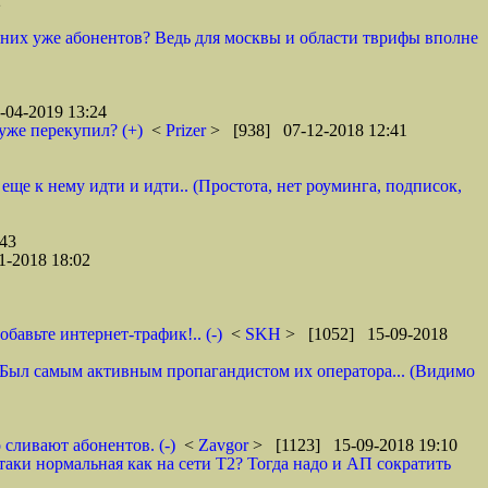
2
у них уже абонентов? Ведь для москвы и области тврифы вполне
04-2019 13:24
уже перекупил? (+)
<
Prizer
> [938] 07-12-2018 12:41
 еще к нему идти и идти.. (Простота, нет роуминга, подписок,
43
1-2018 18:02
авьте интернет-трафик!.. (-)
<
SKH
> [1052] 15-09-2018
 И. Был самым активным пропагандистом их оператора... (Видимо
 сливают абонентов. (-)
<
Zavgor
> [1123] 15-09-2018 19:10
таки нормальная как на сети Т2? Тогда надо и АП сократить