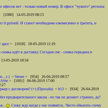
оне офисов нет - только новый номер. В офисе "чужого" региона
> [1080] 14-05-2019 08:15
т 0 рублей. И станет необходимо ежемесячно и тратить, и
 <
qace
> [1018] 18-05-2019 11:19
 симка идёт в доставку. Сегодня смс - симка передана в
13-05-2019 18:34
.. (-)
<
Steuer
> [954] 26-04-2019 08:57
<
ASte
> [1001] 06-06-2019 17:00
2:27
рьер с договором? (+) (Просьба)
<
b13
> [934] 26-04-2019
ез предварительного заказа - но так не делают: странно, да?
я..
Сижу жду когда у нас появятся.. Чисто обкатать схему