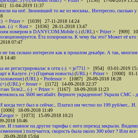
риходят..) (-) (Личный опыт)
<
Prizer
> [1130] 17-04-2019 15:5
41] 11-04-2019 11:37
нили на неё. Звонивший то же из москвы.. Интересно, сколько 
18
с)
<
Prizer
> [1039] 27-11-2018 14:24
к. (-)
<
Rust
> [1036] 28-11-2018 13:47
 своим номером в DANYCOM.Mobile (-)
(
URL
) <
Prizer
> [909] 10-
зиционируется. Ёта похорошела. К чему бы это? Может её кто 
2018 07:47
о не так сильно интересен как в прошлом декабре. А так, многим
8 14:40
а не регистрировалас в сети (-)
<
je7711
> [954] 03-01-2019 15:
 в Калуге. (+) (Горячая новость)
(
URL
) <
Prizer
> [1000] 01-1
дположение)
(
URL
) <
Professor
> [1087] 20-09-2018 18:28
(+)
(
URL
) <
feoser
> [1172] 14-09-2018 22:37
гаю Теле2... (-)
<
Prizer
> [1167] 18-09-2018 11:23
енялись на 3600 мегабайт. Верните украденное! Украли СМС - доб
 И когда тест был и сейчас.. Платил им честно по 199 руб/мес..
[1006] 18-09-2018 11:49
Zavgor
> [1073] 15-09-2018 10:21
9-2018 10:46
ие. И главное на другие тарифы с него переход закрыли. Видимо
менения ) получается, скорость была около 300 кбит ? Или все 
 20-09-2018 15:04