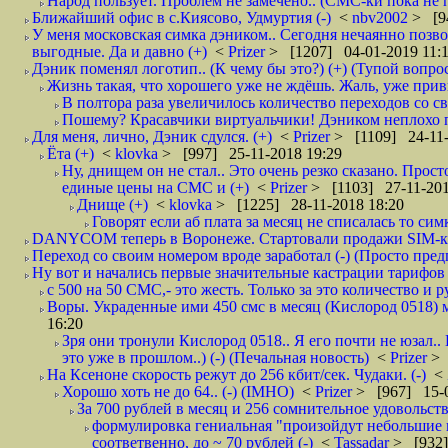
Народ пользует. Проблем не замечено.. (СМС-ки пока не п
Ближайший офис в с.Киясово, Удмуртия (-)
<
nbv2002
> [9
У меня московская симка дэником.. Сегодня нечаянно позво
выгодные. Да и давно (+)
<
Prizer
> [1207] 04-01-2019 11:
Дэник поменял логотип.. (К чему бы это?) (+) (Тупой вопро
Жизнь такая, что хорошего уже не ждёшь. Жаль, уже привы
В полтора раза увеличилось количество переходов со
Пошему? Красавчики виртуальчики! Дэником неплохо по
Для меня, лично, Дэник сдулся. (+)
<
Prizer
> [1109] 24-11-
Ёта (+)
<
klovka
> [997] 25-11-2018 19:29
Ну, днищем он не стал.. Это очень резко сказано. Прост
единые цены на СМС и (+)
<
Prizer
> [1103] 27-11-201
Днище (+)
<
klovka
> [1225] 28-11-2018 18:20
Говорят если аб плата за месяц не списалась то симк
DANYCOM теперь в Воронеже. Стартовали продажи SIM-карт
Переход со своим номером вроде заработал (-) (Просто пре
Ну вот и начались первые значительные кастрации тарифов 
с 500 на 50 СМС,- это жесть. Только за это количество и ру
Воры. Украденные ими 450 смс в месяц (Кислород 0518) м
16:20
Зря они тронули Кислород 0518.. Я его почти не юзал..
это уже в прошлом..) (-) (Печальная новость)
<
Prizer
> 
На Ксеноне скорость режут до 256 кбит/сек. Чудаки. (-)
<
Хорошо хоть не до 64.. (-) (IMHO)
<
Prizer
> [967] 15-0
За 700 рублей в месяц и 256 сомнительное удовольств
формулировка гениальная "произойдут небольшие из
соответвенно, до ~ 70 рублей (-)
<
Tassadar
> [932]