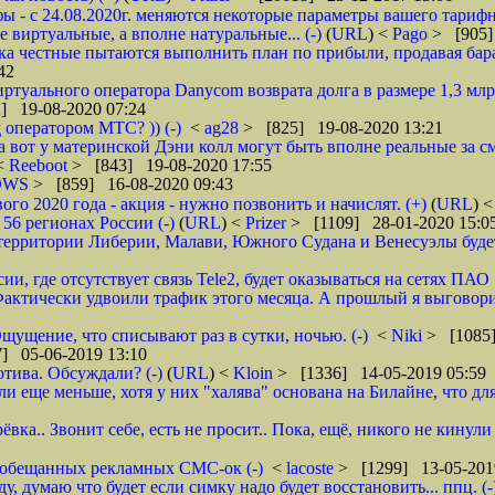
 - с 24.08.2020г. меняются некоторые параметры вашего тарифн
 виртуальные, а вполне натуральные... (-)
(
URL
) <
Pago
> [905]
ока честные пытаются выполнить план по прибыли, продавая барах
42
туального оператора Danycom возврата долга в размере 1,3 млрд
] 19-08-2020 07:24
 оператором МТС? )) (-)
<
ag28
> [825] 19-08-2020 13:21
а вот у материнской Дэни колл могут быть вполне реальные за смс
 <
Reeboot
> [843] 19-08-2020 17:55
DWS
> [859] 16-08-2020 09:43
 2020 года - акция - нужно позвонить и начислят. (+)
(
URL
) 
6 регионах России (-)
(
URL
) <
Prizer
> [1109] 28-01-2020 15:0
рритории Либерии, Малави, Южного Судана и Венесуэлы будет в
ии, где отсутствует связь Tele2, будет оказываться на сетях ПАО
ктически удвоили трафик этого месяца. А прошлый я выговорил 
щущение, что списывают раз в сутки, ночью. (-)
<
Niki
> [1085]
] 05-06-2019 13:10
тива. Обсуждали? (-)
(
URL
) <
Kloin
> [1336] 14-05-2019 05:59
ще меньше, хотя у них "халява" основана на Билайне, что для м
вка.. Звонит себе, есть не просит.. Пока, ещё, никого не кинули
го обещанных рекламных СМС-ок (-)
<
lacoste
> [1299] 13-05-201
 думаю что будет если симку надо будет восстановить... ппц. (-