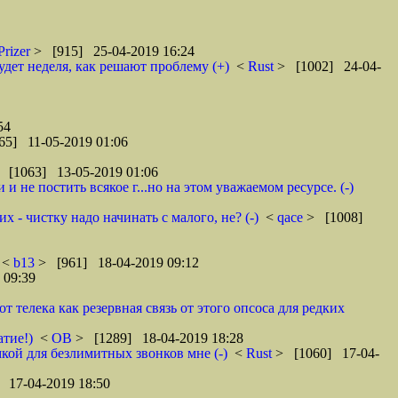
Prizer
> [915] 25-04-2019 16:24
удет неделя, как решают проблему (+)
<
Rust
> [1002] 24-04-
54
65] 11-05-2019 01:06
 [1063] 13-05-2019 01:06
 не постить всякое г...но на этом уважаемом ресурсе. (-)
 - чистку надо начинать с малого, не? (-)
<
qace
> [1008]
<
b13
> [961] 18-04-2019 09:12
 09:39
телека как резервная связь от этого опсоса для редких
атие!)
<
ОВ
> [1289] 18-04-2019 18:28
кой для безлимитных звонков мне (-)
<
Rust
> [1060] 17-04-
 17-04-2019 18:50