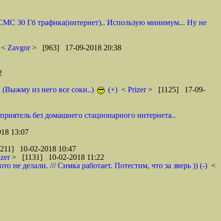
0 СМС 30 Гб трафика(интернет).. Использую минимум... Ну не
<
Zavgor
> [963] 17-09-2018 20:38
2
. (Выжму из него все соки..)
(+)
<
Prizer
> [1125] 17-09-
 приятель без домашнего стационарного интернета..
18 13:07
211] 10-02-2018 10:47
izer
> [1131] 10-02-2018 11:22
не делали. /// Симка работает. Потестим, что за зверь )) (-)
<