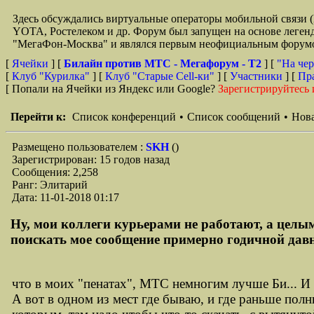
Здесь обсуждались виртуальные операторы мобильной свя
YOTA, Ростелеком и др. Форум был запущен на основе легенд
"МегаФон-Москва" и являлся первым неофициальным форумом 
[
Ячейки
] [
Билайн против МТС - Мегафорум - T2
]
[
"На чер
[
Клуб "Курилка"
] [
Клуб "Старые Сell-ки"
] [
Участники
] [
Пр
[ Попали на Ячейки из Яндекс или Google?
Зарегистрируйтесь 
Перейти к:
Список конференций
•
Список сообщений
•
Нова
Размещено пользователем :
SKH
()
Зарегистрирован: 15 годов назад
Сообщения: 2,258
Ранг: Элитарий
Дата: 11-01-2018 01:17
Ну, мои коллеги курьерами не работают, а целым
поискать мое сообщение примерно годичной давнос
что в моих "пенатах", МТС немногим лучше Би... И я
А вот в одном из мест где бываю, и где раньше пол