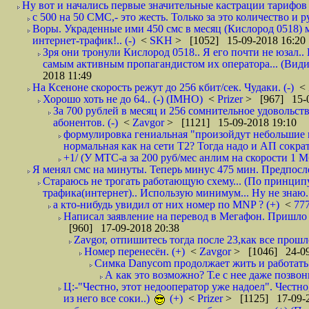
Ну вот и начались первые значительные кастрации тарифов 
с 500 на 50 СМС,- это жесть. Только за это количество и ру
Воры. Украденные ими 450 смс в месяц (Кислород 0518) 
интернет-трафик!.. (-)
<
SKH
> [1052] 15-09-2018 16:20
Зря они тронули Кислород 0518.. Я его почти не юзал.. 
самым активным пропагандистом их оператора... (Видим
2018 11:49
На Ксеноне скорость режут до 256 кбит/сек. Чудаки. (-)
<
Хорошо хоть не до 64.. (-) (IMHO)
<
Prizer
> [967] 15-0
За 700 рублей в месяц и 256 сомнительное удовольст
абонентов. (-)
<
Zavgor
> [1121] 15-09-2018 19:10
формулировка гениальная "произойдут небольшие из
нормальная как на сети Т2? Тогда надо и АП сократ
+1/ (У МТС-а за 200 руб/мес анлим на скорости 1 Мб
Я менял смс на минуты. Теперь минус 475 мин. Предпослед
Стараюсь не трогать работающую схему... (По принципу
трафика(интернет).. Использую минимум... Ну не знаю..
а кто-нибудь увидил от них номер по MNP ? (+)
<
77
Написал заявление на перевод в Мегафон. Пришло 
[960] 17-09-2018 20:38
Zavgor, отпишитесь тогда после 23,как все прошло
Номер перенесён. (+)
<
Zavgor
> [1046] 24-09
Симка Danycom продолжает жить и работать 
А как это возможно? Т.е с нее даже позвон
Ц:-"Честно, этот недооператор уже надоел". Честно
из него все соки..)
(+)
<
Prizer
> [1125] 17-09-2