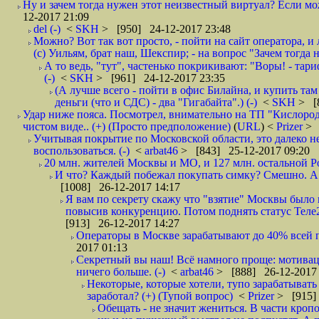
Ну и зачем тогда нужен этот неизвестный виртуал? Если м
12-2017 21:09
del (-)
<
SKH
> [950] 24-12-2017 23:48
Можно? Вот так вот просто, - пойти на сайт оператора, и л
(с) Уильям, брат наш, Шекспир; - на вопрос "Зачем тогда 
А то ведь, "тут", частенько покрикивают: "Воры! - тариф-
(-)
<
SKH
> [961] 24-12-2017 23:35
(А лучше всего - пойти в офис Билайна, и купить там 
деньги (что и СДС) - два "Гигабайта".) (-)
<
SKH
> [
Удар ниже пояса. Посмотрел, внимательно на ТП "Кислород"
чистом виде.. (+) (Просто предположение)
(
URL
) <
Prizer
> 
Учитывая покрытие по Московской области, это далеко н
воспользоваться. (-)
<
arbat46
> [843] 25-12-2017 09:20
20 млн. жителей Москвы и МО, и 127 млн. остальной Рос
И что? Каждый побежал покупать симку? Смешно. А вт
[1008] 26-12-2017 14:17
Я вам по секрету скажу что "взятие" Москвы было 
повысив конкуренцию. Потом поднять статус Теле2 
[913] 26-12-2017 14:27
Операторы в Москве зарабатывают до 40% всей пр
2017 01:13
Секретный вы наш! Всё намного проще: мотиваци
ничего больше. (-)
<
arbat46
> [888] 26-12-2017 
Некоторые, которые хотели, тупо зарабатывать 
заработал? (+) (Тупой вопрос)
<
Prizer
> [915]
Обещать - не значит жениться. В части кропо