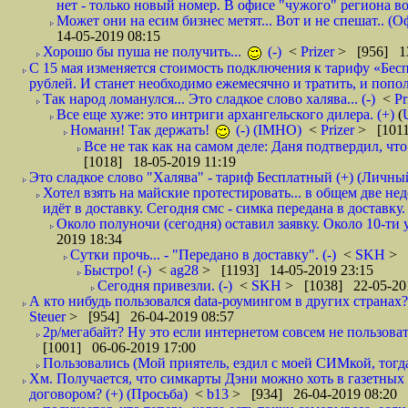
нет - только новый номер. В офисе "чужого" региона во
Может они на есим бизнес метят... Вот и не спешат.. (О
14-05-2019 08:15
Хорошо бы пуша не получить...
(-)
<
Prizer
> [956] 13
С 15 мая изменяется стоимость подключения к тарифу «Бесп
рублей. И станет необходимо ежемесячно и тратить, и попол
Так народ ломанулся... Это сладкое слово халява... (-)
<
Pr
Все еще хуже: это интриги архангельского дилера. (+)
(
Номанн! Так держать!
(-) (IMHO)
<
Prizer
> [1011
Все не так как на самом деле: Даня подтвердил, чт
[1018] 18-05-2019 11:19
Это сладкое слово "Халява" - тариф Бесплатный (+) (Личны
Хотел взять на майские протестировать... в общем две не
идёт в доставку. Сегодня смс - симка передана в доставку.
Около полуночи (сегодня) оставил заявку. Около 10-ти у
2019 18:34
Сутки прочь... - "Передано в доставку". (-)
<
SKH
> 
Быстро! (-)
<
ag28
> [1193] 14-05-2019 23:15
Сегодня привезли. (-)
<
SKH
> [1038] 22-05-20
А кто нибудь пользовался data-роумингом в других странах?
Steuer
> [954] 26-04-2019 08:57
2р/мегабайт? Ну это если интернетом совсем не пользовать
[1001] 06-06-2019 17:00
Пользовались (Мой приятель, ездил с моей СИМкой, тогд
Хм. Получается, что симкарты Дэни можно хоть в газетных к
договором? (+) (Просьба)
<
b13
> [934] 26-04-2019 08:20