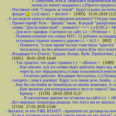
У Danycoma, есть и Тверская и Воронежская ну
июня) их начнут выдавать (-) (Просто предпол
Поставьте себе "Следить за темой". Будут ссылки на почт
флудит
(-) (Совет)
<
decarch
> [1093] 31-01-2018 12:2
А вы видели цены в международном роуминге? Откуда такая
Промо-тариф? Или - "фишка" такая.. Каждый "раскручивае
симки "Для путешествий" - помните? ===> (-)
(
URL
) <
S
Для всех тарифов. Смотрите их сайт. (-)
<
Professor
> [
Помним-помним эти симки МТС. 12 руб/мин за входящие и
остальных странах намного дороже (-)
<
b13
> [892] 3
Помнится, "в свое время"на них тоже была "красота
бесплатно), но без абонентской платы.Или чего попут
Входящие 0 в Египте, Турции, Кипре, Кубе, Прибалтике, р
[1061] 30-01-2018 14:44
Так приятно, что даже страшно (-)
<
xReason
> [1089] 
Как обычно, вся эта халява будет работать через зад
через ip, все обрадовались,только пользоваться нево
Отлично работает. Входящие бесплатны. (-) (Личн
съездите с ним в роуминг. Вдруг и в самом деле, бомба... (
Как бы эта бомба не бомабнула по моему кошельку. А си
Вам звонили для потверждения и чего-то такого? Зака
Крекер
> [1139] 28-01-2018 11:27
Я паспортные данные не оставлял на сайте (-)
<
xR
Все мировые операторы решили, что этого им не хватало 
[1516] 27-01-2018 23:46
Коллеги, те кто УЖЕ ЮЗАЕТ - пришлите их договор на почту
Если в договоре есть раздел "шесть месяц на это даром", т