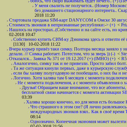
боюсь, что скоро выжимать будет нечего.. (+) (Пе
У меня свалить не получится.. (Номер Московс
без домашнего стационарного интернета.. Ск
2018 11:20
Стартовала продажа SIM-карт DANYCOM в Омске 30 августа 
Стоимость звонков в непризнанные республики:-> (+)
<
Pri
Нашлось на просторах..(Собственно и на сайте есть, но криво. А наро
02-2018 10:47
Собственно купить СИМ-ку Дэникома здесь и отвезти её в
[1130] 10-02-2018 11:22
Вчера курьер привёз таки симку. Полтора месяца заняло у н
делали. /// Симка работает. Потестим, что за зверь )) (-)
<
St
Отказался... Заявка № 371 от 19.12.2017 (+) (IMHO) (+)
<
R
Аналогично, симку так и не привезли. Просто забил болт. 
Та же ситуация кинули первых, даже в курьерскую службу
если бы халяву полугодовую не пообещали, о них бы и не
Логично. Хотя халява там 6 месяцев с момента подключени
Не с момента подключения, а с момента объявления о хал
Друзья! Обращаем ваше внимание, что все абоненты, 
бесплатной связи начинается с момента активации 
03:39
Халява хорошо конечно, но для меня есть большое 
Что страшного в этом сне? (Я лично развлекаюсь.
международных звонков взял.. Как в своё время
08:14
Однозначно. Копеечная экономия может вылезти
07-02-2018 21:56