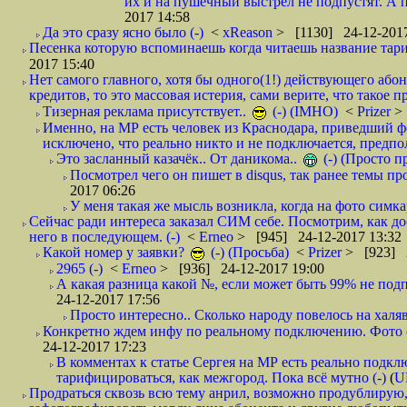
их и на пушечный выстрел не подпустят. А п
2017 14:58
Да это сразу ясно было (-)
<
xReason
> [1130] 24-12-2017
Песенка которую вспоминаешь когда читаешь название тар
2017 15:40
Нет самого главного, хотя бы одного(1!) действующего абон
кредитов, то это массовая истерия, сами верите, что такое п
Тизерная реклама присутствует..
(-) (IMHO)
<
Prizer
>
Именно, на МР есть человек из Краснодара, приведший ф
исключено, что реально никто и не подключается, предпол
Это засланный казачёк.. От даникома..
(-) (Просто 
Посмотрел чего он пишет в disqus, так ранее темы пр
2017 06:26
У меня такая же мысль возникла, когда на фото симкар
Сейчас ради интереса заказал СИМ себе. Посмотрим, как д
него в последующем. (-)
<
Erneo
> [945] 24-12-2017 13:32
Какой номер у заявки?
(-) (Просьба)
<
Prizer
> [923] 2
2965 (-)
<
Erneo
> [936] 24-12-2017 19:00
А какая разница какой №, если может быть 99% не подп
24-12-2017 17:56
Просто интересно.. Сколько народу повелось на халяв
Конкретно ждем инфу по реальному подключению. Фото симо
24-12-2017 17:23
В комментах к статье Сергея на МР есть реально подкл
тарифицироваться, как межгород. Пока всё мутно (-)
(
U
Продраться сквозь всю тему анрил, возможно продублирую,