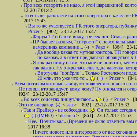
Про всех говорить не надо, я этой шарашкиной контор
12-2017 01:42
То есть вы работаете на этого оператора в качестве P
2017 15:43
Вы то же участвуете в PR этого оператора, публику
Prizer
> [902] 23-12-2017 15:47
Форум Т2 и банки вижу, а ячеек нет. Семь страниц
ПР бывает разным, "хитрости" с персональными 
намерениях компании... (-)
<
Pago
> [864] 23-12
Да вообще какая-то мутная контора. ТП говори
по какому, а в ответ предлагают обращаться в 
Я как раз пишу о том, что мне не понятно, зачем
так важно. Ну открылась еще одна лавочка, кото
Виртуалы "попёрли".. Только Ростелеком подкл
20 млн, это уже что-то...
(+)
<
Prizer
> [841
Всем нытикам которые завидуют появлению нового сот оп
Не понял, кто завидует, кому, чему? Ну открылся и откры
[924] 23-12-2017 15:47
Во всех соцсетях пишут/читают...
(-)
<
Prizer
> [8
Это не оператор. (-)
<
ssu
> [892] 23-12-2017 15:33
Так и Прайзер - не собеседник
Он только сегодня 
(-) (IMHO)
<
decarch
> [861] 23-12-2017 15:53
Нее.. Почитывал.. (Времени не было ответить вам п
2017 16:38
Ничего нового или интересного от вас сегодня не