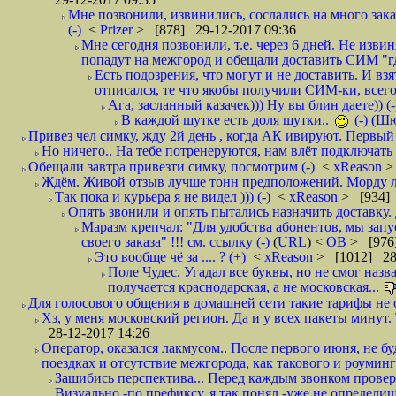
Мне позвонили, извинились, сослались на много заказ
(-)
<
Prizer
> [878] 29-12-2017 09:36
Мне сегодня позвонили, т.е. через 6 дней. Не изв
попадут на межгород и обещали доставить СИМ "где
Есть подозрения, что могут и не доставить. И взят
отписался, те что якобы получили СИМ-ки, всего 
Ага, засланный казачек))) Ну вы блин даете)) (-
В каждой шутке есть доля шутки..
(-) (Ш
Привез чел симку, жду 2й день , когда АК ивируют. Первый р
Но ничего.. На тебе потренеруются, нам влёт подключать б
Обещали завтра привезти симку, посмотрим (-)
<
xReason
>
Ждём. Живой отзыв лучше тонн предположений. Морду ли
Так пока и курьера я не видел ))) (-)
<
xReason
> [934] 
Опять звонили и опять пытались назначить доставку. 
Маразм крепчал: "Для удобства абонентов, мы запу
своего заказа" !!! см. ссылку (-)
(
URL
) <
ОВ
> [976
Это вообще чё за .... ? (+)
<
xReason
> [1012] 28
Поле Чудес. Угадал все буквы, но не смог наз
получается краснодарская, а не московская...
Для голосового общения в домашней сети такие тарифы не о
Хз, у меня московский регион. Да и у всех пакеты минут. 
28-12-2017 14:26
Оператор, оказался лакмусом.. После первого июня, не бу
поездках и отсутствие межгорода, как такового и роуминга.
Зашибись перспектива... Перед каждым звонком проверят
Визуально -по префиксу, я так понял -уже не определи