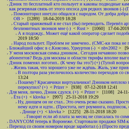
Дэник тп бесплатный кто пользует и каковы подводные кам
как резервная связь от этого опсоса для редких звонков (-) (
Помониторил инет,по общался с народом. От добра добра 
ОВ
> [1289] 18-04-2019 18:28
Старый оранжевый я не стал (бы) переводить. Перевёл а
безлимитных звонков мне (-)
<
Rust
> [1060] 17-04-2019
А я подожду.. Может ещё какой оператор сделает подо
2019 18:50
Народ пользует. Проблем не замечено.. (СМС-ки пока не п
Ближайший офис в с.Киясово, Удмуртия (-)
<
nbv2002
> [9
У меня московская симка дэником.. Сегодня нечаянно позво
абонентов? Ведь для москвы и области тврифы вполне выго
Дэник поменял логотип.. (К чему бы это?) (+) (Тупой вопро
Жизнь такая, что хорошего уже не ждёшь. Жаль, уже привы
В полтора раза увеличилось количество переходов со
13:24
Пошему? Красавчики виртуальчики! Дэником неплохо п
перекупил? (+)
<
Prizer
> [938] 07-12-2018 12:41
Для меня, лично, Дэник сдулся. (+)
<
Prizer
> [1108] 24-11-
Ёта (+)
<
klovka
> [997] 25-11-2018 19:29
Ну, днищем он не стал.. Это очень резко сказано. Прос
нему идти и идти.. (Простота, нет роуминга, подписок
Днище (+)
<
klovka
> [1225] 28-11-2018 18:20
Говорят если аб плата за месяц не списалась то симк
DANYCOM теперь в Воронеже. Стартовали продажи SIM-карт
Переход со своим номером вроде заработал (-) (Просто пре