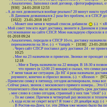
Аналогично. Заполнил свой договор, сфотографировал, 
[930] 24-01-2018 12:53
А до них дозвониться вообще реально? 20 минут никто трубк
В Даником дозванивался 2 раза без проблем, и в СПСР дозв
[1022] 23-01-2018 16:57
Может они меня в черный список добавили
(-)
<
xR
Мой совет тем кто ждет доставку, звоните в Даником и узн
отслеживание на сайте СПСР. Мою накладную сбросили в п
01-2018 09:24
Аналогично, передали в СПСР 10-го, доставку назначили н
переназначили на 30-е. (-)
<
Vampik
> [1038] 23-01-2018
Через сайт СПСР поставил дату доставки 24 - не привезл
10:25
Мне на 23 назначили и привезли. Звонки не проходят 
12:18
Мне в Тверь назначили на 22 января. В 18-30 я позво
что привез (в 12:00 23 января) и сказал, что симки раз
У меня такая же ситуация. До НГ 4 раза назначали доставк
роуминге, конечно я сбросил звонок. (-)
<
xReason
> [972
Привезли симку в пятницу, сегодня активировали, пока все 
Сейчас ржал, звонок с московского прямого номера... Это С
технического сбоя мы не можем вам сообщить срок доставки
мне слово в слово сегодня, странный у них там "сбой" (-)
То же самое. Причем в четвертый раз звонили и техниче
А куда если не секрет везут? Я тоже с 20 декабря жду. (-)
В Ростов-на-Дону, т.е. эти 280км уже можно было бы пеш