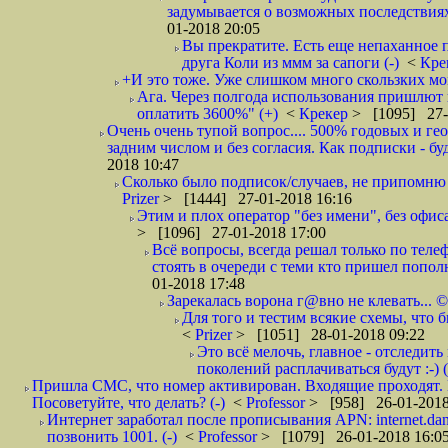
задумывается о возможных последствия
01-2018 20:05
Вы прекратите. Есть еще непаханное 
друга Коли из ммм за сапоги (-)
<
Кре
+И это тоже. Уже слишком много скользких мо
Ага. Через полгода использования пришлют п
оплатить 3600%" (+)
<
Крекер
> [1095] 27-
Очень очень тупой вопрос.... 500% годовых и ге
задним числом и без согласия. Как подписки - бу
2018 10:47
Сколько было подписок/случаев, не припомню 
Prizer
> [1444] 27-01-2018 16:16
Этим и плох оператор "без имени", без офиса
> [1096] 27-01-2018 17:00
Всё вопросы, всегда решал только по телеф
стоять в очереди с теми кто пришел попол
01-2018 17:48
Зарекалась ворона г@вно не клевать... ©
Для того и тестим всякие схемы, что б
<
Prizer
> [1051] 28-01-2018 09:22
Это всё мелочь, главное - отследит
поколений расплачиваться будут :-) (
Пришла СМС, что номер активирован. Входящие проходят. И
Посоветуйте, что делать? (-)
<
Professor
> [958] 26-01-2018
Интернет заработал после прописывания APN: internet.da
позвонить 1001. (-)
<
Professor
> [1079] 26-01-2018 16:0