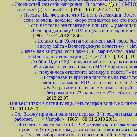
Сложностей сам себе нагородил.. В голове..
(-) (IMHO
почему? (-)
<
slava87
> [930] 10-01-2018 12:17
Потому.. Вы же знаете что Т2 нет в Астрахани. Зачем
если не очень, дождись, скоро отпишутся все кто полу
Если нет теле2 будет мегафон или мтс ... у меня так 
Речь про доставку СИМ-ки (Как я понял, они не з
[980] 10-01-2018 18:46
Не захотели. Хотя на тот момент мой город бы
вверху сайта - Волгоградскую область (-)
<
sla
Зачем вам виртуал, если даже СДС маринуете? Зачем 
хобби это, для коллекции (-)
<
je7711
> [1031] 10-
Хобби. Один СДС,полученный по коду, активно и
абонярные, перенесенные по MNP, мариную, може
"получилось отключить абоняру и пакеты" - как
В стародавние времена тарифа была такая те
звонить только на МТС, на остальных по 2 руб
В Астрахани на другие местные - по рубл
без роуминга. 72р капает по 20%, обязан т
2018 22:07
Привезли таки в пятницу еще, сеть телефон видит, но симку
01-2018 12:29
Эх.. Заявку приняли одним из первых, 3(!) недели назад, 
работает. (-)
<
Vampik
> [965] 08-01-2018 20:51
4-го числа зашёл на сайт СПСР, оказалось, что там мож
привезли (хотя дэни сам должны были созвониться со мн
Там для выбора даты нужно ввести некий номер накла