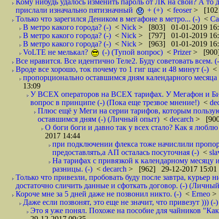
Кому нибудь удалось изменить пароль от ЛК на свой? А то 
прислали изначально пятизначный
+ (+)
<
feoser
> [102
Только что зарегился Деником в мегафоне в метро... (-)
<
С
В метро какого города? (-)
<
Nick
> [803] 01-01-2019 16
В метро какого города? (-)
<
Nick
> [797] 01-01-2019 16
В метро какого города? (-)
<
Nick
> [963] 01-01-2019 16
VoLTE не мелькал?
(-) (Тупой вопрос)
<
Prizer
> [900]
Все нравится. Все идентично Теле2. Буду советовать всем. (-
Вроде все хорошо, ток почему то 1 гиг щас и 48 минут (-)
<
пропорционально оставшимся дням календарного месяца в
13:09
У ВСЕХ операторов на ВСЕХ тарифах. У Мегафон и Би 
вопрос в принципе (-) (Пока еще трезвое мнение!)
<
de
Плюс ещё у Меги на серии тарифов, которым пользую
оставшимся дням (-) (Личный опыт)
<
decarch
> [900
О боги боги и давно так у всех стало? Как я люблю 
2017 14:44
при подключении флекса тоже начислили пропорц
предоставлять,а АП осталась посуточная (-)
<
sl
На тарифах с привязкой к календарному месяцу 
разницы. (-)
<
decarch
> [962] 29-12-2017 15:01
Только что привезли, пробовать буду после завтра, курьер н
достаточно сличить данные и сфоткать договор. (-) (Личный 
Короче мне за 5 дней даже не позвонил никто. (-)
<
Erneo
>
Даже если позвонят, это еще не значит, что привезут ))) (-)
Это я уже понял. Похоже на пособие для чайников "Как о
29-12-2017 09:35