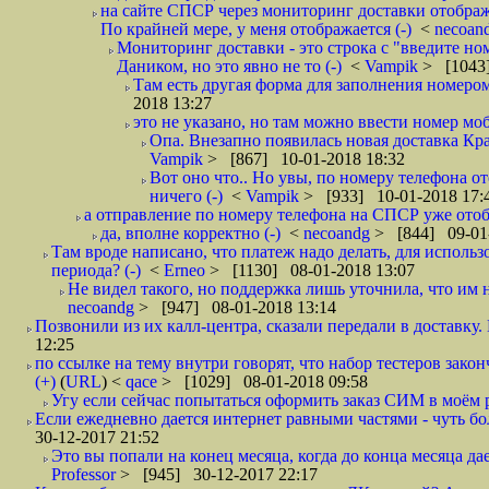
на сайте СПСР через мониторинг доставки отображ
По крайней мере, у меня отображается (-)
<
necoan
Мониторинг доставки - это строка с "введите но
Даником, но это явно не то (-)
<
Vampik
> [1043]
Там есть другая форма для заполнения номером 
2018 13:27
это не указано, но там можно ввести номер моб
Опа. Внезапно появилась новая доставка Кра
Vampik
> [867] 10-01-2018 18:32
Вот оно что.. Но увы, по номеру телефона о
ничего (-)
<
Vampik
> [933] 10-01-2018 17:
а отправление по номеру телефона на СПСР уже отоб
да, вполне корректно (-)
<
necoandg
> [844] 09-01
Там вроде написано, что платеж надо делать, для использ
периода? (-)
<
Erneo
> [1130] 08-01-2018 13:07
Не видел такого, но поддержка лишь уточнила, что им 
necoandg
> [947] 08-01-2018 13:14
Позвонили из их калл-центра, сказали передали в доставку. И
12:25
по ссылке на тему внутри говорят, что набор тестеров зак
(+)
(
URL
) <
qace
> [1029] 08-01-2018 09:58
Угу если сейчас попытаться оформить заказ СИМ в моём р
Если ежедневно дается интернет равными частями - чуть боле
30-12-2017 21:52
Это вы попали на конец месяца, когда до конца месяца дае
Professor
> [945] 30-12-2017 22:17