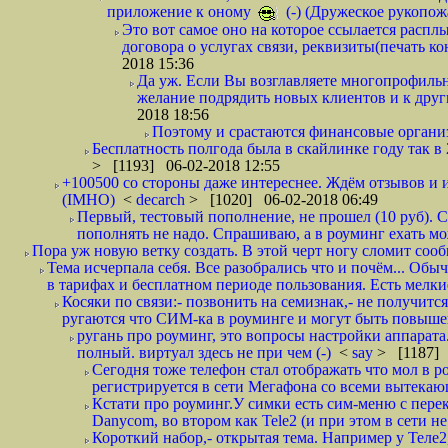
приложение к оному
(-) (Дружеское рукопож
Это вот самое оно на которое ссылается распл
договора о услугах связи, реквизиты(печать ко
2018 15:36
Да уж. Если Вы возглавляете многопрофиль
желание подрядить новых клиентов и к други
2018 18:56
Поэтому и срастаются финансовые организа
Бесплатность полгода была в скайлинке году так в
> [1193] 06-02-2018 12:55
+100500 со стороны даже интереснее. Ждём отзывов и и
(IMHO)
<
decarch
> [1020] 06-02-2018 06:49
Первый, тестовый пополнение, не прошел (10 руб). Сд
пополнять не надо. Спрашиваю, а в роуминг ехать мо
Пора уж новую ветку создать. В этой черт ногу сломит сооб
Тема исчерпала себя. Все разобрались что и почём... О
в тарифах и бесплатном периоде пользования. Есть мелкие
Косяки по связи:- позвонить на семизнак,- не получится
ругаются что СИМ-ка в роуминге и могут быть повышен
ругань про роуминг, это вопросы настройки аппарата
полный. виртуал здесь не при чем (-)
<
say
> [1187] 
Сегодня тоже телефон стал отображать что мол в р
регистрируется в сети Мегафона со всеми вытекаю
Кстати про роуминг.У симки есть сим-меню с пере
Danycom, во втором как Tele2 (и при этом в сети не 
Короткий набор,- открытая тема. Например у Теле2