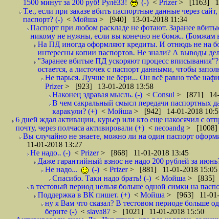
1500 минут за 200 руб! РулёЗЗ!
(-)
<
Prizer
> [1163] 1
Т.е., если при заказе вбить паспортные данные через сай
паспорт? (-)
<
Мойша
> [940] 13-01-2018 11:34
Паспорт при любом раскладе не фотают. Заранее вбит
никому не нужны, если вы конечно не бомж.. (Бомжам в
На ПД иногда оформляют кредиты. И отнюдь не на б
интересны копии паспортов. Не знали? А выводы дела
"Заранее вбитые ПД ускоряют процесс вписывания"?
остается, а листочек с паспорт данными, чтобы заполн
Не парься. Лучше не бери... Он всё равно тебе нафи
Prizer
> [923] 13-01-2018 13:58
Наконец здравая мысль. (-)
<
Consul
> [871] 14-
В чем сакральный смысл передачи паспортных да
каракули? (+)
<
Мойша
> [942] 14-01-2018 10:5
6 дней ждал активации, курьер или кто еще накосячил с от
почту, через полчаса активировали (+)
<
necoandg
> [1008]
Вы случайно не знаете, можно ли на один паспорт оформи
11-01-2018 13:27
Не надо.. (-)
<
Prizer
> [868] 11-01-2018 13:45
Даже гарантийный взнос не надо 200 рублей за июнь?
Не надо...
(-)
<
Prizer
> [881] 11-01-2018 15:05
Спасибо. Таки надо брать! (-)
<
Мойша
> [835] 
в тестовый период нельзя больше одной симки на паспор
Поддержка в ВК пишет. (+)
<
Мойша
> [963] 11-01-
ну я Вам что сказал? В тестовом периоде больше одн
берите (-)
<
slava87
> [1021] 11-01-2018 15:50