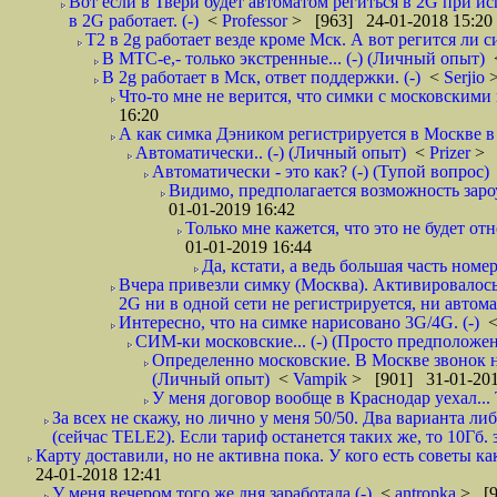
Вот если в Твери будет автоматом региться в 2G при ис
в 2G работает. (-)
<
Professor
> [963] 24-01-2018 15:20
T2 в 2g работает везде кроме Мск. А вот регится ли с
В МТС-е,- только экстренные... (-) (Личный опыт)
В 2g работает в Мск, ответ поддержки. (-)
<
Serjio
Что-то мне не верится, что симки с московскими 
16:20
А как симка Дэником регистрируется в Москве в 
Автоматически.. (-) (Личный опыт)
<
Prizer
> 
Автоматически - это как? (-) (Тупой вопрос)
Видимо, предполагается возможность зароу
01-01-2019 16:42
Только мне кажется, что это не будет о
01-01-2019 16:44
Да, кстати, а ведь большая часть номер
Вчера привезли симку (Москва). Активировалось п
2G ни в одной сети не регистрируется, ни автом
Интересно, что на симке нарисовано 3G/4G. (-)
СИМ-ки московские... (-) (Просто предположе
Определенно московские. В Москве звонок н
(Личный опыт)
<
Vampik
> [901] 31-01-201
У меня договор вообще в Краснодар уехал...
За всех не скажу, но лично у меня 50/50. Два варианта л
(сейчас TELE2). Если тариф останется таких же, то 10Гб. 
Карту доставили, но не активна пока. У кого есть советы к
24-01-2018 12:41
У меня вечером того же дня заработала (-)
<
antropka
> [9