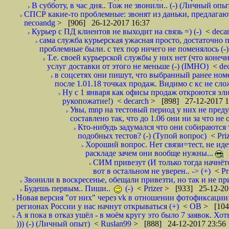
В субботу, в час дня.. Тож не звонили.. (-) (Личный опы
СПСР какие-то проблемные: звонят из даньки, предлагают 
necoandg
> [906] 26-12-2017 16:37
Курьер с ПД клиентов не выходит на связь =) (-)
<
deca
сама служба курьерская ужасная просто, достаточно п
проблемные были. с тех пор ничего не поменялось (-)
Т.е. своей курьерской службы у них нет (что коне
услуг доставки от этого не меньше (-) (IMHO)
<
de
в соцсетях они пишут, что выбранный ранее ном
после 1.01.18 точках продаж. Видимо с кс не сло
Ну с 1 января как офисы продаж откроются эли
рукопожатие!)
<
decarch
> [898] 27-12-2017 1
Увы, mnp на тестовый период у них не преду
составлено так, что до 1.06 они ни за что не 
Кто-нибудь задумался что они собираются
подобных тестов? (-) (Тупой вопрос)
<
Pri
Хороший вопрос. Нет связи=тест, не идет
раскладе зачем они вообще нужны...
СИМ привезут (И только тогда начнётся
вот в остальном не уверен.. -> (+)
<
Pr
Звонили в воскресенье, обещали привезти, но так и не при
Будешь первым.. Пиши..
(-)
<
Prizer
> [933] 25-12-20
Новая версия "от них" через vk в отношении фотофиксаци
регионах России у нас начнут открываться (+)
<
ОВ
> [104
А я пока в отказ ушёл - в моём кругу это было 7 заявок. Х
))) (-) (Личный опыт)
<
Ruslan99
> [888] 24-12-2017 23:56