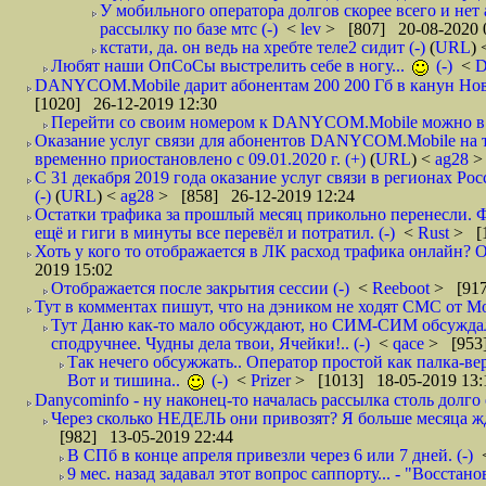
У мобильного оператора долгов скорее всего и нет
рассылку по базе мтс (-)
<
lev
> [807] 20-08-2020 
кстати, да. он ведь на хребте теле2 сидит (-)
(
URL
)
Любят наши ОпСоСы выстрелить себе в ногу...
(-)
<
DANYCOM.Mobile дарит абонентам 200 200 Гб в канун Нового
[1020] 26-12-2019 12:30
Перейти со своим номером к DANYCOM.Mobile можно в 5
Оказание услуг связи для абонентов DANYCOM.Mobile на 
временно приостановлено с 09.01.2020 г. (+)
(
URL
) <
ag28
>
С 31 декабря 2019 года оказание услуг связи в регионах Рос
(-)
(
URL
) <
ag28
> [858] 26-12-2019 12:24
Остатки трафика за прошлый месяц прикольно перенесли. Ф
ещё и гиги в минуты все перевёл и потратил. (-)
<
Rust
> [
Хоть у кого то отображается в ЛК расход трафика онлайн? О
2019 15:02
Отображается после закрытия сессии (-)
<
Reeboot
> [917
Тут в комментах пишут, что на дэником не ходят СМС от Мо
Тут Даню как-то мало обсуждают, но СИМ-СИМ обсуждали 
сподручнее. Чудны дела твои, Ячейки!.. (-)
<
qace
> [953]
Так нечего обсужжать.. Оператор простой как палка-верё
Вот и тишина..
(-)
<
Prizer
> [1013] 18-05-2019 13:
Danycominfo - ну наконец-то началась рассылка столь дол
Через сколько НЕДЕЛЬ они привозят? Я больше месяца жду,
[982] 13-05-2019 22:44
В СПб в конце апреля привезли через 6 или 7 дней. (-)
9 мес. назад задавал этот вопрос саппорту... - "Восст