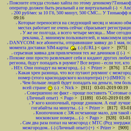
Поясните откуда столько хайпа по этому деникому?Тинькоф
оператор должен быть реальный а не виртуальный (-)
<
And
200 руб/мес за 10 Гб, 500 минут, 500 СМС... У Тинькофф не
09:16
Которые переносятся на следующий месяц и можно обмен
местах работает не очень сейчас сбрасывает регистрацию
У же не полгода, а всего четыре месяца... Мне сегод
реклама, 2. минимум пользователей, и максимум шума.
DANYCOM: все абоненты, отправившие заявку до 1 мая, пол
момента доставки SIM-карты
(-)
(
URL
) <
qace
> [975] 1
серьезная заявка для привлечения тех же дачников (( (-)
<
Похоже они просто развлекают себя и кидают других любител
региона, будут попадать в роумиг? Все верно - если тот, кто вам звони 
НЕт. Они попадут на межгород.. (-)
<
Prizer
> [876] 17-0
Какая хрен разница, что все путают роуминг с межгор
номер (этого краснодарского коллцентра) (+) (IMHO)
Чем больше людей будет попадать на деньги, тем бо
всей стране
(-)
<
Nick
> [911] 03-01-2019 00:19
Совершенно не факт - проще поставить "Сотовые опе
(Личный опыт)
<
Pago
> [1189] 03-01-2019 01:09
У кого кнопочный, проще дэником. А ещё лучше 
гигабайты на минуты.. (-)
<
Prizer
> [817] 03-01
Кнопочников с 3Ж исчезающе мало, для такой 
московские номера... (-)
<
Pago
> [928] 03-01-
Сам два раза попал на межгород с МТС (Ред энерджи) 
межгородом.. (-) (Личный опыт) (+)
<
Prizer
> [909] 