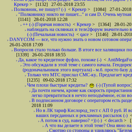
Крекер
> [1132] 27-01-2018 23:55
Полковник, не пишут? (-)
<
Крекер
> [1084] 27-01-2018
"Полковнику никто не пишет..." и сам D. Очень мутная
[1141] 28-01-2018 12:28
++ (-) (Горячая новость)
<
Крекер
> [1364] 28-01-20
наблюдать на склянках и теле2форум значительно в
(-) (Печальная новость)
<
qace
> [1146] 28-01-2018
DANYCOM — все, что нужно знать о новом сотовом опера
26-01-2018 17:09
Вопросов стало только больше. В итоге все халявщики по
[1339] 26-01-2018 18:55
Да, какое то кредитное фуфло, похоже (-)
<
AntiMegaF
Это обсуждали в этой теме с самого начала. Гендире
(родоначальников этого виртуала) - м.б. просто базу 
Только что МТС прислал СМС-ку.. Предлагает кре
[1235] 09-02-2018 17:32
Чем плохи быстрые кредиты?
(-) (Тупой вопрос
Да почти ничем, кроме как скорость прирастани
легко превратиться в нечто неподъёмное, если вов
В подписанном договоре с оператором есть разде
2018 11:09
Но в ЛК тариф Кислород_тест с АП 0 руб. И вс
ваших персданных и рекламных рассылок (-)
А потом в суд, наверно? =)) (-)
<
decarch
> [
А что вы делаете в этой теме? Она явно на д
Смотрю со стороны и удивляюсь "Безумию