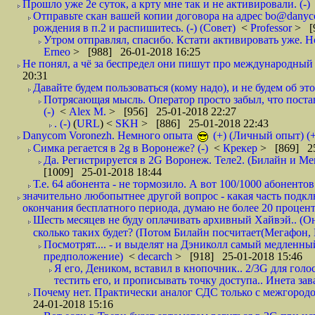
Прошло уже 2е суток, а крту мне так и не активировали. (-)
Отправьте скан вашей копии договора на адрес bo@danyc
рождения в п.2 и распишитесь. (-) (Совет)
<
Professor
> [
Утром отправлял, спасибо. Кстати активировать уже. Но 
Erneo
> [988] 26-01-2018 16:25
Не понял, а чё за беспредел они пишут про международный 
20:31
Давайте будем пользоваться (кому надо), и не будем об этом
Потрясающая мысль. Оператор просто забыл, что постави
(-)
<
Alex M.
> [956] 25-01-2018 22:27
. (-)
(
URL
) <
SKH
> [886] 25-01-2018 22:43
Danycom Voronezh. Немного опыта
(+) (Личный опыт) (+
Симка регается в 2g в Воронеже? (-)
<
Крекер
> [869] 25
Да. Регистрируется в 2G Воронеж. Теле2. (Билайн и Мег
[1009] 25-01-2018 18:44
Т.е. 64 абонента - не тормозило. А вот 100/1000 абонентов
значительно любопытнее другой вопрос - какая часть подк
окончания бесплатного периода, думаю не более 20 проценто
Шесть месяцев не буду оплачивать архивный Хайвэй.. (Он 
сколько таких будет? (Потом Билайн посчитает(Мегафон, 
Посмотрят.... - и выделят на Дэниколл самый медленный
предположение)
<
decarch
> [918] 25-01-2018 15:46
Я его, Деником, вставил в кнопочник.. 2/3G для голо
тестить его, и прописывать точку доступа.. Инета зава
Почему нет. Практически аналог СДС только с межгородом.
24-01-2018 15:16