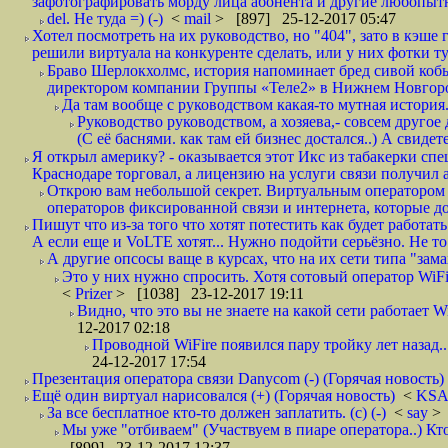
зафотографировать морду лица абонента и другие любопытн
del. Не туда =) (-)
<
mail
> [897] 25-12-2017 05:47
Хотел посмотреть на их руководство, но "404", зато в кэше
решили виртуала на конкуренте сделать, или у них фотки т
Браво Шерлокхолмс, история напоминает бред сивой кобы
директором компании Группы «Теле2» в Нижнем Новгород
Да там вообще с руководством какая-то мутная история.
Руководство руководством, а хозяева,- совсем другое
(С её баснями. как там ей бизнес достался..) А свидет
Я открыл америку? - оказывается этот Икс из табакерки спе
Краснодаре торговал, а лицензию на услуги связи получил а
Открою вам небольшой секрет. Виртуальным оператором с
операторов фиксированной связи и интернета, которые до 
Пишут что из-за того что хотят потестить как будет работать
А если еще и VoLTE хотят... Нужно подойти серьёзно. Не то 
А другие опсосы ваще в курсах, что на их сети типа "зам
Это у них нужно спросить. Хотя сотовый оператор WiFire
<
Prizer
> [1038] 23-12-2017 19:11
Видно, что это вы не знаете на какой сети работает W
12-2017 02:18
Проводной WiFire появился пару тройку лет назад...
24-12-2017 17:54
Презентация оператора связи Danycom (-) (Горячая новость)
Ещё один виртуал нарисовался (+) (Горячая новость)
<
KS
За все бесплатное кто-то должен заплатить. (с) (-)
<
say
> 
Мы уже "отбиваем" (Участвуем в пиаре оператора..) Кт
[899] 23-12-2017 12:37