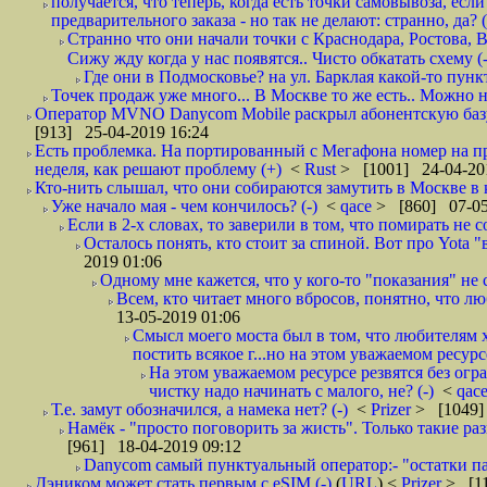
получается, что теперь, когда есть точки самовывоза, есл
предварительного заказа - но так не делают: странно, да? (
Странно что они начали точки с Краснодара, Ростова,
Сижу жду когда у нас появятся.. Чисто обкатать схему (-
Где они в Подмосковье? на ул. Барклая какой-то пункт
Точек продаж уже много... В Москве то же есть.. Можно на
Оператор MVNO Danycom Mobile раскрыл абонентскую базу.
[913] 25-04-2019 16:24
Есть проблемка. На портированный с Мегафона номер на при
неделя, как решают проблему (+)
<
Rust
> [1001] 24-04-20
Кто-нить слышал, что они собираются замутить в Москве в к
Уже начало мая - чем кончилось? (-)
<
qace
> [860] 07-05
Если в 2-х словах, то заверили в том, что помирать не с
Осталось понять, кто стоит за спиной. Вот про Yota "
2019 01:06
Одному мне кажется, что у кого-то "показания" не с
Всем, кто читает много вбросов, понятно, что люб
13-05-2019 01:06
Смысл моего моста был в том, что любителям х
постить всякое г...но на этом уважаемом ресурсе.
На этом уважаемом ресурсе резвятся без огр
чистку надо начинать с малого, не? (-)
<
qac
Т.е. замут обозначился, а намека нет? (-)
<
Prizer
> [1049]
Намёк - "просто поговорить за жисть". Только такие ра
[961] 18-04-2019 09:12
Danycom самый пунктуальный оператор:- "остатки па
Дэником может стать первым с еSIM (-)
(
URL
) <
Prizer
> [11