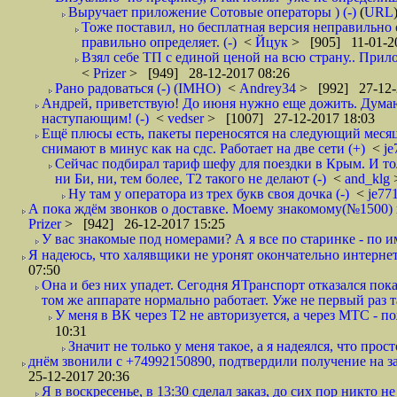
Выручает приложение Сотовые операторы ) (-)
(
URL
Тоже поставил, но бесплатная версия неправильно
правильно определяет. (-)
<
Йцук
> [905] 11-01-2
Взял себе ТП с единой ценой на всю страну.. При
<
Prizer
> [949] 28-12-2017 08:26
Рано радоваться (-) (IMHO)
<
Andrey34
> [992] 27-12-
Андрей, приветствую! До июня нужно еще дожить. Думаю 
наступающим! (-)
<
vedser
> [1007] 27-12-2017 18:03
Ещё плюсы есть, пакеты переносятся на следующий месяц 
снимают в минус как на сдс. Работает на две сети (+)
<
j
Сейчас подбирал тариф шефу для поездки в Крым. И то
ни Би, ни, тем более, Т2 такого не делают (-)
<
and_klg
Ну там у оператора из трех букв своя дочка (-)
<
je77
А пока ждём звонков о доставке. Моему знакомому(№1500) поз
Prizer
> [942] 26-12-2017 15:25
У вас знакомые под номерами? А я все по старинке - по 
Я надеюсь, что халявщики не уронят окончательно интернет 
07:50
Она и без них упадет. Сегодня ЯТранспорт отказался пока
том же аппарате нормально работает. Уже не первый раз т
У меня в ВК через Т2 не авторизуется, а через МТС - 
10:31
Значит не только у меня такое, а я надеялся, что просто
днём звонили с +74992150890, подтвердили получение на зав
25-12-2017 20:36
Я в воскресенье, в 13:30 сделал заказ, до сих пор никто н