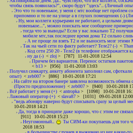
Активировали днем. Да.. Чувствую, что все коллеги, соска
чтобы связь появилась?", скоро будут "здесь".. (Личный опыт
Это что то новенькое, у меня с мтс вообще нет проблем с
припомню и то не на улице а в глухих помещениях (-) (
Ну, мои коллеги курьерами не работают, а целыми днями
новенькое...", можно поискать мое сообщение примерно 
тогда что за выводы? Если у вас локально Т2 получше
мобиле мтс,так последнее время дома Т2 сильно слива
А не проще ли взять Т2 и не выносить мозг этими
Так на чьей сети по факту работает? Теле2? (-)
<
Tha
Код сети 250 20 - Теле2 (в телефоне отображается
ну да (-)
<
zloj
> [787] 11-01-2018 12:54
Причем без вариантов. Перенос остатков пакетов
<
b13
> [956] 11-01-2018 13:03
Получил симкарту, анкету абонента заполнял сам, сфоткали 
опыт)
<
zeb007
> [886] 10-01-2018 17:21
На сайте на втором банере заявлена возможность обмена 
(Просто предположение)
<
zeb007
> [940] 10-01-2018 1
Всё работает у меня (+)
<
antropka
> [1098] 10-01-2018 16:
Лажовый оператор (+)
<
slava87
> [1031] 09-01-2018 12:00
"ведь абоняру наверно будут списывать сразу за целый мес
10-01-2018 14:21
Да, тогда в принципе даже хорошо, что с этим не связал
[911] 10-01-2018 15:23
Неугомонный..
Ты СИМ-ки покупаешь для того ч
2018 18:53
в большинстве случаев я выжимаю из нее какие-то со