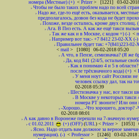
номера (Местные) (+)
<
Prizer
> [1221] 03-02-2018
Чтобы не было таких проблем надо по всей стране
Надо же, где-то ещё есть, оказывается, местны
предполагалось, дозвон без кода не будет проход
Похоже, везде остались, кроме двух столиц. 
Ага. В Пнз есть. А как же ещё такси вызыв
Так же как и в Москве, с кодом =) (-)
<
m
Например вот так:- +7 8412 23-02-ХХ (-
Правильнее будет так: +7(841)223-02-Х
<
mail
> [1080] 06-02-2018 05:20
А что, в Пензе, семизначка? (Я же бр
Да, код 841 (2/4/5, остальные сво
Как я понимаю 4 и 5 в области?
после трёхзначного кода) (+)
<
У меня ноут сайт Россвязи не
человек ссылку дал, так на то
02-2018 05:39
Шестизначка у нас, все такси ш
В Москве у некоторых такси 
номера РТ звоните? Или они в
-Хорошо... -Что хорошего, доктор? -
02-2018 08:01
А как давно в Воронеже перешли на 7-значную нумер
с 01.02.2011
(+) (OFF)
(
URL
) <
Prizer
> [1053] 0
Ясно. Надо отдать вам должное за верное замечан
нумерация). (-)
<
Professor
> [1246] 03-02-2018 