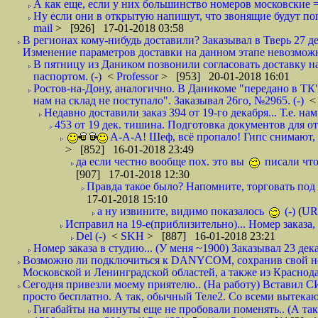
А как еще, если у них большинство номеров московские =
Ну если они в открытую напишут, что звонящие будут поп
mail
> [926] 17-01-2018 03:58
В регионах кому-нибудь доставили? Заказывал в Тверь 27 де
Изменение параметров доставки на данном этапе невозможн
В пятницу из Даником позвонили согласовать доставку н
паспортом. (-)
<
Professor
> [953] 20-01-2018 16:01
Ростов-на-Дону, аналогично. В Даникоме "передано в ТК"
нам на склад не поступало". Заказывал 26го, №2965. (-)
Недавно доставили заказ 394 от 19-го декабря... Т.е. нам
453 от 19 дек. тишина. Подготовка документов для от
А-А-А! Шеф, всё пропало! Гипс снимают, к
> [852] 16-01-2018 23:49
да если честно вообще пох. это вы
писали что
[907] 17-01-2018 12:30
Правда такое было? Напомните, торговать под
17-01-2018 15:10
а ну извините, видимо показалось
(-)
(
UR
Исправил на 19-е(приблизительно)... Номер заказа, 
Del (-)
<
SKH
> [887] 16-01-2018 23:21
Номер заказа в студию... (У меня ~1900) Заказывал 23 дека
Возможно ли подключиться к DANYCOM, сохранив свой номе
Московской и Ленинградской областей, а также из Краснода
Сегодня привезли моему приятелю.. (На работу) Вставил СИ
просто бесплатно. А так, обычный Теле2. Со всеми вытек
Гигабайты на минуты еще не пробовали поменять.. (А та