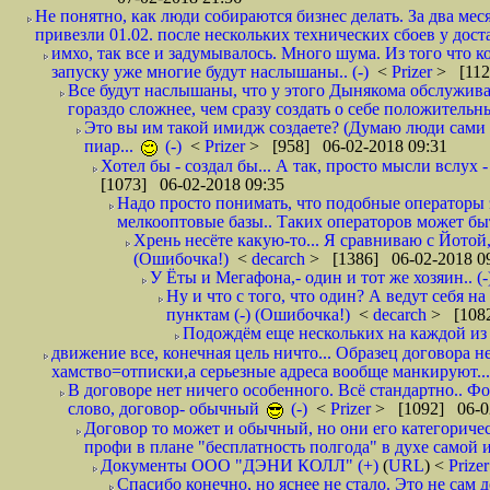
Не понятно, как люди собираются бизнес делать. За два мес
привезли 01.02. после нескольких технических сбоев у дост
имхо, так все и задумывалось. Много шума. Из того что к
запуску уже многие будут наслышаны.. (-)
<
Prizer
> [112
Все будут наслышаны, что у этого Дынякома обслужива
гораздо сложнее, чем сразу создать о себе положительн
Это вы им такой имидж создаете? (Думаю люди сами оп
пиар...
(-)
<
Prizer
> [958] 06-02-2018 09:31
Хотел бы - создал бы... А так, просто мысли вслух 
[1073] 06-02-2018 09:35
Надо просто понимать, что подобные операторы 
мелкооптовые базы.. Таких операторов может быт
Хрень несёте какую-то... Я сравниваю с Йотой
(Ошибочка!)
<
decarch
> [1386] 06-02-2018 0
У Ёты и Мегафона,- один и тот же хозяин.. (-
Ну и что с того, что один? А ведут себя 
пунктам (-) (Ошибочка!)
<
decarch
> [1082
Подождём еще нескольких на каждой из 
движение все, конечная цель ничто... Образец договора н
хамство=отписки,а серьезные адреса вообще манкируют...
В договоре нет ничего особенного. Всё стандартно.. Фот
слово, договор- обычный
(-)
<
Prizer
> [1092] 06-0
Договор то может и обычный, но они его категоричес
профи в плане "бесплатность полгода" в духе самой 
Документы ООО "ДЭНИ КОЛЛ" (+)
(
URL
) <
Prize
Спасибо конечно, но яснее не стало. Это не сам