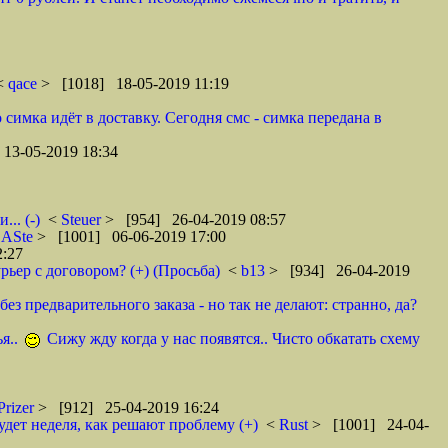
 <
qace
> [1018] 18-05-2019 11:19
 симка идёт в доставку. Сегодня смс - симка передана в
13-05-2019 18:34
.. (-)
<
Steuer
> [954] 26-04-2019 08:57
<
ASte
> [1001] 06-06-2019 17:00
2:27
рьер с договором? (+) (Просьба)
<
b13
> [934] 26-04-2019
ез предварительного заказа - но так не делают: странно, да?
я..
Сижу жду когда у нас появятся.. Чисто обкатать схему
Prizer
> [912] 25-04-2019 16:24
удет неделя, как решают проблему (+)
<
Rust
> [1001] 24-04-