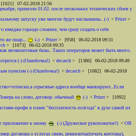
[1021] 07-02-2018 21:56
декабре, привезли 01.02. после нескольких технических сбоев у
циальному запуску уже многие будут наслышаны.. (-)
<
Prizer
>
о имиджа гораздо сложнее, чем сразу создать о себе
то же пиар...
(-)
<
Prizer
> [958] 06-02-2018 09:31
rch
> [1073] 06-02-2018 09:35
как мелкооптовые базы.. Таких операторов может быть много.
отрится (-) (Ошибочка!)
<
decarch
> [1386] 06-02-2018 09:49
ным пунктам (-) (Ошибочка!)
<
decarch
> [1082] 06-02-2018
мство=отписки,а серьезные адреса вообще манкируют...Если
. Поверь на слово, договор- обычный
(-)
<
Prizer
> [1092]
истами-профи в плане "бесплатность полгода" в духе самой их
тое приложение к оному
(-) (Дружеское рукопожатие!)
<
ОВ
омер договора о услугах связи, реквизиты(печать конторы),