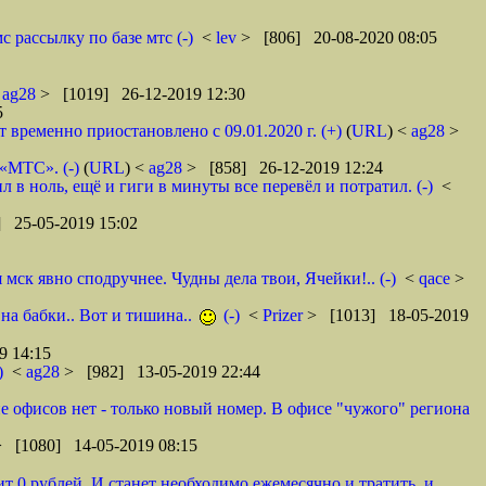
 рассылку по базе мтс (-)
<
lev
> [806] 20-08-2020 08:05
<
ag28
> [1019] 26-12-2019 12:30
5
ременно приостановлено с 09.01.2020 г. (+)
(
URL
) <
ag28
>
 «МТС». (-)
(
URL
) <
ag28
> [858] 26-12-2019 12:24
в ноль, ещё и гиги в минуты все перевёл и потратил. (-)
<
 25-05-2019 15:02
ск явно сподручнее. Чудны дела твои, Ячейки!.. (-)
<
qace
>
 на бабки.. Вот и тишина..
(-)
<
Prizer
> [1013] 18-05-2019
9 14:15
)
<
ag28
> [982] 13-05-2019 22:44
оне офисов нет - только новый номер. В офисе "чужого" региона
> [1080] 14-05-2019 08:15
т 0 рублей. И станет необходимо ежемесячно и тратить, и