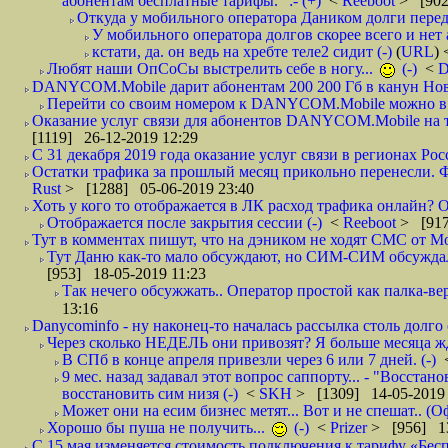
абонентам бесплатные тарифы." :- (+)
<
Reeboot
> [902
Откуда у мобильного оператора Даником долги перед
У мобильного оператора долгов скорее всего и нет 
кстати, да. он ведь на хребте теле2 сидит (-)
(
URL
)
Любят наши ОпСоСы выстрелить себе в ногу...
(-)
<
DANYCOM.Mobile дарит абонентам 200 200 Гб в канун Нового
Перейти со своим номером к DANYCOM.Mobile можно в 5
Оказание услуг связи для абонентов DANYCOM.Mobile на те
[1119] 26-12-2019 12:29
С 31 декабря 2019 года оказание услуг связи в регионах Росс
Остатки трафика за прошлый месяц прикольно перенесли. Фа
Rust
> [1288] 05-06-2019 23:40
Хоть у кого то отображается в ЛК расход трафика онлайн? О
Отображается после закрытия сессии (-)
<
Reeboot
> [917
Тут в комментах пишут, что на дэником не ходят СМС от Мо
Тут Даню как-то мало обсуждают, но СИМ-СИМ обсуждали е
[953] 18-05-2019 11:23
Так нечего обсужжать.. Оператор простой как палка-верё
13:16
Danycominfo - ну наконец-то началась рассылка столь дол
Через сколько НЕДЕЛЬ они привозят? Я больше месяца жду,
В СПб в конце апреля привезли через 6 или 7 дней. (-)
9 мес. назад задавал этот вопрос саппорту... - "Восст
восстановить сим низя (-)
<
SKH
> [1309] 14-05-2019 
Может они на есим бизнес метят... Вот и не спешат.. (О
Хорошо бы пуша не получить...
(-)
<
Prizer
> [956] 13
С 15 мая изменяется стоимость подключения к тарифу «Бесп