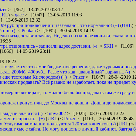
izer
> [967] 13-05-2019 08:12
URL
) <
qace
> [1047] 13-05-2019 11:03
] 13-05-2019 12:32
о 99 руб при подключении и 0-баланс - это нормально! (+)
(
URL
)
й опыт)
<
Pelikan
> [1095] 30-04-2019 14:19
ели назад оставил заявку. Неделю назад перезвонили, сказали что
16:35
тра отзвонились - записали адрес доставки. (-)
<
SKH
> [1106] 
[1066] 14-05-2019 23:11
19 18:23
 Получается это самое бюджетное решение, даже турсимки позади.
ся... 200Мб=400руб... Разве что как "аварийный" вариант.. (-)
а еще тестовым Кислородом) (+)
<
Prizer
> [1047] 26-04-2019 1
иосках продавать? Всё равано не заработает, пока не приедет ку
и номер не выбирать, то можно было бы продавать там же сразу и б
 Воронеж пропустили, до Москвы не дошли. Дошли до подмосковь
 выдачи значится (-)
<
nbv2002
> [1025] 08-05-2019 13:23
 месте спросить.. (+)
(
URL
) <
Prizer
> [1161] 26-04-2019 08:48
 Услугами компании пользуются 120 тыс клиентов. (-)
(
URL
) <
ходит смс с сайта. Не могу попасть в личный кабинет. Завтра б