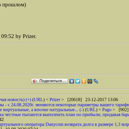
-в прошлом)
09:52 by Prizer.
Поделиться…
чая новость) (+)
(
URL
) <
Prizer
> [20618] 23-12-2017 13:06
 - с 24.08.2020г. меняются некоторые параметры вашего тарифн
 виртуальные, а вполне натуральные... (-)
(
URL
) <
Pago
> [902]
ока честные пытаются выполнить план по прибыли, продавая барах
42
туального оператора Danycom возврата долга в размере 1,3 млрд