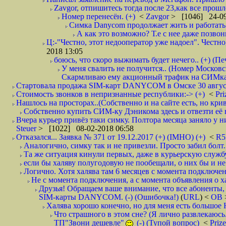
Zavgor, отпишитесь тогда после 23,как все прошло
Номер перенесён. (+)
<
Zavgor
> [1046] 24-09
Симка Danycom продолжает жить и работать 
А как это возможно? Т.е с нее даже позвон
Ц:-"Честно, этот недооператор уже надоел". Честно
2018 13:05
боюсь, что скоро выжимать будет нечего.. (+) (Пе
У меня свалить не получится.. (Номер Московс
Скармливаю ему акционный трафик на СИМках
Стартовала продажа SIM-карт DANYCOM в Омске 30 августа 
Стоимость звонков в непризнанные республики:-> (+)
<
Pri
Нашлось на просторах..(Собственно и на сайте есть, но криво. А наро
Собственно купить СИМ-ку Дэникома здесь и отвезти её в
Вчера курьер привёз таки симку. Полтора месяца заняло у них
Steuer
> [1022] 08-02-2018 06:58
Отказался... Заявка № 371 от 19.12.2017 (+) (IMHO) (+)
<
R
Аналогично, симку так и не привезли. Просто забил болт. 
Та же ситуация кинули первых, даже в курьерскую службу
если бы халяву полугодовую не пообещали, о них бы и не
Логично. Хотя халява там 6 месяцев с момента подключени
Не с момента подключения, а с момента объявления о хал
Друзья! Обращаем ваше внимание, что все абоненты, 
SIM-карты DANYCOM. (-) (Ошибочка!)
(
URL
) <
ОВ
Халява хорошо конечно, но для меня есть большое 
Что страшного в этом сне? (Я лично развлекаюсь.
ТП"Звони дешевле"
(-) (Тупой вопрос)
<
Priz