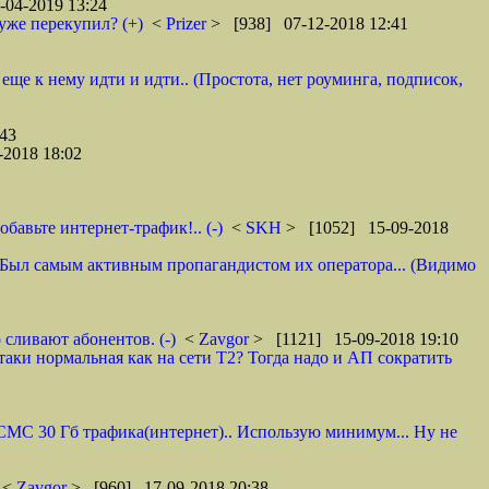
04-2019 13:24
уже перекупил? (+)
<
Prizer
> [938] 07-12-2018 12:41
 еще к нему идти и идти.. (Простота, нет роуминга, подписок,
43
2018 18:02
авьте интернет-трафик!.. (-)
<
SKH
> [1052] 15-09-2018
 И. Был самым активным пропагандистом их оператора... (Видимо
 сливают абонентов. (-)
<
Zavgor
> [1121] 15-09-2018 19:10
таки нормальная как на сети Т2? Тогда надо и АП сократить
0 СМС 30 Гб трафика(интернет).. Использую минимум... Ну не
<
Zavgor
> [960] 17-09-2018 20:38