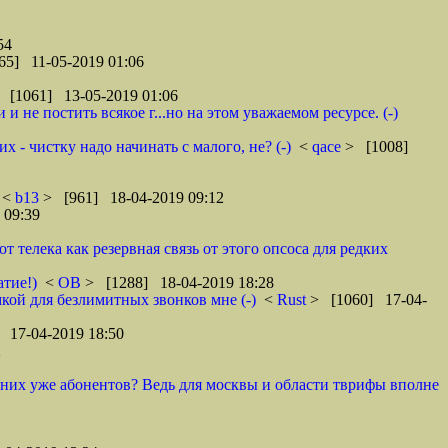
54
65] 11-05-2019 01:06
 [1061] 13-05-2019 01:06
 не постить всякое г...но на этом уважаемом ресурсе. (-)
 - чистку надо начинать с малого, не? (-)
<
qace
> [1008]
<
b13
> [961] 18-04-2019 09:12
 09:39
телека как резервная связь от этого опсоса для редких
атие!)
<
ОВ
> [1288] 18-04-2019 18:28
кой для безлимитных звонков мне (-)
<
Rust
> [1060] 17-04-
 17-04-2019 18:50
2
у них уже абонентов? Ведь для москвы и области тврифы вполне