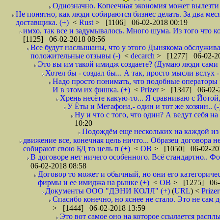
Однозначно. Копеечная экономия может вылезти
Не понятно, как люди собираются бизнес делать. За два мес
доставщика. (+)
<
Rust
> [1106] 06-02-2018 00:19
имхо, так все и задумывалось. Много шума. Из того что к
[1125] 06-02-2018 08:56
Все будут наслышаны, что у этого Дынякома обслуживан
положительные отзывы (-)
<
decarch
> [1277] 06-02-20
Это вы им такой имидж создаете? (Думаю люди сами оп
Хотел бы - создал бы... А так, просто мысли вслух 
Надо просто понимать, что подобные операторы 
И в этом их фишка. (+)
<
Prizer
> [1347] 06-02-2
Хрень несёте какую-то... Я сравниваю с Йотой
У Ёты и Мегафона,- один и тот же хозяин.. (-
Ну и что с того, что один? А ведут себя 
10:20
Подождём еще нескольких на каждой из 
движение все, конечная цель ничто... Образец договора 
собирают свою БД то цель п (+)
<
ОВ
> [1050] 06-02-20
В договоре нет ничего особенного. Всё стандартно.. Фо
06-02-2018 08:58
Договор то может и обычный, но они его категоричес
фирмы и ее имиджа на рынке (+)
<
ОВ
> [1275] 06-
Документы ООО "ДЭНИ КОЛЛ" (+)
(
URL
) <
Prize
Спасибо конечно, но яснее не стало. Это не сам
> [1444] 06-02-2018 13:59
Это вот самое оно на которое ссылается расплы