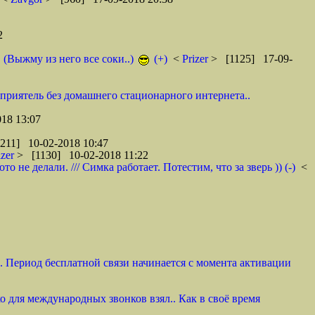
2
. (Выжму из него все соки..)
(+)
<
Prizer
> [1125] 17-09-
 приятель без домашнего стационарного интернета..
18 13:07
211] 10-02-2018 10:47
izer
> [1130] 10-02-2018 11:22
не делали. /// Симка работает. Потестим, что за зверь )) (-)
<
и. Период бесплатной связи начинается с момента активации
ко для международных звонков взял.. Как в своё время