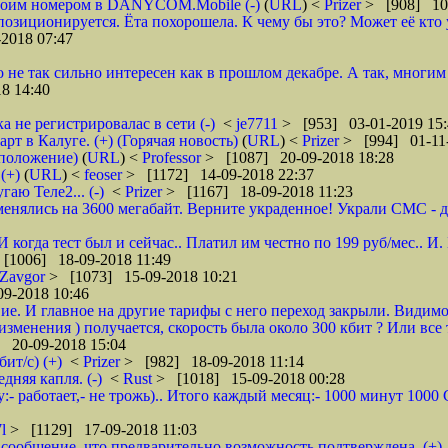
 своим номером в DANYCOM.Mobile (-)
(
URL
) <
Prizer
> [908] 10-
зиционируется. Ёта похорошела. К чему бы это? Может её кто 
2018 07:47
о не так сильно интересен как в прошлом декабре. А так, многим
8 14:40
а не регистрировалас в сети (-)
<
je7711
> [953] 03-01-2019 15:
 в Калуге. (+) (Горячая новость)
(
URL
) <
Prizer
> [994] 01-11-
дположение)
(
URL
) <
Professor
> [1087] 20-09-2018 18:28
(+)
(
URL
) <
feoser
> [1172] 14-09-2018 22:37
гаю Теле2... (-)
<
Prizer
> [1167] 18-09-2018 11:23
енялись на 3600 мегабайт. Верните украденное! Украли СМС - доб
 И когда тест был и сейчас.. Платил им честно по 199 руб/мес..
[1006] 18-09-2018 11:49
Zavgor
> [1073] 15-09-2018 10:21
9-2018 10:46
ие. И главное на другие тарифы с него переход закрыли. Видимо
менения ) получается, скорость была около 300 кбит ? Или все 
 20-09-2018 15:04
ит/с) (+)
<
Prizer
> [982] 18-09-2018 11:14
няя капля. (-)
<
Rust
> [1018] 15-09-2018 00:28
:- работает,- не трожь).. Итого каждый месяц:- 1000 минут 100
7l
> [1129] 17-09-2018 11:03
сообщение, что предварительно возможность подтверждена. (+)