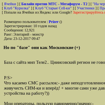
[
Ячейки
] [
Билайн против МТС - Мегафорум - T2
]
[
"На чер
[
Клуб "Курилка"
] [
Клуб "Старые Сell-ки"
] [
Участники
] [
Пр
[ Попали на Ячейки из Яндекс или Google?
Зарегистрируйтесь 
Размещено пользователем :
Prizer
()
Зарегистрирован: 10 годов назад
Сообщения: 12,921
Ранг: Элитарий - монстр
Дата: 23-12-2017 09:47
Но по "базе" они как Московские (+)
База с сайта мнп Теле2.. Цниисовский регион не гов
P.S>
Что касаемо СМС рассылок:- даже неподготовленном
живучесть СИМ-ки и вперёд! + многие сами уже давн
устройства на работу?))
Мои операторы, пользую равномерно/значно:-