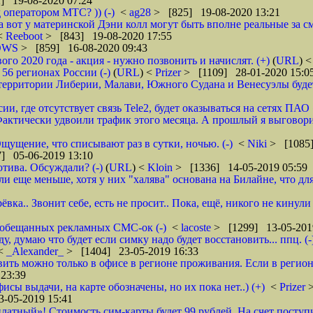
] 19-08-2020 07:24
 оператором МТС? )) (-)
<
ag28
> [825] 19-08-2020 13:21
а вот у материнской Дэни колл могут быть вполне реальные за смс
 <
Reeboot
> [843] 19-08-2020 17:55
DWS
> [859] 16-08-2020 09:43
 2020 года - акция - нужно позвонить и начислят. (+)
(
URL
) 
6 регионах России (-)
(
URL
) <
Prizer
> [1109] 28-01-2020 15:0
рритории Либерии, Малави, Южного Судана и Венесуэлы будет в
ии, где отсутствует связь Tele2, будет оказываться на сетях ПАО
ктически удвоили трафик этого месяца. А прошлый я выговорил 
щущение, что списывают раз в сутки, ночью. (-)
<
Niki
> [1085]
] 05-06-2019 13:10
тива. Обсуждали? (-)
(
URL
) <
Kloin
> [1336] 14-05-2019 05:59
ще меньше, хотя у них "халява" основана на Билайне, что для м
вка.. Звонит себе, есть не просит.. Пока, ещё, никого не кинули
го обещанных рекламных СМС-ок (-)
<
lacoste
> [1299] 13-05-201
 думаю что будет если симку надо будет восстановить... ппц. (-
<
_Alexander_
> [1404] 23-05-2019 16:33
ановить можно только в офисе в регионе проживания. Если в реги
23:39
фисы выдачи, на карте обозначены, но их пока нет..) (+)
<
Prizer
-05-2019 15:41
латный»! Стоимость сим-карты будет 99 рублей. На счет поступи