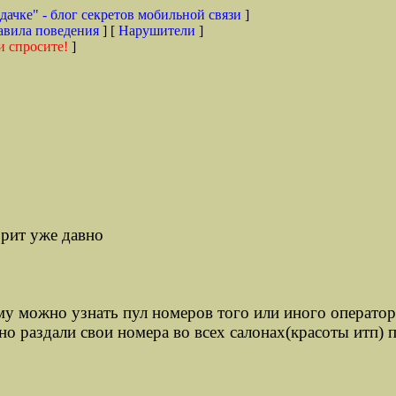
дачке" - блог секретов мобильной связи
]
авила поведения
] [
Нарушители
]
и спросите!
]
орит уже давно
у можно узнать пул номеров того или иного операто
о раздали свои номера во всех салонах(красоты итп) 