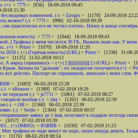
. (+)
<
777l
> [936] 18-09-2018 09:45
-2018 21:30
без видимых изменений. (-)
<
Zavgor
> [1170] 24-09-2018 22:2
ить можно? (-)
<
777l
> [998] 02-10-2018 09:39
, сам практически его не тестил плотно.. Начну в конце сентября
чальная новость)
<
777l
> [1044] 18-09-2018 09:43
кий..) Трафика у меня числится 30 ГБ.. Выжать знаю как. У меня
.. (+)
<
Prizer
> [1070] 18-09-2018 11:20
2018 г. (+) (Горячая новость)
(
URL
) <
Prizer
> [1338] 31-08-20
zer
> [1125] 11-02-2018 10:12
д спрашивал)- > (+) ( [:]||||||||||||||||||||[:] )
(
URL
) <
Prizer
> [1
 Крым. Звонки на "дальняк", оч. недорогие получаются (+)
<
Pr
 всё действо. Паспорт не спрашивали, записали с моих слов. Фото 
5BBB
> [1683] 06-02-2018 22:28
(-)
<
xReason
> [1589] 07-02-2018 19:29
 не передали (-)
<
je7711
> [1061] 07-02-2018 08:27
 говорили вообще (-)
<
zloj
> [1261] 06-02-2018 22:39
я (-)
<
ОВ
> [1368] 06-02-2018 22:39
яве. (-)
<
Serjio
> [1304] 07-02-2018 00:37
отправившие заявку до 1 мая, получают в подарок полгода связ
> [1057] 07-02-2018 03:39
НО... (+) (IMHO)
<
R5BBB
> [1030] 07-02-2018 21:23
 Мне трафика не надо минут не надо, своих некуда девать. Толь
er
> [1176] 08-02-2018 08:14