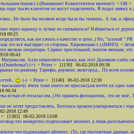
 большим боком (-) (Внимание! Kомпетентное мнение!)
<
ОВ
> 
яца пару тысяч клиентов не могут подключить. Я подал заявку в 
осяки.. Не было бы косяков везде была бы тишина.. А так, к офи
ие через задницу и лучше не связываться? Избавиться от дурног
18 09:25
ределятся, как им узнать о качестве и цене..) Но, "плохой " PR 
- как это всё выглядит со стороны. Хieровенько (-) (IMHO)
<
deca
это мелкие операторы. Сервис простенький, понтов меньше, это 
018 09:43
, Матриксом, Алло инкогнито и вижу, как этот Дыняком слабо см
) (Ошибочка!) (+)
<
Prizer
> [1130] 06-02-2018 09:58
на рынке по-разному. Тарифы, роуминг, межгород... По всем основ
сетей..
(-)
<
Prizer
> [1140] 06-02-2018 12:30
не высылают(с ячеек тоже никто не прислал),на почте их одно ха
18 06:34
тка есть(я её отсылал им..) Но править фотошопом,- это не моё.
ки не хотят предоставлять. Хотелось проконсультироваться с юр
02-2018 12:49
r
> [1383] 06-02-2018 13:08
 договор,что конкретно подписывает абонент, а лишь расплывча
вчатое что подписывает абонент.. (То, где паспортные данные, н