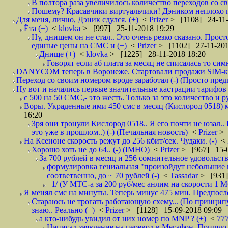
В полтора раза увеличилось количество переходов со
Пошему? Красавчики виртуальчики! Дэником неплохо по
Для меня, лично, Дэник сдулся. (+)
<
Prizer
> [1108] 24-11-
Ёта (+)
<
klovka
> [997] 25-11-2018 19:29
Ну, днищем он не стал.. Это очень резко сказано. Прост
единые цены на СМС и (+)
<
Prizer
> [1102] 27-11-201
Днище (+)
<
klovka
> [1225] 28-11-2018 18:20
Говорят если аб плата за месяц не списалась то симк
DANYCOM теперь в Воронеже. Стартовали продажи SIM-карт
Переход со своим номером вроде заработал (-) (Просто пре
Ну вот и начались первые значительные кастрации тарифов 
с 500 на 50 СМС,- это жесть. Только за это количество и ру
Воры. Украденные ими 450 смс в месяц (Кислород 0518) м
16:20
Зря они тронули Кислород 0518.. Я его почти не юзал..
это уже в прошлом..) (-) (Печальная новость)
<
Prizer
> 
На Ксеноне скорость режут до 256 кбит/сек. Чудаки. (-)
<
Хорошо хоть не до 64.. (-) (IMHO)
<
Prizer
> [967] 15-0
За 700 рублей в месяц и 256 сомнительное удовольств
формулировка гениальная "произойдут небольшие из
соответвенно, до ~ 70 рублей (-)
<
Tassadar
> [931]
+1/ (У МТС-а за 200 руб/мес анлим на скорости 1 Мб
Я менял смс на минуты. Теперь минус 475 мин. Предпослед
Стараюсь не трогать работающую схему... (По принципу
знаю.. Реально (+)
<
Prizer
> [1128] 15-09-2018 09:09
а кто-нибудь увидил от них номер по MNP ? (+)
<
77
Написал заявление на перевод в Мегафон. Пришло 