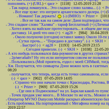
пополнять. (+)
(
URL
) <
qace
> [1118] 12-05-2019 21:28
Так народ ломанулся... Это сладкое слово халява... (-)
<
Pr
Все еще хуже: это интриги архангельского дилера. (+)
(
Номанн! Так держать!
(-) (IMHO)
<
Prizer
> [1011
Все не так как на самом деле: Даня подтвердил, чт
Это сладкое слово "Халява" - тариф Бесплатный (+) (Личны
Хотел взять на майские протестировать... в общем две нед
доставку. 14 дней что они (+)
<
ag28
> [984] 30-04-2019 
Около полуночи (сегодня) оставил заявку. Около 10-ти у
Сутки прочь... - "Передано в доставку". (-)
<
SKH
> 
Быстро! (-)
<
ag28
> [1193] 14-05-2019 23:15
Сегодня привезли. (-)
<
SKH
> [1038] 22-05-20
А кто нибудь пользовался data-роумингом в других странах?
2р/мегабайт? Ну это если интернетом совсем не пользовать
Пользовались (Мой приятель, ездил с моей СИМкой, тогд
Хм. Получается, что симкарты Дэни можно хоть в газетных к
08:20
получается, что теперь, когда есть точки самовывоза, есл
(-)
<
qace
> [902] 07-05-2019 14:05
Странно что они начали точки с Краснодара, Ростова,
(-)
<
Prizer
> [969] 07-05-2019 15:26
Где они в Подмосковье? на ул. Барклая какой-то пункт
Точек продаж уже много... В Москве то же есть.. Можно на
Оператор MVNO Danycom Mobile раскрыл абонентскую базу.
Есть проблемка. На портированный с Мегафона номер на при
2019 22:57