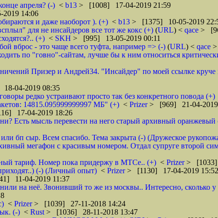
онце апреля? (-)
<
b13
> [1008] 17-04-2019 21:59
-2019 14:06
обираются и даже наоборот ). (+)
<
b13
> [1375] 10-05-2019 22:
всплыл" для не инсайдеров все тот же кокс (+)
(
URL
) <
qace
> [9
ходятся?.. (+)
<
SKH
> [995] 13-05-2019 00:11
ой вброс - это чаще всего туфта, например => (-)
(
URL
) <
qace
>
дить по "говно"-сайтам, лучше бы к ним относиться критически и
аничений Призер и Андрей34. "Инсайдер" по моей ссылке круче их
 18-04-2019 08:35
зговоры редко устраивают просто так без конкретного повода (+)
кетов: 14815.095999999997 МБ" (+)
<
Prizer
> [969] 21-04-2019
16] 17-04-2019 18:26
и? Есть мысль перевести на него старый архивный оранжевый от 
или бп сыр. Всем спасибо. Тема закрыта (-) (Дружеское рукопож
рхивный мегафон с красивым номером. Отдал супруге второй сим
бный тариф. Номер пока придержу в МТСе.. (+)
<
Prizer
> [1033]
риходят..) (-) (Личный опыт)
<
Prizer
> [1130] 17-04-2019 15:5
41] 11-04-2019 11:37
нили на неё. Звонивший то же из москвы.. Интересно, сколько 
18
с)
<
Prizer
> [1039] 27-11-2018 14:24
к. (-)
<
Rust
> [1036] 28-11-2018 13:47