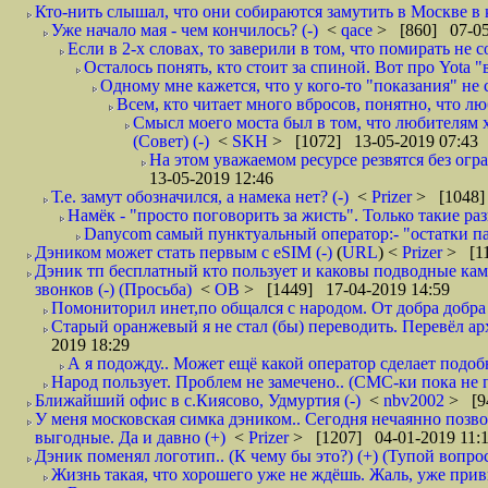
Кто-нить слышал, что они собираются замутить в Москве в к
Уже начало мая - чем кончилось? (-)
<
qace
> [860] 07-05
Если в 2-х словах, то заверили в том, что помирать не с
Осталось понять, кто стоит за спиной. Вот про Yota "
Одному мне кажется, что у кого-то "показания" не с
Всем, кто читает много вбросов, понятно, что люб
Смысл моего моста был в том, что любителям хо
(Совет) (-)
<
SKH
> [1072] 13-05-2019 07:43
На этом уважаемом ресурсе резвятся без огр
13-05-2019 12:46
Т.е. замут обозначился, а намека нет? (-)
<
Prizer
> [1048]
Намёк - "просто поговорить за жисть". Только такие ра
Danycom самый пунктуальный оператор:- "остатки па
Дэником может стать первым с еSIM (-)
(
URL
) <
Prizer
> [11
Дэник тп бесплатный кто пользует и каковы подводные камн
звонков (-) (Просьба)
<
ОВ
> [1449] 17-04-2019 14:59
Помониторил инет,по общался с народом. От добра добра 
Старый оранжевый я не стал (бы) переводить. Перевёл а
2019 18:29
А я подожду.. Может ещё какой оператор сделает подо
Народ пользует. Проблем не замечено.. (СМС-ки пока не п
Ближайший офис в с.Киясово, Удмуртия (-)
<
nbv2002
> [9
У меня московская симка дэником.. Сегодня нечаянно позво
выгодные. Да и давно (+)
<
Prizer
> [1207] 04-01-2019 11:
Дэник поменял логотип.. (К чему бы это?) (+) (Тупой вопро
Жизнь такая, что хорошего уже не ждёшь. Жаль, уже привы