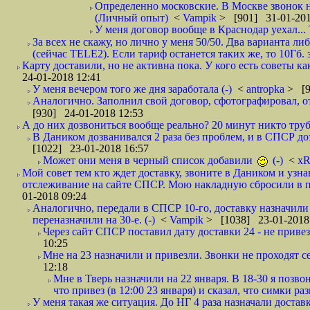
Определенно московские. В Москве звонок н
(Личный опыт)
<
Vampik
> [901] 31-01-201
У меня договор вообще в Краснодар уехал...
За всех не скажу, но лично у меня 50/50. Два варианта л
(сейчас TELE2). Если тариф останется таких же, то 10Гб. 
Карту доставили, но не активна пока. У кого есть советы к
24-01-2018 12:41
У меня вечером того же дня заработала (-)
<
antropka
> [9
Аналогично. Заполнил свой договор, сфотографировал, 
[930] 24-01-2018 12:53
А до них дозвониться вообще реально? 20 минут никто трубк
В Даником дозванивался 2 раза без проблем, и в СПСР дозв
[1022] 23-01-2018 16:57
Может они меня в черный список добавили
(-)
<
xR
Мой совет тем кто ждет доставку, звоните в Даником и узн
отслеживание на сайте СПСР. Мою накладную сбросили в п
01-2018 09:24
Аналогично, передали в СПСР 10-го, доставку назначили н
переназначили на 30-е. (-)
<
Vampik
> [1038] 23-01-2018
Через сайт СПСР поставил дату доставки 24 - не привезл
10:25
Мне на 23 назначили и привезли. Звонки не проходят 
12:18
Мне в Тверь назначили на 22 января. В 18-30 я позво
что привез (в 12:00 23 января) и сказал, что симки раз
У меня такая же ситуация. До НГ 4 раза назначали доставк