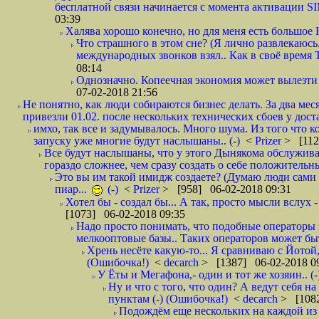
бесплатной связи начинается с момента активации 
03:39
Халява хорошо конечно, но для меня есть большое 
Что страшного в этом сне? (Я лично развлекаюсь.
международных звонков взял.. Как в своё время
08:14
Однозначно. Копеечная экономия может вылезти
07-02-2018 21:56
Не понятно, как люди собираются бизнес делать. За два мес
привезли 01.02. после нескольких технических сбоев у дост
имхо, так все и задумывалось. Много шума. Из того что к
запуску уже многие будут наслышаны.. (-)
<
Prizer
> [112
Все будут наслышаны, что у этого Дынякома обслужива
гораздо сложнее, чем сразу создать о себе положительн
Это вы им такой имидж создаете? (Думаю люди сами оп
пиар...
(-)
<
Prizer
> [958] 06-02-2018 09:31
Хотел бы - создал бы... А так, просто мысли вслух 
[1073] 06-02-2018 09:35
Надо просто понимать, что подобные операторы 
мелкооптовые базы.. Таких операторов может быт
Хрень несёте какую-то... Я сравниваю с Йотой
(Ошибочка!)
<
decarch
> [1387] 06-02-2018 0
У Ёты и Мегафона,- один и тот же хозяин.. (-
Ну и что с того, что один? А ведут себя 
пунктам (-) (Ошибочка!)
<
decarch
> [1082
Подождём еще нескольких на каждой из 