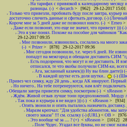
На тарифах с привязкой к календарному месяцу 
разницы. (-)
<
decarch
> [962] 29-12-2017 15:01
Только что привезли, пробовать буду после завтра, курьер н
достаточно сличить данные и сфоткать договор. (-) (Личный 
Короче мне за 5 дней даже не позвонил никто. (-)
<
Erneo
>
Даже если позвонят, это еще не значит, что привезут ))) (-)
Это я уже понял. Похоже на пособие для чайников "Как о
29-12-2017 09:35
Мне позвонили, извинились, сослались на много заказ
(-)
<
Prizer
> [878] 29-12-2017 09:36
Мне сегодня позвонили, т.е. через 6 дней. Не изв
попадут на межгород и обещали доставить СИМ "где
Есть подозрения, что могут и не доставить. И взят
отписался, те что якобы получили СИМ-ки, всего 
Ага, засланный казачек))) Ну вы блин даете)) (-
В каждой шутке есть доля шутки..
(-) (Ш
Привез чел симку, жду 2й день , когда АК ивируют. Первый р
Но ничего.. На тебе потренеруются, нам влёт подключать б
Обещали завтра привезти симку, посмотрим (-)
<
xReason
>
Ждём. Живой отзыв лучше тонн предположений. Морду ли
Так пока и курьера я не видел ))) (-)
<
xReason
> [934] 
Опять звонили и опять пытались назначить доставку. 
Маразм крепчал: "Для удобства абонентов, мы запу
своего заказа" !!! см. ссылку (-)
(
URL
) <
ОВ
> [976
Это вообще чё за .... ? (+)
<
xReason
> [1012] 28
Поле Чудес. Угадал все буквы, но не смог наз