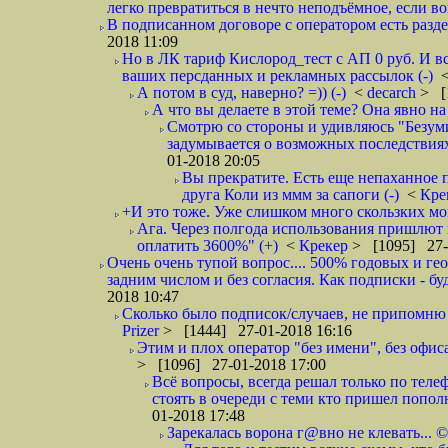
легко превратиться в нечто неподъёмное, если вов
В подписанном договоре с оператором есть разде
2018 11:09
Но в ЛК тариф Кислород_тест с АП 0 руб. И вс
ваших персданных и рекламных рассылок (-)
А потом в суд, наверно? =)) (-)
<
decarch
> [
А что вы делаете в этой теме? Она явно на д
Смотрю со стороны и удивляюсь "Безумию
задумывается о возможных последствия
01-2018 20:05
Вы прекратите. Есть еще непаханное 
друга Коли из ммм за сапоги (-)
<
Кре
+И это тоже. Уже слишком много скользких мо
Ага. Через полгода использования пришлют п
оплатить 3600%" (+)
<
Крекер
> [1095] 27-
Очень очень тупой вопрос.... 500% годовых и ге
задним числом и без согласия. Как подписки - бу
2018 10:47
Сколько было подписок/случаев, не припомню 
Prizer
> [1444] 27-01-2018 16:16
Этим и плох оператор "без имени", без офиса
> [1096] 27-01-2018 17:00
Всё вопросы, всегда решал только по телеф
стоять в очереди с теми кто пришел попол
01-2018 17:48
Зарекалась ворона г@вно не клевать... ©