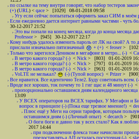
по ссылке на тему внутри говорят, что набор тестеров зак
(+)
(
URL
) <
qace
> [1029] 08-01-2018 09:58
Угу если сейчас попытаться оформить заказ СИМ в моём р
Если ежедневно дается интернет равными частями - чуть боле
30-12-2017 21:52
Это вы попали на конец месяца, когда до конца месяца дае
Professor
> [945] 30-12-2017 22:17
Кому нибудь удалось изменить пароль от ЛК на свой? А то 
прислали изначально пятизначный
+ (+)
<
feoser
> [102
Только что зарегился Деником в мегафоне в метро... (-)
<
С
В метро какого города? (-)
<
Nick
> [803] 01-01-2019 16
В метро какого города? (-)
<
Nick
> [797] 01-01-2019 16
В метро какого города? (-)
<
Nick
> [963] 01-01-2019 16
VoLTE не мелькал?
(-) (Тупой вопрос)
<
Prizer
> [900]
Все нравится. Все идентично Теле2. Буду советовать всем. (-
Вроде все хорошо, ток почему то 1 гиг щас и 48 минут (-)
<
пропорционально оставшимся дням календарного месяца в
13:09
У ВСЕХ операторов на ВСЕХ тарифах. У Мегафон и Би 
вопрос в принципе (-) (Пока еще трезвое мнение!)
<
de
Плюс ещё у Меги на серии тарифов, которым пользую
оставшимся дням (-) (Личный опыт)
<
decarch
> [901
О боги боги и давно так у всех стало? Как я люблю 
2017 14:44
при подключении флекса тоже начислили пропорц
предоставлять,а АП осталась посуточная (-)
<
sl