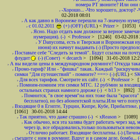
номера РТ звоните? Или они в
-Хорошо... -Что хорошего, доктор? -
02-2018 08:01
А как давно в Воронеже перешли на 7-значную нумер
с 01.02.2011
(+) (OFF)
(
URL
) <
Prizer
> [1053] 0
Ясно. Надо отдать вам должное за верное замечан
нумерация). (-)
<
Professor
> [1246] 03-02-2018 
У Danycoma, есть и Тверская и Воронежская ну
июня) их начнут выдавать (-) (Просто предпол
Поставьте себе "Следить за темой". Будут ссылки на почт
флудит
(-) (Совет)
<
decarch
> [1094] 31-01-2018 12:2
А вы видели цены в международном роуминге? Откуда такая
Промо-тариф? Или - "фишка" такая.. Каждый "раскручивае
симки "Для путешествий" - помните? ===> (-)
(
URL
) <
S
Для всех тарифов. Смотрите их сайт. (-)
<
Professor
> [
Помним-помним эти симки МТС. 12 руб/мин за входящие и
остальных странах намного дороже (-)
<
b13
> [892] 3
Помнится, "в свое время"на них тоже была "красота
бесплатно), но без абонентской платы.Или чего попут
Входящие 0 в Египте, Турции, Кипре, Кубе, Прибалтике, р
[1061] 30-01-2018 14:44
Так приятно, что даже страшно (-)
<
xReason
> [1089] 
Как обычно, вся эта халява будет работать через зад
через ip, все обрадовались,только пользоваться нево
Отлично работает. Входящие бесплатны. (-) (Личн
съездите с ним в роуминг. Вдруг и в самом деле, бомба... (