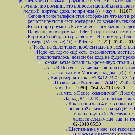
ругаются что СИМ-ка в роуминге и могут быть повышен
ругань про роуминг, это вопросы настройки аппарата
полный. виртуал здесь не при чем (-)
<
say
> [1187] 
Сегодня тоже телефон стал отображать что мол в р
регистрируется в сети Мегафона со всеми вытекаю
Кстати про роуминг.У симки есть сим-меню с пере
Danycom, во втором как Tele2 (и при этом в сети не 
Короткий набор,- открытая тема. Например у Теле2
номера (Местные) (+)
<
Prizer
> [1222] 03-02-2018
Чтобы не было таких проблем надо по всей стране
Надо же, где-то ещё есть, оказывается, местны
предполагалось, дозвон без кода не будет проход
Похоже, везде остались, кроме двух столиц. 
Ага. В Пнз есть. А как же ещё такси вызыв
Так же как и в Москве, с кодом =) (-)
<
m
Например вот так:- +7 8412 23-02-ХХ (-
Правильнее будет так: +7(841)223-02-Х
<
mail
> [1080] 06-02-2018 05:20
А что, в Пензе, семизначка? (Я же бр
Да, код 841 (2/4/5, остальные сво
Как я понимаю 4 и 5 в области?
после трёхзначного кода) (+)
<
У меня ноут сайт Россвязи не
человек ссылку дал, так на то
02-2018 05:39
Шестизначка у нас, все такси ш
В Москве у некоторых такси 