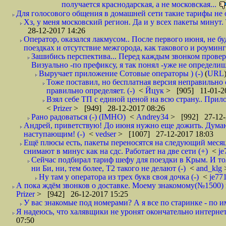
получается краснодарская, а не московская...
Для голосового общения в домашней сети такие тарифы не о
Хз, у меня московский регион. Да и у всех пакеты минут. 
28-12-2017 14:26
Оператор, оказался лакмусом.. После первого июня, не бу
поездках и отсутствие межгорода, как такового и роуминга.
Зашибись перспектива... Перед каждым звонком проверят
Визуально -по префиксу, я так понял -уже не определи
Выручает приложение Сотовые операторы ) (-)
(
URL
Тоже поставил, но бесплатная версия неправильно
правильно определяет. (-)
<
Йцук
> [905] 11-01-2
Взял себе ТП с единой ценой на всю страну.. При
<
Prizer
> [949] 28-12-2017 08:26
Рано радоваться (-) (IMHO)
<
Andrey34
> [992] 27-12-
Андрей, приветствую! До июня нужно еще дожить. Думаю 
наступающим! (-)
<
vedser
> [1007] 27-12-2017 18:03
Ещё плюсы есть, пакеты переносятся на следующий месяц 
снимают в минус как на сдс. Работает на две сети (+)
<
j
Сейчас подбирал тариф шефу для поездки в Крым. И то
ни Би, ни, тем более, Т2 такого не делают (-)
<
and_klg
Ну там у оператора из трех букв своя дочка (-)
<
je77
А пока ждём звонков о доставке. Моему знакомому(№1500) поз
Prizer
> [942] 26-12-2017 15:25
У вас знакомые под номерами? А я все по старинке - по 
Я надеюсь, что халявщики не уронят окончательно интернет 
07:50