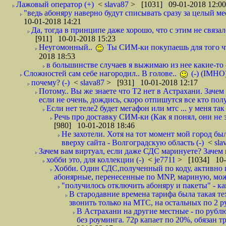
Лажовый оператор (+)
<
slava87
> [1031] 09-01-2018 12:00
"ведь абоняру наверно будут списывать сразу за целый мес
10-01-2018 14:21
Да, тогда в принципе даже хорошо, что с этим не связал
[911] 10-01-2018 15:23
Неугомонный..
Ты СИМ-ки покупаешь для того ч
2018 18:53
в большинстве случаев я выжимаю из нее какие-то со
Сложностей сам себе нагородил.. В голове..
(-) (IMHO
почему? (-)
<
slava87
> [931] 10-01-2018 12:17
Потому.. Вы же знаете что Т2 нет в Астрахани. Зачем
если не очень, дождись, скоро отпишутся все кто полу
Если нет теле2 будет мегафон или мтс ... у меня так 
Речь про доставку СИМ-ки (Как я понял, они не з
[980] 10-01-2018 18:46
Не захотели. Хотя на тот момент мой город бы
вверху сайта - Волгоградскую область (-)
<
sla
Зачем вам виртуал, если даже СДС маринуете? Зачем 
хобби это, для коллекции (-)
<
je7711
> [1034] 10-
Хобби. Один СДС,полученный по коду, активно и
абонярные, перенесенные по MNP, мариную, може
"получилось отключить абоняру и пакеты" - как
В стародавние времена тарифа была такая те
звонить только на МТС, на остальных по 2 руб
В Астрахани на другие местные - по рубл
без роуминга. 72р капает по 20%, обязан т