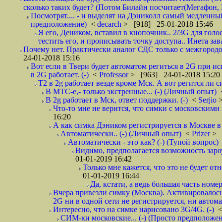
сколько таких будет? (Потом Билайн посчитает(Мегафон, 
Посмотрят.... - и выделят на Дэниколл самый медленный
предположение)
<
decarch
> [918] 25-01-2018 15:46
Я его, Деником, вставил в кнопочник.. 2/3G для голо
тестить его, и прописывать точку доступа.. Инета зава
Почему нет. Практически аналог СДС только с межгородом.
24-01-2018 15:16
Вот если в Твери будет автоматом региться в 2G при ис
в 2G работает. (-)
<
Professor
> [963] 24-01-2018 15:20
T2 в 2g работает везде кроме Мск. А вот регится ли с
В МТС-е,- только экстренные... (-) (Личный опыт)
В 2g работает в Мск, ответ поддержки. (-)
<
Serjio
Что-то мне не верится, что симки с московскими 
16:20
А как симка Дэником регистрируется в Москве в 
Автоматически.. (-) (Личный опыт)
<
Prizer
> 
Автоматически - это как? (-) (Тупой вопрос)
Видимо, предполагается возможность зароу
01-01-2019 16:42
Только мне кажется, что это не будет о
01-01-2019 16:44
Да, кстати, а ведь большая часть номер
Вчера привезли симку (Москва). Активировалось п
2G ни в одной сети не регистрируется, ни автом
Интересно, что на симке нарисовано 3G/4G. (-)
СИМ-ки московские... (-) (Просто предположе