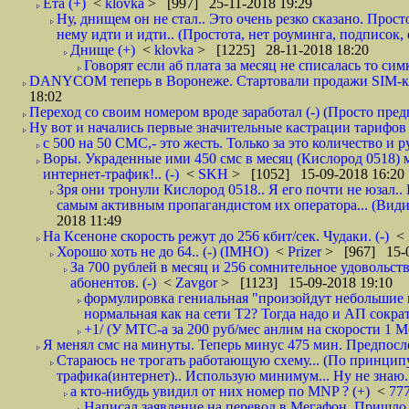
Ёта (+)
<
klovka
> [997] 25-11-2018 19:29
Ну, днищем он не стал.. Это очень резко сказано. Прос
нему идти и идти.. (Простота, нет роуминга, подписок
Днище (+)
<
klovka
> [1225] 28-11-2018 18:20
Говорят если аб плата за месяц не списалась то симк
DANYCOM теперь в Воронеже. Стартовали продажи SIM-карт
18:02
Переход со своим номером вроде заработал (-) (Просто пре
Ну вот и начались первые значительные кастрации тарифов 
с 500 на 50 СМС,- это жесть. Только за это количество и ру
Воры. Украденные ими 450 смс в месяц (Кислород 0518) 
интернет-трафик!.. (-)
<
SKH
> [1052] 15-09-2018 16:20
Зря они тронули Кислород 0518.. Я его почти не юзал.. 
самым активным пропагандистом их оператора... (Видим
2018 11:49
На Ксеноне скорость режут до 256 кбит/сек. Чудаки. (-)
<
Хорошо хоть не до 64.. (-) (IMHO)
<
Prizer
> [967] 15-0
За 700 рублей в месяц и 256 сомнительное удовольст
абонентов. (-)
<
Zavgor
> [1123] 15-09-2018 19:10
формулировка гениальная "произойдут небольшие из
нормальная как на сети Т2? Тогда надо и АП сократ
+1/ (У МТС-а за 200 руб/мес анлим на скорости 1 Мб
Я менял смс на минуты. Теперь минус 475 мин. Предпослед
Стараюсь не трогать работающую схему... (По принципу
трафика(интернет).. Использую минимум... Ну не знаю..
а кто-нибудь увидил от них номер по MNP ? (+)
<
77
Написал заявление на перевод в Мегафон. Пришло 