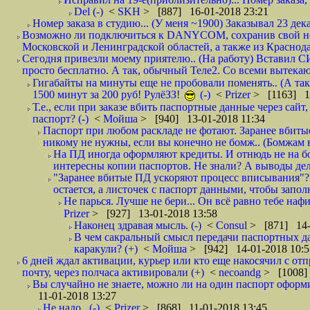
Del (-)
<
SKH
> [887] 16-01-2018 23:21
Номер заказа в студию... (У меня ~1900) Заказывал 23 дека
Возможно ли подключиться к DANYCOM, сохранив свой номе
Московской и Ленинградской областей, а также из Краснода
Сегодня привезли моему приятелю.. (На работу) Вставил СИ
просто бесплатно. А так, обычный Теле2. Со всеми вытек
Гигабайты на минуты еще не пробовали поменять.. (А та
1500 минут за 200 руб! РулёЗЗ!
(-)
<
Prizer
> [1163] 1
Т.е., если при заказе вбить паспортные данные через сай
паспорт? (-)
<
Мойша
> [940] 13-01-2018 11:34
Паспорт при любом раскладе не фотают. Заранее вбит
никому не нужны, если вы конечно не бомж.. (Бомжам в
На ПД иногда оформляют кредиты. И отнюдь не на б
интересны копии паспортов. Не знали? А выводы дела
"Заранее вбитые ПД ускоряют процесс вписывания"?
остается, а листочек с паспорт данными, чтобы заполн
Не парься. Лучше не бери... Он всё равно тебе нафи
Prizer
> [927] 13-01-2018 13:58
Наконец здравая мысль. (-)
<
Consul
> [871] 14-
В чем сакральный смысл передачи паспортных да
каракули? (+)
<
Мойша
> [942] 14-01-2018 10:5
6 дней ждал активации, курьер или кто еще накосячил с от
почту, через полчаса активировали (+)
<
necoandg
> [1008]
Вы случайно не знаете, можно ли на один паспорт оформи
11-01-2018 13:27
Не надо.. (-)
<
Prizer
> [868] 11-01-2018 13:45