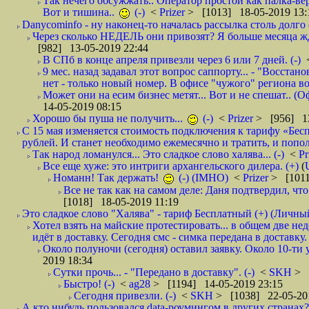
Так нечего обсужжать.. Оператор простой как палка-верё
Вот и тишина..
(-)
<
Prizer
> [1013] 18-05-2019 13:
Danycominfo - ну наконец-то началась рассылка столь дол
Через сколько НЕДЕЛЬ они привозят? Я больше месяца жду,
[982] 13-05-2019 22:44
В СПб в конце апреля привезли через 6 или 7 дней. (-)
9 мес. назад задавал этот вопрос саппорту... - "Восст
нет - только новый номер. В офисе "чужого" региона во
Может они на есим бизнес метят... Вот и не спешат.. (О
14-05-2019 08:15
Хорошо бы пуша не получить...
(-)
<
Prizer
> [956] 13
С 15 мая изменяется стоимость подключения к тарифу «Бесп
рублей. И станет необходимо ежемесячно и тратить, и попол
Так народ ломанулся... Это сладкое слово халява... (-)
<
Pr
Все еще хуже: это интриги архангельского дилера. (+)
(
Номанн! Так держать!
(-) (IMHO)
<
Prizer
> [1011
Все не так как на самом деле: Даня подтвердил, чт
[1018] 18-05-2019 11:19
Это сладкое слово "Халява" - тариф Бесплатный (+) (Личны
Хотел взять на майские протестировать... в общем две не
идёт в доставку. Сегодня смс - симка передана в доставку.
Около полуночи (сегодня) оставил заявку. Около 10-ти у
2019 18:34
Сутки прочь... - "Передано в доставку". (-)
<
SKH
> 
Быстро! (-)
<
ag28
> [1194] 14-05-2019 23:15
Сегодня привезли. (-)
<
SKH
> [1038] 22-05-20
А кто нибудь пользовался data-роумингом в других странах?