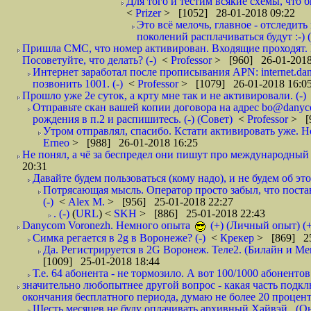
Для того и тестим всякие схемы, что б
<
Prizer
> [1052] 28-01-2018 09:22
Это всё мелочь, главное - отследит
поколений расплачиваться будут :-) (
Пришла СМС, что номер активирован. Входящие проходят. И
Посоветуйте, что делать? (-)
<
Professor
> [960] 26-01-2018
Интернет заработал после прописывания APN: internet.da
позвонить 1001. (-)
<
Professor
> [1079] 26-01-2018 16:0
Прошло уже 2е суток, а крту мне так и не активировали. (-)
Отправьте скан вашей копии договора на адрес bo@danyc
рождения в п.2 и распишитесь. (-) (Совет)
<
Professor
> [
Утром отправлял, спасибо. Кстати активировать уже. Но 
Erneo
> [988] 26-01-2018 16:25
Не понял, а чё за беспредел они пишут про международный 
20:31
Давайте будем пользоваться (кому надо), и не будем об этом
Потрясающая мысль. Оператор просто забыл, что постави
(-)
<
Alex M.
> [956] 25-01-2018 22:27
. (-)
(
URL
) <
SKH
> [886] 25-01-2018 22:43
Danycom Voronezh. Немного опыта
(+) (Личный опыт) (+
Симка регается в 2g в Воронеже? (-)
<
Крекер
> [869] 25
Да. Регистрируется в 2G Воронеж. Теле2. (Билайн и Мег
[1009] 25-01-2018 18:44
Т.е. 64 абонента - не тормозило. А вот 100/1000 абонентов
значительно любопытнее другой вопрос - какая часть подк
окончания бесплатного периода, думаю не более 20 проценто
Шесть месяцев не буду оплачивать архивный Хайвэй.. (Он 