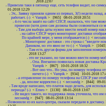
2018 22:07
Привезли таки в пятницу еще, сеть телефон видит, но симку
01-2018 12:29
Эх.. Заявку приняли одним из первых, 3(!) недели назад, 
работает. (-)
<
Vampik
> [965] 08-01-2018 20:51
4-го числа зашёл на сайт СПСР, оказалось, что там мож
привезли (хотя дэни сам должны были созвониться со мн
Там для выбора даты нужно ввести некий номер накла
на сайте СПСР через мониторинг доставки отображ
По крайней мере, у меня отображается (-)
<
necoan
Мониторинг доставки - это строка с "введите но
Даником, но это явно не то (-)
<
Vampik
> [1045]
Там есть другая форма для заполнения номером 
2018 13:27
это не указано, но там можно ввести номер моб
Опа. Внезапно появилась новая доставка Кра
Vampik
> [867] 10-01-2018 18:32
Вот оно что.. Но увы, по номеру телефона о
ничего (-)
<
Vampik
> [934] 10-01-2018 17:
а отправление по номеру телефона на СПСР уже отоб
да, вполне корректно (-)
<
necoandg
> [844] 09-01
Там вроде написано, что платеж надо делать, для использ
периода? (-)
<
Erneo
> [1130] 08-01-2018 13:07
Не видел такого, но поддержка лишь уточнила, что им 
necoandg
> [947] 08-01-2018 13:14
Позвонили из их калл-центра, сказали передали в доставку. И
12:25