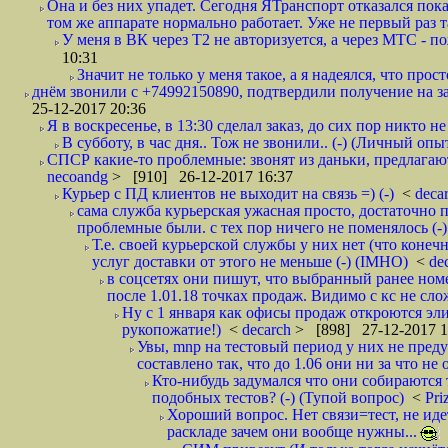
Она и без них упадет. Сегодня ЯТранспорт отказался пока
том же аппарате нормально работает. Уже не первый раз т
У меня в ВК через Т2 не авторизуется, а через МТС - 
10:31
Значит не только у меня такое, а я надеялся, что просто
днём звонили с +74992150890, подтвердили получение на зав
25-12-2017 20:36
Я в воскресенье, в 13:30 сделал заказ, до сих пор никто н
В субботу, в час дня.. Тож не звонили.. (-) (Личный опы
СПСР какие-то проблемные: звонят из даньки, предлагают 
necoandg
> [910] 26-12-2017 16:37
Курьер с ПД клиентов не выходит на связь =) (-)
<
deca
сама служба курьерская ужасная просто, достаточно п
проблемные были. с тех пор ничего не поменялось (-)
Т.е. своей курьерской службы у них нет (что коне
услуг доставки от этого не меньше (-) (IMHO)
<
de
в соцсетях они пишут, что выбранный ранее ном
после 1.01.18 точках продаж. Видимо с кс не сло
Ну с 1 января как офисы продаж откроются эли
рукопожатие!)
<
decarch
> [898] 27-12-2017 1
Увы, mnp на тестовый период у них не преду
составлено так, что до 1.06 они ни за что не 
Кто-нибудь задумался что они собираются
подобных тестов? (-) (Тупой вопрос)
<
Pri
Хороший вопрос. Нет связи=тест, не идет
раскладе зачем они вообще нужны...