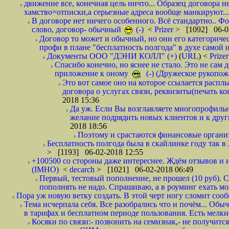
движение все, конечная цель ничто... Образец договора н
хамство=отписки,а серьезные адреса вообще манкируют...
В договоре нет ничего особенного. Всё стандартно.. Фот
слово, договор- обычный
(-)
<
Prizer
> [1092] 06-0
Договор то может и обычный, но они его категоричес
профи в плане "бесплатность полгода" в духе самой 
Документы ООО "ДЭНИ КОЛЛ" (+)
(
URL
) <
Prize
Спасибо конечно, но яснее не стало. Это не сам
приложение к оному
(-) (Дружеское рукопож
Это вот самое оно на которое ссылается распл
договора о услугах связи, реквизиты(печать ко
2018 15:36
Да уж. Если Вы возглавляете многопрофиль
желание подрядить новых клиентов и к други
2018 18:56
Поэтому и срастаются финансовые организа
Бесплатность полгода была в скайлинке году так в
> [1193] 06-02-2018 12:55
+100500 со стороны даже интереснее. Ждём отзывов и и
(IMHO)
<
decarch
> [1021] 06-02-2018 06:49
Первый, тестовый пополнение, не прошел (10 руб). Сд
пополнять не надо. Спрашиваю, а в роуминг ехать мо
Пора уж новую ветку создать. В этой черт ногу сломит сооб
Тема исчерпала себя. Все разобрались что и почём... О
в тарифах и бесплатном периоде пользования. Есть мелкие
Косяки по связи:- позвонить на семизнак,- не получится