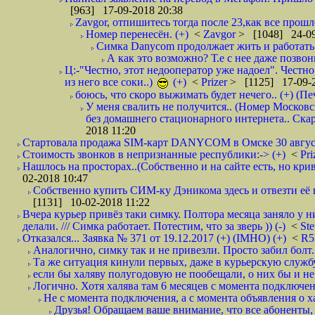
[963] 17-09-2018 20:38
Zavgor, отпишитесь тогда после 23,как все прошло
Номер перенесён. (+)
<
Zavgor
> [1048] 24-09
Симка Danycom продолжает жить и работать 
А как это возможно? Т.е с нее даже позвон
Ц:-"Честно, этот недооператор уже надоел". Честно
из него все соки..)
(+)
<
Prizer
> [1125] 17-09-2
боюсь, что скоро выжимать будет нечего.. (+) (Пе
У меня свалить не получится.. (Номер Московс
без домашнего стационарного интернета.. Ск
2018 11:20
Стартовала продажа SIM-карт DANYCOM в Омске 30 августа 
Стоимость звонков в непризнанные республики:-> (+)
<
Pri
Нашлось на просторах..(Собственно и на сайте есть, но криво. А наро
02-2018 10:47
Собственно купить СИМ-ку Дэникома здесь и отвезти её в
[1131] 10-02-2018 11:22
Вчера курьер привёз таки симку. Полтора месяца заняло у н
делали. /// Симка работает. Потестим, что за зверь )) (-)
<
St
Отказался... Заявка № 371 от 19.12.2017 (+) (IMHO) (+)
<
R
Аналогично, симку так и не привезли. Просто забил болт. 
Та же ситуация кинули первых, даже в курьерскую службу
если бы халяву полугодовую не пообещали, о них бы и не
Логично. Хотя халява там 6 месяцев с момента подключени
Не с момента подключения, а с момента объявления о хал
Друзья! Обращаем ваше внимание, что все абоненты, 