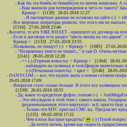
Как бы эта бомба не бомабнула по моему кошельку. А си
Вам звонили для потверждения и чего-то такого? Зака
Крекер
> [1139] 28-01-2018 11:27
Я паспортные данные не оставлял на сайте (-)
<
xR
Все мировые операторы решили, что этого им не хватало 
[1516] 27-01-2018 23:46
Коллеги, те кто УЖЕ ЮЗАЕТ - пришлите их договор на почту
Если в договоре есть раздел "шесть месяц на это даром", т
Крекер
> [1133] 27-01-2018 23:55
Полковник, не пишут? (-)
<
Крекер
> [1085] 27-01-2018
"Полковнику никто не пишет..." и сам D. Очень мутная
[1141] 28-01-2018 12:28
++ (-) (Горячая новость)
<
Крекер
> [1364] 28-01-20
наблюдать на склянках и теле2форум значительно в
(-) (Печальная новость)
<
qace
> [1146] 28-01-2018
DANYCOM — все, что нужно знать о новом сотовом опера
26-01-2018 17:09
Вопросов стало только больше. В итоге все халявщики по
[1339] 26-01-2018 18:55
Да, какое то кредитное фуфло, похоже (-)
<
AntiMegaF
Это обсуждали в этой теме с самого начала. Гендире
(родоначальников этого виртуала) - м.б. просто базу 
Только что МТС прислал СМС-ку.. Предлагает кре
[1235] 09-02-2018 17:32
Чем плохи быстрые кредиты?
(-) (Тупой вопрос
Да почти ничем, кроме как скорость прирастани