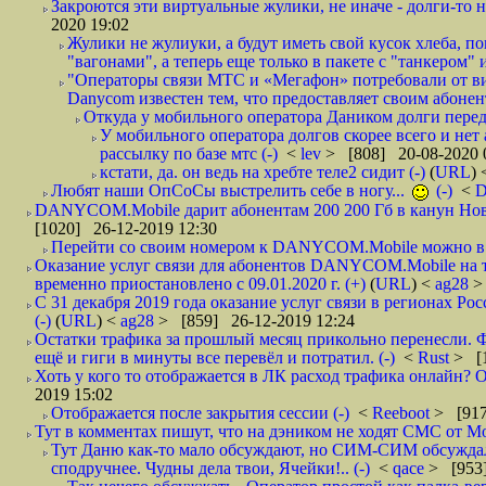
Закроются эти виртуальные жулики, не иначе - долги-то не
2020 19:02
Жулики не жулиуки, а будут иметь свой кусок хлеба, 
"вагонами", а теперь еще только в пакете с "танкером" и
"Операторы связи МТС и «Мегафон» потребовали от вир
Danycom известен тем, что предоставляет своим абонент
Откуда у мобильного оператора Даником долги перед
У мобильного оператора долгов скорее всего и нет
рассылку по базе мтс (-)
<
lev
> [808] 20-08-2020 
кстати, да. он ведь на хребте теле2 сидит (-)
(
URL
)
Любят наши ОпСоСы выстрелить себе в ногу...
(-)
<
DANYCOM.Mobile дарит абонентам 200 200 Гб в канун Нового
[1020] 26-12-2019 12:30
Перейти со своим номером к DANYCOM.Mobile можно в 5
Оказание услуг связи для абонентов DANYCOM.Mobile на 
временно приостановлено с 09.01.2020 г. (+)
(
URL
) <
ag28
>
С 31 декабря 2019 года оказание услуг связи в регионах Рос
(-)
(
URL
) <
ag28
> [859] 26-12-2019 12:24
Остатки трафика за прошлый месяц прикольно перенесли. Ф
ещё и гиги в минуты все перевёл и потратил. (-)
<
Rust
> [
Хоть у кого то отображается в ЛК расход трафика онлайн? О
2019 15:02
Отображается после закрытия сессии (-)
<
Reeboot
> [917
Тут в комментах пишут, что на дэником не ходят СМС от Мо
Тут Даню как-то мало обсуждают, но СИМ-СИМ обсуждали 
сподручнее. Чудны дела твои, Ячейки!.. (-)
<
qace
> [953]