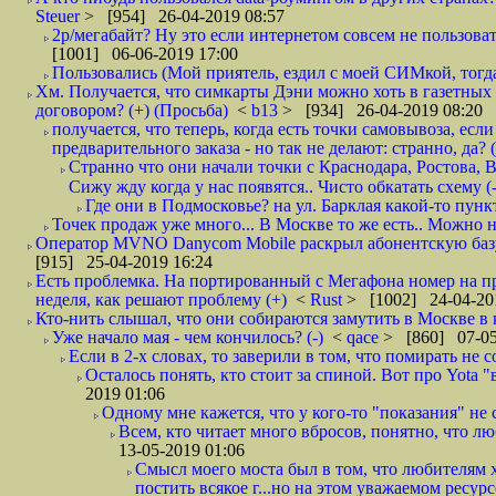
Steuer
> [954] 26-04-2019 08:57
2р/мегабайт? Ну это если интернетом совсем не пользовать
[1001] 06-06-2019 17:00
Пользовались (Мой приятель, ездил с моей СИМкой, тогд
Хм. Получается, что симкарты Дэни можно хоть в газетных к
договором? (+) (Просьба)
<
b13
> [934] 26-04-2019 08:20
получается, что теперь, когда есть точки самовывоза, есл
предварительного заказа - но так не делают: странно, да? (
Странно что они начали точки с Краснодара, Ростова,
Сижу жду когда у нас появятся.. Чисто обкатать схему (-
Где они в Подмосковье? на ул. Барклая какой-то пункт
Точек продаж уже много... В Москве то же есть.. Можно на
Оператор MVNO Danycom Mobile раскрыл абонентскую базу.
[915] 25-04-2019 16:24
Есть проблемка. На портированный с Мегафона номер на при
неделя, как решают проблему (+)
<
Rust
> [1002] 24-04-20
Кто-нить слышал, что они собираются замутить в Москве в к
Уже начало мая - чем кончилось? (-)
<
qace
> [860] 07-05
Если в 2-х словах, то заверили в том, что помирать не с
Осталось понять, кто стоит за спиной. Вот про Yota "
2019 01:06
Одному мне кажется, что у кого-то "показания" не с
Всем, кто читает много вбросов, понятно, что люб
13-05-2019 01:06
Смысл моего моста был в том, что любителям х
постить всякое г...но на этом уважаемом ресурсе.