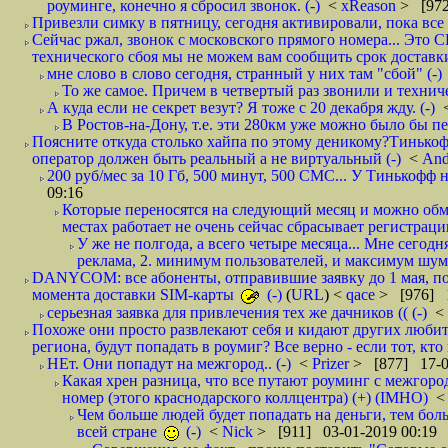
роуминге, конечно я сбросил звонок. (-)
<
xReason
> [972
Привезли симку в пятницу, сегодня активировали, пока все 
Сейчас ржал, звонок с московского прямого номера... Это С
технического сбоя мы не можем вам сообщить срок доставки
мне слово в слово сегодня, странный у них там "сбой" (-)
То же самое. Причем в четвертый раз звонили и техниче
А куда если не секрет везут? Я тоже с 20 декабря жду. (-)
В Ростов-на-Дону, т.е. эти 280км уже можно было бы пеш
Поясните откуда столько хайпа по этому деникому?Тинькоф
оператор должен быть реальный а не виртуальный (-)
<
And
200 руб/мес за 10 Гб, 500 минут, 500 СМС... У Тинькофф не
09:16
Которые переносятся на следующий месяц и можно обмен
местах работает не очень сейчас сбрасывает регистрацию
У же не полгода, а всего четыре месяца... Мне сегод
реклама, 2. минимум пользователей, и максимум шума.
DANYCOM: все абоненты, отправившие заявку до 1 мая, пол
момента доставки SIM-карты
(-)
(
URL
) <
qace
> [976] 1
серьезная заявка для привлечения тех же дачников (( (-)
<
Похоже они просто развлекают себя и кидают других любител
региона, будут попадать в роумиг? Все верно - если тот, кто вам звони 
НЕт. Они попадут на межгород.. (-)
<
Prizer
> [877] 17-0
Какая хрен разница, что все путают роуминг с межгор
номер (этого краснодарского коллцентра) (+) (IMHO)
Чем больше людей будет попадать на деньги, тем бо
всей стране
(-)
<
Nick
> [911] 03-01-2019 00:19