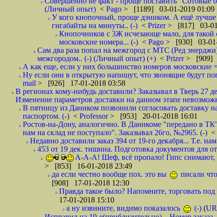
Совершенно не факт - проще поставить "Сотовые опе
(Личный опыт)
<
Pago
> [1189] 03-01-2019 01:09
У кого кнопочный, проще дэником. А ещё лучше 
гигабайты на минуты.. (-)
<
Prizer
> [817] 03-01
Кнопочников с 3Ж исчезающе мало, для такой 
московские номера... (-)
<
Pago
> [930] 03-01-
Сам два раза попал на межгород с МТС (Ред энерджи) 
межгородом.. (-) (Личный опыт) (+)
<
Prizer
> [909] 
А как еще, если у них большинство номеров московские =
Ну если они в открытую напишут, что звонящие будут поп
mail
> [926] 17-01-2018 03:58
В регионах кому-нибудь доставили? Заказывал в Тверь 27 де
Изменение параметров доставки на данном этапе невозможн
В пятницу из Даником позвонили согласовать доставку н
паспортом. (-)
<
Professor
> [953] 20-01-2018 16:01
Ростов-на-Дону, аналогично. В Даникоме "передано в ТК"
нам на склад не поступало". Заказывал 26го, №2965. (-)
Недавно доставили заказ 394 от 19-го декабря... Т.е. нам
453 от 19 дек. тишина. Подготовка документов для от
А-А-А! Шеф, всё пропало! Гипс снимают, к
> [853] 16-01-2018 23:49
да если честно вообще пох. это вы
писали что
[908] 17-01-2018 12:30
Правда такое было? Напомните, торговать под
17-01-2018 15:10
а ну извините, видимо показалось
(-)
(
UR
Исправил на 19-е(приблизительно)... Номер заказа, 