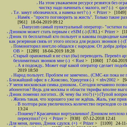
На этом уважаемом ресурсе резвятся без огр
чистку надо начинать с малого, не? (-)
<
qac
Т.е. замут обозначился, а намека нет? (-)
<
Prizer
> [1049]
Намёк - "просто поговорить за жисть". Только такие ра
[961] 18-04-2019 09:12
Danycom самый пунктуальный оператор:- "остатки па
Дэником может стать первым с еSIM (-)
(
URL
) <
Prizer
> [11
Дэник тп бесплатный кто пользует и каковы подводные кам
как резервная связь от этого опсоса для редких звонков (-) (
Помониторил инет,по общался с народом. От добра добра 
ОВ
> [1289] 18-04-2019 18:28
Старый оранжевый я не стал (бы) переводить. Перевёл а
безлимитных звонков мне (-)
<
Rust
> [1060] 17-04-2019
А я подожду.. Может ещё какой оператор сделает подо
2019 18:50
Народ пользует. Проблем не замечено.. (СМС-ки пока не п
Ближайший офис в с.Киясово, Удмуртия (-)
<
nbv2002
> [9
У меня московская симка дэником.. Сегодня нечаянно позво
абонентов? Ведь для москвы и области тврифы вполне выго
Дэник поменял логотип.. (К чему бы это?) (+) (Тупой вопро
Жизнь такая, что хорошего уже не ждёшь. Жаль, уже привы
В полтора раза увеличилось количество переходов со
13:24
Пошему? Красавчики виртуальчики! Дэником неплохо п
перекупил? (+)
<
Prizer
> [938] 07-12-2018 12:41
Для меня, лично, Дэник сдулся. (+)
<
Prizer
> [1109] 24-11-