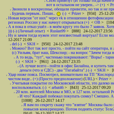
СИМ привезут (И только тогда начнётся
вот в остальном не уверен.. -> (+)
<
Pr
Звонили в воскресенье, обещали привезти, но так и не при
Будешь первым.. Пиши..
(-)
<
Prizer
> [934] 25-12-20
Новая версия "от них" через vk в отношении фотофиксаци
регионах России у нас начнут открываться (+)
<
ОВ
> [104
А я пока в отказ ушёл - в моём кругу это было 7 заявок. Х
))) (-) (Личный опыт)
<
Ruslan99
> [888] 24-12-2017 23:56
Ну и зачем тогда нужен этот неизвестный виртуал? Если м
12-2017 21:09
del (-)
<
SKH
> [950] 24-12-2017 23:48
Можно? Вот так вот просто, - пойти на сайт оператора, и л
(с) Уильям, брат наш, Шекспир; - на вопрос "Зачем тогда 
А то ведь, "тут", частенько покрикивают: "Воры! - тариф-
(-)
<
SKH
> [961] 24-12-2017 23:35
(А лучше всего - пойти в офис Билайна, и купить там 
деньги (что и СДС) - два "Гигабайта".) (-)
<
SKH
> [
Удар ниже пояса. Посмотрел, внимательно на ТП "Кислород"
чистом виде.. (+) (Просто предположение)
(
URL
) <
Prizer
> 
Учитывая покрытие по Московской области, это далеко н
воспользоваться. (-)
<
arbat46
> [843] 25-12-2017 09:20
20 млн. жителей Москвы и МО, и 127 млн. остальной Рос
И что? Каждый побежал покупать симку? Смешно. А вт
[1008] 26-12-2017 14:17
Я вам по секрету скажу что "взятие" Москвы было 
повысив конкуренцию. Потом поднять статус Теле2 
[914] 26-12-2017 14:27