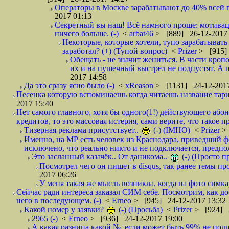
Операторы в Москве зарабатывают до 40% всей пр
2017 01:13
Секретный вы наш! Всё намного проще: мотиваци
ничего больше. (-)
<
arbat46
> [889] 26-12-2017 
Некоторые, которые хотели, тупо зарабатывать 
заработал? (+) (Тупой вопрос)
<
Prizer
> [915]
Обещать - не значит жениться. В части кропо
их и на пушечный выстрел не подпустят. А п
2017 14:58
Да это сразу ясно было (-)
<
xReason
> [1131] 24-12-2017
Песенка которую вспоминаешь когда читаешь название тар
2017 15:40
Нет самого главного, хотя бы одного(1!) действующего абон
кредитов, то это массовая истерия, сами верите, что такое п
Тизерная реклама присутствует..
(-) (IMHO)
<
Prizer
>
Именно, на МР есть человек из Краснодара, приведший ф
исключено, что реально никто и не подключается, предпол
Это засланный казачёк.. От даникома..
(-) (Просто 
Посмотрел чего он пишет в disqus, так ранее темы пр
2017 06:26
У меня такая же мысль возникла, когда на фото симкар
Сейчас ради интереса заказал СИМ себе. Посмотрим, как д
него в последующем. (-)
<
Erneo
> [945] 24-12-2017 13:32
Какой номер у заявки?
(-) (Просьба)
<
Prizer
> [924] 2
2965 (-)
<
Erneo
> [936] 24-12-2017 19:00
А какая разница какой №, если может быть 99% не подп