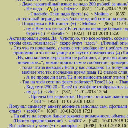
Даже гарантийный взнос не надо 200 рублей за июнь?
Не надо...
(-)
<
Prizer
> [881] 11-01-2018 15:05
Спасибо. Таки надо брать! (-)
<
Мойша
> [835] 
в тестовый период нельзя больше одной симки на паспор
Поддержка в ВК пишет. (+)
<
Мойша
> [963] 11-01-
ну я Вам что сказал? В тестовом периоде больше одн
берите (-)
<
slava87
> [1022] 11-01-2018 15:50
Активировали днем. Да.. Чувствую, что все коллеги, соска
чтобы связь появилась?", скоро будут "здесь".. (Личный опыт
Это что то новенькое, у меня с мтс вообще нет проблем с
припомню и то не на улице а в глухих помещениях (-) (
Ну, мои коллеги курьерами не работают, а целыми днями
новенькое...", можно поискать мое сообщение примерно 
тогда что за выводы? Если у вас локально Т2 получше
мобиле мтс,так последнее время дома Т2 сильно слива
А не проще ли взять Т2 и не выносить мозг этими
Так на чьей сети по факту работает? Теле2? (-)
<
Tha
Код сети 250 20 - Теле2 (в телефоне отображается
ну да (-)
<
zloj
> [787] 11-01-2018 12:54
Причем без вариантов. Перенос остатков пакетов
<
b13
> [958] 11-01-2018 13:03
Получил симкарту, анкету абонента заполнял сам, сфоткали 
опыт)
<
zeb007
> [886] 10-01-2018 17:21
На сайте на втором банере заявлена возможность обмена 
(Просто предположение)
<
zeb007
> [940] 10-01-2018 1
Всё работает у меня (+)
<
antropka
> [1098] 10-01-2018 16: