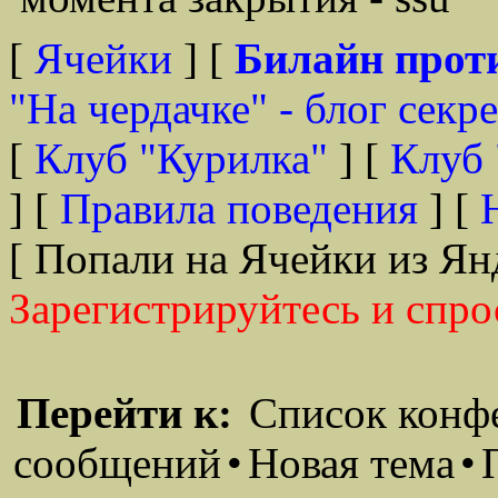
[
Ячейки
] [
Билайн прот
"На чердачке" - блог секр
[
Клуб "Курилка"
] [
Клуб 
] [
Правила поведения
] [
[ Попали на Ячейки из Ян
Зарегистрируйтесь и спро
Перейти к:
Список конф
сообщений
•
Новая тема
•