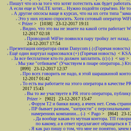
Пишут что из-за того что хотят потестить как будет работать
А если еще и VoLTE хотят... Нужно подойти серьёзно. Не то 
А другие опсосы ваще в курсах, что на их сети типа "зам
Это у них нужно спросить. Хотя сотовый оператор WiFire
<
Prizer
> [1038] 23-12-2017 19:11
Видно, что это вы не знаете на какой сети работает W
12-2017 02:18
Проводной WiFire появился пару тройку лет назад...
24-12-2017 17:54
Презентация оператора связи Danycom (-) (Горячая новость)
Ещё один виртуал нарисовался (+) (Горячая новость)
<
KS
За все бесплатное кто-то должен заплатить. (с) (-)
<
say
> 
Мы уже "отбиваем" (Участвуем в пиаре оператора..) Кт
[899] 23-12-2017 12:37
Про всех говорить не надо, я этой шарашкиной контор
12-2017 01:42
То есть вы работаете на этого оператора в качестве P
2017 15:43
Вы то же участвуете в PR этого оператора, публику
Prizer
> [902] 23-12-2017 15:47
Форум Т2 и банки вижу, а ячеек нет. Семь страниц
ПР бывает разным, "хитрости" с персональными 
намерениях компании... (-)
<
Pago
> [864] 23-12
Да вообще какая-то мутная контора. ТП говори
по какому, а в ответ предлагают обращаться в 
Я как раз пишу о том, что мне не понятно, зачем