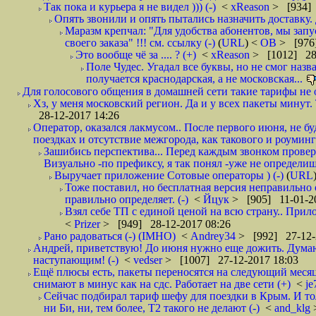
Так пока и курьера я не видел ))) (-)
<
xReason
> [934] 
Опять звонили и опять пытались назначить доставку. 
Маразм крепчал: "Для удобства абонентов, мы запу
своего заказа" !!! см. ссылку (-)
(
URL
) <
ОВ
> [976
Это вообще чё за .... ? (+)
<
xReason
> [1012] 28
Поле Чудес. Угадал все буквы, но не смог наз
получается краснодарская, а не московская...
Для голосового общения в домашней сети такие тарифы не о
Хз, у меня московский регион. Да и у всех пакеты минут. 
28-12-2017 14:26
Оператор, оказался лакмусом.. После первого июня, не бу
поездках и отсутствие межгорода, как такового и роуминга.
Зашибись перспектива... Перед каждым звонком проверят
Визуально -по префиксу, я так понял -уже не определи
Выручает приложение Сотовые операторы ) (-)
(
URL
Тоже поставил, но бесплатная версия неправильно
правильно определяет. (-)
<
Йцук
> [905] 11-01-2
Взял себе ТП с единой ценой на всю страну.. При
<
Prizer
> [949] 28-12-2017 08:26
Рано радоваться (-) (IMHO)
<
Andrey34
> [992] 27-12-
Андрей, приветствую! До июня нужно еще дожить. Думаю 
наступающим! (-)
<
vedser
> [1007] 27-12-2017 18:03
Ещё плюсы есть, пакеты переносятся на следующий месяц 
снимают в минус как на сдс. Работает на две сети (+)
<
j
Сейчас подбирал тариф шефу для поездки в Крым. И то
ни Би, ни, тем более, Т2 такого не делают (-)
<
and_klg