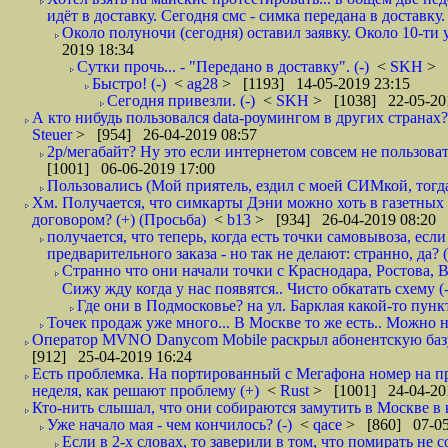
идёт в доставку. Сегодня смс - симка передана в доставку.
Около полуночи (сегодня) оставил заявку. Около 10-ти у
2019 18:34
Сутки прочь... - "Передано в доставку". (-)
<
SKH
> 
Быстро! (-)
<
ag28
> [1193] 14-05-2019 23:15
Сегодня привезли. (-)
<
SKH
> [1038] 22-05-20
А кто нибудь пользовался data-роумингом в других странах?
Steuer
> [954] 26-04-2019 08:57
2р/мегабайт? Ну это если интернетом совсем не пользовать
[1001] 06-06-2019 17:00
Пользовались (Мой приятель, ездил с моей СИМкой, тогд
Хм. Получается, что симкарты Дэни можно хоть в газетных к
договором? (+) (Просьба)
<
b13
> [934] 26-04-2019 08:20
получается, что теперь, когда есть точки самовывоза, есл
предварительного заказа - но так не делают: странно, да? (
Странно что они начали точки с Краснодара, Ростова,
Сижу жду когда у нас появятся.. Чисто обкатать схему (-
Где они в Подмосковье? на ул. Барклая какой-то пункт
Точек продаж уже много... В Москве то же есть.. Можно на
Оператор MVNO Danycom Mobile раскрыл абонентскую базу.
[912] 25-04-2019 16:24
Есть проблемка. На портированный с Мегафона номер на при
неделя, как решают проблему (+)
<
Rust
> [1001] 24-04-20
Кто-нить слышал, что они собираются замутить в Москве в к
Уже начало мая - чем кончилось? (-)
<
qace
> [860] 07-05
Если в 2-х словах, то заверили в том, что помирать не с