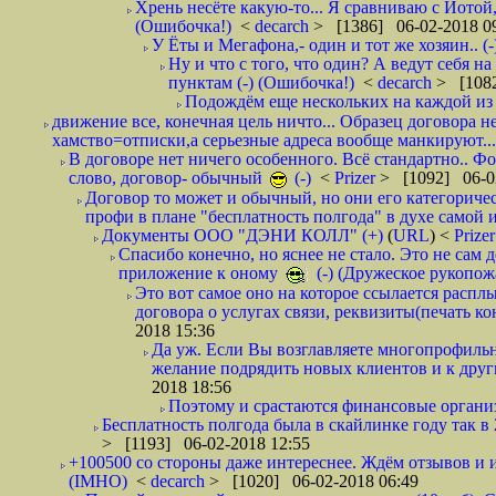
Хрень несёте какую-то... Я сравниваю с Йотой
(Ошибочка!)
<
decarch
> [1386] 06-02-2018 0
У Ёты и Мегафона,- один и тот же хозяин.. (-
Ну и что с того, что один? А ведут себя 
пунктам (-) (Ошибочка!)
<
decarch
> [1082
Подождём еще нескольких на каждой из 
движение все, конечная цель ничто... Образец договора н
хамство=отписки,а серьезные адреса вообще манкируют...
В договоре нет ничего особенного. Всё стандартно.. Фот
слово, договор- обычный
(-)
<
Prizer
> [1092] 06-0
Договор то может и обычный, но они его категоричес
профи в плане "бесплатность полгода" в духе самой 
Документы ООО "ДЭНИ КОЛЛ" (+)
(
URL
) <
Prize
Спасибо конечно, но яснее не стало. Это не сам
приложение к оному
(-) (Дружеское рукопож
Это вот самое оно на которое ссылается распл
договора о услугах связи, реквизиты(печать ко
2018 15:36
Да уж. Если Вы возглавляете многопрофиль
желание подрядить новых клиентов и к други
2018 18:56
Поэтому и срастаются финансовые организа
Бесплатность полгода была в скайлинке году так в
> [1193] 06-02-2018 12:55
+100500 со стороны даже интереснее. Ждём отзывов и и
(IMHO)
<
decarch
> [1020] 06-02-2018 06:49