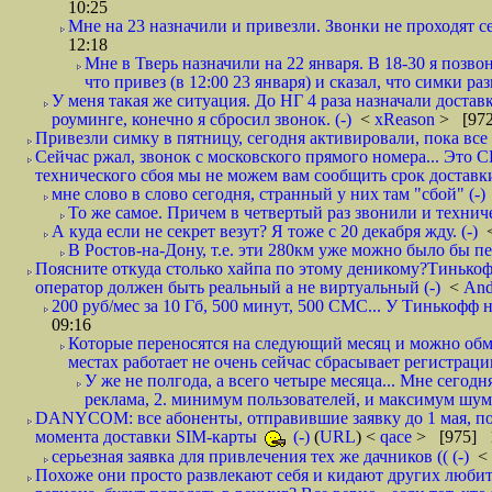
10:25
Мне на 23 назначили и привезли. Звонки не проходят 
12:18
Мне в Тверь назначили на 22 января. В 18-30 я позво
что привез (в 12:00 23 января) и сказал, что симки раз
У меня такая же ситуация. До НГ 4 раза назначали доставк
роуминге, конечно я сбросил звонок. (-)
<
xReason
> [972
Привезли симку в пятницу, сегодня активировали, пока все 
Сейчас ржал, звонок с московского прямого номера... Это С
технического сбоя мы не можем вам сообщить срок доставки
мне слово в слово сегодня, странный у них там "сбой" (-)
То же самое. Причем в четвертый раз звонили и техниче
А куда если не секрет везут? Я тоже с 20 декабря жду. (-)
В Ростов-на-Дону, т.е. эти 280км уже можно было бы пеш
Поясните откуда столько хайпа по этому деникому?Тинькоф
оператор должен быть реальный а не виртуальный (-)
<
And
200 руб/мес за 10 Гб, 500 минут, 500 СМС... У Тинькофф не
09:16
Которые переносятся на следующий месяц и можно обмен
местах работает не очень сейчас сбрасывает регистрацию
У же не полгода, а всего четыре месяца... Мне сегод
реклама, 2. минимум пользователей, и максимум шума.
DANYCOM: все абоненты, отправившие заявку до 1 мая, пол
момента доставки SIM-карты
(-)
(
URL
) <
qace
> [975] 1
серьезная заявка для привлечения тех же дачников (( (-)
<
Похоже они просто развлекают себя и кидают других любител