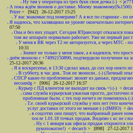
Ну там у оператора из трех букв своя дочка (-)
<
je77
А пока ждём звонков о доставке. Моему знакомому(№1500) поз
Prizer
> [942] 26-12-2017 15:25
У вас знакомые под номерами? А я все по старинке - по 
Я надеюсь, что халявщики не уронят окончательно интернет 
07:50
Она и без них упадет. Сегодня ЯТранспорт отказался пока
том же аппарате нормально работает. Уже не первый раз т
У меня в ВК через Т2 не авторизуется, а через МТС - 
10:31
Значит не только у меня такое, а я надеялся, что просто
днём звонили с +74992150890, подтвердили получение на зав
25-12-2017 20:36
Я в воскресенье, в 13:30 сделал заказ, до сих пор никто н
В субботу, в час дня.. Тож не звонили.. (-) (Личный опы
СПСР какие-то проблемные: звонят из даньки, предлагают 
necoandg
> [906] 26-12-2017 16:37
Курьер с ПД клиентов не выходит на связь =) (-)
<
deca
сама служба курьерская ужасная просто, достаточно п
проблемные были. с тех пор ничего не поменялось (-)
Т.е. своей курьерской службы у них нет (что коне
услуг доставки от этого не меньше (-) (IMHO)
<
de
в соцсетях они пишут, что выбранный ранее ном
после 1.01.18 точках продаж. Видимо с кс не сло
Ну с 1 января как офисы продаж откроются эли
рукопожатие!)
<
decarch
> [898] 27-12-2017 1