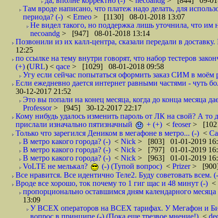
да, вполне корректно (-)
<
necoandg
> [844] 09-01
Там вроде написано, что платеж надо делать, для использ
периода? (-)
<
Erneo
> [1130] 08-01-2018 13:07
Не видел такого, но поддержка лишь уточнила, что им 
necoandg
> [947] 08-01-2018 13:14
Позвонили из их калл-центра, сказали передали в доставку. И
12:25
по ссылке на тему внутри говорят, что набор тестеров зак
(+)
(
URL
) <
qace
> [1029] 08-01-2018 09:58
Угу если сейчас попытаться оформить заказ СИМ в моём р
Если ежедневно дается интернет равными частями - чуть боле
30-12-2017 21:52
Это вы попали на конец месяца, когда до конца месяца дае
Professor
> [945] 30-12-2017 22:17
Кому нибудь удалось изменить пароль от ЛК на свой? А то 
прислали изначально пятизначный
+ (+)
<
feoser
> [102
Только что зарегился Деником в мегафоне в метро... (-)
<
С
В метро какого города? (-)
<
Nick
> [803] 01-01-2019 16
В метро какого города? (-)
<
Nick
> [797] 01-01-2019 16
В метро какого города? (-)
<
Nick
> [963] 01-01-2019 16
VoLTE не мелькал?
(-) (Тупой вопрос)
<
Prizer
> [900]
Все нравится. Все идентично Теле2. Буду советовать всем. (-
Вроде все хорошо, ток почему то 1 гиг щас и 48 минут (-)
<
пропорционально оставшимся дням календарного месяца в
13:09
У ВСЕХ операторов на ВСЕХ тарифах. У Мегафон и Би 
вопрос в принципе (-) (Пока еще трезвое мнение!)
<
de