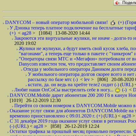
Подел
DANYCOM – новый оператор мобильной связи!
(+) (Горя
У Дэника теперь платное подключение на бесплатные тариф
(+)
<
ag28
> [1084] 13-08-2020 14:44
Закроются эти виртуальные жулики, не иначе - долги-то не
2020 19:02
Жулики не жулиуки, а будут иметь свой кусок хлеба, 
"вагонами", а теперь еще только в пакете с "танкером" и
"Операторы связи МТС и «Мегафон» потребовали от вир
Danycom известен тем, что предоставляет своим абонент
Откуда у мобильного оператора Даником долги перед
У мобильного оператора долгов скорее всего и нет
рассылку по базе мтс (-)
<
lev
> [806] 20-08-2020 
кстати, да. он ведь на хребте теле2 сидит (-)
(
URL
)
Любят наши ОпСоСы выстрелить себе в ногу...
(-)
<
DANYCOM.Mobile дарит абонентам 200 200 Гб в канун Нового
[1019] 26-12-2019 12:30
Перейти со своим номером к DANYCOM.Mobile можно в 5
Оказание услуг связи для абонентов DANYCOM.Mobile на 
временно приостановлено с 09.01.2020 г. (+)
(
URL
) <
ag28
>
С 31 декабря 2019 года оказание услуг связи в регионах Рос
(-)
(
URL
) <
ag28
> [858] 26-12-2019 12:24
Остатки трафика за прошлый месяц прикольно перенесли. Ф