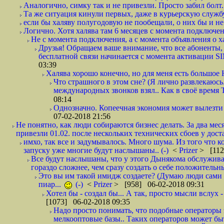
Аналогично, симку так и не привезли. Просто забил болт. 
Та же ситуация кинули первых, даже в курьерскую службу
если бы халяву полугодовую не пообещали, о них бы и не
Логично. Хотя халява там 6 месяцев с момента подключени
Не с момента подключения, а с момента объявления о хал
Друзья! Обращаем ваше внимание, что все абоненты, 
бесплатной связи начинается с момента активации 
03:39
Халява хорошо конечно, но для меня есть большое 
Что страшного в этом сне? (Я лично развлекаюсь.
международных звонков взял.. Как в своё время
08:14
Однозначно. Копеечная экономия может вылезти
07-02-2018 21:56
Не понятно, как люди собираются бизнес делать. За два мес
привезли 01.02. после нескольких технических сбоев у дост
имхо, так все и задумывалось. Много шума. Из того что к
запуску уже многие будут наслышаны.. (-)
<
Prizer
> [112
Все будут наслышаны, что у этого Дынякома обслужива
гораздо сложнее, чем сразу создать о себе положительн
Это вы им такой имидж создаете? (Думаю люди сами оп
пиар...
(-)
<
Prizer
> [958] 06-02-2018 09:31
Хотел бы - создал бы... А так, просто мысли вслух 
[1073] 06-02-2018 09:35
Надо просто понимать, что подобные операторы 
мелкооптовые базы.. Таких операторов может быт