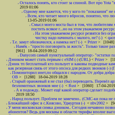
Осталось понять, кто стоит за спиной. Вот про Yota "
2019 01:06
Одному мне кажется, что у кого-то "показания" не с
Всем, кто читает много вбросов, понятно, что люб
13-05-2019 01:06
Смысл моего моста был в том, что любителям х
постить всякое г...но на этом уважаемом ресурсе.
На этом уважаемом ресурсе резвятся без огр
чистку надо начинать с малого, не? (-)
<
qac
Т.е. замут обозначился, а намека нет? (-)
<
Prizer
> [1048]
Намёк - "просто поговорить за жисть". Только такие ра
[961] 18-04-2019 09:12
Danycom самый пунктуальный оператор:- "остатки па
Дэником может стать первым с еSIM (-)
(
URL
) <
Prizer
> [11
Дэник тп бесплатный кто пользует и каковы подводные кам
как резервная связь от этого опсоса для редких звонков (-) (
Помониторил инет,по общался с народом. От добра добра 
ОВ
> [1288] 18-04-2019 18:28
Старый оранжевый я не стал (бы) переводить. Перевёл а
безлимитных звонков мне (-)
<
Rust
> [1060] 17-04-2019
А я подожду.. Может ещё какой оператор сделает подо
2019 18:50
Народ пользует. Проблем не замечено.. (СМС-ки пока не п
Ближайший офис в с.Киясово, Удмуртия (-)
<
nbv2002
> [9
У меня московская симка дэником.. Сегодня нечаянно позво
абонентов? Ведь для москвы и области тврифы вполне выго