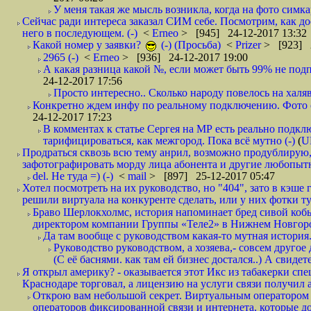
У меня такая же мысль возникла, когда на фото симкар
Сейчас ради интереса заказал СИМ себе. Посмотрим, как д
него в последующем. (-)
<
Erneo
> [945] 24-12-2017 13:32
Какой номер у заявки?
(-) (Просьба)
<
Prizer
> [923] 2
2965 (-)
<
Erneo
> [936] 24-12-2017 19:00
А какая разница какой №, если может быть 99% не подп
24-12-2017 17:56
Просто интересно.. Сколько народу повелось на халяв
Конкретно ждем инфу по реальному подключению. Фото симо
24-12-2017 17:23
В комментах к статье Сергея на МР есть реально подкл
тарифицироваться, как межгород. Пока всё мутно (-)
(
U
Продраться сквозь всю тему анрил, возможно продублирую,
зафотографировать морду лица абонента и другие любопытн
del. Не туда =) (-)
<
mail
> [897] 25-12-2017 05:47
Хотел посмотреть на их руководство, но "404", зато в кэше
решили виртуала на конкуренте сделать, или у них фотки т
Браво Шерлокхолмс, история напоминает бред сивой кобы
директором компании Группы «Теле2» в Нижнем Новгород
Да там вообще с руководством какая-то мутная история.
Руководство руководством, а хозяева,- совсем другое
(С её баснями. как там ей бизнес достался..) А свидет
Я открыл америку? - оказывается этот Икс из табакерки спе
Краснодаре торговал, а лицензию на услуги связи получил а
Открою вам небольшой секрет. Виртуальным оператором с
операторов фиксированной связи и интернета, которые до 