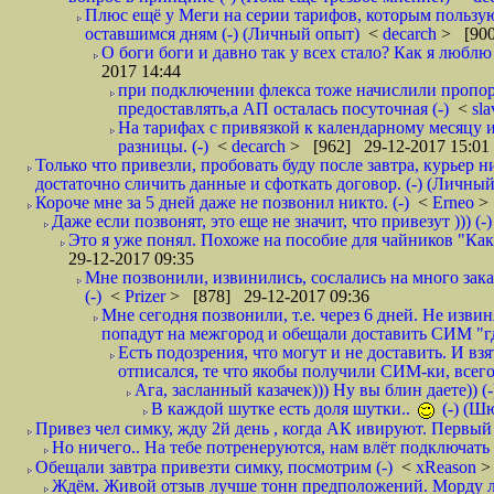
Плюс ещё у Меги на серии тарифов, которым пользую
оставшимся дням (-) (Личный опыт)
<
decarch
> [900
О боги боги и давно так у всех стало? Как я люблю 
2017 14:44
при подключении флекса тоже начислили пропорц
предоставлять,а АП осталась посуточная (-)
<
sl
На тарифах с привязкой к календарному месяцу 
разницы. (-)
<
decarch
> [962] 29-12-2017 15:01
Только что привезли, пробовать буду после завтра, курьер н
достаточно сличить данные и сфоткать договор. (-) (Личный 
Короче мне за 5 дней даже не позвонил никто. (-)
<
Erneo
>
Даже если позвонят, это еще не значит, что привезут ))) (-)
Это я уже понял. Похоже на пособие для чайников "Как о
29-12-2017 09:35
Мне позвонили, извинились, сослались на много заказ
(-)
<
Prizer
> [878] 29-12-2017 09:36
Мне сегодня позвонили, т.е. через 6 дней. Не изв
попадут на межгород и обещали доставить СИМ "где
Есть подозрения, что могут и не доставить. И взят
отписался, те что якобы получили СИМ-ки, всего 
Ага, засланный казачек))) Ну вы блин даете)) (-
В каждой шутке есть доля шутки..
(-) (Ш
Привез чел симку, жду 2й день , когда АК ивируют. Первый р
Но ничего.. На тебе потренеруются, нам влёт подключать б
Обещали завтра привезти симку, посмотрим (-)
<
xReason
>
Ждём. Живой отзыв лучше тонн предположений. Морду ли