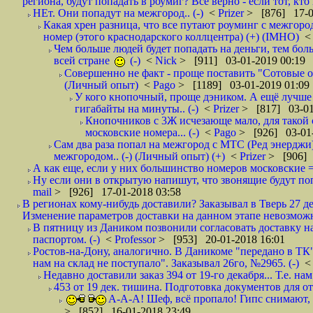
региона, будут попадать в роумиг? Все верно - если тот, кто вам звони 
НЕт. Они попадут на межгород.. (-)
<
Prizer
> [876] 17-0
Какая хрен разница, что все путают роуминг с межгор
номер (этого краснодарского коллцентра) (+) (IMHO)
Чем больше людей будет попадать на деньги, тем бо
всей стране
(-)
<
Nick
> [911] 03-01-2019 00:19
Совершенно не факт - проще поставить "Сотовые опе
(Личный опыт)
<
Pago
> [1189] 03-01-2019 01:09
У кого кнопочный, проще дэником. А ещё лучше 
гигабайты на минуты.. (-)
<
Prizer
> [817] 03-01
Кнопочников с 3Ж исчезающе мало, для такой 
московские номера... (-)
<
Pago
> [926] 03-01-
Сам два раза попал на межгород с МТС (Ред энерджи) 
межгородом.. (-) (Личный опыт) (+)
<
Prizer
> [906] 
А как еще, если у них большинство номеров московские =
Ну если они в открытую напишут, что звонящие будут поп
mail
> [926] 17-01-2018 03:58
В регионах кому-нибудь доставили? Заказывал в Тверь 27 де
Изменение параметров доставки на данном этапе невозможн
В пятницу из Даником позвонили согласовать доставку н
паспортом. (-)
<
Professor
> [953] 20-01-2018 16:01
Ростов-на-Дону, аналогично. В Даникоме "передано в ТК"
нам на склад не поступало". Заказывал 26го, №2965. (-)
Недавно доставили заказ 394 от 19-го декабря... Т.е. нам
453 от 19 дек. тишина. Подготовка документов для от
А-А-А! Шеф, всё пропало! Гипс снимают, к
> [852] 16-01-2018 23:49