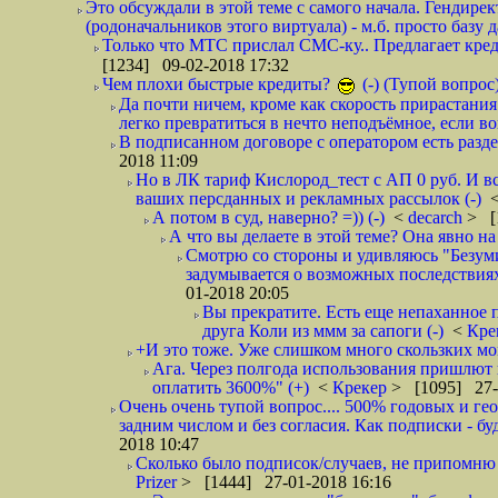
Это обсуждали в этой теме с самого начала. Гендире
(родоначальников этого виртуала) - м.б. просто базу 
Только что МТС прислал СМС-ку.. Предлагает кре
[1234] 09-02-2018 17:32
Чем плохи быстрые кредиты?
(-) (Тупой вопрос
Да почти ничем, кроме как скорость прирастани
легко превратиться в нечто неподъёмное, если вов
В подписанном договоре с оператором есть разде
2018 11:09
Но в ЛК тариф Кислород_тест с АП 0 руб. И вс
ваших персданных и рекламных рассылок (-)
А потом в суд, наверно? =)) (-)
<
decarch
> [
А что вы делаете в этой теме? Она явно на д
Смотрю со стороны и удивляюсь "Безумию
задумывается о возможных последствия
01-2018 20:05
Вы прекратите. Есть еще непаханное 
друга Коли из ммм за сапоги (-)
<
Кре
+И это тоже. Уже слишком много скользких мо
Ага. Через полгода использования пришлют п
оплатить 3600%" (+)
<
Крекер
> [1095] 27-
Очень очень тупой вопрос.... 500% годовых и ге
задним числом и без согласия. Как подписки - бу
2018 10:47
Сколько было подписок/случаев, не припомню 
Prizer
> [1444] 27-01-2018 16:16