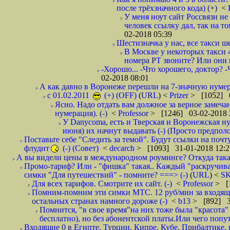
после трёхзначного кода) (+)
<
У меня ноут сайт Россвязи не
человек ссылку дал, так на то
02-2018 05:39
Шестизначка у нас, все такси ш
В Москве у некоторых такси 
номера РТ звоните? Или они в
-Хорошо... -Что хорошего, доктор? -
02-2018 08:01
А как давно в Воронеже перешли на 7-значную нумер
с 01.02.2011
(+) (OFF)
(
URL
) <
Prizer
> [1052] 0
Ясно. Надо отдать вам должное за верное замечан
нумерация). (-)
<
Professor
> [1246] 03-02-2018 
У Danycoma, есть и Тверская и Воронежская ну
июня) их начнут выдавать (-) (Просто предпол
Поставьте себе "Следить за темой". Будут ссылки на почт
флудит
(-) (Совет)
<
decarch
> [1093] 31-01-2018 12:2
А вы видели цены в международном роуминге? Откуда такая
Промо-тариф? Или - "фишка" такая.. Каждый "раскручивае
симки "Для путешествий" - помните? ===> (-)
(
URL
) <
S
Для всех тарифов. Смотрите их сайт. (-)
<
Professor
> [
Помним-помним эти симки МТС. 12 руб/мин за входящие и
остальных странах намного дороже (-)
<
b13
> [892] 3
Помнится, "в свое время"на них тоже была "красота
бесплатно), но без абонентской платы.Или чего попут
Входящие 0 в Египте, Турции, Кипре, Кубе, Прибалтике, р