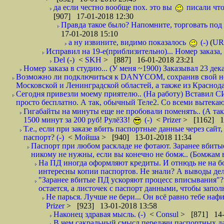
да если честно вообще пох. это вы
писали что
[907] 17-01-2018 12:30
Правда такое было? Напомните, торговать под
17-01-2018 15:10
а ну извините, видимо показалось
(-)
(
UR
Исправил на 19-е(приблизительно)... Номер заказа, 
Del (-)
<
SKH
> [887] 16-01-2018 23:21
Номер заказа в студию... (У меня ~1900) Заказывал 23 дека
Возможно ли подключиться к DANYCOM, сохранив свой номе
Московской и Ленинградской областей, а также из Краснода
Сегодня привезли моему приятелю.. (На работу) Вставил СИ
просто бесплатно. А так, обычный Теле2. Со всеми вытек
Гигабайты на минуты еще не пробовали поменять.. (А та
1500 минут за 200 руб! РулёЗЗ!
(-)
<
Prizer
> [1162] 1
Т.е., если при заказе вбить паспортные данные через сай
паспорт? (-)
<
Мойша
> [940] 13-01-2018 11:34
Паспорт при любом раскладе не фотают. Заранее вбит
никому не нужны, если вы конечно не бомж.. (Бомжам в
На ПД иногда оформляют кредиты. И отнюдь не на б
интересны копии паспортов. Не знали? А выводы дела
"Заранее вбитые ПД ускоряют процесс вписывания"?
остается, а листочек с паспорт данными, чтобы заполн
Не парься. Лучше не бери... Он всё равно тебе нафи
Prizer
> [923] 13-01-2018 13:58
Наконец здравая мысль. (-)
<
Consul
> [871] 14-
В чем сакральный смысл передачи паспортных да