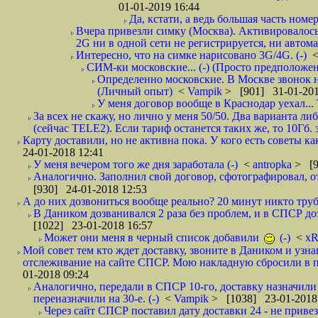
01-01-2019 16:44
Да, кстати, а ведь большая часть номер
Вчера привезли симку (Москва). Активировалось п
2G ни в одной сети не регистрируется, ни автом
Интересно, что на симке нарисовано 3G/4G. (-)
СИМ-ки московские... (-) (Просто предположе
Определенно московские. В Москве звонок н
(Личный опыт)
<
Vampik
> [901] 31-01-201
У меня договор вообще в Краснодар уехал...
За всех не скажу, но лично у меня 50/50. Два варианта л
(сейчас TELE2). Если тариф останется таких же, то 10Гб. 
Карту доставили, но не активна пока. У кого есть советы к
24-01-2018 12:41
У меня вечером того же дня заработала (-)
<
antropka
> [9
Аналогично. Заполнил свой договор, сфотографировал, 
[930] 24-01-2018 12:53
А до них дозвониться вообще реально? 20 минут никто трубк
В Даником дозванивался 2 раза без проблем, и в СПСР дозв
[1022] 23-01-2018 16:57
Может они меня в черный список добавили
(-)
<
xR
Мой совет тем кто ждет доставку, звоните в Даником и узн
отслеживание на сайте СПСР. Мою накладную сбросили в п
01-2018 09:24
Аналогично, передали в СПСР 10-го, доставку назначили н
переназначили на 30-е. (-)
<
Vampik
> [1038] 23-01-2018
Через сайт СПСР поставил дату доставки 24 - не привезл