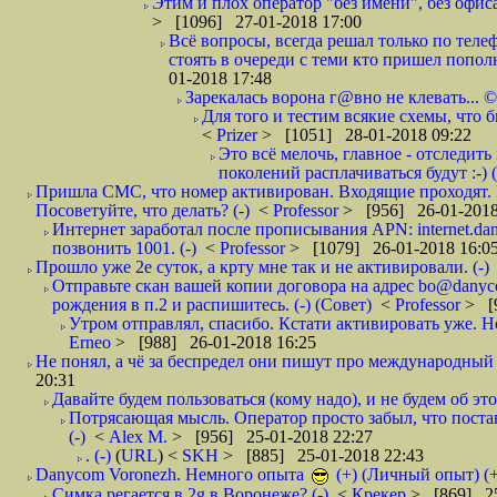
Этим и плох оператор "без имени", без офиса
> [1096] 27-01-2018 17:00
Всё вопросы, всегда решал только по телеф
стоять в очереди с теми кто пришел попол
01-2018 17:48
Зарекалась ворона г@вно не клевать... ©
Для того и тестим всякие схемы, что б
<
Prizer
> [1051] 28-01-2018 09:22
Это всё мелочь, главное - отследит
поколений расплачиваться будут :-) (
Пришла СМС, что номер активирован. Входящие проходят. И
Посоветуйте, что делать? (-)
<
Professor
> [956] 26-01-2018
Интернет заработал после прописывания APN: internet.da
позвонить 1001. (-)
<
Professor
> [1079] 26-01-2018 16:0
Прошло уже 2е суток, а крту мне так и не активировали. (-)
Отправьте скан вашей копии договора на адрес bo@danyc
рождения в п.2 и распишитесь. (-) (Совет)
<
Professor
> [
Утром отправлял, спасибо. Кстати активировать уже. Но 
Erneo
> [988] 26-01-2018 16:25
Не понял, а чё за беспредел они пишут про международный 
20:31
Давайте будем пользоваться (кому надо), и не будем об этом
Потрясающая мысль. Оператор просто забыл, что постави
(-)
<
Alex M.
> [956] 25-01-2018 22:27
. (-)
(
URL
) <
SKH
> [885] 25-01-2018 22:43
Danycom Voronezh. Немного опыта
(+) (Личный опыт) (+
Симка регается в 2g в Воронеже? (-)
<
Крекер
> [869] 25