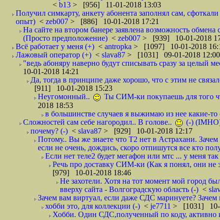
<
b13
> [956] 11-01-2018 13:03
Получил симкарту, анкету абонента заполнял сам, сфоткали 
опыт)
<
zeb007
> [886] 10-01-2018 17:21
На сайте на втором банере заявлена возможность обмена 
(Просто предположение)
<
zeb007
> [939] 10-01-2018 1
Всё работает у меня (+)
<
antropka
> [1097] 10-01-2018 16:
Лажовый оператор (+)
<
slava87
> [1031] 09-01-2018 12:00
"ведь абоняру наверно будут списывать сразу за целый мес
10-01-2018 14:21
Да, тогда в принципе даже хорошо, что с этим не связал
[911] 10-01-2018 15:23
Неугомонный..
Ты СИМ-ки покупаешь для того ч
2018 18:53
в большинстве случаев я выжимаю из нее какие-то со
Сложностей сам себе нагородил.. В голове..
(-) (IMHO
почему? (-)
<
slava87
> [929] 10-01-2018 12:17
Потому.. Вы же знаете что Т2 нет в Астрахани. Зачем
если не очень, дождись, скоро отпишутся все кто полу
Если нет теле2 будет мегафон или мтс ... у меня так 
Речь про доставку СИМ-ки (Как я понял, они не з
[979] 10-01-2018 18:46
Не захотели. Хотя на тот момент мой город бы
вверху сайта - Волгоградскую область (-)
<
sla
Зачем вам виртуал, если даже СДС маринуете? Зачем 
хобби это, для коллекции (-)
<
je7711
> [1031] 10-
Хобби. Один СДС,полученный по коду, активно и