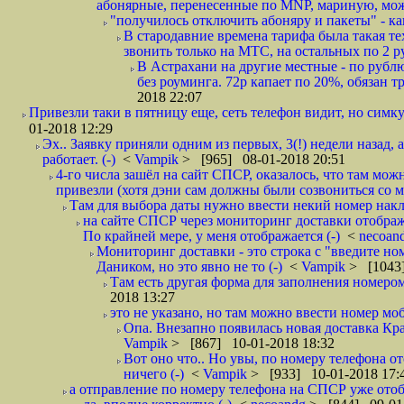
абонярные, перенесенные по MNP, мариную, може
"получилось отключить абоняру и пакеты" - как
В стародавние времена тарифа была такая те
звонить только на МТС, на остальных по 2 руб
В Астрахани на другие местные - по рубл
без роуминга. 72р капает по 20%, обязан т
2018 22:07
Привезли таки в пятницу еще, сеть телефон видит, но симку
01-2018 12:29
Эх.. Заявку приняли одним из первых, 3(!) недели назад, 
работает. (-)
<
Vampik
> [965] 08-01-2018 20:51
4-го числа зашёл на сайт СПСР, оказалось, что там мож
привезли (хотя дэни сам должны были созвониться со мн
Там для выбора даты нужно ввести некий номер накла
на сайте СПСР через мониторинг доставки отображ
По крайней мере, у меня отображается (-)
<
necoan
Мониторинг доставки - это строка с "введите но
Даником, но это явно не то (-)
<
Vampik
> [1043]
Там есть другая форма для заполнения номером 
2018 13:27
это не указано, но там можно ввести номер моб
Опа. Внезапно появилась новая доставка Кра
Vampik
> [867] 10-01-2018 18:32
Вот оно что.. Но увы, по номеру телефона о
ничего (-)
<
Vampik
> [933] 10-01-2018 17:
а отправление по номеру телефона на СПСР уже отоб