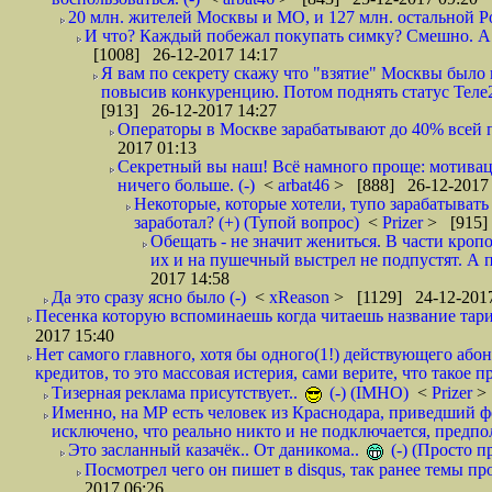
20 млн. жителей Москвы и МО, и 127 млн. остальной Рос
И что? Каждый побежал покупать симку? Смешно. А вт
[1008] 26-12-2017 14:17
Я вам по секрету скажу что "взятие" Москвы было 
повысив конкуренцию. Потом поднять статус Теле2 
[913] 26-12-2017 14:27
Операторы в Москве зарабатывают до 40% всей пр
2017 01:13
Секретный вы наш! Всё намного проще: мотиваци
ничего больше. (-)
<
arbat46
> [888] 26-12-2017 
Некоторые, которые хотели, тупо зарабатывать 
заработал? (+) (Тупой вопрос)
<
Prizer
> [915]
Обещать - не значит жениться. В части кропо
их и на пушечный выстрел не подпустят. А п
2017 14:58
Да это сразу ясно было (-)
<
xReason
> [1129] 24-12-2017
Песенка которую вспоминаешь когда читаешь название тар
2017 15:40
Нет самого главного, хотя бы одного(1!) действующего абон
кредитов, то это массовая истерия, сами верите, что такое п
Тизерная реклама присутствует..
(-) (IMHO)
<
Prizer
>
Именно, на МР есть человек из Краснодара, приведший ф
исключено, что реально никто и не подключается, предпол
Это засланный казачёк.. От даникома..
(-) (Просто 
Посмотрел чего он пишет в disqus, так ранее темы пр
2017 06:26