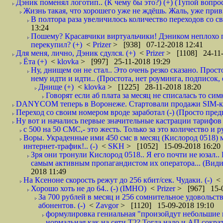
Дэник поменял логотип.. (К чему бы это?) (+) (Тупой вопро
Жизнь такая, что хорошего уже не ждёшь. Жаль, уже привы
В полтора раза увеличилось количество переходов со
13:24
Пошему? Красавчики виртуальчики! Дэником неплохо п
перекупил? (+)
<
Prizer
> [938] 07-12-2018 12:41
Для меня, лично, Дэник сдулся. (+)
<
Prizer
> [1108] 24-11-
Ёта (+)
<
klovka
> [997] 25-11-2018 19:29
Ну, днищем он не стал.. Это очень резко сказано. Прос
нему идти и идти.. (Простота, нет роуминга, подписок
Днище (+)
<
klovka
> [1225] 28-11-2018 18:20
Говорят если аб плата за месяц не списалась то симк
DANYCOM теперь в Воронеже. Стартовали продажи SIM-карт
Переход со своим номером вроде заработал (-) (Просто пре
Ну вот и начались первые значительные кастрации тарифов 
с 500 на 50 СМС,- это жесть. Только за это количество и ру
Воры. Украденные ими 450 смс в месяц (Кислород 0518) 
интернет-трафик!.. (-)
<
SKH
> [1052] 15-09-2018 16:20
Зря они тронули Кислород 0518.. Я его почти не юзал.. 
самым активным пропагандистом их оператора... (Видим
2018 11:49
На Ксеноне скорость режут до 256 кбит/сек. Чудаки. (-)
<
Хорошо хоть не до 64.. (-) (IMHO)
<
Prizer
> [967] 15-0
За 700 рублей в месяц и 256 сомнительное удовольст
абонентов. (-)
<
Zavgor
> [1120] 15-09-2018 19:10
формулировка гениальная "произойдут небольшие из
нормальная как на сети Т2? Тогда надо и АП сократ