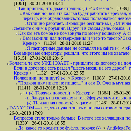
[1061] 30-01-2018 14:44
Так приятно, что даже страшно (-)
<
xReason
> [1089] 
Как обычно, вся эта халява будет работать через зад
через ip, все обрадовались,только пользоваться нево
Отлично работает. Входящие бесплатны. (-) (Личн
съездите с ним в роуминг. Вдруг и в самом деле, бомба... (
Как бы эта бомба не бомабнула по моему кошельку. А си
Вам звонили для потверждения и чего-то такого? Зака
Крекер
> [1139] 28-01-2018 11:27
Я паспортные данные не оставлял на сайте (-)
<
xR
Все мировые операторы решили, что этого им не хватало 
[1515] 27-01-2018 23:46
Коллеги, те кто УЖЕ ЮЗАЕТ - пришлите их договор на почту
Если в договоре есть раздел "шесть месяц на это даром", т
Крекер
> [1132] 27-01-2018 23:55
Полковник, не пишут? (-)
<
Крекер
> [1083] 27-01-2018
"Полковнику никто не пишет..." и сам D. Очень мутная
[1141] 28-01-2018 12:28
++ (-) (Горячая новость)
<
Крекер
> [1364] 28-01-20
наблюдать на склянках и теле2форум значительно в
(-) (Печальная новость)
<
qace
> [1146] 28-01-2018
DANYCOM — все, что нужно знать о новом сотовом опера
26-01-2018 17:09
Вопросов стало только больше. В итоге все халявщики по
[1339] 26-01-2018 18:55
Да, какое то кредитное фуфло, похоже (-)
<
AntiMegaF