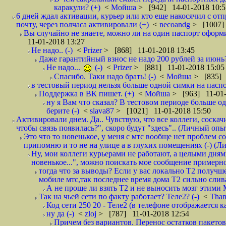
каракули? (+)
<
Мойша
> [942] 14-01-2018 10:5
6 дней ждал активации, курьер или кто еще накосячил с от
почту, через полчаса активировали (+)
<
necoandg
> [1007]
Вы случайно не знаете, можно ли на один паспорт оформи
11-01-2018 13:27
Не надо.. (-)
<
Prizer
> [868] 11-01-2018 13:45
Даже гарантийный взнос не надо 200 рублей за июнь?
Не надо...
(-)
<
Prizer
> [881] 11-01-2018 15:05
Спасибо. Таки надо брать! (-)
<
Мойша
> [835] 
в тестовый период нельзя больше одной симки на паспор
Поддержка в ВК пишет. (+)
<
Мойша
> [963] 11-01-
ну я Вам что сказал? В тестовом периоде больше одн
берите (-)
<
slava87
> [1021] 11-01-2018 15:50
Активировали днем. Да.. Чувствую, что все коллеги, соска
чтобы связь появилась?", скоро будут "здесь".. (Личный опыт
Это что то новенькое, у меня с мтс вообще нет проблем с
припомню и то не на улице а в глухих помещениях (-) (
Ну, мои коллеги курьерами не работают, а целыми днями
новенькое...", можно поискать мое сообщение примерно 
тогда что за выводы? Если у вас локально Т2 получше
мобиле мтс,так последнее время дома Т2 сильно слива
А не проще ли взять Т2 и не выносить мозг этими
Так на чьей сети по факту работает? Теле2? (-)
<
Tha
Код сети 250 20 - Теле2 (в телефоне отображается
ну да (-)
<
zloj
> [787] 11-01-2018 12:54
Причем без вариантов. Перенос остатков пакетов