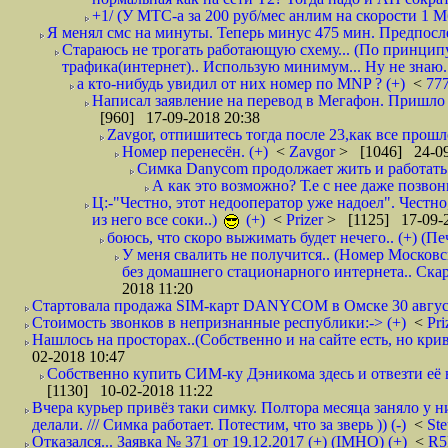
+1/ (У МТС-а за 200 руб/мес анлим на скорости 1 Мб
Я менял смс на минуты. Теперь минус 475 мин. Предпослед
Стараюсь не трогать работающую схему... (По принципу
трафика(интернет).. Использую минимум... Ну не знаю..
а кто-нибудь увидил от них номер по MNP ? (+)
<
77
Написал заявление на перевод в Мегафон. Пришло 
[960] 17-09-2018 20:38
Zavgor, отпишитесь тогда после 23,как все прошло
Номер перенесён. (+)
<
Zavgor
> [1046] 24-09
Симка Danycom продолжает жить и работать 
А как это возможно? Т.е с нее даже позвон
Ц:-"Честно, этот недооператор уже надоел". Честно
из него все соки..)
(+)
<
Prizer
> [1125] 17-09-2
боюсь, что скоро выжимать будет нечего.. (+) (Пе
У меня свалить не получится.. (Номер Московс
без домашнего стационарного интернета.. Ск
2018 11:20
Стартовала продажа SIM-карт DANYCOM в Омске 30 августа 
Стоимость звонков в непризнанные республики:-> (+)
<
Pri
Нашлось на просторах..(Собственно и на сайте есть, но криво. А наро
02-2018 10:47
Собственно купить СИМ-ку Дэникома здесь и отвезти её в
[1130] 10-02-2018 11:22
Вчера курьер привёз таки симку. Полтора месяца заняло у н
делали. /// Симка работает. Потестим, что за зверь )) (-)
<
St
Отказался... Заявка № 371 от 19.12.2017 (+) (IMHO) (+)
<
R