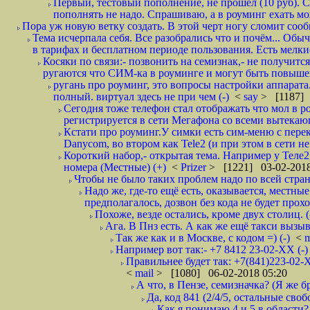
Первый, тестовый пополнение, не прошел (10 руб). Сд
пополнять не надо. Спрашиваю, а в роуминг ехать мо
Пора уж новую ветку создать. В этой черт ногу сломит сооб
Тема исчерпала себя. Все разобрались что и почём... О
в тарифах и бесплатном периоде пользования. Есть мелкие
Косяки по связи:- позвонить на семизнак,- не получится
ругаются что СИМ-ка в роуминге и могут быть повышен
ругань про роуминг, это вопросы настройки аппарата
полный. виртуал здесь не при чем (-)
<
say
> [1187] 
Сегодня тоже телефон стал отображать что мол в р
регистрируется в сети Мегафона со всеми вытекаю
Кстати про роуминг.У симки есть сим-меню с пере
Danycom, во втором как Tele2 (и при этом в сети не 
Короткий набор,- открытая тема. Например у Теле2
номера (Местные) (+)
<
Prizer
> [1221] 03-02-2018
Чтобы не было таких проблем надо по всей стране
Надо же, где-то ещё есть, оказывается, местны
предполагалось, дозвон без кода не будет проход
Похоже, везде остались, кроме двух столиц. 
Ага. В Пнз есть. А как же ещё такси вызыв
Так же как и в Москве, с кодом =) (-)
<
m
Например вот так:- +7 8412 23-02-ХХ (-
Правильнее будет так: +7(841)223-02-Х
<
mail
> [1080] 06-02-2018 05:20
А что, в Пензе, семизначка? (Я же бр
Да, код 841 (2/4/5, остальные сво
Как я понимаю 4 и 5 в области?