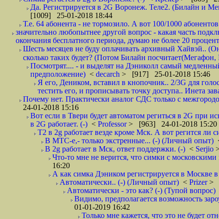
Да. Регистрируется в 2G Воронеж. Теле2. (Билайн и Мег
[1009] 25-01-2018 18:44
Т.е. 64 абонента - не тормозило. А вот 100/1000 абонентов
значительно любопытнее другой вопрос - какая часть подк
окончания бесплатного периода, думаю не более 20 проценто
Шесть месяцев не буду оплачивать архивный Хайвэй.. (Он 
сколько таких будет? (Потом Билайн посчитает(Мегафон, 
Посмотрят.... - и выделят на Дэниколл самый медленный
предположение)
<
decarch
> [917] 25-01-2018 15:46
Я его, Деником, вставил в кнопочник.. 2/3G для голо
тестить его, и прописывать точку доступа.. Инета зава
Почему нет. Практически аналог СДС только с межгородом.
24-01-2018 15:16
Вот если в Твери будет автоматом региться в 2G при ис
в 2G работает. (-)
<
Professor
> [963] 24-01-2018 15:20
T2 в 2g работает везде кроме Мск. А вот регится ли с
В МТС-е,- только экстренные... (-) (Личный опыт)
В 2g работает в Мск, ответ поддержки. (-)
<
Serjio
Что-то мне не верится, что симки с московскими 
16:20
А как симка Дэником регистрируется в Москве в 
Автоматически.. (-) (Личный опыт)
<
Prizer
> 
Автоматически - это как? (-) (Тупой вопрос)
Видимо, предполагается возможность зароу
01-01-2019 16:42
Только мне кажется, что это не будет о