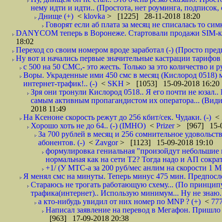
нему идти и идти.. (Простота, нет роуминга, подписок
Днище (+)
<
klovka
> [1225] 28-11-2018 18:20
Говорят если аб плата за месяц не списалась то симк
DANYCOM теперь в Воронеже. Стартовали продажи SIM-карт
18:02
Переход со своим номером вроде заработал (-) (Просто пре
Ну вот и начались первые значительные кастрации тарифов 
с 500 на 50 СМС,- это жесть. Только за это количество и ру
Воры. Украденные ими 450 смс в месяц (Кислород 0518) 
интернет-трафик!.. (-)
<
SKH
> [1053] 15-09-2018 16:20
Зря они тронули Кислород 0518.. Я его почти не юзал.. 
самым активным пропагандистом их оператора... (Видим
2018 11:49
На Ксеноне скорость режут до 256 кбит/сек. Чудаки. (-)
<
Хорошо хоть не до 64.. (-) (IMHO)
<
Prizer
> [967] 15-0
За 700 рублей в месяц и 256 сомнительное удовольст
абонентов. (-)
<
Zavgor
> [1123] 15-09-2018 19:10
формулировка гениальная "произойдут небольшие из
нормальная как на сети Т2? Тогда надо и АП сократ
+1/ (У МТС-а за 200 руб/мес анлим на скорости 1 Мб
Я менял смс на минуты. Теперь минус 475 мин. Предпослед
Стараюсь не трогать работающую схему... (По принципу
трафика(интернет).. Использую минимум... Ну не знаю..
а кто-нибудь увидил от них номер по MNP ? (+)
<
77
Написал заявление на перевод в Мегафон. Пришло 
[963] 17-09-2018 20:38