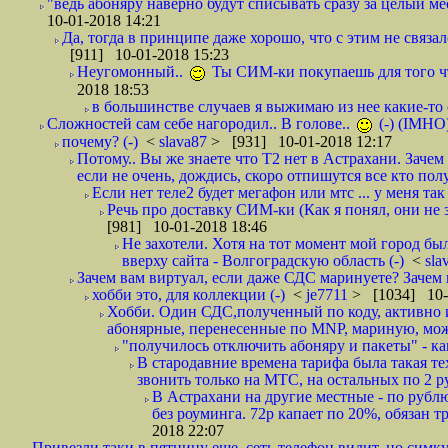
"ведь абоняру наверно будут списывать сразу за целый мес
10-01-2018 14:21
Да, тогда в принципе даже хорошо, что с этим не связал
[911] 10-01-2018 15:23
Неугомонный..
Ты СИМ-ки покупаешь для того ч
2018 18:53
в большинстве случаев я выжимаю из нее какие-то со
Сложностей сам себе нагородил.. В голове..
(-) (IMHO
почему? (-)
<
slava87
> [931] 10-01-2018 12:17
Потому.. Вы же знаете что Т2 нет в Астрахани. Зачем
если не очень, дождись, скоро отпишутся все кто полу
Если нет теле2 будет мегафон или мтс ... у меня так 
Речь про доставку СИМ-ки (Как я понял, они не з
[981] 10-01-2018 18:46
Не захотели. Хотя на тот момент мой город бы
вверху сайта - Волгоградскую область (-)
<
sla
Зачем вам виртуал, если даже СДС маринуете? Зачем 
хобби это, для коллекции (-)
<
je7711
> [1034] 10-
Хобби. Один СДС,полученный по коду, активно и
абонярные, перенесенные по MNP, мариную, може
"получилось отключить абоняру и пакеты" - как
В стародавние времена тарифа была такая те
звонить только на МТС, на остальных по 2 руб
В Астрахани на другие местные - по рубл
без роуминга. 72р капает по 20%, обязан т
2018 22:07
Привезли таки в пятницу еще, сеть телефон видит, но симку