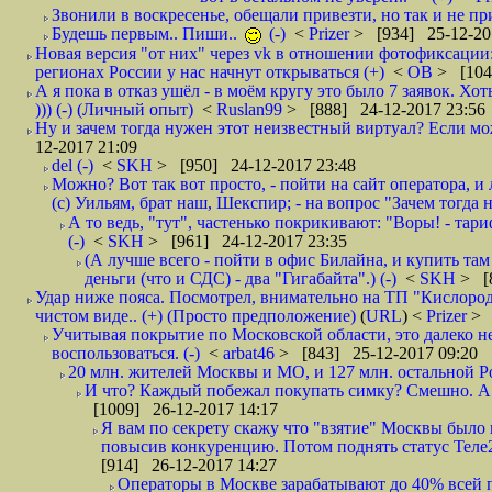
Звонили в воскресенье, обещали привезти, но так и не при
Будешь первым.. Пиши..
(-)
<
Prizer
> [934] 25-12-20
Новая версия "от них" через vk в отношении фотофиксаци
регионах России у нас начнут открываться (+)
<
ОВ
> [104
А я пока в отказ ушёл - в моём кругу это было 7 заявок. Х
))) (-) (Личный опыт)
<
Ruslan99
> [888] 24-12-2017 23:56
Ну и зачем тогда нужен этот неизвестный виртуал? Если м
12-2017 21:09
del (-)
<
SKH
> [950] 24-12-2017 23:48
Можно? Вот так вот просто, - пойти на сайт оператора, и л
(с) Уильям, брат наш, Шекспир; - на вопрос "Зачем тогда 
А то ведь, "тут", частенько покрикивают: "Воры! - тариф-
(-)
<
SKH
> [961] 24-12-2017 23:35
(А лучше всего - пойти в офис Билайна, и купить там 
деньги (что и СДС) - два "Гигабайта".) (-)
<
SKH
> [
Удар ниже пояса. Посмотрел, внимательно на ТП "Кислород"
чистом виде.. (+) (Просто предположение)
(
URL
) <
Prizer
> 
Учитывая покрытие по Московской области, это далеко н
воспользоваться. (-)
<
arbat46
> [843] 25-12-2017 09:20
20 млн. жителей Москвы и МО, и 127 млн. остальной Рос
И что? Каждый побежал покупать симку? Смешно. А вт
[1009] 26-12-2017 14:17
Я вам по секрету скажу что "взятие" Москвы было 
повысив конкуренцию. Потом поднять статус Теле2 
[914] 26-12-2017 14:27
Операторы в Москве зарабатывают до 40% всей пр