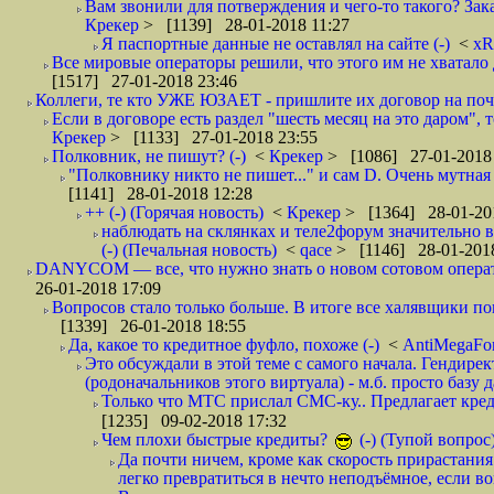
Вам звонили для потверждения и чего-то такого? Зака
Крекер
> [1139] 28-01-2018 11:27
Я паспортные данные не оставлял на сайте (-)
<
xR
Все мировые операторы решили, что этого им не хватало 
[1517] 27-01-2018 23:46
Коллеги, те кто УЖЕ ЮЗАЕТ - пришлите их договор на почту
Если в договоре есть раздел "шесть месяц на это даром", т
Крекер
> [1133] 27-01-2018 23:55
Полковник, не пишут? (-)
<
Крекер
> [1086] 27-01-2018
"Полковнику никто не пишет..." и сам D. Очень мутная
[1141] 28-01-2018 12:28
++ (-) (Горячая новость)
<
Крекер
> [1364] 28-01-20
наблюдать на склянках и теле2форум значительно в
(-) (Печальная новость)
<
qace
> [1146] 28-01-2018
DANYCOM — все, что нужно знать о новом сотовом опера
26-01-2018 17:09
Вопросов стало только больше. В итоге все халявщики по
[1339] 26-01-2018 18:55
Да, какое то кредитное фуфло, похоже (-)
<
AntiMegaF
Это обсуждали в этой теме с самого начала. Гендире
(родоначальников этого виртуала) - м.б. просто базу 
Только что МТС прислал СМС-ку.. Предлагает кре
[1235] 09-02-2018 17:32
Чем плохи быстрые кредиты?
(-) (Тупой вопрос
Да почти ничем, кроме как скорость прирастани
легко превратиться в нечто неподъёмное, если вов