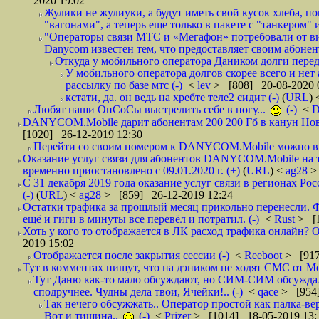
2020 19:02
Жулики не жулиуки, а будут иметь свой кусок хлеба, 
"вагонами", а теперь еще только в пакете с "танкером" и
"Операторы связи МТС и «Мегафон» потребовали от вир
Danycom известен тем, что предоставляет своим абонент
Откуда у мобильного оператора Даником долги перед
У мобильного оператора долгов скорее всего и нет
рассылку по базе мтс (-)
<
lev
> [808] 20-08-2020 
кстати, да. он ведь на хребте теле2 сидит (-)
(
URL
)
Любят наши ОпСоСы выстрелить себе в ногу...
(-)
<
DANYCOM.Mobile дарит абонентам 200 200 Гб в канун Нового
[1020] 26-12-2019 12:30
Перейти со своим номером к DANYCOM.Mobile можно в 5
Оказание услуг связи для абонентов DANYCOM.Mobile на 
временно приостановлено с 09.01.2020 г. (+)
(
URL
) <
ag28
>
С 31 декабря 2019 года оказание услуг связи в регионах Рос
(-)
(
URL
) <
ag28
> [859] 26-12-2019 12:24
Остатки трафика за прошлый месяц прикольно перенесли. Ф
ещё и гиги в минуты все перевёл и потратил. (-)
<
Rust
> [
Хоть у кого то отображается в ЛК расход трафика онлайн? О
2019 15:02
Отображается после закрытия сессии (-)
<
Reeboot
> [917
Тут в комментах пишут, что на дэником не ходят СМС от Мо
Тут Даню как-то мало обсуждают, но СИМ-СИМ обсуждали 
сподручнее. Чудны дела твои, Ячейки!.. (-)
<
qace
> [954]
Так нечего обсужжать.. Оператор простой как палка-верё
Вот и тишина..
(-)
<
Prizer
> [1014] 18-05-2019 13: