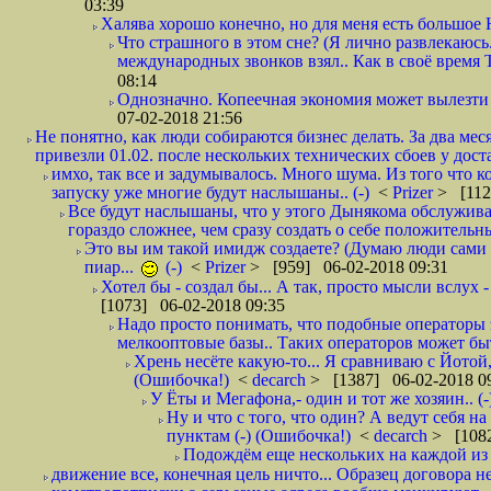
03:39
Халява хорошо конечно, но для меня есть большое 
Что страшного в этом сне? (Я лично развлекаюсь.
международных звонков взял.. Как в своё время
08:14
Однозначно. Копеечная экономия может вылезти
07-02-2018 21:56
Не понятно, как люди собираются бизнес делать. За два мес
привезли 01.02. после нескольких технических сбоев у дост
имхо, так все и задумывалось. Много шума. Из того что к
запуску уже многие будут наслышаны.. (-)
<
Prizer
> [112
Все будут наслышаны, что у этого Дынякома обслужива
гораздо сложнее, чем сразу создать о себе положительн
Это вы им такой имидж создаете? (Думаю люди сами оп
пиар...
(-)
<
Prizer
> [959] 06-02-2018 09:31
Хотел бы - создал бы... А так, просто мысли вслух 
[1073] 06-02-2018 09:35
Надо просто понимать, что подобные операторы 
мелкооптовые базы.. Таких операторов может быт
Хрень несёте какую-то... Я сравниваю с Йотой
(Ошибочка!)
<
decarch
> [1387] 06-02-2018 0
У Ёты и Мегафона,- один и тот же хозяин.. (-
Ну и что с того, что один? А ведут себя 
пунктам (-) (Ошибочка!)
<
decarch
> [1082
Подождём еще нескольких на каждой из 
движение все, конечная цель ничто... Образец договора н