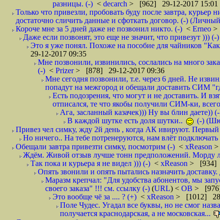
разницы. (-)
<
decarch
> [962] 29-12-2017 15:01
Только что привезли, пробовать буду после завтра, курьер н
достаточно сличить данные и сфоткать договор. (-) (Личный 
Короче мне за 5 дней даже не позвонил никто. (-)
<
Erneo
>
Даже если позвонят, это еще не значит, что привезут ))) (-)
Это я уже понял. Похоже на пособие для чайников "Как о
29-12-2017 09:35
Мне позвонили, извинились, сослались на много заказ
(-)
<
Prizer
> [878] 29-12-2017 09:36
Мне сегодня позвонили, т.е. через 6 дней. Не изв
попадут на межгород и обещали доставить СИМ "где
Есть подозрения, что могут и не доставить. И взят
отписался, те что якобы получили СИМ-ки, всего 
Ага, засланный казачек))) Ну вы блин даете)) (-
В каждой шутке есть доля шутки..
(-) (Ш
Привез чел симку, жду 2й день , когда АК ивируют. Первый р
Но ничего.. На тебе потренеруются, нам влёт подключать б
Обещали завтра привезти симку, посмотрим (-)
<
xReason
>
Ждём. Живой отзыв лучше тонн предположений. Морду ли
Так пока и курьера я не видел ))) (-)
<
xReason
> [934] 
Опять звонили и опять пытались назначить доставку. 
Маразм крепчал: "Для удобства абонентов, мы запу
своего заказа" !!! см. ссылку (-)
(
URL
) <
ОВ
> [976
Это вообще чё за .... ? (+)
<
xReason
> [1012] 28
Поле Чудес. Угадал все буквы, но не смог наз
получается краснодарская, а не московская...