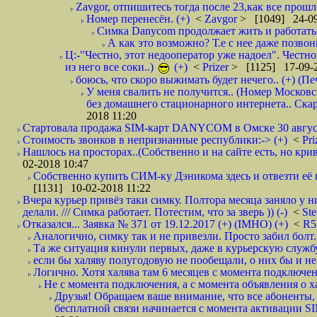
Zavgor, отпишитесь тогда после 23,как все прошло
Номер перенесён. (+)
<
Zavgor
> [1049] 24-09
Симка Danycom продолжает жить и работать 
А как это возможно? Т.е с нее даже позвон
Ц:-"Честно, этот недооператор уже надоел". Честно
из него все соки..)
(+)
<
Prizer
> [1125] 17-09-2
боюсь, что скоро выжимать будет нечего.. (+) (Пе
У меня свалить не получится.. (Номер Московс
без домашнего стационарного интернета.. Ск
2018 11:20
Стартовала продажа SIM-карт DANYCOM в Омске 30 августа 
Стоимость звонков в непризнанные республики:-> (+)
<
Pri
Нашлось на просторах..(Собственно и на сайте есть, но криво. А наро
02-2018 10:47
Собственно купить СИМ-ку Дэникома здесь и отвезти её в
[1131] 10-02-2018 11:22
Вчера курьер привёз таки симку. Полтора месяца заняло у н
делали. /// Симка работает. Потестим, что за зверь )) (-)
<
St
Отказался... Заявка № 371 от 19.12.2017 (+) (IMHO) (+)
<
R
Аналогично, симку так и не привезли. Просто забил болт. 
Та же ситуация кинули первых, даже в курьерскую службу
если бы халяву полугодовую не пообещали, о них бы и не
Логично. Хотя халява там 6 месяцев с момента подключени
Не с момента подключения, а с момента объявления о хал
Друзья! Обращаем ваше внимание, что все абоненты, 
бесплатной связи начинается с момента активации 