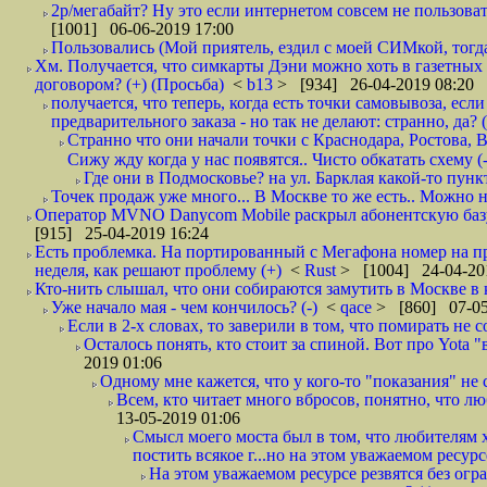
2р/мегабайт? Ну это если интернетом совсем не пользовать
[1001] 06-06-2019 17:00
Пользовались (Мой приятель, ездил с моей СИМкой, тогд
Хм. Получается, что симкарты Дэни можно хоть в газетных к
договором? (+) (Просьба)
<
b13
> [934] 26-04-2019 08:20
получается, что теперь, когда есть точки самовывоза, есл
предварительного заказа - но так не делают: странно, да? (
Странно что они начали точки с Краснодара, Ростова,
Сижу жду когда у нас появятся.. Чисто обкатать схему (-
Где они в Подмосковье? на ул. Барклая какой-то пункт
Точек продаж уже много... В Москве то же есть.. Можно на
Оператор MVNO Danycom Mobile раскрыл абонентскую базу.
[915] 25-04-2019 16:24
Есть проблемка. На портированный с Мегафона номер на при
неделя, как решают проблему (+)
<
Rust
> [1004] 24-04-20
Кто-нить слышал, что они собираются замутить в Москве в к
Уже начало мая - чем кончилось? (-)
<
qace
> [860] 07-05
Если в 2-х словах, то заверили в том, что помирать не с
Осталось понять, кто стоит за спиной. Вот про Yota "
2019 01:06
Одному мне кажется, что у кого-то "показания" не с
Всем, кто читает много вбросов, понятно, что люб
13-05-2019 01:06
Смысл моего моста был в том, что любителям х
постить всякое г...но на этом уважаемом ресурсе.
На этом уважаемом ресурсе резвятся без огр