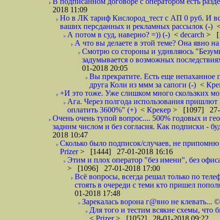
В подписанном договоре с оператором есть разде
2018 11:09
Но в ЛК тариф Кислород_тест с АП 0 руб. И вс
ваших персданных и рекламных рассылок (-)
А потом в суд, наверно? =)) (-)
<
decarch
> [
А что вы делаете в этой теме? Она явно на д
Смотрю со стороны и удивляюсь "Безумию
задумывается о возможных последствия
01-2018 20:05
Вы прекратите. Есть еще непаханное 
друга Коли из ммм за сапоги (-)
<
Кре
+И это тоже. Уже слишком много скользких мо
Ага. Через полгода использования пришлют п
оплатить 3600%" (+)
<
Крекер
> [1097] 27-
Очень очень тупой вопрос.... 500% годовых и ге
задним числом и без согласия. Как подписки - бу
2018 10:47
Сколько было подписок/случаев, не припомню 
Prizer
> [1444] 27-01-2018 16:16
Этим и плох оператор "без имени", без офиса
> [1096] 27-01-2018 17:00
Всё вопросы, всегда решал только по телеф
стоять в очереди с теми кто пришел попол
01-2018 17:48
Зарекалась ворона г@вно не клевать... ©
Для того и тестим всякие схемы, что б
<
Prizer
> [1052] 28-01-2018 09:22