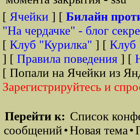
[
Ячейки
] [
Билайн прот
"На чердачке" - блог секр
[
Клуб "Курилка"
] [
Клуб 
] [
Правила поведения
] [
[ Попали на Ячейки из Ян
Зарегистрируйтесь и спро
Перейти к:
Список конф
сообщений
•
Новая тема
•