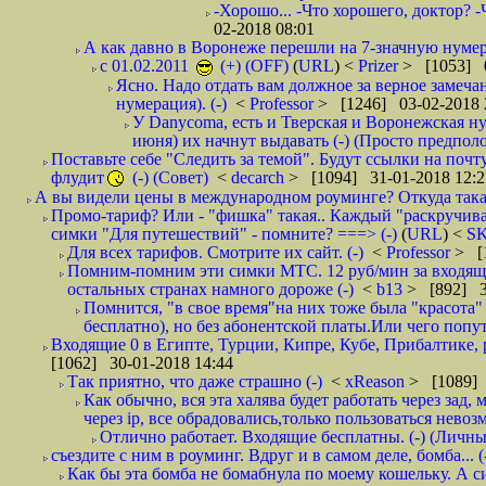
-Хорошо... -Что хорошего, доктор? -
02-2018 08:01
А как давно в Воронеже перешли на 7-значную нумер
с 01.02.2011
(+) (OFF)
(
URL
) <
Prizer
> [1053] 0
Ясно. Надо отдать вам должное за верное замечан
нумерация). (-)
<
Professor
> [1246] 03-02-2018 
У Danycoma, есть и Тверская и Воронежская ну
июня) их начнут выдавать (-) (Просто предпол
Поставьте себе "Следить за темой". Будут ссылки на почт
флудит
(-) (Совет)
<
decarch
> [1094] 31-01-2018 12:2
А вы видели цены в международном роуминге? Откуда такая
Промо-тариф? Или - "фишка" такая.. Каждый "раскручивае
симки "Для путешествий" - помните? ===> (-)
(
URL
) <
S
Для всех тарифов. Смотрите их сайт. (-)
<
Professor
> [
Помним-помним эти симки МТС. 12 руб/мин за входящие и
остальных странах намного дороже (-)
<
b13
> [892] 3
Помнится, "в свое время"на них тоже была "красота
бесплатно), но без абонентской платы.Или чего попут
Входящие 0 в Египте, Турции, Кипре, Кубе, Прибалтике, р
[1062] 30-01-2018 14:44
Так приятно, что даже страшно (-)
<
xReason
> [1089] 
Как обычно, вся эта халява будет работать через зад
через ip, все обрадовались,только пользоваться нево
Отлично работает. Входящие бесплатны. (-) (Личн
съездите с ним в роуминг. Вдруг и в самом деле, бомба... (
Как бы эта бомба не бомабнула по моему кошельку. А си