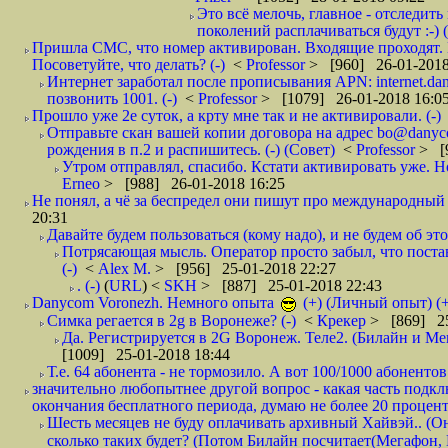
Это всё мелочь, главное - отследит
поколений расплачиваться будут :-) (
Пришла СМС, что номер активирован. Входящие проходят. И
Посоветуйте, что делать? (-)
<
Professor
> [960] 26-01-2018
Интернет заработал после прописывания APN: internet.da
позвонить 1001. (-)
<
Professor
> [1079] 26-01-2018 16:0
Прошло уже 2е суток, а крту мне так и не активировали. (-)
Отправьте скан вашей копии договора на адрес bo@danyc
рождения в п.2 и распишитесь. (-) (Совет)
<
Professor
> [
Утром отправлял, спасибо. Кстати активировать уже. Но 
Erneo
> [988] 26-01-2018 16:25
Не понял, а чё за беспредел они пишут про международный 
20:31
Давайте будем пользоваться (кому надо), и не будем об этом
Потрясающая мысль. Оператор просто забыл, что постави
(-)
<
Alex M.
> [956] 25-01-2018 22:27
. (-)
(
URL
) <
SKH
> [887] 25-01-2018 22:43
Danycom Voronezh. Немного опыта
(+) (Личный опыт) (+
Симка регается в 2g в Воронеже? (-)
<
Крекер
> [869] 25
Да. Регистрируется в 2G Воронеж. Теле2. (Билайн и Мег
[1009] 25-01-2018 18:44
Т.е. 64 абонента - не тормозило. А вот 100/1000 абонентов
значительно любопытнее другой вопрос - какая часть подк
окончания бесплатного периода, думаю не более 20 проценто
Шесть месяцев не буду оплачивать архивный Хайвэй.. (Он 
сколько таких будет? (Потом Билайн посчитает(Мегафон, 