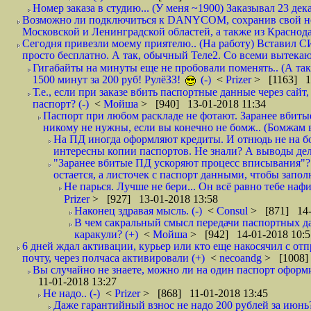
Номер заказа в студию... (У меня ~1900) Заказывал 23 дека
Возможно ли подключиться к DANYCOM, сохранив свой номе
Московской и Ленинградской областей, а также из Краснода
Сегодня привезли моему приятелю.. (На работу) Вставил СИ
просто бесплатно. А так, обычный Теле2. Со всеми вытек
Гигабайты на минуты еще не пробовали поменять.. (А та
1500 минут за 200 руб! РулёЗЗ!
(-)
<
Prizer
> [1163] 1
Т.е., если при заказе вбить паспортные данные через сай
паспорт? (-)
<
Мойша
> [940] 13-01-2018 11:34
Паспорт при любом раскладе не фотают. Заранее вбит
никому не нужны, если вы конечно не бомж.. (Бомжам в
На ПД иногда оформляют кредиты. И отнюдь не на б
интересны копии паспортов. Не знали? А выводы дела
"Заранее вбитые ПД ускоряют процесс вписывания"?
остается, а листочек с паспорт данными, чтобы заполн
Не парься. Лучше не бери... Он всё равно тебе нафи
Prizer
> [927] 13-01-2018 13:58
Наконец здравая мысль. (-)
<
Consul
> [871] 14-
В чем сакральный смысл передачи паспортных да
каракули? (+)
<
Мойша
> [942] 14-01-2018 10:5
6 дней ждал активации, курьер или кто еще накосячил с от
почту, через полчаса активировали (+)
<
necoandg
> [1008]
Вы случайно не знаете, можно ли на один паспорт оформи
11-01-2018 13:27
Не надо.. (-)
<
Prizer
> [868] 11-01-2018 13:45
Даже гарантийный взнос не надо 200 рублей за июнь?