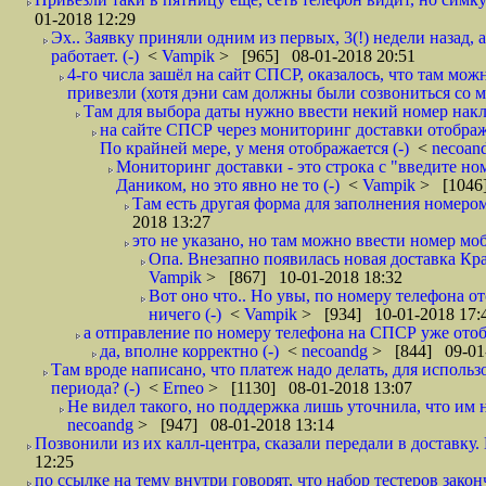
01-2018 12:29
Эх.. Заявку приняли одним из первых, 3(!) недели назад, 
работает. (-)
<
Vampik
> [965] 08-01-2018 20:51
4-го числа зашёл на сайт СПСР, оказалось, что там мож
привезли (хотя дэни сам должны были созвониться со мн
Там для выбора даты нужно ввести некий номер накла
на сайте СПСР через мониторинг доставки отображ
По крайней мере, у меня отображается (-)
<
necoan
Мониторинг доставки - это строка с "введите но
Даником, но это явно не то (-)
<
Vampik
> [1046]
Там есть другая форма для заполнения номером 
2018 13:27
это не указано, но там можно ввести номер моб
Опа. Внезапно появилась новая доставка Кра
Vampik
> [867] 10-01-2018 18:32
Вот оно что.. Но увы, по номеру телефона о
ничего (-)
<
Vampik
> [934] 10-01-2018 17:
а отправление по номеру телефона на СПСР уже отоб
да, вполне корректно (-)
<
necoandg
> [844] 09-01
Там вроде написано, что платеж надо делать, для использ
периода? (-)
<
Erneo
> [1130] 08-01-2018 13:07
Не видел такого, но поддержка лишь уточнила, что им 
necoandg
> [947] 08-01-2018 13:14
Позвонили из их калл-центра, сказали передали в доставку. И
12:25
по ссылке на тему внутри говорят, что набор тестеров зак