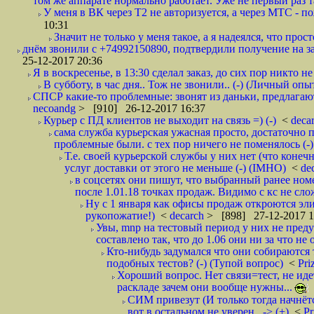
том же аппарате нормально работает. Уже не первый раз т
У меня в ВК через Т2 не авторизуется, а через МТС - 
10:31
Значит не только у меня такое, а я надеялся, что просто
днём звонили с +74992150890, подтвердили получение на зав
25-12-2017 20:36
Я в воскресенье, в 13:30 сделал заказ, до сих пор никто н
В субботу, в час дня.. Тож не звонили.. (-) (Личный опы
СПСР какие-то проблемные: звонят из даньки, предлагают 
necoandg
> [910] 26-12-2017 16:37
Курьер с ПД клиентов не выходит на связь =) (-)
<
deca
сама служба курьерская ужасная просто, достаточно п
проблемные были. с тех пор ничего не поменялось (-)
Т.е. своей курьерской службы у них нет (что коне
услуг доставки от этого не меньше (-) (IMHO)
<
de
в соцсетях они пишут, что выбранный ранее ном
после 1.01.18 точках продаж. Видимо с кс не сло
Ну с 1 января как офисы продаж откроются эли
рукопожатие!)
<
decarch
> [898] 27-12-2017 1
Увы, mnp на тестовый период у них не преду
составлено так, что до 1.06 они ни за что не 
Кто-нибудь задумался что они собираются
подобных тестов? (-) (Тупой вопрос)
<
Pri
Хороший вопрос. Нет связи=тест, не идет
раскладе зачем они вообще нужны...
СИМ привезут (И только тогда начнётся
вот в остальном не уверен.. -> (+)
<
Pr