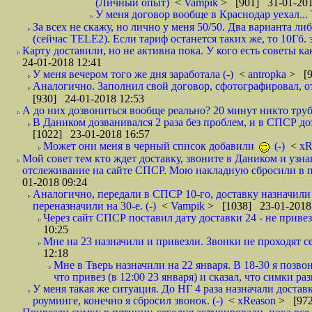
(Личный опыт)
<
Vampik
> [901] 31-01-201
У меня договор вообще в Краснодар уехал...
За всех не скажу, но лично у меня 50/50. Два варианта л
(сейчас TELE2). Если тариф останется таких же, то 10Гб. 
Карту доставили, но не активна пока. У кого есть советы к
24-01-2018 12:41
У меня вечером того же дня заработала (-)
<
antropka
> [9
Аналогично. Заполнил свой договор, сфотографировал, 
[930] 24-01-2018 12:53
А до них дозвониться вообще реально? 20 минут никто трубк
В Даником дозванивался 2 раза без проблем, и в СПСР дозв
[1022] 23-01-2018 16:57
Может они меня в черный список добавили
(-)
<
xR
Мой совет тем кто ждет доставку, звоните в Даником и узн
отслеживание на сайте СПСР. Мою накладную сбросили в п
01-2018 09:24
Аналогично, передали в СПСР 10-го, доставку назначили н
переназначили на 30-е. (-)
<
Vampik
> [1038] 23-01-2018
Через сайт СПСР поставил дату доставки 24 - не привезл
10:25
Мне на 23 назначили и привезли. Звонки не проходят 
12:18
Мне в Тверь назначили на 22 января. В 18-30 я позво
что привез (в 12:00 23 января) и сказал, что симки раз
У меня такая же ситуация. До НГ 4 раза назначали доставк
роуминге, конечно я сбросил звонок. (-)
<
xReason
> [972