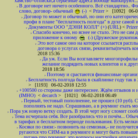
хамство=отписки,а серьезные адреса вообще манкируют...
В договоре нет ничего особенного. Всё стандартно.. Фот
слово, договор- обычный
(-)
<
Prizer
> [1092] 06-0
Договор то может и обычный, но они его категоричес
профи в плане "бесплатность полгода" в духе самой 
Документы ООО "ДЭНИ КОЛЛ" (+)
(
URL
) <
Prize
Спасибо конечно, но яснее не стало. Это не сам
приложение к оному
(-) (Дружеское рукопож
Это вот самое оно на которое ссылается распл
договора о услугах связи, реквизиты(печать ко
2018 15:36
Да уж. Если Вы возглавляете многопрофиль
желание подрядить новых клиентов и к други
2018 18:56
Поэтому и срастаются финансовые организа
Бесплатность полгода была в скайлинке году так в
> [1193] 06-02-2018 12:55
+100500 со стороны даже интереснее. Ждём отзывов и и
(IMHO)
<
decarch
> [1021] 06-02-2018 06:49
Первый, тестовый пополнение, не прошел (10 руб). Сд
пополнять не надо. Спрашиваю, а в роуминг ехать мо
Пора уж новую ветку создать. В этой черт ногу сломит сооб
Тема исчерпала себя. Все разобрались что и почём... О
в тарифах и бесплатном периоде пользования. Есть мелкие
Косяки по связи:- позвонить на семизнак,- не получится
ругаются что СИМ-ка в роуминге и могут быть повышен
ругань про роуминг, это вопросы настройки аппарата