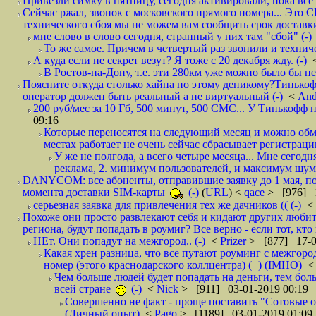
Привезли симку в пятницу, сегодня активировали, пока все 
Сейчас ржал, звонок с московского прямого номера... Это С
технического сбоя мы не можем вам сообщить срок доставки
мне слово в слово сегодня, странный у них там "сбой" (-)
То же самое. Причем в четвертый раз звонили и техниче
А куда если не секрет везут? Я тоже с 20 декабря жду. (-)
В Ростов-на-Дону, т.е. эти 280км уже можно было бы пеш
Поясните откуда столько хайпа по этому деникому?Тинькоф
оператор должен быть реальный а не виртуальный (-)
<
And
200 руб/мес за 10 Гб, 500 минут, 500 СМС... У Тинькофф не
09:16
Которые переносятся на следующий месяц и можно обмен
местах работает не очень сейчас сбрасывает регистрацию
У же не полгода, а всего четыре месяца... Мне сегод
реклама, 2. минимум пользователей, и максимум шума.
DANYCOM: все абоненты, отправившие заявку до 1 мая, пол
момента доставки SIM-карты
(-)
(
URL
) <
qace
> [976] 1
серьезная заявка для привлечения тех же дачников (( (-)
<
Похоже они просто развлекают себя и кидают других любител
региона, будут попадать в роумиг? Все верно - если тот, кто вам звони 
НЕт. Они попадут на межгород.. (-)
<
Prizer
> [877] 17-0
Какая хрен разница, что все путают роуминг с межгор
номер (этого краснодарского коллцентра) (+) (IMHO)
Чем больше людей будет попадать на деньги, тем бо
всей стране
(-)
<
Nick
> [911] 03-01-2019 00:19
Совершенно не факт - проще поставить "Сотовые опе
(Личный опыт)
<
Pago
> [1189] 03-01-2019 01:09