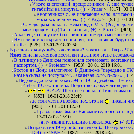
У кого кнопочный, проще дэником. А ещё лучше 
гигабайты на минуты.. (-)
<
Prizer
> [817] 03-01
Кнопочников с 3Ж исчезающе мало, для такой 
московские номера... (-)
<
Pago
> [931] 03-01-
Сам два раза попал на межгород с МТС (Ред энерджи) 
межгородом.. (-) (Личный опыт) (+)
<
Prizer
> [909] 
А как еще, если у них большинство номеров московские =
Ну если они в открытую напишут, что звонящие будут поп
mail
> [926] 17-01-2018 03:58
В регионах кому-нибудь доставили? Заказывал в Тверь 27 де
Изменение параметров доставки на данном этапе невозможн
В пятницу из Даником позвонили согласовать доставку н
паспортом. (-)
<
Professor
> [953] 20-01-2018 16:01
Ростов-на-Дону, аналогично. В Даникоме "передано в ТК"
нам на склад не поступало". Заказывал 26го, №2965. (-)
Недавно доставили заказ 394 от 19-го декабря... Т.е. нам
453 от 19 дек. тишина. Подготовка документов для от
А-А-А! Шеф, всё пропало! Гипс снимают, к
> [853] 16-01-2018 23:49
да если честно вообще пох. это вы
писали что
[908] 17-01-2018 12:30
Правда такое было? Напомните, торговать под
17-01-2018 15:10
а ну извините, видимо показалось
(-)
(
UR
Исправил на 19-е(приблизительно)... Номер заказа, 
Del (-)
<
SKH
> [887] 16-01-2018 23:21