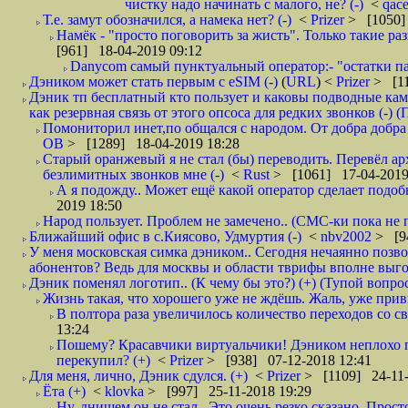
чистку надо начинать с малого, не? (-)
<
qac
Т.е. замут обозначился, а намека нет? (-)
<
Prizer
> [1050]
Намёк - "просто поговорить за жисть". Только такие ра
[961] 18-04-2019 09:12
Danycom самый пунктуальный оператор:- "остатки па
Дэником может стать первым с еSIM (-)
(
URL
) <
Prizer
> [11
Дэник тп бесплатный кто пользует и каковы подводные кам
как резервная связь от этого опсоса для редких звонков (-) (
Помониторил инет,по общался с народом. От добра добра 
ОВ
> [1289] 18-04-2019 18:28
Старый оранжевый я не стал (бы) переводить. Перевёл а
безлимитных звонков мне (-)
<
Rust
> [1061] 17-04-2019
А я подожду.. Может ещё какой оператор сделает подо
2019 18:50
Народ пользует. Проблем не замечено.. (СМС-ки пока не п
Ближайший офис в с.Киясово, Удмуртия (-)
<
nbv2002
> [9
У меня московская симка дэником.. Сегодня нечаянно позво
абонентов? Ведь для москвы и области тврифы вполне выго
Дэник поменял логотип.. (К чему бы это?) (+) (Тупой вопро
Жизнь такая, что хорошего уже не ждёшь. Жаль, уже привы
В полтора раза увеличилось количество переходов со
13:24
Пошему? Красавчики виртуальчики! Дэником неплохо п
перекупил? (+)
<
Prizer
> [938] 07-12-2018 12:41
Для меня, лично, Дэник сдулся. (+)
<
Prizer
> [1109] 24-11-
Ёта (+)
<
klovka
> [997] 25-11-2018 19:29
Ну, днищем он не стал.. Это очень резко сказано. Прос