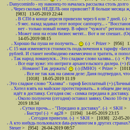
Danycominfo - ну наконец-то началась рассылка столь дол
Через сколько НЕДЕЛЬ они привозят? Я больше месяца жду,
[983] 13-05-2019 22:44
В СПб в конце апреля привезли через 6 или 7 дней. (-)
9 мес. назад задавал этот вопрос саппорту... - "Восст
нет - только новый номер. В офисе "чужого" региона во
Может они на есим бизнес метят... Вот и не спешат.. (О
14-05-2019 08:15
Хорошо бы пуша не получить...
(-)
<
Prizer
> [956] 13
С 15 мая изменяется стоимость подключения к тарифу «Бесп
рублей. И станет необходимо ежемесячно и тратить, и попол
Так народ ломанулся... Это сладкое слово халява... (-)
<
Pr
Все еще хуже: это интриги архангельского дилера. (+)
(
Номанн! Так держать!
(-) (IMHO)
<
Prizer
> [1011
Все не так как на самом деле: Даня подтвердил, чт
[1018] 18-05-2019 11:19
Это сладкое слово "Халява" - тариф Бесплатный (+) (Личны
Хотел взять на майские протестировать... в общем две не
идёт в доставку. Сегодня смс - симка передана в доставку.
Около полуночи (сегодня) оставил заявку. Около 10-ти у
2019 18:34
Сутки прочь... - "Передано в доставку". (-)
<
SKH
> 
Быстро! (-)
<
ag28
> [1194] 14-05-2019 23:15
Сегодня привезли. (-)
<
SKH
> [1038] 22-05-20
А кто нибудь пользовался data-роумингом в других странах?
Steuer
> [954] 26-04-2019 08:57