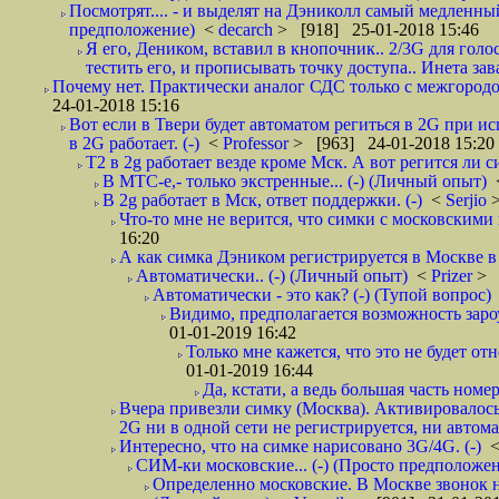
Посмотрят.... - и выделят на Дэниколл самый медленный
предположение)
<
decarch
> [918] 25-01-2018 15:46
Я его, Деником, вставил в кнопочник.. 2/3G для голо
тестить его, и прописывать точку доступа.. Инета зава
Почему нет. Практически аналог СДС только с межгородом.
24-01-2018 15:16
Вот если в Твери будет автоматом региться в 2G при ис
в 2G работает. (-)
<
Professor
> [963] 24-01-2018 15:20
T2 в 2g работает везде кроме Мск. А вот регится ли с
В МТС-е,- только экстренные... (-) (Личный опыт)
В 2g работает в Мск, ответ поддержки. (-)
<
Serjio
Что-то мне не верится, что симки с московскими 
16:20
А как симка Дэником регистрируется в Москве в 
Автоматически.. (-) (Личный опыт)
<
Prizer
> 
Автоматически - это как? (-) (Тупой вопрос)
Видимо, предполагается возможность зароу
01-01-2019 16:42
Только мне кажется, что это не будет о
01-01-2019 16:44
Да, кстати, а ведь большая часть номер
Вчера привезли симку (Москва). Активировалось п
2G ни в одной сети не регистрируется, ни автом
Интересно, что на симке нарисовано 3G/4G. (-)
СИМ-ки московские... (-) (Просто предположе
Определенно московские. В Москве звонок н