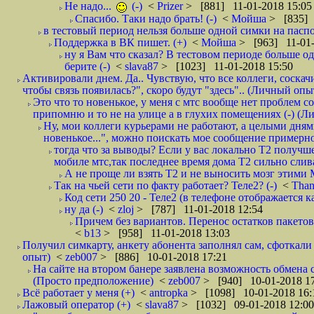
Не надо...
(-)
<
Prizer
> [881] 11-01-2018 15:05
Спасибо. Таки надо брать! (-)
<
Мойша
> [835] 
в тестовый период нельзя больше одной симки на паспор
Поддержка в ВК пишет. (+)
<
Мойша
> [963] 11-01-
ну я Вам что сказал? В тестовом периоде больше одн
берите (-)
<
slava87
> [1023] 11-01-2018 15:50
Активировали днем. Да.. Чувствую, что все коллеги, соска
чтобы связь появилась?", скоро будут "здесь".. (Личный опыт
Это что то новенькое, у меня с мтс вообще нет проблем с
припомню и то не на улице а в глухих помещениях (-) (
Ну, мои коллеги курьерами не работают, а целыми днями
новенькое...", можно поискать мое сообщение примерно 
тогда что за выводы? Если у вас локально Т2 получше
мобиле мтс,так последнее время дома Т2 сильно слива
А не проще ли взять Т2 и не выносить мозг этими
Так на чьей сети по факту работает? Теле2? (-)
<
Tha
Код сети 250 20 - Теле2 (в телефоне отображается
ну да (-)
<
zloj
> [787] 11-01-2018 12:54
Причем без вариантов. Перенос остатков пакетов
<
b13
> [958] 11-01-2018 13:03
Получил симкарту, анкету абонента заполнял сам, сфоткали 
опыт)
<
zeb007
> [886] 10-01-2018 17:21
На сайте на втором банере заявлена возможность обмена 
(Просто предположение)
<
zeb007
> [940] 10-01-2018 1
Всё работает у меня (+)
<
antropka
> [1098] 10-01-2018 16:
Лажовый оператор (+)
<
slava87
> [1032] 09-01-2018 12:00