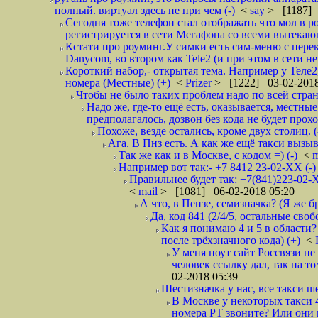
полный. виртуал здесь не при чем (-)
<
say
> [1187] 
Сегодня тоже телефон стал отображать что мол в р
регистрируется в сети Мегафона со всеми вытекаю
Кстати про роуминг.У симки есть сим-меню с пере
Danycom, во втором как Tele2 (и при этом в сети не 
Короткий набор,- открытая тема. Например у Теле2
номера (Местные) (+)
<
Prizer
> [1222] 03-02-2018
Чтобы не было таких проблем надо по всей стране
Надо же, где-то ещё есть, оказывается, местны
предполагалось, дозвон без кода не будет проход
Похоже, везде остались, кроме двух столиц. 
Ага. В Пнз есть. А как же ещё такси вызыв
Так же как и в Москве, с кодом =) (-)
<
m
Например вот так:- +7 8412 23-02-ХХ (-
Правильнее будет так: +7(841)223-02-Х
<
mail
> [1081] 06-02-2018 05:20
А что, в Пензе, семизначка? (Я же бр
Да, код 841 (2/4/5, остальные сво
Как я понимаю 4 и 5 в области?
после трёхзначного кода) (+)
<
У меня ноут сайт Россвязи не
человек ссылку дал, так на то
02-2018 05:39
Шестизначка у нас, все такси ш
В Москве у некоторых такси 
номера РТ звоните? Или они в