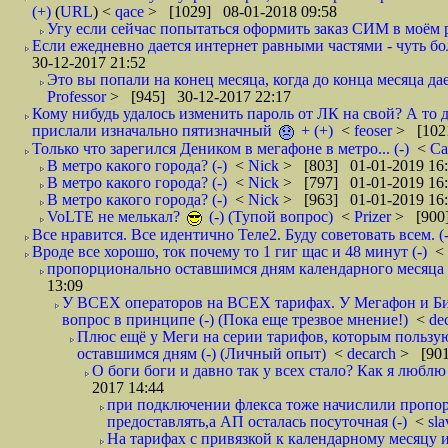
(+)
(
URL
) <
qace
> [1029] 08-01-2018 09:58
Угу если сейчас попытаться оформить заказ СИМ в моём р
Если ежедневно дается интернет равными частями - чуть боле
30-12-2017 21:52
Это вы попали на конец месяца, когда до конца месяца дае
Professor
> [945] 30-12-2017 22:17
Кому нибудь удалось изменить пароль от ЛК на свой? А то 
прислали изначально пятизначный
+ (+)
<
feoser
> [102
Только что зарегился Деником в мегафоне в метро... (-)
<
С
В метро какого города? (-)
<
Nick
> [803] 01-01-2019 16
В метро какого города? (-)
<
Nick
> [797] 01-01-2019 16
В метро какого города? (-)
<
Nick
> [963] 01-01-2019 16
VoLTE не мелькал?
(-) (Тупой вопрос)
<
Prizer
> [900]
Все нравится. Все идентично Теле2. Буду советовать всем. (-
Вроде все хорошо, ток почему то 1 гиг щас и 48 минут (-)
<
пропорционально оставшимся дням календарного месяца в
13:09
У ВСЕХ операторов на ВСЕХ тарифах. У Мегафон и Би 
вопрос в принципе (-) (Пока еще трезвое мнение!)
<
de
Плюс ещё у Меги на серии тарифов, которым пользую
оставшимся дням (-) (Личный опыт)
<
decarch
> [901
О боги боги и давно так у всех стало? Как я люблю 
2017 14:44
при подключении флекса тоже начислили пропорц
предоставлять,а АП осталась посуточная (-)
<
sl
На тарифах с привязкой к календарному месяцу 