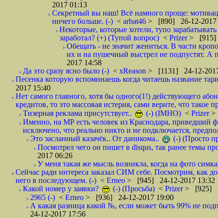
2017 01:13
Секретный вы наш! Всё намного проще: мотиваци
ничего больше. (-)
<
arbat46
> [890] 26-12-2017 
Некоторые, которые хотели, тупо зарабатывать 
заработал? (+) (Тупой вопрос)
<
Prizer
> [915]
Обещать - не значит жениться. В части кропо
их и на пушечный выстрел не подпустят. А п
2017 14:58
Да это сразу ясно было (-)
<
xReason
> [1131] 24-12-2017
Песенка которую вспоминаешь когда читаешь название тар
2017 15:40
Нет самого главного, хотя бы одного(1!) действующего абон
кредитов, то это массовая истерия, сами верите, что такое п
Тизерная реклама присутствует..
(-) (IMHO)
<
Prizer
>
Именно, на МР есть человек из Краснодара, приведший ф
исключено, что реально никто и не подключается, предпол
Это засланный казачёк.. От даникома..
(-) (Просто 
Посмотрел чего он пишет в disqus, так ранее темы пр
2017 06:26
У меня такая же мысль возникла, когда на фото симкар
Сейчас ради интереса заказал СИМ себе. Посмотрим, как д
него в последующем. (-)
<
Erneo
> [945] 24-12-2017 13:32
Какой номер у заявки?
(-) (Просьба)
<
Prizer
> [925] 2
2965 (-)
<
Erneo
> [936] 24-12-2017 19:00
А какая разница какой №, если может быть 99% не подп
24-12-2017 17:56