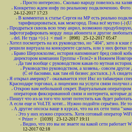
Просто интересно.. Сколько народу повелось на халяв
Конкретно ждем инфу по реальному подключению. Фото симо
24-12-2017 17:23
В комментах к статье Сергея на МР есть реально подкл
тарифицироваться, как межгород. Пока всё мутно (-)
(
U
Продраться сквозь всю тему анрил, возможно продублирую,
зафотографировать морду лица абонента и другие любопытн
del. Не туда =) (-)
<
mail
> [898] 25-12-2017 05:47
Хотел посмотреть на их руководство, но "404", зато в кэше
решили виртуала на конкуренте сделать, или у них фотки т
Браво Шерлокхолмс, история напоминает бред сивой кобы
директором компании Группы «Теле2» в Нижнем Новгород
Да там вообще с руководством какая-то мутная история.
Руководство руководством, а хозяева,- совсем другое
(С её баснями. как там ей бизнес достался..) А свидет
Я открыл америку? - оказывается этот Икс из табакерки спе
Краснодаре торговал, а лицензию на услуги связи получил а
Открою вам небольшой секрет. Виртуальным оператором с
операторов фиксированной связи и интернета, которые до 
Пишут что из-за того что хотят потестить как будет работать
А если еще и VoLTE хотят... Нужно подойти серьёзно. Не то 
А другие опсосы ваще в курсах, что на их сети типа "зам
Это у них нужно спросить. Хотя сотовый оператор WiFire
<
Prizer
> [1039] 23-12-2017 19:11
Видно, что это вы не знаете на какой сети работает W
12-2017 02:18