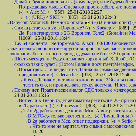
Давайте будем пользоваться (кому надо), и не будем об этом
Потрясающая мысль. Оператор просто забыл, что постави
(-)
<
Alex M.
> [956] 25-01-2018 22:27
. (-)
(
URL
) <
SKH
> [885] 25-01-2018 22:43
Danycom Voronezh. Немного опыта
(+) (Личный опыт) (+
Симка регается в 2g в Воронеже? (-)
<
Крекер
> [869] 25
Да. Регистрируется в 2G Воронеж. Теле2. (Билайн и Мег
[1009] 25-01-2018 18:44
Т.е. 64 абонента - не тормозило. А вот 100/1000 абонентов
значительно любопытнее другой вопрос - какая часть подк
окончания бесплатного периода, думаю не более 20 проценто
Шесть месяцев не буду оплачивать архивный Хайвэй.. (Он 
сколько таких будет? (Потом Билайн посчитает(Мегафон, 
Посмотрят.... - и выделят на Дэниколл самый медленный
предположение)
<
decarch
> [918] 25-01-2018 15:46
Я его, Деником, вставил в кнопочник.. 2/3G для голо
тестить его, и прописывать точку доступа.. Инета зава
Почему нет. Практически аналог СДС только с межгородом.
24-01-2018 15:16
Вот если в Твери будет автоматом региться в 2G при ис
в 2G работает. (-)
<
Professor
> [963] 24-01-2018 15:20
T2 в 2g работает везде кроме Мск. А вот регится ли с
В МТС-е,- только экстренные... (-) (Личный опыт)
В 2g работает в Мск, ответ поддержки. (-)
<
Serjio
Что-то мне не верится, что симки с московскими 
16:20