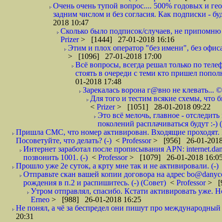
Очень очень тупой вопрос.... 500% годовых и ге
задним числом и без согласия. Как подписки - бу
2018 10:47
Сколько было подписок/случаев, не припомню 
Prizer
> [1444] 27-01-2018 16:16
Этим и плох оператор "без имени", без офиса
> [1096] 27-01-2018 17:00
Всё вопросы, всегда решал только по телеф
стоять в очереди с теми кто пришел попол
01-2018 17:48
Зарекалась ворона г@вно не клевать... ©
Для того и тестим всякие схемы, что б
<
Prizer
> [1051] 28-01-2018 09:22
Это всё мелочь, главное - отследит
поколений расплачиваться будут :-) (
Пришла СМС, что номер активирован. Входящие проходят. И
Посоветуйте, что делать? (-)
<
Professor
> [956] 26-01-2018
Интернет заработал после прописывания APN: internet.da
позвонить 1001. (-)
<
Professor
> [1079] 26-01-2018 16:0
Прошло уже 2е суток, а крту мне так и не активировали. (-)
Отправьте скан вашей копии договора на адрес bo@danyc
рождения в п.2 и распишитесь. (-) (Совет)
<
Professor
> [
Утром отправлял, спасибо. Кстати активировать уже. Но 
Erneo
> [988] 26-01-2018 16:25
Не понял, а чё за беспредел они пишут про международный 
20:31