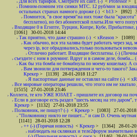
Для всех тарифов. Смотрите их сайт. (-)
<
Professor
> [
Помним-помним эти симки МТС. 12 руб/мин за входящие и
остальных странах намного дороже (-)
<
b13
> [892] 3
Помнится, "в свое время"на них тоже была "красота
бесплатно), но без абонентской платы.Или чего попут
Входящие 0 в Египте, Турции, Кипре, Кубе, Прибалтике, р
[1061] 30-01-2018 14:44
Так приятно, что даже страшно (-)
<
xReason
> [1089] 
Как обычно, вся эта халява будет работать через зад
через ip, все обрадовались,только пользоваться нево
Отлично работает. Входящие бесплатны. (-) (Личн
съездите с ним в роуминг. Вдруг и в самом деле, бомба... (
Как бы эта бомба не бомабнула по моему кошельку. А си
Вам звонили для потверждения и чего-то такого? Зака
Крекер
> [1139] 28-01-2018 11:27
Я паспортные данные не оставлял на сайте (-)
<
xR
Все мировые операторы решили, что этого им не хватало 
[1515] 27-01-2018 23:46
Коллеги, те кто УЖЕ ЮЗАЕТ - пришлите их договор на почту
Если в договоре есть раздел "шесть месяц на это даром", т
Крекер
> [1132] 27-01-2018 23:55
Полковник, не пишут? (-)
<
Крекер
> [1083] 27-01-2018
"Полковнику никто не пишет..." и сам D. Очень мутная
[1141] 28-01-2018 12:28
++ (-) (Горячая новость)
<
Крекер
> [1364] 28-01-20
наблюдать на склянках и теле2форум значительно в
(-) (Печальная новость)
<
qace
> [1146] 28-01-2018