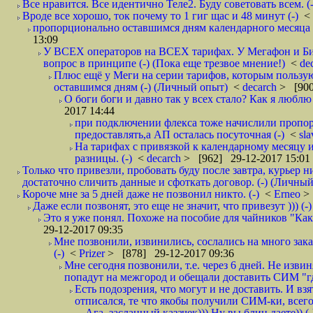
Все нравится. Все идентично Теле2. Буду советовать всем. (-
Вроде все хорошо, ток почему то 1 гиг щас и 48 минут (-)
<
пропорционально оставшимся дням календарного месяца в
13:09
У ВСЕХ операторов на ВСЕХ тарифах. У Мегафон и Би 
вопрос в принципе (-) (Пока еще трезвое мнение!)
<
de
Плюс ещё у Меги на серии тарифов, которым пользую
оставшимся дням (-) (Личный опыт)
<
decarch
> [900
О боги боги и давно так у всех стало? Как я люблю 
2017 14:44
при подключении флекса тоже начислили пропорц
предоставлять,а АП осталась посуточная (-)
<
sl
На тарифах с привязкой к календарному месяцу 
разницы. (-)
<
decarch
> [962] 29-12-2017 15:01
Только что привезли, пробовать буду после завтра, курьер н
достаточно сличить данные и сфоткать договор. (-) (Личный 
Короче мне за 5 дней даже не позвонил никто. (-)
<
Erneo
>
Даже если позвонят, это еще не значит, что привезут ))) (-)
Это я уже понял. Похоже на пособие для чайников "Как о
29-12-2017 09:35
Мне позвонили, извинились, сослались на много заказ
(-)
<
Prizer
> [878] 29-12-2017 09:36
Мне сегодня позвонили, т.е. через 6 дней. Не изв
попадут на межгород и обещали доставить СИМ "где
Есть подозрения, что могут и не доставить. И взят
отписался, те что якобы получили СИМ-ки, всего 
Ага, засланный казачек))) Ну вы блин даете)) (-