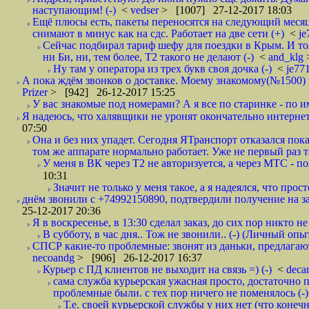
наступающим! (-)
<
vedser
> [1007] 27-12-2017 18:03
Ещё плюсы есть, пакеты переносятся на следующий месяц 
снимают в минус как на сдс. Работает на две сети (+)
<
j
Сейчас подбирал тариф шефу для поездки в Крым. И то
ни Би, ни, тем более, Т2 такого не делают (-)
<
and_klg
Ну там у оператора из трех букв своя дочка (-)
<
je77
А пока ждём звонков о доставке. Моему знакомому(№1500) поз
Prizer
> [942] 26-12-2017 15:25
У вас знакомые под номерами? А я все по старинке - по 
Я надеюсь, что халявщики не уронят окончательно интернет 
07:50
Она и без них упадет. Сегодня ЯТранспорт отказался пока
том же аппарате нормально работает. Уже не первый раз т
У меня в ВК через Т2 не авторизуется, а через МТС - 
10:31
Значит не только у меня такое, а я надеялся, что просто
днём звонили с +74992150890, подтвердили получение на зав
25-12-2017 20:36
Я в воскресенье, в 13:30 сделал заказ, до сих пор никто н
В субботу, в час дня.. Тож не звонили.. (-) (Личный опы
СПСР какие-то проблемные: звонят из даньки, предлагают 
necoandg
> [906] 26-12-2017 16:37
Курьер с ПД клиентов не выходит на связь =) (-)
<
deca
сама служба курьерская ужасная просто, достаточно п
проблемные были. с тех пор ничего не поменялось (-)
Т.е. своей курьерской службы у них нет (что коне