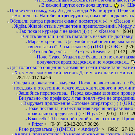
В каждой шутке есть доля шутки..
(-) (Ш
Привез чел симку, жду 2й день , когда АК ивируют. Первый р
Но ничего.. На тебе потренеруются, нам влёт подключать б
Обещали завтра привезти симку, посмотрим (-)
<
xReason
>
Ждём. Живой отзыв лучше тонн предположений. Морду ли
Так пока и курьера я не видел ))) (-)
<
xReason
> [934] 
Опять звонили и опять пытались назначить доставку. 
Маразм крепчал: "Для удобства абонентов, мы запу
своего заказа" !!! см. ссылку (-)
(
URL
) <
ОВ
> [976
Это вообще чё за .... ? (+)
<
xReason
> [1012] 28
Поле Чудес. Угадал все буквы, но не смог наз
получается краснодарская, а не московская...
Для голосового общения в домашней сети такие тарифы не о
Хз, у меня московский регион. Да и у всех пакеты минут. 
28-12-2017 14:26
Оператор, оказался лакмусом.. После первого июня, не бу
поездках и отсутствие межгорода, как такового и роуминга.
Зашибись перспектива... Перед каждым звонком проверят
Визуально -по префиксу, я так понял -уже не определи
Выручает приложение Сотовые операторы ) (-)
(
URL
Тоже поставил, но бесплатная версия неправильно
правильно определяет. (-)
<
Йцук
> [905] 11-01-2
Взял себе ТП с единой ценой на всю страну.. При
<
Prizer
> [949] 28-12-2017 08:26
Рано радоваться (-) (IMHO)
<
Andrey34
> [992] 27-12-
Андрей, приветствую! До июня нужно еще дожить. Думаю 