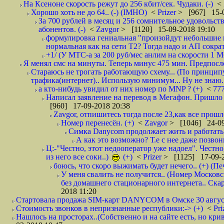
На Ксеноне скорость режут до 256 кбит/сек. Чудаки. (-)
<
Хорошо хоть не до 64.. (-) (IMHO)
<
Prizer
> [967] 15-0
За 700 рублей в месяц и 256 сомнительное удовольст
абонентов. (-)
<
Zavgor
> [1120] 15-09-2018 19:10
формулировка гениальная "произойдут небольшие из
нормальная как на сети Т2? Тогда надо и АП сократ
+1/ (У МТС-а за 200 руб/мес анлим на скорости 1 Мб
Я менял смс на минуты. Теперь минус 475 мин. Предпослед
Стараюсь не трогать работающую схему... (По принципу
трафика(интернет).. Использую минимум... Ну не знаю..
а кто-нибудь увидил от них номер по MNP ? (+)
<
77
Написал заявление на перевод в Мегафон. Пришло 
[960] 17-09-2018 20:38
Zavgor, отпишитесь тогда после 23,как все прошло
Номер перенесён. (+)
<
Zavgor
> [1046] 24-09
Симка Danycom продолжает жить и работать 
А как это возможно? Т.е с нее даже позвон
Ц:-"Честно, этот недооператор уже надоел". Честно
из него все соки..)
(+)
<
Prizer
> [1125] 17-09-2
боюсь, что скоро выжимать будет нечего.. (+) (Пе
У меня свалить не получится.. (Номер Московс
без домашнего стационарного интернета.. Ск
2018 11:20
Стартовала продажа SIM-карт DANYCOM в Омске 30 августа 
Стоимость звонков в непризнанные республики:-> (+)
<
Pri
Нашлось на просторах..(Собственно и на сайте есть, но криво. А наро