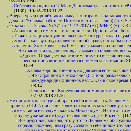
02-2018 10:47
Собственно купить СИМ-ку Дэникома здесь и отвезти её в
[1130] 10-02-2018 11:22
Вчера курьер привёз таки симку. Полтора месяца заняло у н
делали. /// Симка работает. Потестим, что за зверь )) (-)
<
St
Отказался... Заявка № 371 от 19.12.2017 (+) (IMHO) (+)
<
R
Аналогично, симку так и не привезли. Просто забил болт. 
Та же ситуация кинули первых, даже в курьерскую службу
если бы халяву полугодовую не пообещали, о них бы и не
Логично. Хотя халява там 6 месяцев с момента подключени
Не с момента подключения, а с момента объявления о хал
Друзья! Обращаем ваше внимание, что все абоненты, 
бесплатной связи начинается с момента активации 
03:39
Халява хорошо конечно, но для меня есть большое 
Что страшного в этом сне? (Я лично развлекаюсь.
международных звонков взял.. Как в своё время
08:14
Однозначно. Копеечная экономия может вылезти
07-02-2018 21:56
Не понятно, как люди собираются бизнес делать. За два мес
привезли 01.02. после нескольких технических сбоев у дост
имхо, так все и задумывалось. Много шума. Из того что к
запуску уже многие будут наслышаны.. (-)
<
Prizer
> [112
Все будут наслышаны, что у этого Дынякома обслужива
гораздо сложнее, чем сразу создать о себе положительн
Это вы им такой имидж создаете? (Думаю люди сами оп