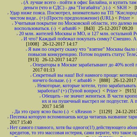
(А лучше всего - пойти в офис Билайна, и купить там 
деньги (что и СДС) - два "Гигабайта".) (-)
<
SKH
> [
Удар ниже пояса. Посмотрел, внимательно на ТП "Кислород"
чистом виде.. (+) (Просто предположение)
(
URL
) <
Prizer
> 
Учитывая покрытие по Московской области, это далеко н
воспользоваться. (-)
<
arbat46
> [843] 25-12-2017 09:20
20 млн. жителей Москвы и МО, и 127 млн. остальной Рос
И что? Каждый побежал покупать симку? Смешно. А вт
[1008] 26-12-2017 14:17
Я вам по секрету скажу что "взятие" Москвы было 
повысив конкуренцию. Потом поднять статус Теле2 
[913] 26-12-2017 14:27
Операторы в Москве зарабатывают до 40% всей пр
2017 01:13
Секретный вы наш! Всё намного проще: мотиваци
ничего больше. (-)
<
arbat46
> [888] 26-12-2017 
Некоторые, которые хотели, тупо зарабатывать 
заработал? (+) (Тупой вопрос)
<
Prizer
> [915]
Обещать - не значит жениться. В части кропо
их и на пушечный выстрел не подпустят. А п
2017 14:58
Да это сразу ясно было (-)
<
xReason
> [1129] 24-12-2017
Песенка которую вспоминаешь когда читаешь название тар
2017 15:40
Нет самого главного, хотя бы одного(1!) действующего абон
кредитов, то это массовая истерия, сами верите, что такое п