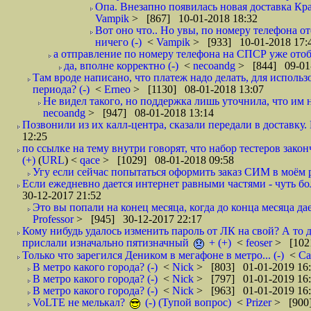
Опа. Внезапно появилась новая доставка Кра
Vampik
> [867] 10-01-2018 18:32
Вот оно что.. Но увы, по номеру телефона о
ничего (-)
<
Vampik
> [933] 10-01-2018 17:
а отправление по номеру телефона на СПСР уже отоб
да, вполне корректно (-)
<
necoandg
> [844] 09-01
Там вроде написано, что платеж надо делать, для использ
периода? (-)
<
Erneo
> [1130] 08-01-2018 13:07
Не видел такого, но поддержка лишь уточнила, что им 
necoandg
> [947] 08-01-2018 13:14
Позвонили из их калл-центра, сказали передали в доставку. И
12:25
по ссылке на тему внутри говорят, что набор тестеров зак
(+)
(
URL
) <
qace
> [1029] 08-01-2018 09:58
Угу если сейчас попытаться оформить заказ СИМ в моём р
Если ежедневно дается интернет равными частями - чуть боле
30-12-2017 21:52
Это вы попали на конец месяца, когда до конца месяца дае
Professor
> [945] 30-12-2017 22:17
Кому нибудь удалось изменить пароль от ЛК на свой? А то 
прислали изначально пятизначный
+ (+)
<
feoser
> [102
Только что зарегился Деником в мегафоне в метро... (-)
<
С
В метро какого города? (-)
<
Nick
> [803] 01-01-2019 16
В метро какого города? (-)
<
Nick
> [797] 01-01-2019 16
В метро какого города? (-)
<
Nick
> [963] 01-01-2019 16
VoLTE не мелькал?
(-) (Тупой вопрос)
<
Prizer
> [900]