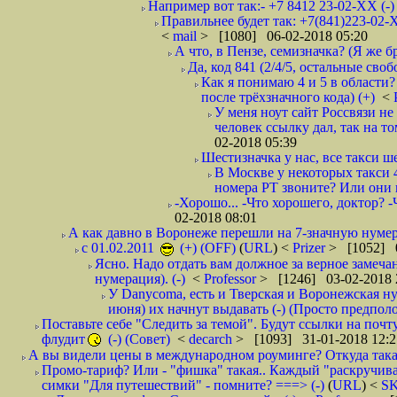
Например вот так:- +7 8412 23-02-ХХ (-
Правильнее будет так: +7(841)223-02-Х
<
mail
> [1080] 06-02-2018 05:20
А что, в Пензе, семизначка? (Я же бр
Да, код 841 (2/4/5, остальные сво
Как я понимаю 4 и 5 в области?
после трёхзначного кода) (+)
<
У меня ноут сайт Россвязи не
человек ссылку дал, так на то
02-2018 05:39
Шестизначка у нас, все такси ш
В Москве у некоторых такси 
номера РТ звоните? Или они в
-Хорошо... -Что хорошего, доктор? -
02-2018 08:01
А как давно в Воронеже перешли на 7-значную нумер
с 01.02.2011
(+) (OFF)
(
URL
) <
Prizer
> [1052] 0
Ясно. Надо отдать вам должное за верное замечан
нумерация). (-)
<
Professor
> [1246] 03-02-2018 
У Danycoma, есть и Тверская и Воронежская ну
июня) их начнут выдавать (-) (Просто предпол
Поставьте себе "Следить за темой". Будут ссылки на почт
флудит
(-) (Совет)
<
decarch
> [1093] 31-01-2018 12:2
А вы видели цены в международном роуминге? Откуда такая
Промо-тариф? Или - "фишка" такая.. Каждый "раскручивае
симки "Для путешествий" - помните? ===> (-)
(
URL
) <
S