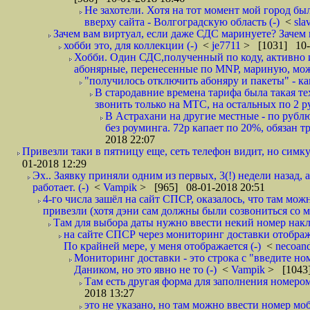
Не захотели. Хотя на тот момент мой город бы
вверху сайта - Волгоградскую область (-)
<
sla
Зачем вам виртуал, если даже СДС маринуете? Зачем 
хобби это, для коллекции (-)
<
je7711
> [1031] 10-
Хобби. Один СДС,полученный по коду, активно и
абонярные, перенесенные по MNP, мариную, може
"получилось отключить абоняру и пакеты" - как
В стародавние времена тарифа была такая те
звонить только на МТС, на остальных по 2 руб
В Астрахани на другие местные - по рубл
без роуминга. 72р капает по 20%, обязан т
2018 22:07
Привезли таки в пятницу еще, сеть телефон видит, но симку
01-2018 12:29
Эх.. Заявку приняли одним из первых, 3(!) недели назад, 
работает. (-)
<
Vampik
> [965] 08-01-2018 20:51
4-го числа зашёл на сайт СПСР, оказалось, что там мож
привезли (хотя дэни сам должны были созвониться со мн
Там для выбора даты нужно ввести некий номер накла
на сайте СПСР через мониторинг доставки отображ
По крайней мере, у меня отображается (-)
<
necoan
Мониторинг доставки - это строка с "введите но
Даником, но это явно не то (-)
<
Vampik
> [1043]
Там есть другая форма для заполнения номером 
2018 13:27
это не указано, но там можно ввести номер моб