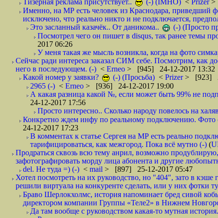
Тизерная реклама присутствует..
(-) (IMHO)
<
Prizer
>
Именно, на МР есть человек из Краснодара, приведший ф
исключено, что реально никто и не подключается, предпол
Это засланный казачёк.. От даникома..
(-) (Просто 
Посмотрел чего он пишет в disqus, так ранее темы пр
2017 06:26
У меня такая же мысль возникла, когда на фото симкар
Сейчас ради интереса заказал СИМ себе. Посмотрим, как д
него в последующем. (-)
<
Erneo
> [945] 24-12-2017 13:32
Какой номер у заявки?
(-) (Просьба)
<
Prizer
> [923] 2
2965 (-)
<
Erneo
> [936] 24-12-2017 19:00
А какая разница какой №, если может быть 99% не подп
24-12-2017 17:56
Просто интересно.. Сколько народу повелось на халяв
Конкретно ждем инфу по реальному подключению. Фото симо
24-12-2017 17:23
В комментах к статье Сергея на МР есть реально подкл
тарифицироваться, как межгород. Пока всё мутно (-)
(
U
Продраться сквозь всю тему анрил, возможно продублирую,
зафотографировать морду лица абонента и другие любопытн
del. Не туда =) (-)
<
mail
> [897] 25-12-2017 05:47
Хотел посмотреть на их руководство, но "404", зато в кэше
решили виртуала на конкуренте сделать, или у них фотки т
Браво Шерлокхолмс, история напоминает бред сивой кобы
директором компании Группы «Теле2» в Нижнем Новгород
Да там вообще с руководством какая-то мутная история.