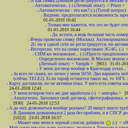
А как симка Дэником регистрируется в Москве в 
Автоматически.. (-) (Личный опыт)
<
Prizer
> 
Автоматически - это как? (-) (Тупой вопрос)
Видимо, предполагается возможность зароу
01-01-2019 16:42
Только мне кажется, что это не будет о
01-01-2019 16:44
Да, кстати, а ведь большая часть номер
Вчера привезли симку (Москва). Активировалось п
2G ни в одной сети не регистрируется, ни автом
Интересно, что на симке нарисовано 3G/4G. (-)
СИМ-ки московские... (-) (Просто предположе
Определенно московские. В Москве звонок н
(Личный опыт)
<
Vampik
> [901] 31-01-201
У меня договор вообще в Краснодар уехал...
За всех не скажу, но лично у меня 50/50. Два варианта л
(сейчас TELE2). Если тариф останется таких же, то 10Гб. 
Карту доставили, но не активна пока. У кого есть советы к
24-01-2018 12:41
У меня вечером того же дня заработала (-)
<
antropka
> [9
Аналогично. Заполнил свой договор, сфотографировал, 
[930] 24-01-2018 12:53
А до них дозвониться вообще реально? 20 минут никто трубк
В Даником дозванивался 2 раза без проблем, и в СПСР дозв
[1022] 23-01-2018 16:57
Может они меня в черный список добавили
(-)
<
xR
Мой совет тем кто ждет доставку, звоните в Даником и узн