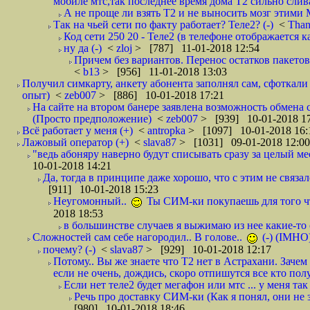
мобиле мтс,так последнее время дома Т2 сильно слива
А не проще ли взять Т2 и не выносить мозг этими
Так на чьей сети по факту работает? Теле2? (-)
<
Tha
Код сети 250 20 - Теле2 (в телефоне отображается
ну да (-)
<
zloj
> [787] 11-01-2018 12:54
Причем без вариантов. Перенос остатков пакетов
<
b13
> [956] 11-01-2018 13:03
Получил симкарту, анкету абонента заполнял сам, сфоткали 
опыт)
<
zeb007
> [886] 10-01-2018 17:21
На сайте на втором банере заявлена возможность обмена 
(Просто предположение)
<
zeb007
> [939] 10-01-2018 1
Всё работает у меня (+)
<
antropka
> [1097] 10-01-2018 16:
Лажовый оператор (+)
<
slava87
> [1031] 09-01-2018 12:00
"ведь абоняру наверно будут списывать сразу за целый мес
10-01-2018 14:21
Да, тогда в принципе даже хорошо, что с этим не связал
[911] 10-01-2018 15:23
Неугомонный..
Ты СИМ-ки покупаешь для того ч
2018 18:53
в большинстве случаев я выжимаю из нее какие-то со
Сложностей сам себе нагородил.. В голове..
(-) (IMHO
почему? (-)
<
slava87
> [929] 10-01-2018 12:17
Потому.. Вы же знаете что Т2 нет в Астрахани. Зачем
если не очень, дождись, скоро отпишутся все кто полу
Если нет теле2 будет мегафон или мтс ... у меня так 
Речь про доставку СИМ-ки (Как я понял, они не з
[980] 10-01-2018 18:46