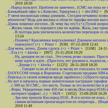
2019 18:50
Народ пользует. Проблем не замечено.. (СМС-ки пока не п
Ближайший офис в с.Киясово, Удмуртия (-)
<
nbv2002
> [9
У меня московская симка дэником.. Сегодня нечаянно позво
абонентов? Ведь для москвы и области тврифы вполне выго
Дэник поменял логотип.. (К чему бы это?) (+) (Тупой вопро
Жизнь такая, что хорошего уже не ждёшь. Жаль, уже привы
В полтора раза увеличилось количество переходов со
13:24
Пошему? Красавчики виртуальчики! Дэником неплохо п
перекупил? (+)
<
Prizer
> [938] 07-12-2018 12:41
Для меня, лично, Дэник сдулся. (+)
<
Prizer
> [1108] 24-11-
Ёта (+)
<
klovka
> [997] 25-11-2018 19:29
Ну, днищем он не стал.. Это очень резко сказано. Прос
нему идти и идти.. (Простота, нет роуминга, подписок
Днище (+)
<
klovka
> [1225] 28-11-2018 18:20
Говорят если аб плата за месяц не списалась то симк
DANYCOM теперь в Воронеже. Стартовали продажи SIM-карт
Переход со своим номером вроде заработал (-) (Просто пре
Ну вот и начались первые значительные кастрации тарифов 
с 500 на 50 СМС,- это жесть. Только за это количество и ру
Воры. Украденные ими 450 смс в месяц (Кислород 0518) 
интернет-трафик!.. (-)
<
SKH
> [1052] 15-09-2018 16:20
Зря они тронули Кислород 0518.. Я его почти не юзал.. 
самым активным пропагандистом их оператора... (Видим
2018 11:49