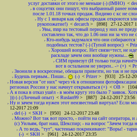
услуг доставки от этого не меньше (-) (IMHO)
<
de
в соцсетях они пишут, что выбранный ранее ном
после 1.01.18 точках продаж. Видимо с кс не сло
Ну с 1 января как офисы продаж откроются эли
рукопожатие!)
<
decarch
> [898] 27-12-2017 1
Увы, mnp на тестовый период у них не преду
составлено так, что до 1.06 они ни за что не 
Кто-нибудь задумался что они собираются
подобных тестов? (-) (Тупой вопрос)
<
Pri
Хороший вопрос. Нет связи=тест, не идет
раскладе зачем они вообще нужны...
СИМ привезут (И только тогда начнётся
вот в остальном не уверен.. -> (+)
<
Pr
Звонили в воскресенье, обещали привезти, но так и не при
Будешь первым.. Пиши..
(-)
<
Prizer
> [933] 25-12-20
Новая версия "от них" через vk в отношении фотофиксаци
регионах России у нас начнут открываться (+)
<
ОВ
> [104
А я пока в отказ ушёл - в моём кругу это было 7 заявок. Х
))) (-) (Личный опыт)
<
Ruslan99
> [887] 24-12-2017 23:56
Ну и зачем тогда нужен этот неизвестный виртуал? Если м
12-2017 21:09
del (-)
<
SKH
> [950] 24-12-2017 23:48
Можно? Вот так вот просто, - пойти на сайт оператора, и л
(с) Уильям, брат наш, Шекспир; - на вопрос "Зачем тогда 
А то ведь, "тут", частенько покрикивают: "Воры! - тариф-
(-)
<
SKH
> [961] 24-12-2017 23:35