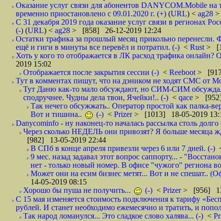
Оказание услуг связи для абонентов DANYCOM.Mobile на 
временно приостановлено с 09.01.2020 г. (+)
(
URL
) <
ag28
>
С 31 декабря 2019 года оказание услуг связи в регионах Рос
(-)
(
URL
) <
ag28
> [858] 26-12-2019 12:24
Остатки трафика за прошлый месяц прикольно перенесли. Ф
ещё и гиги в минуты все перевёл и потратил. (-)
<
Rust
> [
Хоть у кого то отображается в ЛК расход трафика онлайн? О
2019 15:02
Отображается после закрытия сессии (-)
<
Reeboot
> [917
Тут в комментах пишут, что на дэником не ходят СМС от Мо
Тут Даню как-то мало обсуждают, но СИМ-СИМ обсуждали 
сподручнее. Чудны дела твои, Ячейки!.. (-)
<
qace
> [952]
Так нечего обсужжать.. Оператор простой как палка-верё
Вот и тишина..
(-)
<
Prizer
> [1013] 18-05-2019 13:
Danycominfo - ну наконец-то началась рассылка столь дол
Через сколько НЕДЕЛЬ они привозят? Я больше месяца жду,
[982] 13-05-2019 22:44
В СПб в конце апреля привезли через 6 или 7 дней. (-)
9 мес. назад задавал этот вопрос саппорту... - "Восст
нет - только новый номер. В офисе "чужого" региона во
Может они на есим бизнес метят... Вот и не спешат.. (О
14-05-2019 08:15
Хорошо бы пуша не получить...
(-)
<
Prizer
> [956] 13
С 15 мая изменяется стоимость подключения к тарифу «Бесп
рублей. И станет необходимо ежемесячно и тратить, и попол
Так народ ломанулся... Это сладкое слово халява... (-)
<
Pr