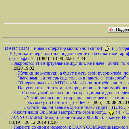
Подел
DANYCOM – новый оператор мобильной связи!
(+) (Горя
У Дэника теперь платное подключение на бесплатные тариф
(+)
<
ag28
> [1084] 13-08-2020 14:44
Закроются эти виртуальные жулики, не иначе - долги-то не
2020 19:02
Жулики не жулиуки, а будут иметь свой кусок хлеба, 
"вагонами", а теперь еще только в пакете с "танкером" и
"Операторы связи МТС и «Мегафон» потребовали от вир
Danycom известен тем, что предоставляет своим абонент
Откуда у мобильного оператора Даником долги перед
У мобильного оператора долгов скорее всего и нет
рассылку по базе мтс (-)
<
lev
> [806] 20-08-2020 
кстати, да. он ведь на хребте теле2 сидит (-)
(
URL
)
Любят наши ОпСоСы выстрелить себе в ногу...
(-)
<
DANYCOM.Mobile дарит абонентам 200 200 Гб в канун Нового
[1019] 26-12-2019 12:30
Перейти со своим номером к DANYCOM.Mobile можно в 5