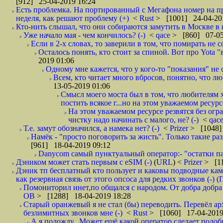
[912] 25-04-2019 16:24
Есть проблемка. На портированный с Мегафона номер на при
неделя, как решают проблему (+)
<
Rust
> [1001] 24-04-20
Кто-нить слышал, что они собираются замутить в Москве в к
Уже начало мая - чем кончилось? (-)
<
qace
> [860] 07-05
Если в 2-х словах, то заверили в том, что помирать не с
Осталось понять, кто стоит за спиной. Вот про Yota "
2019 01:06
Одному мне кажется, что у кого-то "показания" не с
Всем, кто читает много вбросов, понятно, что люб
13-05-2019 01:06
Смысл моего моста был в том, что любителям х
постить всякое г...но на этом уважаемом ресурсе.
На этом уважаемом ресурсе резвятся без огр
чистку надо начинать с малого, не? (-)
<
qac
Т.е. замут обозначился, а намека нет? (-)
<
Prizer
> [1048]
Намёк - "просто поговорить за жисть". Только такие ра
[961] 18-04-2019 09:12
Danycom самый пунктуальный оператор:- "остатки па
Дэником может стать первым с еSIM (-)
(
URL
) <
Prizer
> [11
Дэник тп бесплатный кто пользует и каковы подводные кам
как резервная связь от этого опсоса для редких звонков (-) (
Помониторил инет,по общался с народом. От добра добра 
ОВ
> [1288] 18-04-2019 18:28
Старый оранжевый я не стал (бы) переводить. Перевёл а
безлимитных звонков мне (-)
<
Rust
> [1060] 17-04-2019
А я подожду.. Может ещё какой оператор сделает подо