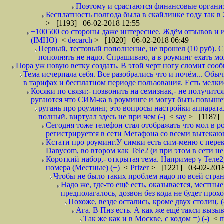
Поэтому и срастаются финансовые организа
Бесплатность полгода была в скайлинке году так в
> [1193] 06-02-2018 12:55
+100500 со стороны даже интереснее. Ждём отзывов и и
(IMHO)
<
decarch
> [1020] 06-02-2018 06:49
Первый, тестовый пополнение, не прошел (10 руб). Сд
пополнять не надо. Спрашиваю, а в роуминг ехать мо
Пора уж новую ветку создать. В этой черт ногу сломит сооб
Тема исчерпала себя. Все разобрались что и почём... О
в тарифах и бесплатном периоде пользования. Есть мелкие
Косяки по связи:- позвонить на семизнак,- не получится
ругаются что СИМ-ка в роуминге и могут быть повышен
ругань про роуминг, это вопросы настройки аппарата
полный. виртуал здесь не при чем (-)
<
say
> [1187] 
Сегодня тоже телефон стал отображать что мол в р
регистрируется в сети Мегафона со всеми вытекаю
Кстати про роуминг.У симки есть сим-меню с пере
Danycom, во втором как Tele2 (и при этом в сети не 
Короткий набор,- открытая тема. Например у Теле2
номера (Местные) (+)
<
Prizer
> [1221] 03-02-2018
Чтобы не было таких проблем надо по всей стране
Надо же, где-то ещё есть, оказывается, местны
предполагалось, дозвон без кода не будет проход
Похоже, везде остались, кроме двух столиц. 
Ага. В Пнз есть. А как же ещё такси вызыв
Так же как и в Москве, с кодом =) (-)
<
m