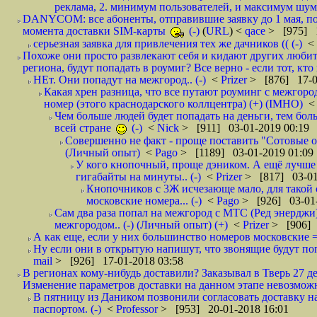
реклама, 2. минимум пользователей, и максимум шума.
DANYCOM: все абоненты, отправившие заявку до 1 мая, пол
момента доставки SIM-карты
(-)
(
URL
) <
qace
> [975] 1
серьезная заявка для привлечения тех же дачников (( (-)
<
Похоже они просто развлекают себя и кидают других любител
региона, будут попадать в роумиг? Все верно - если тот, кто вам звони 
НЕт. Они попадут на межгород.. (-)
<
Prizer
> [876] 17-0
Какая хрен разница, что все путают роуминг с межгор
номер (этого краснодарского коллцентра) (+) (IMHO)
Чем больше людей будет попадать на деньги, тем бо
всей стране
(-)
<
Nick
> [911] 03-01-2019 00:19
Совершенно не факт - проще поставить "Сотовые опе
(Личный опыт)
<
Pago
> [1189] 03-01-2019 01:09
У кого кнопочный, проще дэником. А ещё лучше 
гигабайты на минуты.. (-)
<
Prizer
> [817] 03-01
Кнопочников с 3Ж исчезающе мало, для такой 
московские номера... (-)
<
Pago
> [926] 03-01-
Сам два раза попал на межгород с МТС (Ред энерджи) 
межгородом.. (-) (Личный опыт) (+)
<
Prizer
> [906] 
А как еще, если у них большинство номеров московские =
Ну если они в открытую напишут, что звонящие будут поп
mail
> [926] 17-01-2018 03:58
В регионах кому-нибудь доставили? Заказывал в Тверь 27 де
Изменение параметров доставки на данном этапе невозможн
В пятницу из Даником позвонили согласовать доставку н
паспортом. (-)
<
Professor
> [953] 20-01-2018 16:01