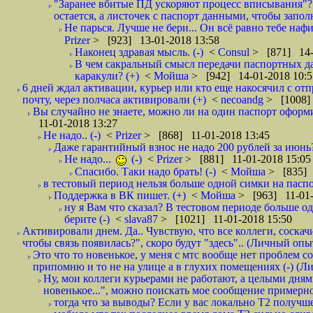
"Заранее вбитые ПД ускоряют процесс вписывания"?
остается, а листочек с паспорт данными, чтобы заполн
Не парься. Лучше не бери... Он всё равно тебе нафи
Prizer
> [923] 13-01-2018 13:58
Наконец здравая мысль. (-)
<
Consul
> [871] 14-
В чем сакральный смысл передачи паспортных да
каракули? (+)
<
Мойша
> [942] 14-01-2018 10:5
6 дней ждал активации, курьер или кто еще накосячил с от
почту, через полчаса активировали (+)
<
necoandg
> [1008]
Вы случайно не знаете, можно ли на один паспорт оформи
11-01-2018 13:27
Не надо.. (-)
<
Prizer
> [868] 11-01-2018 13:45
Даже гарантийный взнос не надо 200 рублей за июнь?
Не надо...
(-)
<
Prizer
> [881] 11-01-2018 15:05
Спасибо. Таки надо брать! (-)
<
Мойша
> [835] 
в тестовый период нельзя больше одной симки на паспор
Поддержка в ВК пишет. (+)
<
Мойша
> [963] 11-01-
ну я Вам что сказал? В тестовом периоде больше одн
берите (-)
<
slava87
> [1021] 11-01-2018 15:50
Активировали днем. Да.. Чувствую, что все коллеги, соска
чтобы связь появилась?", скоро будут "здесь".. (Личный опыт
Это что то новенькое, у меня с мтс вообще нет проблем с
припомню и то не на улице а в глухих помещениях (-) (
Ну, мои коллеги курьерами не работают, а целыми днями
новенькое...", можно поискать мое сообщение примерно 
тогда что за выводы? Если у вас локально Т2 получше