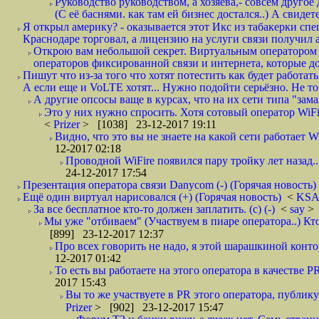
Руководство руководством, а хозяева,- совсем другое
(С её баснями. как там ей бизнес достался..) А свидет
Я открыл америку? - оказывается этот Икс из табакерки спе
Краснодаре торговал, а лицензию на услуги связи получил а
Открою вам небольшой секрет. Виртуальным оператором с
операторов фиксированной связи и интернета, которые до 
Пишут что из-за того что хотят потестить как будет работать
А если еще и VoLTE хотят... Нужно подойти серьёзно. Не то 
А другие опсосы ваще в курсах, что на их сети типа "зам
Это у них нужно спросить. Хотя сотовый оператор WiFire
<
Prizer
> [1038] 23-12-2017 19:11
Видно, что это вы не знаете на какой сети работает W
12-2017 02:18
Проводной WiFire появился пару тройку лет назад...
24-12-2017 17:54
Презентация оператора связи Danycom (-) (Горячая новость)
Ещё один виртуал нарисовался (+) (Горячая новость)
<
KS
За все бесплатное кто-то должен заплатить. (с) (-)
<
say
> 
Мы уже "отбиваем" (Участвуем в пиаре оператора..) Кт
[899] 23-12-2017 12:37
Про всех говорить не надо, я этой шарашкиной контор
12-2017 01:42
То есть вы работаете на этого оператора в качестве P
2017 15:43
Вы то же участвуете в PR этого оператора, публику
Prizer
> [902] 23-12-2017 15:47