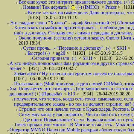
Все еще хуже: это интриги архангельского дилера. (+)
(
Номанн! Так держать!
(-) (IMHO)
<
Prizer
> [1011
Все не так как на самом деле: Даня подтвердил, чт
[1018] 18-05-2019 11:19
Это сладкое слово "Халява" - тариф Бесплатный (+) (Личны
Хотел взять на майские протестировать... в общем две не
идёт в доставку. Сегодня смс - симка передана в доставку.
Около полуночи (сегодня) оставил заявку. Около 10-ти у
2019 18:34
Сутки прочь... - "Передано в доставку". (-)
<
SKH
> 
Быстро! (-)
<
ag28
> [1193] 14-05-2019 23:15
Сегодня привезли. (-)
<
SKH
> [1038] 22-05-20
А кто нибудь пользовался data-роумингом в других странах?
Steuer
> [954] 26-04-2019 08:57
2р/мегабайт? Ну это если интернетом совсем не пользовать
[1001] 06-06-2019 17:00
Пользовались (Мой приятель, ездил с моей СИМкой, тогд
Хм. Получается, что симкарты Дэни можно хоть в газетных к
договором? (+) (Просьба)
<
b13
> [934] 26-04-2019 08:20
получается, что теперь, когда есть точки самовывоза, есл
предварительного заказа - но так не делают: странно, да? (
Странно что они начали точки с Краснодара, Ростова,
Сижу жду когда у нас появятся.. Чисто обкатать схему (-
Где они в Подмосковье? на ул. Барклая какой-то пункт
Точек продаж уже много... В Москве то же есть.. Можно на
Оператор MVNO Danycom Mobile раскрыл абонентскую базу.