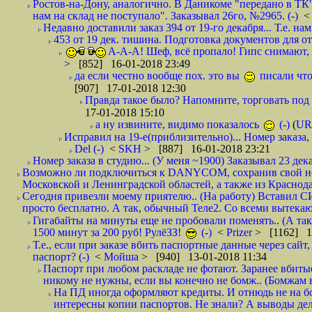
Ростов-на-Дону, аналогично. В Даникоме "передано в ТК"
нам на склад не поступало". Заказывал 26го, №2965. (-)
Недавно доставили заказ 394 от 19-го декабря... Т.е. нам
453 от 19 дек. тишина. Подготовка документов для от
А-А-А! Шеф, всё пропало! Гипс снимают, к
> [852] 16-01-2018 23:49
да если честно вообще пох. это вы
писали что
[907] 17-01-2018 12:30
Правда такое было? Напомните, торговать под
17-01-2018 15:10
а ну извините, видимо показалось
(-)
(
UR
Исправил на 19-е(приблизительно)... Номер заказа, 
Del (-)
<
SKH
> [887] 16-01-2018 23:21
Номер заказа в студию... (У меня ~1900) Заказывал 23 дека
Возможно ли подключиться к DANYCOM, сохранив свой номе
Московской и Ленинградской областей, а также из Краснода
Сегодня привезли моему приятелю.. (На работу) Вставил СИ
просто бесплатно. А так, обычный Теле2. Со всеми вытек
Гигабайты на минуты еще не пробовали поменять.. (А та
1500 минут за 200 руб! РулёЗЗ!
(-)
<
Prizer
> [1162] 1
Т.е., если при заказе вбить паспортные данные через сай
паспорт? (-)
<
Мойша
> [940] 13-01-2018 11:34
Паспорт при любом раскладе не фотают. Заранее вбит
никому не нужны, если вы конечно не бомж.. (Бомжам в
На ПД иногда оформляют кредиты. И отнюдь не на б
интересны копии паспортов. Не знали? А выводы дела