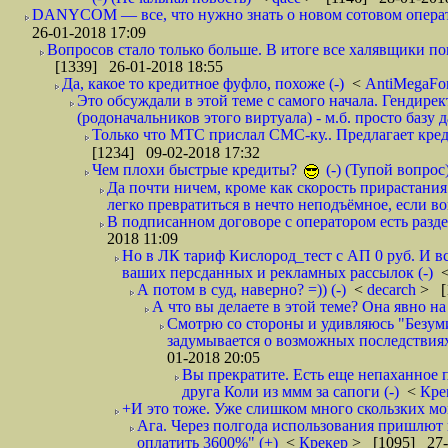
DANYCOM — все, что нужно знать о новом сотовом опера
26-01-2018 17:09
Вопросов стало только больше. В итоге все халявщики по
[1339] 26-01-2018 18:55
Да, какое то кредитное фуфло, похоже (-)
<
AntiMegaF
Это обсуждали в этой теме с самого начала. Гендире
(родоначальников этого виртуала) - м.б. просто базу 
Только что МТС прислал СМС-ку.. Предлагает кре
[1234] 09-02-2018 17:32
Чем плохи быстрые кредиты?
(-) (Тупой вопрос
Да почти ничем, кроме как скорость прирастани
легко превратиться в нечто неподъёмное, если вов
В подписанном договоре с оператором есть разде
2018 11:09
Но в ЛК тариф Кислород_тест с АП 0 руб. И вс
ваших персданных и рекламных рассылок (-)
А потом в суд, наверно? =)) (-)
<
decarch
> [
А что вы делаете в этой теме? Она явно на д
Смотрю со стороны и удивляюсь "Безумию
задумывается о возможных последствия
01-2018 20:05
Вы прекратите. Есть еще непаханное 
друга Коли из ммм за сапоги (-)
<
Кре
+И это тоже. Уже слишком много скользких мо
Ага. Через полгода использования пришлют п
оплатить 3600%" (+)
<
Крекер
> [1095] 27-