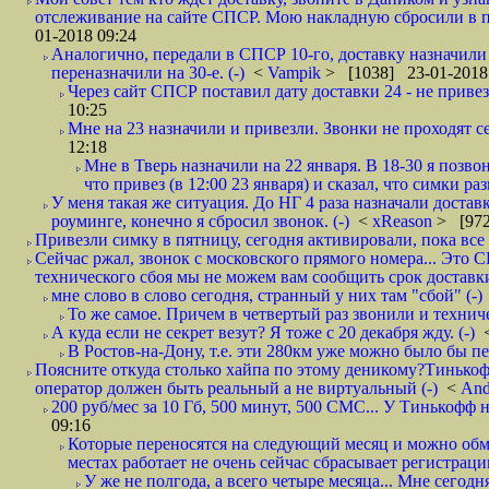
отслеживание на сайте СПСР. Мою накладную сбросили в п
01-2018 09:24
Аналогично, передали в СПСР 10-го, доставку назначили н
переназначили на 30-е. (-)
<
Vampik
> [1038] 23-01-2018
Через сайт СПСР поставил дату доставки 24 - не привезл
10:25
Мне на 23 назначили и привезли. Звонки не проходят 
12:18
Мне в Тверь назначили на 22 января. В 18-30 я позво
что привез (в 12:00 23 января) и сказал, что симки раз
У меня такая же ситуация. До НГ 4 раза назначали доставк
роуминге, конечно я сбросил звонок. (-)
<
xReason
> [972
Привезли симку в пятницу, сегодня активировали, пока все 
Сейчас ржал, звонок с московского прямого номера... Это С
технического сбоя мы не можем вам сообщить срок доставки
мне слово в слово сегодня, странный у них там "сбой" (-)
То же самое. Причем в четвертый раз звонили и техниче
А куда если не секрет везут? Я тоже с 20 декабря жду. (-)
В Ростов-на-Дону, т.е. эти 280км уже можно было бы пеш
Поясните откуда столько хайпа по этому деникому?Тинькоф
оператор должен быть реальный а не виртуальный (-)
<
And
200 руб/мес за 10 Гб, 500 минут, 500 СМС... У Тинькофф не
09:16
Которые переносятся на следующий месяц и можно обмен
местах работает не очень сейчас сбрасывает регистрацию
У же не полгода, а всего четыре месяца... Мне сегод