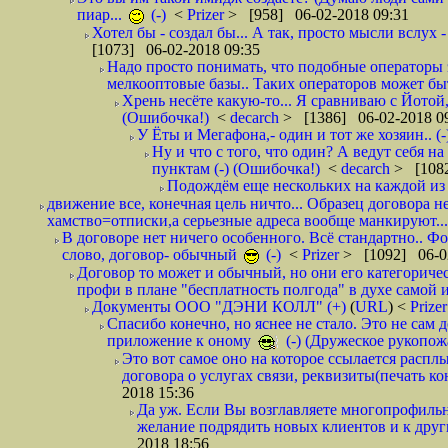
пиар...
(-)
<
Prizer
> [958] 06-02-2018 09:31
Хотел бы - создал бы... А так, просто мысли вслух 
[1073] 06-02-2018 09:35
Надо просто понимать, что подобные операторы 
мелкооптовые базы.. Таких операторов может быт
Хрень несёте какую-то... Я сравниваю с Йотой
(Ошибочка!)
<
decarch
> [1386] 06-02-2018 0
У Ёты и Мегафона,- один и тот же хозяин.. (-
Ну и что с того, что один? А ведут себя 
пунктам (-) (Ошибочка!)
<
decarch
> [1082
Подождём еще нескольких на каждой из 
движение все, конечная цель ничто... Образец договора н
хамство=отписки,а серьезные адреса вообще манкируют...
В договоре нет ничего особенного. Всё стандартно.. Фот
слово, договор- обычный
(-)
<
Prizer
> [1092] 06-0
Договор то может и обычный, но они его категоричес
профи в плане "бесплатность полгода" в духе самой 
Документы ООО "ДЭНИ КОЛЛ" (+)
(
URL
) <
Prize
Спасибо конечно, но яснее не стало. Это не сам
приложение к оному
(-) (Дружеское рукопож
Это вот самое оно на которое ссылается распл
договора о услугах связи, реквизиты(печать ко
2018 15:36
Да уж. Если Вы возглавляете многопрофиль
желание подрядить новых клиентов и к други
2018 18:56