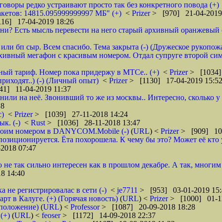
зговоры редко устраивают просто так без конкретного повода (+)
кетов: 14815.095999999997 МБ" (+)
<
Prizer
> [970] 21-04-2019
16] 17-04-2019 18:26
и? Есть мысль перевести на него старый архивный оранжевый от 
или бп сыр. Всем спасибо. Тема закрыта (-) (Дружеское рукопож
рхивный мегафон с красивым номером. Отдал супруге второй сим
бный тариф. Номер пока придержу в МТСе.. (+)
<
Prizer
> [1034]
риходят..) (-) (Личный опыт)
<
Prizer
> [1130] 17-04-2019 15:5
41] 11-04-2019 11:37
нили на неё. Звонивший то же из москвы.. Интересно, сколько 
18
с)
<
Prizer
> [1039] 27-11-2018 14:24
к. (-)
<
Rust
> [1036] 28-11-2018 13:47
 своим номером в DANYCOM.Mobile (-)
(
URL
) <
Prizer
> [909] 10-
зиционируется. Ёта похорошела. К чему бы это? Может её кто 
2018 07:47
о не так сильно интересен как в прошлом декабре. А так, многим
8 14:40
а не регистрировалас в сети (-)
<
je7711
> [953] 03-01-2019 15:
 в Калуге. (+) (Горячая новость)
(
URL
) <
Prizer
> [1000] 01-1
дположение)
(
URL
) <
Professor
> [1087] 20-09-2018 18:28
(+)
(
URL
) <
feoser
> [1172] 14-09-2018 22:37