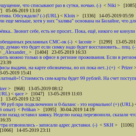
щущение, что списывают раз в сутки, ночью. (-)
<
Niki
> [1085]
] 05-06-2019 13:10
тива. Обсуждали? (-)
(
URL
) <
Kloin
> [1336] 14-05-2019 05:59
ще меньше, хотя у них "халява" основана на Билайне, что для м
вка.. Звонит себе, есть не просит.. Пока, ещё, никого не кинули
го обещанных рекламных СМС-ок (-)
<
lacoste
> [1299] 13-05-201
 думаю что будет если симку надо будет восстановить... ппц. (-
<
_Alexander_
> [1404] 23-05-2019 16:33
ановить можно только в офисе в регионе проживания. Если в реги
23:39
фисы выдачи, на карте обозначены, но их пока нет..) (+)
<
Prizer
-05-2019 15:41
латный»! Стоимость сим-карты будет 99 рублей. На счет поступи
izer
> [968] 13-05-2019 08:12
URL
) <
qace
> [1047] 13-05-2019 11:03
] 13-05-2019 12:32
о 99 руб при подключении и 0-баланс - это нормально! (+)
(
URL
)
й опыт)
<
Pelikan
> [1095] 30-04-2019 14:19
ели назад оставил заявку. Неделю назад перезвонили, сказали что
16:35
тра отзвонились - записали адрес доставки. (-)
<
SKH
> [1106] 
[1066] 14-05-2019 23:11