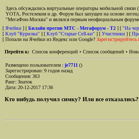
Здесь обсуждались виртуальные операторы мобильной свя
YOTA, Ростелеком и др. Форум был запущен на основе легенд
"МегаФон-Москва" и являлся первым неофициальным форумом 
[
Ячейки
] [
Билайн против МТС - Мегафорум - T2
]
[
"На чер
[
Клуб "Курилка"
] [
Клуб "Старые Сell-ки"
] [
Участники
] [
Пр
[ Попали на Ячейки из Яндекс или Google?
Зарегистрируйтесь 
Перейти к:
Список конференций
•
Список сообщений
•
Нова
Размещено пользователем :
je7711
()
Зарегистрирован: 9 годов назад
Сообщения: 363
Ранг: Знаток
Дата: 20-12-2017 17:36
Кто нибудь получил симку? Или все отказались? 