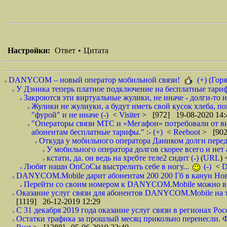
Настройки:
Ответ
•
Цитата
DANYCOM – новый оператор мобильной связи!
(+) (Горя
У Дэника теперь платное подключение на бесплатные тарифы
Закроются эти виртуальные жулики, не иначе - долги-то не
Жулики не жулиуки, а будут иметь свой кусок хлеба, п
"фурой" и не иначе (-)
<
Visiter
> [972] 19-08-2020 14:
"Операторы связи МТС и «Мегафон» потребовали от вир
абонентам бесплатные тарифы." :- (+)
<
Reeboot
> [902
Откуда у мобильного оператора Даником долги перед
У мобильного оператора долгов скорее всего и нет 
кстати, да. он ведь на хребте теле2 сидит (-)
(
URL
)
Любят наши ОпСоСы выстрелить себе в ногу...
(-)
<
DANYCOM.Mobile дарит абонентам 200 200 Гб в канун Нового
Перейти со своим номером к DANYCOM.Mobile можно в 5
Оказание услуг связи для абонентов DANYCOM.Mobile на те
[1119] 26-12-2019 12:29
С 31 декабря 2019 года оказание услуг связи в регионах Росс
Остатки трафика за прошлый месяц прикольно перенесли. Фа