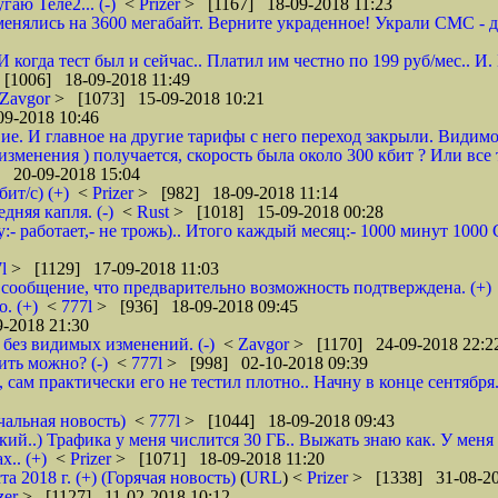
гаю Теле2... (-)
<
Prizer
> [1167] 18-09-2018 11:23
енялись на 3600 мегабайт. Верните украденное! Украли СМС - доб
 И когда тест был и сейчас.. Платил им честно по 199 руб/мес..
[1006] 18-09-2018 11:49
Zavgor
> [1073] 15-09-2018 10:21
9-2018 10:46
ие. И главное на другие тарифы с него переход закрыли. Видимо
менения ) получается, скорость была около 300 кбит ? Или все 
 20-09-2018 15:04
ит/с) (+)
<
Prizer
> [982] 18-09-2018 11:14
няя капля. (-)
<
Rust
> [1018] 15-09-2018 00:28
:- работает,- не трожь).. Итого каждый месяц:- 1000 минут 100
7l
> [1129] 17-09-2018 11:03
сообщение, что предварительно возможность подтверждена. (+)
. (+)
<
777l
> [936] 18-09-2018 09:45
-2018 21:30
без видимых изменений. (-)
<
Zavgor
> [1170] 24-09-2018 22:2
ить можно? (-)
<
777l
> [998] 02-10-2018 09:39
, сам практически его не тестил плотно.. Начну в конце сентября
чальная новость)
<
777l
> [1044] 18-09-2018 09:43
кий..) Трафика у меня числится 30 ГБ.. Выжать знаю как. У меня
.. (+)
<
Prizer
> [1071] 18-09-2018 11:20
2018 г. (+) (Горячая новость)
(
URL
) <
Prizer
> [1338] 31-08-20
zer
> [1127] 11-02-2018 10:12