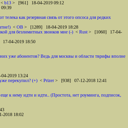
<
b13
> [961] 18-04-2019 09:12
 09:39
телека как резервная связь от этого опсоса для редких
атие!)
<
ОВ
> [1289] 18-04-2019 18:28
кой для безлимитных звонков мне (-)
<
Rust
> [1060] 17-04-
 17-04-2019 18:50
2
у них уже абонентов? Ведь для москвы и области тврифы вполне
04-2019 13:24
уже перекупил? (+)
<
Prizer
> [938] 07-12-2018 12:41
 еще к нему идти и идти.. (Простота, нет роуминга, подписок,
43
1-2018 18:02