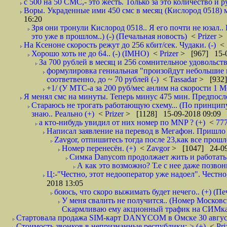
с 500 на 50 СМС,- это жесть. Только за это количество и ру
Воры. Украденные ими 450 смс в месяц (Кислород 0518) м
16:20
Зря они тронули Кислород 0518.. Я его почти не юзал..
это уже в прошлом..) (-) (Печальная новость)
<
Prizer
> 
На Ксеноне скорость режут до 256 кбит/сек. Чудаки. (-)
<
Хорошо хоть не до 64.. (-) (IMHO)
<
Prizer
> [967] 15-0
За 700 рублей в месяц и 256 сомнительное удовольств
формулировка гениальная "произойдут небольшие из
соответвенно, до ~ 70 рублей (-)
<
Tassadar
> [932]
+1/ (У МТС-а за 200 руб/мес анлим на скорости 1 Мб
Я менял смс на минуты. Теперь минус 475 мин. Предпослед
Стараюсь не трогать работающую схему... (По принципу
знаю.. Реально (+)
<
Prizer
> [1128] 15-09-2018 09:09
а кто-нибудь увидил от них номер по MNP ? (+)
<
77
Написал заявление на перевод в Мегафон. Пришло 
Zavgor, отпишитесь тогда после 23,как все прошло
Номер перенесён. (+)
<
Zavgor
> [1047] 24-09
Симка Danycom продолжает жить и работать 
А как это возможно? Т.е с нее даже позвон
Ц:-"Честно, этот недооператор уже надоел". Честно
2018 13:05
боюсь, что скоро выжимать будет нечего.. (+) (Пе
У меня свалить не получится.. (Номер Московс
Скармливаю ему акционный трафик на СИМках
Стартовала продажа SIM-карт DANYCOM в Омске 30 августа 
Стоимость звонков в непризнанные республики:-> (+)
<
Pri