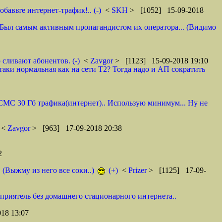
авьте интернет-трафик!.. (-)
<
SKH
> [1052] 15-09-2018
 И. Был самым активным пропагандистом их оператора... (Видимо
 сливают абонентов. (-)
<
Zavgor
> [1123] 15-09-2018 19:10
таки нормальная как на сети Т2? Тогда надо и АП сократить
0 СМС 30 Гб трафика(интернет).. Использую минимум... Ну не
<
Zavgor
> [963] 17-09-2018 20:38
2
. (Выжму из него все соки..)
(+)
<
Prizer
> [1125] 17-09-
 приятель без домашнего стационарного интернета..
18 13:07