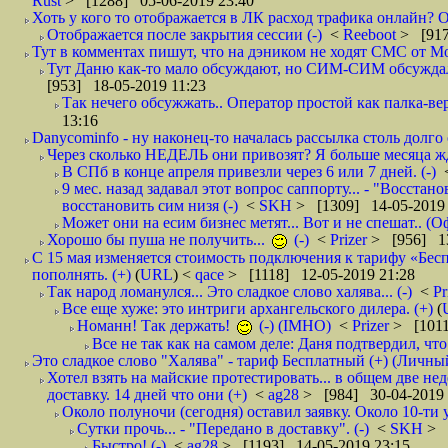
Rust
> [1288] 05-06-2019 23:40
Хоть у кого то отображается в ЛК расход трафика онлайн? О
Отображается после закрытия сессии (-)
<
Reeboot
> [917
Тут в комментах пишут, что на дэником не ходят СМС от Мо
Тут Даню как-то мало обсуждают, но СИМ-СИМ обсуждали е
[953] 18-05-2019 11:23
Так нечего обсужжать.. Оператор простой как палка-верё
13:16
Danycominfo - ну наконец-то началась рассылка столь дол
Через сколько НЕДЕЛЬ они привозят? Я больше месяца жду,
В СПб в конце апреля привезли через 6 или 7 дней. (-)
9 мес. назад задавал этот вопрос саппорту... - "Восст
восстановить сим низя (-)
<
SKH
> [1309] 14-05-2019 
Может они на есим бизнес метят... Вот и не спешат.. (О
Хорошо бы пуша не получить...
(-)
<
Prizer
> [956] 13
С 15 мая изменяется стоимость подключения к тарифу «Бесп
пополнять. (+)
(
URL
) <
qace
> [1118] 12-05-2019 21:28
Так народ ломанулся... Это сладкое слово халява... (-)
<
Pr
Все еще хуже: это интриги архангельского дилера. (+)
(
Номанн! Так держать!
(-) (IMHO)
<
Prizer
> [1011
Все не так как на самом деле: Даня подтвердил, чт
Это сладкое слово "Халява" - тариф Бесплатный (+) (Личны
Хотел взять на майские протестировать... в общем две нед
доставку. 14 дней что они (+)
<
ag28
> [984] 30-04-2019 
Около полуночи (сегодня) оставил заявку. Около 10-ти у
Сутки прочь... - "Передано в доставку". (-)
<
SKH
> 
Быстро! (-)
<
ag28
> [1193] 14-05-2019 23:15