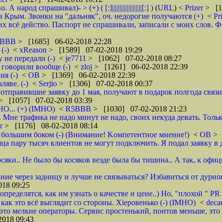
д спрашивал)- > (+) ( [:]||||||||||||||||||||[:] )
(
URL
) <
Prizer
> [1
 Крым. Звонки на "дальняк", оч. недорогие получаются (+)
<
Pr
 всё действо. Паспорт не спрашивали, записали с моих слов. Фото 
5BBB
> [1685] 06-02-2018 22:28
(-)
<
xReason
> [1589] 07-02-2018 19:29
 не передали (-)
<
je7711
> [1062] 07-02-2018 08:27
 говорили вообще (-)
<
zloj
> [1261] 06-02-2018 22:39
я (-)
<
ОВ
> [1369] 06-02-2018 22:39
яве. (-)
<
Serjio
> [1306] 07-02-2018 00:37
отправившие заявку до 1 мая, получают в подарок полгода связ
> [1057] 07-02-2018 03:39
НО... (+) (IMHO)
<
R5BBB
> [1030] 07-02-2018 21:23
 Мне трафика не надо минут не надо, своих некуда девать. Толь
er
> [1176] 08-02-2018 08:14
 большим боком (-) (Внимание! Kомпетентное мнение!)
<
ОВ
> 
яца пару тысяч клиентов не могут подключить. Я подал заявку в 
осяки.. Не было бы косяков везде была бы тишина.. А так, к офи
ие через задницу и лучше не связываться? Избавиться от дурног
18 09:25
ределятся, как им узнать о качестве и цене..) Но, "плохой " PR 
- как это всё выглядит со стороны. Хieровенько (-) (IMHO)
<
deca
это мелкие операторы. Сервис простенький, понтов меньше, это 
018 09:43