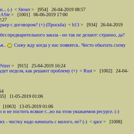
.. (-)
<
Steuer
> [954] 26-04-2019 08:57
<
ASte
> [1001] 06-06-2019 17:00
2:27
рьер с договором? (+) (Просьба)
<
b13
> [934] 26-04-2019
ез предварительного заказа - но так не делают: странно, да?
я..
Сижу жду когда у нас появятся.. Чисто обкатать схему
Prizer
> [915] 25-04-2019 16:24
удет неделя, как решают проблему (+)
<
Rust
> [1002] 24-04-
54
65] 11-05-2019 01:06
 [1063] 13-05-2019 01:06
 не постить всякое г...но на этом уважаемом ресурсе. (-)
 - чистку надо начинать с малого, не? (-)
<
qace
> [1008]