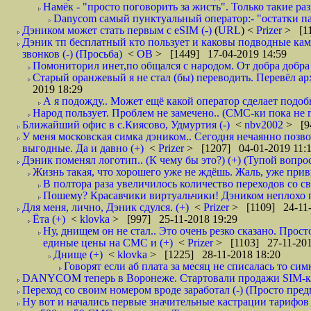
Намёк - "просто поговорить за жисть". Только такие ра
Danycom самый пунктуальный оператор:- "остатки па
Дэником может стать первым с еSIM (-)
(
URL
) <
Prizer
> [11
Дэник тп бесплатный кто пользует и каковы подводные камн
звонков (-) (Просьба)
<
ОВ
> [1449] 17-04-2019 14:59
Помониторил инет,по общался с народом. От добра добра 
Старый оранжевый я не стал (бы) переводить. Перевёл а
2019 18:29
А я подожду.. Может ещё какой оператор сделает подо
Народ пользует. Проблем не замечено.. (СМС-ки пока не п
Ближайший офис в с.Киясово, Удмуртия (-)
<
nbv2002
> [9
У меня московская симка дэником.. Сегодня нечаянно позво
выгодные. Да и давно (+)
<
Prizer
> [1207] 04-01-2019 11:
Дэник поменял логотип.. (К чему бы это?) (+) (Тупой вопро
Жизнь такая, что хорошего уже не ждёшь. Жаль, уже привы
В полтора раза увеличилось количество переходов со
Пошему? Красавчики виртуальчики! Дэником неплохо по
Для меня, лично, Дэник сдулся. (+)
<
Prizer
> [1109] 24-11-
Ёта (+)
<
klovka
> [997] 25-11-2018 19:29
Ну, днищем он не стал.. Это очень резко сказано. Прост
единые цены на СМС и (+)
<
Prizer
> [1103] 27-11-201
Днище (+)
<
klovka
> [1225] 28-11-2018 18:20
Говорят если аб плата за месяц не списалась то симк
DANYCOM теперь в Воронеже. Стартовали продажи SIM-карт
Переход со своим номером вроде заработал (-) (Просто пре
Ну вот и начались первые значительные кастрации тарифов 