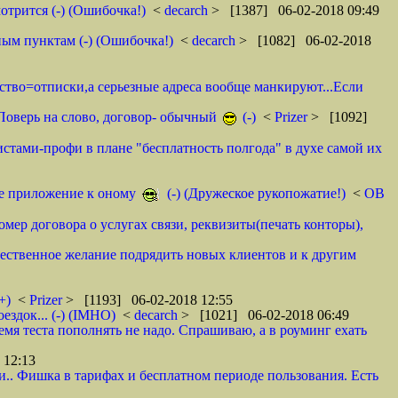
отрится (-) (Ошибочка!)
<
decarch
> [1387] 06-02-2018 09:49
ным пунктам (-) (Ошибочка!)
<
decarch
> [1082] 06-02-2018
мство=отписки,а серьезные адреса вообще манкируют...Если
. Поверь на слово, договор- обычный
(-)
<
Prizer
> [1092]
истами-профи в плане "бесплатность полгода" в духе самой их
тое приложение к оному
(-) (Дружеское рукопожатие!)
<
ОВ
омер договора о услугах связи, реквизиты(печать конторы),
ественное желание подрядить новых клиентов и к другим
+)
<
Prizer
> [1193] 06-02-2018 12:55
здок... (-) (IMHO)
<
decarch
> [1021] 06-02-2018 06:49
емя теста пополнять не надо. Спрашиваю, а в роуминг ехать
 12:13
и.. Фишка в тарифах и бесплатном периоде пользования. Есть