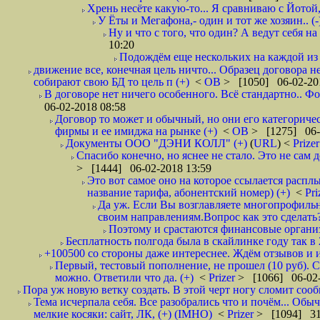
Хрень несёте какую-то... Я сравниваю с Йотой
У Ёты и Мегафона,- один и тот же хозяин.. (-
Ну и что с того, что один? А ведут себя 
10:20
Подождём еще нескольких на каждой из 
движение все, конечная цель ничто... Образец договора 
собирают свою БД то цель п (+)
<
ОВ
> [1050] 06-02-20
В договоре нет ничего особенного. Всё стандартно.. Фо
06-02-2018 08:58
Договор то может и обычный, но они его категоричес
фирмы и ее имиджа на рынке (+)
<
ОВ
> [1275] 06-
Документы ООО "ДЭНИ КОЛЛ" (+)
(
URL
) <
Prize
Спасибо конечно, но яснее не стало. Это не сам
> [1444] 06-02-2018 13:59
Это вот самое оно на которое ссылается расплы
название тарифа, абонентский номер) (+)
<
Pri
Да уж. Если Вы возглавляете многопрофильн
своим направлениям.Вопрос как это сделать?
Поэтому и срастаются финансовые организа
Бесплатность полгода была в скайлинке году так в
+100500 со стороны даже интереснее. Ждём отзывов и и
Первый, тестовый пополнение, не прошел (10 руб). С
можно. Ответили что да. (+)
<
Prizer
> [1066] 06-02-
Пора уж новую ветку создать. В этой черт ногу сломит сооб
Тема исчерпала себя. Все разобрались что и почём... Об
мелкие косяки: сайт, ЛК, (+) (IMHO)
<
Prizer
> [1094] 31