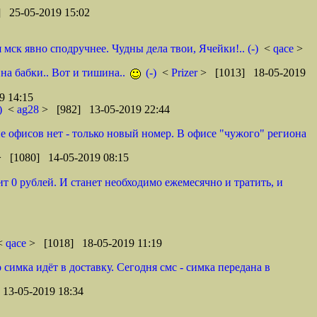
 25-05-2019 15:02
ск явно сподручнее. Чудны дела твои, Ячейки!.. (-)
<
qace
>
 на бабки.. Вот и тишина..
(-)
<
Prizer
> [1013] 18-05-2019
9 14:15
)
<
ag28
> [982] 13-05-2019 22:44
оне офисов нет - только новый номер. В офисе "чужого" региона
> [1080] 14-05-2019 08:15
т 0 рублей. И станет необходимо ежемесячно и тратить, и
 <
qace
> [1018] 18-05-2019 11:19
 симка идёт в доставку. Сегодня смс - симка передана в
13-05-2019 18:34