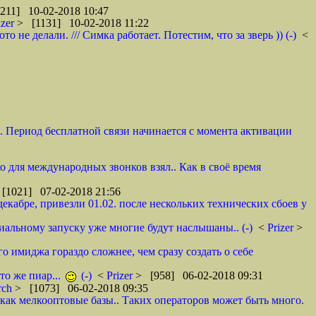
211] 10-02-2018 10:47
izer
> [1131] 10-02-2018 11:22
не делали. /// Симка работает. Потестим, что за зверь )) (-)
<
и. Период бесплатной связи начинается с момента активации
ко для международных звонков взял.. Как в своё время
[1021] 07-02-2018 21:56
декабре, привезли 01.02. после нескольких технических сбоев у
циальному запуску уже многие будут наслышаны.. (-)
<
Prizer
>
о имиджа гораздо сложнее, чем сразу создать о себе
то же пиар...
(-)
<
Prizer
> [958] 06-02-2018 09:31
rch
> [1073] 06-02-2018 09:35
как мелкооптовые базы.. Таких операторов может быть много.