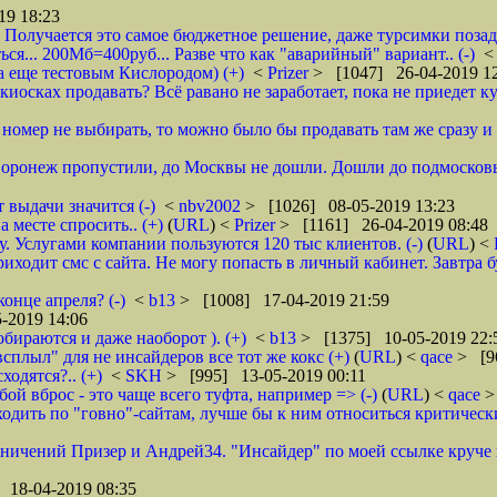
19 18:23
 Получается это самое бюджетное решение, даже турсимки позади.
ся... 200Мб=400руб... Разве что как "аварийный" вариант.. (-)
а еще тестовым Кислородом) (+)
<
Prizer
> [1047] 26-04-2019 1
иосках продавать? Всё равано не заработает, пока не приедет ку
и номер не выбирать, то можно было бы продавать там же сразу и б
 Воронеж пропустили, до Москвы не дошли. Дошли до подмосковь
 выдачи значится (-)
<
nbv2002
> [1026] 08-05-2019 13:23
 месте спросить.. (+)
(
URL
) <
Prizer
> [1161] 26-04-2019 08:48
 Услугами компании пользуются 120 тыс клиентов. (-)
(
URL
) <
ходит смс с сайта. Не могу попасть в личный кабинет. Завтра б
онце апреля? (-)
<
b13
> [1008] 17-04-2019 21:59
-2019 14:06
обираются и даже наоборот ). (+)
<
b13
> [1375] 10-05-2019 22:
всплыл" для не инсайдеров все тот же кокс (+)
(
URL
) <
qace
> [9
ходятся?.. (+)
<
SKH
> [995] 13-05-2019 00:11
ой вброс - это чаще всего туфта, например => (-)
(
URL
) <
qace
>
дить по "говно"-сайтам, лучше бы к ним относиться критически и
аничений Призер и Андрей34. "Инсайдер" по моей ссылке круче их
 18-04-2019 08:35