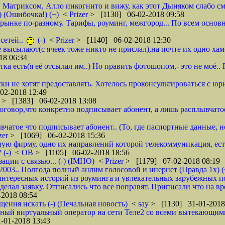
, Матриксом, Алло инкогнито и вижу, как этот Дыняком слабо см
) (Ошибочка!) (+)
<
Prizer
> [1130] 06-02-2018 09:58
на рынке по-разному. Тарифы, роуминг, межгород... По всем основ
сетей..
(-)
<
Prizer
> [1140] 06-02-2018 12:30
не высылают(с ячеек тоже никто не прислал),на почте их одно ха
18 06:34
тка есть(я её отсылал им..) Но править фотошопом,- это не моё.
ки не хотят предоставлять. Хотелось проконсультироваться с юр
02-2018 12:49
r
> [1383] 06-02-2018 13:08
 договор,что конкретно подписывает абонент, а лишь расплывча
вчатое что подписывает абонент.. (То, где паспортные данные, н
zer
> [1069] 06-02-2018 15:36
ую фирму, одно их направлений которой телекоммуникация, ест
 (-)
<
ОВ
> [1105] 06-02-2018 18:56
ции с связью... (-) (IMHO)
<
Prizer
> [1179] 07-02-2018 08:19
 2003.. Полгода полный анлим голосовой и инернет (Правда 1х) (
нтересных историй из роуминга и увлекательных зарубежных пое
делал заявку. Отписались что все поправят. Приписали что на вр
2018 08:54
щения искать (-) (Печальная новость)
<
say
> [1130] 31-01-2018
ычный виртуальный оператор на сети Теле2 со всеми вытекающим
-01-2018 13:43