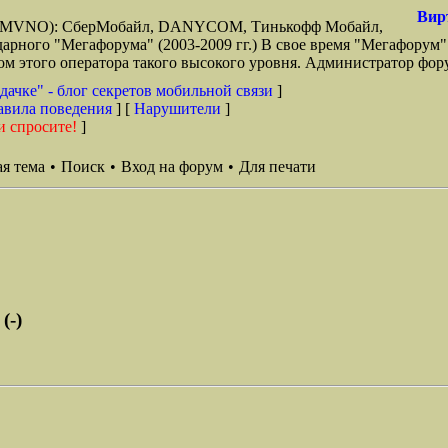
Вир
зи (MVNO): СберМобайл, DANYCOM, Тинькофф Мобайл,
арного "Мегафорума" (2003-2009 гг.) В свое время "Мегафорум"
этого оператора такого высокого уровня. Администратор фору
дачке" - блог секретов мобильной связи
]
авила поведения
] [
Нарушители
]
и спросите!
]
я тема
•
Поиск
•
Вход на форум
•
Для печати
(-)