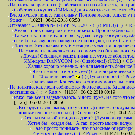
Нашлось на просторах..(Собственно и на сайте есть, но криво. А наро
Собственно купить СИМ-ку Дэникома здесь и отвезти её в
Вчера курьер привёз таки симку. Полтора месяца заняло у них
Steuer
> [1022] 08-02-2018 06:58
Отказался... Заявка № 371 от 19.12.2017 (+) (IMHO) (+)
<
R
Аналогично, симку так и не привезли. Просто забил болт. 
Та же ситуация кинули первых, даже в курьерскую службу
если бы халяву полугодовую не пообещали, о них бы и не
Логично. Хотя халява там 6 месяцев с момента подключени
Не с момента подключения, а с момента объявления о хал
Друзья! Обращаем ваше внимание, что все абоненты, 
SIM-карты DANYCOM. (-) (Ошибочка!)
(
URL
) <
ОВ
Халява хорошо конечно, но для меня есть большое 
Что страшного в этом сне? (Я лично развлекаюсь.
ТП"Звони дешевле"
(-) (Тупой вопрос)
<
Priz
Однозначно. Копеечная экономия может вылезти
Не понятно, как люди собираются бизнес делать. За два мес
доставщика. (+)
<
Rust
> [1106] 06-02-2018 00:19
имхо, так все и задумывалось. Много шума. Из того что к
[1125] 06-02-2018 08:56
Все будут наслышаны, что у этого Дынякома обслуживан
положительные отзывы (-)
<
decarch
> [1277] 06-02-20
Это вы им такой имидж создаете? (Думаю люди сами оп
Хотел бы - создал бы... А так, просто мысли вслух 
Надо просто понимать, что подобные операторы 
И в этом их фишка. (+)
<
Prizer
> [1347] 06-02-2