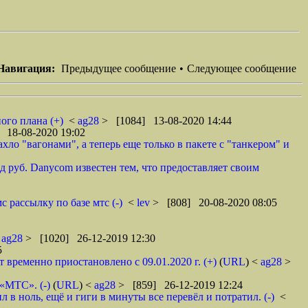
Навигация:
Предыдущее сообщение
•
Следующее сообщение
ого плана (+)
<
ag28
> [1084] 13-08-2020 14:44
 18-08-2020 19:02
ло "вагонами", а теперь еще только в пакете с "танкером" и
 руб. Danycom известен тем, что предоставляет своим
 рассылку по базе мтс (-)
<
lev
> [808] 20-08-2020 08:05
<
ag28
> [1020] 26-12-2019 12:30
5
ременно приостановлено с 09.01.2020 г. (+)
(
URL
) <
ag28
>
 «МТС». (-)
(
URL
) <
ag28
> [859] 26-12-2019 12:24
в ноль, ещё и гиги в минуты все перевёл и потратил. (-)
<