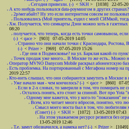
Сегодня привезли. (-)
<
SKH
> [1038] 22-05-20
А кто нибудь пользовался data-роумингом в других странах?
2р/мегабайт? Ну это если интернетом совсем не пользовать
Пользовались (Мой приятель, ездил с моей СИМкой, тогд
Хм. Получается, что симкарты Дэни можно хоть в газетных к
08:20
получается, что теперь, когда есть точки самовывоза, есл
(-)
<
qace
> [903] 07-05-2019 14:05
Странно что они начали точки с Краснодара, Ростова,
(-)
<
Prizer
> [969] 07-05-2019 15:26
Где они в Подмосковье? на ул. Барклая какой-то пункт
Точек продаж уже много... В Москве то же есть.. Можно на
Оператор MVNO Danycom Mobile раскрыл абонентскую базу.
Есть проблемка. На портированный с Мегафона номер на при
2019 22:57
Кто-нить слышал, что они собираются замутить в Москве в к
Уже начало мая - чем кончилось? (-)
<
qace
> [860] 07-05
Если в 2-х словах, то заверили в том, что помирать не с
Осталось понять, кто стоит за спиной. Вот про Yota "
Одному мне кажется, что у кого-то "показания" не с
Всем, кто читает много вбросов, понятно, что люб
Смысл моего моста был в том, что любителям хо
(Совет) (-)
<
SKH
> [1072] 13-05-2019 07:43
На этом уважаемом ресурсе резвятся без огр
13-05-2019 12:46
Т.е. замут обозначился, а намека нет? (-)
<
Prizer
> [1049]