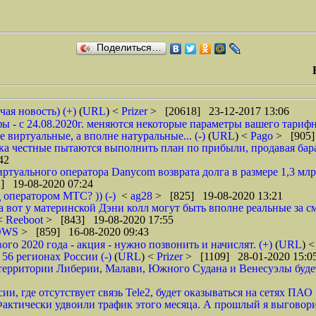
Поделиться…
чая новость) (+)
(
URL
) <
Prizer
> [20618] 23-12-2017 13:06
 - с 24.08.2020г. меняются некоторые параметры вашего тарифн
 виртуальные, а вполне натуральные... (-)
(
URL
) <
Pago
> [905]
ока честные пытаются выполнить план по прибыли, продавая барах
42
туального оператора Danycom возврата долга в размере 1,3 млрд
] 19-08-2020 07:24
 оператором МТС? )) (-)
<
ag28
> [825] 19-08-2020 13:21
а вот у материнской Дэни колл могут быть вполне реальные за смс
 <
Reeboot
> [843] 19-08-2020 17:55
DWS
> [859] 16-08-2020 09:43
 2020 года - акция - нужно позвонить и начислят. (+)
(
URL
) 
6 регионах России (-)
(
URL
) <
Prizer
> [1109] 28-01-2020 15:0
рритории Либерии, Малави, Южного Судана и Венесуэлы будет в
ии, где отсутствует связь Tele2, будет оказываться на сетях ПАО
ктически удвоили трафик этого месяца. А прошлый я выговорил 