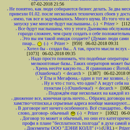
07-02-2018 21:56
Не понятно, как люди собираются бизнес делать. За два мес
привезли 01.02. после нескольких технических сбоев у дост
имхо, так все и задумывалось. Много шума. Из того что к
запуску уже многие будут наслышаны.. (-)
<
Prizer
> [112
Все будут наслышаны, что у этого Дынякома обслужива
гораздо сложнее, чем сразу создать о себе положительн
Это вы им такой имидж создаете? (Думаю люди сами оп
пиар...
(-)
<
Prizer
> [959] 06-02-2018 09:31
Хотел бы - создал бы... А так, просто мысли вслух 
[1073] 06-02-2018 09:35
Надо просто понимать, что подобные операторы 
мелкооптовые базы.. Таких операторов может быт
Хрень несёте какую-то... Я сравниваю с Йотой
(Ошибочка!)
<
decarch
> [1387] 06-02-2018 0
У Ёты и Мегафона,- один и тот же хозяин.. (-
Ну и что с того, что один? А ведут себя 
пунктам (-) (Ошибочка!)
<
decarch
> [1082
Подождём еще нескольких на каждой из 
движение все, конечная цель ничто... Образец договора н
хамство=отписки,а серьезные адреса вообще манкируют...
В договоре нет ничего особенного. Всё стандартно.. Фот
слово, договор- обычный
(-)
<
Prizer
> [1092] 06-0
Договор то может и обычный, но они его категоричес
профи в плане "бесплатность полгода" в духе самой 
Документы ООО "ДЭНИ КОЛЛ" (+)
(
URL
) <
Prize