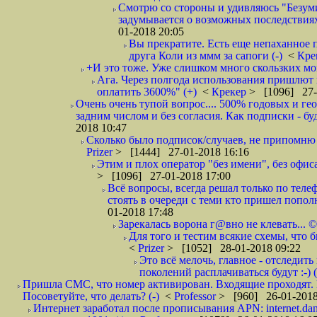
Смотрю со стороны и удивляюсь "Безумию
задумывается о возможных последствия
01-2018 20:05
Вы прекратите. Есть еще непаханное 
друга Коли из ммм за сапоги (-)
<
Кре
+И это тоже. Уже слишком много скользких мо
Ага. Через полгода использования пришлют п
оплатить 3600%" (+)
<
Крекер
> [1096] 27-
Очень очень тупой вопрос.... 500% годовых и ге
задним числом и без согласия. Как подписки - бу
2018 10:47
Сколько было подписок/случаев, не припомню 
Prizer
> [1444] 27-01-2018 16:16
Этим и плох оператор "без имени", без офиса
> [1096] 27-01-2018 17:00
Всё вопросы, всегда решал только по телеф
стоять в очереди с теми кто пришел попол
01-2018 17:48
Зарекалась ворона г@вно не клевать... ©
Для того и тестим всякие схемы, что б
<
Prizer
> [1052] 28-01-2018 09:22
Это всё мелочь, главное - отследит
поколений расплачиваться будут :-) (
Пришла СМС, что номер активирован. Входящие проходят. И
Посоветуйте, что делать? (-)
<
Professor
> [960] 26-01-2018
Интернет заработал после прописывания APN: internet.da