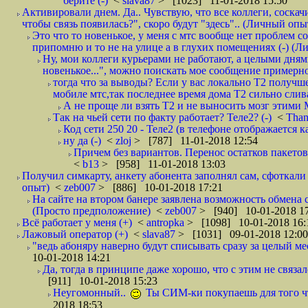
берите (-)
<
slava87
> [1023] 11-01-2018 15:50
Активировали днем. Да.. Чувствую, что все коллеги, соска
чтобы связь появилась?", скоро будут "здесь".. (Личный опыт
Это что то новенькое, у меня с мтс вообще нет проблем с
припомню и то не на улице а в глухих помещениях (-) (
Ну, мои коллеги курьерами не работают, а целыми днями
новенькое...", можно поискать мое сообщение примерно 
тогда что за выводы? Если у вас локально Т2 получше
мобиле мтс,так последнее время дома Т2 сильно слива
А не проще ли взять Т2 и не выносить мозг этими
Так на чьей сети по факту работает? Теле2? (-)
<
Tha
Код сети 250 20 - Теле2 (в телефоне отображается
ну да (-)
<
zloj
> [787] 11-01-2018 12:54
Причем без вариантов. Перенос остатков пакетов
<
b13
> [958] 11-01-2018 13:03
Получил симкарту, анкету абонента заполнял сам, сфоткали 
опыт)
<
zeb007
> [886] 10-01-2018 17:21
На сайте на втором банере заявлена возможность обмена 
(Просто предположение)
<
zeb007
> [940] 10-01-2018 1
Всё работает у меня (+)
<
antropka
> [1098] 10-01-2018 16:
Лажовый оператор (+)
<
slava87
> [1031] 09-01-2018 12:00
"ведь абоняру наверно будут списывать сразу за целый мес
10-01-2018 14:21
Да, тогда в принципе даже хорошо, что с этим не связал
[911] 10-01-2018 15:23
Неугомонный..
Ты СИМ-ки покупаешь для того ч
2018 18:53