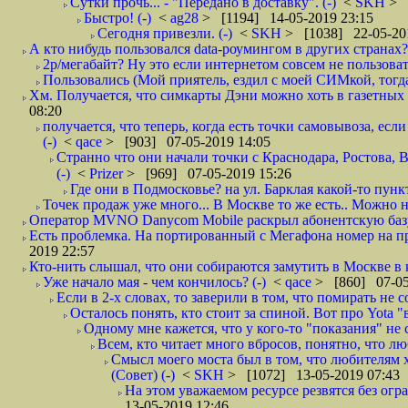
Сутки прочь... - "Передано в доставку". (-)
<
SKH
> 
Быстро! (-)
<
ag28
> [1194] 14-05-2019 23:15
Сегодня привезли. (-)
<
SKH
> [1038] 22-05-20
А кто нибудь пользовался data-роумингом в других странах?
2р/мегабайт? Ну это если интернетом совсем не пользовать
Пользовались (Мой приятель, ездил с моей СИМкой, тогд
Хм. Получается, что симкарты Дэни можно хоть в газетных к
08:20
получается, что теперь, когда есть точки самовывоза, есл
(-)
<
qace
> [903] 07-05-2019 14:05
Странно что они начали точки с Краснодара, Ростова,
(-)
<
Prizer
> [969] 07-05-2019 15:26
Где они в Подмосковье? на ул. Барклая какой-то пункт
Точек продаж уже много... В Москве то же есть.. Можно на
Оператор MVNO Danycom Mobile раскрыл абонентскую базу.
Есть проблемка. На портированный с Мегафона номер на при
2019 22:57
Кто-нить слышал, что они собираются замутить в Москве в к
Уже начало мая - чем кончилось? (-)
<
qace
> [860] 07-05
Если в 2-х словах, то заверили в том, что помирать не с
Осталось понять, кто стоит за спиной. Вот про Yota "
Одному мне кажется, что у кого-то "показания" не с
Всем, кто читает много вбросов, понятно, что люб
Смысл моего моста был в том, что любителям хо
(Совет) (-)
<
SKH
> [1072] 13-05-2019 07:43
На этом уважаемом ресурсе резвятся без огр
13-05-2019 12:46