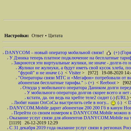
Настройки:
Ответ
•
Цитата
DANYCOM – новый оператор мобильной связи!
(+) (Горя
У Дэника теперь платное подключение на бесплатные тарифы
Закроются эти виртуальные жулики, не иначе - долги-то не
Жулики не жулиуки, а будут иметь свой кусок хлеба, п
"фурой" и не иначе (-)
<
Visiter
> [972] 19-08-2020 14:
"Операторы связи МТС и «Мегафон» потребовали от вир
абонентам бесплатные тарифы." :- (+)
<
Reeboot
> [902
Откуда у мобильного оператора Даником долги перед
У мобильного оператора долгов скорее всего и нет 
кстати, да. он ведь на хребте теле2 сидит (-)
(
URL
)
Любят наши ОпСоСы выстрелить себе в ногу...
(-)
<
DANYCOM.Mobile дарит абонентам 200 200 Гб в канун Нового
Перейти со своим номером к DANYCOM.Mobile можно в 5
Оказание услуг связи для абонентов DANYCOM.Mobile на те
[1119] 26-12-2019 12:29
С 31 декабря 2019 года оказание услуг связи в регионах Росс