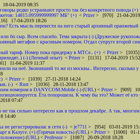
 18-04-2019 08:35
зговоры редко устраивают просто так без конкретного повода (+)
кетов: 14815.095999999997 МБ" (+)
<
Prizer
> [970] 21-04-2019
16] 17-04-2019 18:26
и? Есть мысль перевести на него старый архивный оранжевый от 
или бп сыр. Всем спасибо. Тема закрыта (-) (Дружеское рукопож
рхивный мегафон с красивым номером. Отдал супруге второй сим
бный тариф. Номер пока придержу в МТСе.. (+)
<
Prizer
> [1035]
риходят..) (-) (Личный опыт)
<
Prizer
> [1131] 17-04-2019 15:5
41] 11-04-2019 11:37
нили на неё. Звонивший то же из москвы.. Интересно, сколько 
18
с)
<
Prizer
> [1039] 27-11-2018 14:24
к. (-)
<
Rust
> [1036] 28-11-2018 13:47
 своим номером в DANYCOM.Mobile (-)
(
URL
) <
Prizer
> [909] 10-
зиционируется. Ёта похорошела. К чему бы это? Может её кто 
2018 07:47
о не так сильно интересен как в прошлом декабре. А так, многим
8 14:40
а не регистрировалас в сети (-)
<
je7711
> [954] 03-01-2019 15:
 в Калуге. (+) (Горячая новость)
(
URL
) <
Prizer
> [1000] 01-1
дположение)
(
URL
) <
Professor
> [1087] 20-09-2018 18:28