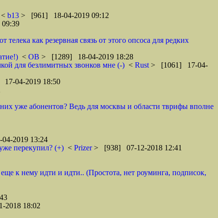
<
b13
> [961] 18-04-2019 09:12
 09:39
телека как резервная связь от этого опсоса для редких
атие!)
<
ОВ
> [1289] 18-04-2019 18:28
кой для безлимитных звонков мне (-)
<
Rust
> [1061] 17-04-
 17-04-2019 18:50
2
у них уже абонентов? Ведь для москвы и области тврифы вполне
04-2019 13:24
уже перекупил? (+)
<
Prizer
> [938] 07-12-2018 12:41
 еще к нему идти и идти.. (Простота, нет роуминга, подписок,
43
1-2018 18:02