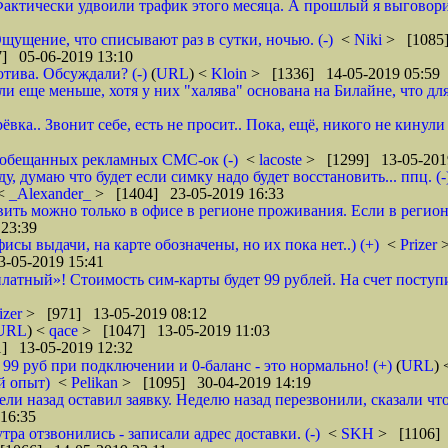
ктически удвоили трафик этого месяца. А прошлый я выговорил 
щущение, что списывают раз в сутки, ночью. (-)
<
Niki
> [1085]
] 05-06-2019 13:10
тива. Обсуждали? (-)
(
URL
) <
Kloin
> [1336] 14-05-2019 05:59
ще меньше, хотя у них "халява" основана на Билайне, что для м
вка.. Звонит себе, есть не просит.. Пока, ещё, никого не кинули
го обещанных рекламных СМС-ок (-)
<
lacoste
> [1299] 13-05-201
 думаю что будет если симку надо будет восстановить... ппц. (-
<
_Alexander_
> [1404] 23-05-2019 16:33
ановить можно только в офисе в регионе проживания. Если в реги
23:39
фисы выдачи, на карте обозначены, но их пока нет..) (+)
<
Prizer
-05-2019 15:41
латный»! Стоимость сим-карты будет 99 рублей. На счет поступи
izer
> [971] 13-05-2019 08:12
URL
) <
qace
> [1047] 13-05-2019 11:03
] 13-05-2019 12:32
о 99 руб при подключении и 0-баланс - это нормально! (+)
(
URL
)
й опыт)
<
Pelikan
> [1095] 30-04-2019 14:19
ели назад оставил заявку. Неделю назад перезвонили, сказали что
16:35
тра отзвонились - записали адрес доставки. (-)
<
SKH
> [1106] 