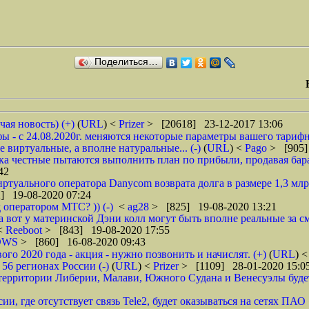
Поделиться…
чая новость) (+)
(
URL
) <
Prizer
> [20618] 23-12-2017 13:06
 - с 24.08.2020г. меняются некоторые параметры вашего тарифн
 виртуальные, а вполне натуральные... (-)
(
URL
) <
Pago
> [905]
ока честные пытаются выполнить план по прибыли, продавая барах
42
туального оператора Danycom возврата долга в размере 1,3 млрд
] 19-08-2020 07:24
 оператором МТС? )) (-)
<
ag28
> [825] 19-08-2020 13:21
а вот у материнской Дэни колл могут быть вполне реальные за смс
 <
Reeboot
> [843] 19-08-2020 17:55
DWS
> [860] 16-08-2020 09:43
 2020 года - акция - нужно позвонить и начислят. (+)
(
URL
) 
6 регионах России (-)
(
URL
) <
Prizer
> [1109] 28-01-2020 15:0
рритории Либерии, Малави, Южного Судана и Венесуэлы будет в
ии, где отсутствует связь Tele2, будет оказываться на сетях ПАО