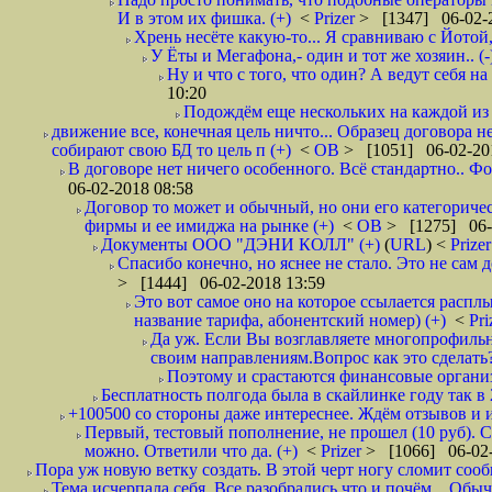
И в этом их фишка. (+)
<
Prizer
> [1347] 06-02-2
Хрень несёте какую-то... Я сравниваю с Йотой
У Ёты и Мегафона,- один и тот же хозяин.. (-
Ну и что с того, что один? А ведут себя 
10:20
Подождём еще нескольких на каждой из 
движение все, конечная цель ничто... Образец договора 
собирают свою БД то цель п (+)
<
ОВ
> [1051] 06-02-20
В договоре нет ничего особенного. Всё стандартно.. Фо
06-02-2018 08:58
Договор то может и обычный, но они его категоричес
фирмы и ее имиджа на рынке (+)
<
ОВ
> [1275] 06-
Документы ООО "ДЭНИ КОЛЛ" (+)
(
URL
) <
Prize
Спасибо конечно, но яснее не стало. Это не сам
> [1444] 06-02-2018 13:59
Это вот самое оно на которое ссылается расплы
название тарифа, абонентский номер) (+)
<
Pri
Да уж. Если Вы возглавляете многопрофильн
своим направлениям.Вопрос как это сделать?
Поэтому и срастаются финансовые организа
Бесплатность полгода была в скайлинке году так в
+100500 со стороны даже интереснее. Ждём отзывов и и
Первый, тестовый пополнение, не прошел (10 руб). С
можно. Ответили что да. (+)
<
Prizer
> [1066] 06-02-
Пора уж новую ветку создать. В этой черт ногу сломит сооб
Тема исчерпала себя. Все разобрались что и почём... Об