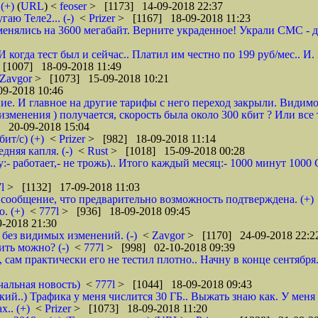
(+)
(
URL
) <
feoser
> [1173] 14-09-2018 22:37
гаю Теле2... (-)
<
Prizer
> [1167] 18-09-2018 11:23
енялись на 3600 мегабайт. Верните украденное! Украли СМС - доб
 И когда тест был и сейчас.. Платил им честно по 199 руб/мес..
[1007] 18-09-2018 11:49
Zavgor
> [1073] 15-09-2018 10:21
9-2018 10:46
ие. И главное на другие тарифы с него переход закрыли. Видимо
менения ) получается, скорость была около 300 кбит ? Или все 
 20-09-2018 15:04
ит/с) (+)
<
Prizer
> [982] 18-09-2018 11:14
няя капля. (-)
<
Rust
> [1018] 15-09-2018 00:28
:- работает,- не трожь).. Итого каждый месяц:- 1000 минут 100
7l
> [1132] 17-09-2018 11:03
сообщение, что предварительно возможность подтверждена. (+)
. (+)
<
777l
> [936] 18-09-2018 09:45
-2018 21:30
без видимых изменений. (-)
<
Zavgor
> [1170] 24-09-2018 22:2
ить можно? (-)
<
777l
> [998] 02-10-2018 09:39
, сам практически его не тестил плотно.. Начну в конце сентября
чальная новость)
<
777l
> [1044] 18-09-2018 09:43
кий..) Трафика у меня числится 30 ГБ.. Выжать знаю как. У меня
.. (+)
<
Prizer
> [1073] 18-09-2018 11:20