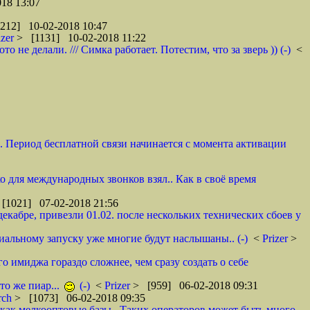
18 13:07
212] 10-02-2018 10:47
izer
> [1131] 10-02-2018 11:22
не делали. /// Симка работает. Потестим, что за зверь )) (-)
<
и. Период бесплатной связи начинается с момента активации
ко для международных звонков взял.. Как в своё время
[1021] 07-02-2018 21:56
декабре, привезли 01.02. после нескольких технических сбоев у
циальному запуску уже многие будут наслышаны.. (-)
<
Prizer
>
о имиджа гораздо сложнее, чем сразу создать о себе
то же пиар...
(-)
<
Prizer
> [959] 06-02-2018 09:31
rch
> [1073] 06-02-2018 09:35
как мелкооптовые базы.. Таких операторов может быть много.