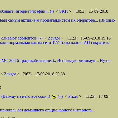
авьте интернет-трафик!.. (-)
<
SKH
> [1053] 15-09-2018
 И. Был самым активным пропагандистом их оператора... (Видимо
 сливают абонентов. (-)
<
Zavgor
> [1123] 15-09-2018 19:10
таки нормальная как на сети Т2? Тогда надо и АП сократить
0 СМС 30 Гб трафика(интернет).. Использую минимум... Ну не
<
Zavgor
> [963] 17-09-2018 20:38
2
. (Выжму из него все соки..)
(+)
<
Prizer
> [1125] 17-09-
 приятель без домашнего стационарного интернета..