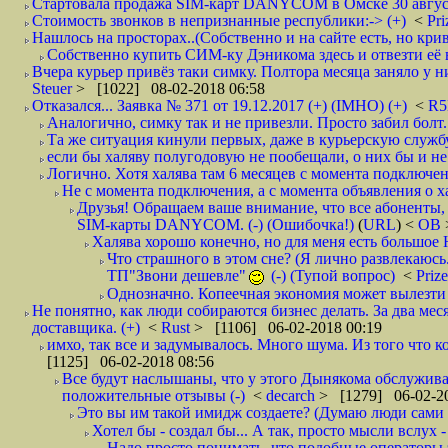
Стартовала продажа SIM-карт DANYCOM в Омске 30 августа 
Стоимость звонков в непризнанные республики:-> (+)
<
Pri
Нашлось на просторах..(Собственно и на сайте есть, но криво. А наро
Собственно купить СИМ-ку Дэникома здесь и отвезти её в
Вчера курьер привёз таки симку. Полтора месяца заняло у них
Steuer
> [1022] 08-02-2018 06:58
Отказался... Заявка № 371 от 19.12.2017 (+) (IMHO) (+)
<
R
Аналогично, симку так и не привезли. Просто забил болт. 
Та же ситуация кинули первых, даже в курьерскую службу
если бы халяву полугодовую не пообещали, о них бы и не
Логично. Хотя халява там 6 месяцев с момента подключени
Не с момента подключения, а с момента объявления о хал
Друзья! Обращаем ваше внимание, что все абоненты, 
SIM-карты DANYCOM. (-) (Ошибочка!)
(
URL
) <
ОВ
Халява хорошо конечно, но для меня есть большое 
Что страшного в этом сне? (Я лично развлекаюсь.
ТП"Звони дешевле"
(-) (Тупой вопрос)
<
Priz
Однозначно. Копеечная экономия может вылезти
Не понятно, как люди собираются бизнес делать. За два мес
доставщика. (+)
<
Rust
> [1106] 06-02-2018 00:19
имхо, так все и задумывалось. Много шума. Из того что к
[1125] 06-02-2018 08:56
Все будут наслышаны, что у этого Дынякома обслуживан
положительные отзывы (-)
<
decarch
> [1279] 06-02-20
Это вы им такой имидж создаете? (Думаю люди сами оп
Хотел бы - создал бы... А так, просто мысли вслух 
Надо просто понимать, что подобные операторы 