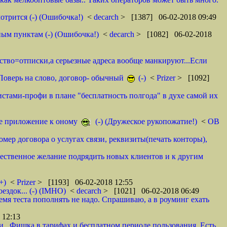
отрится (-) (Ошибочка!)
<
decarch
> [1387] 06-02-2018 09:49
ным пунктам (-) (Ошибочка!)
<
decarch
> [1082] 06-02-2018
мство=отписки,а серьезные адреса вообще манкируют...Если
. Поверь на слово, договор- обычный
(-)
<
Prizer
> [1092]
истами-профи в плане "бесплатность полгода" в духе самой их
тое приложение к оному
(-) (Дружеское рукопожатие!)
<
ОВ
омер договора о услугах связи, реквизиты(печать конторы),
ественное желание подрядить новых клиентов и к другим
+)
<
Prizer
> [1193] 06-02-2018 12:55
здок... (-) (IMHO)
<
decarch
> [1021] 06-02-2018 06:49
емя теста пополнять не надо. Спрашиваю, а в роуминг ехать
 12:13
и.. Фишка в тарифах и бесплатном периоде пользования. Есть