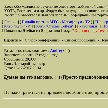
Здесь обсуждались виртуальные операторы мобильной свя
YOTA, Ростелеком и др. Форум был запущен на основе легенд
"МегаФон-Москва" и являлся первым неофициальным форумом 
[
Ячейки
] [
Билайн против МТС - Мегафорум - T2
]
[
"На чер
[
Клуб "Курилка"
] [
Клуб "Старые Сell-ки"
] [
Участники
] [
Пр
[ Попали на Ячейки из Яндекс или Google?
Зарегистрируйтесь 
Перейти к:
Список конференций
•
Список сообщений
•
Нова
Размещено пользователем :
Andrey34
()
Зарегистрирован: 12 годов назад
Сообщения: 29,038
Ранг: Элитарий - монстр
Дата: 18-12-2017 23:14
Думаю им это выгодно. (+) (Просто предположен
Не надо тратиться на привлечение абонентов, проще