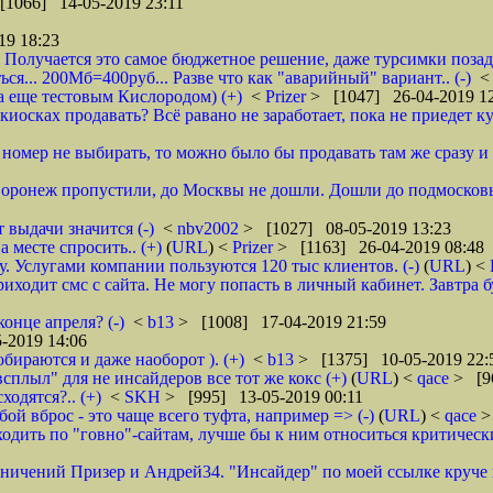
[1066] 14-05-2019 23:11
19 18:23
 Получается это самое бюджетное решение, даже турсимки позади.
ся... 200Мб=400руб... Разве что как "аварийный" вариант.. (-)
а еще тестовым Кислородом) (+)
<
Prizer
> [1047] 26-04-2019 1
иосках продавать? Всё равано не заработает, пока не приедет ку
и номер не выбирать, то можно было бы продавать там же сразу и б
 Воронеж пропустили, до Москвы не дошли. Дошли до подмосковь
 выдачи значится (-)
<
nbv2002
> [1027] 08-05-2019 13:23
 месте спросить.. (+)
(
URL
) <
Prizer
> [1163] 26-04-2019 08:48
 Услугами компании пользуются 120 тыс клиентов. (-)
(
URL
) <
ходит смс с сайта. Не могу попасть в личный кабинет. Завтра б
онце апреля? (-)
<
b13
> [1008] 17-04-2019 21:59
-2019 14:06
обираются и даже наоборот ). (+)
<
b13
> [1375] 10-05-2019 22:
всплыл" для не инсайдеров все тот же кокс (+)
(
URL
) <
qace
> [9
ходятся?.. (+)
<
SKH
> [995] 13-05-2019 00:11
ой вброс - это чаще всего туфта, например => (-)
(
URL
) <
qace
>
дить по "говно"-сайтам, лучше бы к ним относиться критически и
аничений Призер и Андрей34. "Инсайдер" по моей ссылке круче их