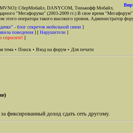
Вир
зи (MVNO): СберМобайл, DANYCOM, Тинькофф Мобайл,
арного "Мегафорума" (2003-2009 гг.) В свое время "Мегафорум"
этого оператора такого высокого уровня. Администратор фору
дачке" - блог секретов мобильной связи
]
авила поведения
] [
Нарушители
]
и спросите!
]
я тема
•
Поиск
•
Вход на форум
•
Для печати
ие)
 за фиксированный доход сдать сеть другому.