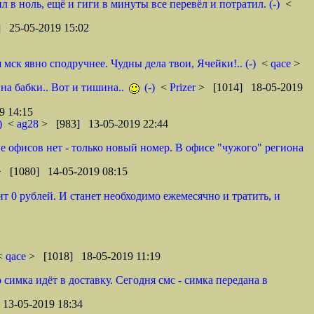
в ноль, ещё и гиги в минуты все перевёл и потратил. (-)
<
 25-05-2019 15:02
ск явно сподручнее. Чудны дела твои, Ячейки!.. (-)
<
qace
>
 на бабки.. Вот и тишина..
(-)
<
Prizer
> [1014] 18-05-2019
9 14:15
)
<
ag28
> [983] 13-05-2019 22:44
оне офисов нет - только новый номер. В офисе "чужого" региона
> [1080] 14-05-2019 08:15
т 0 рублей. И станет необходимо ежемесячно и тратить, и
 <
qace
> [1018] 18-05-2019 11:19
 симка идёт в доставку. Сегодня смс - симка передана в
13-05-2019 18:34