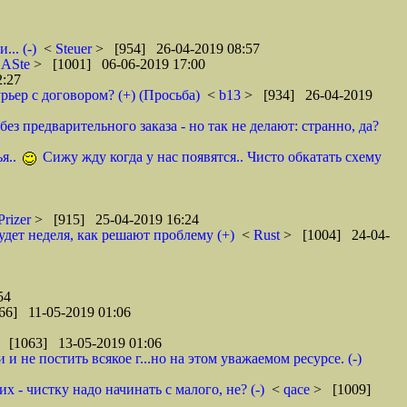
.. (-)
<
Steuer
> [954] 26-04-2019 08:57
<
ASte
> [1001] 06-06-2019 17:00
2:27
рьер с договором? (+) (Просьба)
<
b13
> [934] 26-04-2019
ез предварительного заказа - но так не делают: странно, да?
я..
Сижу жду когда у нас появятся.. Чисто обкатать схему
Prizer
> [915] 25-04-2019 16:24
удет неделя, как решают проблему (+)
<
Rust
> [1004] 24-04-
54
66] 11-05-2019 01:06
 [1063] 13-05-2019 01:06
 не постить всякое г...но на этом уважаемом ресурсе. (-)
 - чистку надо начинать с малого, не? (-)
<
qace
> [1009]