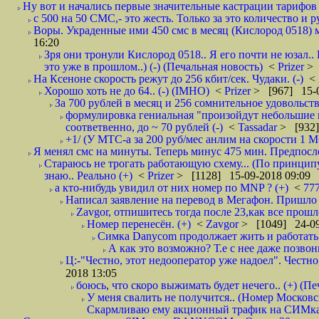
Ну вот и начались первые значительные кастрации тарифов 
с 500 на 50 СМС,- это жесть. Только за это количество и ру
Воры. Украденные ими 450 смс в месяц (Кислород 0518) м
16:20
Зря они тронули Кислород 0518.. Я его почти не юзал..
это уже в прошлом..) (-) (Печальная новость)
<
Prizer
> 
На Ксеноне скорость режут до 256 кбит/сек. Чудаки. (-)
<
Хорошо хоть не до 64.. (-) (IMHO)
<
Prizer
> [967] 15-0
За 700 рублей в месяц и 256 сомнительное удовольств
формулировка гениальная "произойдут небольшие из
соответвенно, до ~ 70 рублей (-)
<
Tassadar
> [932]
+1/ (У МТС-а за 200 руб/мес анлим на скорости 1 Мб
Я менял смс на минуты. Теперь минус 475 мин. Предпослед
Стараюсь не трогать работающую схему... (По принципу
знаю.. Реально (+)
<
Prizer
> [1128] 15-09-2018 09:09
а кто-нибудь увидил от них номер по MNP ? (+)
<
77
Написал заявление на перевод в Мегафон. Пришло 
Zavgor, отпишитесь тогда после 23,как все прошло
Номер перенесён. (+)
<
Zavgor
> [1049] 24-09
Симка Danycom продолжает жить и работать 
А как это возможно? Т.е с нее даже позвон
Ц:-"Честно, этот недооператор уже надоел". Честно
2018 13:05
боюсь, что скоро выжимать будет нечего.. (+) (Пе
У меня свалить не получится.. (Номер Московс
Скармливаю ему акционный трафик на СИМках