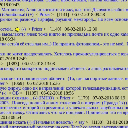
018 09:43
, Матриксом, Алло инкогнито и вижу, как этот Дыняком слабо см
) (Ошибочка!) (+)
<
Prizer
> [1131] 06-02-2018 09:58
на рынке по-разному. Тарифы, роуминг, межгород... По всем основ
сетей..
(-)
<
Prizer
> [1140] 06-02-2018 12:30
не высылают(с ячеек тоже никто не прислал),на почте их одно ха
18 06:34
тка есть(я её отсылал им..) Но править фотошопом,- это не моё.
ки не хотят предоставлять. Хотелось проконсультироваться с юр
02-2018 12:49
r
> [1383] 06-02-2018 13:08
 договор,что конкретно подписывает абонент, а лишь расплывча
вчатое что подписывает абонент.. (То, где паспортные данные, н
zer
> [1069] 06-02-2018 15:36
ую фирму, одно их направлений которой телекоммуникация, ест
 (-)
<
ОВ
> [1105] 06-02-2018 18:56
ции с связью... (-) (IMHO)
<
Prizer
> [1179] 07-02-2018 08:19
 2003.. Полгода полный анлим голосовой и инернет (Правда 1х) (
нтересных историй из роуминга и увлекательных зарубежных пое
делал заявку. Отписались что все поправят. Приписали что на вр
2018 08:54
щения искать (-) (Печальная новость)
<
say
> [1130] 31-01-2018
ычный виртуальный оператор на сети Теле2 со всеми вытекающим