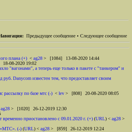
Навигация:
Предыдущее сообщение
•
Следующее сообщение
ого плана (+)
<
ag28
> [1084] 13-08-2020 14:44
 18-08-2020 19:02
ло "вагонами", а теперь еще только в пакете с "танкером" и
 руб. Danycom известен тем, что предоставляет своим
 рассылку по базе мтс (-)
<
lev
> [808] 20-08-2020 08:05
<
ag28
> [1020] 26-12-2019 12:30
5
ременно приостановлено с 09.01.2020 г. (+)
(
URL
) <
ag28
>
 «МТС». (-)
(
URL
) <
ag28
> [859] 26-12-2019 12:24