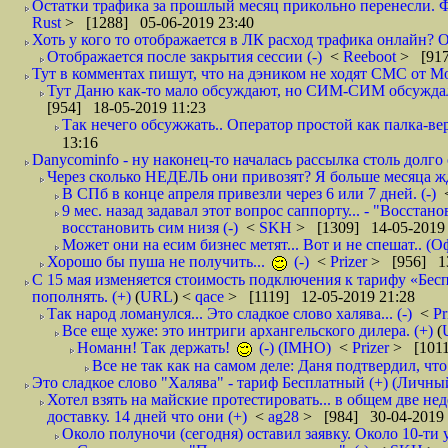
Остатки трафика за прошлый месяц прикольно перенесли. Фа
Rust
> [1288] 05-06-2019 23:40
Хоть у кого то отображается в ЛК расход трафика онлайн? О
Отображается после закрытия сессии (-)
<
Reeboot
> [917
Тут в комментах пишут, что на дэником не ходят СМС от Мо
Тут Даню как-то мало обсуждают, но СИМ-СИМ обсуждали е
[954] 18-05-2019 11:23
Так нечего обсужжать.. Оператор простой как палка-верё
13:16
Danycominfo - ну наконец-то началась рассылка столь дол
Через сколько НЕДЕЛЬ они привозят? Я больше месяца жду,
В СПб в конце апреля привезли через 6 или 7 дней. (-)
9 мес. назад задавал этот вопрос саппорту... - "Восст
восстановить сим низя (-)
<
SKH
> [1309] 14-05-2019 
Может они на есим бизнес метят... Вот и не спешат.. (О
Хорошо бы пуша не получить...
(-)
<
Prizer
> [956] 13
С 15 мая изменяется стоимость подключения к тарифу «Бесп
пополнять. (+)
(
URL
) <
qace
> [1119] 12-05-2019 21:28
Так народ ломанулся... Это сладкое слово халява... (-)
<
Pr
Все еще хуже: это интриги архангельского дилера. (+)
(
Номанн! Так держать!
(-) (IMHO)
<
Prizer
> [1011
Все не так как на самом деле: Даня подтвердил, чт
Это сладкое слово "Халява" - тариф Бесплатный (+) (Личны
Хотел взять на майские протестировать... в общем две нед
доставку. 14 дней что они (+)
<
ag28
> [984] 30-04-2019 
Около полуночи (сегодня) оставил заявку. Около 10-ти у