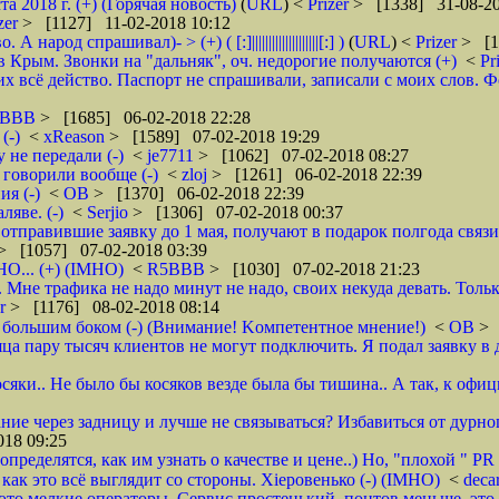
2018 г. (+) (Горячая новость)
(
URL
) <
Prizer
> [1338] 31-08-20
zer
> [1127] 11-02-2018 10:12
д спрашивал)- > (+) ( [:]||||||||||||||||||||[:] )
(
URL
) <
Prizer
> [1
 Крым. Звонки на "дальняк", оч. недорогие получаются (+)
<
Pr
 всё действо. Паспорт не спрашивали, записали с моих слов. Фото 
5BBB
> [1685] 06-02-2018 22:28
(-)
<
xReason
> [1589] 07-02-2018 19:29
 не передали (-)
<
je7711
> [1062] 07-02-2018 08:27
 говорили вообще (-)
<
zloj
> [1261] 06-02-2018 22:39
я (-)
<
ОВ
> [1370] 06-02-2018 22:39
яве. (-)
<
Serjio
> [1306] 07-02-2018 00:37
отправившие заявку до 1 мая, получают в подарок полгода связ
> [1057] 07-02-2018 03:39
НО... (+) (IMHO)
<
R5BBB
> [1030] 07-02-2018 21:23
 Мне трафика не надо минут не надо, своих некуда девать. Толь
er
> [1176] 08-02-2018 08:14
 большим боком (-) (Внимание! Kомпетентное мнение!)
<
ОВ
> 
яца пару тысяч клиентов не могут подключить. Я подал заявку в 
осяки.. Не было бы косяков везде была бы тишина.. А так, к офи
ие через задницу и лучше не связываться? Избавиться от дурног
18 09:25
ределятся, как им узнать о качестве и цене..) Но, "плохой " PR 
- как это всё выглядит со стороны. Хieровенько (-) (IMHO)
<
deca
это мелкие операторы. Сервис простенький, понтов меньше, это 