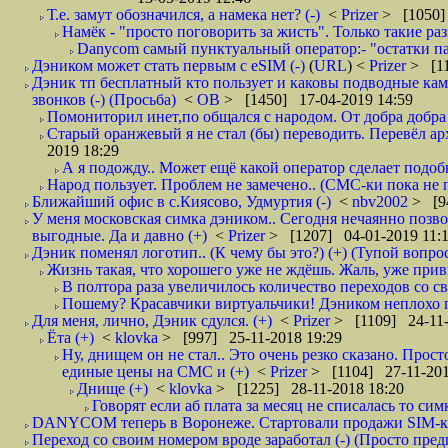
Т.е. замут обозначился, а намека нет? (-)
<
Prizer
> [1050]
Намёк - "просто поговорить за жисть". Только такие ра
Danycom самый пунктуальный оператор:- "остатки па
Дэником может стать первым с еSIM (-)
(
URL
) <
Prizer
> [11
Дэник тп бесплатный кто пользует и каковы подводные камн
звонков (-) (Просьба)
<
ОВ
> [1450] 17-04-2019 14:59
Помониторил инет,по общался с народом. От добра добра 
Старый оранжевый я не стал (бы) переводить. Перевёл а
2019 18:29
А я подожду.. Может ещё какой оператор сделает подо
Народ пользует. Проблем не замечено.. (СМС-ки пока не п
Ближайший офис в с.Киясово, Удмуртия (-)
<
nbv2002
> [9
У меня московская симка дэником.. Сегодня нечаянно позво
выгодные. Да и давно (+)
<
Prizer
> [1207] 04-01-2019 11:
Дэник поменял логотип.. (К чему бы это?) (+) (Тупой вопро
Жизнь такая, что хорошего уже не ждёшь. Жаль, уже привы
В полтора раза увеличилось количество переходов со
Пошему? Красавчики виртуальчики! Дэником неплохо по
Для меня, лично, Дэник сдулся. (+)
<
Prizer
> [1109] 24-11-
Ёта (+)
<
klovka
> [997] 25-11-2018 19:29
Ну, днищем он не стал.. Это очень резко сказано. Прост
единые цены на СМС и (+)
<
Prizer
> [1104] 27-11-201
Днище (+)
<
klovka
> [1225] 28-11-2018 18:20
Говорят если аб плата за месяц не списалась то симк
DANYCOM теперь в Воронеже. Стартовали продажи SIM-карт
Переход со своим номером вроде заработал (-) (Просто пре