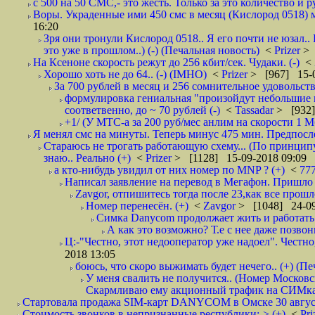
с 500 на 50 СМС,- это жесть. Только за это количество и ру
Воры. Украденные ими 450 смс в месяц (Кислород 0518) м
16:20
Зря они тронули Кислород 0518.. Я его почти не юзал..
это уже в прошлом..) (-) (Печальная новость)
<
Prizer
> 
На Ксеноне скорость режут до 256 кбит/сек. Чудаки. (-)
<
Хорошо хоть не до 64.. (-) (IMHO)
<
Prizer
> [967] 15-0
За 700 рублей в месяц и 256 сомнительное удовольств
формулировка гениальная "произойдут небольшие из
соответвенно, до ~ 70 рублей (-)
<
Tassadar
> [932]
+1/ (У МТС-а за 200 руб/мес анлим на скорости 1 Мб
Я менял смс на минуты. Теперь минус 475 мин. Предпослед
Стараюсь не трогать работающую схему... (По принципу
знаю.. Реально (+)
<
Prizer
> [1128] 15-09-2018 09:09
а кто-нибудь увидил от них номер по MNP ? (+)
<
77
Написал заявление на перевод в Мегафон. Пришло 
Zavgor, отпишитесь тогда после 23,как все прошло
Номер перенесён. (+)
<
Zavgor
> [1048] 24-09
Симка Danycom продолжает жить и работать 
А как это возможно? Т.е с нее даже позвон
Ц:-"Честно, этот недооператор уже надоел". Честно
2018 13:05
боюсь, что скоро выжимать будет нечего.. (+) (Пе
У меня свалить не получится.. (Номер Московс
Скармливаю ему акционный трафик на СИМках
Стартовала продажа SIM-карт DANYCOM в Омске 30 августа 
Стоимость звонков в непризнанные республики:-> (+)
<
Pri