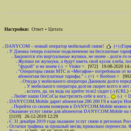
Настройки:
Ответ
•
Цитата
DANYCOM – новый оператор мобильной связи!
(+) (Горя
У Дэника теперь платное подключение на бесплатные тарифы
Закроются эти виртуальные жулики, не иначе - долги-то не
Жулики не жулиуки, а будут иметь свой кусок хлеба, п
"фурой" и не иначе (-)
<
Visiter
> [972] 19-08-2020 14:
"Операторы связи МТС и «Мегафон» потребовали от вир
абонентам бесплатные тарифы." :- (+)
<
Reeboot
> [902
Откуда у мобильного оператора Даником долги перед
У мобильного оператора долгов скорее всего и нет 
кстати, да. он ведь на хребте теле2 сидит (-)
(
URL
)
Любят наши ОпСоСы выстрелить себе в ногу...
(-)
<
DANYCOM.Mobile дарит абонентам 200 200 Гб в канун Нового
Перейти со своим номером к DANYCOM.Mobile можно в 5
Оказание услуг связи для абонентов DANYCOM.Mobile на те
[1119] 26-12-2019 12:29
С 31 декабря 2019 года оказание услуг связи в регионах Росс
Остатки трафика за прошлый месяц прикольно перенесли. Фа