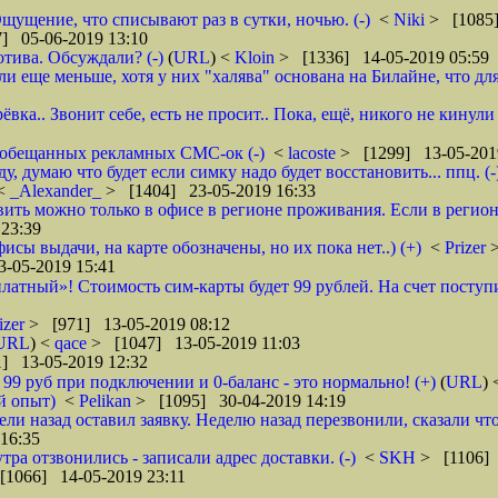
щущение, что списывают раз в сутки, ночью. (-)
<
Niki
> [1085]
] 05-06-2019 13:10
тива. Обсуждали? (-)
(
URL
) <
Kloin
> [1336] 14-05-2019 05:59
ще меньше, хотя у них "халява" основана на Билайне, что для м
вка.. Звонит себе, есть не просит.. Пока, ещё, никого не кинули
го обещанных рекламных СМС-ок (-)
<
lacoste
> [1299] 13-05-201
 думаю что будет если симку надо будет восстановить... ппц. (-
<
_Alexander_
> [1404] 23-05-2019 16:33
ановить можно только в офисе в регионе проживания. Если в реги
23:39
фисы выдачи, на карте обозначены, но их пока нет..) (+)
<
Prizer
-05-2019 15:41
латный»! Стоимость сим-карты будет 99 рублей. На счет поступи
izer
> [971] 13-05-2019 08:12
URL
) <
qace
> [1047] 13-05-2019 11:03
] 13-05-2019 12:32
о 99 руб при подключении и 0-баланс - это нормально! (+)
(
URL
)
й опыт)
<
Pelikan
> [1095] 30-04-2019 14:19
ели назад оставил заявку. Неделю назад перезвонили, сказали что
16:35
тра отзвонились - записали адрес доставки. (-)
<
SKH
> [1106] 
[1066] 14-05-2019 23:11