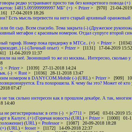
зговоры редко устраивают просто так без конкретного повода (+)
кетов: 14815.095999999997 МБ" (+)
<
Prizer
> [970] 21-04-2019
16] 17-04-2019 18:26
и? Есть мысль перевести на него старый архивный оранжевый от 
или бп сыр. Всем спасибо. Тема закрыта (-) (Дружеское рукопож
рхивный мегафон с красивым номером. Отдал супруге второй сим
бный тариф. Номер пока придержу в МТСе.. (+)
<
Prizer
> [1034]
риходят..) (-) (Личный опыт)
<
Prizer
> [1131] 17-04-2019 15:5
41] 11-04-2019 11:37
нили на неё. Звонивший то же из москвы.. Интересно, сколько 
18
с)
<
Prizer
> [1039] 27-11-2018 14:24
к. (-)
<
Rust
> [1036] 28-11-2018 13:47
 своим номером в DANYCOM.Mobile (-)
(
URL
) <
Prizer
> [909] 10-
зиционируется. Ёта похорошела. К чему бы это? Может её кто 
2018 07:47
о не так сильно интересен как в прошлом декабре. А так, многим
8 14:40
а не регистрировалас в сети (-)
<
je7711
> [954] 03-01-2019 15:
 в Калуге. (+) (Горячая новость)
(
URL
) <
Prizer
> [1000] 01-1
дположение)
(
URL
) <
Professor
> [1087] 20-09-2018 18:28
(+)
(
URL
) <
feoser
> [1172] 14-09-2018 22:37