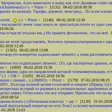
, Матриксом, Алло инкогнито и вижу, как этот Дыняком слабо см
) (Ошибочка!) (+)
<
Prizer
> [1131] 06-02-2018 09:58
на рынке по-разному. Тарифы, роуминг, межгород... По всем основ
сетей..
(-)
<
Prizer
> [1140] 06-02-2018 12:30
не высылают(с ячеек тоже никто не прислал),на почте их одно ха
18 06:34
тка есть(я её отсылал им..) Но править фотошопом,- это не моё.
ки не хотят предоставлять. Хотелось проконсультироваться с юр
02-2018 12:49
r
> [1383] 06-02-2018 13:08
 договор,что конкретно подписывает абонент, а лишь расплывча
вчатое что подписывает абонент.. (То, где паспортные данные, н
zer
> [1069] 06-02-2018 15:36
ую фирму, одно их направлений которой телекоммуникация, ест
 (-)
<
ОВ
> [1105] 06-02-2018 18:56
ции с связью... (-) (IMHO)
<
Prizer
> [1179] 07-02-2018 08:19
 2003.. Полгода полный анлим голосовой и инернет (Правда 1х) (
нтересных историй из роуминга и увлекательных зарубежных пое
делал заявку. Отписались что все поправят. Приписали что на вр
2018 08:54
щения искать (-) (Печальная новость)
<
say
> [1130] 31-01-2018
ычный виртуальный оператор на сети Теле2 со всеми вытекающим
-01-2018 13:43