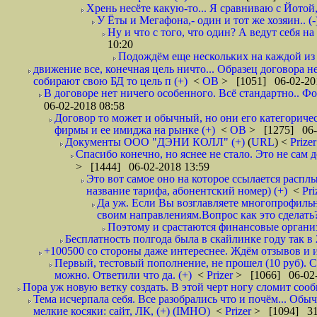
Хрень несёте какую-то... Я сравниваю с Йотой
У Ёты и Мегафона,- один и тот же хозяин.. (-
Ну и что с того, что один? А ведут себя 
10:20
Подождём еще нескольких на каждой из 
движение все, конечная цель ничто... Образец договора 
собирают свою БД то цель п (+)
<
ОВ
> [1051] 06-02-20
В договоре нет ничего особенного. Всё стандартно.. Фо
06-02-2018 08:58
Договор то может и обычный, но они его категоричес
фирмы и ее имиджа на рынке (+)
<
ОВ
> [1275] 06-
Документы ООО "ДЭНИ КОЛЛ" (+)
(
URL
) <
Prize
Спасибо конечно, но яснее не стало. Это не сам
> [1444] 06-02-2018 13:59
Это вот самое оно на которое ссылается расплы
название тарифа, абонентский номер) (+)
<
Pri
Да уж. Если Вы возглавляете многопрофильн
своим направлениям.Вопрос как это сделать?
Поэтому и срастаются финансовые организа
Бесплатность полгода была в скайлинке году так в
+100500 со стороны даже интереснее. Ждём отзывов и и
Первый, тестовый пополнение, не прошел (10 руб). С
можно. Ответили что да. (+)
<
Prizer
> [1066] 06-02-
Пора уж новую ветку создать. В этой черт ногу сломит сооб
Тема исчерпала себя. Все разобрались что и почём... Об
мелкие косяки: сайт, ЛК, (+) (IMHO)
<
Prizer
> [1094] 31