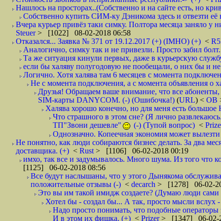
Нашлось на просторах..(Собственно и на сайте есть, но криво. А наро
Собственно купить СИМ-ку Дэникома здесь и отвезти её в
Вчера курьер привёз таки симку. Полтора месяца заняло у них
Steuer
> [1022] 08-02-2018 06:58
Отказался... Заявка № 371 от 19.12.2017 (+) (IMHO) (+)
<
R
Аналогично, симку так и не привезли. Просто забил болт. 
Та же ситуация кинули первых, даже в курьерскую службу
если бы халяву полугодовую не пообещали, о них бы и не
Логично. Хотя халява там 6 месяцев с момента подключени
Не с момента подключения, а с момента объявления о хал
Друзья! Обращаем ваше внимание, что все абоненты, 
SIM-карты DANYCOM. (-) (Ошибочка!)
(
URL
) <
ОВ
Халява хорошо конечно, но для меня есть большое 
Что страшного в этом сне? (Я лично развлекаюсь.
ТП"Звони дешевле"
(-) (Тупой вопрос)
<
Priz
Однозначно. Копеечная экономия может вылезти
Не понятно, как люди собираются бизнес делать. За два мес
доставщика. (+)
<
Rust
> [1106] 06-02-2018 00:19
имхо, так все и задумывалось. Много шума. Из того что к
[1125] 06-02-2018 08:56
Все будут наслышаны, что у этого Дынякома обслуживан
положительные отзывы (-)
<
decarch
> [1278] 06-02-20
Это вы им такой имидж создаете? (Думаю люди сами оп
Хотел бы - создал бы... А так, просто мысли вслух 
Надо просто понимать, что подобные операторы 
И в этом их фишка. (+)
<
Prizer
> [1347] 06-02-2