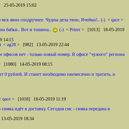
 25-05-2019 15:02
ск явно сподручнее. Чудны дела твои, Ячейки!.. (-)
<
qace
>
 на бабки.. Вот и тишина..
(-)
<
Prizer
> [1013] 18-05-2019
9 14:15
)
<
ag28
> [982] 13-05-2019 22:44
оне офисов нет - только новый номер. В офисе "чужого" региона
> [1080] 14-05-2019 08:15
т 0 рублей. И станет необходимо ежемесячно и тратить, и
 <
qace
> [1018] 18-05-2019 11:19
 симка идёт в доставку. Сегодня смс - симка передана в
13-05-2019 18:34