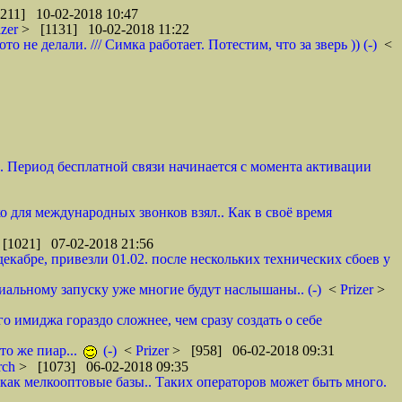
211] 10-02-2018 10:47
izer
> [1131] 10-02-2018 11:22
не делали. /// Симка работает. Потестим, что за зверь )) (-)
<
и. Период бесплатной связи начинается с момента активации
ко для международных звонков взял.. Как в своё время
[1021] 07-02-2018 21:56
декабре, привезли 01.02. после нескольких технических сбоев у
циальному запуску уже многие будут наслышаны.. (-)
<
Prizer
>
о имиджа гораздо сложнее, чем сразу создать о себе
то же пиар...
(-)
<
Prizer
> [958] 06-02-2018 09:31
rch
> [1073] 06-02-2018 09:35
как мелкооптовые базы.. Таких операторов может быть много.