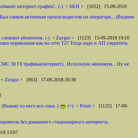
авьте интернет-трафик!.. (-)
<
SKH
> [1052] 15-09-2018
 И. Был самым активным пропагандистом их оператора... (Видимо
 сливают абонентов. (-)
<
Zavgor
> [1123] 15-09-2018 19:10
таки нормальная как на сети Т2? Тогда надо и АП сократить
0 СМС 30 Гб трафика(интернет).. Использую минимум... Ну не
<
Zavgor
> [963] 17-09-2018 20:38
2
. (Выжму из него все соки..)
(+)
<
Prizer
> [1125] 17-09-
 приятель без домашнего стационарного интернета..
18 13:07