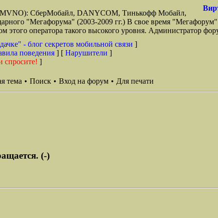
Вир
зи (MVNO): СберМобайл, DANYCOM, Тинькофф Мобайл,
арного "Мегафорума" (2003-2009 гг.) В свое время "Мегафорум"
этого оператора такого высокого уровня. Администратор фору
дачке" - блог секретов мобильной связи
]
авила поведения
] [
Нарушители
]
и спросите!
]
я тема
•
Поиск
•
Вход на форум
•
Для печати
ащается. (-)