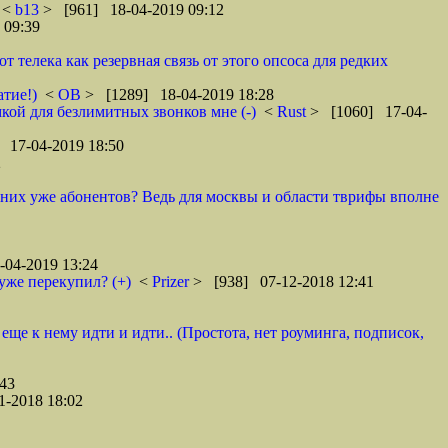
<
b13
> [961] 18-04-2019 09:12
 09:39
телека как резервная связь от этого опсоса для редких
атие!)
<
ОВ
> [1289] 18-04-2019 18:28
кой для безлимитных звонков мне (-)
<
Rust
> [1060] 17-04-
 17-04-2019 18:50
2
у них уже абонентов? Ведь для москвы и области тврифы вполне
04-2019 13:24
уже перекупил? (+)
<
Prizer
> [938] 07-12-2018 12:41
 еще к нему идти и идти.. (Простота, нет роуминга, подписок,
43
1-2018 18:02