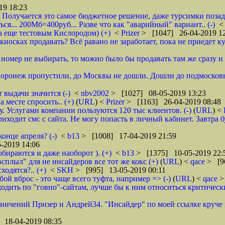
19 18:23
 Получается это самое бюджетное решение, даже турсимки позади.
ся... 200Мб=400руб... Разве что как "аварийный" вариант.. (-)
а еще тестовым Кислородом) (+)
<
Prizer
> [1047] 26-04-2019 1
иосках продавать? Всё равано не заработает, пока не приедет ку
и номер не выбирать, то можно было бы продавать там же сразу и б
 Воронеж пропустили, до Москвы не дошли. Дошли до подмосковь
 выдачи значится (-)
<
nbv2002
> [1027] 08-05-2019 13:23
 месте спросить.. (+)
(
URL
) <
Prizer
> [1163] 26-04-2019 08:48
 Услугами компании пользуются 120 тыс клиентов. (-)
(
URL
) <
ходит смс с сайта. Не могу попасть в личный кабинет. Завтра б
онце апреля? (-)
<
b13
> [1008] 17-04-2019 21:59
-2019 14:06
обираются и даже наоборот ). (+)
<
b13
> [1375] 10-05-2019 22:
всплыл" для не инсайдеров все тот же кокс (+)
(
URL
) <
qace
> [9
ходятся?.. (+)
<
SKH
> [995] 13-05-2019 00:11
ой вброс - это чаще всего туфта, например => (-)
(
URL
) <
qace
>
дить по "говно"-сайтам, лучше бы к ним относиться критически и
аничений Призер и Андрей34. "Инсайдер" по моей ссылке круче их
 18-04-2019 08:35