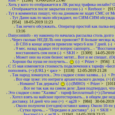
Rust
> [1288] 05-06-2019 23:40
Хоть у кого то отображается в ЛК расход трафика онлайн? О
Отображается после закрытия сессии (-)
<
Reeboot
> [917
Тут в комментах пишут, что на дэником не ходят СМС от Мо
Тут Даню как-то мало обсуждают, но СИМ-СИМ обсуждали е
[954] 18-05-2019 11:23
Так нечего обсужжать.. Оператор простой как палка-верё
13:16
Danycominfo - ну наконец-то началась рассылка столь дол
Через сколько НЕДЕЛЬ они привозят? Я больше месяца жду,
В СПб в конце апреля привезли через 6 или 7 дней. (-)
9 мес. назад задавал этот вопрос саппорту... - "Восст
восстановить сим низя (-)
<
SKH
> [1309] 14-05-2019 
Может они на есим бизнес метят... Вот и не спешат.. (О
Хорошо бы пуша не получить...
(-)
<
Prizer
> [956] 13
С 15 мая изменяется стоимость подключения к тарифу «Бесп
пополнять. (+)
(
URL
) <
qace
> [1118] 12-05-2019 21:28
Так народ ломанулся... Это сладкое слово халява... (-)
<
Pr
Все еще хуже: это интриги архангельского дилера. (+)
(
Номанн! Так держать!
(-) (IMHO)
<
Prizer
> [1011
Все не так как на самом деле: Даня подтвердил, чт
Это сладкое слово "Халява" - тариф Бесплатный (+) (Личны
Хотел взять на майские протестировать... в общем две нед
доставку. 14 дней что они (+)
<
ag28
> [984] 30-04-2019 
Около полуночи (сегодня) оставил заявку. Около 10-ти у
Сутки прочь... - "Передано в доставку". (-)
<
SKH
> 
Быстро! (-)
<
ag28
> [1194] 14-05-2019 23:15