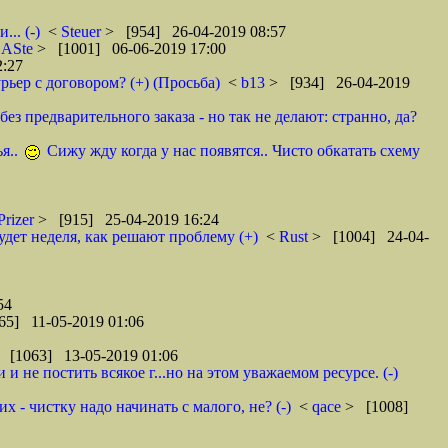
.. (-)
<
Steuer
> [954] 26-04-2019 08:57
<
ASte
> [1001] 06-06-2019 17:00
2:27
рьер с договором? (+) (Просьба)
<
b13
> [934] 26-04-2019
ез предварительного заказа - но так не делают: странно, да?
я..
Сижу жду когда у нас появятся.. Чисто обкатать схему
Prizer
> [915] 25-04-2019 16:24
удет неделя, как решают проблему (+)
<
Rust
> [1004] 24-04-
54
65] 11-05-2019 01:06
 [1063] 13-05-2019 01:06
 не постить всякое г...но на этом уважаемом ресурсе. (-)
 - чистку надо начинать с малого, не? (-)
<
qace
> [1008]