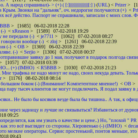
д спрашивал)- > (+) ( [:]||||||||||||||||||||[:] )
(
URL
) <
Prizer
> [1
 Крым. Звонки на "дальняк", оч. недорогие получаются (+)
<
Pr
 всё действо. Паспорт не спрашивали, записали с моих слов. Фото 
5BBB
> [1685] 06-02-2018 22:28
(-)
<
xReason
> [1589] 07-02-2018 19:29
 не передали (-)
<
je7711
> [1062] 07-02-2018 08:27
 говорили вообще (-)
<
zloj
> [1261] 06-02-2018 22:39
я (-)
<
ОВ
> [1369] 06-02-2018 22:39
яве. (-)
<
Serjio
> [1306] 07-02-2018 00:37
отправившие заявку до 1 мая, получают в подарок полгода связ
> [1057] 07-02-2018 03:39
НО... (+) (IMHO)
<
R5BBB
> [1030] 07-02-2018 21:23
 Мне трафика не надо минут не надо, своих некуда девать. Толь
er
> [1176] 08-02-2018 08:14
 большим боком (-) (Внимание! Kомпетентное мнение!)
<
ОВ
> 
яца пару тысяч клиентов не могут подключить. Я подал заявку в 
осяки.. Не было бы косяков везде была бы тишина.. А так, к офи
ие через задницу и лучше не связываться? Избавиться от дурног
18 09:25
ределятся, как им узнать о качестве и цене..) Но, "плохой " PR 
- как это всё выглядит со стороны. Хieровенько (-) (IMHO)
<
deca
это мелкие операторы. Сервис простенький, понтов меньше, это 
018 09:43