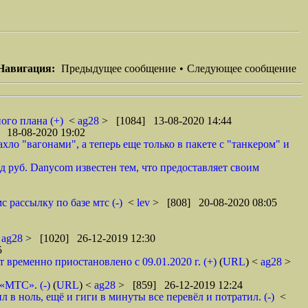
Навигация:
Предыдущее сообщение
•
Следующее сообщение
ого плана (+)
<
ag28
> [1084] 13-08-2020 14:44
 18-08-2020 19:02
ло "вагонами", а теперь еще только в пакете с "танкером" и
 руб. Danycom известен тем, что предоставляет своим
 рассылку по базе мтс (-)
<
lev
> [808] 20-08-2020 08:05
<
ag28
> [1020] 26-12-2019 12:30
5
ременно приостановлено с 09.01.2020 г. (+)
(
URL
) <
ag28
>
 «МТС». (-)
(
URL
) <
ag28
> [859] 26-12-2019 12:24
в ноль, ещё и гиги в минуты все перевёл и потратил. (-)
<