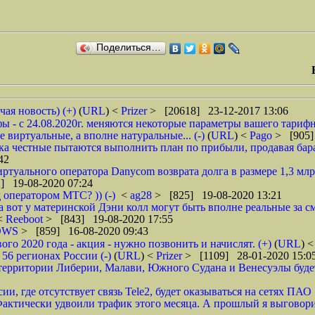
Поделиться…
чая новость) (+)
(
URL
) <
Prizer
> [20618] 23-12-2017 13:06
 - с 24.08.2020г. меняются некоторые параметры вашего тарифн
 виртуальные, а вполне натуральные... (-)
(
URL
) <
Pago
> [905]
ока честные пытаются выполнить план по прибыли, продавая барах
42
туального оператора Danycom возврата долга в размере 1,3 млрд
] 19-08-2020 07:24
 оператором МТС? )) (-)
<
ag28
> [825] 19-08-2020 13:21
а вот у материнской Дэни колл могут быть вполне реальные за смс
 <
Reeboot
> [843] 19-08-2020 17:55
DWS
> [859] 16-08-2020 09:43
 2020 года - акция - нужно позвонить и начислят. (+)
(
URL
) 
6 регионах России (-)
(
URL
) <
Prizer
> [1109] 28-01-2020 15:0
рритории Либерии, Малави, Южного Судана и Венесуэлы будет в
ии, где отсутствует связь Tele2, будет оказываться на сетях ПАО
ктически удвоили трафик этого месяца. А прошлый я выговорил 