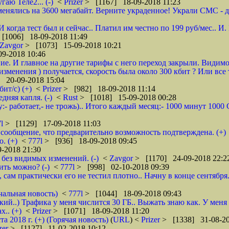
гаю Теле2... (-)
<
Prizer
> [1167] 18-09-2018 11:23
енялись на 3600 мегабайт. Верните украденное! Украли СМС - доб
 И когда тест был и сейчас.. Платил им честно по 199 руб/мес..
[1006] 18-09-2018 11:49
Zavgor
> [1073] 15-09-2018 10:21
9-2018 10:46
ие. И главное на другие тарифы с него переход закрыли. Видимо
менения ) получается, скорость была около 300 кбит ? Или все 
 20-09-2018 15:04
ит/с) (+)
<
Prizer
> [982] 18-09-2018 11:14
няя капля. (-)
<
Rust
> [1018] 15-09-2018 00:28
:- работает,- не трожь).. Итого каждый месяц:- 1000 минут 100
7l
> [1129] 17-09-2018 11:03
сообщение, что предварительно возможность подтверждена. (+)
. (+)
<
777l
> [936] 18-09-2018 09:45
-2018 21:30
без видимых изменений. (-)
<
Zavgor
> [1170] 24-09-2018 22:2
ить можно? (-)
<
777l
> [998] 02-10-2018 09:39
, сам практически его не тестил плотно.. Начну в конце сентября
чальная новость)
<
777l
> [1044] 18-09-2018 09:43
кий..) Трафика у меня числится 30 ГБ.. Выжать знаю как. У меня
.. (+)
<
Prizer
> [1071] 18-09-2018 11:20
2018 г. (+) (Горячая новость)
(
URL
) <
Prizer
> [1338] 31-08-20
zer
> [1127] 11-02-2018 10:12