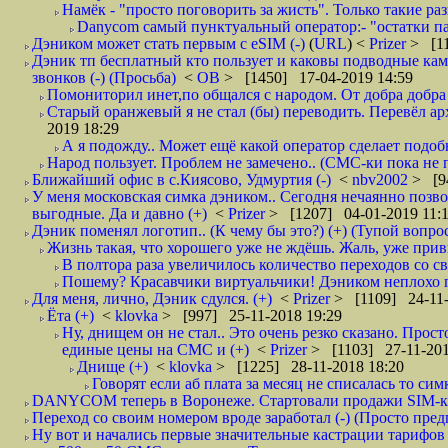
Намёк - "просто поговорить за жисть". Только такие ра
Danycom самый пунктуальный оператор:- "остатки па
Дэником может стать первым с еSIM (-)
(
URL
) <
Prizer
> [11
Дэник тп бесплатный кто пользует и каковы подводные камн
звонков (-) (Просьба)
<
ОВ
> [1450] 17-04-2019 14:59
Помониторил инет,по общался с народом. От добра добра 
Старый оранжевый я не стал (бы) переводить. Перевёл а
2019 18:29
А я подожду.. Может ещё какой оператор сделает подо
Народ пользует. Проблем не замечено.. (СМС-ки пока не п
Ближайший офис в с.Киясово, Удмуртия (-)
<
nbv2002
> [9
У меня московская симка дэником.. Сегодня нечаянно позво
выгодные. Да и давно (+)
<
Prizer
> [1207] 04-01-2019 11:
Дэник поменял логотип.. (К чему бы это?) (+) (Тупой вопро
Жизнь такая, что хорошего уже не ждёшь. Жаль, уже привы
В полтора раза увеличилось количество переходов со
Пошему? Красавчики виртуальчики! Дэником неплохо по
Для меня, лично, Дэник сдулся. (+)
<
Prizer
> [1109] 24-11-
Ёта (+)
<
klovka
> [997] 25-11-2018 19:29
Ну, днищем он не стал.. Это очень резко сказано. Прост
единые цены на СМС и (+)
<
Prizer
> [1103] 27-11-201
Днище (+)
<
klovka
> [1225] 28-11-2018 18:20
Говорят если аб плата за месяц не списалась то симк
DANYCOM теперь в Воронеже. Стартовали продажи SIM-карт
Переход со своим номером вроде заработал (-) (Просто пре
Ну вот и начались первые значительные кастрации тарифов 