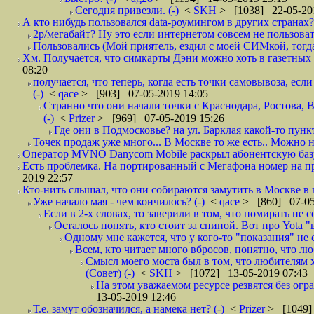
Сегодня привезли. (-)
<
SKH
> [1038] 22-05-20
А кто нибудь пользовался data-роумингом в других странах?
2р/мегабайт? Ну это если интернетом совсем не пользовать
Пользовались (Мой приятель, ездил с моей СИМкой, тогд
Хм. Получается, что симкарты Дэни можно хоть в газетных к
08:20
получается, что теперь, когда есть точки самовывоза, есл
(-)
<
qace
> [903] 07-05-2019 14:05
Странно что они начали точки с Краснодара, Ростова,
(-)
<
Prizer
> [969] 07-05-2019 15:26
Где они в Подмосковье? на ул. Барклая какой-то пункт
Точек продаж уже много... В Москве то же есть.. Можно на
Оператор MVNO Danycom Mobile раскрыл абонентскую базу.
Есть проблемка. На портированный с Мегафона номер на при
2019 22:57
Кто-нить слышал, что они собираются замутить в Москве в к
Уже начало мая - чем кончилось? (-)
<
qace
> [860] 07-05
Если в 2-х словах, то заверили в том, что помирать не с
Осталось понять, кто стоит за спиной. Вот про Yota "
Одному мне кажется, что у кого-то "показания" не с
Всем, кто читает много вбросов, понятно, что люб
Смысл моего моста был в том, что любителям хо
(Совет) (-)
<
SKH
> [1072] 13-05-2019 07:43
На этом уважаемом ресурсе резвятся без огр
13-05-2019 12:46
Т.е. замут обозначился, а намека нет? (-)
<
Prizer
> [1049]