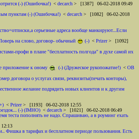
отрится (-) (Ошибочка!)
<
decarch
> [1387] 06-02-2018 09:49
ным пунктам (-) (Ошибочка!)
<
decarch
> [1082] 06-02-2018
мство=отписки,а серьезные адреса вообще манкируют...Если
. Поверь на слово, договор- обычный
(-)
<
Prizer
> [1092]
истами-профи в плане "бесплатность полгода" в духе самой их
тое приложение к оному
(-) (Дружеское рукопожатие!)
<
ОВ
омер договора о услугах связи, реквизиты(печать конторы),
ественное желание подрядить новых клиентов и к другим
+)
<
Prizer
> [1193] 06-02-2018 12:55
здок... (-) (IMHO)
<
decarch
> [1021] 06-02-2018 06:49
емя теста пополнять не надо. Спрашиваю, а в роуминг ехать
 12:13
и.. Фишка в тарифах и бесплатном периоде пользования. Есть