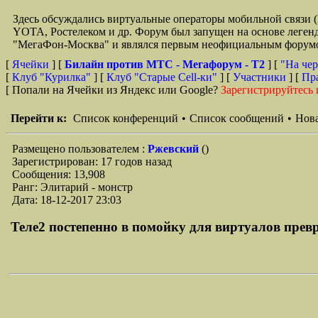
Здесь обсуждались виртуальные операторы мобильной свя
YOTA, Ростелеком и др. Форум был запущен на основе легенд
"МегаФон-Москва" и являлся первым неофициальным форумом 
[
Ячейки
] [
Билайн против МТС - Мегафорум - T2
]
[
"На чер
[
Клуб "Курилка"
] [
Клуб "Старые Сell-ки"
] [
Участники
] [
Пр
[ Попали на Ячейки из Яндекс или Google?
Зарегистрируйтесь 
Перейти к:
Список конференций
•
Список сообщений
•
Нова
Размещено пользователем :
Ржевский
()
Зарегистрирован: 17 годов назад
Сообщения: 13,908
Ранг: Элитарий - монстр
Дата: 18-12-2017 23:03
Теле2 постепенно в помойку для виртуалов превр