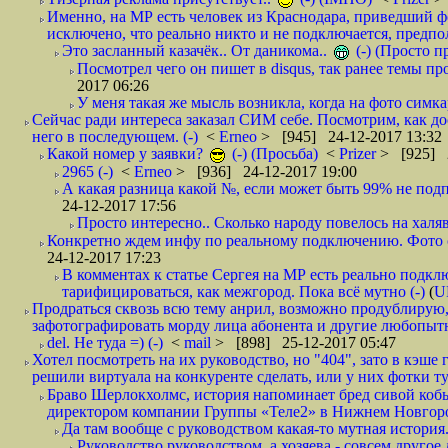
Именно, на МР есть человек из Краснодара, приведший ф
исключено, что реально никто и не подключается, предпол
Это засланный казачёк.. От даникома..
(-) (Просто 
Посмотрел чего он пишет в disqus, так ранее темы пр
2017 06:26
У меня такая же мысль возникла, когда на фото симкар
Сейчас ради интереса заказал СИМ себе. Посмотрим, как д
него в последующем. (-)
<
Erneo
> [945] 24-12-2017 13:32
Какой номер у заявки?
(-) (Просьба)
<
Prizer
> [925] 2
2965 (-)
<
Erneo
> [936] 24-12-2017 19:00
А какая разница какой №, если может быть 99% не подп
24-12-2017 17:56
Просто интересно.. Сколько народу повелось на халяв
Конкретно ждем инфу по реальному подключению. Фото симо
24-12-2017 17:23
В комментах к статье Сергея на МР есть реально подкл
тарифицироваться, как межгород. Пока всё мутно (-)
(
U
Продраться сквозь всю тему анрил, возможно продублирую,
зафотографировать морду лица абонента и другие любопытн
del. Не туда =) (-)
<
mail
> [898] 25-12-2017 05:47
Хотел посмотреть на их руководство, но "404", зато в кэше
решили виртуала на конкуренте сделать, или у них фотки т
Браво Шерлокхолмс, история напоминает бред сивой кобы
директором компании Группы «Теле2» в Нижнем Новгород
Да там вообще с руководством какая-то мутная история.
Руководство руководством, а хозяева,- совсем другое