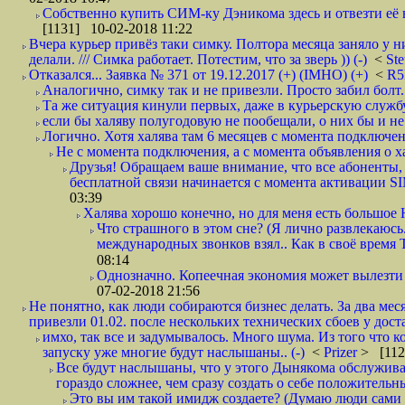
Собственно купить СИМ-ку Дэникома здесь и отвезти её в
[1131] 10-02-2018 11:22
Вчера курьер привёз таки симку. Полтора месяца заняло у н
делали. /// Симка работает. Потестим, что за зверь )) (-)
<
St
Отказался... Заявка № 371 от 19.12.2017 (+) (IMHO) (+)
<
R
Аналогично, симку так и не привезли. Просто забил болт. 
Та же ситуация кинули первых, даже в курьерскую службу
если бы халяву полугодовую не пообещали, о них бы и не
Логично. Хотя халява там 6 месяцев с момента подключени
Не с момента подключения, а с момента объявления о хал
Друзья! Обращаем ваше внимание, что все абоненты, 
бесплатной связи начинается с момента активации 
03:39
Халява хорошо конечно, но для меня есть большое 
Что страшного в этом сне? (Я лично развлекаюсь.
международных звонков взял.. Как в своё время
08:14
Однозначно. Копеечная экономия может вылезти
07-02-2018 21:56
Не понятно, как люди собираются бизнес делать. За два мес
привезли 01.02. после нескольких технических сбоев у дост
имхо, так все и задумывалось. Много шума. Из того что к
запуску уже многие будут наслышаны.. (-)
<
Prizer
> [112
Все будут наслышаны, что у этого Дынякома обслужива
гораздо сложнее, чем сразу создать о себе положительн
Это вы им такой имидж создаете? (Думаю люди сами оп