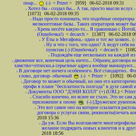
пиар...
(-)
<
Prizer
> [959] 06-02-2018 09:31
Хотел бы - создал бы... А так, просто мысли вслух 
[1073] 06-02-2018 09:35
Надо просто понимать, что подобные операторы 
мелкооптовые базы.. Таких операторов может быт
Хрень несёте какую-то... Я сравниваю с Йотой
(Ошибочка!)
<
decarch
> [1387] 06-02-2018 0
У Ёты и Мегафона,- один и тот же хозяин.. (-
Ну и что с того, что один? А ведут себя 
пунктам (-) (Ошибочка!)
<
decarch
> [1082
Подождём еще нескольких на каждой из 
движение все, конечная цель ничто... Образец договора н
хамство=отписки,а серьезные адреса вообще манкируют...
В договоре нет ничего особенного. Всё стандартно.. Фот
слово, договор- обычный
(-)
<
Prizer
> [1092] 06-0
Договор то может и обычный, но они его категоричес
профи в плане "бесплатность полгода" в духе самой 
Документы ООО "ДЭНИ КОЛЛ" (+)
(
URL
) <
Prize
Спасибо конечно, но яснее не стало. Это не сам
приложение к оному
(-) (Дружеское рукопож
Это вот самое оно на которое ссылается распл
договора о услугах связи, реквизиты(печать ко
2018 15:36
Да уж. Если Вы возглавляете многопрофиль
желание подрядить новых клиентов и к други
2018 18:56