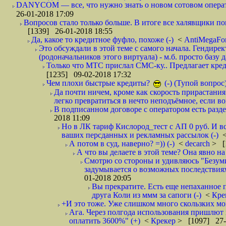
DANYCOM — все, что нужно знать о новом сотовом опера
26-01-2018 17:09
Вопросов стало только больше. В итоге все халявщики по
[1339] 26-01-2018 18:55
Да, какое то кредитное фуфло, похоже (-)
<
AntiMegaF
Это обсуждали в этой теме с самого начала. Гендире
(родоначальников этого виртуала) - м.б. просто базу 
Только что МТС прислал СМС-ку.. Предлагает кре
[1235] 09-02-2018 17:32
Чем плохи быстрые кредиты?
(-) (Тупой вопрос
Да почти ничем, кроме как скорость прирастани
легко превратиться в нечто неподъёмное, если вов
В подписанном договоре с оператором есть разде
2018 11:09
Но в ЛК тариф Кислород_тест с АП 0 руб. И вс
ваших персданных и рекламных рассылок (-)
А потом в суд, наверно? =)) (-)
<
decarch
> [
А что вы делаете в этой теме? Она явно на д
Смотрю со стороны и удивляюсь "Безумию
задумывается о возможных последствия
01-2018 20:05
Вы прекратите. Есть еще непаханное 
друга Коли из ммм за сапоги (-)
<
Кре
+И это тоже. Уже слишком много скользких мо
Ага. Через полгода использования пришлют п
оплатить 3600%" (+)
<
Крекер
> [1097] 27-