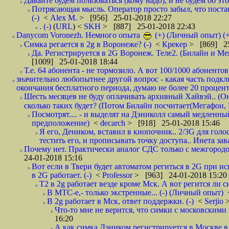
Давайте будем пользоваться (кому надо), и не будем об этом
Потрясающая мысль. Оператор просто забыл, что постави
(-)
<
Alex M.
> [956] 25-01-2018 22:27
. (-)
(
URL
) <
SKH
> [887] 25-01-2018 22:43
Danycom Voronezh. Немного опыта
(+) (Личный опыт) (+
Симка регается в 2g в Воронеже? (-)
<
Крекер
> [869] 25
Да. Регистрируется в 2G Воронеж. Теле2. (Билайн и Мег
[1009] 25-01-2018 18:44
Т.е. 64 абонента - не тормозило. А вот 100/1000 абонентов
значительно любопытнее другой вопрос - какая часть подк
окончания бесплатного периода, думаю не более 20 проценто
Шесть месяцев не буду оплачивать архивный Хайвэй.. (Он 
сколько таких будет? (Потом Билайн посчитает(Мегафон, 
Посмотрят.... - и выделят на Дэниколл самый медленный
предположение)
<
decarch
> [918] 25-01-2018 15:46
Я его, Деником, вставил в кнопочник.. 2/3G для голо
тестить его, и прописывать точку доступа.. Инета зава
Почему нет. Практически аналог СДС только с межгородом.
24-01-2018 15:16
Вот если в Твери будет автоматом региться в 2G при ис
в 2G работает. (-)
<
Professor
> [963] 24-01-2018 15:20
T2 в 2g работает везде кроме Мск. А вот регится ли с
В МТС-е,- только экстренные... (-) (Личный опыт)
В 2g работает в Мск, ответ поддержки. (-)
<
Serjio
Что-то мне не верится, что симки с московскими 
16:20
А как симка Дэником регистрируется в Москве в 