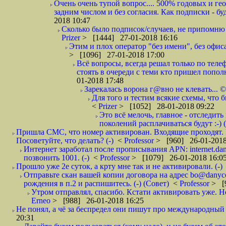
Очень очень тупой вопрос.... 500% годовых и ге
задним числом и без согласия. Как подписки - бу
2018 10:47
Сколько было подписок/случаев, не припомню 
Prizer
> [1444] 27-01-2018 16:16
Этим и плох оператор "без имени", без офиса
> [1096] 27-01-2018 17:00
Всё вопросы, всегда решал только по телеф
стоять в очереди с теми кто пришел попол
01-2018 17:48
Зарекалась ворона г@вно не клевать... ©
Для того и тестим всякие схемы, что б
<
Prizer
> [1052] 28-01-2018 09:22
Это всё мелочь, главное - отследит
поколений расплачиваться будут :-) (
Пришла СМС, что номер активирован. Входящие проходят. И
Посоветуйте, что делать? (-)
<
Professor
> [960] 26-01-2018
Интернет заработал после прописывания APN: internet.da
позвонить 1001. (-)
<
Professor
> [1079] 26-01-2018 16:0
Прошло уже 2е суток, а крту мне так и не активировали. (-)
Отправьте скан вашей копии договора на адрес bo@danyc
рождения в п.2 и распишитесь. (-) (Совет)
<
Professor
> [
Утром отправлял, спасибо. Кстати активировать уже. Но 
Erneo
> [988] 26-01-2018 16:25
Не понял, а чё за беспредел они пишут про международный 
20:31