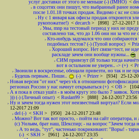
услуг доставки от этого не меньше (-) (IMHO)
<
de
в соцсетях они пишут, что выбранный ранее ном
после 1.01.18 точках продаж. Видимо с кс не сло
Ну с 1 января как офисы продаж откроются эли
рукопожатие!)
<
decarch
> [898] 27-12-2017 1
Увы, mnp на тестовый период у них не преду
составлено так, что до 1.06 они ни за что не 
Кто-нибудь задумался что они собираются
подобных тестов? (-) (Тупой вопрос)
<
Pri
Хороший вопрос. Нет связи=тест, не идет
раскладе зачем они вообще нужны...
СИМ привезут (И только тогда начнётся
вот в остальном не уверен.. -> (+)
<
Pr
Звонили в воскресенье, обещали привезти, но так и не при
Будешь первым.. Пиши..
(-)
<
Prizer
> [934] 25-12-20
Новая версия "от них" через vk в отношении фотофиксаци
регионах России у нас начнут открываться (+)
<
ОВ
> [104
А я пока в отказ ушёл - в моём кругу это было 7 заявок. Х
))) (-) (Личный опыт)
<
Ruslan99
> [888] 24-12-2017 23:56
Ну и зачем тогда нужен этот неизвестный виртуал? Если м
12-2017 21:09
del (-)
<
SKH
> [950] 24-12-2017 23:48
Можно? Вот так вот просто, - пойти на сайт оператора, и л
(с) Уильям, брат наш, Шекспир; - на вопрос "Зачем тогда 
А то ведь, "тут", частенько покрикивают: "Воры! - тариф-
(-)
<
SKH
> [961] 24-12-2017 23:35