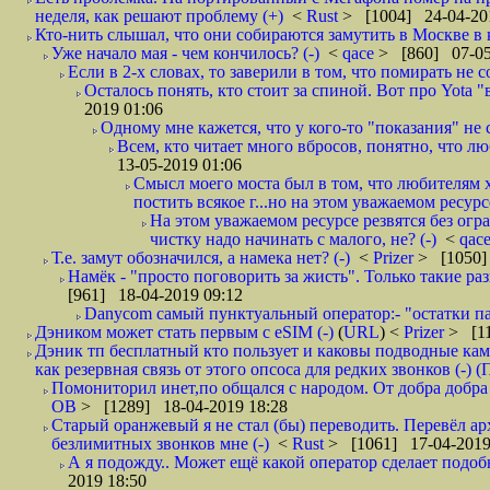
неделя, как решают проблему (+)
<
Rust
> [1004] 24-04-20
Кто-нить слышал, что они собираются замутить в Москве в к
Уже начало мая - чем кончилось? (-)
<
qace
> [860] 07-05
Если в 2-х словах, то заверили в том, что помирать не с
Осталось понять, кто стоит за спиной. Вот про Yota "
2019 01:06
Одному мне кажется, что у кого-то "показания" не с
Всем, кто читает много вбросов, понятно, что люб
13-05-2019 01:06
Смысл моего моста был в том, что любителям х
постить всякое г...но на этом уважаемом ресурсе.
На этом уважаемом ресурсе резвятся без огр
чистку надо начинать с малого, не? (-)
<
qac
Т.е. замут обозначился, а намека нет? (-)
<
Prizer
> [1050]
Намёк - "просто поговорить за жисть". Только такие ра
[961] 18-04-2019 09:12
Danycom самый пунктуальный оператор:- "остатки па
Дэником может стать первым с еSIM (-)
(
URL
) <
Prizer
> [11
Дэник тп бесплатный кто пользует и каковы подводные кам
как резервная связь от этого опсоса для редких звонков (-) (
Помониторил инет,по общался с народом. От добра добра 
ОВ
> [1289] 18-04-2019 18:28
Старый оранжевый я не стал (бы) переводить. Перевёл а
безлимитных звонков мне (-)
<
Rust
> [1061] 17-04-2019
А я подожду.. Может ещё какой оператор сделает подо
2019 18:50