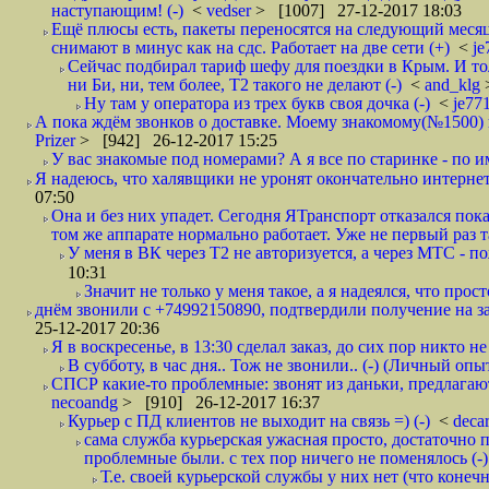
наступающим! (-)
<
vedser
> [1007] 27-12-2017 18:03
Ещё плюсы есть, пакеты переносятся на следующий месяц 
снимают в минус как на сдс. Работает на две сети (+)
<
j
Сейчас подбирал тариф шефу для поездки в Крым. И то
ни Би, ни, тем более, Т2 такого не делают (-)
<
and_klg
Ну там у оператора из трех букв своя дочка (-)
<
je77
А пока ждём звонков о доставке. Моему знакомому(№1500) поз
Prizer
> [942] 26-12-2017 15:25
У вас знакомые под номерами? А я все по старинке - по 
Я надеюсь, что халявщики не уронят окончательно интернет 
07:50
Она и без них упадет. Сегодня ЯТранспорт отказался пока
том же аппарате нормально работает. Уже не первый раз т
У меня в ВК через Т2 не авторизуется, а через МТС - 
10:31
Значит не только у меня такое, а я надеялся, что просто
днём звонили с +74992150890, подтвердили получение на зав
25-12-2017 20:36
Я в воскресенье, в 13:30 сделал заказ, до сих пор никто н
В субботу, в час дня.. Тож не звонили.. (-) (Личный опы
СПСР какие-то проблемные: звонят из даньки, предлагают 
necoandg
> [910] 26-12-2017 16:37
Курьер с ПД клиентов не выходит на связь =) (-)
<
deca
сама служба курьерская ужасная просто, достаточно п
проблемные были. с тех пор ничего не поменялось (-)
Т.е. своей курьерской службы у них нет (что коне