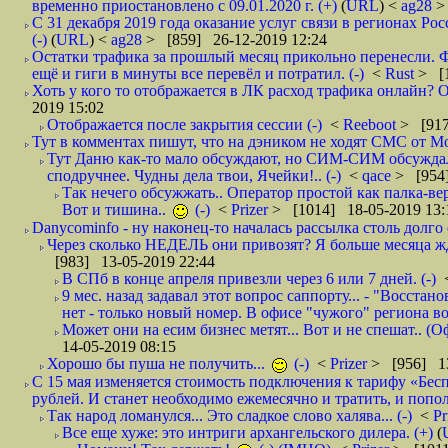
временно приостановлено с 09.01.2020 г. (+)
(
URL
) <
ag28
>
С 31 декабря 2019 года оказание услуг связи в регионах Рос
(-)
(
URL
) <
ag28
> [859] 26-12-2019 12:24
Остатки трафика за прошлый месяц прикольно перенесли. Ф
ещё и гиги в минуты все перевёл и потратил. (-)
<
Rust
> [
Хоть у кого то отображается в ЛК расход трафика онлайн? О
2019 15:02
Отображается после закрытия сессии (-)
<
Reeboot
> [917
Тут в комментах пишут, что на дэником не ходят СМС от Мо
Тут Даню как-то мало обсуждают, но СИМ-СИМ обсуждали 
сподручнее. Чудны дела твои, Ячейки!.. (-)
<
qace
> [954]
Так нечего обсужжать.. Оператор простой как палка-верё
Вот и тишина..
(-)
<
Prizer
> [1014] 18-05-2019 13:
Danycominfo - ну наконец-то началась рассылка столь дол
Через сколько НЕДЕЛЬ они привозят? Я больше месяца жду,
[983] 13-05-2019 22:44
В СПб в конце апреля привезли через 6 или 7 дней. (-)
9 мес. назад задавал этот вопрос саппорту... - "Восст
нет - только новый номер. В офисе "чужого" региона во
Может они на есим бизнес метят... Вот и не спешат.. (О
14-05-2019 08:15
Хорошо бы пуша не получить...
(-)
<
Prizer
> [956] 13
С 15 мая изменяется стоимость подключения к тарифу «Бесп
рублей. И станет необходимо ежемесячно и тратить, и попол
Так народ ломанулся... Это сладкое слово халява... (-)
<
Pr
Все еще хуже: это интриги архангельского дилера. (+)
(