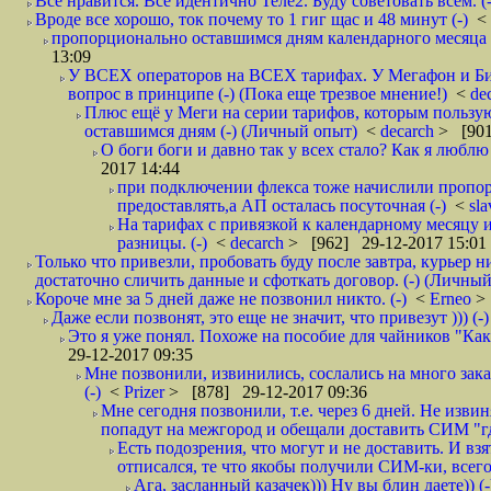
Все нравится. Все идентично Теле2. Буду советовать всем. (-
Вроде все хорошо, ток почему то 1 гиг щас и 48 минут (-)
<
пропорционально оставшимся дням календарного месяца в
13:09
У ВСЕХ операторов на ВСЕХ тарифах. У Мегафон и Би 
вопрос в принципе (-) (Пока еще трезвое мнение!)
<
de
Плюс ещё у Меги на серии тарифов, которым пользую
оставшимся дням (-) (Личный опыт)
<
decarch
> [901
О боги боги и давно так у всех стало? Как я люблю 
2017 14:44
при подключении флекса тоже начислили пропорц
предоставлять,а АП осталась посуточная (-)
<
sl
На тарифах с привязкой к календарному месяцу 
разницы. (-)
<
decarch
> [962] 29-12-2017 15:01
Только что привезли, пробовать буду после завтра, курьер н
достаточно сличить данные и сфоткать договор. (-) (Личный 
Короче мне за 5 дней даже не позвонил никто. (-)
<
Erneo
>
Даже если позвонят, это еще не значит, что привезут ))) (-)
Это я уже понял. Похоже на пособие для чайников "Как о
29-12-2017 09:35
Мне позвонили, извинились, сослались на много заказ
(-)
<
Prizer
> [878] 29-12-2017 09:36
Мне сегодня позвонили, т.е. через 6 дней. Не изв
попадут на межгород и обещали доставить СИМ "где
Есть подозрения, что могут и не доставить. И взят
отписался, те что якобы получили СИМ-ки, всего 
Ага, засланный казачек))) Ну вы блин даете)) (-