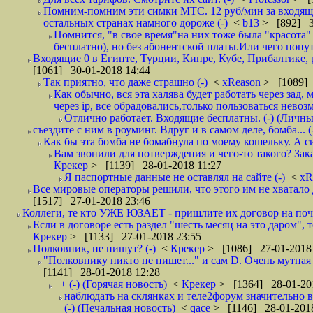
Помним-помним эти симки МТС. 12 руб/мин за входящие и
остальных странах намного дороже (-)
<
b13
> [892] 3
Помнится, "в свое время"на них тоже была "красота
бесплатно), но без абонентской платы.Или чего попут
Входящие 0 в Египте, Турции, Кипре, Кубе, Прибалтике, р
[1061] 30-01-2018 14:44
Так приятно, что даже страшно (-)
<
xReason
> [1089] 
Как обычно, вся эта халява будет работать через зад
через ip, все обрадовались,только пользоваться нево
Отлично работает. Входящие бесплатны. (-) (Личн
съездите с ним в роуминг. Вдруг и в самом деле, бомба... (
Как бы эта бомба не бомабнула по моему кошельку. А си
Вам звонили для потверждения и чего-то такого? Зака
Крекер
> [1139] 28-01-2018 11:27
Я паспортные данные не оставлял на сайте (-)
<
xR
Все мировые операторы решили, что этого им не хватало 
[1517] 27-01-2018 23:46
Коллеги, те кто УЖЕ ЮЗАЕТ - пришлите их договор на почту
Если в договоре есть раздел "шесть месяц на это даром", т
Крекер
> [1133] 27-01-2018 23:55
Полковник, не пишут? (-)
<
Крекер
> [1086] 27-01-2018
"Полковнику никто не пишет..." и сам D. Очень мутная
[1141] 28-01-2018 12:28
++ (-) (Горячая новость)
<
Крекер
> [1364] 28-01-20
наблюдать на склянках и теле2форум значительно в
(-) (Печальная новость)
<
qace
> [1146] 28-01-2018