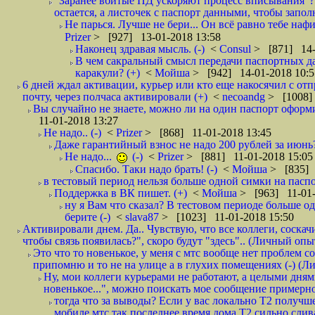
"Заранее вбитые ПД ускоряют процесс вписывания"?
остается, а листочек с паспорт данными, чтобы заполн
Не парься. Лучше не бери... Он всё равно тебе нафи
Prizer
> [927] 13-01-2018 13:58
Наконец здравая мысль. (-)
<
Consul
> [871] 14-
В чем сакральный смысл передачи паспортных да
каракули? (+)
<
Мойша
> [942] 14-01-2018 10:5
6 дней ждал активации, курьер или кто еще накосячил с от
почту, через полчаса активировали (+)
<
necoandg
> [1008]
Вы случайно не знаете, можно ли на один паспорт оформи
11-01-2018 13:27
Не надо.. (-)
<
Prizer
> [868] 11-01-2018 13:45
Даже гарантийный взнос не надо 200 рублей за июнь?
Не надо...
(-)
<
Prizer
> [881] 11-01-2018 15:05
Спасибо. Таки надо брать! (-)
<
Мойша
> [835] 
в тестовый период нельзя больше одной симки на паспор
Поддержка в ВК пишет. (+)
<
Мойша
> [963] 11-01-
ну я Вам что сказал? В тестовом периоде больше одн
берите (-)
<
slava87
> [1023] 11-01-2018 15:50
Активировали днем. Да.. Чувствую, что все коллеги, соска
чтобы связь появилась?", скоро будут "здесь".. (Личный опыт
Это что то новенькое, у меня с мтс вообще нет проблем с
припомню и то не на улице а в глухих помещениях (-) (
Ну, мои коллеги курьерами не работают, а целыми днями
новенькое...", можно поискать мое сообщение примерно 
тогда что за выводы? Если у вас локально Т2 получше
мобиле мтс,так последнее время дома Т2 сильно слива