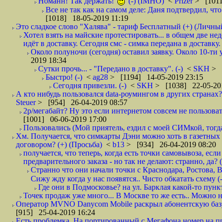
Номанн! Так держать!
(-) (IMHO)
<
Prizer
> [1011
Все не так как на самом деле: Даня подтвердил, чт
[1018] 18-05-2019 11:19
Это сладкое слово "Халява" - тариф Бесплатный (+) (Личны
Хотел взять на майские протестировать... в общем две не
идёт в доставку. Сегодня смс - симка передана в доставку.
Около полуночи (сегодня) оставил заявку. Около 10-ти у
2019 18:34
Сутки прочь... - "Передано в доставку". (-)
<
SKH
> 
Быстро! (-)
<
ag28
> [1194] 14-05-2019 23:15
Сегодня привезли. (-)
<
SKH
> [1038] 22-05-20
А кто нибудь пользовался data-роумингом в других странах?
Steuer
> [954] 26-04-2019 08:57
2р/мегабайт? Ну это если интернетом совсем не пользовать
[1001] 06-06-2019 17:00
Пользовались (Мой приятель, ездил с моей СИМкой, тогд
Хм. Получается, что симкарты Дэни можно хоть в газетных к
договором? (+) (Просьба)
<
b13
> [934] 26-04-2019 08:20
получается, что теперь, когда есть точки самовывоза, есл
предварительного заказа - но так не делают: странно, да? (
Странно что они начали точки с Краснодара, Ростова,
Сижу жду когда у нас появятся.. Чисто обкатать схему (-
Где они в Подмосковье? на ул. Барклая какой-то пункт
Точек продаж уже много... В Москве то же есть.. Можно на
Оператор MVNO Danycom Mobile раскрыл абонентскую базу.
[915] 25-04-2019 16:24
Есть проблемка. На портированный с Мегафона номер на при