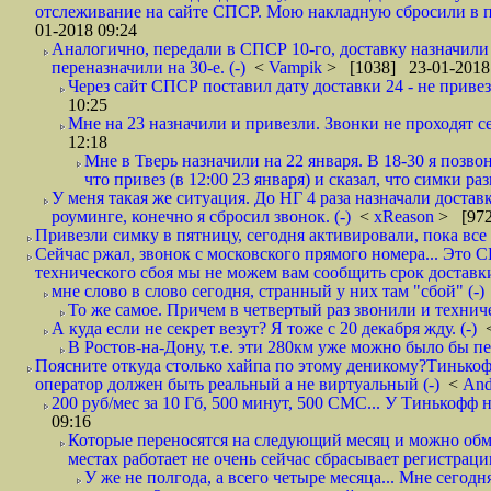
отслеживание на сайте СПСР. Мою накладную сбросили в п
01-2018 09:24
Аналогично, передали в СПСР 10-го, доставку назначили н
переназначили на 30-е. (-)
<
Vampik
> [1038] 23-01-2018
Через сайт СПСР поставил дату доставки 24 - не привезл
10:25
Мне на 23 назначили и привезли. Звонки не проходят 
12:18
Мне в Тверь назначили на 22 января. В 18-30 я позво
что привез (в 12:00 23 января) и сказал, что симки раз
У меня такая же ситуация. До НГ 4 раза назначали доставк
роуминге, конечно я сбросил звонок. (-)
<
xReason
> [972
Привезли симку в пятницу, сегодня активировали, пока все 
Сейчас ржал, звонок с московского прямого номера... Это С
технического сбоя мы не можем вам сообщить срок доставки
мне слово в слово сегодня, странный у них там "сбой" (-)
То же самое. Причем в четвертый раз звонили и техниче
А куда если не секрет везут? Я тоже с 20 декабря жду. (-)
В Ростов-на-Дону, т.е. эти 280км уже можно было бы пеш
Поясните откуда столько хайпа по этому деникому?Тинькоф
оператор должен быть реальный а не виртуальный (-)
<
And
200 руб/мес за 10 Гб, 500 минут, 500 СМС... У Тинькофф не
09:16
Которые переносятся на следующий месяц и можно обмен
местах работает не очень сейчас сбрасывает регистрацию
У же не полгода, а всего четыре месяца... Мне сегод