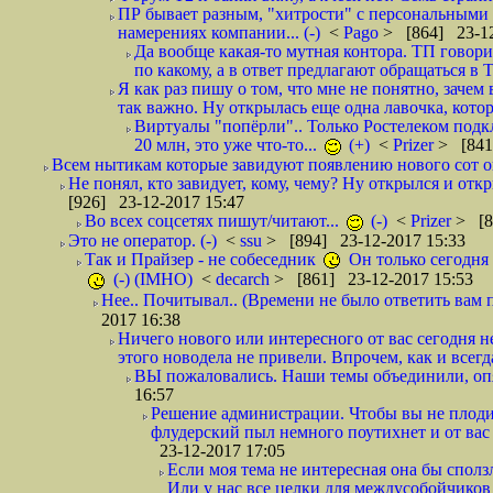
ПР бывает разным, "хитрости" с персональными 
намерениях компании... (-)
<
Pago
> [864] 23-12
Да вообще какая-то мутная контора. ТП говори
по какому, а в ответ предлагают обращаться в 
Я как раз пишу о том, что мне не понятно, зачем
так важно. Ну открылась еще одна лавочка, кото
Виртуалы "попёрли".. Только Ростелеком подкл
20 млн, это уже что-то...
(+)
<
Prizer
> [841
Всем нытикам которые завидуют появлению нового сот оп
Не понял, кто завидует, кому, чему? Ну открылся и откры
[926] 23-12-2017 15:47
Во всех соцсетях пишут/читают...
(-)
<
Prizer
> [8
Это не оператор. (-)
<
ssu
> [894] 23-12-2017 15:33
Так и Прайзер - не собеседник
Он только сегодня 
(-) (IMHO)
<
decarch
> [861] 23-12-2017 15:53
Нее.. Почитывал.. (Времени не было ответить вам п
2017 16:38
Ничего нового или интересного от вас сегодня не
этого новодела не привели. Впрочем, как и всегд
ВЫ пожаловались. Наши темы объединили, опят
16:57
Решение администрации. Чтобы вы не плодил
флудерский пыл немного поутихнет и от ва
23-12-2017 17:05
Если моя тема не интересная она бы сползл
Или у нас все целки для междусобойчиков