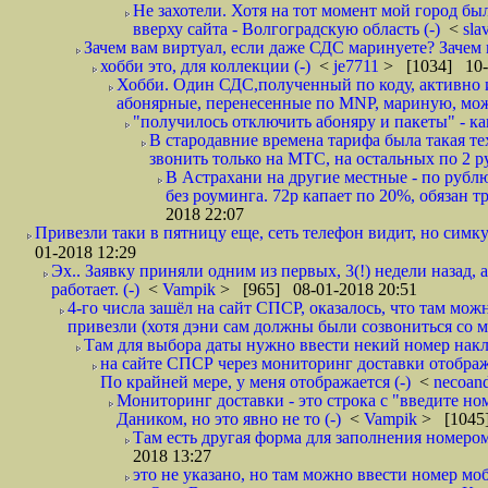
Не захотели. Хотя на тот момент мой город бы
вверху сайта - Волгоградскую область (-)
<
sla
Зачем вам виртуал, если даже СДС маринуете? Зачем 
хобби это, для коллекции (-)
<
je7711
> [1034] 10-
Хобби. Один СДС,полученный по коду, активно и
абонярные, перенесенные по MNP, мариную, може
"получилось отключить абоняру и пакеты" - как
В стародавние времена тарифа была такая те
звонить только на МТС, на остальных по 2 руб
В Астрахани на другие местные - по рубл
без роуминга. 72р капает по 20%, обязан т
2018 22:07
Привезли таки в пятницу еще, сеть телефон видит, но симку
01-2018 12:29
Эх.. Заявку приняли одним из первых, 3(!) недели назад, 
работает. (-)
<
Vampik
> [965] 08-01-2018 20:51
4-го числа зашёл на сайт СПСР, оказалось, что там мож
привезли (хотя дэни сам должны были созвониться со мн
Там для выбора даты нужно ввести некий номер накла
на сайте СПСР через мониторинг доставки отображ
По крайней мере, у меня отображается (-)
<
necoan
Мониторинг доставки - это строка с "введите но
Даником, но это явно не то (-)
<
Vampik
> [1045]
Там есть другая форма для заполнения номером 
2018 13:27
это не указано, но там можно ввести номер моб