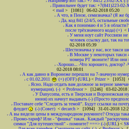
Например вот так:- +7 8412 23-02-ХХ (-
Правильнее будет так: +7(841)223-02-Х
<
mail
> [1081] 06-02-2018 05:20
А что, в Пензе, семизначка? (Я же бр
Да, код 841 (2/4/5, остальные сво
Как я понимаю 4 и 5 в области?
после трёхзначного кода) (+)
<
У меня ноут сайт Россвязи не
человек ссылку дал, так на то
02-2018 05:39
Шестизначка у нас, все такси ш
В Москве у некоторых такси 
номера РТ звоните? Или они в
-Хорошо... -Что хорошего, доктор? -
02-2018 08:01
А как давно в Воронеже перешли на 7-значную нумер
с 01.02.2011
(+) (OFF)
(
URL
) <
Prizer
> [1053] 0
Ясно. Надо отдать вам должное за верное замечан
нумерация). (-)
<
Professor
> [1246] 03-02-2018 
У Danycoma, есть и Тверская и Воронежская ну
июня) их начнут выдавать (-) (Просто предпол
Поставьте себе "Следить за темой". Будут ссылки на почт
флудит
(-) (Совет)
<
decarch
> [1094] 31-01-2018 12:2
А вы видели цены в международном роуминге? Откуда такая
Промо-тариф? Или - "фишка" такая.. Каждый "раскручивае
симки "Для путешествий" - помните? ===> (-)
(
URL
) <
S
Для всех тарифов. Смотрите их сайт. (-)
<
Professor
> [