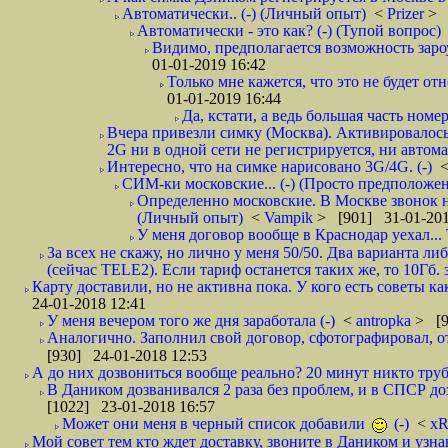
Автоматически.. (-) (Личный опыт)
<
Prizer
> 
Автоматически - это как? (-) (Тупой вопрос)
Видимо, предполагается возможность зароу
01-01-2019 16:42
Только мне кажется, что это не будет о
01-01-2019 16:44
Да, кстати, а ведь большая часть номер
Вчера привезли симку (Москва). Активировалось п
2G ни в одной сети не регистрируется, ни автом
Интересно, что на симке нарисовано 3G/4G. (-)
СИМ-ки московские... (-) (Просто предположе
Определенно московские. В Москве звонок н
(Личный опыт)
<
Vampik
> [901] 31-01-201
У меня договор вообще в Краснодар уехал...
За всех не скажу, но лично у меня 50/50. Два варианта л
(сейчас TELE2). Если тариф останется таких же, то 10Гб. 
Карту доставили, но не активна пока. У кого есть советы к
24-01-2018 12:41
У меня вечером того же дня заработала (-)
<
antropka
> [9
Аналогично. Заполнил свой договор, сфотографировал, 
[930] 24-01-2018 12:53
А до них дозвониться вообще реально? 20 минут никто трубк
В Даником дозванивался 2 раза без проблем, и в СПСР дозв
[1022] 23-01-2018 16:57
Может они меня в черный список добавили
(-)
<
xR
Мой совет тем кто ждет доставку, звоните в Даником и узн