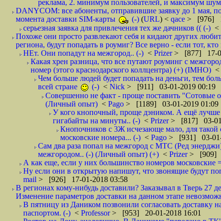
реклама, 2. минимум пользователей, и максимум шума.
DANYCOM: все абоненты, отправившие заявку до 1 мая, пол
момента доставки SIM-карты
(-)
(
URL
) <
qace
> [976] 1
серьезная заявка для привлечения тех же дачников (( (-)
<
Похоже они просто развлекают себя и кидают других любител
региона, будут попадать в роумиг? Все верно - если тот, кто вам звони 
НЕт. Они попадут на межгород.. (-)
<
Prizer
> [877] 17-0
Какая хрен разница, что все путают роуминг с межгор
номер (этого краснодарского коллцентра) (+) (IMHO)
Чем больше людей будет попадать на деньги, тем бо
всей стране
(-)
<
Nick
> [911] 03-01-2019 00:19
Совершенно не факт - проще поставить "Сотовые опе
(Личный опыт)
<
Pago
> [1189] 03-01-2019 01:09
У кого кнопочный, проще дэником. А ещё лучше 
гигабайты на минуты.. (-)
<
Prizer
> [817] 03-01
Кнопочников с 3Ж исчезающе мало, для такой 
московские номера... (-)
<
Pago
> [931] 03-01-
Сам два раза попал на межгород с МТС (Ред энерджи) 
межгородом.. (-) (Личный опыт) (+)
<
Prizer
> [909] 
А как еще, если у них большинство номеров московские =
Ну если они в открытую напишут, что звонящие будут поп
mail
> [926] 17-01-2018 03:58
В регионах кому-нибудь доставили? Заказывал в Тверь 27 де
Изменение параметров доставки на данном этапе невозможн
В пятницу из Даником позвонили согласовать доставку н
паспортом. (-)
<
Professor
> [953] 20-01-2018 16:01