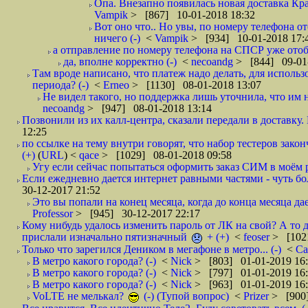
Опа. Внезапно появилась новая доставка Кра
Vampik
> [867] 10-01-2018 18:32
Вот оно что.. Но увы, по номеру телефона о
ничего (-)
<
Vampik
> [934] 10-01-2018 17:
а отправление по номеру телефона на СПСР уже отоб
да, вполне корректно (-)
<
necoandg
> [844] 09-01
Там вроде написано, что платеж надо делать, для использ
периода? (-)
<
Erneo
> [1130] 08-01-2018 13:07
Не видел такого, но поддержка лишь уточнила, что им 
necoandg
> [947] 08-01-2018 13:14
Позвонили из их калл-центра, сказали передали в доставку. И
12:25
по ссылке на тему внутри говорят, что набор тестеров зак
(+)
(
URL
) <
qace
> [1029] 08-01-2018 09:58
Угу если сейчас попытаться оформить заказ СИМ в моём р
Если ежедневно дается интернет равными частями - чуть боле
30-12-2017 21:52
Это вы попали на конец месяца, когда до конца месяца дае
Professor
> [945] 30-12-2017 22:17
Кому нибудь удалось изменить пароль от ЛК на свой? А то 
прислали изначально пятизначный
+ (+)
<
feoser
> [102
Только что зарегился Деником в мегафоне в метро... (-)
<
С
В метро какого города? (-)
<
Nick
> [803] 01-01-2019 16
В метро какого города? (-)
<
Nick
> [797] 01-01-2019 16
В метро какого города? (-)
<
Nick
> [963] 01-01-2019 16
VoLTE не мелькал?
(-) (Тупой вопрос)
<
Prizer
> [900]