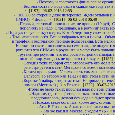
Поэтому и срастаются финансовые организа
Бесплатность полгода была в скайлинке году так в
> [1193] 06-02-2018 12:55
+100500 со стороны даже интереснее. Ждём отзывов и и
(IMHO)
<
decarch
> [1021] 06-02-2018 06:49
Первый, тестовый пополнение, не прошел (10 руб). Сд
пополнять не надо. Спрашиваю, а в роуминг ехать мо
Пора уж новую ветку создать. В этой черт ногу сломит сооб
Тема исчерпала себя. Все разобрались что и почём... О
в тарифах и бесплатном периоде пользования. Есть мелкие
Косяки по связи:- позвонить на семизнак,- не получится
ругаются что СИМ-ка в роуминге и могут быть повышен
ругань про роуминг, это вопросы настройки аппарата
полный. виртуал здесь не при чем (-)
<
say
> [1187] 
Сегодня тоже телефон стал отображать что мол в р
регистрируется в сети Мегафона со всеми вытекаю
Кстати про роуминг.У симки есть сим-меню с пере
Danycom, во втором как Tele2 (и при этом в сети не 
Короткий набор,- открытая тема. Например у Теле2
номера (Местные) (+)
<
Prizer
> [1222] 03-02-2018
Чтобы не было таких проблем надо по всей стране
Надо же, где-то ещё есть, оказывается, местны
предполагалось, дозвон без кода не будет проход
Похоже, везде остались, кроме двух столиц. 
Ага. В Пнз есть. А как же ещё такси вызыв
Так же как и в Москве, с кодом =) (-)
<
m