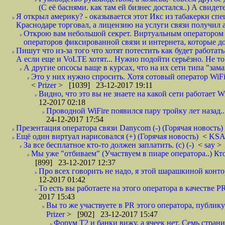
(С её баснями. как там ей бизнес достался..) А свидет
Я открыл америку? - оказывается этот Икс из табакерки спе
Краснодаре торговал, а лицензию на услуги связи получил а
Открою вам небольшой секрет. Виртуальным оператором с
операторов фиксированной связи и интернета, которые до 
Пишут что из-за того что хотят потестить как будет работать
А если еще и VoLTE хотят... Нужно подойти серьёзно. Не то 
А другие опсосы ваще в курсах, что на их сети типа "зам
Это у них нужно спросить. Хотя сотовый оператор WiFire
<
Prizer
> [1039] 23-12-2017 19:11
Видно, что это вы не знаете на какой сети работает W
12-2017 02:18
Проводной WiFire появился пару тройку лет назад...
24-12-2017 17:54
Презентация оператора связи Danycom (-) (Горячая новость)
Ещё один виртуал нарисовался (+) (Горячая новость)
<
KS
За все бесплатное кто-то должен заплатить. (с) (-)
<
say
> 
Мы уже "отбиваем" (Участвуем в пиаре оператора..) Кт
[899] 23-12-2017 12:37
Про всех говорить не надо, я этой шарашкиной контор
12-2017 01:42
То есть вы работаете на этого оператора в качестве P
2017 15:43
Вы то же участвуете в PR этого оператора, публику
Prizer
> [902] 23-12-2017 15:47
Форум Т2 и банки вижу, а ячеек нет. Семь страниц