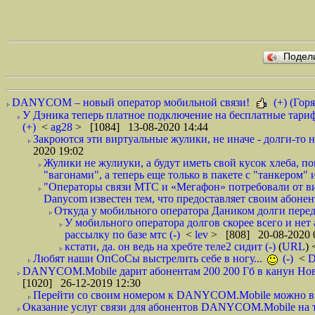
Подел
DANYCOM – новый оператор мобильной связи!
(+) (Горя
У Дэника теперь платное подключение на бесплатные тариф
(+)
<
ag28
> [1084] 13-08-2020 14:44
Закроются эти виртуальные жулики, не иначе - долги-то не
2020 19:02
Жулики не жулиуки, а будут иметь свой кусок хлеба, 
"вагонами", а теперь еще только в пакете с "танкером" и
"Операторы связи МТС и «Мегафон» потребовали от вир
Danycom известен тем, что предоставляет своим абонент
Откуда у мобильного оператора Даником долги перед
У мобильного оператора долгов скорее всего и нет
рассылку по базе мтс (-)
<
lev
> [808] 20-08-2020 
кстати, да. он ведь на хребте теле2 сидит (-)
(
URL
)
Любят наши ОпСоСы выстрелить себе в ногу...
(-)
<
DANYCOM.Mobile дарит абонентам 200 200 Гб в канун Нового
[1020] 26-12-2019 12:30
Перейти со своим номером к DANYCOM.Mobile можно в 5
Оказание услуг связи для абонентов DANYCOM.Mobile на 