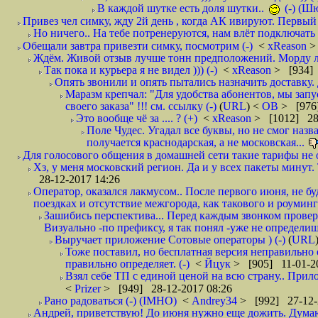
В каждой шутке есть доля шутки..
(-) (Ш
Привез чел симку, жду 2й день , когда АК ивируют. Первый р
Но ничего.. На тебе потренеруются, нам влёт подключать б
Обещали завтра привезти симку, посмотрим (-)
<
xReason
>
Ждём. Живой отзыв лучше тонн предположений. Морду ли
Так пока и курьера я не видел ))) (-)
<
xReason
> [934] 
Опять звонили и опять пытались назначить доставку. 
Маразм крепчал: "Для удобства абонентов, мы запу
своего заказа" !!! см. ссылку (-)
(
URL
) <
ОВ
> [976
Это вообще чё за .... ? (+)
<
xReason
> [1012] 28
Поле Чудес. Угадал все буквы, но не смог наз
получается краснодарская, а не московская...
Для голосового общения в домашней сети такие тарифы не о
Хз, у меня московский регион. Да и у всех пакеты минут. 
28-12-2017 14:26
Оператор, оказался лакмусом.. После первого июня, не бу
поездках и отсутствие межгорода, как такового и роуминга.
Зашибись перспектива... Перед каждым звонком проверят
Визуально -по префиксу, я так понял -уже не определи
Выручает приложение Сотовые операторы ) (-)
(
URL
Тоже поставил, но бесплатная версия неправильно
правильно определяет. (-)
<
Йцук
> [905] 11-01-2
Взял себе ТП с единой ценой на всю страну.. При
<
Prizer
> [949] 28-12-2017 08:26
Рано радоваться (-) (IMHO)
<
Andrey34
> [992] 27-12-
Андрей, приветствую! До июня нужно еще дожить. Думаю 