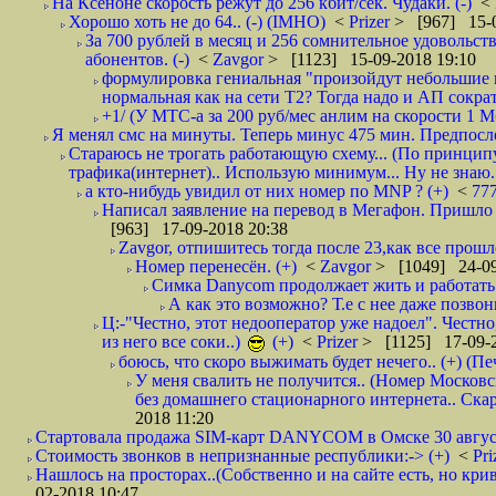
На Ксеноне скорость режут до 256 кбит/сек. Чудаки. (-)
<
Хорошо хоть не до 64.. (-) (IMHO)
<
Prizer
> [967] 15-0
За 700 рублей в месяц и 256 сомнительное удовольст
абонентов. (-)
<
Zavgor
> [1123] 15-09-2018 19:10
формулировка гениальная "произойдут небольшие из
нормальная как на сети Т2? Тогда надо и АП сократ
+1/ (У МТС-а за 200 руб/мес анлим на скорости 1 Мб
Я менял смс на минуты. Теперь минус 475 мин. Предпослед
Стараюсь не трогать работающую схему... (По принципу
трафика(интернет).. Использую минимум... Ну не знаю..
а кто-нибудь увидил от них номер по MNP ? (+)
<
77
Написал заявление на перевод в Мегафон. Пришло 
[963] 17-09-2018 20:38
Zavgor, отпишитесь тогда после 23,как все прошло
Номер перенесён. (+)
<
Zavgor
> [1049] 24-09
Симка Danycom продолжает жить и работать 
А как это возможно? Т.е с нее даже позвон
Ц:-"Честно, этот недооператор уже надоел". Честно
из него все соки..)
(+)
<
Prizer
> [1125] 17-09-2
боюсь, что скоро выжимать будет нечего.. (+) (Пе
У меня свалить не получится.. (Номер Московс
без домашнего стационарного интернета.. Ск
2018 11:20
Стартовала продажа SIM-карт DANYCOM в Омске 30 августа 
Стоимость звонков в непризнанные республики:-> (+)
<
Pri
Нашлось на просторах..(Собственно и на сайте есть, но криво. А наро
02-2018 10:47