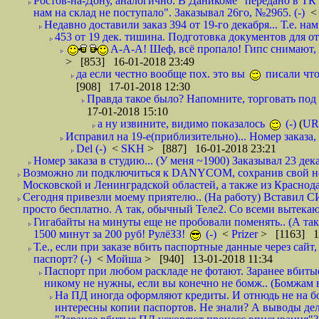
Ростов-на-Дону, аналогично. В Даникоме "передано в ТК"
нам на склад не поступало". Заказывал 26го, №2965. (-)
Недавно доставили заказ 394 от 19-го декабря... Т.е. нам
453 от 19 дек. тишина. Подготовка документов для от
А-А-А! Шеф, всё пропало! Гипс снимают, к
> [853] 16-01-2018 23:49
да если честно вообще пох. это вы
писали что
[908] 17-01-2018 12:30
Правда такое было? Напомните, торговать под
17-01-2018 15:10
а ну извините, видимо показалось
(-)
(
UR
Исправил на 19-е(приблизительно)... Номер заказа, 
Del (-)
<
SKH
> [887] 16-01-2018 23:21
Номер заказа в студию... (У меня ~1900) Заказывал 23 дека
Возможно ли подключиться к DANYCOM, сохранив свой номе
Московской и Ленинградской областей, а также из Краснода
Сегодня привезли моему приятелю.. (На работу) Вставил СИ
просто бесплатно. А так, обычный Теле2. Со всеми вытек
Гигабайты на минуты еще не пробовали поменять.. (А та
1500 минут за 200 руб! РулёЗЗ!
(-)
<
Prizer
> [1163] 1
Т.е., если при заказе вбить паспортные данные через сай
паспорт? (-)
<
Мойша
> [940] 13-01-2018 11:34
Паспорт при любом раскладе не фотают. Заранее вбит
никому не нужны, если вы конечно не бомж.. (Бомжам в
На ПД иногда оформляют кредиты. И отнюдь не на б
интересны копии паспортов. Не знали? А выводы дела