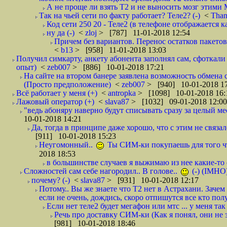
А не проще ли взять Т2 и не выносить мозг этими
Так на чьей сети по факту работает? Теле2? (-)
<
Tha
Код сети 250 20 - Теле2 (в телефоне отображается
ну да (-)
<
zloj
> [787] 11-01-2018 12:54
Причем без вариантов. Перенос остатков пакетов
<
b13
> [958] 11-01-2018 13:03
Получил симкарту, анкету абонента заполнял сам, сфоткали 
опыт)
<
zeb007
> [886] 10-01-2018 17:21
На сайте на втором банере заявлена возможность обмена 
(Просто предположение)
<
zeb007
> [940] 10-01-2018 1
Всё работает у меня (+)
<
antropka
> [1098] 10-01-2018 16:
Лажовый оператор (+)
<
slava87
> [1032] 09-01-2018 12:00
"ведь абоняру наверно будут списывать сразу за целый мес
10-01-2018 14:21
Да, тогда в принципе даже хорошо, что с этим не связал
[911] 10-01-2018 15:23
Неугомонный..
Ты СИМ-ки покупаешь для того ч
2018 18:53
в большинстве случаев я выжимаю из нее какие-то со
Сложностей сам себе нагородил.. В голове..
(-) (IMHO
почему? (-)
<
slava87
> [931] 10-01-2018 12:17
Потому.. Вы же знаете что Т2 нет в Астрахани. Зачем
если не очень, дождись, скоро отпишутся все кто полу
Если нет теле2 будет мегафон или мтс ... у меня так 
Речь про доставку СИМ-ки (Как я понял, они не з
[981] 10-01-2018 18:46