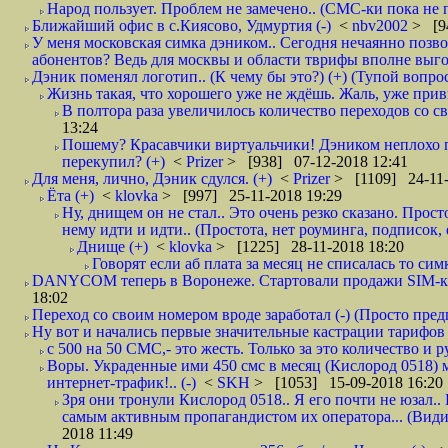
Народ пользует. Проблем не замечено.. (СМС-ки пока не п
Ближайший офис в с.Киясово, Удмуртия (-)
<
nbv2002
> [9
У меня московская симка дэником.. Сегодня нечаянно позво
абонентов? Ведь для москвы и области тврифы вполне выго
Дэник поменял логотип.. (К чему бы это?) (+) (Тупой вопро
Жизнь такая, что хорошего уже не ждёшь. Жаль, уже привы
В полтора раза увеличилось количество переходов со
13:24
Пошему? Красавчики виртуальчики! Дэником неплохо п
перекупил? (+)
<
Prizer
> [938] 07-12-2018 12:41
Для меня, лично, Дэник сдулся. (+)
<
Prizer
> [1109] 24-11-
Ёта (+)
<
klovka
> [997] 25-11-2018 19:29
Ну, днищем он не стал.. Это очень резко сказано. Прос
нему идти и идти.. (Простота, нет роуминга, подписок
Днище (+)
<
klovka
> [1225] 28-11-2018 18:20
Говорят если аб плата за месяц не списалась то симк
DANYCOM теперь в Воронеже. Стартовали продажи SIM-карт
18:02
Переход со своим номером вроде заработал (-) (Просто пре
Ну вот и начались первые значительные кастрации тарифов 
с 500 на 50 СМС,- это жесть. Только за это количество и ру
Воры. Украденные ими 450 смс в месяц (Кислород 0518) 
интернет-трафик!.. (-)
<
SKH
> [1053] 15-09-2018 16:20
Зря они тронули Кислород 0518.. Я его почти не юзал.. 
самым активным пропагандистом их оператора... (Видим
2018 11:49