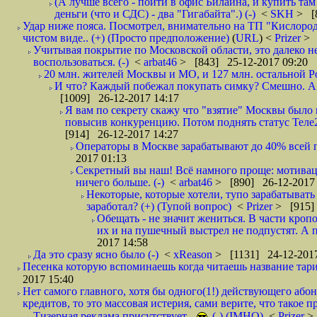
(А лучше всего - пойти в офис Билайна, и купить там 
деньги (что и СДС) - два "Гигабайта".) (-)
<
SKH
> [
Удар ниже пояса. Посмотрел, внимательно на ТП "Кислород"
чистом виде.. (+) (Просто предположение)
(
URL
) <
Prizer
> 
Учитывая покрытие по Московской области, это далеко н
воспользоваться. (-)
<
arbat46
> [843] 25-12-2017 09:20
20 млн. жителей Москвы и МО, и 127 млн. остальной Рос
И что? Каждый побежал покупать симку? Смешно. А вт
[1009] 26-12-2017 14:17
Я вам по секрету скажу что "взятие" Москвы было 
повысив конкуренцию. Потом поднять статус Теле2 
[914] 26-12-2017 14:27
Операторы в Москве зарабатывают до 40% всей пр
2017 01:13
Секретный вы наш! Всё намного проще: мотиваци
ничего больше. (-)
<
arbat46
> [890] 26-12-2017 
Некоторые, которые хотели, тупо зарабатывать 
заработал? (+) (Тупой вопрос)
<
Prizer
> [915]
Обещать - не значит жениться. В части кропо
их и на пушечный выстрел не подпустят. А п
2017 14:58
Да это сразу ясно было (-)
<
xReason
> [1131] 24-12-2017
Песенка которую вспоминаешь когда читаешь название тар
2017 15:40
Нет самого главного, хотя бы одного(1!) действующего абон
кредитов, то это массовая истерия, сами верите, что такое п
Тизерная реклама присутствует..
(-) (IMHO)
<
Prizer
>