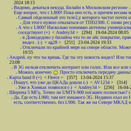
2024 18:15
Видимо, деваться некуда. Билайн в Московском регионе -
Еще вопрос, что с L800! Пока оно есть, и причем весьма 
Самый обделенный это теле2,у которого частот почти и 
Для этого нужно отказаться от TDD2300. С ними ресу
А что с L800? Насколько понимаю антенны универсальны
соседствуют (+)
<
Andrey34
> [294] 19-04-2024 08:05
в Домодедово у билайна что то не айс покрытие, прям
видел . (-)
<
ag28
> [251] 23-04-2024 19:33
Отключали по крайней мере на севере области. Может,
10:55
Андрей, ну что ты врешь. Где ты эту новость видел? Или тог
23:08
В 3G нельзя отключить интернет или голос. Или все или н
Можно, конечно
Просто отключить передачу данн
Карта band 8 (+)
<
Fleece
> [357] 13-04-2024 15:37
Пишут, что уже до ЦКАДа дошли (-)
<
AV1234
> [314] 1
Уже в Химках появился (-)
<
Andrey34
> [256] 16-04-
Ширина 5 МГц. Точно ли UMTS-900 погашен полностью? (-
Да. Где есть L900, там нет никакого 3G. Недавно ехал 
есть, соответственно, без L900. Так же на Севере МКАД м