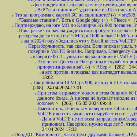
Дык вроде аппс гэллери дает все необходимое, нет
Всё "санкционное" удалённое из Гугл плея и А
Что за программа с картой БС на скриншоте? (-)
<
srg985
"Базовые станции". Есть в Google play. (+)
<
Fleece
> [
Подтверждаю, на юге МО по Каширке 3G-900 погашен. Уш
Пока разве что начала уходить или пробует это делать
ресурсом до сих пор из 15 МГц в 1800 целые 10 МГц по
вы в 2024 году убедились что у билайна есть VoLTE? и
Неразборчивость, так скажем. Если эпоха и ушла, 
поверий в VoLTE Билайн. Например, Emergency Call
наберите 0611 - увидите вываливание из VolTE ) (
Это не то. Доступ к Экстренным службам проп
приоретизированный. (-)
<
АБер
> [282] 24-0
а кто против, я показал как выглядит вывали
18:02
Так у Билайна 10 МГц в 900, из них в LTE только
[268] 24-04-2024 13:01
При этом к примеру модем в этом бишном b8 Б
данного бэнда. А иногда не пускает ниодна из 
sotoneev
> [266] 05-05-2024 09:48
Именно так. Теперь там наверно не 7.4 кбит а 
VoLTE или есть такие, кто вырубает его и т д (
Да и в VoLTE не по всем направлениям/заве
приводил). Наверное, нужно еще лет 5, чтоб
24-04-2024 17:32
Ооо, ДО "Компонент", часто там с друзьями бываем, ДР вс