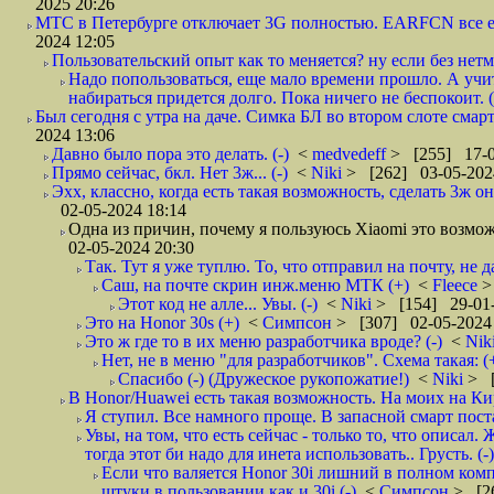
2025 20:26
МТС в Петербурге отключает 3G полностью. EARFCN все ещ
2024 12:05
Пользовательский опыт как то меняется? ну если без нетм
Надо попользоваться, еще мало времени прошло. А учит
набираться придется долго. Пока ничего не беспокоит. (
Был сегодня с утра на даче. Симка БЛ во втором слоте смар
2024 13:06
Давно было пора это делать. (-)
<
medvedeff
> [255] 17-0
Прямо сейчас, бкл. Нет 3ж... (-)
<
Niki
> [262] 03-05-202
Эхх, классно, когда есть такая возможность, сделать 3ж о
02-05-2024 18:14
Одна из причин, почему я пользуюсь Xiaomi это возмо
02-05-2024 20:30
Так. Тут я уже туплю. То, что отправил на почту, не да
Саш, на почте скрин инж.меню МТК (+)
<
Fleece
>
Этот код не алле... Увы. (-)
<
Niki
> [154] 29-01-
Это на Honor 30s (+)
<
Симпсон
> [307] 02-05-2024
Это ж где то в их меню разработчика вроде? (-)
<
Nik
Нет, не в меню "для разработчиков". Схема такая: 
Спасибо (-) (Дружеское рукопожатие!)
<
Niki
> [
В Honor/Huawei есть такая возможность. На моих на Ки
Я ступил. Все намного проще. В запасной смарт поста
Увы, на том, что есть сейчас - только то, что описал
тогда этот би надо для инета использовать.. Грусть. (-)
Если что валяется Honor 30i лишний в полном компле
штуки в пользовании как и 30i (-)
<
Симпсон
> [2