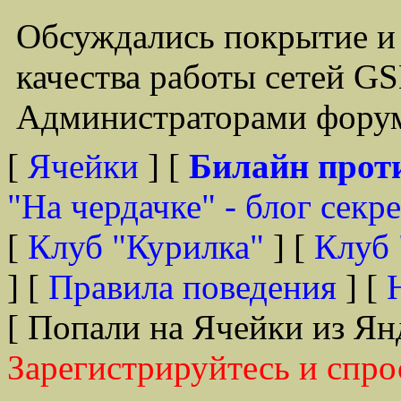
Обсуждались покрытие и
качества работы сетей G
Администраторами форум
[
Ячейки
] [
Билайн прот
"На чердачке" - блог секр
[
Клуб "Курилка"
] [
Клуб 
] [
Правила поведения
] [
[ Попали на Ячейки из Ян
Зарегистрируйтесь и спро