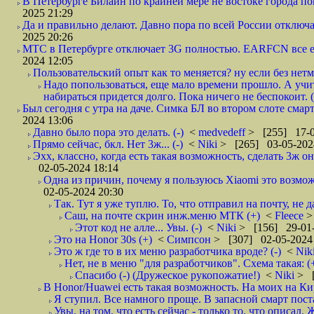
В Петербурге Билайн по крайней мере не востоке города пог
2025 21:29
Да и правильно делают. Давно пора по всей России отключа
2025 20:26
МТС в Петербурге отключает 3G полностью. EARFCN все ещ
2024 12:05
Пользовательский опыт как то меняется? ну если без нетм
Надо попользоваться, еще мало времени прошло. А учит
набираться придется долго. Пока ничего не беспокоит. (
Был сегодня с утра на даче. Симка БЛ во втором слоте смар
2024 13:06
Давно было пора это делать. (-)
<
medvedeff
> [255] 17-0
Прямо сейчас, бкл. Нет 3ж... (-)
<
Niki
> [265] 03-05-202
Эхх, классно, когда есть такая возможность, сделать 3ж о
02-05-2024 18:14
Одна из причин, почему я пользуюсь Xiaomi это возмо
02-05-2024 20:30
Так. Тут я уже туплю. То, что отправил на почту, не да
Саш, на почте скрин инж.меню МТК (+)
<
Fleece
>
Этот код не алле... Увы. (-)
<
Niki
> [156] 29-01-
Это на Honor 30s (+)
<
Симпсон
> [307] 02-05-2024
Это ж где то в их меню разработчика вроде? (-)
<
Nik
Нет, не в меню "для разработчиков". Схема такая: 
Спасибо (-) (Дружеское рукопожатие!)
<
Niki
> [
В Honor/Huawei есть такая возможность. На моих на Ки
Я ступил. Все намного проще. В запасной смарт поста
Увы, на том, что есть сейчас - только то, что описал