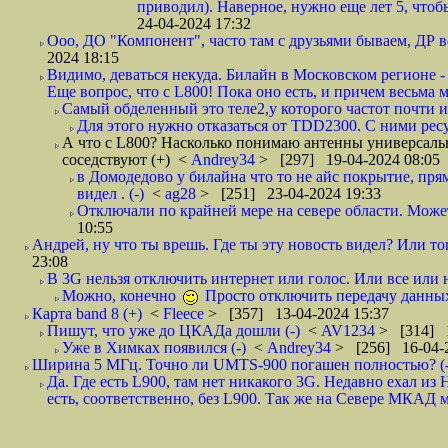
приводил). Наверное, нужно еще лет 5, чтоб
24-04-2024 17:32
Ооо, ДО "Компонент", часто там с друзьями бываем, ДР вс
2024 18:15
Видимо, деваться некуда. Билайн в Московском регионе -
Еще вопрос, что с L800! Пока оно есть, и причем весьма 
Самый обделенный это теле2,у которого частот почти и 
Для этого нужно отказаться от TDD2300. С ними ресу
А что с L800? Насколько понимаю антенны универсальны
соседствуют (+)
<
Andrey34
> [297] 19-04-2024 08:05
в Домодедово у билайна что то не айс покрытие, прям
видел . (-)
<
ag28
> [251] 23-04-2024 19:33
Отключали по крайней мере на севере области. Может,
10:55
Андрей, ну что ты врешь. Где ты эту новость видел? Или тог
23:08
В 3G нельзя отключить интернет или голос. Или все или н
Можно, конечно
Просто отключить передачу данн
Карта band 8 (+)
<
Fleece
> [357] 13-04-2024 15:37
Пишут, что уже до ЦКАДа дошли (-)
<
AV1234
> [314] 1
Уже в Химках появился (-)
<
Andrey34
> [256] 16-04-
Ширина 5 МГц. Точно ли UMTS-900 погашен полностью? (-
Да. Где есть L900, там нет никакого 3G. Недавно ехал 
есть, соответственно, без L900. Так же на Севере МКАД м