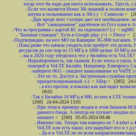
тогда этот би надо для инета использовать.. Грусть. (-)
Если что валяется Honor 30i лишний в полном компле
штуки в пользовании как и 30i (-)
<
Симпсон
> [2
Дык вроде аппс гэллери дает все необходимое, нет
Всё "санкционное" удалённое из Гугл плея и А
Что за программа с картой БС на скриншоте? (-)
<
srg985
"Базовые станции". Есть в Google play. (+)
<
Fleece
> [
Подтверждаю, на юге МО по Каширке 3G-900 погашен. Уш
Пока разве что начала уходить или пробует это делать
ресурсом до сих пор из 15 МГц в 1800 целые 10 МГц по
вы в 2024 году убедились что у билайна есть VoLTE? и
Неразборчивость, так скажем. Если эпоха и ушла, 
поверий в VoLTE Билайн. Например, Emergency Call
наберите 0611 - увидите вываливание из VolTE ) (
Это не то. Доступ к Экстренным службам проп
приоретизированный. (-)
<
АБер
> [285] 24-0
а кто против, я показал как выглядит вывали
18:02
Так у Билайна 10 МГц в 900, из них в LTE только
[268] 24-04-2024 13:01
При этом к примеру модем в этом бишном b8 Б
данного бэнда. А иногда не пускает ниодна из 
sotoneev
> [269] 05-05-2024 09:48
Именно так. Теперь там наверно не 7.4 кбит а 
VoLTE или есть такие, кто вырубает его и т д (
Да и в VoLTE не по всем направлениям/заве