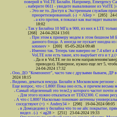
поверий в VoLTE Билайн. Например, Emergency Call
наберите 0611 - увидите вываливание из VolTE ) (
Это не то. Доступ к Экстренным службам проп
приоретизированный. (-)
<
АБер
> [285] 24-0
а кто против, я показал как выглядит вывали
18:02
Так у Билайна 10 МГц в 900, из них в LTE только
[268] 24-04-2024 13:01
При этом к примеру модем в этом бишном b8 Б
данного бэнда. А иногда не пускает ниодна из 
sotoneev
> [269] 05-05-2024 09:48
Именно так. Теперь там наверно не 7.4 кбит а 
VoLTE или есть такие, кто вырубает его и т д (
Да и в VoLTE не по всем направлениям/заве
приводил). Наверное, нужно еще лет 5, что
24-04-2024 17:32
Ооо, ДО "Компонент", часто там с друзьями бываем, ДР вс
2024 18:15
Видимо, деваться некуда. Билайн в Московском регионе -
Еще вопрос, что с L800! Пока оно есть, и причем весьма 
Самый обделенный это теле2,у которого частот почти и 
Для этого нужно отказаться от TDD2300. С ними ресу
А что с L800? Насколько понимаю антенны универсальны
соседствуют (+)
<
Andrey34
> [298] 19-04-2024 08:05
в Домодедово у билайна что то не айс покрытие, прям
видел . (-)
<
ag28
> [251] 23-04-2024 19:33