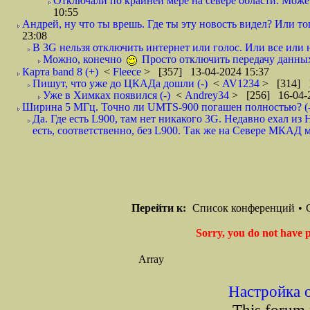
Отключали по крайней мере на севере области. Может,
10:55
Андрей, ну что ты врешь. Где ты эту новость видел? Или тог
23:08
В 3G нельзя отключить интернет или голос. Или все или н
Можно, конечно
Просто отключить передачу данн
Карта band 8 (+)
<
Fleece
> [357] 13-04-2024 15:37
Пишут, что уже до ЦКАДа дошли (-)
<
AV1234
> [314] 1
Уже в Химках появился (-)
<
Andrey34
> [256] 16-04-
Ширина 5 МГц. Точно ли UMTS-900 погашен полностью? (-
Да. Где есть L900, там нет никакого 3G. Недавно ехал 
есть, соответственно, без L900. Так же на Севере МКАД м
Перейти к:
Список конференций
•
Sorry, you do not have p
Array
Настройка 