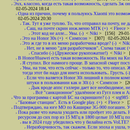
Эхх, классно, когда есть такая возможность, сделать 3ж о
02-05-2024 18:14
Одна из причин, почему я пользуюсь Xiaomi это возмо
02-05-2024 20:30
Так. Тут я уже туплю. То, что отправил на почту, не да
Саш, на почте скрин инж.меню МТК (+)
<
Fleece
>
Этот код не алле... Увы. (-)
<
Niki
> [156] 29-01-
Это на Honor 30s (+)
<
Симпсон
> [307] 02-05-2024
Это ж где то в их меню разработчика вроде? (-)
<
Nik
Нет, не в меню "для разработчиков". Схема такая: 
Спасибо (-) (Дружеское рукопожатие!)
<
Niki
> [
В Honor/Huawei есть такая возможность. На моих на Ки
Я ступил. Все намного проще. В запасной смарт поста
Увы, на том, что есть сейчас - только то, что описал
тогда этот би надо для инета использовать.. Грусть. (-)
Если что валяется Honor 30i лишний в полном компле
штуки в пользовании как и 30i (-)
<
Симпсон
> [2
Дык вроде аппс гэллери дает все необходимое, нет
Всё "санкционное" удалённое из Гугл плея и А
Что за программа с картой БС на скриншоте? (-)
<
srg985
"Базовые станции". Есть в Google play. (+)
<
Fleece
> [
Подтверждаю, на юге МО по Каширке 3G-900 погашен. Уш
Пока разве что начала уходить или пробует это делать
ресурсом до сих пор из 15 МГц в 1800 целые 10 МГц по
вы в 2024 году убедились что у билайна есть VoLTE? и
Неразборчивость, так скажем. Если эпоха и ушла, 