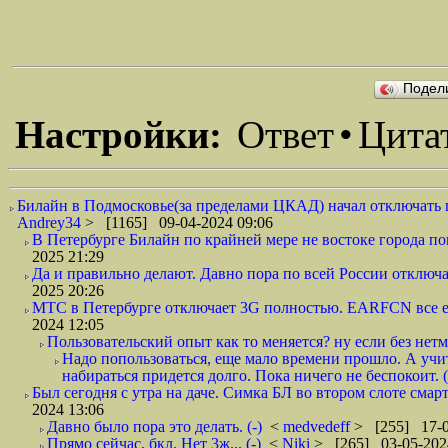
Подел
Настройки:
Ответ
•
Цита
Билайн в Подмосковье(за пределами ЦКАД) начал отключать п
Andrey34
> [1165] 09-04-2024 09:06
В Петербурге Билайн по крайней мере не востоке города пог
2025 21:29
Да и правильно делают. Давно пора по всей России отключа
2025 20:26
МТС в Петербурге отключает 3G полностью. EARFCN все ещ
2024 12:05
Пользовательский опыт как то меняется? ну если без нетм
Надо попользоваться, еще мало времени прошло. А учит
набираться придется долго. Пока ничего не беспокоит. (
Был сегодня с утра на даче. Симка БЛ во втором слоте смар
2024 13:06
Давно было пора это делать. (-)
<
medvedeff
> [255] 17-0
Прямо сейчас, бкл. Нет 3ж... (-)
<
Niki
> [265] 03-05-202