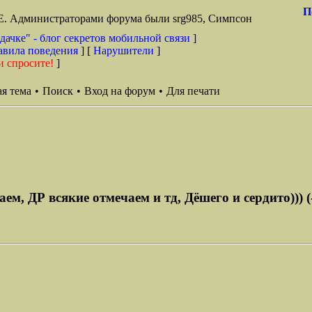
П
TE. Администраторами форума были srg985, Симпсон
дачке" - блог секретов мобильной связи
]
авила поведения
] [
Нарушители
]
и спросите!
]
я тема
•
Поиск
•
Вход на форум
•
Для печати
м, ДР всякие отмечаем и тд, Дёшего и сердито))) (