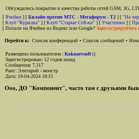
Обсуждались покрытие и качества работы сетей GSM, 3G, L
[
Ячейки
] [
Билайн против МТС - Мегафорум - T2
]
[
"На чер
[
Клуб "Курилка"
] [
Клуб "Старые Сell-ки"
] [
Участники
] [
Пр
[ Попали на Ячейки из Яндекс или Google?
Зарегистрируйтесь 
Перейти к:
Список конференций
•
Список сообщений
•
Нова
Размещено пользователем :
Koknaevsoft
()
Зарегистрирован: 12 годов назад
Сообщения: 7,317
Ранг: Элитарий - монстр
Дата: 19-04-2024 18:15
Ооо, ДО "Компонент", часто там с друзьями бывае