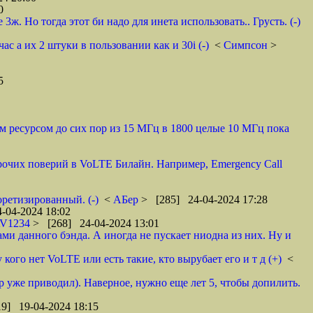
0
3ж. Но тогда этот би надо для инета использовать.. Грусть. (-)
ас а их 2 штуки в пользовании как и 30i (-)
<
Симпсон
>
5
ым ресурсом до сих пор из 15 МГц в 1800 целые 10 МГц пока
прочих поверий в VoLTE Билайн. Например, Emergency Call
ретизированный. (-)
<
АБер
> [285] 24-04-2024 17:28
-04-2024 18:02
V1234
> [268] 24-04-2024 13:01
ми данного бэнда. А иногда не пускает ниодна из них. Ну и
 кого нет VoLTE или есть такие, кто вырубает его и т д (+)
<
р уже приводил). Наверное, нужно еще лет 5, чтобы допилить.
9] 19-04-2024 18:15