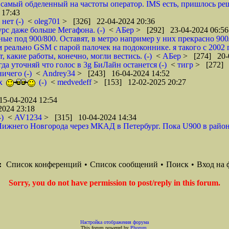
 самый обделенный на частоты оператор. IMS есть, пришлось реша
 17:43
нет (-)
<
oleg701
> [326] 22-04-2024 20:36
рс даже больше Мегафона. (-)
<
АБер
> [292] 23-04-2024 06:56
е под 900/800. Оставят, в метро например у них прекрасно 900/
 реально GSM с парой палочек на подоконнике. я такого с 2002 го
 какие работы, конечно, могли вестись. (-)
<
АБер
> [274] 20-
да уточняй что голос в 3g БиЛайн останется (-)
<
тигр
> [272] 
ичего (-)
<
Andrey34
> [243] 16-04-2024 14:52
ых
(-)
<
medvedeff
> [153] 12-02-2025 20:27
5-04-2024 12:54
2024 23:18
)
<
AV1234
> [315] 10-04-2024 14:34
з Нижнего Новгорода через МКАД в Петербург. Пока U900 в район
:
Список конференций
•
Список сообщений
•
Поиск
•
Вход на 
Sorry, you do not have permission to post/reply in this forum.
Настройка отображения форума
This forum powered by
Phorum
.