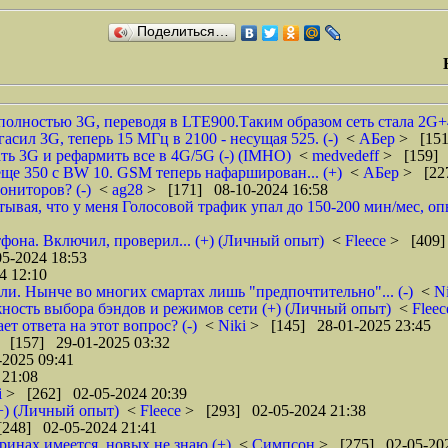
Поделиться…
олностью 3G, переводя в LTE900.Таким образом сеть стала 2G+
асил 3G, теперь 15 МГц в 2100 - несущая 525. (-)
<
АБер
> [151
ть 3G и рефармить все в 4G/5G (-) (IMHO)
<
medvedeff
> [159] 
е 350 с BW 10. GSM теперь нафарширован... (+)
<
АБер
> [22
ониторов? (-)
<
ag28
> [171] 08-10-2024 16:58
вая, что у меня Голосовой трафик упал до 150-200 мин/мес, опы
тфона. Включил, проверил... (+) (Личный опыт)
<
Fleece
> [409]
5-2024 18:53
4 12:10
нли. Нынче во многих смартах лишь "предпочтительно"... (-)
<
N
жность выбора бэндов и режимов сети (+) (Личный опыт)
<
Flee
ет ответа на этот вопрос? (-)
<
Niki
> [145] 28-01-2025 23:45
 [157] 29-01-2025 03:32
2025 09:41
 21:08
i
> [262] 02-05-2024 20:39
(+) (Личный опыт)
<
Fleece
> [293] 02-05-2024 21:38
248] 02-05-2024 21:41
ринах имеется, новых не знаю (+)
<
Симпсон
> [275] 02-05-202