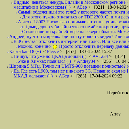
Видимо, деваться некуда. Билайн в Московском регионе -
масштабно в Московском (+)
<
АБер
> [321] 18-04-2024
Самый обделенный это теле2,у которого частот почти и 
Для этого нужно отказаться от TDD2300. С ними ресу
А что с L800? Насколько понимаю антенны универсальны
в Домодедово у билайна что то не айс покрытие, прям
Отключали по крайней мере на севере области. Может,
Андрей, ну что ты врешь. Где ты эту новость видел? Или тог
В 3G нельзя отключить интернет или голос. Или все или н
Можно, конечно
Просто отключить передачу данн
Карта band 8 (+)
<
Fleece
> [357] 13-04-2024 15:37
Пишут, что уже до ЦКАДа дошли (-)
<
AV1234
> [314] 1
Уже в Химках появился (-)
<
Andrey34
> [256] 16-04-
Ширина 5 МГц. Точно ли UMTS-900 погашен полностью? (-
Да. Где есть L900, там нет никакого 3G. Недавно ехал и
МКАД мелькает (+)
<
АБер
> [283] 17-04-2024 09:22
Перейти к
Array