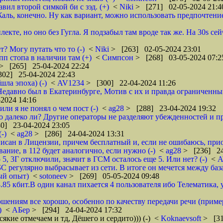
вил второй симкой би с зэд. (+)
<
Niki
> [271] 02-05-2024 21:4
 Жаль, конечно. Ну как вариант, можно использовать предпочтение 
кте, но оно без Гугла. Я подзабыл там вроде так же. На 30s сейч
? Могу путать что то (-)
<
Niki
> [263] 02-05-2024 23:01
пп стопа в наличии там (+)
<
Симпсон
> [268] 03-05-2024 07:2
> [265] 25-04-2024 22:24
302] 25-04-2024 22:43
ла эпоха) (-)
<
AV1234
> [300] 22-04-2024 11:26
. Недавно был в Екатеринбурге, Мотив с их и правда ограниченн
2024 14:16
ли я не понял о чем пост (-)
<
ag28
> [288] 23-04-2024 19:32
то далеко ли? Другие операторы не разделяют убежденностей и 
0] 23-04-2024 23:05
-)
<
ag28
> [286] 24-04-2024 13:31
исан в Лицензии, причем бесплатный и, если не ошибаюсь, прио
вание, в 112 будет аналогично, если нужно (-)
<
ag28
> [236] 24
 5, 3Г отключили, значит в ГСМ осталось еще 5. Или нет? (-)
<
A
 регулярно выбрасывает из сети. В итоге он мечется между база
ный опыт)
<
sotoneev
> [269] 05-05-2024 09:48
.85 кбит.В один канал пихается 4 пользователя ибо Телематика, у
шениям все хорошо, особенно по качеству передачи речи (приме
)
<
АБер
> [294] 24-04-2024 17:32
якие отмечаем и тд, Дёшего и сердито))) (-)
<
Koknaevsoft
> [31