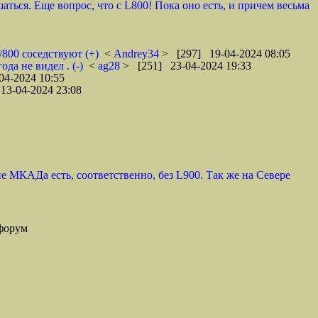
ться. Еще вопрос, что с L800! Пока оно есть, и причем весьма
800 соседствуют (+)
<
Andrey34
> [297] 19-04-2024 08:05
да не видел . (-)
<
ag28
> [251] 23-04-2024 19:33
04-2024 10:55
13-04-2024 23:08
е МКАДа есть, соответственно, без L900. Так же на Севере
форум