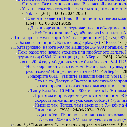
Я ступил. Все намного проще. В запасной смарт поста
Увы, на том, что есть сейчас - только то, что описал.
<
Niki
> [261] 02-05-2024 20:20
Если что валяется Honor 30i лишний в полном компле
[264] 02-05-2024 20:39
Дык вроде аппс гэллери дает все необходимое, нет
Всё "санкционное" удалённое из Гугл плея и А
Что за программа с картой БС на скриншоте? (-)
<
srg985
"Базовые станции". Есть в Google play. (+)
<
Fleece
> [
Подтверждаю, на юге МО по Каширке 3G-900 погашен. Уш
Пока разве что начала уходить или пробует это делать
держит под GSM. И это при (+)
<
АБер
> [283] 23-04-
вы в 2024 году убедились что у билайна есть VoLTE? и
Неразборчивость, так скажем. Если эпоха и ушла, 
реализован? Или расчет на то что (+)
<
АБер
> [28
наберите 0611 - увидите вываливание из VolTE ) (
Это не то. Доступ к Экстренным службам проп
а кто против, я показал как выглядит вывали
Так у Билайна 10 МГц в 900, из них в LTE только
При этом к примеру модем в этом бишном b8 БС
скорость ниже плинтуса, само собой. (-) (Лич
Именно так. Теперь там наверно не 7.4 кбит а 4
Симпсон
> [298] 24-04-2024 13:08
Да и в VoLTE не по всем направлениям/завер
А около 2030 и GSM планируемая светлая (+
Ооо, ДО "Компонент", часто там с друзьями бываем, ДР вс