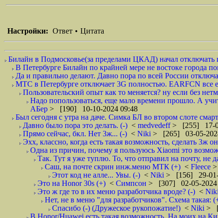
Настройки:
Ответ
•
Цитата
Билайн в Подмосковье(за пределами ЦКАД) начал отключать п
В Петербурге Билайн по крайней мере не востоке города пог
Да и правильно делают. Давно пора по всей России отключа
МТС в Петербурге отключает 3G полностью. EARFCN все ещ
Пользовательский опыт как то меняется? ну если без нетм
Надо попользоваться, еще мало времени прошло. А учиты
АБер
> [190] 10-10-2024 09:48
Был сегодня с утра на даче. Симка БЛ во втором слоте смар
Давно было пора это делать. (-)
<
medvedeff
> [255] 17-0
Прямо сейчас, бкл. Нет 3ж... (-)
<
Niki
> [265] 03-05-202
Эхх, классно, когда есть такая возможность, сделать 3ж о
Одна из причин, почему я пользуюсь Xiaomi это возмо
Так. Тут я уже туплю. То, что отправил на почту, не да
Саш, на почте скрин инж.меню МТК (+)
<
Fleece
>
Этот код не алле... Увы. (-)
<
Niki
> [156] 29-01-
Это на Honor 30s (+)
<
Симпсон
> [307] 02-05-2024
Это ж где то в их меню разработчика вроде? (-)
<
Nik
Нет, не в меню "для разработчиков". Схема такая: 
Спасибо (-) (Дружеское рукопожатие!)
<
Niki
> [
В Honor/Huawei есть такая возможность. На моих на Ки