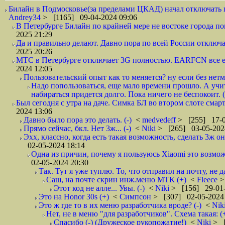
Билайн в Подмосковье(за пределами ЦКАД) начал отключать п
Andrey34
> [1165] 09-04-2024 09:06
В Петербурге Билайн по крайней мере не востоке города пог
2025 21:29
Да и правильно делают. Давно пора по всей России отключа
2025 20:26
МТС в Петербурге отключает 3G полностью. EARFCN все ещ
2024 12:05
Пользовательский опыт как то меняется? ну если без нетм
Надо попользоваться, еще мало времени прошло. А учит
набираться придется долго. Пока ничего не беспокоит. (
Был сегодня с утра на даче. Симка БЛ во втором слоте смар
2024 13:06
Давно было пора это делать. (-)
<
medvedeff
> [255] 17-0
Прямо сейчас, бкл. Нет 3ж... (-)
<
Niki
> [265] 03-05-202
Эхх, классно, когда есть такая возможность, сделать 3ж о
02-05-2024 18:14
Одна из причин, почему я пользуюсь Xiaomi это возмо
02-05-2024 20:30
Так. Тут я уже туплю. То, что отправил на почту, не да
Саш, на почте скрин инж.меню МТК (+)
<
Fleece
>
Этот код не алле... Увы. (-)
<
Niki
> [156] 29-01-
Это на Honor 30s (+)
<
Симпсон
> [307] 02-05-2024
Это ж где то в их меню разработчика вроде? (-)
<
Nik
Нет, не в меню "для разработчиков". Схема такая: 
Спасибо (-) (Дружеское рукопожатие!)
<
Niki
> [