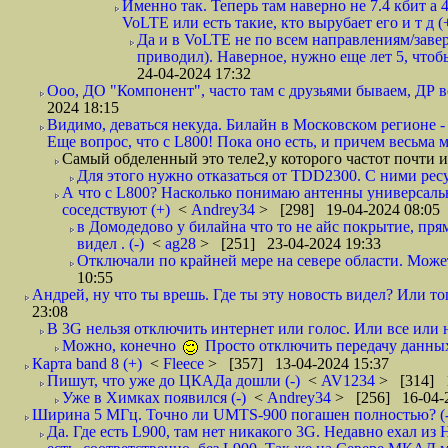
Именно так. Теперь там наверно не 7.4 кбит а 
VoLTE или есть такие, кто вырубает его и т д (
Да и в VoLTE не по всем направлениям/заве
приводил). Наверное, нужно еще лет 5, чтоб
24-04-2024 17:32
Ооо, ДО "Компонент", часто там с друзьями бываем, ДР вс
2024 18:15
Видимо, деваться некуда. Билайн в Московском регионе -
Еще вопрос, что с L800! Пока оно есть, и причем весьма 
Самый обделенный это теле2,у которого частот почти и 
Для этого нужно отказаться от TDD2300. С ними ресу
А что с L800? Насколько понимаю антенны универсальны
соседствуют (+)
<
Andrey34
> [298] 19-04-2024 08:05
в Домодедово у билайна что то не айс покрытие, прям
видел . (-)
<
ag28
> [251] 23-04-2024 19:33
Отключали по крайней мере на севере области. Может,
10:55
Андрей, ну что ты врешь. Где ты эту новость видел? Или тог
23:08
В 3G нельзя отключить интернет или голос. Или все или н
Можно, конечно
Просто отключить передачу данн
Карта band 8 (+)
<
Fleece
> [357] 13-04-2024 15:37
Пишут, что уже до ЦКАДа дошли (-)
<
AV1234
> [314] 1
Уже в Химках появился (-)
<
Andrey34
> [256] 16-04-
Ширина 5 МГц. Точно ли UMTS-900 погашен полностью? (-
Да. Где есть L900, там нет никакого 3G. Недавно ехал 