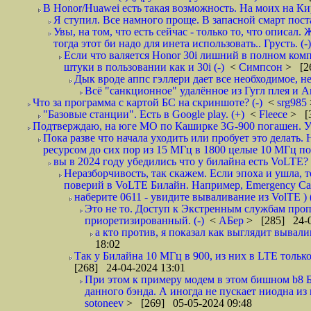
В Honor/Huawei есть такая возможность. На моих на Ки
Я ступил. Все намного проще. В запасной смарт поста
Увы, на том, что есть сейчас - только то, что описал
тогда этот би надо для инета использовать.. Грусть. (-)
Если что валяется Honor 30i лишний в полном компле
штуки в пользовании как и 30i (-)
<
Симпсон
> [2
Дык вроде аппс гэллери дает все необходимое, нет
Всё "санкционное" удалённое из Гугл плея и А
Что за программа с картой БС на скриншоте? (-)
<
srg985
"Базовые станции". Есть в Google play. (+)
<
Fleece
> [
Подтверждаю, на юге МО по Каширке 3G-900 погашен. Уш
Пока разве что начала уходить или пробует это делать
ресурсом до сих пор из 15 МГц в 1800 целые 10 МГц по
вы в 2024 году убедились что у билайна есть VoLTE? и
Неразборчивость, так скажем. Если эпоха и ушла, 
поверий в VoLTE Билайн. Например, Emergency Call
наберите 0611 - увидите вываливание из VolTE ) (
Это не то. Доступ к Экстренным службам проп
приоретизированный. (-)
<
АБер
> [285] 24-0
а кто против, я показал как выглядит вывали
18:02
Так у Билайна 10 МГц в 900, из них в LTE только
[268] 24-04-2024 13:01
При этом к примеру модем в этом бишном b8 Б
данного бэнда. А иногда не пускает ниодна из 
sotoneev
> [269] 05-05-2024 09:48