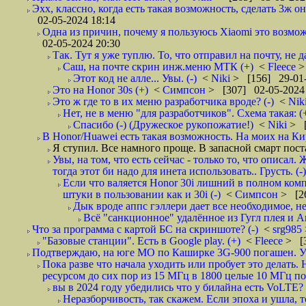
Эхх, классно, когда есть такая возможность, сделать 3ж о
02-05-2024 18:14
Одна из причин, почему я пользуюсь Xiaomi это возмо
02-05-2024 20:30
Так. Тут я уже туплю. То, что отправил на почту, не да
Саш, на почте скрин инж.меню МТК (+)
<
Fleece
>
Этот код не алле... Увы. (-)
<
Niki
> [156] 29-01-
Это на Honor 30s (+)
<
Симпсон
> [307] 02-05-2024
Это ж где то в их меню разработчика вроде? (-)
<
Nik
Нет, не в меню "для разработчиков". Схема такая: 
Спасибо (-) (Дружеское рукопожатие!)
<
Niki
> [
В Honor/Huawei есть такая возможность. На моих на Ки
Я ступил. Все намного проще. В запасной смарт поста
Увы, на том, что есть сейчас - только то, что описал
тогда этот би надо для инета использовать.. Грусть. (-)
Если что валяется Honor 30i лишний в полном компле
штуки в пользовании как и 30i (-)
<
Симпсон
> [2
Дык вроде аппс гэллери дает все необходимое, нет
Всё "санкционное" удалённое из Гугл плея и А
Что за программа с картой БС на скриншоте? (-)
<
srg985
"Базовые станции". Есть в Google play. (+)
<
Fleece
> [
Подтверждаю, на юге МО по Каширке 3G-900 погашен. Уш
Пока разве что начала уходить или пробует это делать
ресурсом до сих пор из 15 МГц в 1800 целые 10 МГц по
вы в 2024 году убедились что у билайна есть VoLTE? и
Неразборчивость, так скажем. Если эпоха и ушла, 