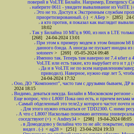
поверий в VoLTE Билайн. Например, Emergency Call
наберите 0611 - увидите вываливание из VolTE ) (
Это не то. Доступ к Экстренным службам проп
приоретизированный. (-)
<
АБер
> [285] 24-0
а кто против, я показал как выглядит вывали
18:02
Так у Билайна 10 МГц в 900, из них в LTE только
[268] 24-04-2024 13:01
При этом к примеру модем в этом бишном b8 Б
данного бэнда. А иногда не пускает ниодна из 
sotoneev
> [269] 05-05-2024 09:48
Именно так. Теперь там наверно не 7.4 кбит а 
VoLTE или есть такие, кто вырубает его и т д (
Да и в VoLTE не по всем направлениям/заве
приводил). Наверное, нужно еще лет 5, чтоб
24-04-2024 17:32
Ооо, ДО "Компонент", часто там с друзьями бываем, ДР вс
2024 18:15
Видимо, деваться некуда. Билайн в Московском регионе -
Еще вопрос, что с L800! Пока оно есть, и причем весьма 
Самый обделенный это теле2,у которого частот почти и 
Для этого нужно отказаться от TDD2300. С ними ресу
А что с L800? Насколько понимаю антенны универсальны
соседствуют (+)
<
Andrey34
> [298] 19-04-2024 08:05
в Домодедово у билайна что то не айс покрытие, прям
видел . (-)
<
ag28
> [251] 23-04-2024 19:33