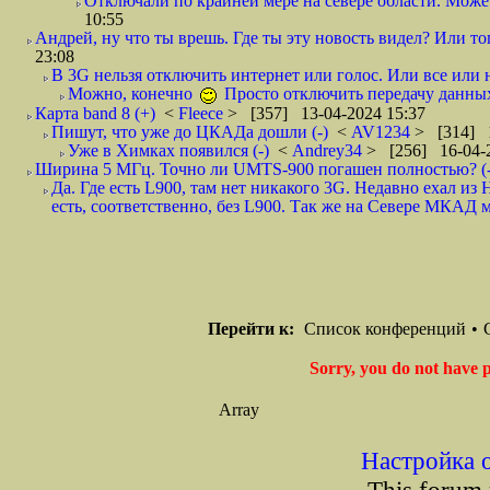
Отключали по крайней мере на севере области. Может,
10:55
Андрей, ну что ты врешь. Где ты эту новость видел? Или тог
23:08
В 3G нельзя отключить интернет или голос. Или все или н
Можно, конечно
Просто отключить передачу данн
Карта band 8 (+)
<
Fleece
> [357] 13-04-2024 15:37
Пишут, что уже до ЦКАДа дошли (-)
<
AV1234
> [314] 1
Уже в Химках появился (-)
<
Andrey34
> [256] 16-04-
Ширина 5 МГц. Точно ли UMTS-900 погашен полностью? (-
Да. Где есть L900, там нет никакого 3G. Недавно ехал 
есть, соответственно, без L900. Так же на Севере МКАД м
Перейти к:
Список конференций
•
Sorry, you do not have p
Array
Настройка 