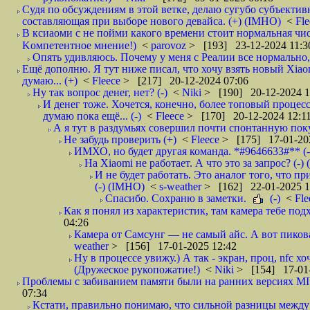
Судя по обсуждениям в этой ветке, делаю сугубо субъекти
составляющая при выборе нового девайса. (+) (IMHO)
<
Fl
В ксиаоми с не пойми какого времени стоит нормальная чис
Kомпетентное мнение!)
<
parovoz
> [193] 23-12-2024 11:3
Опять удивляюсь. Почему у меня с Реалии все нормально, 
Ещё дополню. Я тут ниже писал, что хочу взять новый Xiao
думаю... (+)
<
Fleece
> [217] 20-12-2024 07:06
Ну так вопрос денег, нет? (-)
<
Niki
> [190] 20-12-2024 1
И денег тоже. Хочется, конечно, более топовый процесс
думаю пока ещё... (-)
<
Fleece
> [170] 20-12-2024 12:1
А я тут в раздумьях совершил почти спонтанную поку
Не забудь проверить (+)
<
Fleece
> [175] 17-01-20
ИМХО, но будет другая команда. *#9646633#** (-
На Xiaomi не работает. А что это за запрос? (-)
И не будет работать. Это аналог того, что пр
(-) (IMHO)
<
s-weather
> [162] 22-01-2025 1
Спасибо. Сохраню в заметки.
(-)
<
Fl
Как я понял из характеристик, там камера тебе под
04:26
Камера от Самсунг — не самый айс. А вот пикова
weather
> [156] 17-01-2025 12:42
Ну в процессе увижу.) А так - экран, проц, nfc х
(Дружеское рукопожатие!)
<
Niki
> [154] 17-01-
Проблемы с забиванием памяти были на ранних версиях MIU
07:34
Кстати, правильно понимаю, что сильной разницы между р