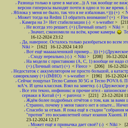
Разница только в цене в магазе...)) А так вообще не в
версии гиперосы выходят почти в одно и то же время. 
Яблока у меня не было, так что я не избалован.=))) (+)
<
N
Может тогда на Redmi 13 обратить внимание? (+)
<
Fle
Камера на 3+ Нет стабилизации (-)
<
s-weather
> [211
Не всегда это решает. (+) (Личный опыт)
<
Niki
> [
Значит, сэкономили на всëм, кроме камеры
Те
16-12-2024 23:12
Да, наверное. Осталось только разобраться во всем этом
Niki
> [162] 16-12-2024 14:10
Вот ещё маааааленикий пример... ))) (+) (Дружеско
Сходу нереально.) (-)
<
Niki
> [208] 16-12-2024 
На модели с приставкми (A, C, 1) вообще не надо 
(+) (Личный опыт) (+)
<
Fleece
> [206] 16-12-2024
Недостаток с аккумулятором не просто большой, а катас
саморекламу (+) (IMHO)
<
s-weather
> [196] 16-12-2024 
Сейчас пощупал Tecno Camon 30 5G и Tecno POVA 6. П
мА'ч. И цена классная. Взял на заметку. (-) (Дружеское 
Все эти текно, инфиникс и прочие ител - шпионские 
серваки в Китай (+)
<
parovoz
> [221] 23-12-2024 11
Ждём более подробных отчëтов о том, как за вами шп
Странно, почему у меня такого нет в опыте... Ниче
Спасибо за отзыв. Я пока ещё в стадии "собрания м
"против" это восьмилетней опыт юзания Xiaomi. И п
23-12-2024 12:17
Может ещё и привычка дает своё? (-)
<
Niki
> [2