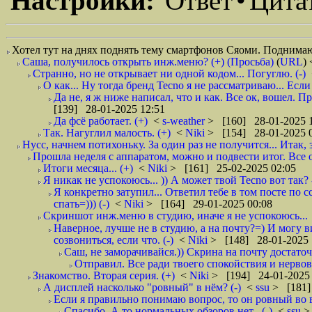
Настройки:
Ответ
•
Цита
Хотел тут на днях поднять тему смартфонов Сяоми. Поднимаю
Саша, получилось открыть инж.меню? (+) (Просьба)
(
URL
)
Странно, но не открывает ни одной кодом... Погуглю. (-)
О как... Ну тогда бренд Tecno я не рассматриваю... Если
Да не, я ж ниже написал, что и как. Все ок, вошел. П
[139] 28-01-2025 12:51
Да фсë работает. (+)
<
s-weather
> [160] 28-01-2025 
Так. Нагуглил малость. (+)
<
Niki
> [154] 28-01-2025 
Нусс, начнем потихоньку. За один раз не получится... Итак, з
Прошла неделя с аппаратом, можно и подвести итог. Все от
Итоги месяца... (+)
<
Niki
> [161] 25-02-2025 02:05
Я никак не успокоюсь... )) А может твой Tecno вот так? 
Я конкретно затупил... Ответил тебе в том посте по с
спать=))) (-)
<
Niki
> [164] 29-01-2025 00:08
Скриншот инж.меню в студию, иначе я не успокоюсь...
Наверное, лучше не в студию, а на почту?=) И могу ви
созвониться, если что. (-)
<
Niki
> [148] 28-01-2025 
Саш, не заморачивайся.)) Скрина на почту достаточ
Отправил. Все ради твоего спокойствия и нервов, 
Знакомство. Вторая серия. (+)
<
Niki
> [194] 24-01-2025 
А дисплей насколько "ровный" в нём? (-)
<
ssu
> [181]
Если я правильно понимаю вопрос, то он ровный во 
Спасибо. А то нормальных обзоров нет . (-)
<
ssu
>