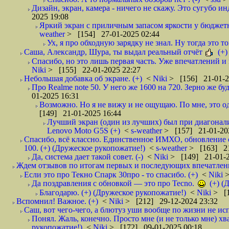
Дизайн, экран, камера - ничего не скажу. Это сугубо ин
2025 19:08
Яркий экран с приличным запасом яркости у бюджетн
weather
> [154] 27-01-2025 02:44
Ух, я про обходную зарядку не знал. Ну тогда это т
Саша, Александр, Шура, ты выдал реальный отчёт
(+)
Спасибо, но это лишь первая часть. Уже впечатлений и
Niki
> [155] 22-01-2025 22:27
Небольшая добавка об экране. (+)
<
Niki
> [156] 21-01-2
Про Realme note 50. У него же 1600 на 720. Зерно же 
01-2025 16:31
Возможно. Но я не вижу и не ощущаю. По мне, это оди
[149] 21-01-2025 16:44
Лучший экран (один из лучших) был при диагонали 
Lenovo Moto G5S (+)
<
s-weather
> [157] 21-01-20
Спасибо, всё классно. Единственное ИМХО, обновление с
100. (+) (Дружеское рукопожатие!)
<
s-weather
> [163] 21
Да, система дает такой совет. (-)
<
Niki
> [149] 21-01-2
Ждем отзывов по итогам первых и последующих впечатлен
Если это про Текно Спарк 30про - то спасибо. (+)
<
Niki
>
Да поздравления с обновкой — это про Tecno.
(+) (
Благодарю. (+) (Дружеское рукопожатие!)
<
Niki
> [1
Вспомнил! Важное. (+)
<
Niki
> [212] 29-12-2024 23:32
Саш, вот чего-чего, а блютуз уши вообще по жизни не исп
Понял. Жаль, конечно. Просто мне (и не только мне) хв
рукопожатие!)
<
Niki
> [172] 09-01-2025 00:18