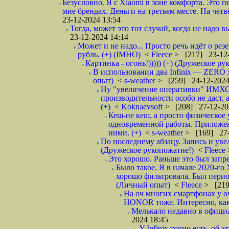
Безусловно. Я с Xiaomi в зоне комфорта. Это 
мне брендах. Деньги на третьем месте. На четв
23-12-2024 13:54
Тогда, может это тот случай, когда не надо 
23-12-2024 14:14
Может и не надо... Просто речь идёт о рез
рубль. (+) (IMHO)
<
Fleece
> [217] 23-12-
Картинка - огонь!))))) (+) (Дружеское ру
В использовании два Infinix — ZERO 
опыт)
<
s-weather
> [259] 24-12-2024
Ну "увеличение оперативки" ИМХО т
производительности особо не даст, 
(+)
<
Koknaevsoft
> [208] 27-12-20
Кеш-не кеш, а просто физическо
одновременной работы. Приложен
ними. (+)
<
s-weather
> [169] 27-
По последнему абзацу. Запись и уве
(Дружеское рукопожатие!)
<
Fleece
Это хорошо. Раньше это был запре
Было такое. Я в начале 2020-го 
хорошо фильтровала. Был период
(Личный опыт)
<
Fleece
> [219
На оч многих смартфонах у оч
HONOR тоже. Интересно, как у
Мелькало недавно в официа
2024 18:45
У Infinix точно есть, об э