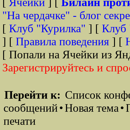
[
Ячейки
] [
Билайн прот
"На чердачке" - блог секр
[
Клуб "Курилка"
] [
Клуб 
] [
Правила поведения
] [
[ Попали на Ячейки из Ян
Зарегистрируйтесь и спро
Перейти к:
Список конф
сообщений
•
Новая тема
•
печати