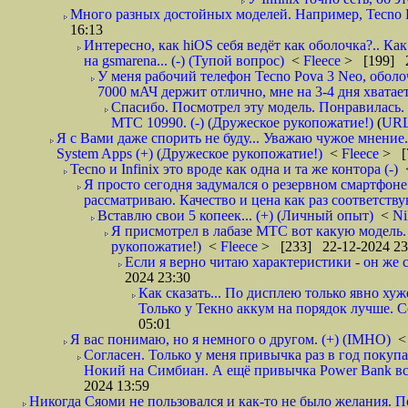
Много разных достойных моделей. Например, Tecno P
16:13
Интересно, как hiOS себя ведёт как оболочка?.. К
на gsmarena... (-) (Тупой вопрос)
<
Fleece
> [199] 2
У меня рабочий телефон Tecno Pova 3 Neo, оболо
7000 мАЧ держит отлично, мне на 3-4 дня хватает 
Спасибо. Посмотрел эту модель. Понравилась. 
МТС 10990. (-) (Дружеское рукопожатие!)
(
UR
Я с Вами даже спорить не буду... Уважаю чужое мнение
System Apps (+) (Дружеское рукопожатие!)
<
Fleece
> [
Tecno и Infinix это вроде как одна и та же контора (-)
Я просто сегодня задумался о резервном смартфоне
рассматриваю. Качество и цена как раз соответствую
Вставлю свои 5 копеек... (+) (Личный опыт)
<
Ni
Я присмотрел в лабазе МТС вот какую модель.
рукопожатие!)
<
Fleece
> [233] 22-12-2024 23
Если я верно читаю характеристики - он же с
2024 23:30
Как сказать... По дисплею только явно ху
Только у Текно аккум на порядок лучше. С
05:01
Я вас понимаю, но я немного о другом. (+) (IMHO)
Согласен. Только у меня привычка раз в год покупа
Нокий на Симбиан. А ещё привычка Power Bank всег
2024 13:59
Никогда Сяоми не пользовался и как-то не было желания. 