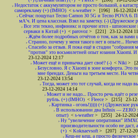
Недостаток с аккумулятором не просто большой, а катас
саморекламу (+) (IMHO)
<
s-weather
> [196] 16-12-2024 
Сейчас пощупал Tecno Camon 30 5G и Tecno POVA 6. П
мА'ч. И цена классная. Взял на заметку. (-) (Дружеское 
Все эти текно, инфиникс и прочие ител - шпионские 
серваки в Китай (+)
<
parovoz
> [221] 23-12-2024 11
Ждём более подробных отчëтов о том, как за вами шп
Странно, почему у меня такого нет в опыте... Ниче
Спасибо за отзыв. Я пока ещё в стадии "собрания м
"против" это восьмилетней опыт юзания Xiaomi. И п
23-12-2024 12:17
Может ещё и привычка дает своё? (-)
<
Niki
> [2
Безусловно. Я с Xiaomi в зоне комфорта. Это 
мне брендах. Деньги на третьем месте. На четв
23-12-2024 13:54
Тогда, может это тот случай, когда не надо 
23-12-2024 14:14
Может и не надо... Просто речь идёт о рез
рубль. (+) (IMHO)
<
Fleece
> [215] 23-12-
Картинка - огонь!))))) (+) (Дружеское ру
В использовании два Infinix — ZERO 
опыт)
<
s-weather
> [255] 24-12-2024
Ну "увеличение оперативки" ИМХО т
производительности особо не даст, 
(+)
<
Koknaevsoft
> [207] 27-12-20
Кеш-не кеш, а просто физическо