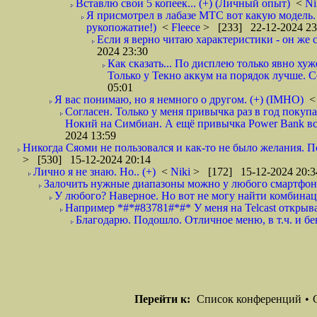
Вставлю свои 5 копеек... (+) (Личный опыт)
<
Ni
Я присмотрел в лабазе МТС вот какую модель.
рукопожатие!)
<
Fleece
> [233] 22-12-2024 23
Если я верно читаю характеристики - он же с
2024 23:30
Как сказать... По дисплею только явно ху
Только у Текно аккум на порядок лучше. С
05:01
Я вас понимаю, но я немного о другом. (+) (IMHO)
Согласен. Только у меня привычка раз в год покупа
Нокий на Симбиан. А ещё привычка Power Bank всег
2024 13:59
Никогда Сяоми не пользовался и как-то не было желания. 
> [530] 15-12-2024 20:14
Лично я не знаю. Но.. (+)
<
Niki
> [172] 15-12-2024 20:3
Залочить нужные диапазоны можно у любого смартфона
У любого? Наверное. Но вот не могу найти комбинац
Например *#*#83781#*#* У меня на Telcast открыва
Благодарю. Подошло. Отличное меню, в т.ч. и бе
Перейти к:
Список конференций
•