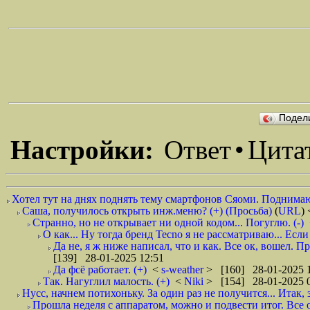
Подел
Настройки:
Ответ
•
Цита
Хотел тут на днях поднять тему смартфонов Сяоми. Поднимаю
Саша, получилось открыть инж.меню? (+) (Просьба)
(
URL
)
Странно, но не открывает ни одной кодом... Погуглю. (-)
О как... Ну тогда бренд Tecno я не рассматриваю... Если
Да не, я ж ниже написал, что и как. Все ок, вошел. П
[139] 28-01-2025 12:51
Да фсë работает. (+)
<
s-weather
> [160] 28-01-2025 
Так. Нагуглил малость. (+)
<
Niki
> [154] 28-01-2025 
Нусс, начнем потихоньку. За один раз не получится... Итак, з
Прошла неделя с аппаратом, можно и подвести итог. Все от