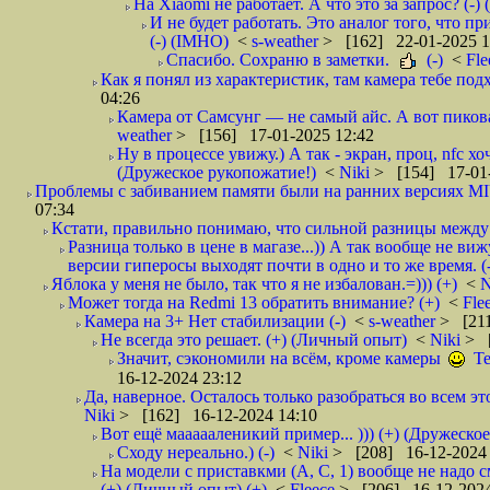
На Xiaomi не работает. А что это за запрос? (-)
И не будет работать. Это аналог того, что пр
(-) (IMHO)
<
s-weather
> [162] 22-01-2025 1
Спасибо. Сохраню в заметки.
(-)
<
Fl
Как я понял из характеристик, там камера тебе под
04:26
Камера от Самсунг — не самый айс. А вот пикова
weather
> [156] 17-01-2025 12:42
Ну в процессе увижу.) А так - экран, проц, nfc х
(Дружеское рукопожатие!)
<
Niki
> [154] 17-01-
Проблемы с забиванием памяти были на ранних версиях MIU
07:34
Кстати, правильно понимаю, что сильной разницы между р
Разница только в цене в магазе...)) А так вообще не в
версии гиперосы выходят почти в одно и то же время. 
Яблока у меня не было, так что я не избалован.=))) (+)
<
N
Может тогда на Redmi 13 обратить внимание? (+)
<
Fle
Камера на 3+ Нет стабилизации (-)
<
s-weather
> [211
Не всегда это решает. (+) (Личный опыт)
<
Niki
> [
Значит, сэкономили на всëм, кроме камеры
Те
16-12-2024 23:12
Да, наверное. Осталось только разобраться во всем этом
Niki
> [162] 16-12-2024 14:10
Вот ещё маааааленикий пример... ))) (+) (Дружеско
Сходу нереально.) (-)
<
Niki
> [208] 16-12-2024 
На модели с приставкми (A, C, 1) вообще не надо 
(+) (Личный опыт) (+)
<
Fleece
> [206] 16-12-2024