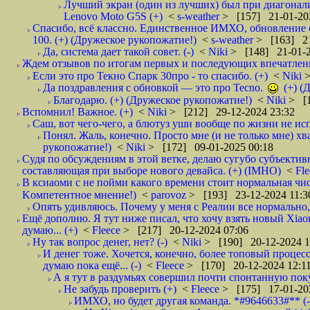
Лучший экран (один из лучших) был при диагонали 
Lenovo Moto G5S (+)
<
s-weather
> [157] 21-01-20
Спасибо, всё классно. Единственное ИМХО, обновление с
100. (+) (Дружеское рукопожатие!)
<
s-weather
> [163] 21
Да, система дает такой совет. (-)
<
Niki
> [148] 21-01-2
Ждем отзывов по итогам первых и последующих впечатлен
Если это про Текно Спарк 30про - то спасибо. (+)
<
Niki
>
Да поздравления с обновкой — это про Tecno.
(+) (
Благодарю. (+) (Дружеское рукопожатие!)
<
Niki
> [1
Вспомнил! Важное. (+)
<
Niki
> [212] 29-12-2024 23:32
Саш, вот чего-чего, а блютуз уши вообще по жизни не исп
Понял. Жаль, конечно. Просто мне (и не только мне) хв
рукопожатие!)
<
Niki
> [172] 09-01-2025 00:18
Судя по обсуждениям в этой ветке, делаю сугубо субъекти
составляющая при выборе нового девайса. (+) (IMHO)
<
Fl
В ксиаоми с не пойми какого времени стоит нормальная чис
Kомпетентное мнение!)
<
parovoz
> [193] 23-12-2024 11:3
Опять удивляюсь. Почему у меня с Реалии все нормально, 
Ещё дополню. Я тут ниже писал, что хочу взять новый Xiao
думаю... (+)
<
Fleece
> [217] 20-12-2024 07:06
Ну так вопрос денег, нет? (-)
<
Niki
> [190] 20-12-2024 1
И денег тоже. Хочется, конечно, более топовый процесс
думаю пока ещё... (-)
<
Fleece
> [170] 20-12-2024 12:1
А я тут в раздумьях совершил почти спонтанную поку
Не забудь проверить (+)
<
Fleece
> [175] 17-01-20
ИМХО, но будет другая команда. *#9646633#** (-