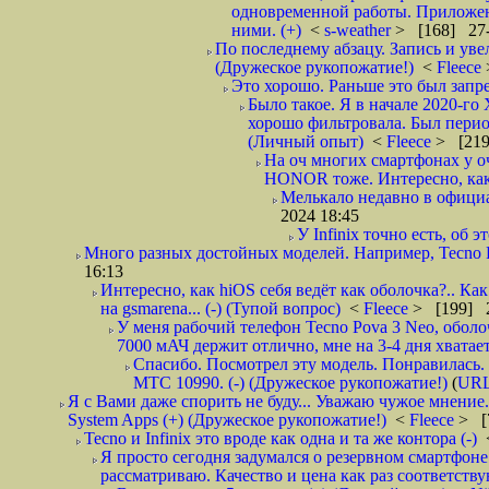
одновременной работы. Приложен
ними. (+)
<
s-weather
> [168] 27-
По последнему абзацу. Запись и уве
(Дружеское рукопожатие!)
<
Fleece
Это хорошо. Раньше это был запре
Было такое. Я в начале 2020-го 
хорошо фильтровала. Был период
(Личный опыт)
<
Fleece
> [219
На оч многих смартфонах у оч
HONOR тоже. Интересно, как у
Мелькало недавно в официа
2024 18:45
У Infinix точно есть, об э
Много разных достойных моделей. Например, Tecno P
16:13
Интересно, как hiOS себя ведёт как оболочка?.. К
на gsmarena... (-) (Тупой вопрос)
<
Fleece
> [199] 2
У меня рабочий телефон Tecno Pova 3 Neo, оболо
7000 мАЧ держит отлично, мне на 3-4 дня хватает 
Спасибо. Посмотрел эту модель. Понравилась. 
МТС 10990. (-) (Дружеское рукопожатие!)
(
UR
Я с Вами даже спорить не буду... Уважаю чужое мнение
System Apps (+) (Дружеское рукопожатие!)
<
Fleece
> [
Tecno и Infinix это вроде как одна и та же контора (-)
Я просто сегодня задумался о резервном смартфоне
рассматриваю. Качество и цена как раз соответствую