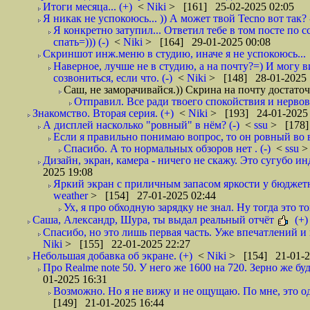
Итоги месяца... (+)
<
Niki
> [161] 25-02-2025 02:05
Я никак не успокоюсь... )) А может твой Tecno вот так? 
Я конкретно затупил... Ответил тебе в том посте по с
спать=))) (-)
<
Niki
> [164] 29-01-2025 00:08
Скриншот инж.меню в студию, иначе я не успокоюсь...
Наверное, лучше не в студию, а на почту?=) И могу ви
созвониться, если что. (-)
<
Niki
> [148] 28-01-2025 
Саш, не заморачивайся.)) Скрина на почту достаточ
Отправил. Все ради твоего спокойствия и нервов, 
Знакомство. Вторая серия. (+)
<
Niki
> [193] 24-01-2025 
А дисплей насколько "ровный" в нём? (-)
<
ssu
> [178]
Если я правильно понимаю вопрос, то он ровный во 
Спасибо. А то нормальных обзоров нет . (-)
<
ssu
>
Дизайн, экран, камера - ничего не скажу. Это сугубо ин
2025 19:08
Яркий экран с приличным запасом яркости у бюджетн
weather
> [154] 27-01-2025 02:44
Ух, я про обходную зарядку не знал. Ну тогда это т
Саша, Александр, Шура, ты выдал реальный отчёт
(+)
Спасибо, но это лишь первая часть. Уже впечатлений и
Niki
> [155] 22-01-2025 22:27
Небольшая добавка об экране. (+)
<
Niki
> [154] 21-01-2
Про Realme note 50. У него же 1600 на 720. Зерно же 
01-2025 16:31
Возможно. Но я не вижу и не ощущаю. По мне, это оди
[149] 21-01-2025 16:44