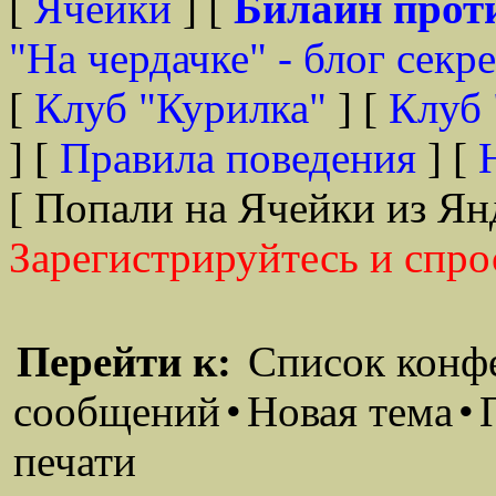
[
Ячейки
] [
Билайн прот
"На чердачке" - блог секр
[
Клуб "Курилка"
] [
Клуб 
] [
Правила поведения
] [
[ Попали на Ячейки из Ян
Зарегистрируйтесь и спро
Перейти к:
Список конф
сообщений
•
Новая тема
•
печати