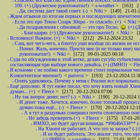
Спасибо, всё классно. Единственное ИМХО, обновление с
100. (+) (Дружеское рукопожатие!)
<
s-weather
> [163] 21
Да, система дает такой совет. (-)
<
Niki
> [149] 21-01-2
Ждем отзывов по итогам первых и последующих впечатлен
Если это про Текно Спарк 30про - то спасибо. (+)
<
Niki
>
Да поздравления с обновкой — это про Tecno.
(+) (
Благодарю. (+) (Дружеское рукопожатие!)
<
Niki
> [1
Вспомнил! Важное. (+)
<
Niki
> [212] 29-12-2024 23:32
Саш, вот чего-чего, а блютуз уши вообще по жизни не исп
Понял. Жаль, конечно. Просто мне (и не только мне) хв
рукопожатие!)
<
Niki
> [172] 09-01-2025 00:18
Судя по обсуждениям в этой ветке, делаю сугубо субъекти
составляющая при выборе нового девайса. (+) (IMHO)
<
Fl
В ксиаоми с не пойми какого времени стоит нормальная чис
Kомпетентное мнение!)
<
parovoz
> [193] 23-12-2024 11:3
Опять удивляюсь. Почему у меня с Реалии все нормально, 
Ещё дополню. Я тут ниже писал, что хочу взять новый Xiao
думаю... (+)
<
Fleece
> [217] 20-12-2024 07:06
Ну так вопрос денег, нет? (-)
<
Niki
> [190] 20-12-2024 1
И денег тоже. Хочется, конечно, более топовый процесс
думаю пока ещё... (-)
<
Fleece
> [170] 20-12-2024 12:1
А я тут в раздумьях совершил почти спонтанную поку
Не забудь проверить (+)
<
Fleece
> [175] 17-01-20
ИМХО, но будет другая команда. *#9646633#** (-
На Xiaomi не работает. А что это за запрос? (-)
И не будет работать. Это аналог того, что пр
(-) (IMHO)
<
s-weather
> [162] 22-01-2025 1