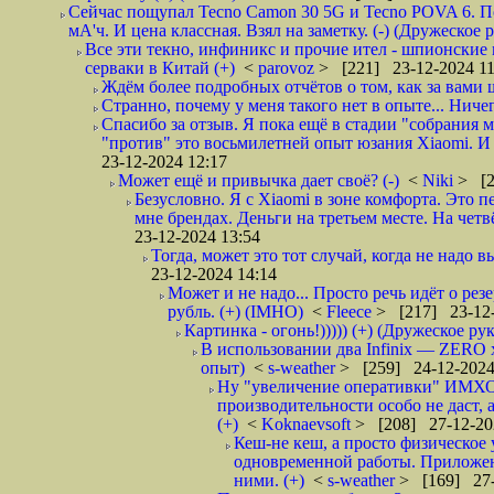
Сейчас пощупал Tecno Camon 30 5G и Tecno POVA 6. П
мА'ч. И цена классная. Взял на заметку. (-) (Дружеское 
Все эти текно, инфиникс и прочие ител - шпионские 
серваки в Китай (+)
<
parovoz
> [221] 23-12-2024 11
Ждём более подробных отчëтов о том, как за вами шп
Странно, почему у меня такого нет в опыте... Ниче
Спасибо за отзыв. Я пока ещё в стадии "собрания м
"против" это восьмилетней опыт юзания Xiaomi. И п
23-12-2024 12:17
Может ещё и привычка дает своё? (-)
<
Niki
> [2
Безусловно. Я с Xiaomi в зоне комфорта. Это 
мне брендах. Деньги на третьем месте. На четв
23-12-2024 13:54
Тогда, может это тот случай, когда не надо 
23-12-2024 14:14
Может и не надо... Просто речь идёт о рез
рубль. (+) (IMHO)
<
Fleece
> [217] 23-12-
Картинка - огонь!))))) (+) (Дружеское ру
В использовании два Infinix — ZERO 
опыт)
<
s-weather
> [259] 24-12-2024
Ну "увеличение оперативки" ИМХО т
производительности особо не даст, 
(+)
<
Koknaevsoft
> [208] 27-12-20
Кеш-не кеш, а просто физическо
одновременной работы. Приложен
ними. (+)
<
s-weather
> [169] 27-