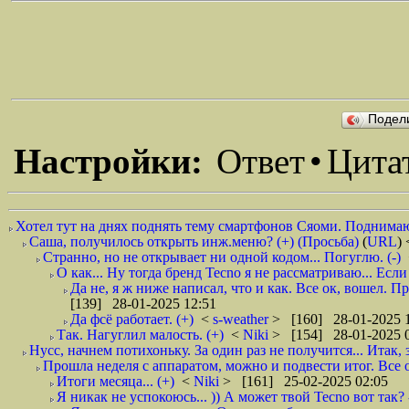
Подел
Настройки:
Ответ
•
Цита
Хотел тут на днях поднять тему смартфонов Сяоми. Поднимаю
Саша, получилось открыть инж.меню? (+) (Просьба)
(
URL
)
Странно, но не открывает ни одной кодом... Погуглю. (-)
О как... Ну тогда бренд Tecno я не рассматриваю... Если
Да не, я ж ниже написал, что и как. Все ок, вошел. П
[139] 28-01-2025 12:51
Да фсë работает. (+)
<
s-weather
> [160] 28-01-2025 
Так. Нагуглил малость. (+)
<
Niki
> [154] 28-01-2025 
Нусс, начнем потихоньку. За один раз не получится... Итак, з
Прошла неделя с аппаратом, можно и подвести итог. Все от
Итоги месяца... (+)
<
Niki
> [161] 25-02-2025 02:05
Я никак не успокоюсь... )) А может твой Tecno вот так? 