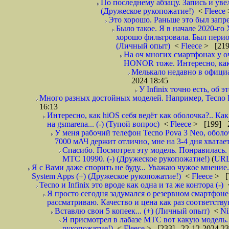
По последнему абзацу. Запись и уве
(Дружеское рукопожатие!)
<
Fleece
Это хорошо. Раньше это был запре
Было такое. Я в начале 2020-го 
хорошо фильтровала. Был период
(Личный опыт)
<
Fleece
> [219
На оч многих смартфонах у оч
HONOR тоже. Интересно, как у
Мелькало недавно в официа
2024 18:45
У Infinix точно есть, об э
Много разных достойных моделей. Например, Tecno P
16:13
Интересно, как hiOS себя ведёт как оболочка?.. К
на gsmarena... (-) (Тупой вопрос)
<
Fleece
> [199] 2
У меня рабочий телефон Tecno Pova 3 Neo, оболо
7000 мАЧ держит отлично, мне на 3-4 дня хватает 
Спасибо. Посмотрел эту модель. Понравилась. 
МТС 10990. (-) (Дружеское рукопожатие!)
(
UR
Я с Вами даже спорить не буду... Уважаю чужое мнение
System Apps (+) (Дружеское рукопожатие!)
<
Fleece
> [
Tecno и Infinix это вроде как одна и та же контора (-)
Я просто сегодня задумался о резервном смартфоне
рассматриваю. Качество и цена как раз соответствую
Вставлю свои 5 копеек... (+) (Личный опыт)
<
Ni
Я присмотрел в лабазе МТС вот какую модель.
рукопожатие!)
<
Fleece
> [233] 22-12-2024 23