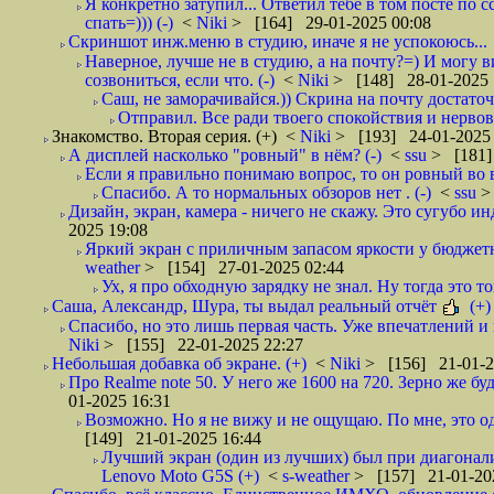
Я конкретно затупил... Ответил тебе в том посте по с
спать=))) (-)
<
Niki
> [164] 29-01-2025 00:08
Скриншот инж.меню в студию, иначе я не успокоюсь...
Наверное, лучше не в студию, а на почту?=) И могу ви
созвониться, если что. (-)
<
Niki
> [148] 28-01-2025 
Саш, не заморачивайся.)) Скрина на почту достаточ
Отправил. Все ради твоего спокойствия и нервов, 
Знакомство. Вторая серия. (+)
<
Niki
> [193] 24-01-2025 
А дисплей насколько "ровный" в нём? (-)
<
ssu
> [181]
Если я правильно понимаю вопрос, то он ровный во 
Спасибо. А то нормальных обзоров нет . (-)
<
ssu
>
Дизайн, экран, камера - ничего не скажу. Это сугубо ин
2025 19:08
Яркий экран с приличным запасом яркости у бюджетн
weather
> [154] 27-01-2025 02:44
Ух, я про обходную зарядку не знал. Ну тогда это т
Саша, Александр, Шура, ты выдал реальный отчёт
(+)
Спасибо, но это лишь первая часть. Уже впечатлений и
Niki
> [155] 22-01-2025 22:27
Небольшая добавка об экране. (+)
<
Niki
> [156] 21-01-2
Про Realme note 50. У него же 1600 на 720. Зерно же 
01-2025 16:31
Возможно. Но я не вижу и не ощущаю. По мне, это оди
[149] 21-01-2025 16:44
Лучший экран (один из лучших) был при диагонали 
Lenovo Moto G5S (+)
<
s-weather
> [157] 21-01-20