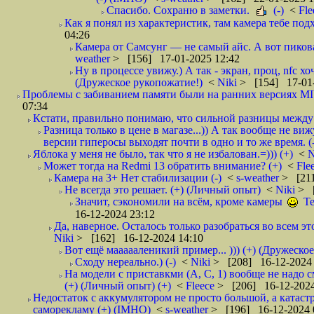
Спасибо. Сохраню в заметки.
(-)
<
Fl
Как я понял из характеристик, там камера тебе под
04:26
Камера от Самсунг — не самый айс. А вот пикова
weather
> [156] 17-01-2025 12:42
Ну в процессе увижу.) А так - экран, проц, nfc х
(Дружеское рукопожатие!)
<
Niki
> [154] 17-01-
Проблемы с забиванием памяти были на ранних версиях MIU
07:34
Кстати, правильно понимаю, что сильной разницы между р
Разница только в цене в магазе...)) А так вообще не в
версии гиперосы выходят почти в одно и то же время. 
Яблока у меня не было, так что я не избалован.=))) (+)
<
N
Может тогда на Redmi 13 обратить внимание? (+)
<
Fle
Камера на 3+ Нет стабилизации (-)
<
s-weather
> [211
Не всегда это решает. (+) (Личный опыт)
<
Niki
> [
Значит, сэкономили на всëм, кроме камеры
Те
16-12-2024 23:12
Да, наверное. Осталось только разобраться во всем этом
Niki
> [162] 16-12-2024 14:10
Вот ещё маааааленикий пример... ))) (+) (Дружеско
Сходу нереально.) (-)
<
Niki
> [208] 16-12-2024 
На модели с приставкми (A, C, 1) вообще не надо 
(+) (Личный опыт) (+)
<
Fleece
> [206] 16-12-2024
Недостаток с аккумулятором не просто большой, а катас
саморекламу (+) (IMHO)
<
s-weather
> [196] 16-12-2024 