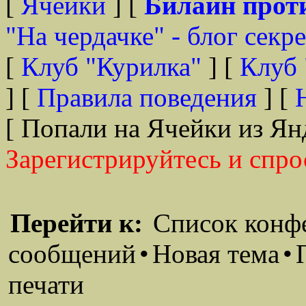
[
Ячейки
] [
Билайн прот
"На чердачке" - блог секр
[
Клуб "Курилка"
] [
Клуб 
] [
Правила поведения
] [
[ Попали на Ячейки из Ян
Зарегистрируйтесь и спро
Перейти к:
Список конф
сообщений
•
Новая тема
•
печати