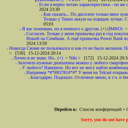
Если я верно читаю характеристики - он же с
2024 23:30
Как сказать... По дисплею только явно ху
Только у Текно аккум на порядок лучше. С
05:01
Я вас понимаю, но я немного о другом. (+) (IMHO)
Согласен. Только у меня привычка раз в год покупа
Нокий на Симбиан. А ещё привычка Power Bank всег
2024 13:59
Никогда Сяоми не пользовался и как-то не было желания. 
> [530] 15-12-2024 20:14
Лично я не знаю. Но.. (+)
<
Niki
> [172] 15-12-2024 20:3
Залочить нужные диапазоны можно у любого смартфона
У любого? Наверное. Но вот не могу найти комбинац
Например *#*#83781#*#* У меня на Telcast открыва
Благодарю. Подошло. Отличное меню, в т.ч. и бе
Перейти к:
Список конференций
•
Sorry, you do not have p