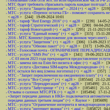
глобальный сбой сети Мтс по всей европейской части РФ 20
МТС будет требовать сбрасывать пароль каждые полгода?.. 
МТС - услуга "Защита финансов" -- 2024 (+)
<
ag28
> [219]
МТС - услуга «Перенос остатка ГБ» - поможет сохранить н
<
ag28
> [244] 19-09-2024 10:01
МТС - тариф "Red Energy 2016" (+)
<
ag28
> [239] 14-05-2
МТС - тариф Стратегический (+)
<
ag28
> [290] 04-04-202
МТС - тариф Новогодний (+)
<
ag28
> [295] 21-11-2023 01
МТС - услуга "Единый номер" (+)
<
ag28
> [315] 15-11-20
2016 - МТС Коннект (приложение для звонков через инет) - 
МТС - услуга "Защитник" (+)
<
ag28
> [306] 13-09-2023 1
МТС - услуга "Обнови пакет" (+)
<
ag28
> [317] 13-09-202
МТС - Голосовая почта - ОГРАНИЧЕНИЕ ПЕРЕАДРЕСАЦ
МТС - услуга "SMS Pro" (+)
<
ag28
> [341] 19-06-2023 12:
С 03 июля 2023 года прекращается предоставление услуги
МТС - замена sim на Esim без визита в офис (+)
<
ag28
> [3
МТС - услуга «Доставка SIM-карты Международная» (+)
<
МТС остался без яиц (смена логотипа) (+)
<
ag28
> [357] 3
МТС - "Запрет переключения на ежедневную плату" (+)
<
a
МТС -услуга "Все Супер+" (+)
<
ag28
> [185544] 21-12-20
МТС - услуга "Переадресация" (+)
<
ag28
> [185499] 21-12
МТС - услуга "Забугорище +" (+)
<
ag28
> [185481] 21-12-
Отзывы о салонах МТС/РТК (+)
<
ag28
> [185494] 17-11-2
«Запрет передачи данных в НКБ» подключается автоматическ
передачи данных третьим лицам" (+)
<
Raynor
> [185609] 
МТС - услуга "Ограничение интернета в международном ро
МТС - услуга "интернет звонки" (+)
<
agal
> [185872] 04-0