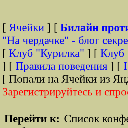
[
Ячейки
] [
Билайн прот
"На чердачке" - блог секр
[
Клуб "Курилка"
] [
Клуб 
] [
Правила поведения
] [
[ Попали на Ячейки из Ян
Зарегистрируйтесь и спро
Перейти к:
Список конф