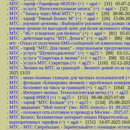
МТС - тариф «Тарифище 082018» (+)
<
agal
> [31] 05-07-2
МТС - услуга "Интеллектуальная запись" (+)
<
agal
> [32] 
МТС - "Запись через Мой МТС" (+)
<
agal
> [29] 30-06-20
МТС - тариф "Умный Бизнес М" (+)
<
agal
> [26] 15-06-20
МТС - роуминг-режимы - Выбирайте роуминг под размах сво
роуминг-режим по выгодной цене для более активного обще
МТС - "4G+ ускорение для бизнеса" (+)
<
agal
> [81] 05-03
МТС - дебетовая карта "МТС Деньги" (+)
<
ag26
> [86] 04
мтс - Отказ от получения SMS-сообщений об изменении тар
МТС - тариф "МТС Для своих" - персональное предложение
МТС - услуга "Шумоподавление" (+)
<
ag25
> [89] 03-12-
МТС - услуга "Секретарь в звонке" (+)
<
ag25
> [98] 02-12
МТС - услуга МТС Секретарь (+)
<
ag25
> [110] 02-12-202
МТС - Звонки на МТС за границей - Звоните домой из-за г
2025 13:53
МТС - мини-базовые станции для частных пользователей (+
МТС - функция «Блокировка звонков с зарубежных номеров
МТС - Безлимит на такси за границей (+)
<
ag25
> [164] 24
МТС - Интернет-звонки. Технологическая метка (+)
<
ag25
МТС - тариф РИИЛ (+)
<
ag25
> [155] 06-08-2025 07:49
МТС - тариф "МТС Больше" (+)
<
ag25
> [134] 05-08-2025
МТС закрывает "Мой поиск" (экс- МТС-поиск) с 01 .09.2025
МТС - положил сеть (сотовую и провод) в Москве - 2025.07.
МТС Бизнес: Безлимитные интернет‑опции Маркетплейсы, м
корпоративных тарифов (+)
<
agal
> [151] 14-07-2025 16:0
МТС - МТС Сверхбаланс - Зарабатывайте с помощью остатка