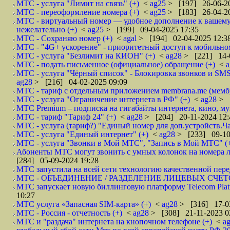
МТС - услуга "Лимит на связь" (+)
<
ag25
> [197] 26-06-20
МТС - переоформление номера (+)
<
ag25
> [183] 26-04-20
МТС - виртуальный номер — удобное дополнение к вашему 
нежелательно (+)
<
ag25
> [199] 09-04-2025 17:35
МТС - Сохраняю номер (+)
<
agal
> [194] 02-04-2025 12:3
МТС - "4G+ ускорение" - приоритетный доступ к мобильном
МТС - услуга "Безлимит на КИОН" (+)
<
ag28
> [221] 14-
МТС - подать письменное (официальное) обращение (+)
<
МТС - услуга "Чёрный список" - Блокировка звонков и SMS
ag28
> [216] 04-02-2025 09:09
МТС - тариф с отдельным приложением membrana.me (мембр
МТС - услуга "Ограничение интернета в РФ" (+)
<
ag28
> 
МТС Premium – подписка на гигабайты интернета, кино, м
МТС - тариф "Тариф 24" (+)
<
ag28
> [204] 20-11-2024 12:
МТС - услуга (тариф?) "Единый номер для доп.устройств.Ча
МТС - услуга "Единый интернет" (+)
<
ag28
> [233] 09-10
МТС - услуга "Звонки в Мой МТС", "Запись в Мой МТС" (
Абоненты МТС могут звонить с умных колонок на номера л
[284] 05-09-2024 19:28
МТС запустила на всей сети технологию качественной пере
МТС - ОБЪЕДИНЕНИЕ / РАЗДЕЛЕНИЕ ЛИЦЕВЫХ СЧЕТО
МТС запускает новую биллинговую платформу Telecom Platfo
10:27
МТС услуга «Запасная SIM-карта» (+)
<
ag28
> [316] 17-0
МТС - Россия - отчетность (+)
<
ag28
> [308] 21-11-2023 0
МТС и "раздача" интернета на кнопочном телефоне (+)
<
a