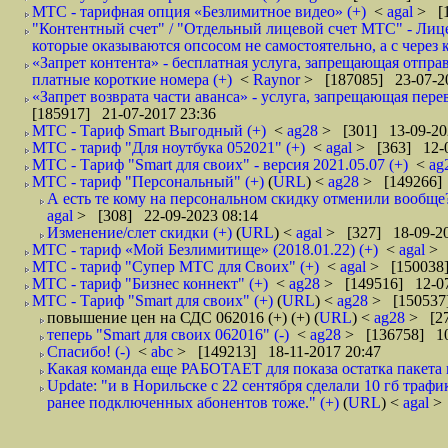
МТС - тарифная опция «Безлимитное видео» (+)
<
agal
> [1
"Контентный счет" / "Отдельный лицевой счет МТС" - Лицев
которые оказываются опсосом не самостоятельно, а с через 
«Запрет контента» - бесплатная услуга, запрещающая отпр
платные короткие номера (+)
<
Raynor
> [187085] 23-07-2
«Запрет возврата части аванса» - услуга, запрещающая пере
[185917] 21-07-2017 23:36
МТС - Тариф Smart Выгодный (+)
<
ag28
> [301] 13-09-20
МТС - тариф "Для ноутбука 052021" (+)
<
agal
> [363] 12-0
МТС - Тариф "Smart для своих" - версия 2021.05.07 (+)
<
ag
МТС - тариф "Персональный" (+)
(
URL
) <
ag28
> [149266] 
А есть те кому на персональном скидку отменили вообще?
agal
> [308] 22-09-2023 08:14
Изменение/слет скидки (+)
(
URL
) <
agal
> [327] 18-09-20
МТС - тариф «Мой Безлимитище» (2018.01.22) (+)
<
agal
> 
МТС - тариф "Супер МТС для Своих" (+)
<
agal
> [150038]
МТС - тариф "Бизнес коннект" (+)
<
ag28
> [149516] 12-07
МТС - Тариф "Smart для своих" (+)
(
URL
) <
ag28
> [150537]
повышение цен на СДС 062016 (+) (+)
(
URL
) <
ag28
> [27
теперь "Smart для своих 062016" (-)
<
ag28
> [136758] 10
Спасибо! (-)
<
abc
> [149213] 18-11-2017 20:47
Какая команда еще РАБОТАЕТ для показа остатка пакета 
Update: "и в Норильске с 22 сентября сделали 10 гб трафи
ранее подключенных абонентов тоже." (+)
(
URL
) <
agal
>