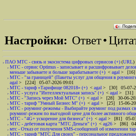
Подел
Настройки:
Ответ
•
Цита
ПАО МТС - связь и экосистема цифровых сервисов (+)
(
URL
)
МТС - сервис Optimus - записывает и расшифровывает дело
меньше забываете и больше зарабатываете (+)
<
agal
> [16]
МТС - "за границей" (Пакеты услуг для общения в роуминге
agal
> [224] 05-07-2026 09:01
МТС - тариф «Тарифище 082018» (+)
<
agal
> [30] 05-07-2
МТС - услуга "Интеллектуальная запись" (+)
<
agal
> [31] 
МТС - "Запись через Мой МТС" (+)
<
agal
> [28] 30-06-20
МТС - тариф "Умный Бизнес М" (+)
<
agal
> [25] 15-06-20
МТС - роуминг-режимы - Выбирайте роуминг под размах сво
роуминг-режим по выгодной цене для более активного обще
МТС - "4G+ ускорение для бизнеса" (+)
<
agal
> [81] 05-03
МТС - дебетовая карта "МТС Деньги" (+)
<
ag26
> [86] 04
мтс - Отказ от получения SMS-сообщений об изменении тар
МТС - тариф "МТС Для своих" - персональное предложение