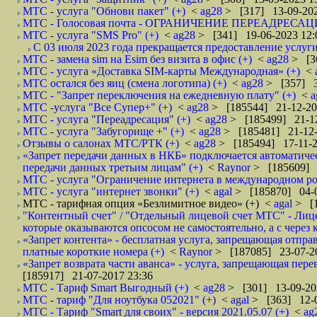
МТС - услуга "Обнови пакет" (+)
<
ag28
> [317] 13-09-202
МТС - Голосовая почта - ОГРАНИЧЕНИЕ ПЕРЕАДРЕСАЦ
МТС - услуга "SMS Pro" (+)
<
ag28
> [341] 19-06-2023 12:
С 03 июля 2023 года прекращается предоставление услуги
МТС - замена sim на Esim без визита в офис (+)
<
ag28
> [3
МТС - услуга «Доставка SIM-карты Международная» (+)
<
МТС остался без яиц (смена логотипа) (+)
<
ag28
> [357] 3
МТС - "Запрет переключения на ежедневную плату" (+)
<
a
МТС -услуга "Все Супер+" (+)
<
ag28
> [185544] 21-12-20
МТС - услуга "Переадресация" (+)
<
ag28
> [185499] 21-12
МТС - услуга "Забугорище +" (+)
<
ag28
> [185481] 21-12-
Отзывы о салонах МТС/РТК (+)
<
ag28
> [185494] 17-11-2
«Запрет передачи данных в НКБ» подключается автоматическ
передачи данных третьим лицам" (+)
<
Raynor
> [185609] 
МТС - услуга "Ограничение интернета в международном ро
МТС - услуга "интернет звонки" (+)
<
agal
> [185870] 04-0
МТС - тарифная опция «Безлимитное видео» (+)
<
agal
> [1
"Контентный счет" / "Отдельный лицевой счет МТС" - Лицев
которые оказываются опсосом не самостоятельно, а с через 
«Запрет контента» - бесплатная услуга, запрещающая отпр
платные короткие номера (+)
<
Raynor
> [187085] 23-07-2
«Запрет возврата части аванса» - услуга, запрещающая пере
[185917] 21-07-2017 23:36
МТС - Тариф Smart Выгодный (+)
<
ag28
> [301] 13-09-20
МТС - тариф "Для ноутбука 052021" (+)
<
agal
> [363] 12-0
МТС - Тариф "Smart для своих" - версия 2021.05.07 (+)
<
ag