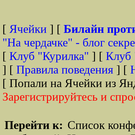
[
Ячейки
] [
Билайн прот
"На чердачке" - блог секр
[
Клуб "Курилка"
] [
Клуб 
] [
Правила поведения
] [
[ Попали на Ячейки из Ян
Зарегистрируйтесь и спро
Перейти к:
Список конф