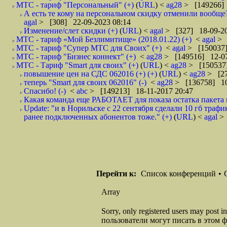
МТС - тариф "Персональный" (+)
(
URL
) <
ag28
> [149266] 
А есть те кому на персональном скидку отменили вообще?
agal
> [308] 22-09-2023 08:14
Изменение/слет скидки (+)
(
URL
) <
agal
> [327] 18-09-20
МТС - тариф «Мой Безлимитище» (2018.01.22) (+)
<
agal
> 
МТС - тариф "Супер МТС для Своих" (+)
<
agal
> [150037]
МТС - тариф "Бизнес коннект" (+)
<
ag28
> [149516] 12-07
МТС - Тариф "Smart для своих" (+)
(
URL
) <
ag28
> [150537]
повышение цен на СДС 062016 (+) (+)
(
URL
) <
ag28
> [27
теперь "Smart для своих 062016" (-)
<
ag28
> [136758] 10
Спасибо! (-)
<
abc
> [149213] 18-11-2017 20:47
Какая команда еще РАБОТАЕТ для показа остатка пакета 
Update: "и в Норильске с 22 сентября сделали 10 гб трафи
ранее подключенных абонентов тоже." (+)
(
URL
) <
agal
>
Перейти к:
Список конференций
•
Array
Sorry, only registered users may post
пользователи могут писать в этом 