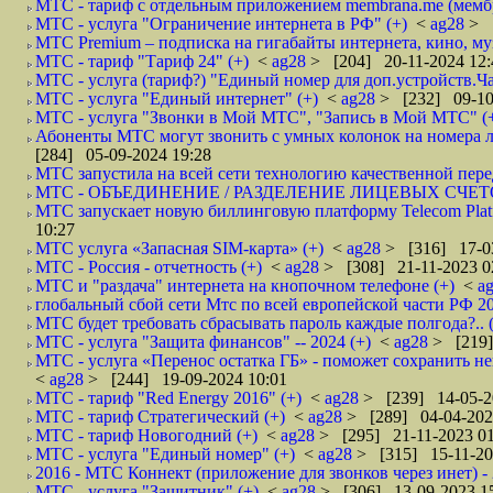
МТС - тариф с отдельным приложением membrana.me (мембр
МТС - услуга "Ограничение интернета в РФ" (+)
<
ag28
> 
МТС Premium – подписка на гигабайты интернета, кино, м
МТС - тариф "Тариф 24" (+)
<
ag28
> [204] 20-11-2024 12:
МТС - услуга (тариф?) "Единый номер для доп.устройств.Ча
МТС - услуга "Единый интернет" (+)
<
ag28
> [232] 09-10
МТС - услуга "Звонки в Мой МТС", "Запись в Мой МТС" (
Абоненты МТС могут звонить с умных колонок на номера л
[284] 05-09-2024 19:28
МТС запустила на всей сети технологию качественной пере
МТС - ОБЪЕДИНЕНИЕ / РАЗДЕЛЕНИЕ ЛИЦЕВЫХ СЧЕТО
МТС запускает новую биллинговую платформу Telecom Platfo
10:27
МТС услуга «Запасная SIM-карта» (+)
<
ag28
> [316] 17-0
МТС - Россия - отчетность (+)
<
ag28
> [308] 21-11-2023 0
МТС и "раздача" интернета на кнопочном телефоне (+)
<
a
глобальный сбой сети Мтс по всей европейской части РФ 20
МТС будет требовать сбрасывать пароль каждые полгода?.. 
МТС - услуга "Защита финансов" -- 2024 (+)
<
ag28
> [219]
МТС - услуга «Перенос остатка ГБ» - поможет сохранить н
<
ag28
> [244] 19-09-2024 10:01
МТС - тариф "Red Energy 2016" (+)
<
ag28
> [239] 14-05-2
МТС - тариф Стратегический (+)
<
ag28
> [289] 04-04-202
МТС - тариф Новогодний (+)
<
ag28
> [295] 21-11-2023 01
МТС - услуга "Единый номер" (+)
<
ag28
> [315] 15-11-20
2016 - МТС Коннект (приложение для звонков через инет) - 
МТС - услуга "Защитник" (+)
<
ag28
> [306] 13-09-2023 1