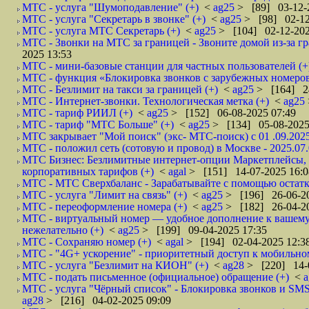
МТС - услуга "Шумоподавление" (+)
<
ag25
> [89] 03-12-
МТС - услуга "Секретарь в звонке" (+)
<
ag25
> [98] 02-12
МТС - услуга МТС Секретарь (+)
<
ag25
> [104] 02-12-202
МТС - Звонки на МТС за границей - Звоните домой из-за г
2025 13:53
МТС - мини-базовые станции для частных пользователей (+
МТС - функция «Блокировка звонков с зарубежных номеров
МТС - Безлимит на такси за границей (+)
<
ag25
> [164] 24
МТС - Интернет-звонки. Технологическая метка (+)
<
ag25
МТС - тариф РИИЛ (+)
<
ag25
> [152] 06-08-2025 07:49
МТС - тариф "МТС Больше" (+)
<
ag25
> [134] 05-08-2025
МТС закрывает "Мой поиск" (экс- МТС-поиск) с 01 .09.2025
МТС - положил сеть (сотовую и провод) в Москве - 2025.07.
МТС Бизнес: Безлимитные интернет‑опции Маркетплейсы, м
корпоративных тарифов (+)
<
agal
> [151] 14-07-2025 16:0
МТС - МТС Сверхбаланс - Зарабатывайте с помощью остатка
МТС - услуга "Лимит на связь" (+)
<
ag25
> [196] 26-06-20
МТС - переоформление номера (+)
<
ag25
> [182] 26-04-20
МТС - виртуальный номер — удобное дополнение к вашему 
нежелательно (+)
<
ag25
> [199] 09-04-2025 17:35
МТС - Сохраняю номер (+)
<
agal
> [194] 02-04-2025 12:3
МТС - "4G+ ускорение" - приоритетный доступ к мобильном
МТС - услуга "Безлимит на КИОН" (+)
<
ag28
> [220] 14-
МТС - подать письменное (официальное) обращение (+)
<
МТС - услуга "Чёрный список" - Блокировка звонков и SMS
ag28
> [216] 04-02-2025 09:09