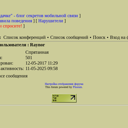
дачке" - блог секретов мобильной связи
]
авила поведения
] [
Нарушители
]
и спросите!
]
:
Список конференций
•
Список сообщений
•
Поиск
•
Вход на 
пользователя : Raynor
Спрятанная
я:
501
ирован:
12-05-2017 11:29
 активность:
11-05-2025 09:58
все сообщения
Настройка отображения форума
This forum powered by
Phorum
.