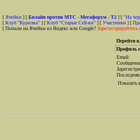
[
Ячейки
] [
Билайн против МТС - Мегафорум - T2
]
[
"На чер
[
Клуб "Курилка"
] [
Клуб "Старые Сell-ки"
] [
Участники
] [
Пр
[ Попали на Ячейки из Яндекс или Google?
Зарегистрируйтесь 
Перейти к
Профиль 
Email:
Сообщени
Зарегистр
Последняя
Показать 