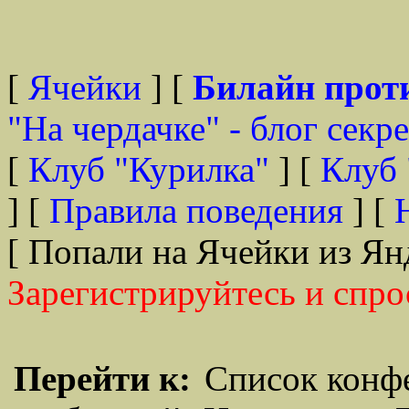
[
Ячейки
] [
Билайн прот
"На чердачке" - блог секр
[
Клуб "Курилка"
] [
Клуб 
] [
Правила поведения
] [
[ Попали на Ячейки из Ян
Зарегистрируйтесь и спро
Перейти к:
Список конф