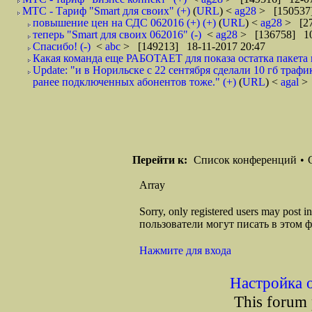
МТС - Тариф "Smart для своих" (+)
(
URL
) <
ag28
> [150537]
повышение цен на СДС 062016 (+) (+)
(
URL
) <
ag28
> [27
теперь "Smart для своих 062016" (-)
<
ag28
> [136758] 10
Спасибо! (-)
<
abc
> [149213] 18-11-2017 20:47
Какая команда еще РАБОТАЕТ для показа остатка пакета 
Update: "и в Норильске с 22 сентября сделали 10 гб трафи
ранее подключенных абонентов тоже." (+)
(
URL
) <
agal
>
Перейти к:
Список конференций
•
Array
Sorry, only registered users may post
пользователи могут писать в этом 
Нажмите для входа
Настройка 
This forum