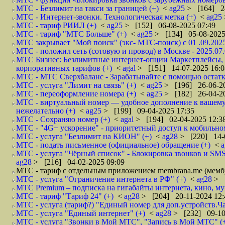
МТС - Безлимит на такси за границей (+)
<
ag25
> [164] 24
МТС - Интернет-звонки. Технологическая метка (+)
<
ag25
МТС - тариф РИИЛ (+)
<
ag25
> [152] 06-08-2025 07:49
МТС - тариф "МТС Больше" (+)
<
ag25
> [134] 05-08-2025
МТС закрывает "Мой поиск" (экс- МТС-поиск) с 01 .09.2025
МТС - положил сеть (сотовую и провод) в Москве - 2025.07.
МТС Бизнес: Безлимитные интернет‑опции Маркетплейсы, м
корпоративных тарифов (+)
<
agal
> [151] 14-07-2025 16:0
МТС - МТС Сверхбаланс - Зарабатывайте с помощью остатка
МТС - услуга "Лимит на связь" (+)
<
ag25
> [196] 26-06-20
МТС - переоформление номера (+)
<
ag25
> [182] 26-04-20
МТС - виртуальный номер — удобное дополнение к вашему 
нежелательно (+)
<
ag25
> [199] 09-04-2025 17:35
МТС - Сохраняю номер (+)
<
agal
> [194] 02-04-2025 12:3
МТС - "4G+ ускорение" - приоритетный доступ к мобильном
МТС - услуга "Безлимит на КИОН" (+)
<
ag28
> [220] 14-
МТС - подать письменное (официальное) обращение (+)
<
МТС - услуга "Чёрный список" - Блокировка звонков и SMS
ag28
> [216] 04-02-2025 09:09
МТС - тариф с отдельным приложением membrana.me (мемб
МТС - услуга "Ограничение интернета в РФ" (+)
<
ag28
> 
МТС Premium – подписка на гигабайты интернета, кино, м
МТС - тариф "Тариф 24" (+)
<
ag28
> [204] 20-11-2024 12:
МТС - услуга (тариф?) "Единый номер для доп.устройств.Ча
МТС - услуга "Единый интернет" (+)
<
ag28
> [232] 09-10
МТС - услуга "Звонки в Мой МТС", "Запись в Мой МТС" (