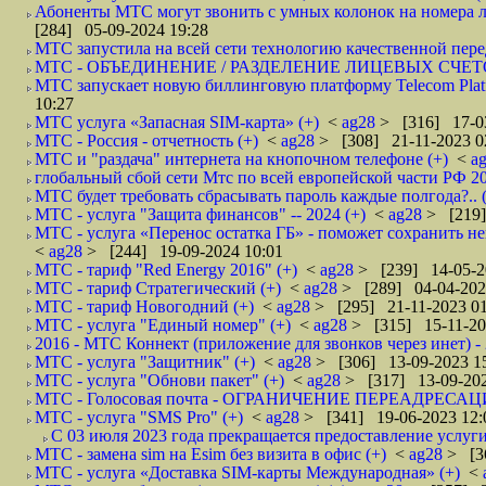
Абоненты МТС могут звонить с умных колонок на номера л
[284] 05-09-2024 19:28
МТС запустила на всей сети технологию качественной пере
МТС - ОБЪЕДИНЕНИЕ / РАЗДЕЛЕНИЕ ЛИЦЕВЫХ СЧЕТО
МТС запускает новую биллинговую платформу Telecom Platfo
10:27
МТС услуга «Запасная SIM-карта» (+)
<
ag28
> [316] 17-0
МТС - Россия - отчетность (+)
<
ag28
> [308] 21-11-2023 0
МТС и "раздача" интернета на кнопочном телефоне (+)
<
a
глобальный сбой сети Мтс по всей европейской части РФ 20
МТС будет требовать сбрасывать пароль каждые полгода?.. 
МТС - услуга "Защита финансов" -- 2024 (+)
<
ag28
> [219]
МТС - услуга «Перенос остатка ГБ» - поможет сохранить н
<
ag28
> [244] 19-09-2024 10:01
МТС - тариф "Red Energy 2016" (+)
<
ag28
> [239] 14-05-2
МТС - тариф Стратегический (+)
<
ag28
> [289] 04-04-202
МТС - тариф Новогодний (+)
<
ag28
> [295] 21-11-2023 01
МТС - услуга "Единый номер" (+)
<
ag28
> [315] 15-11-20
2016 - МТС Коннект (приложение для звонков через инет) - 
МТС - услуга "Защитник" (+)
<
ag28
> [306] 13-09-2023 1
МТС - услуга "Обнови пакет" (+)
<
ag28
> [317] 13-09-202
МТС - Голосовая почта - ОГРАНИЧЕНИЕ ПЕРЕАДРЕСАЦ
МТС - услуга "SMS Pro" (+)
<
ag28
> [341] 19-06-2023 12:
С 03 июля 2023 года прекращается предоставление услуги
МТС - замена sim на Esim без визита в офис (+)
<
ag28
> [3
МТС - услуга «Доставка SIM-карты Международная» (+)
<