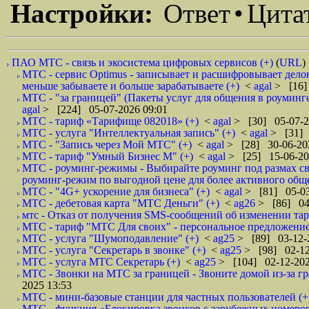
Настройки:
Ответ
•
Цита
ПАО МТС - связь и экосистема цифровых сервисов (+)
(
URL
)
МТС - сервис Optimus - записывает и расшифровывает дело
меньше забываете и больше зарабатываете (+)
<
agal
> [16]
МТС - "за границей" (Пакеты услуг для общения в роуминге
agal
> [224] 05-07-2026 09:01
МТС - тариф «Тарифище 082018» (+)
<
agal
> [30] 05-07-2
МТС - услуга "Интеллектуальная запись" (+)
<
agal
> [31] 
МТС - "Запись через Мой МТС" (+)
<
agal
> [28] 30-06-20
МТС - тариф "Умный Бизнес М" (+)
<
agal
> [25] 15-06-20
МТС - роуминг-режимы - Выбирайте роуминг под размах сво
роуминг-режим по выгодной цене для более активного обще
МТС - "4G+ ускорение для бизнеса" (+)
<
agal
> [81] 05-03
МТС - дебетовая карта "МТС Деньги" (+)
<
ag26
> [86] 04
мтс - Отказ от получения SMS-сообщений об изменении тар
МТС - тариф "МТС Для своих" - персональное предложение
МТС - услуга "Шумоподавление" (+)
<
ag25
> [89] 03-12-
МТС - услуга "Секретарь в звонке" (+)
<
ag25
> [98] 02-12
МТС - услуга МТС Секретарь (+)
<
ag25
> [104] 02-12-202
МТС - Звонки на МТС за границей - Звоните домой из-за г
2025 13:53
МТС - мини-базовые станции для частных пользователей (+
МТС - функция «Блокировка звонков с зарубежных номеров