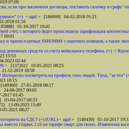
019 07:09
и, если при заключени договора, поставить галочку в графе "от
уминге" (+)
<
agal
> [186069] 04-02-2018 01:21
2-2018 01:16
85888] 01-10-2017 19:41
ой счет, c которого будет происходить тарификация контентных 
7 09:01
авку и прием платных SMS/MMS с коротких номеров, а также звон
вод денежных средств со счета мобильного телефона. (+)
<
Rayn
23 15:53
4-2023 02:44
28
> [137261] 10-05-2021 08:25
21-12-2019 18:58
 Интересно посмотреть на профиль этих людей. Типа, "за что" (
23 10:15
[149360] 27-01-2018 08:17
 24-08-2017 00:02
-2017 01:45
 03-04-2017 00:33
2] 13-09-2023 15:49
-05-2021 08:27
интернета на СДС? (+)
(
URL
) <
agal
> [149439] 01-10-2017 19:3
ика вместо старых 2 гб на тарифе смарт для своих. Изменения ко