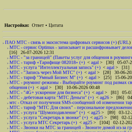
Настройки:
Ответ
•
Цитата
ПАО МТС - связь и экосистема цифровых сервисов (+)
(
URL
)
МТС - сервис Optimus - записывает и расшифровывает делов
[16] 26-07-2026 12:31
МТС - "за границей" (Пакеты услуг для общения в роуминге
МТС - тариф «Тарифище 082018» (+)
<
agal
> [30] 05-07-2
МТС - услуга "Интеллектуальная запись" (+)
<
agal
> [31] 
МТС - "Запись через Мой МТС" (+)
<
agal
> [28] 30-06-20
МТС - тариф "Умный Бизнес М" (+)
<
agal
> [25] 15-06-20
МТС - роуминг-режимы - Выбирайте роуминг под размах сво
общения (+)
<
agal
> [30] 10-06-2026 00:48
МТС - "4G+ ускорение для бизнеса" (+)
<
agal
> [81] 05-03
МТС - дебетовая карта "МТС Деньги" (+)
<
ag26
> [86] 04
мтс - Отказ от получения SMS-сообщений об изменении тар
МТС - тариф "МТС Для своих" - персональное предложение
МТС - услуга "Шумоподавление" (+)
<
ag25
> [89] 03-12-
МТС - услуга "Секретарь в звонке" (+)
<
ag25
> [98] 02-12
МТС - услуга МТС Секретарь (+)
<
ag25
> [104] 02-12-202
МТС - Звонки на МТС за границей - Звоните домой из-за г