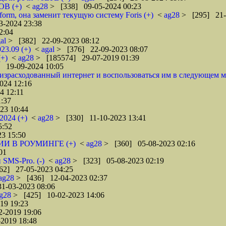
В (+)
<
ag28
> [338] 09-05-2024 00:23
rm, она заменит текущую систему Foris (+)
<
ag28
> [295] 21-
3-2024 23:38
2:04
gal
> [382] 22-09-2023 08:12
23.09 (+)
<
agal
> [376] 22-09-2023 08:07
(+)
<
ag28
> [185574] 29-07-2019 01:39
 19-09-2024 10:05
еизрасходованный интернет и воспользоваться им в следующем м
024 12:16
4 12:11
:37
23 10:44
2024 (+)
<
ag28
> [330] 11-10-2023 13:41
5:52
3 15:50
ИИ В РОУМИНГЕ (+)
<
ag28
> [360] 05-08-2023 02:16
01
 SMS-Pro. (-)
<
ag28
> [323] 05-08-2023 02:19
62] 27-05-2023 04:25
ag28
> [436] 12-04-2023 02:37
1-03-2023 08:06
g28
> [425] 10-02-2023 14:06
19 19:23
-2019 19:06
2019 18:48