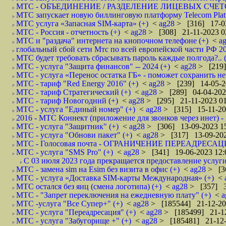
МТС - ОБЪЕДИНЕНИЕ / РАЗДЕЛЕНИЕ ЛИЦЕВЫХ СЧЕТО
МТС запускает новую биллинговую платформу Telecom Platfo
МТС услуга «Запасная SIM-карта» (+)
<
ag28
> [316] 17-0
МТС - Россия - отчетность (+)
<
ag28
> [308] 21-11-2023 0
МТС и "раздача" интернета на кнопочном телефоне (+)
<
a
глобальный сбой сети Мтс по всей европейской части РФ 20
МТС будет требовать сбрасывать пароль каждые полгода?.. 
МТС - услуга "Защита финансов" -- 2024 (+)
<
ag28
> [219]
МТС - услуга «Перенос остатка ГБ» - поможет сохранить н
МТС - тариф "Red Energy 2016" (+)
<
ag28
> [239] 14-05-2
МТС - тариф Стратегический (+)
<
ag28
> [289] 04-04-202
МТС - тариф Новогодний (+)
<
ag28
> [295] 21-11-2023 01
МТС - услуга "Единый номер" (+)
<
ag28
> [315] 15-11-20
2016 - МТС Коннект (приложение для звонков через инет) - 
МТС - услуга "Защитник" (+)
<
ag28
> [306] 13-09-2023 1
МТС - услуга "Обнови пакет" (+)
<
ag28
> [317] 13-09-202
МТС - Голосовая почта - ОГРАНИЧЕНИЕ ПЕРЕАДРЕСАЦ
МТС - услуга "SMS Pro" (+)
<
ag28
> [341] 19-06-2023 12:
С 03 июля 2023 года прекращается предоставление услуги
МТС - замена sim на Esim без визита в офис (+)
<
ag28
> [3
МТС - услуга «Доставка SIM-карты Международная» (+)
<
МТС остался без яиц (смена логотипа) (+)
<
ag28
> [357] 3
МТС - "Запрет переключения на ежедневную плату" (+)
<
a
МТС -услуга "Все Супер+" (+)
<
ag28
> [185544] 21-12-20
МТС - услуга "Переадресация" (+)
<
ag28
> [185499] 21-12
МТС - услуга "Забугорище +" (+)
<
ag28
> [185481] 21-12-