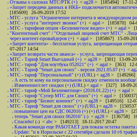
Отзывы о салонах МТС/РТК (+)
<
ag28
> [185494] 17-11-2
«Запрет передачи данных в НКБ» подключается автоматическ
[185609] 26-09-2019 17:52
МТС - услуга "Ограничение интернета в международном ро
МТС - услуга "интернет звонки" (+)
<
agal
> [185870] 04-0
МТС - тарифная опция «Безлимитное видео» (+)
<
agal
> [1
"Контентный счет" / "Отдельный лицевой счет МТС" - Лицев
через контент-провайдеров (+)
<
agal
> [185867] 15-09-201
«Запрет контента» - бесплатная услуга, запрещающая отпр
07-2017 14:54
«Запрет возврата части аванса» - услуга, запрещающая пере
МТС - Тариф Smart Выгодный (+)
<
ag28
> [301] 13-09-20
МТС - тариф "Для ноутбука 052021" (+)
<
agal
> [363] 12-0
МТС - Тариф "Smart для своих" - версия 2021.05.07 (+)
<
ag
МТС - тариф "Персональный" (+)
(
URL
) <
ag28
> [149266] 
А есть те кому на персональном скидку отменили вообще?
Изменение/слет скидки (+)
(
URL
) <
agal
> [327] 18-09-20
МТС - тариф «Мой Безлимитище» (2018.01.22) (+)
<
agal
> 
МТС - тариф "Супер МТС для Своих" (+)
<
agal
> [150037]
МТС - тариф "Бизнес коннект" (+)
<
ag28
> [149516] 12-07
МТС - Тариф "Smart для своих" (+)
(
URL
) <
ag28
> [150537]
повышение цен на СДС 062016 (+) (+)
(
URL
) <
ag28
> [27
теперь "Smart для своих 062016" (-)
<
ag28
> [136758] 10
Спасибо! (-)
<
abc
> [149213] 18-11-2017 20:47
Какая команда еще РАБОТАЕТ для показа остатка пакета 
Update: "и в Норильске с 22 сентября сделали 10 гб траф