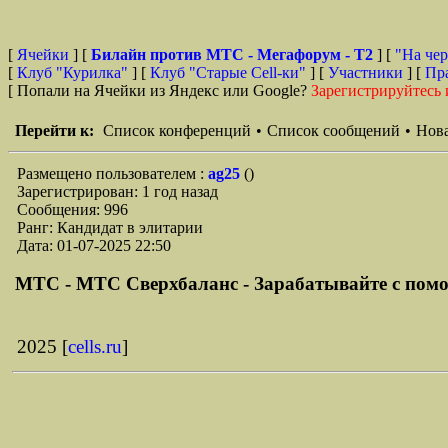
[
Ячейки
] [
Билайн против МТС - Мегафорум - T2
]
[
"На чер
[
Клуб "Курилка"
] [
Клуб "Старые Сell-ки"
] [
Участники
] [
Пр
[ Попали на Ячейки из Яндекс или Google?
Зарегистрируйтесь 
Перейти к:
Список конференций
•
Список сообщений
•
Нова
Размещено пользователем :
ag25
()
Зарегистрирован: 1 год назад
Сообщения: 996
Ранг: Кандидат в элитарии
Дата: 01-07-2025 22:50
МТС - МТС Сверхбаланс - Зарабатывайте с помо
2025 [
cells.ru
]