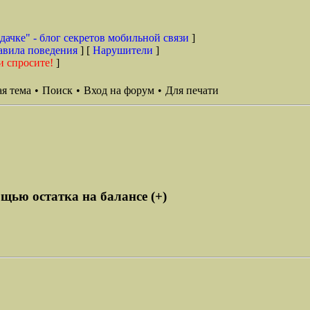
дачке" - блог секретов мобильной связи
]
авила поведения
] [
Нарушители
]
и спросите!
]
я тема
•
Поиск
•
Вход на форум
•
Для печати
щью остатка на балансе (+)