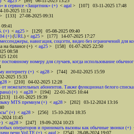
)
<
ag25
> [89] 06-11-2025 13:25
» в сервисе «Защитник» (+)
<
agal
> [107] 03-11-2025 17:48
-10-2025 11:12
> [133] 27-08-2025 09:31
 09:41
. (+)
<
ag25
> [129] 05-08-2025 09:40
04 (+)
(
URL
) <
ag25
> [177] 14-07-2025 17:27
ессенджеры, навигация, соцсети, видео без ограничений для к
 на балансе (+)
<
ag25
> [158] 01-07-2025 22:50
25 08:58
25 12:01
постоянному номеру для случаев, когда использование обычног
8
у интернету (+)
<
ag28
> [744] 20-02-2025 15:59
02-2025 15:33
ag28
> [210] 04-02-2025 12:28
 от нежелательных абонентов. Также функционал белого списка.
ана) (+)
<
ag28
> [194] 22-01-2025 10:44
[213] 11-01-2025 19:39
узыку MTS премиум (+)
<
ag28
> [202] 03-12-2024 13:16
40
сы" (+)
<
ag28
> [256] 15-10-2024 18:35
-2024 11:45
+)
<
ag28
> [247] 19-09-2024 10:23
юбых операторов и принимать вызовы как обычные звонки (+)
дачи речи VoLTE (+)
<
agal
> [254] 28-08-2024 19:07