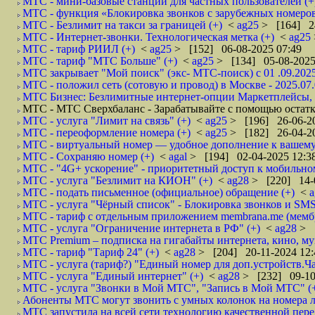
МТС - мини-базовые станции для частных пользователей (+
МТС - функция «Блокировка звонков с зарубежных номеров
МТС - Безлимит на такси за границей (+)
<
ag25
> [164] 24
МТС - Интернет-звонки. Технологическая метка (+)
<
ag25
МТС - тариф РИИЛ (+)
<
ag25
> [152] 06-08-2025 07:49
МТС - тариф "МТС Больше" (+)
<
ag25
> [134] 05-08-2025
МТС закрывает "Мой поиск" (экс- МТС-поиск) с 01 .09.2025
МТС - положил сеть (сотовую и провод) в Москве - 2025.07.
МТС Бизнес: Безлимитные интернет‑опции Маркетплейсы, м
МТС - МТС Сверхбаланс - Зарабатывайте с помощью остатка
МТС - услуга "Лимит на связь" (+)
<
ag25
> [196] 26-06-20
МТС - переоформление номера (+)
<
ag25
> [182] 26-04-20
МТС - виртуальный номер — удобное дополнение к вашему 
МТС - Сохраняю номер (+)
<
agal
> [194] 02-04-2025 12:3
МТС - "4G+ ускорение" - приоритетный доступ к мобильном
МТС - услуга "Безлимит на КИОН" (+)
<
ag28
> [220] 14-
МТС - подать письменное (официальное) обращение (+)
<
МТС - услуга "Чёрный список" - Блокировка звонков и SMS
МТС - тариф с отдельным приложением membrana.me (мембр
МТС - услуга "Ограничение интернета в РФ" (+)
<
ag28
> 
МТС Premium – подписка на гигабайты интернета, кино, м
МТС - тариф "Тариф 24" (+)
<
ag28
> [204] 20-11-2024 12:
МТС - услуга (тариф?) "Единый номер для доп.устройств.Ча
МТС - услуга "Единый интернет" (+)
<
ag28
> [232] 09-10
МТС - услуга "Звонки в Мой МТС", "Запись в Мой МТС" (
Абоненты МТС могут звонить с умных колонок на номера л
МТС запустила на всей сети технологию качественной пере