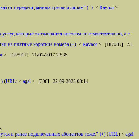
каз от передачи данных третьим лицам" (+)
<
Raynor
>
услуг, которые оказываются опсосом не самостоятельно, а с
ки на платные короткие номера (+)
<
Raynor
> [187085] 23-
or
> [185917] 21-07-2017 23:36
+)
(
URL
) <
agal
> [308] 22-09-2023 08:14
3
снутся и ранее подключенных абонентов тоже." (+)
(
URL
) <
agal