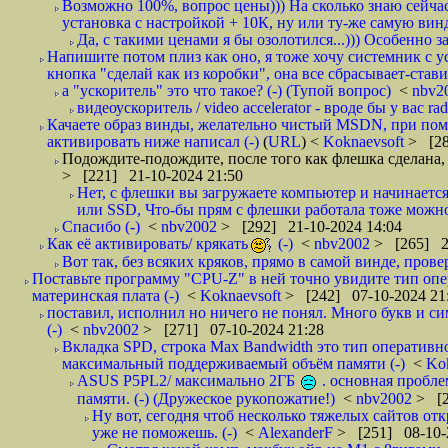
Возможно 100%, вопрос цены))) На сколько знаю сейча
установка с настройкой + 10К, ну или ту-же самую винду
Да, с такими ценами я бы озолотился...))) Особенно за
Напишите потом плиз как оно, я тоже хочу системник с у
кнопка "сделай как из коробки", она все сбрасывает-стави
а "ускоритель" это что такое? (-) (Тупой вопрос)
<
nbv2
видеоускоритель / video accelerator - вроде бы у вас rade
Качаете образ винды, желательно чистый MSDN, при помо
активировать ниже написал (-)
(
URL
) <
Koknaevsoft
> [28
Подождите-подождите, после того как флешка сделана, в
> [221] 21-10-2024 21:50
Нет, с флешки вы загружаете компьютер и начинаетс
или SSD, Что-бы прям с флешки работала тоже можно
Спасибо (-)
<
nbv2002
> [292] 21-10-2024 14:04
Как её активировать/ крякать
(-)
<
nbv2002
> [265] 2
Вот так, без всяких кряков, прямо в самой винде, прове
Поставьте программу "CPU-Z" в ней точно увидите тип опе
материнская плата (-)
<
Koknaevsoft
> [242] 07-10-2024 21
поставил, исполнил но ничего не понял. Много букв и сим
(-)
<
nbv2002
> [271] 07-10-2024 21:28
Вкладка SPD, строка Max Bandwidth это тип оперативно
максимальный поддерживаемый объём памяти (-)
<
Ko
ASUS P5PL2/ максимально 2ГБ
. основная пробле
памяти. (-) (Дружеское рукопожатие!)
<
nbv2002
> [2
Ну вот, сегодня чтоб несколько тяжелых сайтов отк
уже не поможешь. (-)
<
AlexanderF
> [251] 08-10-