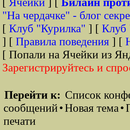
[
Ячейки
] [
Билайн прот
"На чердачке" - блог секр
[
Клуб "Курилка"
] [
Клуб 
] [
Правила поведения
] [
[ Попали на Ячейки из Ян
Зарегистрируйтесь и спро
Перейти к:
Список конф
сообщений
•
Новая тема
•
печати