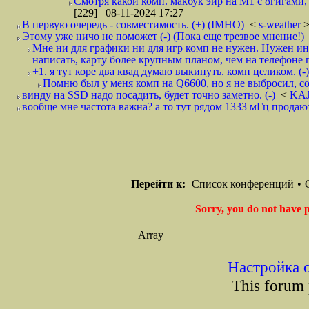
Смотря какой комп. макбук эйр на М1 с 8гигами, 
[229] 08-11-2024 17:27
В первую очередь - совместимость. (+) (IMHO)
<
s-weather
>
Этому уже ничо не поможет (-) (Пока еще трезвое мнение!)
Мне ни для графики ни для игр комп не нужен. Нужен ин
написать, карту более крупным планом, чем на телефоне п
+1. я тут коре два квад думаю выкинуть. комп целиком. (-)
Помню был у меня комп на Q6600, но я не выбросил, сосе
винду на SSD надо посадить, будет точно заметно. (-)
<
KA
вообще мне частота важна? а то тут рядом 1333 мГц продают.
Перейти к:
Список конференций
•
Sorry, you do not have p
Array
Настройка 
This forum