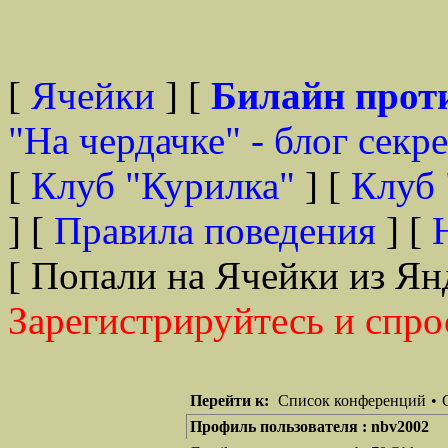
[
Ячейки
] [
Билайн прот
"На чердачке" - блог секр
[
Клуб "Курилка"
] [
Клуб 
] [
Правила поведения
] [
[ Попали на Ячейки из Ян
Зарегистрируйтесь и спро
Перейти к:
Список конференций
•
Профиль пользователя : nbv2002