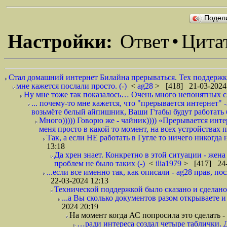
Подел
Настройки:
Ответ
•
Цита
Стал домашний интернет Билайна прерываться. Тех поддержка
мне кажется послали просто. (-)
<
ag28
> [418] 21-03-2024
Ну мне тоже так показалось… Очень много непонятных с
... почему-то мне кажется, что "прерывается интернет
возьмёте белый айпишник, Ваши Гтабы будут работать б
Много))))) Говорю же - чайник)))) «Прерывается инт
меня просто в какой то момент, на всех устройствах п
Так, а если НЕ работать в Гугле то ничего никогда 
13:18
Да хрен знает. Конкретно в этой ситуации - жена 
проблем не было таких (-)
<
ilia1979
> [417] 24-
...если все именно так, как описали - ag28 прав, пос
22-03-2024 12:13
Технической поддержкой было сказано и сделано
...а Вы сколько документов разом открываете и
2024 20:19
На момент когда АС попросила это сделать - 
…ради интереса создал четыре таблички.