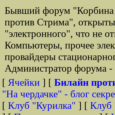
Бывший форум "Корбина
против Стрима", открыты
"электронного", что не о
Компьютеры, прочее элек
провайдеры стационарного
Администратор форума - 
[
Ячейки
] [
Билайн прот
"На чердачке" - блог секр
[
Клуб "Курилка"
] [
Клуб 