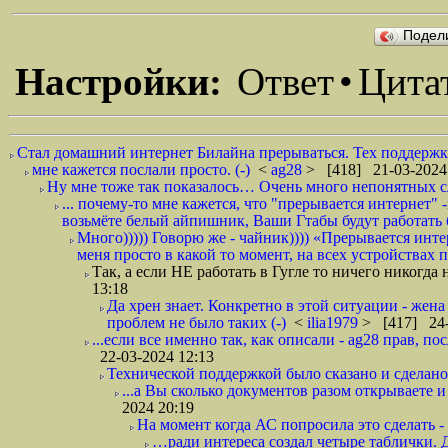
Подел
Настройки:
Ответ
•
Цита
Стал домашний интернет Билайна прерываться. Тех поддержка
мне кажется послали просто. (-)
<
ag28
> [418] 21-03-2024
Ну мне тоже так показалось… Очень много непонятных с
... почему-то мне кажется, что "прерывается интернет
возьмёте белый айпишник, Ваши Гтабы будут работать б
Много))))) Говорю же - чайник)))) «Прерывается инт
меня просто в какой то момент, на всех устройствах п
Так, а если НЕ работать в Гугле то ничего никогда
13:18
Да хрен знает. Конкретно в этой ситуации - жена 
проблем не было таких (-)
<
ilia1979
> [417] 24-
...если все именно так, как описали - ag28 прав, пос
22-03-2024 12:13
Технической поддержкой было сказано и сделано
...а Вы сколько документов разом открываете и
2024 20:19
На момент когда АС попросила это сделать - 
…ради интереса создал четыре таблички.