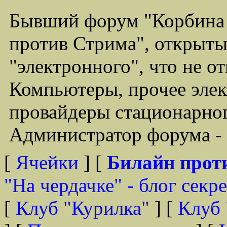
Бывший форум "Корбина
против Стрима", открыты
"электронного", что не о
Компьютеры, прочее элек
провайдеры стационарного
Администратор форума - 
[
Ячейки
] [
Билайн прот
"На чердачке" - блог секр
[
Клуб "Курилка"
] [
Клуб 