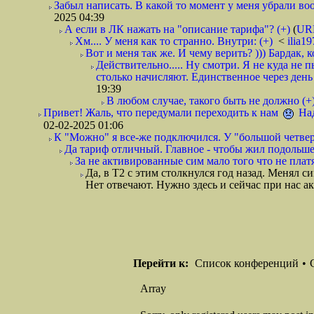
Забыл написать. В какой то момент у меня убрали воо
2025 04:39
А если в ЛК нажать на "описание тарифа"? (+)
(
UR
Хм.... У меня как то странно. Внутри: (+)
<
ilia1
Вот и меня так же. И чему верить? ))) Бардак, к
Действительно..... Ну смотри. Я не куда не 
столько начисляют. Единственное через день
19:39
В любом случае, такого быть не должно (+
Привет! Жаль, что передумали переходить к нам
Над
02-02-2025 01:06
К "Можно" я все-же подключился. У "большой четверк
Да тариф отличный. Главное - чтобы жил подольше,
За не активированные сим мало того что не платя
Да, в Т2 с этим столкнулся год назад. Менял с
Нет отвечают. Нужно здесь и сейчас при нас ак
Перейти к:
Список конференций
•
Array