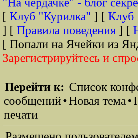
"На чердачке" - блог секр
[
Клуб "Курилка"
] [
Клуб 
] [
Правила поведения
] [
[ Попали на Ячейки из Ян
Зарегистрируйтесь и спро
Перейти к:
Список конф
сообщений
•
Новая тема
•
печати
Размещено пользователем