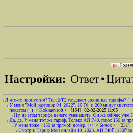
Подел
Настройки:
Ответ
•
Цита
Я что-то пропустил? Теле2/Т2 ухудшает архивные тарифы? (+)
У меня "Мой разговор 04_2022", 10 Гб. и 200 минут светятс
пакетом (+)
<
Koknaevsoft
> [164] 02-02-2025 11:05
Ну, на этом тарифе нечего уменьшать. Он же сейчас уже 59
Да, да. У меня тот же тариф. Только АП 740, плюс 150 за пр
У меня тоже +150 за прямой номер. (+)
<
Бичок
> [231] 
Смотри: Тариф Мой онлайн 10_2023. АП 740₽ (150₽ за пр