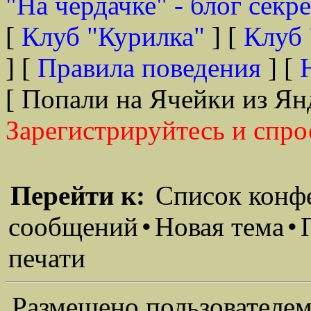
"На чердачке" - блог секр
[
Клуб "Курилка"
] [
Клуб 
] [
Правила поведения
] [
[ Попали на Ячейки из Ян
Зарегистрируйтесь и спро
Перейти к:
Список конф
сообщений
•
Новая тема
•
печати
Размещено пользователем