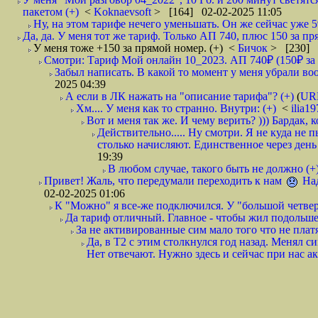
пакетом (+)
<
Koknaevsoft
> [164] 02-02-2025 11:05
Ну, на этом тарифе нечего уменьшать. Он же сейчас уже 59
Да, да. У меня тот же тариф. Только АП 740, плюс 150 за пр
У меня тоже +150 за прямой номер. (+)
<
Бичок
> [230] 
Смотри: Тариф Мой онлайн 10_2023. АП 740₽ (150₽ за пр
Забыл написать. В какой то момент у меня убрали воо
2025 04:39
А если в ЛК нажать на "описание тарифа"? (+)
(
UR
Хм.... У меня как то странно. Внутри: (+)
<
ilia1
Вот и меня так же. И чему верить? ))) Бардак, к
Действительно..... Ну смотри. Я не куда не 
столько начисляют. Единственное через день
19:39
В любом случае, такого быть не должно (+
Привет! Жаль, что передумали переходить к нам
Над
02-02-2025 01:06
К "Можно" я все-же подключился. У "большой четверк
Да тариф отличный. Главное - чтобы жил подольше,
За не активированные сим мало того что не платя
Да, в Т2 с этим столкнулся год назад. Менял с
Нет отвечают. Нужно здесь и сейчас при нас ак