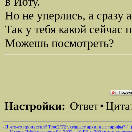
в Йоту.
Но не уперлись, а сразу 
Так у тебя какой сейчас 
Можешь посмотреть?
Подел
Настройки:
Ответ
•
Цита
Я что-то пропустил? Теле2/Т2 ухудшает архивные тарифы? (+)
У меня "Мой разговор 04_2022", 10 Гб. и 200 минут светятс