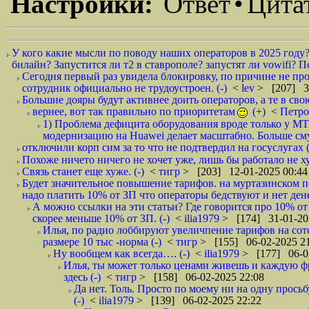
Настройки:
Ответ
•
Цита
У кого какие мысли по поводу наших операторов в 2025 году
билайн? Запустится ли т2 в ставрополе? запустят ли vowifi? П
Сегодня первый раз увидела блокировку, по причине не пр
сотрудник официально не трудоустроен. (-)
<
lev
> [207] 3
Большие дояры будут активнее доить операторов, а те в свою
вернее, вот так правильно по приоритетам
(+)
<
Петр
1) Проблема дефицита оборудования вроде только у М
модернизацию на Huawei делает масштабно. Больше сму
отключили корп сим за то что не подтвердил на госуслугах 
Похоже ничето ничего не хочет уже, лишь бы работало не хуж
Связь станет еще хуже. (-)
<
тигр
> [203] 12-01-2025 00:44
Будет значительное повышение тарифов. на муртазинском по
надо платить 10% от ЗП что операторы бедствуют и нет дене
А можно ссылки на эти статьи? Где говорится про 10% от
скорее меньше 10% от ЗП. (-)
<
ilia1979
> [174] 31-01-20
Илья, по радио лоббируют увеличпение тарифов на сотор
размере 10 тыс -норма (-)
<
тигр
> [155] 06-02-2025 2
Ну вообщем как всегда…. (-)
<
ilia1979
> [177] 06-0
Илья, ты может только ценами живешь и каждую фра
здесь (-)
<
тигр
> [158] 06-02-2025 22:08
Да нет. Толь. Просто по моему ни на одну просьб
(-)
<
ilia1979
> [139] 06-02-2025 22:22