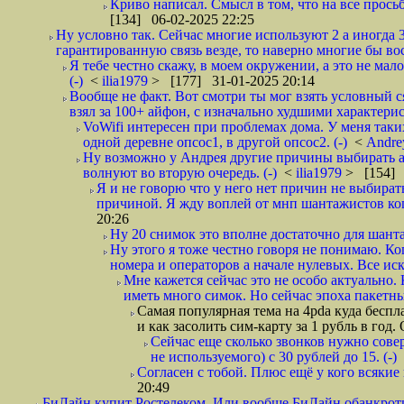
Криво написал. Смысл в том, что на все просьб
[134] 06-02-2025 22:25
Ну условно так. Сейчас многие используют 2 а иногда 3
гарантированную связь везде, то наверно многие бы вос
Я тебе честно скажу, в моем окружении, а это не мало
(-)
<
ilia1979
> [177] 31-01-2025 20:14
Вообще не факт. Вот смотри ты мог взять условный ся
взял за 100+ айфон, с изначально худшими характерис
VoWifi интересен при проблемах дома. У меня таких
одной деревне опсос1, в другой опсос2. (-)
<
Andr
Ну возможно у Андрея другие причины выбирать а
волнуют во вторую очередь. (-)
<
ilia1979
> [154] 
Я и не говорю что у него нет причин не выбирать
причиной. Я жду воплей от мнп шантажистов ког
20:26
Ну 20 снимок это вполне достаточно для шанта
Ну этого я тоже честно говоря не понимаю. Ког
номера и операторов а начале нулевых. Все иск
Мне кажется сейчас это не особо актуально
иметь много симок. Но сейчас эпоха пакетны
Самая популярная тема на 4pda куда беспл
и как засолить сим-карту за 1 рубль в год.
Сейчас еще сколько звонков нужно сов
не используемого) с 30 рублей до 15. (-)
Согласен с тобой. Плюс ещё у кого всякие 
20:49
БиЛайн купит Ростелеком. Или вообще БиЛайн обанкроти