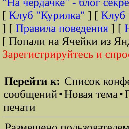
"На чердачке" - блог секр
[
Клуб "Курилка"
] [
Клуб 
] [
Правила поведения
] [
[ Попали на Ячейки из Ян
Зарегистрируйтесь и спро
Перейти к:
Список конф
сообщений
•
Новая тема
•
печати
Размещено пользователем